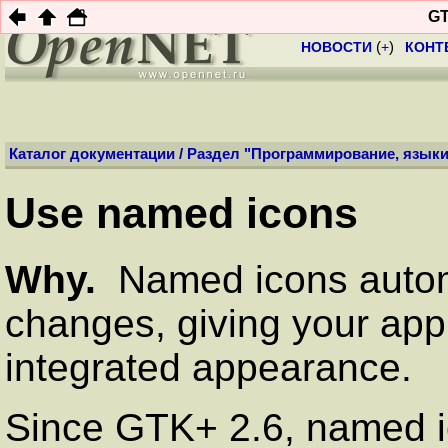
Профиль:
Анони
GT
НОВОСТИ
(
+
)
КОНТ
Каталог документации
/
Раздел "Программирование, языки
Use named icons
Why.
Named icons automa
changes, giving your app
integrated appearance.
Since GTK+ 2.6, named i