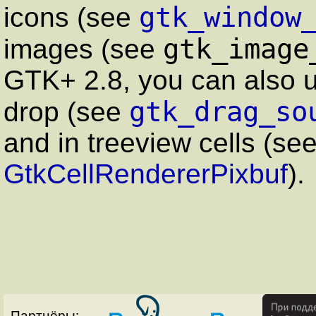
gtk_window
icons (see
gtk_image
images (see
GTK+ 2.8, you can also 
gtk_drag_so
drop (see
and in treeview cells (se
GtkCellRendererPixbuf
).
Партнёры: