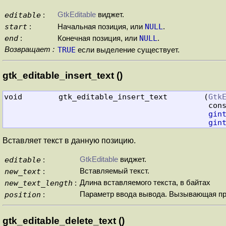
editable
GtkEditable
виджет.
:
start
NULL
:
Начальная позиция, или
.
end
NULL
:
Конечная позиция, или
.
Возвращает :
TRUE
если выделение существует.
gtk_editable_insert_text ()
void        gtk_editable_insert_text        (
Gtk
                                 
gin
gin
Вставляет текст в данную позицию.
editable
GtkEditable
виджет.
:
new_text
Вставляемый текст.
:
new_text_length
Длина вставляемого текста, в байтах
:
position
Параметр ввода вывода. Вызывающая прог
:
gtk_editable_delete_text ()