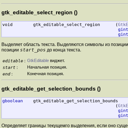
gtk_editable_select_region ()
void        gtk_editable_select_region      (
Gtk
gin
gin
Выделяет область текста. Выделяются символы из позици
start_pos
позиции
до конца текста.
editable
GtkEditable
виджет.
:
start
Начальная позиция.
:
end
Конечная позиция.
:
gtk_editable_get_selection_bounds ()
gboolean
    gtk_editable_get_selection_bounds

                                            (
Gtk
gin
gin
Определяет границы текущемго выделения, если оно сущес