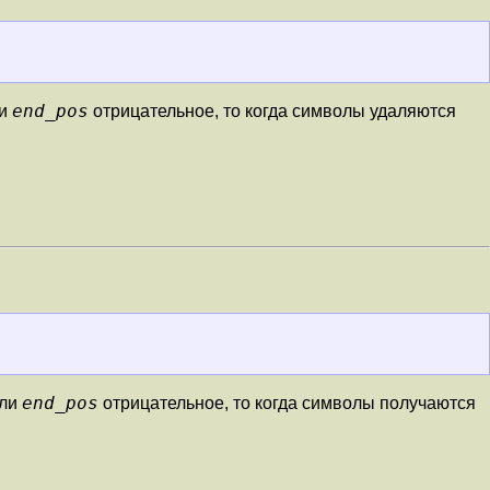
end_pos
ли
отрицательное, то когда символы удаляются
end_pos
сли
отрицательное, то когда символы получаются