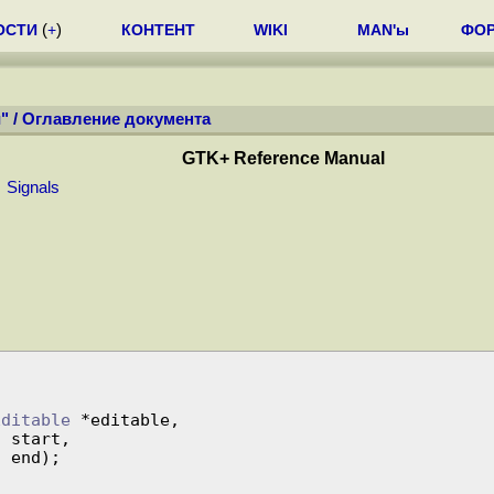
ОСТИ
(
+
)
КОНТЕНТ
WIKI
MAN'ы
ФО
"
/
Оглавление документа
GTK+ Reference Manual
|
Signals
Editable
 *editable,

t
 start,

t