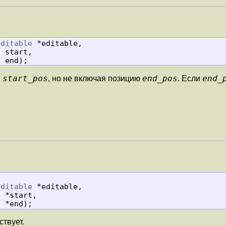
Editable
 *editable,

t
 start,

t
 end);
start_pos
end_pos
end_
и
, но не включая позицию
. Если
Editable
 *editable,

t
 *start,

t
 *end);
твует.