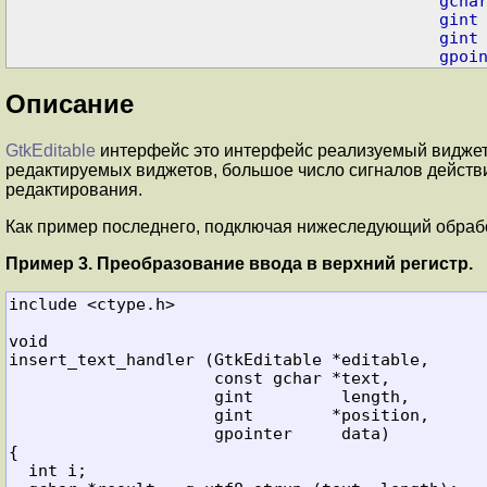
gcha
gint
gint
gpoi
Описание
GtkEditable
интерфейс это интерфейс реализуемый виджета
редактируемых виджетов, большое число сигналов действ
редактирования.
Как пример последнего, подключая нижеследующий обработч
Пример 3. Преобразование ввода в верхний регистр.
include <ctype.h>

void
insert_text_handler (GtkEditable *editable,

                     const gchar *text,

                     gint         length,

                     gint        *position,

{

  int i;
