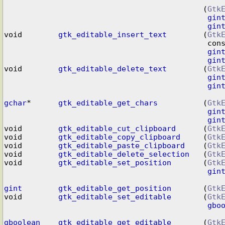
                                            (
Gtk
gin
gin
void        
gtk_editable_insert_text
        (
Gtk
                                 
gin
gin
void        
gtk_editable_delete_text
        (
Gtk
gin
gin
gchar
*      
gtk_editable_get_chars
          (
Gtk
gin
gin
void        
gtk_editable_cut_clipboard
      (
Gtk
void        
gtk_editable_copy_clipboard
     (
Gtk
void        
gtk_editable_paste_clipboard
    (
Gtk
void        
gtk_editable_delete_selection
   (
Gtk
void        
gtk_editable_set_position
       (
Gtk
gin
gint
gtk_editable_get_position
       (
Gtk
void        
gtk_editable_set_editable
       (
Gtk
gbo
gboolean
gtk_editable_get_editable
       (
Gtk