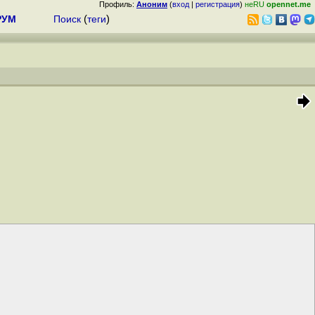
Профиль:
Аноним
(
вход
|
регистрация
)
неRU
opennet.me
РУМ
Поиск
(
теги
)