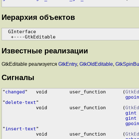
Иерархия объектов
  GInterface

Известные реализации
GtkEditable реализуется
GtkEntry
,
GtkOldEditable
,
GtkSpinBu
Сигналы
"
changed
"   void        user_function      (
GtkE
gpoi
"
delete-text
"

            void        user_function      (
GtkE
gint
gint
gpoi
"
insert-text
"

            void        user_function      (
GtkE