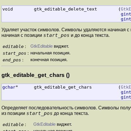
void        gtk_editable_delete_text        (
Gtk
gin
gin
Удаляет участок символов. Символы удаляются начиная с
start_pos
начиная с позиции
и до конца текста.
editable
GtkEditable
виджет.
:
start_pos
начальная позиция.
:
end_pos
конечная позиция.
:
gtk_editable_get_chars ()
gchar
*      gtk_editable_get_chars          (
Gtk
gin
gin
Определяет последовательность символов. Символы полу
start_pos
из позиции
до конца текста.
editable
GtkEditable
виджет.
: