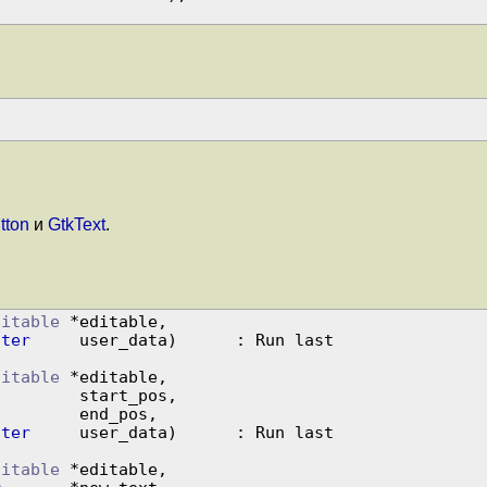
tton
и
GtkText
.
ditable
 *editable,

nter
     user_data)      : Run last

ditable
 *editable,

         start_pos,

         end_pos,

nter
     user_data)      : Run last

ditable
 *editable,
