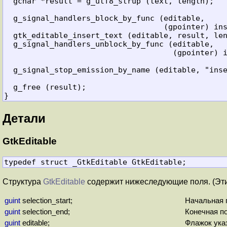
  gchar *result = g_utf8_strup (text, length);

  g_signal_handlers_block_by_func (editable,

                                   (gpointer) insert_text_handler, data);

  gtk_editable_insert_text (editable, result, length, position);

  g_signal_handlers_unblock_by_func (editable,

                                     (gpointer) insert_text_handler, data);

  g_signal_stop_emission_by_name (editable, "insert_text"); 

}
Детали
GtkEditable
typedef struct _GtkEditable GtkEditable;
Структура
GtkEditable
содержит нижеследующие поля. (Эти
guint
selection_start;
Начальная 
guint
selection_end;
Конечная п
guint
editable;
Флажок ука