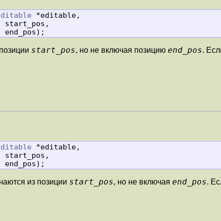
Editable
 *editable,

t
 start_pos,

t
 end_pos);
start_pos
end_pos
 позиции
, но не включая позицию
. Ес
Editable
 *editable,

t
 start_pos,

t
 end_pos);
start_pos
end_pos
чаются из позиции
, но не включая
. Е