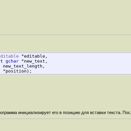
Editable
 *editable,

            const 
gchar
 *new_text,

t
 new_text_length,

t
 *position);
рамма инициализирует его в позицию для вставки текста. Посл