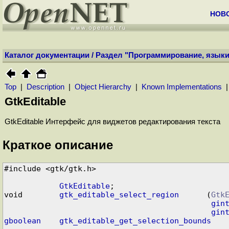
НОВ
Каталог документации
/
Раздел "Программирование, языки
Top
|
Description
|
Object Hierarchy
|
Known Implementations
GtkEditable
GtkEditable Интерфейс для виджетов редактирования текста
Краткое описание
#include <gtk/gtk.h>
GtkEditable
;

void        
gtk_editable_select_region
      (
Gtk
gin
gin
gboolean
gtk_editable_get_selection_bounds