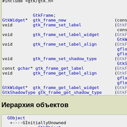
#include <gtk/gtk.h>

GtkFrame
GtkWidget
*  
gtk_frame_new
                   (con
void        
gtk_frame_set_label
             (
Gtk
                                 
void        
gtk_frame_set_label_widget
      (
Gtk
Gtk
void        
gtk_frame_set_label_align
       (
Gtk
gfl
gfl
void        
gtk_frame_set_shadow_type
       (
Gtk
Gtk
const 
gchar
* 
gtk_frame_get_label
            (
Gtk
void        
gtk_frame_get_label_align
       (
Gtk
gfl
gfl
GtkWidget
*  
gtk_frame_get_label_widget
      (
Gtk
GtkShadowType
gtk_frame_get_shadow_type
     (
Gtk
Иерархия объектов
GObject
   +----GInitiallyUnowned
