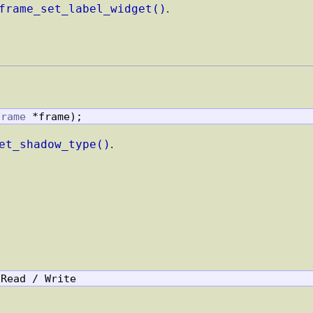
frame_set_label_widget()
.
Frame
 *frame);
et_shadow_type()
.
 Read / Write