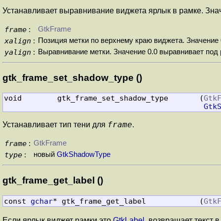
Устанавливает выравнивание виджета ярлык в рамке. Знач
frame
GtkFrame
:
xalign
Позиция метки по верхнему краю виджета. Значение 
:
yalign
Выравнивание метки. Значение 0.0 выравнивает под 
:
gtk_frame_set_shadow_type ()
void        gtk_frame_set_shadow_type       (
Gtk
Gtk
frame
Устанавливает тип тени для
.
frame
GtkFrame
:
type
новый
GtkShadowType
:
gtk_frame_get_label ()
const 
gchar
* gtk_frame_get_label            (
Gtk
Если ярлык виджет рамки это
GtkLabel
, возвращает текст 