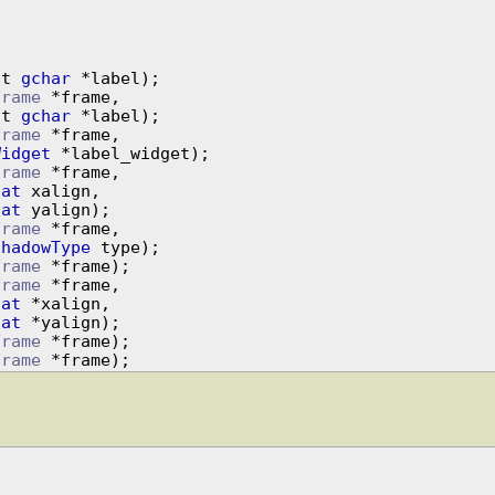
st 
gchar
 *label);

Frame
 *frame,

            const 
gchar
 *label);

Frame
 *frame,

Widget
 *label_widget);

Frame
 *frame,

oat
 xalign,

oat
 yalign);

Frame
 *frame,

ShadowType
 type);

Frame
 *frame);

Frame
 *frame,

oat
 *xalign,

oat
Frame
Frame