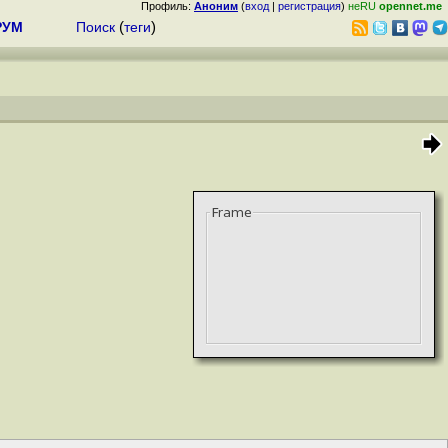
Профиль:
Аноним
(
вход
|
регистрация
)
неRU
opennet.me
РУМ
Поиск
(
теги
)