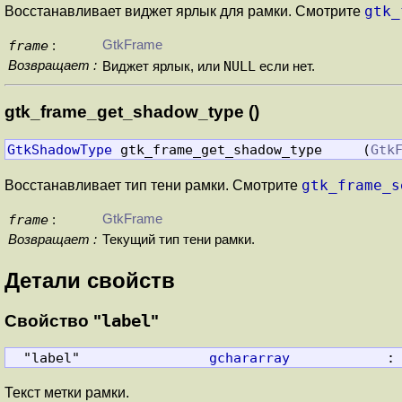
gtk_
Восстанавливает виджет ярлык для рамки. Смотрите
frame
GtkFrame
:
Возвращает :
NULL
Виджет ярлык, или
если нет.
gtk_frame_get_shadow_type ()
GtkShadowType
 gtk_frame_get_shadow_type     (
Gtk
gtk_frame_s
Восстанавливает тип тени рамки. Смотрите
frame
GtkFrame
:
Возвращает :
Текущий тип тени рамки.
Детали свойств
Свойство "
label
"
  "label"                
gchararray
            :
Текст метки рамки.