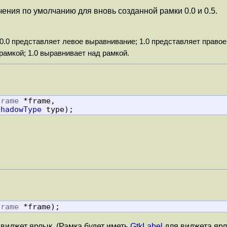
ения по умолчанию для вновь созданной рамки 0.0 и 0.5.
0.0 представляет левое выравнивание; 1.0 представляет право
рамкой; 1.0 выравнивает над рамкой.
Frame
 *frame,

ShadowType
 type);
Frame
 *frame);
в виджет ярлык. (Рамка будет иметь
GtkLabel
для виджета ярл