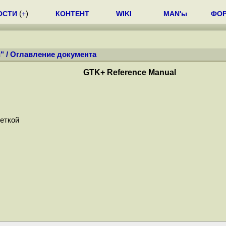
ОСТИ
(
+
)
КОНТЕНТ
WIKI
MAN'ы
ФО
"
/
Оглавление документа
GTK+ Reference Manual
меткой