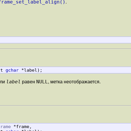
frame_set_label_align()
.
st 
gchar
 *label);
label
NULL
сли
равен
, метка неотображается.
Frame
 *frame,
