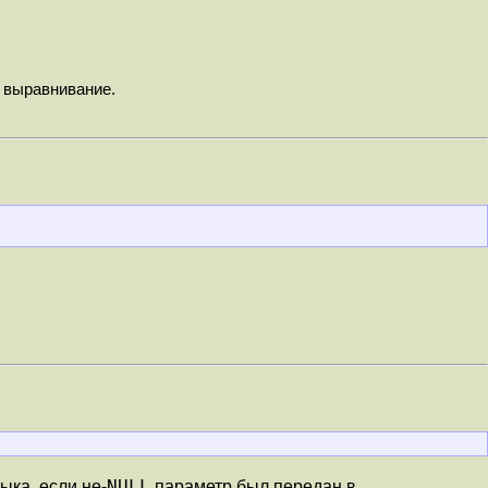
е выравнивание.
NULL
ыка, если не-
параметр был передан в