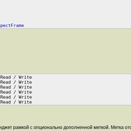
spectFrame
Read / Write

Read / Write

Read / Write

Read / Write

Read / Write

 Read / Write
джет рамкой с опционально дополненной меткой. Метка от