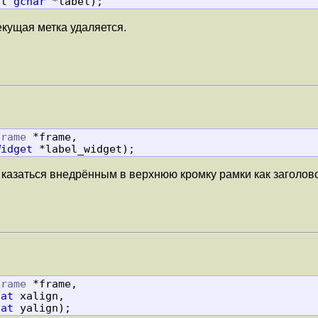
            const 
gchar
 *label);
текущая метка удаляется.
Frame
 *frame,

Widget
 *label_widget);
 казаться внедрённым в верхнюю кромку рамки как заголово
Frame
 *frame,

oat
 xalign,

oat
 yalign);