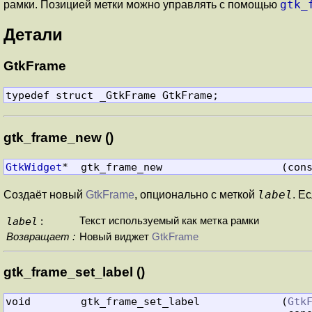
gtk_
рамки. Позицией метки можно управлять с помощью
Детали
GtkFrame
typedef struct _GtkFrame GtkFrame;
gtk_frame_new ()
GtkWidget
*  gtk_frame_new                   (con
label
Создаёт новый
GtkFrame
, опционально с меткой
. Е
label
Текст используемый как метка рамки
:
Возвращает :
Новый виджет
GtkFrame
gtk_frame_set_label ()
void        gtk_frame_set_label             (
Gtk