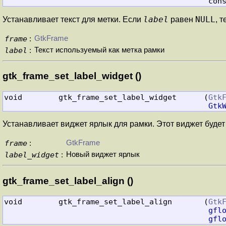
                                 
label
NULL
Устанавливает текст для метки. Если
равен
, 
frame
GtkFrame
:
label
Текст используемый как метка рамки
:
gtk_frame_set_label_widget ()
void        gtk_frame_set_label_widget      (
Gtk
Gtk
Устанавливает виджет ярлык для рамки. Этот виджет будет
frame
GtkFrame
:
label_widget
Новый виджет ярлык
:
gtk_frame_set_label_align ()
void        gtk_frame_set_label_align       (
Gtk
gfl
gfl