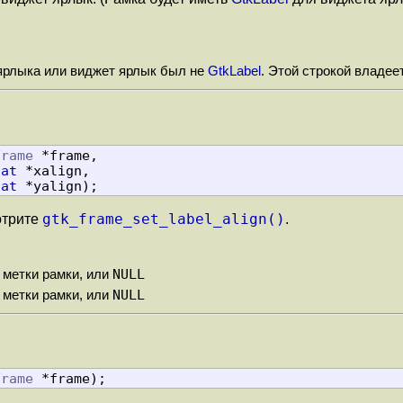
ярлыка или виджет ярлык был не
GtkLabel
. Этой строкой владее
Frame
 *frame,

oat
 *xalign,

oat
 *yalign);
gtk_frame_set_label_align()
отрите
.
NULL
 метки рамки, или
NULL
 метки рамки, или
Frame
 *frame);