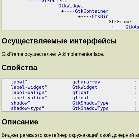
         +----
GtkObject
               +----
GtkWidget
                     +----
GtkContainer
                           +----
GtkBin
                                 +----GtkFrame

                                       +----
GtkA
Осуществляемые интерфейсы
GtkFrame осуществляет AtkImplementorIface.
Свойства
  "
label
"                
gchararray
            : 
  "
label-widget
"         
GtkWidget
             : 
  "
label-xalign
"         
gfloat
                : 
  "
label-yalign
"         
gfloat
                : 
  "
shadow
"               
GtkShadowType
         : 
  "
shadow-type
"          
GtkShadowType
         :
Описание
Виджет рамка это контейнер окружающий свой дочерний ви