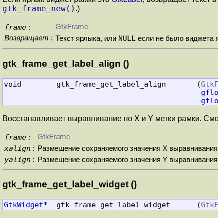
gtk_frame_new()
.)
frame
GtkFrame
:
Возвращает :
NULL
Текст ярлыка, или
если не было виджета 
gtk_frame_get_label_align ()
void        gtk_frame_get_label_align       (
Gtk
gfl
gfl
Восстанавливает выравнивание по X и Y метки рамки. См
frame
GtkFrame
:
xalign
:
Размещение сохраняемого значения X выравнивания
yalign
:
Размещение сохраняемого значения Y выравнивания
gtk_frame_get_label_widget ()
GtkWidget
*  gtk_frame_get_label_widget      (
Gtk