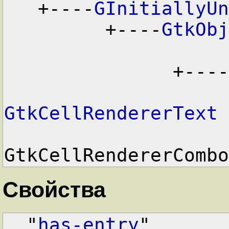
   +----
GInitiallyUn
         +----
GtkObj
               +----
GtkCellRendererText

                       
GtkCellRendererCombo
Свойства
  "
has-entry
"       