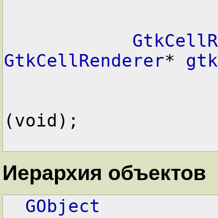
GtkCellR
GtkCellRenderer
* 
gtk
(void);

Иерархия объектов
GObject