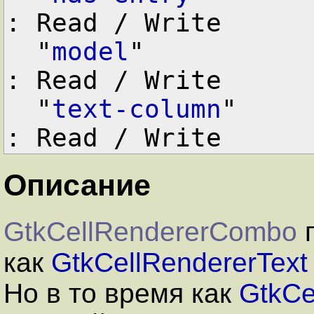
: Read / Write

  "
model
"           
: Read / Write

  "
text-column
"     
Описание
GtkCellRendererCombo
п
как
GtkCellRendererText
Но в то время как
GtkCe