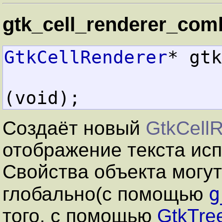
gtk_cell_renderer_com
GtkCellRenderer
* gtk
(void);
Создаёт новый
GtkCell
отображение текста исп
Свойства объекта могу
g
глобально(с помощью
того, с помощью
GtkTre