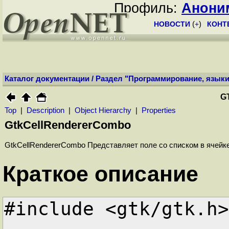
Профиль:
Анони
НОВОСТИ
(
+
)
КОНТ
Каталог документации
/
Раздел "Программирование, языки
G
Top
|
Description
|
Object Hierarchy
|
Properties
GtkCellRendererCombo
GtkCellRendererCombo Представляет поле со списком в ячейк
Краткое описание
#include <gtk/gtk.h>