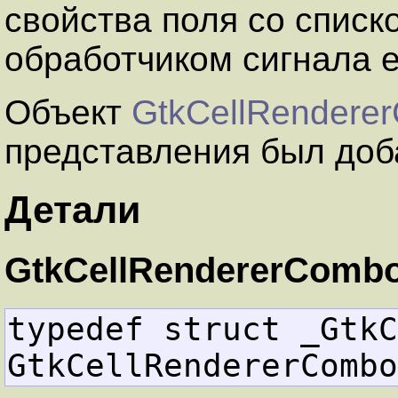
свойства поля со списк
обработчиком сигнала ed
Объект
GtkCellRendere
представления был доб
Детали
GtkCellRendererComb
typedef struct _GtkC
GtkCellRendererCombo