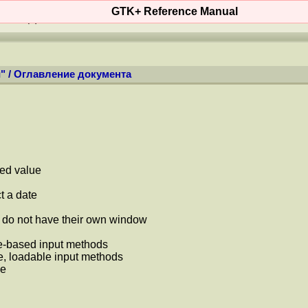
GTK+ Reference Manual
ОСТИ
(
+
)
КОНТЕНТ
WIKI
MAN'ы
ФО
"
/
Оглавление документа
ded value
t a date
h do not have their own window
le-based input methods
e, loadable input methods
ze