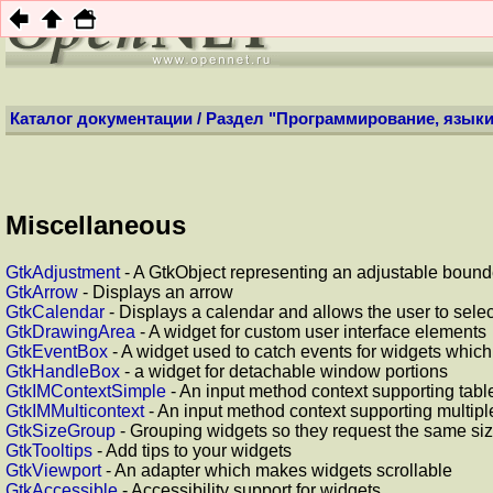
НОВ
Каталог документации
/
Раздел "Программирование, языки
Miscellaneous
GtkAdjustment
- A GtkObject representing an adjustable boun
GtkArrow
- Displays an arrow
GtkCalendar
- Displays a calendar and allows the user to selec
GtkDrawingArea
- A widget for custom user interface elements
GtkEventBox
- A widget used to catch events for widgets whic
GtkHandleBox
- a widget for detachable window portions
GtkIMContextSimple
- An input method context supporting tab
GtkIMMulticontext
- An input method context supporting multipl
GtkSizeGroup
- Grouping widgets so they request the same si
GtkTooltips
- Add tips to your widgets
GtkViewport
- An adapter which makes widgets scrollable
GtkAccessible
- Accessibility support for widgets