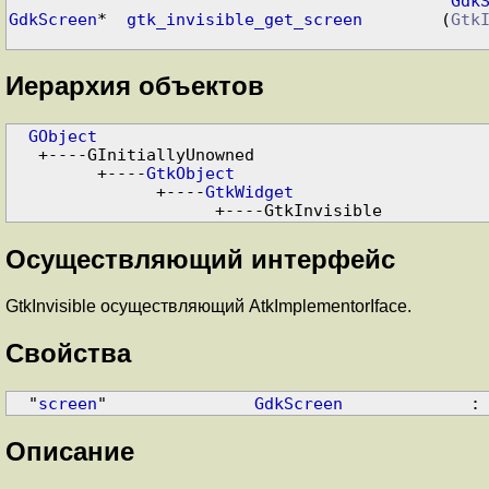
Gdk
GdkScreen
*  
gtk_invisible_get_screen
        (
Gtk
Иерархия объектов
GObject
   +----GInitiallyUnowned

         +----
GtkObject
               +----
GtkWidget
                     +----GtkInvisible
Осуществляющий интерфейс
GtkInvisible осуществляющий AtkImplementorIface.
Свойства
  "
screen
"               
GdkScreen
             :
Описание