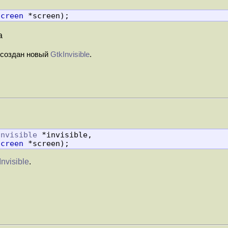
Screen
 *screen);
а
 создан новый
GtkInvisible
.
Invisible
 *invisible,

Screen
 *screen);
Invisible
.