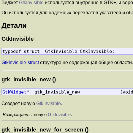
Виджет
GtkInvisible
используется внутренне в GTK+, и веро
Он используется для надёжных перехватов указателя и обр
Детали
GtkInvisible
typedef struct _GtkInvisible GtkInvisible;
GtkInvisible-struct
структура не содержащая общие области.
gtk_invisible_new ()
GtkWidget
*  gtk_invisible_new               (voi
Создаёт новую
GtkInvisible
.
Возвращает :
новую
GtkInvisible
.
gtk_invisible_new_for_screen ()