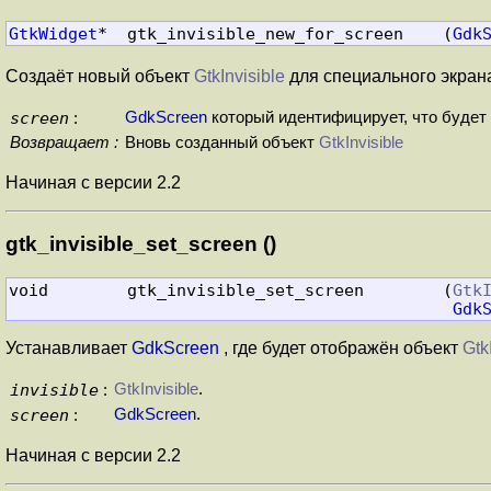
GtkWidget
*  gtk_invisible_new_for_screen    (
Gdk
Создаёт новый объект
GtkInvisible
для специального экран
screen
GdkScreen
который идентифицирует, что будет
:
Возвращает :
Вновь созданный объект
GtkInvisible
Начиная с версии 2.2
gtk_invisible_set_screen ()
void        gtk_invisible_set_screen        (
Gtk
Gdk
Устанавливает
GdkScreen
, где будет отображён объект
Gtk
invisible
GtkInvisible
.
:
screen
GdkScreen
.
:
Начиная с версии 2.2