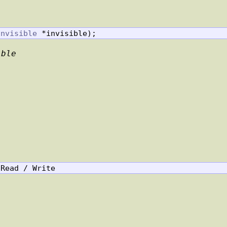
Invisible
 *invisible);
ible
 Read / Write