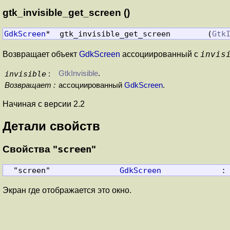
gtk_invisible_get_screen ()
GdkScreen
*  gtk_invisible_get_screen        (
Gtk
invis
Возвращает объект
GdkScreen
ассоциированный с
invisible
GtkInvisible
.
:
Возвращает :
ассоциированный
GdkScreen
.
Начиная с версии 2.2
Детали свойств
Свойства "
screen
"
  "screen"               
GdkScreen
             :
Экран где отображается это окно.