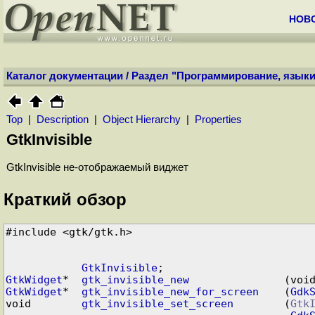
НОВ
Каталог документации
/
Раздел "Программирование, языки
Top
|
Description
|
Object Hierarchy
|
Properties
GtkInvisible
GtkInvisible не-отображаемый виджет
Краткий обзор
#include <gtk/gtk.h>
GtkInvisible
GtkWidget
*  
gtk_invisible_new
GtkWidget
*  
gtk_invisible_new_for_screen
    (
Gdk
void        
gtk_invisible_set_screen
        (
Gtk