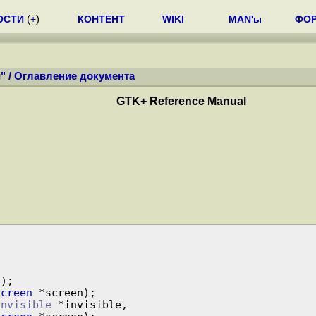
ОСТИ
(
+
)
КОНТЕНТ
WIKI
MAN'ы
ФО
"
/
Оглавление документа
GTK+ Reference Manual
Screen
 *screen);

Invisible
 *invisible,
