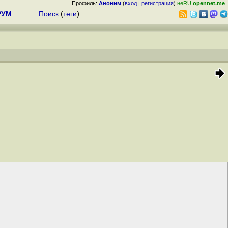
Профиль:
Аноним
(
вход
|
регистрация
)
неRU
opennet.me
РУМ
Поиск
(
теги
)