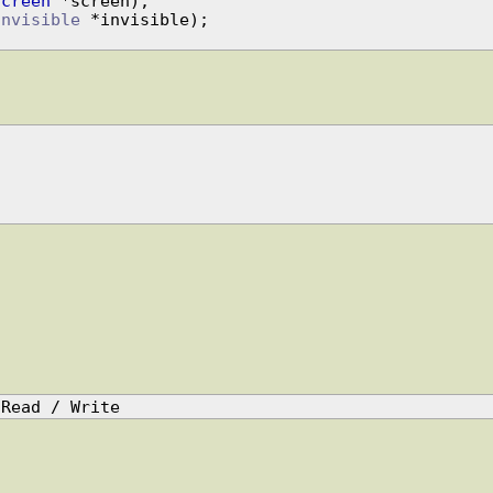
Screen
Invisible
 *invisible);

 Read / Write