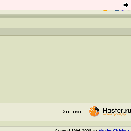
Профиль:
Аноним
(
вход
|
регистрация
)
неRU
opennet.me
РУМ
Поиск
(
теги
)
Хостинг:
Created 1996-2026 by
Maxim Chirkov