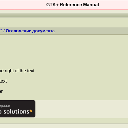
GTK+ Reference Manual
ОСТИ
(
+
)
КОНТЕНТ
WIKI
MAN'ы
ФО
"
/
Оглавление документа
 right of the text
text
er