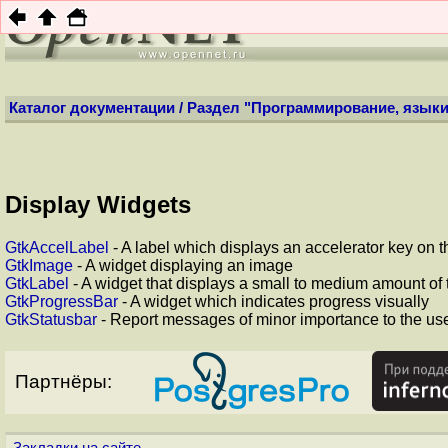
НОВ
Каталог документации
/
Раздел "Программирование, языки
Display Widgets
GtkAccelLabel
- A label which displays an accelerator key on the
GtkImage
- A widget displaying an image
GtkLabel
- A widget that displays a small to medium amount of 
GtkProgressBar
- A widget which indicates progress visually
GtkStatusbar
- Report messages of minor importance to the us
Партнёры:
Закладки на сайте