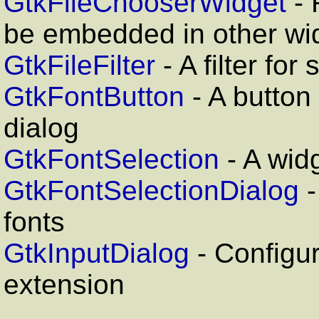
GtkFileChooserWidget
- 
be embedded in other wi
GtkFileFilter
- A filter for
GtkFontButton
- A button 
dialog
GtkFontSelection
- A widg
GtkFontSelectionDialog
-
fonts
GtkInputDialog
- Configur
extension