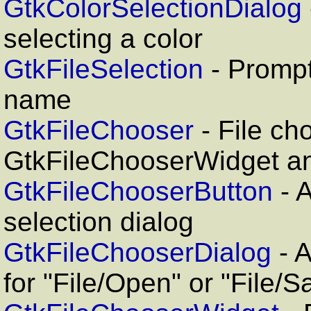
GtkColorSelectionDialog
selecting a color
GtkFileSelection
- Prompt 
name
GtkFileChooser
- File ch
GtkFileChooserWidget a
GtkFileChooserButton
- A
selection dialog
GtkFileChooserDialog
- A
for "File/Open" or "File