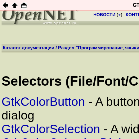
Профиль:
Анони
GT
НОВОСТИ
(
+
)
КОНТ
Каталог документации
/
Раздел "Программирование, языки
Selectors (File/Font/
GtkColorButton
- A button
dialog
GtkColorSelection
- A wid