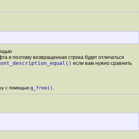
мощью
фта и поэтому возвращенная строка будет отличаться
font_description_equal()
если вам нужно сравнить
g_free()
оку с помощью
.