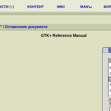
ОСТИ
(
+
)
КОНТЕНТ
WIKI
MAN'ы
ФО
"
/
Оглавление документа
GTK+ Reference Manual