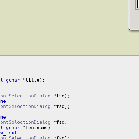
st 
gchar
 *title);

FontSelectionDialog
ame
FontSelectionDialog
 *fsd);

ame
FontSelectionDialog
 *fsd,

            const 
gchar
 *fontname);

ew_text
FontSelectionDialog
 *fsd);
