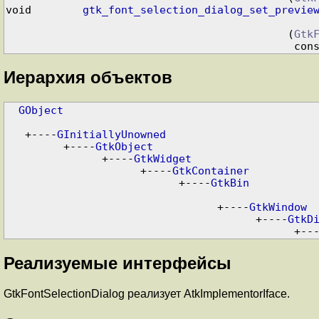
void        
gtk_font_selection_dialog_set_previe
                                            (
Gtk
                                 
Иерархия объектов
GObject
   +----
GInitiallyUnowned
         +----
GtkObject
               +----
GtkWidget
                     +----
GtkContainer
                           +----
GtkBin
                                 +----
GtkWindow
                                       +----
GtkD
          
Реализуемые интерфейсы
GtkFontSelectionDialog реализует AtkImplementorIface.