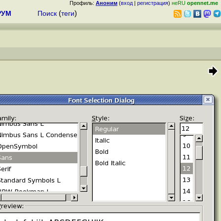
Профиль:
Аноним
(
вход
|
регистрация
)
неRU
opennet.me
РУМ
Поиск
(
теги
)