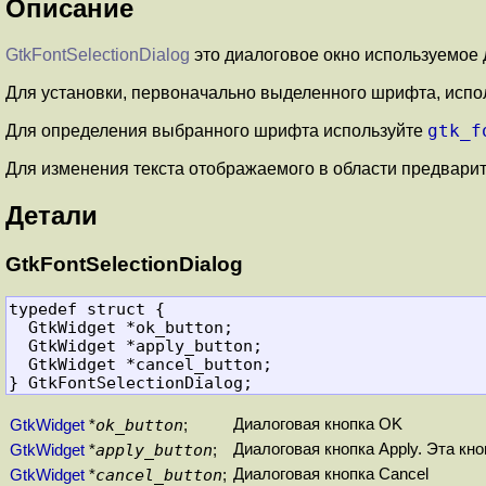
Описание
GtkFontSelectionDialog
это диалоговое окно используемое
Для установки, первоначально выделенного шрифта, испо
gtk_f
Для определения выбранного шрифта используйте
Для изменения текста отображаемого в области предвари
Детали
GtkFontSelectionDialog
typedef struct {

  GtkWidget *ok_button;

  GtkWidget *apply_button;

} GtkFontSelectionDialog;
ok_button
Диалоговая кнопка OK
GtkWidget
*
;
apply_button
Диалоговая кнопка Apply. Эта кн
GtkWidget
*
;
cancel_button
Диалоговая кнопка Cancel
GtkWidget
*
;