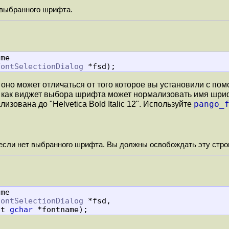
 выбранного шрифта.
me

FontSelectionDialog
 *fsd);
оно может отличаться от того которое вы установили с по
к как виджет выбора шрифта может нормализовать имя шри
pango_
ализована до "Helvetica Bold Italic 12". Используйте
если нет выбранного шрифта. Вы должны освобождать эту стр
me

FontSelectionDialog
 *fsd,

            const 
gchar
 *fontname);