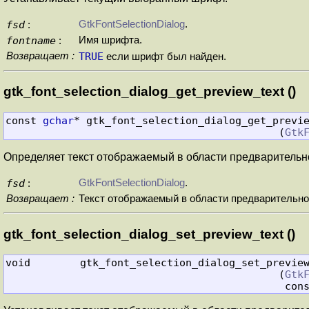
fsd
GtkFontSelectionDialog
.
:
fontname
Имя шрифта.
:
Возвращает :
TRUE
если шрифт был найден.
gtk_font_selection_dialog_get_preview_text ()
const 
gchar
* gtk_font_selection_dialog_get_previe
                                            (
Gtk
Определяет текст отображаемый в области предварительн
fsd
GtkFontSelectionDialog
.
:
Возвращает :
Текст отображаемый в области предварительног
gtk_font_selection_dialog_set_preview_text ()
void        gtk_font_selection_dialog_set_preview
                                            (
Gtk
                                 