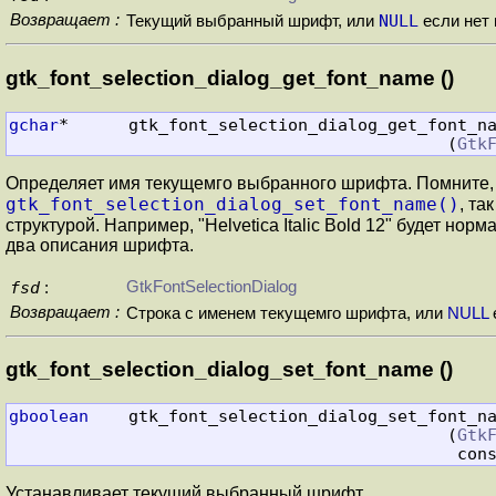
Возвращает :
NULL
Текущий выбранный шрифт, или
если нет
gtk_font_selection_dialog_get_font_name ()
gchar
*      gtk_font_selection_dialog_get_font_na
                                            (
Gtk
Определяет имя текущемго выбранного шрифта. Помните, 
gtk_font_selection_dialog_set_font_name()
, та
структурой. Например, "Helvetica Italic Bold 12" будет норм
два описания шрифта.
fsd
GtkFontSelectionDialog
:
Возвращает :
Строка с именем текущемго шрифта, или
NULL
gtk_font_selection_dialog_set_font_name ()
gboolean
    gtk_font_selection_dialog_set_font_na
                                            (
Gtk
                                 
Устанавливает текущий выбранный шрифт.