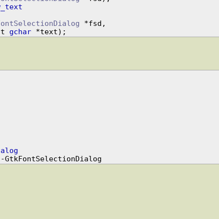
w_text
FontSelectionDialog
 *fsd,

            const 
gchar
ialog
                                   +----GtkFontSelectionDialog