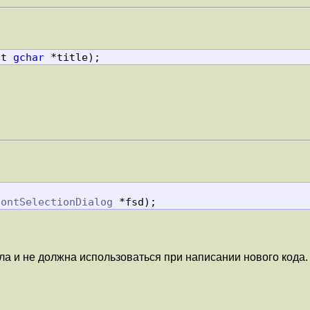
st 
gchar
 *title);
FontSelectionDialog
 *fsd);
ла и не должна использоваться при написании нового кода.