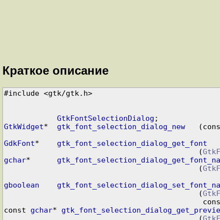
Краткое описание
#include <gtk/gtk.h>

GtkFontSelectionDialog
GtkWidget
*  
gtk_font_selection_dialog_new
   (con
GdkFont
*    
gtk_font_selection_dialog_get_font
                                            (
Gtk
gchar
*      
gtk_font_selection_dialog_get_font_n
                                            (
Gtk
gboolean
gtk_font_selection_dialog_set_font_n
                                            (
Gtk
                                 
const 
gchar
* 
gtk_font_selection_dialog_get_previ
                                            (
Gtk