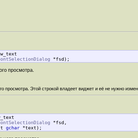
w_text

FontSelectionDialog
 *fsd);
ого просмотра.
о просмотра. Этой строкой владеет виджет и её не нужно изме
_text

FontSelectionDialog
 *fsd,

            const 
gchar
 *text);