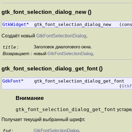
gtk_font_selection_dialog_new ()
GtkWidget
*  gtk_font_selection_dialog_new   (con
Создаёт новый
GtkFontSelectionDialog
.
title
Заголовок диалогового окна.
:
Возвращает :
новый
GtkFontSelectionDialog
.
gtk_font_selection_dialog_get_font ()
GdkFont
*    gtk_font_selection_dialog_get_font

                                            (
Gtk
Внимание
gtk_font_selection_dialog_get_font
устаре
Получает текущий выбранный шрифт.
fsd
GtkFontSelectionDialog
.
: