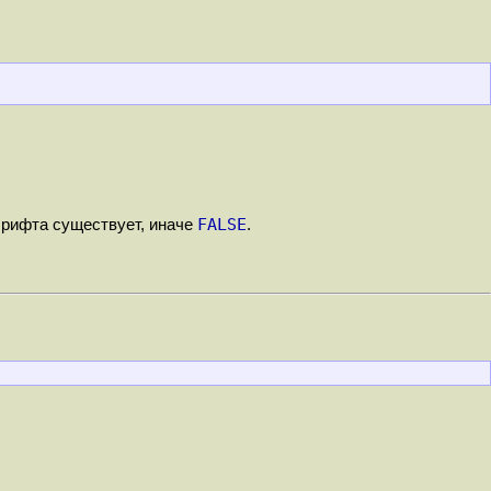
FALSE
рифта существует, иначе
.