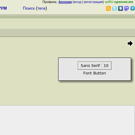
Профиль:
Аноним
(
вход
|
регистрация
)
неRU
opennet.me
РУМ
Поиск
(
теги
)