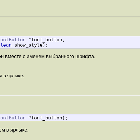
FontButton
 *font_button,

olean
 show_style);
жён вместе с именем выбранного шрифта.
 в ярлыке.
FontButton
 *font_button);
ем в ярлыке.