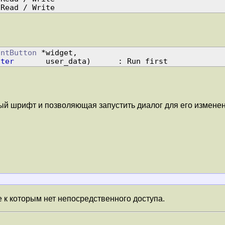
ontButton
 *widget,

nter
       user_data)      : Run first
й шрифт и позволяющая запустить диалог для его изменен
 к которым нет непосредственного доступа.