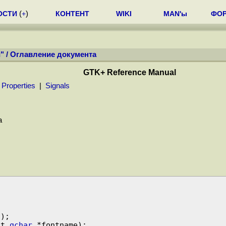
ОСТИ
(
+
)
КОНТЕНТ
WIKI
MAN'ы
ФО
"
/
Оглавление документа
GTK+ Reference Manual
|
Properties
|
Signals
а
st 
gchar
 *fontname);
