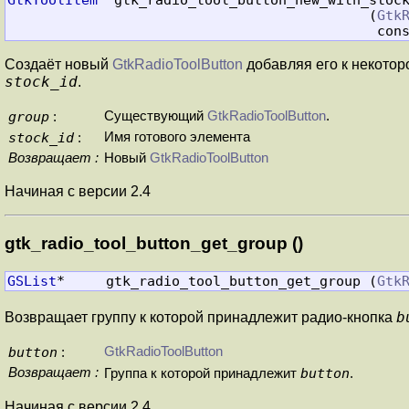
                                            (
Gtk
                                 
Создаёт новый
GtkRadioToolButton
добавляя его к некотор
stock_id
.
group
Существующий
GtkRadioToolButton
.
:
stock_id
Имя готового элемента
:
Возвращает :
Новый
GtkRadioToolButton
Начиная с версии 2.4
gtk_radio_tool_button_get_group ()
GSList
*     gtk_radio_tool_button_get_group (
Gtk
b
Возвращает группу к которой принадлежит радио-кнопка
button
GtkRadioToolButton
:
Возвращает :
button
Группа к которой принадлежит
.
Начиная с версии 2.4