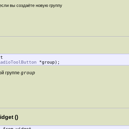
если вы создаёте новую группу
t

RadioToolButton
 *group);
group
ой группе
dget ()
_from_widget
