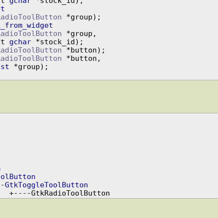
            const 
gchar
et
RadioToolButton
k_from_widget
RadioToolButton
 *group,

            const 
gchar
RadioToolButton
 *button);

RadioToolButton
 *button,

ist
 *group);

m
oolButton
      +----
GtkToggleToolButton
                                                   +----GtkRadioToolButton