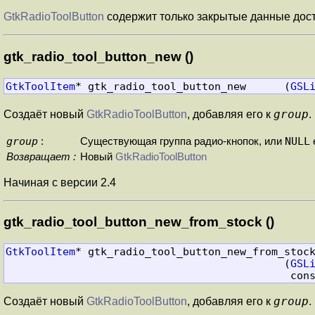
GtkRadioToolButton
содержит только закрытые данные дос
gtk_radio_tool_button_new ()
GtkToolItem
* gtk_radio_tool_button_new      (
GSL
group
Создаёт новый
GtkRadioToolButton
, добавляя его к
.
group
NULL
:
Существующая группа радио-кнопок, или
Возвращает :
Новый
GtkRadioToolButton
Начиная с версии 2.4
gtk_radio_tool_button_new_from_stock ()
GtkToolItem
* gtk_radio_tool_button_new_from_stock
                                            (
GSL
                                 
group
Создаёт новый
GtkRadioToolButton
, добавляя его к
.