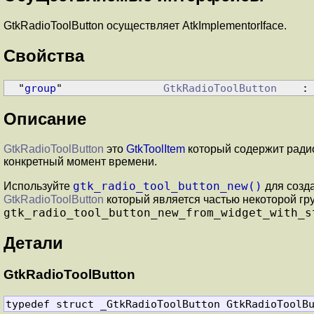
GtkRadioToolButton осуществляет AtkImplementorIface.
Свойства
  "
group
"                
GtkRadioToolButton
    :
Описание
GtkRadioToolButton
это
GtkToolItem
который содержит радио
конкретный момент времени.
gtk_radio_tool_button_new()
Используйте
для созд
GtkRadioToolButton
который является частью некоторой г
gtk_radio_tool_button_new_from_widget_with_s
Детали
GtkRadioToolButton
typedef struct _GtkRadioToolButton GtkRadioToolB