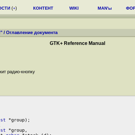
ОСТИ
(
+
)
КОНТЕНТ
WIKI
MAN'ы
ФО
"
/
Оглавление документа
GTK+ Reference Manual
жит радио-кнопку
ist
k
ist
 *group,
