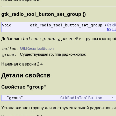
gtk_radio_tool_button_set_group ()
void        gtk_radio_tool_button_set_group (
Gtk
GSL
button
group
Добавляет
к
, удаляет её из группы к кото
button
GtkRadioToolButton
:
group
Существующая группа радио-кнопок
:
Начиная с версии 2.4
Детали свойств
Свойство "
group
"
  "group"                
GtkRadioToolButton
    :
Устанавливает группу для инструментальной радио-кнопки