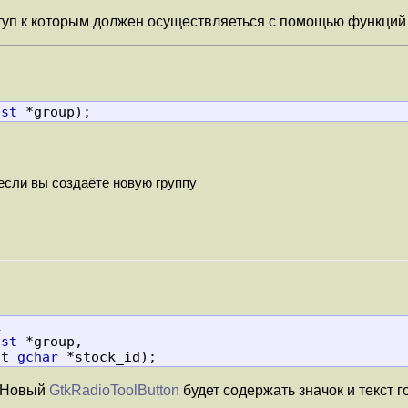
туп к которым должен осуществляеться с помощью функций
ist
 *group);
если вы создаёте новую группу


ist
 *group,

            const 
gchar
 *stock_id);
 Новый
GtkRadioToolButton
будет содержать значок и текст