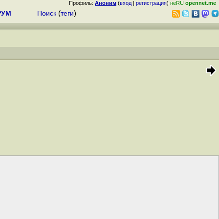
Профиль:
Аноним
(
вход
|
регистрация
)
неRU
opennet.me
РУМ
Поиск
(
теги
)