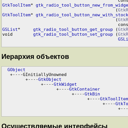
                                 
GtkToolItem
* 
gtk_radio_tool_button_new_from_widg
                                            (
Gtk
GtkToolItem
* 
gtk_radio_tool_button_new_with_stoc
                                            (
Gtk
                                 
GSList
*     
gtk_radio_tool_button_get_group
 (
Gtk
void        
gtk_radio_tool_button_set_group
 (
Gtk
GSL
Иерархия объектов
GObject
   +----GInitiallyUnowned

         +----
GtkObject
               +----
GtkWidget
                     +----
GtkContainer
                           +----
GtkBin
                                 +----
GtkToolIte
                                       +----
GtkT
                                       
Осуществляемые интерфейсы