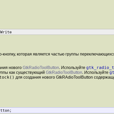
 Write
-кнопку, которая является частью группы переключающихся 
gtk_radio_
ания нового
GtkRadioToolButton
. Используйте
g
руппы как существующий
GtkRadioToolButton
. Используйте
tock()
для создания нового GtkRAdioToolButton содержащ
utton;