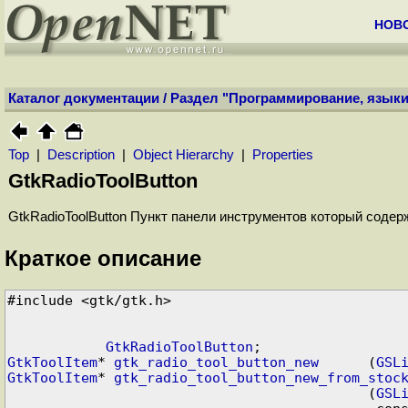
НОВ
Каталог документации
/
Раздел "Программирование, языки
Top
|
Description
|
Object Hierarchy
|
Properties
GtkRadioToolButton
GtkRadioToolButton Пункт панели инструментов который содер
Краткое описание
#include <gtk/gtk.h>
GtkRadioToolButton
GtkToolItem
* 
gtk_radio_tool_button_new
      (
GSL
GtkToolItem
* 
gtk_radio_tool_button_new_from_stoc
                                            (
GSL