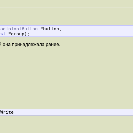
RadioToolButton
 *button,

ist
 *group);
рой она принадлежала ранее.
 Write
.