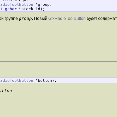
RadioToolButton
 *group,

            const 
gchar
 *stock_id);
group
ой группе
. Новый
GtkRadioToolButton
будет содержать
RadioToolButton
 *button);
utton
.