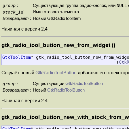
group
NULL
:
Существующая группа радио-кнопок, или
stock_id
Имя готового элемента
:
Возвращает :
Новый GtkRadioToolItem
Начиная с версии 2.4
gtk_radio_tool_button_new_from_widget ()
GtkToolItem
* gtk_radio_tool_button_new_from_widge
                                            (
Gtk
Создаёт новый
GtkRadioToolButton
добавляя его к некотор
group
Существующий
GtkRadioToolButton
:
Возвращает :
Новый
GtkRadioToolButton
Начиная с версии 2.4
gtk_radio_tool_button_new_with_stock_from_wi
GtkToolItem
* gtk_radio_tool_button_new_with_stock