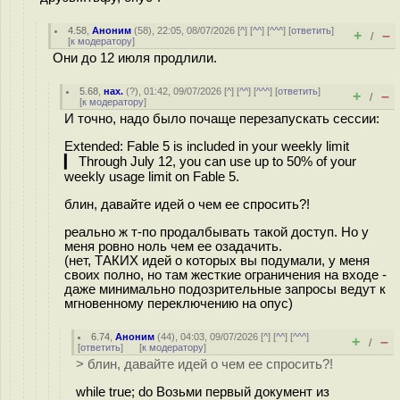
4.58
,
Аноним
(
58
), 22:05, 08/07/2026 [
^
] [
^^
] [
^^^
] [
ответить
]
+
–
/
[
к модератору
]
Они до 12 июля продлили.
5.68
,
нах.
(
?
), 01:42, 09/07/2026 [
^
] [
^^
] [
^^^
] [
ответить
]
+
–
/
[
к модератору
]
И точно, надо было почаще перезапускать сессии:
Extended: Fable 5 is included in your weekly limit
▎ Through July 12, you can use up to 50% of your
weekly usage limit on Fable 5.
блин, давайте идей о чем ее спросить?!
реально ж т-по продалбывать такой доступ. Но у
меня ровно ноль чем ее озадачить.
(нет, ТАКИХ идей о которых вы подумали, у меня
своих полно, но там жесткие ограничения на входе -
даже минимально подозрительные запросы ведут к
мгновенному переключению на опус)
6.74
,
Аноним
(
44
), 04:03, 09/07/2026 [
^
] [
^^
] [
^^^
]
+
–
/
[
ответить
]
[
к модератору
]
> блин, давайте идей о чем ее спросить?!
while true; do Возьми первый документ из