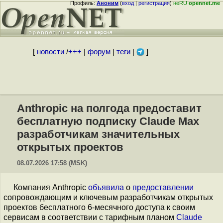
Профиль:
Аноним
(
вход
|
регистрация
)
неRU
opennet.me
[
новости
/
+++
|
форум
|
теги
|
]
Anthropic на полгода предоставит
бесплатную подписку Claude Max
разработчикам значительных
открытых проектов
08.07.2026 17:58 (MSK)
Компания Anthropic
объявила
о
предоставлении
сопровождающим и ключевым разработчикам открытых
проектов бесплатного 6-месячного доступа к своим
сервисам в соответствии с тарифным планом
Claude