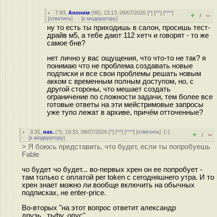
7.93
,
Аноним
(
96
), 13:13, 09/07/2026 [
^
] [
^^
] [
^^^
]
+
–
/
[
ответить
]
[
к модератору
]
ну то есть ты приходишь в салон, просишь тест-
драйв м5, а тебе дают 112 хетч и говорят - то же
самое бнв?
нет лично у вас ощущения, что что-то не так? я
понимаю что не проблема создавать новые
подписки и все свои проблемы решать новым
акком с временным полным доступом, но, с
другой стороны, что мешает создать
ограничение по сложности задачи, тем более все
готовые ответы на эти мейстримовые запросы
уже тупо лежат в архиве, причём отточенные?
3.31
,
нах.
(
?
), 19:33, 08/07/2026 [
^
] [
^^
] [
^^^
] [
ответить
]
[
↑
]
+
–
/
[
к модератору
]
> Я боюсь представить, что будет, если ты попробуешь
Fable
чо будет чо будет... во-первых хрен он ее попробует -
там только с оплатой per token с сегодняшнего утра. И то
хрен знает можно ли вообще включить на обычных
подписках, не enter-price.
Во-вторых "на этот вопрос ответит александр
друзь...тьфу, опус".