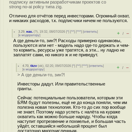
подписку активным разработчикам проектов со
strong no-ai policy типа zig.
Отлично для отчётов перед инвесторами. Огромный охват,
и никаких расходов, т.к. подписчики ничем не пользуются.
3.29
,
нах.
(
?
), 19:32, 08/07/2026 [
^
] [
^^
] [
^^^
] [
ответить
]
+
–
/
[
к модератору
]
А где деньги-то, зин?! Расходы примерно одинаковы,
пользуются или нет - модель надо где-то держать и чем-
то кормить, ресурсы уже тратятся, а эти... ну ладно не
заплатят сами, но никого ж и не приведут.
4.70
,
tkzv
(
ok
), 02:20, 09/07/2026 [
^
] [
^^
] [
^^^
] [
ответить
]
+
–
/
[
к модератору
]
> А где деньги-то, зин?!
Инвесторы дадут. Или правительственные
гранты.
Сейчас потенциальные пользователи, которым эти
БЯМ будут полезны, ещё не до конца поняли, чем им
полезна новая технология. Кто-то до сих пор вообще
не знает. Поэтому надо успеть с налёта на кураже
охватить как можно больше народу. Чтобы когда
наступит протрезвение и похмелье, и большая часть
уйдёт, оставшийся небольшой процент был
достаточно многочисленным.