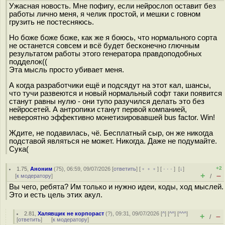
Ужасная новость. Мне пофигу, если нейрослоп оставит без
работы лично меня, я челик простой, и мешки с говном
грузить не постесняюсь.
Но боже боже боже, как же я боюсь, что нормального сорта
не останется совсем и всё будет бесконечно глючным
результатом работы этого генератора правдоподобных
подделок((
Эта мысль просто убивает меня.
А когда разработчики ещё и подсядут на этот кал, шансы,
что тучи развеются и новый нормальный софт таки появится
станут равны нулю - они тупо разучился делать это без
нейросетей. А антропики станут первой компанией,
невероятно эффективно монетизировавшей bus factor. Win!
Ждите, не подавилась, чё. Бесплатный сыр, он же никогда
подставой являться не может. Никогда. Даже не подумайте.
Сука(
+2
1.75
,
Аноним
(
75
), 06:59, 09/07/2026 [
ответить
] [
﹢﹢﹢
] [
· · ·
]
[
↓
]
+
–
[
к модератору
]
/
Вы чего, ребята? Им только и нужно идеи, коды, ход мыслей.
Это и есть цель этих акул.
2.81
,
Халявщик не корпораст
(
?
), 09:31, 09/07/2026 [
^
] [
^^
] [
^^^
]
+
–
/
[
ответить
]
[
к модератору
]