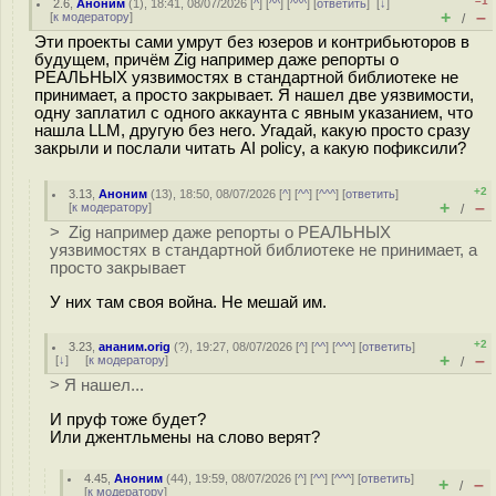
–1
2.6
,
Аноним
(
1
), 18:41, 08/07/2026 [
^
] [
^^
] [
^^^
] [
ответить
]
[
↓
]
+
–
[
к модератору
]
/
Эти проекты сами умрут без юзеров и контрибьюторов в
будущем, причём Zig например даже репорты о
РЕАЛЬНЫХ уязвимостях в стандартной библиотеке не
принимает, а просто закрывает. Я нашел две уязвимости,
одну заплатил с одного аккаунта с явным указанием, что
нашла LLM, другую без него. Угадай, какую просто сразу
закрыли и послали читать AI policy, а какую пофиксили?
+2
3.13
,
Аноним
(
13
), 18:50, 08/07/2026 [
^
] [
^^
] [
^^^
] [
ответить
]
+
–
[
к модератору
]
/
> Zig например даже репорты о РЕАЛЬНЫХ
уязвимостях в стандартной библиотеке не принимает, а
просто закрывает
У них там своя война. Не мешай им.
+2
3.23
,
ананим.orig
(
?
), 19:27, 08/07/2026 [
^
] [
^^
] [
^^^
] [
ответить
]
+
–
[
↓
] [
к модератору
]
/
> Я нашел...
И пруф тоже будет?
Или джентльмены на слово верят?
4.45
,
Аноним
(
44
), 19:59, 08/07/2026 [
^
] [
^^
] [
^^^
] [
ответить
]
+
–
/
[
к модератору
]