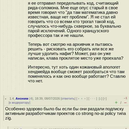
я ее отправил переделывать код, считающий
рида-соломона. Мне еще опус старый в свое
время говорил что "да там математика давно
известная, ваще нет проблем". Я не стал ей
говорить что со всеми кто трогал такой код,
случалось что-нибудь скверное, за буквально
парой исключений. Одного хранцузского
профессора так и не нашли.
Теперь вот смотрю на архивчик и пытаюсь
решить - рисковать его собрать или все же
лучше удолить нафиг? Может, раз он уже
написан, клава проклятое место уже проехала?
Интересно, тут хоть один кожановый апологет
хендмейда вообще сможет разобраться что там
поменялось и как оно вообще работает? Ставлю
что нет.
–1
1.4
,
Аноним
(
4
), 18:39, 08/07/2026 [
ответить
] [
﹢﹢﹢
] [
· · ·
]
[
↓
] [
↑
]
+
–
[
к модератору
]
/
Особенно здорово было бы если бы они раздали подписку
активным разработчикам проектов со strong no-ai policy типа
zig.