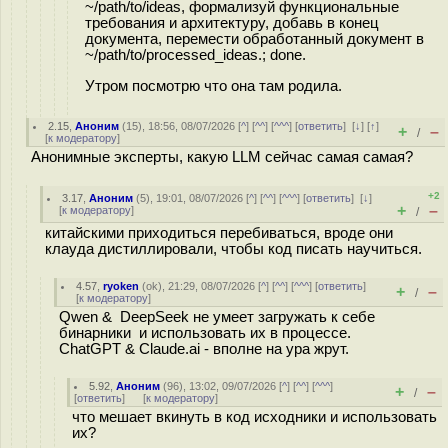
~/path/to/ideas, формализуй функциональные
требования и архитектуру, добавь в конец
документа, перемести обработанный документ в
~/path/to/processed_ideas.; done.
Утром посмотрю что она там родила.
2.15
,
Аноним
(
15
), 18:56, 08/07/2026 [
^
] [
^^
] [
^^^
] [
ответить
]
[
↓
] [
↑
]
+
–
/
[
к модератору
]
Анонимные эксперты, какую LLM сейчас самая самая?
+2
3.17
,
Аноним
(
5
), 19:01, 08/07/2026 [
^
] [
^^
] [
^^^
] [
ответить
]
[
↓
]
+
–
[
к модератору
]
/
китайскими приходиться перебиваться, вроде они
клауда дистиллировали, чтобы код писать научиться.
4.57
,
ryoken
(
ok
), 21:29, 08/07/2026 [
^
] [
^^
] [
^^^
] [
ответить
]
+
–
/
[
к модератору
]
Qwen & DeepSeek не умеет загружать к себе
бинарники и использовать их в процессе.
ChatGPT & Claude.ai - вполне на ура жрут.
5.92
,
Аноним
(
96
), 13:02, 09/07/2026 [
^
] [
^^
] [
^^^
]
+
–
/
[
ответить
]
[
к модератору
]
что мешает вкинуть в код исходники и использовать
их?