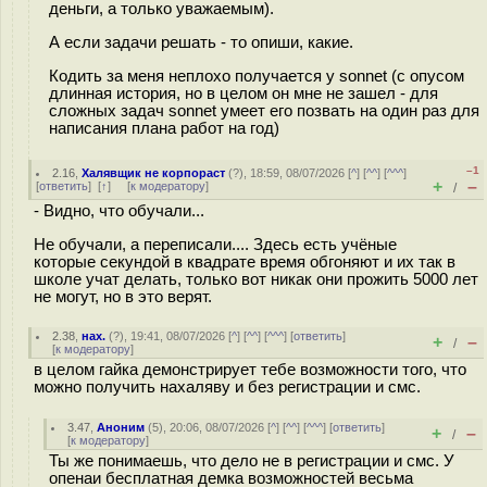
деньги, а только уважаемым).
А если задачи решать - то опиши, какие.
Кодить за меня неплохо получается у sonnet (с опусом
длинная история, но в целом он мне не зашел - для
сложных задач sonnet умеет его позвать на один раз для
написания плана работ на год)
–1
2.16
,
Халявщик не корпораст
(
?
), 18:59, 08/07/2026 [
^
] [
^^
] [
^^^
]
+
–
[
ответить
]
[
↑
] [
к модератору
]
/
- Видно, что обучали...
Не обучали, а переписали.... Здесь есть учёные
которые секундой в квадрате время обгоняют и их так в
школе учат делать, только вот никак они прожить 5000 лет
не могут, но в это верят.
2.38
,
нах.
(
?
), 19:41, 08/07/2026 [
^
] [
^^
] [
^^^
] [
ответить
]
+
–
/
[
к модератору
]
в целом гайка демонстрирует тебе возможности того, что
можно получить нахаляву и без регистрации и смс.
3.47
,
Аноним
(
5
), 20:06, 08/07/2026 [
^
] [
^^
] [
^^^
] [
ответить
]
+
–
/
[
к модератору
]
Ты же понимаешь, что дело не в регистрации и смс. У
опенаи бесплатная демка возможностей весьма