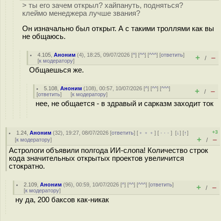
> ты его зачем открыл? хайпануть, подняться?
клеймо менеджера лучше звания?
Он изначально был открыт. А с такими троллями как вы
не общаюсь.
4.105
,
Аноним
(
4
), 18:25, 09/07/2026 [
^
] [
^^
] [
^^^
] [
ответить
]
+
–
/
[
к модератору
]
Общаешься же.
5.108
,
Аноним
(
108
), 00:57, 10/07/2026 [
^
] [
^^
] [
^^^
]
+
–
/
[
ответить
]
[
к модератору
]
нее, не общается - в здравый и сарказм заходит ток
+3
1.24
,
Аноним
(
32
), 19:27, 08/07/2026 [
ответить
] [
﹢﹢﹢
] [
· · ·
]
[
↓
] [
↑
]
+
–
[
к модератору
]
/
Астрологи объявили полгода ИИ-слопа! Количество строк
кода значительных открытых проектов увеличится
стократно.
2.109
,
Аноним
(
96
), 00:59, 10/07/2026 [
^
] [
^^
] [
^^^
] [
ответить
]
+
–
/
[
к модератору
]
ну да, 200 баксов как-никак