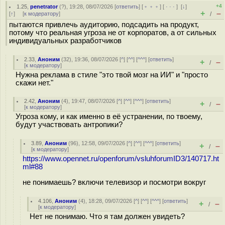
+4
1.25
,
penetrator
(
?
), 19:28, 08/07/2026 [
ответить
] [
﹢﹢﹢
] [
· · ·
]
[
↓
]
+
–
[
↑
] [
к модератору
]
/
пытаются привлечь аудиторию, подсадить на продукт,
потому что реальная угроза не от корпоратов, а от сильных
индивидуальных разработчиков
2.33
,
Аноним
(
32
), 19:36, 08/07/2026 [
^
] [
^^
] [
^^^
] [
ответить
]
+
–
/
[
к модератору
]
Нужна реклама в стиле "это твой мозг на ИИ" и "просто
скажи нет."
2.42
,
Аноним
(
4
), 19:47, 08/07/2026 [
^
] [
^^
] [
^^^
] [
ответить
]
+
–
/
[
к модератору
]
Угроза кому, и как именно в её устранении, по твоему,
будут участвовать антропики?
3.89
,
Аноним
(
96
), 12:58, 09/07/2026 [
^
] [
^^
] [
^^^
] [
ответить
]
+
–
/
[
к модератору
]
https://www.opennet.ru/openforum/vsluhforumID3/140717.ht
ml#88
не понимаешь? включи телевизор и посмотри вокруг
4.106
,
Аноним
(
4
), 18:28, 09/07/2026 [
^
] [
^^
] [
^^^
] [
ответить
]
+
–
/
[
к модератору
]
Нет не понимаю. Что я там должен увидеть?