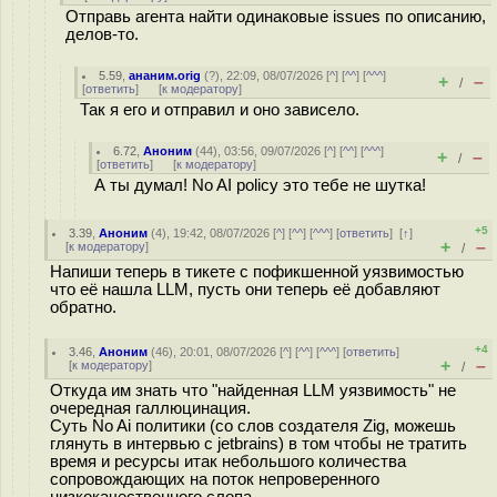
Отправь агента найти одинаковые issues по описанию,
делов-то.
5.59
,
ананим.orig
(
?
), 22:09, 08/07/2026 [
^
] [
^^
] [
^^^
]
+
–
/
[
ответить
]
[
к модератору
]
Так я его и отправил и оно зависело.
6.72
,
Аноним
(
44
), 03:56, 09/07/2026 [
^
] [
^^
] [
^^^
]
+
–
/
[
ответить
]
[
к модератору
]
А ты думал! No AI policy это тебе не шутка!
+5
3.39
,
Аноним
(
4
), 19:42, 08/07/2026 [
^
] [
^^
] [
^^^
] [
ответить
]
[
↑
]
+
–
[
к модератору
]
/
Напиши теперь в тикете с пофикшенной уязвимостью
что её нашла LLM, пусть они теперь её добавляют
обратно.
+4
3.46
,
Аноним
(
46
), 20:01, 08/07/2026 [
^
] [
^^
] [
^^^
] [
ответить
]
+
–
[
к модератору
]
/
Откуда им знать что "найденная LLM уязвимость" не
очередная галлюцинация.
Суть No Ai политики (со слов создателя Zig, можешь
глянуть в интервью с jetbrains) в том чтобы не тратить
время и ресурсы итак небольшого количества
сопровождающих на поток непроверенного