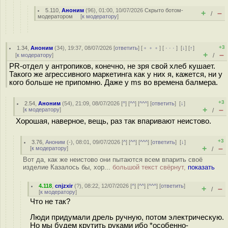
5.110
,
Аноним
(
96
), 01:00, 10/07/2026
Скрыто ботом-
+
–
/
модератором
[
к модератору
]
+3
1.34
,
Аноним
(
34
), 19:37, 08/07/2026 [
ответить
] [
﹢﹢﹢
] [
· · ·
]
[
↓
] [
↑
]
+
–
[
к модератору
]
/
PR-отдел у антропиков, конечно, не зря свой хлеб кушает.
Такого же агрессивного маркетинга как у них я, кажется, ни у
кого больше не припомню. Даже у ms во времена балмера.
+3
2.54
,
Аноним
(
54
), 21:09, 08/07/2026 [
^
] [
^^
] [
^^^
] [
ответить
]
[
↓
]
+
–
[
к модератору
]
/
Хорошая, наверное, вещь, раз так впаривают неистово.
+3
3.76
,
Аноним
(
-
), 08:01, 09/07/2026 [
^
] [
^^
] [
^^^
] [
ответить
]
[
↓
]
+
–
[
к модератору
]
/
Вот да, как же неистово они пытаются всем впарить своё
изделие Казалось бы, хор...
большой текст свёрнут,
показать
4.118
,
cnjzxir
(
?
), 08:22, 12/07/2026 [
^
] [
^^
] [
^^^
] [
ответить
]
+
–
/
[
к модератору
]
Что не так?
Люди придумали дрель ручную, потом электрическую.
Но мы будем крутить руками ибо *особенно-