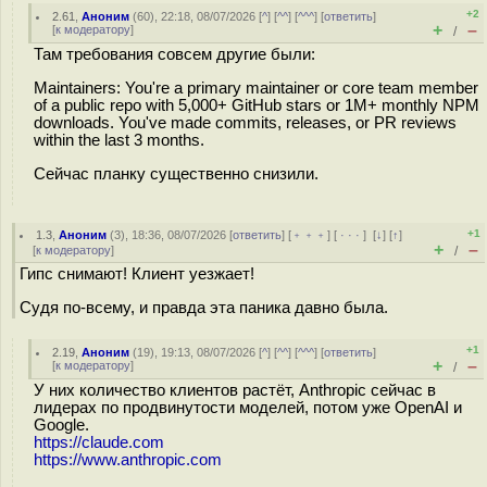
+2
2.61
,
Аноним
(
60
), 22:18, 08/07/2026 [
^
] [
^^
] [
^^^
] [
ответить
]
+
–
[
к модератору
]
/
Там требования совсем другие были:
Maintainers: You're a primary maintainer or core team member
of a public repo with 5,000+ GitHub stars or 1M+ monthly NPM
downloads. You've made commits, releases, or PR reviews
within the last 3 months.
Сейчас планку существенно снизили.
+1
1.3
,
Аноним
(
3
), 18:36, 08/07/2026 [
ответить
] [
﹢﹢﹢
] [
· · ·
]
[
↓
] [
↑
]
+
–
[
к модератору
]
/
Гипс снимают! Клиент уезжает!
Судя по-всему, и правда эта паника давно была.
+1
2.19
,
Аноним
(
19
), 19:13, 08/07/2026 [
^
] [
^^
] [
^^^
] [
ответить
]
+
–
[
к модератору
]
/
У них количество клиентов растёт, Anthropic сейчас в
лидерах по продвинутости моделей, потом уже OpenAI и
Google.
https://claude.com
https://www.anthropic.com