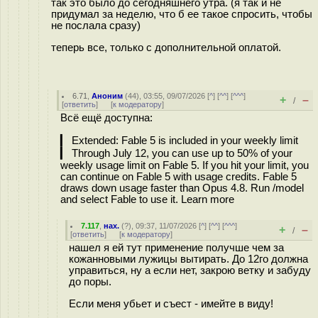
так это было до сегодняшнего утра. (я так и не
придумал за неделю, что б ее такое спросить, чтобы
не послала сразу)
теперь все, только с дополнительной оплатой.
6.71
,
Аноним
(
44
), 03:55, 09/07/2026 [
^
] [
^^
] [
^^^
]
+
–
/
[
ответить
]
[
к модератору
]
Всё ещё доступна:
▎ Extended: Fable 5 is included in your weekly limit
▎ Through July 12, you can use up to 50% of your
weekly usage limit on Fable 5. If you hit your limit, you
can continue on Fable 5 with usage credits. Fable 5
draws down usage faster than Opus 4.8. Run /model
and select Fable to use it. Learn more
7.117
,
нах.
(
?
), 09:37, 11/07/2026 [
^
] [
^^
] [
^^^
]
+
–
/
[
ответить
]
[
к модератору
]
нашел я ей тут применение получше чем за
кожанновыми лужицы вытирать. До 12го должна
управиться, ну а если нет, закрою ветку и забуду
до поры.
Если меня убьет и съест - имейте в виду!