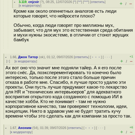
3.119
,
cnjzxir
(
?
), 08:25, 12/07/2026 [
^
] [
^^
] [
^^^
] [
ответить
]
+
–
/
[
к модератору
]
Кроме как около опеннетных аналогов есть люди
которые говорят, что нейросети плохо?
Обычно, когда люди говорят про миллионы мух,
забывают, что для мух это естественная среда обитания
и мухи нужны экосистеме, в отличии от стонот жрущих
бамбук
+1
1.66
,
Джон Титор
(
ok
), 01:12, 09/07/2026 [
ответить
] [
﹢﹢﹢
] [
· · ·
]
+
–
[
↑
] [
к модератору
]
/
Ах вот оно что значит мне подняли тайер. А я его после
этого снёс. Да, поэксперементировать то конечно было
интересно, только после этого стало больше причин
отказа в работе мне. Спасибо, я лучше просто удалю эти
проекты. Они пусть лучше придумают какое-то лекарство
для HR и "технических интервьюеров" для адекватного
восприятия открытого кода созданного с помощью ИИ в
качестве хобби. Кто не понимает - там не нужно
корпоративное качество, там проверяют технологии, идеи,
концепции. Никто в здравом уме не будет тратить кучу
времени чтобы это сделать как для компании за просто так.
+6
1.67
,
Аноним
(
54
), 01:39, 09/07/2026 [
ответить
] [
﹢﹢﹢
] [
· · ·
]
+
–
[
к модератору
]
/