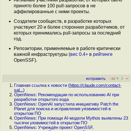
принято более 100 pull-запросов в не
аффилированные с ними проекты.
Создатели сообществ, в разработке которых
участвуют 20 и более сторонних разработчиков, от
которых принимались pull-запросы за последний
год.
Репозитории, применяемые в работе критически
важной инфраструктуры (
вес 0.4+
в
рейтинге
OpenSSF).
+
–
исправить
/
–13
Главная ссылка к новости (
https://claude.com/contact-
sal...
)
OpenNews: Рекомендации по использованию AI при
разработке открытого кода
OpenNews: OpenAI запустила инициативу Patch the
Planet для поиска и исправления уязвимостей в
открытом ПО
OpenNews: При помощи AI-модели Mythos выявлены 23
тысячи уязвимостей в открытом ПО
OpenNews: Учреждён проект OpenSSF,