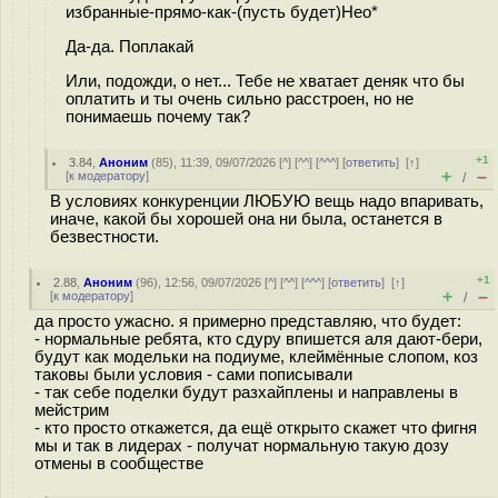
избранные-прямо-как-(пусть будет)Нео*
Да-да. Поплакай
Или, подожди, о нет... Тебе не хватает деняк что бы
оплатить и ты очень сильно расстроен, но не
понимаешь почему так?
+1
3.84
,
Аноним
(
85
), 11:39, 09/07/2026 [
^
] [
^^
] [
^^^
] [
ответить
]
[
↑
]
+
–
[
к модератору
]
/
В условиях конкуренции ЛЮБУЮ вещь надо впаривать,
иначе, какой бы хорошей она ни была, останется в
безвестности.
+1
2.88
,
Аноним
(
96
), 12:56, 09/07/2026 [
^
] [
^^
] [
^^^
] [
ответить
]
[
↑
]
+
–
[
к модератору
]
/
да просто ужасно. я примерно представляю, что будет:
- нормальные ребята, кто сдуру впишется аля дают-бери,
будут как модельки на подиуме, клеймённые слопом, коз
таковы были условия - сами пописывали
- так себе поделки будут разхайплены и направлены в
мейстрим
- кто просто откажется, да ещё открыто скажет что фигня
мы и так в лидерах - получат нормальную такую дозу
отмены в сообществе