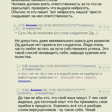
низкокачественного слопа.
Человек должен взять ответственность за то что он
присылает, проверить что выдала нейросеть.
Обычно те кто пишет "вот нейросеть нашла" просто
скидывают на нее ответственность.
4.73
,
Аноним
(
44
), 03:58, 09/07/2026 [
^
] [
^^
] [
^^^
] [
ответить
]
+
–
/
[
↓
] [
к модератору
]
> Суть No Ai политики (со слов создателя Zig...)
Не допустить даже минимального шанса для развития
Zig дальше пет-проекта его создателя. Люди очень
часто любят встать на пути собственного успеха. Это
такой способ ненавидеть себя, навроде курения или
пьянства.
5.96
,
Аноним
(
96
), 13:38, 09/07/2026 [
^
] [
^^
] [
^^^
] [
ответить
]
+
–
/
[
к модератору
]
а что с зиг не так у них и в родной репе на кодбергах в
майлстоунах написано чт...
большой текст свёрнут,
показать
5.101
,
Аноним
(
96
), 13:58, 09/07/2026 [
^
] [
^^
] [
^^^
]
+
–
/
[
ответить
]
[
к модератору
]
Да там не абы кто, что свой язык пишут. У них своё
виденье, достаточный опыт что бы принимать свои
ошибки в процессе. Хоронить всё это в разборе
слопа верхушечников - ну такое себе. Чекай