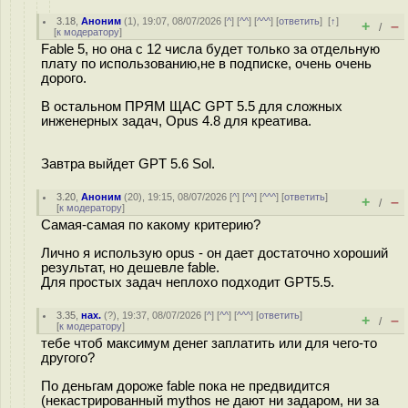
3.18
,
Аноним
(
1
), 19:07, 08/07/2026 [
^
] [
^^
] [
^^^
] [
ответить
]
[
↑
]
+
–
/
[
к модератору
]
Fable 5, но она с 12 числа будет только за отдельную
плату по использованию,не в подписке, очень очень
дорого.
В остальном ПРЯМ ЩАС GPT 5.5 для сложных
инженерных задач, Opus 4.8 для креатива.
Завтра выйдет GPT 5.6 Sol.
3.20
,
Аноним
(
20
), 19:15, 08/07/2026 [
^
] [
^^
] [
^^^
] [
ответить
]
+
–
/
[
к модератору
]
Самая-самая по какому критерию?
Лично я использую opus - он дает достаточно хороший
результат, но дешевле fable.
Для простых задач неплохо подходит GPT5.5.
3.35
,
нах.
(
?
), 19:37, 08/07/2026 [
^
] [
^^
] [
^^^
] [
ответить
]
+
–
/
[
к модератору
]
тебе чтоб максимум денег заплатить или для чего-то
другого?
По деньгам дороже fable пока не предвидится
(некастрированный mythos не дают ни задаром, ни за