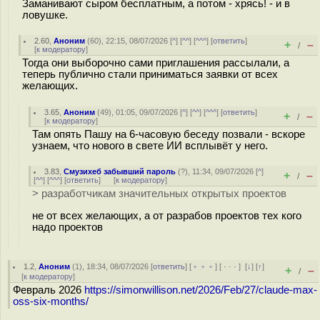
Заманивают сыром бесплатным, а потом - хрясь! - и в
ловушке.
2.60
,
Аноним
(
60
), 22:15, 08/07/2026 [
^
] [
^^
] [
^^^
] [
ответить
]
+
–
/
[
к модератору
]
Тогда они выборочно сами приглашения рассылали, а
теперь публично стали приниматься заявки от всех
желающих.
3.65
,
Аноним
(
49
), 01:05, 09/07/2026 [
^
] [
^^
] [
^^^
] [
ответить
]
+
–
/
[
к модератору
]
Там опять Пашу на 6-часовую беседу позвали - вскоре
узнаем, что нового в свете ИИ всплывёт у него.
3.83
,
Смузихеб забывший пароль
(
?
), 11:34, 09/07/2026 [
^
]
+
–
/
[
^^
] [
^^^
] [
ответить
]
[
к модератору
]
> разработчикам значительных открытых проектов
не от всех желающих, а от разрабов проектов тех кого
надо проектов
1.2
,
Аноним
(
1
), 18:34, 08/07/2026 [
ответить
] [
﹢﹢﹢
] [
· · ·
]
[
↓
] [
↑
]
+
–
/
[
к модератору
]
Февраль 2026
https://simonwillison.net/2026/Feb/27/claude-max-
oss-six-months/