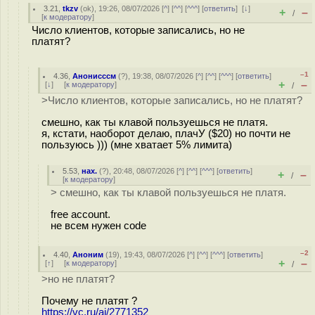
3.21
,
tkzv
(
ok
), 19:26, 08/07/2026 [
^
] [
^^
] [
^^^
] [
ответить
]
[
↓
]
+
–
/
[
к модератору
]
Число клиентов, которые записались, но не
платят?
–1
4.36
,
Анонисссм
(
?
), 19:38, 08/07/2026 [
^
] [
^^
] [
^^^
] [
ответить
]
+
–
[
↓
] [
к модератору
]
/
>Число клиентов, которые записались, но не платят?
смешно, как ты клавой пользуешься не платя.
я, кстати, наоборот делаю, плачУ ($20) но почти не
пользуюсь ))) (мне хватает 5% лимита)
5.53
,
нах.
(
?
), 20:48, 08/07/2026 [
^
] [
^^
] [
^^^
] [
ответить
]
+
–
/
[
к модератору
]
> смешно, как ты клавой пользуешься не платя.
free account.
не всем нужен code
–2
4.40
,
Аноним
(
19
), 19:43, 08/07/2026 [
^
] [
^^
] [
^^^
] [
ответить
]
+
–
[
↑
] [
к модератору
]
/
>но не платят?
Почему не платят ?
https://vc.ru/ai/2771352