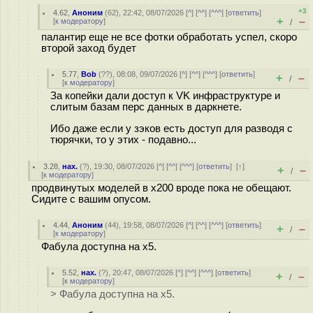
+3
4.62
,
Аноним
(
62
), 22:42, 08/07/2026 [
^
] [
^^
] [
^^^
] [
ответить
]
+
–
[
к модератору
]
/
палантир еще не все фотки обработать успел, скоро
второй заход будет
5.77
,
Bob
(
??
), 08:08, 09/07/2026 [
^
] [
^^
] [
^^^
] [
ответить
]
+
–
/
[
к модератору
]
За копейки дали доступ к VK инфраструктуре и
слитым базам перс данных в даркнете.
Ибо даже если у зэков есть доступ для разводя с
тюрячки, то у этих - подавно...
3.28
,
нах.
(
?
), 19:30, 08/07/2026 [
^
] [
^^
] [
^^^
] [
ответить
]
[
↑
]
+
–
/
[
к модератору
]
продвинутых моделей в x200 вроде пока не обещают.
Сидите с вашим опусом.
4.44
,
Аноним
(
44
), 19:58, 08/07/2026 [
^
] [
^^
] [
^^^
] [
ответить
]
+
–
/
[
к модератору
]
Фабула доступна на x5.
5.52
,
нах.
(
?
), 20:47, 08/07/2026 [
^
] [
^^
] [
^^^
] [
ответить
]
+
–
/
[
к модератору
]
> Фабула доступна на x5.