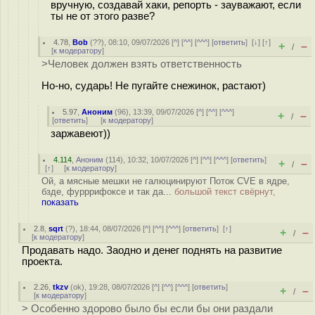
вручную, создавай хаки, репорть - зауважают, если
ты не от этого разве?
4.78
,
Bob
(
??
), 08:10, 09/07/2026 [
^
] [
^^
] [
^^^
] [
ответить
]
[
↓
] [
↑
]
+
–
/
[
к модератору
]
>Человек должен взять ответственность
Но-но, сударь! Не пугайте снежинок, растают)
5.97
,
Аноним
(
96
), 13:39, 09/07/2026 [
^
] [
^^
] [
^^^
]
+
–
/
[
ответить
]
[
к модератору
]
заржавеют))
4.114
,
Аноним
(
114
), 10:32, 10/07/2026 [
^
] [
^^
] [
^^^
] [
ответить
]
+
–
/
[
↑
] [
к модератору
]
Ой, а мясные мешки не галюцинируют Поток CVE в ядре,
бзде, фурррифоксе и так да...
большой текст свёрнут,
показать
2.8
,
sqrt
(
?
), 18:44, 08/07/2026 [
^
] [
^^
] [
^^^
] [
ответить
]
[
↑
]
+
–
/
[
к модератору
]
Продавать надо. Заодно и денег поднять на развитие
проекта.
2.26
,
tkzv
(
ok
), 19:28, 08/07/2026 [
^
] [
^^
] [
^^^
] [
ответить
]
+
–
/
[
к модератору
]
> Особенно здорово было бы если бы они раздали