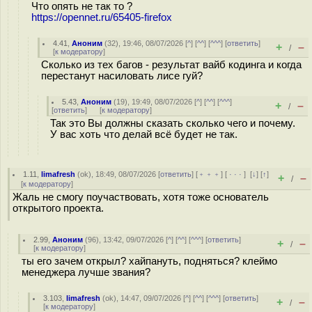
Что опять не так то ?
https://opennet.ru/65405-firefox
4.41
,
Аноним
(
32
), 19:46, 08/07/2026 [
^
] [
^^
] [
^^^
] [
ответить
]
+
–
/
[
к модератору
]
Сколько из тех багов - результат вайб кодинга и когда
перестанут насиловать лисе гуй?
5.43
,
Аноним
(
19
), 19:49, 08/07/2026 [
^
] [
^^
] [
^^^
]
+
–
/
[
ответить
]
[
к модератору
]
Так это Вы должны сказать сколько чего и почему.
У вас хоть что делай всё будет не так.
1.11
,
limafresh
(
ok
), 18:49, 08/07/2026 [
ответить
] [
﹢﹢﹢
] [
· · ·
]
[
↓
] [
↑
]
+
–
/
[
к модератору
]
Жаль не смогу поучаствовать, хотя тоже основатель
открытого проекта.
2.99
,
Аноним
(
96
), 13:42, 09/07/2026 [
^
] [
^^
] [
^^^
] [
ответить
]
+
–
/
[
к модератору
]
ты его зачем открыл? хайпануть, подняться? клеймо
менеджера лучше звания?
3.103
,
limafresh
(
ok
), 14:47, 09/07/2026 [
^
] [
^^
] [
^^^
] [
ответить
]
+
–
/
[
к модератору
]