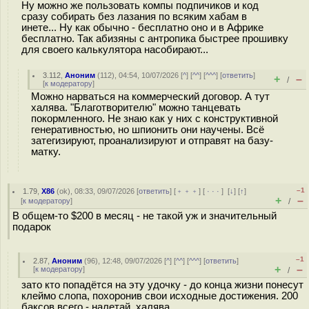
Ну можно же пользовать компы подпичиков и код
сразу собирать без лазания по всяким хабам в
инете... Ну как обычно - бесплатно оно и в Африке
бесплатно. Так абизяны с антропика быстрее прошивку
для своего калькулятора насобирают...
3.112
,
Аноним
(
112
), 04:54, 10/07/2026 [
^
] [
^^
] [
^^^
] [
ответить
]
+
–
/
[
к модератору
]
Можно нарваться на коммерческий договор. А тут
халява. "Благотворителю" можно танцевать
покормленного. Не знаю как у них с конструктивной
генеративностью, но шпионить они научены. Всё
затегизируют, проанализируют и отправят на базу-
матку.
–1
1.79
,
X86
(
ok
), 08:33, 09/07/2026 [
ответить
] [
﹢﹢﹢
] [
· · ·
]
[
↓
] [
↑
]
+
–
[
к модератору
]
/
В общем-то $200 в месяц - не такой уж и значительный
подарок
–1
2.87
,
Аноним
(
96
), 12:48, 09/07/2026 [
^
] [
^^
] [
^^^
] [
ответить
]
+
–
[
к модератору
]
/
зато кто попадётся на эту удочку - до конца жизни понесут
клеймо слопа, похоронив свои исходные достижения. 200
баксов всего - налетай, халява