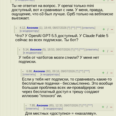
/
Ты не ответил на вопрос. У openai только mini
доступный, вот и сравнивал с ним. У меня, правда,
ощущение, что o3 был лучше. Gpt5 только на вебпоиске
выезжает.
4.12
,
Аноним
(
1
), 18:49, 08/07/2026 [
^
] [
^^
] [
^^^
] [
ответить
]
+
–
/
[
к модератору
]
Что? У OpenAI GPT-5.5 доступный. У Claude Fable 5
сейчас во всех подписках. Ты бот?
5.14
,
Аноним
(
5
), 18:53, 08/07/2026 [
^
] [
^^
] [
^^^
] [
ответить
]
+
–
/
[
к модератору
]
У тебя от чатботов мозги сгнили? У меня нет
подписки.
6.80
,
Аноним
(
80
), 09:16, 09/07/2026 [
^
] [
^^
] [
^^^
]
+
–
/
[
ответить
]
[
к модератору
]
Если у тебя нет подписки, то сравнивать какие-то
бесплатные подачки - бессмысленно. Это вообще
большая проблема всех ии-провайдеров: они
через бесплатный доступ к трешу создают
иллюзию "плохого" ии.
7.85
,
Аноним
(
85
), 12:33, 09/07/2026 [
^
] [
^^
] [
^^^
]
+
–
/
[
ответить
]
[
к модератору
]
Для местных «доступно» = «нахаляву».