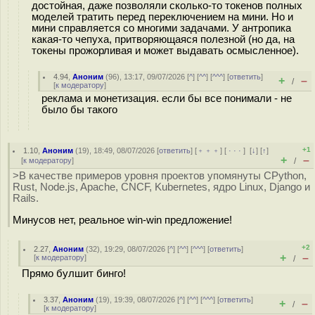
достойная, даже позволяли сколько-то токенов полных
моделей тратить перед переключением на мини. Но и
мини справляется со многими задачами. У антропика
какая-то чепуха, притворяющаяся полезной (но да, на
токены прожорливая и может выдавать осмысленное).
4.94
,
Аноним
(
96
), 13:17, 09/07/2026 [
^
] [
^^
] [
^^^
] [
ответить
]
+
–
/
[
к модератору
]
реклама и монетизация. если бы все понимали - не
было бы такого
+1
1.10
,
Аноним
(
19
), 18:49, 08/07/2026 [
ответить
] [
﹢﹢﹢
] [
· · ·
]
[
↓
] [
↑
]
+
–
[
к модератору
]
/
>В качестве примеров уровня проектов упомянуты CPython,
Rust, Node.js, Apache, CNCF, Kubernetes, ядро Linux, Django и
Rails.
Минусов нет, реальное win-win предложение!
+2
2.27
,
Аноним
(
32
), 19:29, 08/07/2026 [
^
] [
^^
] [
^^^
] [
ответить
]
+
–
[
к модератору
]
/
Прямо булшит бинго!
3.37
,
Аноним
(
19
), 19:39, 08/07/2026 [
^
] [
^^
] [
^^^
] [
ответить
]
+
–
/
[
к модератору
]