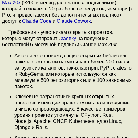
Max 20x
($200 в месяц для платных подписчиков),
который включает в 20 раз больше ресурсов, чем тариф
Pro, и предоставляет без дополнительных подписок
доступ к
Claude Code
и
Claude Cowork
.
Требования к участникам открытых проектов,
которые могут отправить
заявку
на получение
бесплатной 6-месячной подписки Claude Max 20x:
Авторы и сопровождающие открытых библиотек,
пакеты с которыми насчитывают более 200 тысяч
загрузок из каталогов, таких как npm, PyPI, crates.io
и RubyGems, или которые используются как
минимум в 500 репозиториях или в 100 зависимых
пакетах.
Ключевые разработчики крупных открытых
проектов, имеющие право коммита или входящие
в число сопровождающих. В качестве примеров
уровня проектов упомянуты CPython, Rust,
Node.js, Apache, CNCF, Kubernetes, ядро Linux,
Django и Rails.
Активные участники разработки, от которых было