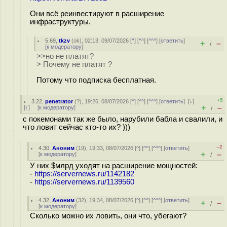
Они всё реинвестируют в расширение
инфраструктуры.
5.69
,
tkzv
(
ok
), 02:13, 09/07/2026 [
^
] [
^^
] [
^^^
] [
ответить
]
+
–
/
[
к модератору
]
>>но не платят?
> Почему не платят ?
Потому что подписка бесплатная.
+5
3.22
,
penetrator
(
?
), 19:26, 08/07/2026 [
^
] [
^^
] [
^^^
] [
ответить
]
[
↓
]
+
–
[
↑
] [
к модератору
]
/
с покемонами так же было, нарубили бабла и свалили, и
что ловит сейчас кто-то их? )))
–2
4.30
,
Аноним
(
19
), 19:33, 08/07/2026 [
^
] [
^^
] [
^^^
] [
ответить
]
+
–
[
к модератору
]
/
У них $млрд уходят на расширение мощностей:
-
https://servernews.ru/1142182
-
https://servernews.ru/1139560
4.32
,
Аноним
(
32
), 19:34, 08/07/2026 [
^
] [
^^
] [
^^^
] [
ответить
]
+
–
/
[
к модератору
]
Сколько можно их ловить, они что, убегают?