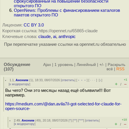
сфокусированный на повышении безопасности
открытого ПО
OpenNews: Проблемы с финансированием каталогов
пакетов открытого ПО
Лицензия:
CC BY 3.0
Короткая ссылка: https://opennet.ru/65865-claude
Ключевые слова:
claude
,
ai
,
anthropic
При перепечатке указание ссылки на opennet.ru обязательно
Обсуждение
Ajax
|
1 уровень
|
Линейный
|
+/-
|
Раскрыть
(107)
всё
|
RSS
+1
1.1
,
Аноним
(
1
), 18:33, 08/07/2026 [
ответить
] [
﹢﹢﹢
] [
· · ·
]
[
↓
]
+
–
[
к модератору
]
/
Вы чего? Они это месяцы назад ещё объявили!!! Вот
например.
https://medium.com/@dan.avila7/i-got-selected-for-claude-for-
open-source-
+10
2.49
,
Аноним
(
49
), 20:18, 08/07/2026 [
^
] [
^^
] [
^^^
] [
ответить
]
+
–
[
к модератору
]
/