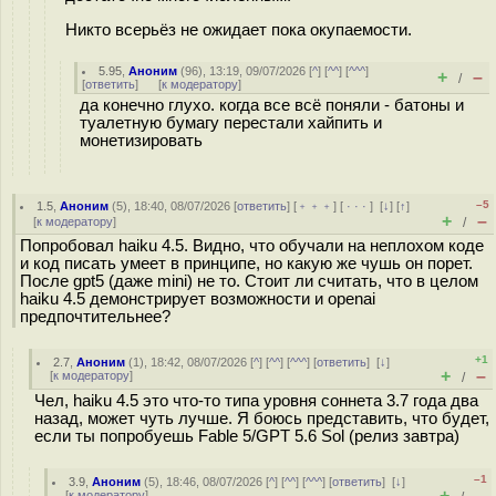
Никто всерьёз не ожидает пока окупаемости.
5.95
,
Аноним
(
96
), 13:19, 09/07/2026 [
^
] [
^^
] [
^^^
]
+
–
/
[
ответить
]
[
к модератору
]
да конечно глухо. когда все всё поняли - батоны и
туалетную бумагу перестали хайпить и
монетизировать
–5
1.5
,
Аноним
(
5
), 18:40, 08/07/2026 [
ответить
] [
﹢﹢﹢
] [
· · ·
]
[
↓
] [
↑
]
+
–
[
к модератору
]
/
Попробовал haiku 4.5. Видно, что обучали на неплохом коде
и код писать умеет в принципе, но какую же чушь он порет.
После gpt5 (даже mini) не то. Стоит ли считать, что в целом
haiku 4.5 демонстрирует возможности и openai
предпочтительнее?
+1
2.7
,
Аноним
(
1
), 18:42, 08/07/2026 [
^
] [
^^
] [
^^^
] [
ответить
]
[
↓
]
+
–
[
к модератору
]
/
Чел, haiku 4.5 это что-то типа уровня соннета 3.7 года два
назад, может чуть лучше. Я боюсь представить, что будет,
если ты попробуешь Fable 5/GPT 5.6 Sol (релиз завтра)
–1
3.9
,
Аноним
(
5
), 18:46, 08/07/2026 [
^
] [
^^
] [
^^^
] [
ответить
]
[
↓
]
+
–
[
к модератору
]