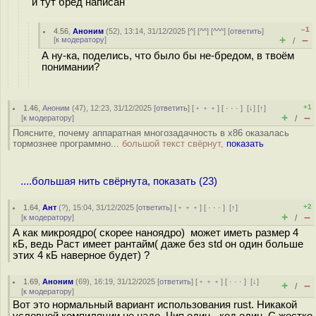
и тут бред написан
–1
4.56
,
Аноним
(
52
), 13:14, 31/12/2025 [
^
] [
^^
] [
^^^
] [
ответить
]
+
–
[
к модератору
]
/
А ну-ка, поделись, что было бы не-бредом, в твоём
понимании?
+1
1.46
,
Аноним
(
47
), 12:23, 31/12/2025 [
ответить
] [
﹢﹢﹢
] [
· · ·
]
[
↓
] [
↑
]
+
–
[
к модератору
]
/
Поясните, почему аппаратная многозадачность в x86 оказалась
тормознее программно...
большой текст свёрнут,
показать
....большая нить свёрнута, показать (23)
+2
1.64
,
Ант
(
?
), 15:04, 31/12/2025 [
ответить
] [
﹢﹢﹢
] [
· · ·
]
[
↑
]
+
–
[
к модератору
]
/
А как микроядро( скорее наноядро) может иметь размер 4
кБ, ведь Раст имеет рантайм( даже без std он один больше
этих 4 кБ наверное будет) ?
1.69
,
Аноним
(
69
), 16:19, 31/12/2025 [
ответить
] [
﹢﹢﹢
] [
· · ·
]
[
↓
]
+
–
/
[
к модератору
]
Вот это нормальный вариант использования rust. Никакой