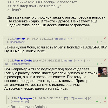
>> Наличие MMU в Baochip-1x позволяет
>> *и 5 ядер почти по гигагерцу*
> Чево?
Да там какой-то сплошной заказ с алиэкспресса в новости.
На картинке - одно. В тексте - другое. Не хватает еще
надписи типа "зеленый доска мягкий разработчик".
–1
1.14
,
Аноним
(
14
), 04:04, 31/12/2025 [
ответить
] [
﹢﹢﹢
] [
· · ·
]
[
↑
]
+
–
[
к модератору
]
/
Зачем нужен Xous, если есть Muen и Ironclad на Аda/SPARK?
Ну и L4 ещё, конечно же.
–1
1.15
,
Roman Dyaba
(
ok
), 04:28, 31/12/2025 [
ответить
] [
﹢﹢﹢
] [
· · ·
]
+
–
[
↓
] [
к модератору
]
/
Вот например Arduino подходит под проект, делает
нужную работу, показывает дисплей нужного X*Y точек
и размера, а в нём часов нет совсем. Поэтому на
основе календаря ничего сделать нельзя. Пример -
автономная метеостанция с использованием
Астрономических данных из таблицы.
+1
2.20
,
12yoexpert
(
ok
), 04:48, 31/12/2025 [
^
] [
^^
] [
^^^
] [
ответить
]
[
↓
]
+
–
[
к модератору
]
/
> Вот например Arduino