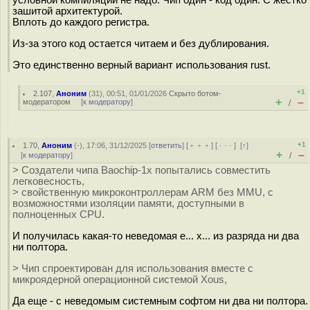
условной компиляции не надо. Чип один - код один. С жестко
зашитой архитектурой.
Вплоть до каждого регистра.
Из-за этого код остается читаем и без дублирования.
Это единственно верный вариант использования rust.
+1
2.107
,
Аноним
(
31
), 00:51, 01/01/2026
Скрыто ботом-
+
–
модератором
[
к модератору
]
/
+1
1.70
,
Аноним
(
-
), 17:06, 31/12/2025 [
ответить
] [
﹢﹢﹢
] [
· · ·
]
[
↑
]
+
–
[
к модератору
]
/
> Создатели чипа Baochip-1x попытались совместить
легковесность,
> свойственную микроконтроллерам ARM без MMU, с
возможностями изоляции памяти, доступными в
полноценных CPU.
И получилась какая-то неведомая е... х... из разряда ни два
ни полтора.
> Чип спроектирован для использования вместе с
микроядерной операционной системой Xous,
Да еще - с неведомым системным софтом ни два ни полтора.