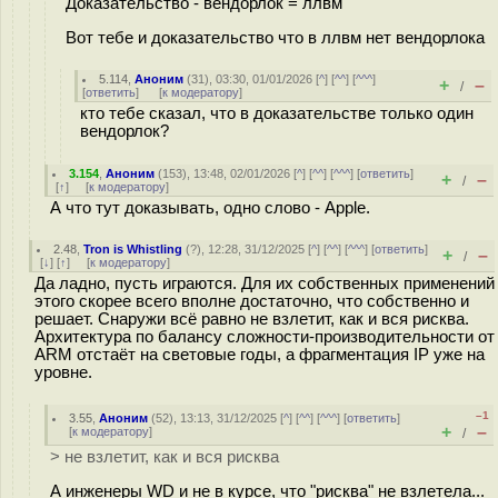
Доказательство - вендорлок = ллвм
Вот тебе и доказательство что в ллвм нет вендорлока
5.114
,
Аноним
(
31
), 03:30, 01/01/2026 [
^
] [
^^
] [
^^^
]
+
–
/
[
ответить
]
[
к модератору
]
кто тебе сказал, что в доказательстве только один
вендорлок?
3.154
,
Аноним
(
153
), 13:48, 02/01/2026 [
^
] [
^^
] [
^^^
] [
ответить
]
+
–
/
[
↑
] [
к модератору
]
А что тут доказывать, одно слово - Apple.
2.48
,
Tron is Whistling
(
?
), 12:28, 31/12/2025 [
^
] [
^^
] [
^^^
] [
ответить
]
+
–
/
[
↓
] [
↑
] [
к модератору
]
Да ладно, пусть играются. Для их собственных применений
этого скорее всего вполне достаточно, что собственно и
решает. Снаружи всё равно не взлетит, как и вся рисква.
Архитектура по балансу сложности-производительности от
ARM отстаёт на световые годы, а фрагментация IP уже на
уровне.
–1
3.55
,
Аноним
(
52
), 13:13, 31/12/2025 [
^
] [
^^
] [
^^^
] [
ответить
]
+
–
[
к модератору
]
/
> не взлетит, как и вся рисква
А инженеры WD и не в курсе, что "рисква" не взлетела...