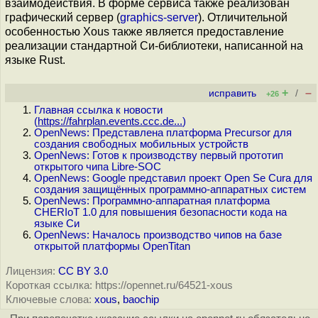
взаимодействия. В форме сервиса также реализован
графический сервер (
graphics-server
). Отличительной
особенностью Xous также является предоставление
реализации стандартной Си-библиотеки, написанной на
языке Rust.
+
–
исправить
/
+26
Главная ссылка к новости
(
https://fahrplan.events.ccc.de...
)
OpenNews: Представлена платформа Precursor для
создания свободных мобильных устройств
OpenNews: Готов к производству первый прототип
открытого чипа Libre-SOC
OpenNews: Google представил проект Open Se Cura для
создания защищённых программно-аппаратных систем
OpenNews: Программно-аппаратная платформа
CHERIoT 1.0 для повышения безопасности кода на
языке Си
OpenNews: Началось производство чипов на базе
открытой платформы OpenTitan
Лицензия:
CC BY 3.0
Короткая ссылка: https://opennet.ru/64521-xous
Ключевые слова:
xous
,
baochip