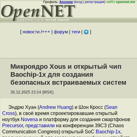
Профиль:
Аноним
(
вход
|
регистрация
)
неRU
opennet.me
[
новости
/
+++
|
форум
|
теги
|
]
Микроядро Xous и открытый чип
Baochip-1x для создания
безопасных встраиваемых систем
30.12.2025 23:14 (MSK)
Эндрю Хуан (
Andrew Huang
) и Шон Кросс (
Sean
Cross
), в своё время спроектировавшие открытый
ноутбук
Novena
и платформу для создания смартфонов
Precursor
,
представили
на конференции 39C3 (Chaos
Communication Congress) открытый SoC
Baochip-1x
,