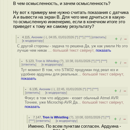
В чем осмысленность, и зачем осмысленность?
Ну вот к примеру мне нужно считать показания с датчика
A и вывести на экран B. Для чего мне дрчиться в какую-
то осмысленную инженерию, если в конечном итоге это
приведет к тому же самому результату?
4.115
,
Аноним
(
-
), 04:05, 01/01/2026 [
^
] [
^^
] [
^^^
] [
ответить
]
+
–
/
[
к модератору
]
С другой стороны - задача то решена Да, уж как умели Но это
лучше чем никак ...
большой текст свёрнут,
показать
5.123
,
Tron is Whistling
(
?
), 10:38, 01/01/2026 [
^
] [
^^
] [
^^^
]
+
–
/
[
ответить
]
[
к модератору
]
Тут момент В том, что STM32 продуман под реал юз и
удобнее ардуины для реальных...
большой текст свёрнут,
показать
6.135
,
Аноним
(
-
), 22:45, 01/01/2026 [
^
] [
^^
] [
^^^
]
+
–
/
[
ответить
]
[
к модератору
]
Фокус в том что абдурин - юзает обычный Atmel AVR
Точнее, уже Microchip AVR Да...
большой текст свёрнут,
показать
7.147
,
Tron is Whistling
(
?
), 10:08, 02/01/2026 [
^
] [
^^
]
+
–
/
[
^^^
] [
ответить
]
[
к модератору
]
Именно. По всем пунктам согласен. Ардуина -