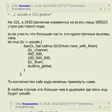
–1
2.44
,
Аноним
(
-
), 11:52, 31/12/2025 [
^
] [
^^
] [
^^^
] [
ответить
]
+
–
[
к модератору
]
/
> ...с unsafe в 101 файле*
Не 101, а 2433 (включая комменты) на всего лишь 585523
строк растового кода.
если учесть что большая часть это однострочные вызовы,
типа
let mut i2c = unsafe {
bao1x_hal::udma::I2cDriver::new_with_ifram(
i2c_channel,
400_000,
100_000_000,
i2c_ifram,
&udma_global,
)
};
То колличество safe кода можешь прикинуть сама.
В любом случае это больше чем в дыpяшke где весь код
будет unsafe.
–1
3.66
,
Кошкажена
(
?
), 15:26, 31/12/2025 [
^
] [
^^
] [
^^^
] [
ответить
]
+
–
[
к модератору
]
/