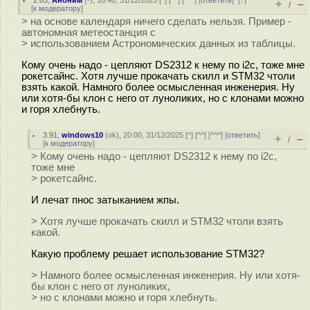
2.85
,
Аноним
(
-
), 18:40, 31/12/2025 [
^
] [
^^
] [
^^^
] [
ответить
]
[
↑
]
+
–
/
[
к модератору
]
> на основе календаря ничего сделать нельзя. Пример -
автономная метеостанция с
> использованием Астрономических данных из таблицы.
Кому очень надо - цепляют DS2312 к нему по i2c, тоже мне
рокетсайнс. Хотя лучше прокачать скилл и STM32 чтоли
взять какой. Намного более осмысленная инженерия. Ну
или хотя-бы клон с него от луноликих, но с клонами можно
и горя хлебнуть.
3.91
,
windows10
(
ok
), 20:00, 31/12/2025 [
^
] [
^^
] [
^^^
] [
ответить
]
+
–
/
[
к модератору
]
> Кому очень надо - цепляют DS2312 к нему по i2c,
тоже мне
> рокетсайнс.
И лечат пнос затыканием жпы.
> Хотя лучше прокачать скилл и STM32 чтоли взять
какой.
Какую проблему решает использование STM32?
> Намного более осмысленная инженерия. Ну или хотя-
бы клон с него от луноликих,
> но с клонами можно и горя хлебнуть.