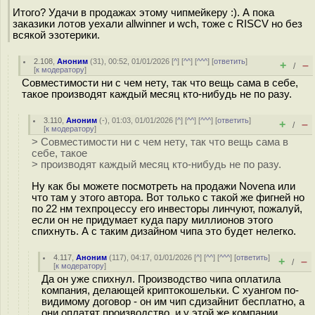
Итого? Удачи в продажах этому чипмейкеру :). А пока
заказики лотов уехали allwinner и wch, тоже с RISCV но без
всякой эзотерики.
2.108
,
Аноним
(
31
), 00:52, 01/01/2026 [
^
] [
^^
] [
^^^
] [
ответить
]
+
–
/
[
к модератору
]
Совместимости ни с чем нету, так что вещь сама в себе,
такое производят каждый месяц кто-нибудь не по разу.
3.110
,
Аноним
(
-
), 01:03, 01/01/2026 [
^
] [
^^
] [
^^^
] [
ответить
]
+
–
/
[
к модератору
]
> Совместимости ни с чем нету, так что вещь сама в
себе, такое
> производят каждый месяц кто-нибудь не по разу.
Ну как бы можете посмотреть на продажи Novena или
что там у этого автора. Вот только с такой же фигней но
по 22 нм техпроцессу его инвесторы линчуют, пожалуй,
если он не придумает куда пару миллионов этого
спихнуть. А с таким дизайном чипа это будет нелегко.
4.117
,
Аноним
(
117
), 04:17, 01/01/2026 [
^
] [
^^
] [
^^^
] [
ответить
]
+
–
/
[
к модератору
]
Да он уже спихнул. Производство чипа оплатила
компания, делающей криптокошельки. С хуангом по-
видимому договор - он им чип сдизайнит бесплатно, а
они оплатят производство, и у этой же компании