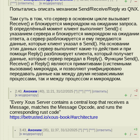
+
–
/
[
^^^
] [
ответить
]
[
к модератору
]
Попытались описать механизм Send/Receive/Reply из QNX.
Там суть в том, что сервер в основном цикле вызывает
Receive() и блокируется микроядром на ожидании запроса.
В определённый момент клиент выполняет Send() с
указанием сервера и блокируется микроядром на ожидании
ответа, а сервер разблокируется и ему передаются
данные, которые клиент указал в Send(). На основании
этих данных сервер выполняет какие-то действия и при
помощи Reply() разблокирует клиента, который получает
данные, которые сервер передал в Reply(). Функции Send(),
Receive() и Reply() являются примитивами (системными
вызовами) микроядра, и позволяют унифицировано
передавать данные как между двумя независимыми
процессами, так и между процессом и микроядром.
–2
2.40
,
Аноним
(
40
), 11:21, 31/12/2025 [
^
] [
^^
] [
^^^
] [
ответить
]
+
–
[
к модератору
]
/
"Every Xous Server contains a central loop that receives a
Message, matches the Message Opcode, and runs the
corresponding rust code"
https://betrusted.io/xous-book/#architecture
+3
3.43
,
Аноним
(
35
), 11:37, 31/12/2025 [
^
] [
^^
] [
^^^
] [
ответить
]
+
–
[
к модератору
]
/