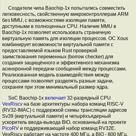
Создатели чипа Baochip-1x попытались совместить
легковесность, свойственную микроконтроллерам ARM
без MMU, с возможностями изоляции памяти,
доступными в полноценных CPU. Наличие MMU в
Baochip-1x позволяет использовать страничную
виртуальную память для изоляции процессов. ОС Xous
комбинирует возможности виртуальной памяти с
предоставляемой языком Rust проверкой
заимствования переменных (borrow checker) для
создания защищённого и эффективного механизма
асинхронной передачи сообщений между процессами.
Реализованная модель взаимодействия между
процессами позволяет разделять разные задачи,
сохраняя при этом минимальный размер ядра.
SoC Baochip-1x
включает
32-разрядный CPU
VexRiscv
на базе архитектуры набора команд RISC-V
(RV32-IMAC) c поддержкой схемы трансляции адресов
Sv39 (виртуальной памяти) и четырёхъядерный
ускоритель ввода-вывода BIO, основанный на проекте
PicoRV
и поддерживающий набор команд RV32E.
VexRiscv работает на частоте 400 МГц, а BIO - 800 МГц.