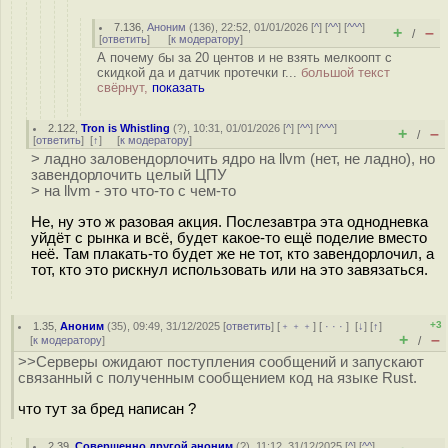
7.136
,
Аноним
(
136
), 22:52, 01/01/2026 [
^
] [
^^
] [
^^^
]
+
–
/
[
ответить
]
[
к модератору
]
А почему бы за 20 центов и не взять мелкоопт с
скидкой да и датчик протечки г...
большой текст
свёрнут,
показать
2.122
,
Tron is Whistling
(
?
), 10:31, 01/01/2026 [
^
] [
^^
] [
^^^
]
+
–
/
[
ответить
]
[
↑
] [
к модератору
]
> ладно заловендорлочить ядро на llvm (нет, не ладно), но
завендорлочить целый ЦПУ
> на llvm - это что-то с чем-то
Не, ну это ж разовая акция. Послезавтра эта однодневка
уйдёт с рынка и всё, будет какое-то ещё поделие вместо
неё. Там плакать-то будет же не тот, кто завендорлочил, а
тот, кто это рискнул использовать или на это завязаться.
+3
1.35
,
Аноним
(
35
), 09:49, 31/12/2025 [
ответить
] [
﹢﹢﹢
] [
· · ·
]
[
↓
] [
↑
]
+
–
[
к модератору
]
/
>>Серверы ожидают поступления сообщений и запускают
связанный c полученным сообщением код на языке Rust.
что тут за бред написан ?
2.39
,
Совершенно другой аноним
(
?
), 11:12, 31/12/2025 [
^
] [
^^
]