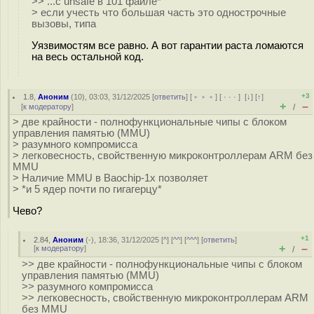
>> ...с unsafe в 101 файле*
> если учесть что большая часть это однострочные
вызовы, типа
Уязвимостям все равно. А вот гарантии раста ломаются
на весь остальной код.
+3
1.8
,
Аноним
(
10
), 03:03, 31/12/2025 [
ответить
] [
﹢﹢﹢
] [
· · ·
]
[
↓
] [
↑
]
+
–
[
к модератору
]
/
> две крайности - полнофункциональные чипы с блоком
управления памятью (MMU)
> разумного компромисса
> легковесность, свойственную микроконтроллерам ARM без
MMU
> Наличие MMU в Baochip-1x позволяет
> *и 5 ядер почти по гигагерцу*
Чево?
+1
2.84
,
Аноним
(
-
), 18:36, 31/12/2025 [
^
] [
^^
] [
^^^
] [
ответить
]
+
–
[
к модератору
]
/
>> две крайности - полнофункциональные чипы с блоком
управления памятью (MMU)
>> разумного компромисса
>> легковесность, свойственную микроконтроллерам ARM
без MMU