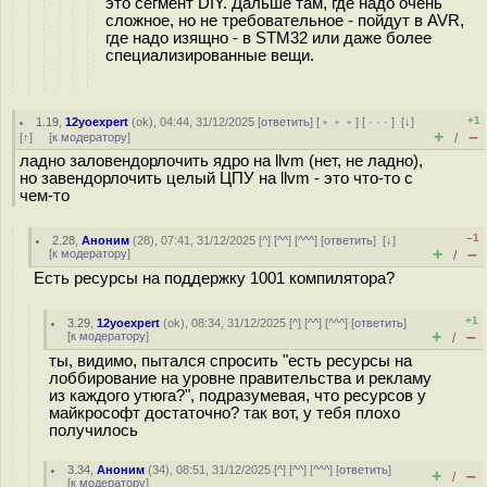
это сегмент DIY. Дальше там, где надо очень
сложное, но не требовательное - пойдут в AVR,
где надо изящно - в STM32 или даже более
специализированные вещи.
+1
1.19
,
12yoexpert
(
ok
), 04:44, 31/12/2025 [
ответить
] [
﹢﹢﹢
] [
· · ·
]
[
↓
]
+
–
[
↑
] [
к модератору
]
/
ладно заловендорлочить ядро на llvm (нет, не ладно),
но завендорлочить целый ЦПУ на llvm - это что-то с
чем-то
–1
2.28
,
Аноним
(
28
), 07:41, 31/12/2025 [
^
] [
^^
] [
^^^
] [
ответить
]
[
↓
]
+
–
[
к модератору
]
/
Есть ресурсы на поддержку 1001 компилятора?
+1
3.29
,
12yoexpert
(
ok
), 08:34, 31/12/2025 [
^
] [
^^
] [
^^^
] [
ответить
]
+
–
[
к модератору
]
/
ты, видимо, пытался спросить "есть ресурсы на
лоббирование на уровне правительства и рекламу
из каждого утюга?", подразумевая, что ресурсов у
майкрософт достаточно? так вот, у тебя плохо
получилось
3.34
,
Аноним
(
34
), 08:51, 31/12/2025 [
^
] [
^^
] [
^^^
] [
ответить
]
+
–
/
[
к модератору
]