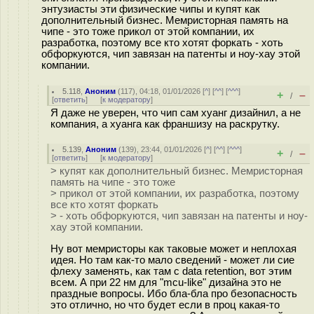
энтузиасты эти физические чипы и купят как
дополнительный бизнес. Мемристорная память на
чипе - это тоже прикол от этой компании, их
разработка, поэтому все кто хотят форкать - хоть
обфоркуются, чип завязан на патенты и ноу-хау этой
компании.
5.118
,
Аноним
(
117
), 04:18, 01/01/2026 [
^
] [
^^
] [
^^^
]
+
–
/
[
ответить
]
[
к модератору
]
Я даже не уверен, что чип сам хуанг дизайнил, а не
компания, а хуанга как франшизу на раскрутку.
5.139
,
Аноним
(
139
), 23:44, 01/01/2026 [
^
] [
^^
] [
^^^
]
+
–
/
[
ответить
]
[
к модератору
]
> купят как дополнительный бизнес. Мемристорная
память на чипе - это тоже
> прикол от этой компании, их разработка, поэтому
все кто хотят форкать
> - хоть обфоркуются, чип завязан на патенты и ноу-
хау этой компании.
Ну вот мемристоры как таковые может и неплохая
идея. Но там как-то мало сведений - может ли сие
флеху заменять, как там с data retention, вот этим
всем. А при 22 нм для "mcu-like" дизайна это не
праздные вопросы. Ибо бла-бла про безопасность
это отлично, но что будет если в проц какая-то