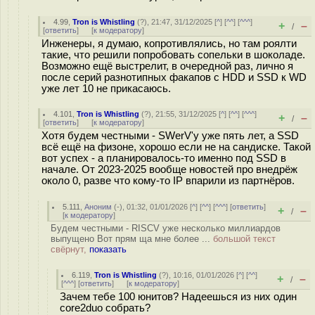
4.99
,
Tron is Whistling
(
?
), 21:47, 31/12/2025 [
^
] [
^^
] [
^^^
]
+
–
/
[
ответить
]
[
к модератору
]
Инженеры, я думаю, копротивлялись, но там роялти
такие, что решили попробовать сопельки в шоколаде.
Возможно ещё выстрелит, в очередной раз, лично я
после серий разнотипных факапов с HDD и SSD к WD
уже лет 10 не прикасаюсь.
4.101
,
Tron is Whistling
(
?
), 21:55, 31/12/2025 [
^
] [
^^
] [
^^^
]
+
–
/
[
ответить
]
[
к модератору
]
Хотя будем честными - SWerV'у уже пять лет, а SSD
всё ещё на физоне, хорошо если не на сандиске. Такой
вот успех - а планировалось-то именно под SSD в
начале. От 2023-2025 вообще новостей про внедрёж
около 0, разве что кому-то IP впарили из партнёров.
5.111
,
Аноним
(
-
), 01:32, 01/01/2026 [
^
] [
^^
] [
^^^
] [
ответить
]
+
–
/
[
к модератору
]
Будем честными - RISCV уже несколько миллиардов
выпущено Вот прям ща мне более ...
большой текст
свёрнут,
показать
6.119
,
Tron is Whistling
(
?
), 10:16, 01/01/2026 [
^
] [
^^
]
+
–
/
[
^^^
] [
ответить
]
[
к модератору
]
Зачем тебе 100 юнитов? Надеешься из них один
core2duo собрать?