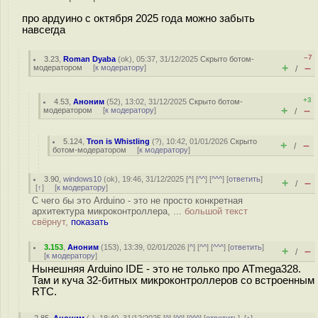
про ардуино с октября 2025 года можно забыть
навсегда
–7
3.23
,
Roman Dyaba
(
ok
), 05:37, 31/12/2025
Скрыто ботом-
+
–
модератором
[
к модератору
]
/
+3
4.53
,
Аноним
(
52
), 13:02, 31/12/2025
Скрыто ботом-
+
–
модератором
[
к модератору
]
/
5.124
,
Tron is Whistling
(
?
), 10:42, 01/01/2026
Скрыто
+
–
/
ботом-модератором
[
к модератору
]
3.90
,
windows10
(
ok
), 19:46, 31/12/2025 [
^
] [
^^
] [
^^^
] [
ответить
]
+
–
/
[
↑
] [
к модератору
]
С чего бы это Arduino - это не просто конкретная
архитектура микроконтроллера, ...
большой текст
свёрнут,
показать
3.153
,
Аноним
(
153
), 13:39, 02/01/2026 [
^
] [
^^
] [
^^^
] [
ответить
]
+
–
/
[
к модератору
]
Нынешняя Arduino IDE - это не только про ATmega328.
Там и куча 32-битных микроконтроллеров со встроенным
RTC.