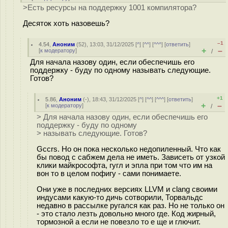
>Есть ресурсы на поддержку 1001 компилятора?
Десяток хоть назовешь?
–1
4.54
,
Аноним
(
52
), 13:03, 31/12/2025 [
^
] [
^^
] [
^^^
] [
ответить
]
+
–
[
к модератору
]
/
Для начала назову один, если обеспечишь его
поддержку - буду по одному называть следующие.
Готов?
+1
5.86
,
Аноним
(
-
), 18:43, 31/12/2025 [
^
] [
^^
] [
^^^
] [
ответить
]
+
–
[
к модератору
]
/
> Для начала назову один, если обеспечишь его
поддержку - буду по одному
> называть следующие. Готов?
Gccrs. Но он пока несколько недопиленный. Что как
бы повод с сабжем дела не иметь. Зависеть от узкой
клики майкрософта, гугл и эпла при том что им на
вон то в целом пофигу - сами понимаете.
Они уже в последних версиях LLVM и clang своими
индусами какую-то дичь сотворили, Торвальдс
недавно в рассылке ругался как раз. Но не только он
- это стало лезть довольно много где. Код жирный,
тормозной а если не повезло то е ще и глючит.