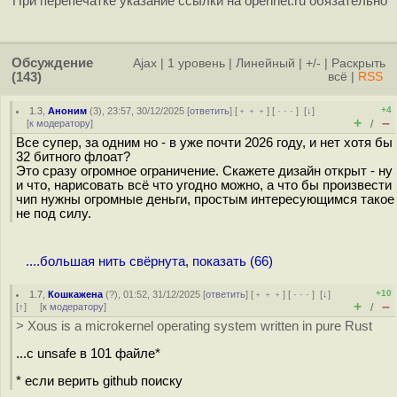
При перепечатке указание ссылки на opennet.ru обязательно
Обсуждение
Ajax
|
1 уровень
|
Линейный
|
+/-
|
Раскрыть
(143)
всё
|
RSS
+4
1.3
,
Аноним
(
3
), 23:57, 30/12/2025 [
ответить
] [
﹢﹢﹢
] [
· · ·
]
[
↓
]
+
–
[
к модератору
]
/
Все супер, за одним но - в уже почти 2026 году, и нет хотя бы
32 битного флоат?
Это сразу огромное ограничение. Скажете дизайн открыт - ну
и что, нарисовать всё что угодно можно, а что бы произвести
чип нужны огромные деньги, простым интересующимся такое
не под силу.
....большая нить свёрнута, показать (66)
+10
1.7
,
Кошкажена
(
?
), 01:52, 31/12/2025 [
ответить
] [
﹢﹢﹢
] [
· · ·
]
[
↓
]
+
–
[
↑
] [
к модератору
]
/
> Xous is a microkernel operating system written in pure Rust
...с unsafe в 101 файле*
* если верить github поиску