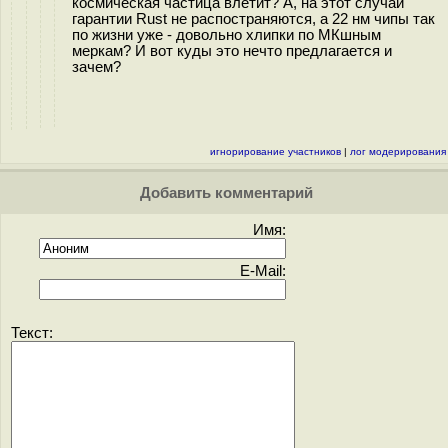
космическая частица влетит? А, на этот случай
гарантии Rust не распостраняются, а 22 нм чипы так
по жизни уже - довольно хлипки по МКшным
меркам? И вот куды это нечто предлагается и
зачем?
игнорирование участников
|
лог модерирования
Добавить комментарий
Имя:
E-Mail:
Текст: