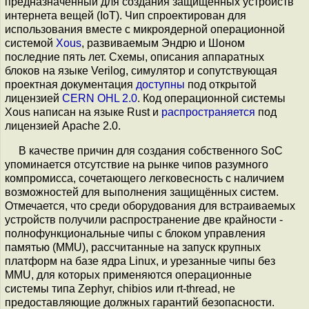
предназначенный для создания защищённых устройств
интернета вещей (IoT). Чип спроектирован для
использования вместе с микроядерной операционной
системой
Xous
, развиваемым Эндрю и Шоном
последние пять лет. Схемы, описания аппаратных
блоков на языке Verilog, симулятор и сопутствующая
проектная документация
доступны
под открытой
лицензией
CERN OHL 2.0
. Код операционной системы
Xous написан на языке Rust и
распространяется
под
лицензией Apache 2.0.
В качестве причин для создания собственного SoC
упоминается отсутствие на рынке чипов разумного
компромисса, сочетающего легковесность с наличием
возможностей для выполнения защищённых систем.
Отмечается, что среди оборудования для встраиваемых
устройств получили распространение две крайности -
полнофункциональные чипы с блоком управления
памятью (MMU), рассчитанные на запуск крупных
платформ на базе ядра Linux, и урезанные чипы без
MMU, для которых применяются операционные
системы типа Zephyr, chibios или rt-thread, не
предоставляющие должных гарантий безопасности.