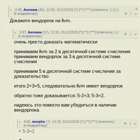
–1
2.45
,
Аноним
(
45
), 12:09, 31/12/2025 [
^
] [
^^
] [
^^^
] [
ответить
]
[
↓
] [
↑
]
+
–
[
к модератору
]
/
Докажите вендорлок на llvm.
3.57
,
Аноним
(
57
), 13:35, 31/12/2025 [
^
] [
^^
] [
^^^
] [
ответить
]
[
↓
]
+
–
/
[
к модератору
]
очень просто доказать математически
принимаем llvm за 2 в десятичной системе счисления
принимаем вендорлок за 3 в десятичной системе
счисления
принимаем 5 в десятичной системе счисления за
доказательство
итого 2+3=5, следовательно llvm имеет вендорлок
обратно тоже доказывается: 5-2=3; 5-3=2.
надеюсь это помогло вам убедиться в наличии
вендорлока
4.62
,
morphe
(
?
), 14:20, 31/12/2025 [
^
] [
^^
] [
^^^
] [
ответить
]
+
–
/
[
к модератору
]
> 5-3=2