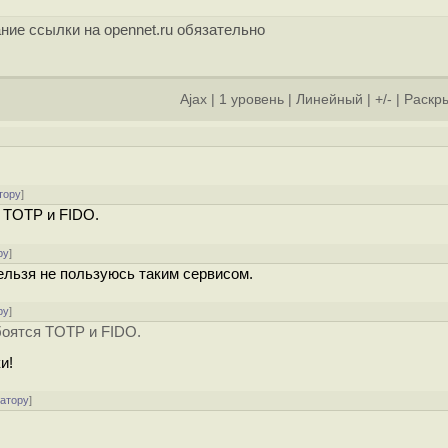
ние ссылки на opennet.ru обязательно
Ajax
|
1 уровень
|
Линейный
|
+/-
|
Раскры
тору
]
я TOTP и FIDO.
ру
]
ельзя не пользуюсь таким сервисом.
ру
]
 боятся TOTP и FIDO.
и!
ратору
]