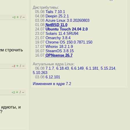
Дистрибутивы:
05.08
Tails 7.10.1
04.08
Deepin 25.2.1
+
–
/
+2
03.08
Azure Linux 3.0.20260803
01.08
NetBSD 11.0
24.07
Ubuntu Touch 24.04 2.0
23.07
Solaris 11.4 SRU94
21.07
Omarchy 3.8.4
19.07
Chrome OS 150.0.7871.150
17.07
Whonix 18.2.1.9
ем строчить
16.07
SteamOS 3.8.15
16.07
OPNsense 26.7
Актуальные ядра Linux:
+
–
/
–2
06.08
7.1.7
,
6.18.43
,
6.6.149
,
6.1.181
,
5.15.214
,
5.10.263
03.08
6.12.101
Изменения в ядре 7.2
+
–
/
+2
 идиоты, и
я?