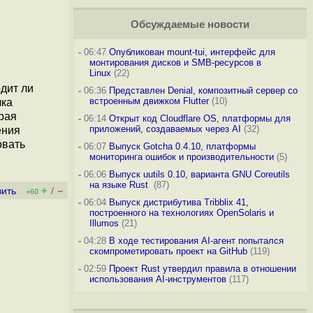
Обсуждаемые новости
-
06:47
Опубликован mount-tui, интерфейс для
монтирования дисков и SMB-ресурсов в
Linux
(22)
одит ли
-
06:36
Представлен Denial, композитный сервер со
встроенным движком Flutter
(10)
чка
орая
-
06:14
Открыт код Cloudflare OS, платформы для
приложений, создаваемых через AI
(32)
ения
овать
-
06:07
Выпуск Gotcha 0.4.10, платформы
мониторинга ошибок и производительности
(5)
-
06:06
Выпуск uutils 0.10, варианта GNU Coreutils
на языке Rust
(87)
+
–
вить
/
+60
-
06:04
Выпуск дистрибутива Tribblix 41,
построенного на технологиях OpenSolaris и
Illumos
(21)
-
04:28
В ходе тестирования AI-агент попытался
скомпрометировать проект на GitHub
(119)
-
02:59
Проект Rust утвердил правила в отношении
использования AI-инструментов
(117)