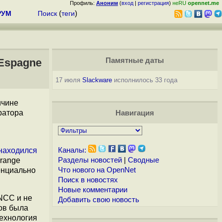
Профиль:
Аноним
(
вход
|
регистрация
)
неRU
opennet.me
РУМ
Поиск
(
теги
)
Espagne
Памятные даты
17 июля
Slackware
исполнилось 33 года
ичине
ратора
Навигация
находился
Каналы:
range
Разделы новостей
|
Сводные
тенциально
Что нового на OpenNet
Поиск в новостях
Новые комментарии
NCC и не
Добавить свою новость
сов была
технология