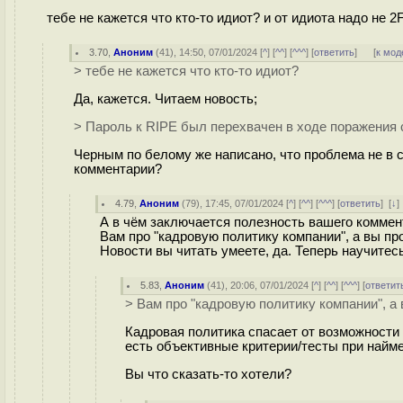
тебе не кажется что кто-то идиот? и от идиота надо не 
3.70
,
Аноним
(
41
), 14:50, 07/01/2024 [
^
] [
^^
] [
^^^
] [
ответить
]
[
к мод
> тебе не кажется что кто-то идиот?
Да, кажется. Читаем новость;
> Пароль к RIPE был перехвачен в ходе поражения
Черным по белому же написано, что проблема не в с
комментарии?
4.79
,
Аноним
(
79
), 17:45, 07/01/2024 [
^
] [
^^
] [
^^^
] [
ответить
]
[
↓
А в чём заключается полезность вашего коммен
Вам про "кадровую политику компании", а вы п
Новости вы читать умеете, да. Теперь научитес
5.83
,
Аноним
(
41
), 20:06, 07/01/2024 [
^
] [
^^
] [
^^^
] [
ответит
> Вам про "кадровую политику компании", 
Кадровая политика спасает от возможности
есть объективные критерии/тесты при найме
Вы что сказать-то хотели?