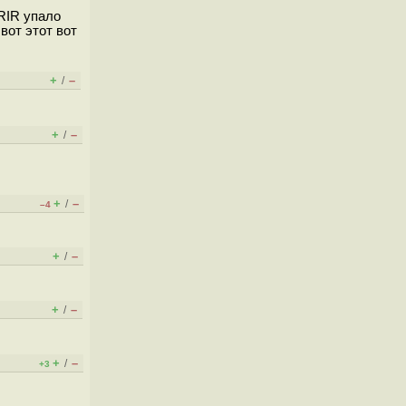
RIR упало
вот этот вот
+
–
/
+
–
/
+
–
/
–4
+
–
/
+
–
/
+
–
/
+3