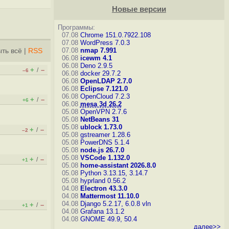
Новые версии
Программы:
07.08
Chrome 151.0.7922.108
07.08
WordPress 7.0.3
07.08
nmap 7.991
ть всё
|
RSS
06.08
icewm 4.1
06.08
Deno 2.9.5
+
–
/
–6
06.08
docker 29.7.2
06.08
OpenLDAP 2.7.0
06.08
Eclipse 7.121.0
06.08
OpenCloud 7.2.3
+
–
/
+6
06.08
mesa 3d 26.2
05.08
OpenVPN 2.7.6
05.08
NetBeans 31
05.08
ublock 1.73.0
+
–
/
–2
05.08
gstreamer 1.28.6
05.08
PowerDNS 5.1.4
05.08
node.js 26.7.0
05.08
VSCode 1.132.0
+
–
/
+1
05.08
home-assistant 2026.8.0
05.08
Python 3.13.15, 3.14.7
05.08
hyprland 0.56.2
04.08
Electron 43.3.0
04.08
Mattermost 11.10.0
04.08
Django 5.2.17, 6.0.8
vln
+
–
/
+1
04.08
Grafana 13.1.2
04.08
GNOME 49.9, 50.4
далее>>