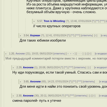
Крупных операторов, применяющих фильтрацию а
Из-за роста объёма маршрутной информации, у
ниже плинтуса. Даже у крупняка наблюдаются оч
безумный объём вручную - очень сложно.
5.57
,
Tron is Whistling
(
?
), 13:46, 07/01/2024 [
^
] [
^^
] [
^^^
] [
// число крупных операторов
3.54
,
борман
(
?
), 12:41, 07/01/2024 [
^
] [
^^
] [
^^^
] [
ответить
]
[
↑
] [
к м
Для таких юбикеи изобрели
1.20
,
Аноним
(
21
), 19:03, 06/01/2024 [
ответить
] [
﹢﹢﹢
] [
· · ·
]
[
↓
] [
↑
] [
к модера
Моё предыдущий комментарий потерли вместе с верхним, но повторю
2.29
,
Аноним
(
1
), 20:08, 06/01/2024 [
^
] [
^^
] [
^^^
] [
ответить
]
[
↓
] [
к модера
Ну иди поруководи, если такой умный. Спасись сам и во
3.65
,
Аноним
(
65
), 14:23, 07/01/2024 [
^
] [
^^
] [
^^^
] [
ответить
]
[
к мод
Для меня идти в найм это понизить свой уровень до
2.30
,
Аноним
(
30
), 20:11, 06/01/2024 [
^
] [
^^
] [
^^^
] [
ответить
]
[
↓
] [
↑
] [
к мод
смена паролей- путь к утечке