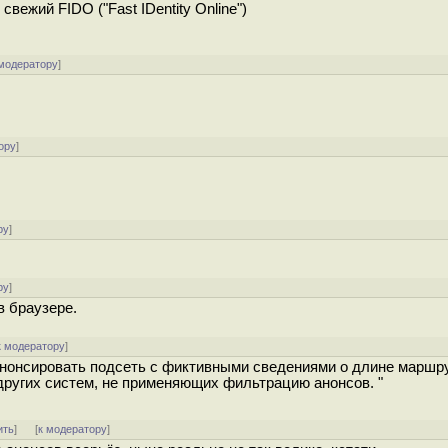
вежий FIDO ("Fast IDentity Online")
 модератору
]
ору
]
ру
]
ру
]
в браузере.
к модератору
]
 анонсировать подсеть с фиктивными сведениями о длине маршр
 других систем, не применяющих фильтрацию анонсов. "
ить
]
[
к модератору
]