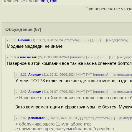
Ключевые слова:
bgp
,
rpki
При перепечатке указа
Обсуждение
(67)
1.1
,
Аноним
(
1
), 13:59, 06/01/2024 [
ответить
] [
﹢﹢﹢
] [
· · ·
]
[
к модератору
]
Модные медведи, не иначе.
1.6
,
а што не так
(
?
), 15:03, 06/01/2024 [
ответить
] [
﹢﹢﹢
] [
· · ·
]
[
↓
] [
к модера
Наверное в этой компании все так же как на опеннете боятс
2.21
,
Аноним
(
21
), 19:31, 06/01/2024 [
^
] [
^^
] [
^^^
] [
ответить
]
[
к модерато
У меня TOTP3 включен всезде где только можно, а где н
2.41
,
Аноним
(
41
), 01:07, 07/01/2024 [
^
] [
^^
] [
^^^
] [
ответить
]
[
к модерато
> Наверное в этой компании все так же как на опеннете
Зато компроментации инфраструктуры не боятся. Мужик
2.42
,
penetrator
(
?
), 02:55, 07/01/2024 [
^
] [
^^
] [
^^^
] [
ответить
]
[
↓
] [
к моде
> обслуживающего 11 млн абонентов
> применялся предсказуемый пароль "ripeadmin"