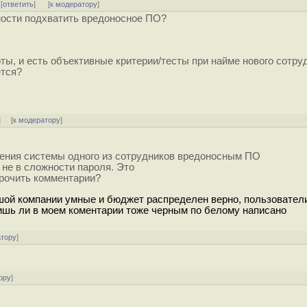
 [
ответить
]
[
к модератору
]
ности подхватить вредоносное ПО?
ты, и есть объективные критерии/тесты при найме нового сотру
ется?
] [
к модератору
]
жения системы одного из сотрудников вредоносным ПО
 не в сложности пароля. Это
трочить комментарии?
шой компании умные и бюджет распределен верно, пользовател
ишь ли в моем коментарии тоже черным по белому написано
атору
]
ору
]