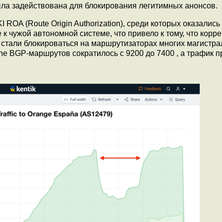
ыла задействована для блокирования легитимных анонсов.
ROA (Route Origin Authorization), среди которых оказались
к чужой автономной системе, что привело к тому, что корр
стали блокироваться на маршрутизаторах многих магистр
ne BGP-маршрутов сократилось с 9200 до 7400 , а трафик п