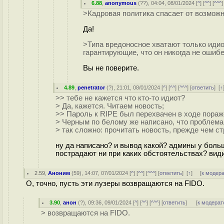
6.88
,
anonymous
(
??
), 04:04, 08/01/2024 [
^
] [
^^
] [
^^^
]
>Кадровая политика спасает от возмож
Да!
>Типа вредоносное хватают только идио
гарантирующие, что он никогда не ошиб
Вы не поверите.
4.89
,
penetrator
(
?
), 21:01, 08/01/2024 [
^
] [
^^
] [
^^^
] [
ответить
]
[
↑
>> тебе не кажется что кто-то идиот?
> Да, кажется. Читаем новость;
>> Пароль к RIPE был перехвачен в ходе пора
> Черным по белому же написано, что проблема
> так сложно: прочитать новость, прежде чем с
ну да написано? и вывод какой? админы у боль
пострадают ни при каких обстоятельствах? вид
2.59
,
Аноним
(
59
), 14:07, 07/01/2024 [
^
] [
^^
] [
^^^
] [
ответить
]
[
↑
] [
к модер
О, точно, пусть эти лузеры возвращаются на FIDO.
3.90
,
анон
(
?
), 09:36, 09/01/2024 [
^
] [
^^
] [
^^^
] [
ответить
]
[
к модерат
> возвращаются на FIDO.