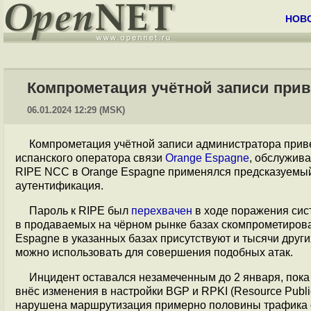
НОВ
Компрометация учётной записи прив
06.01.2024 12:29 (MSK)
Компрометация учётной записи администратора прив
испанского оператора связи
Orange Espagne
, обслужив
RIPE NCC в Orange Espagne применялся предсказуемый 
аутентификация.
Пароль к RIPE был
перехвачен
в ходе поражения сис
в продаваемых на чёрном рынке базах скомпрометирова
Espagne в указанных базах присутствуют и тысячи других
можно использовать для совершения подобных атак.
Инцидент оставался незамеченным до 2 января, пока
внёс изменения в настройки BGP и RPKI (Resource Public 
нарушена маршрутизация примерно половины трафика оп