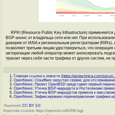
RPKI (Resource Public Key Infrastructure) применяет
BGP-анонс от владельца сети или нет. При использовани
доверия от IANA к региональным регистраторам (RIRs), 
позволяет третьим лицам удостовериться, что операция
авторизации любой оператор может анонсировать подсе
транзит через себя части трафика от других систем, н
Главная ссылка к новости (
https://arstechnica.com/securi..
OpenNews: Cloudflare запустил сервис для отслеживан
OpenNews: Проект OpenBSD представил первый переноси
OpenNews: Утечка BGP-маршрута в Ростелекоме привел
OpenNews: Утечка BGP-маршрутов привела к массовому
OpenNews: Зафиксировано перенаправление трафика к
Лицензия:
CC BY 3.0
Короткая ссылка: https://opennet.ru/60396-bgp