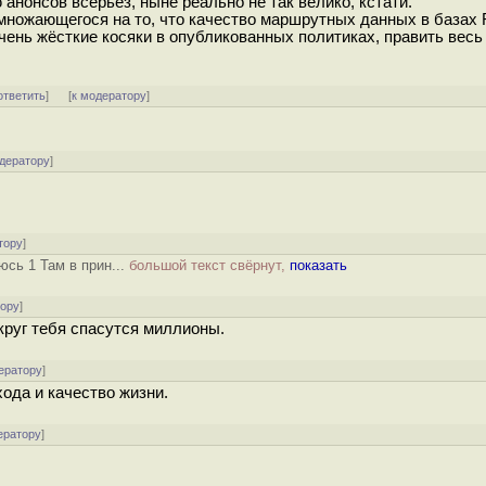
нонсов всерьёз, ныне реально не так велико, кстати.
множающегося на то, что качество маршрутных данных в базах 
ень жёсткие косяки в опубликованных политиках, править весь 
ответить
]
[
к модератору
]
одератору
]
тору
]
сь 1 Там в прин...
большой текст свёрнут,
показать
тору
]
круг тебя спасутся миллионы.
ератору
]
хода и качество жизни.
ератору
]