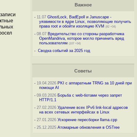
Важное
 записи
-
11.07
GhostLock, BadEpoll и Januscape -
ектные
уязвимости в ядре Linux, позволяющие получить
права root и обойти изоляцию KVM
альных
(82 +34)
росел
-
08.07
Вредительство со стороны разработчика
OpenMandriva, которое могло причинить вред
пользователям
(107 +34)
-
Сводка событий за 2025 год
Советы
-
19.04.2026
PKI с аппаратным TRNG за 10 дней при
помощи AI
-
09.03.2026
Борьба с web-ботами через запрет
HTTP/1.1
-
27.02.2026
Удаление всех IPv6 link-local адресов
на всех сетевых интерфейсах в Linux
-
27.01.2026
Ускорение пересборки llama.cpp
-
25.12.2025
Атомарные обновления в OSTree