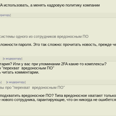
2FA использовать, а менять кадровую политику компании
ератору
]
 системы одного из сотрудников вредоносным ПО
ложности пароля. Это так сложно: прочитать новость, прежде ч
] [
к модератору
]
тария? Или у вас при упоминании 2FA какие-то комплексы?
ро "перехват вредоносным ПО"
ь читать комментарии.
ь
]
[
к модератору
]
а вы про "перехват вредоносным ПО"
 подхватить вредоносное ПО? Типа вредоносное хватают только
 нового сотрудника, гарантирующие, что он никогда не ошибетс