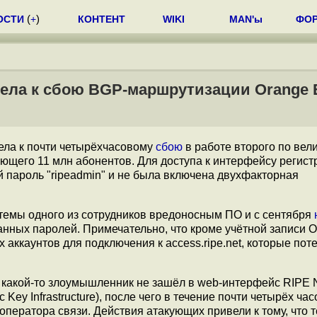
ОСТИ
(
+
)
КОНТЕНТ
WIKI
MAN'ы
ФО
ела к сбою BGP-маршрутизации Orange 
ела к почти четырёхчасовому
сбою
в работе второго по вел
ающего 11 млн абонентов. Для доступа к интерфейсу регист
пароль "ripeadmin" и не была включена двухфакторная
темы одного из сотрудников вредоносным ПО и с сентября
нных паролей. Примечательно, что кроме учётной записи O
 аккаунтов для подключения к access.ripe.net, которые по
 какой-то злоумышленник не зашёл в web-интерфейс RIPE 
Key Infrastructure), после чего в течение почти четырёх ча
ератора связи. Действия атакующих привели к тому, что 