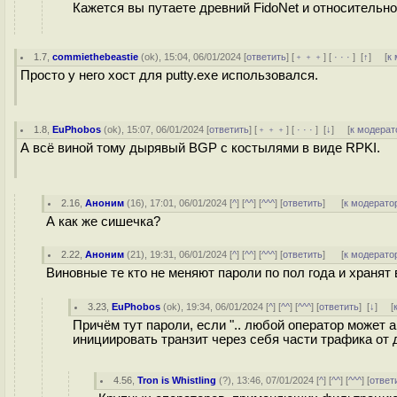
Кажется вы путаете древний FidoNet и относительно с
1.7
,
commiethebeastie
(
ok
), 15:04, 06/01/2024 [
ответить
] [
﹢﹢﹢
] [
· · ·
]
[
↑
] [
к
Просто у него хост для putty.exe использовался.
1.8
,
EuPhobos
(
ok
), 15:07, 06/01/2024 [
ответить
] [
﹢﹢﹢
] [
· · ·
]
[
↓
] [
к модерат
А всё виной тому дырявый BGP с костылями в виде RPKI.
2.16
,
Аноним
(
16
), 17:01, 06/01/2024 [
^
] [
^^
] [
^^^
] [
ответить
]
[
к модерато
А как же сишечка?
2.22
,
Аноним
(
21
), 19:31, 06/01/2024 [
^
] [
^^
] [
^^^
] [
ответить
]
[
к модерато
Виновные те кто не меняют пароли по пол года и хранят 
3.23
,
EuPhobos
(
ok
), 19:34, 06/01/2024 [
^
] [
^^
] [
^^^
] [
ответить
]
[
↓
] [
Причём тут пароли, если ".. любой оператор может
инициировать транзит через себя части трафика от
4.56
,
Tron is Whistling
(
?
), 13:46, 07/01/2024 [
^
] [
^^
] [
^^^
] [
ответ