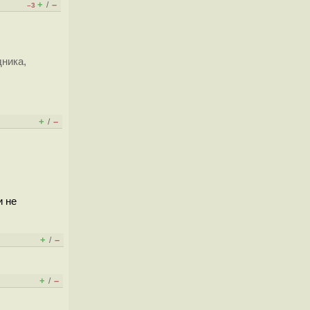
+
–
/
–3
дника,
+
–
/
и не
+
–
/
+
–
/