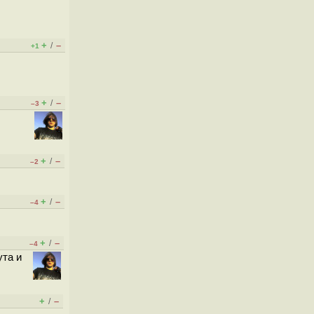
+
–
/
+1
+
–
/
–3
+
–
/
–2
+
–
/
–4
+
–
/
–4
ута и
+
–
/