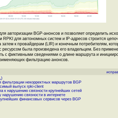
ся для авторизации BGP-анонсов и позволяет определить исх
и RPKI для автономных систем и IP-адресов строится цепо
а затем к провайдерам (LIR) и конечным потребителям, кот
 с ресурсом была произведена его владельцем. Без примен
ть с фиктивными сведениями о длине маршрута и инициир
е применяющих фильтрацию анонсов.
испра
.
)
ия фильтрации некорректных маршрутов BGP
мый выпуск rpki-client
а к нарушению связности крупнейших сетей
 нарушению связности в интернете
рупнейших финансовых сервисов через BGP