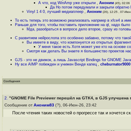
А что, код WinAmp уже открыли
,
Аноним
(45), 02:06 
Да Но потом передумали и закрыли обратно h
Vinyl 1 4 0, лучший медиаплеер
,
Аноним
(26), 12:25 , 07-Июн-
То есть теперь это возможно реализовать напрмер в xfce4 а име
Раньше для того, чтобы поставить приложение на qt, надо было
Мда, разобраться в вопросе дело второе, сразу из голо
С развитием нейрослопа это особенно забавно, потому что тако
Вы имеете в виду, что компонуется из открытых фрагмен
У меня такое есть Хотя может уже кто на основе 
Смотря как делать Вы знаете я большинство проектов на
GJS - это не движок, а лишь Javascript Bindings for GNOME Java
Ну все AIMP побежден и унижен Венде капец
,
cheburnator9000
Сообщения
2.
"GNOME File Previewer перешёл на GTK4, в GJS улучшена 
Сообщение от
Аноним83
(?), 06-Июн-26, 23:42
После чтения таких новостей о прогрессе так и хочется с