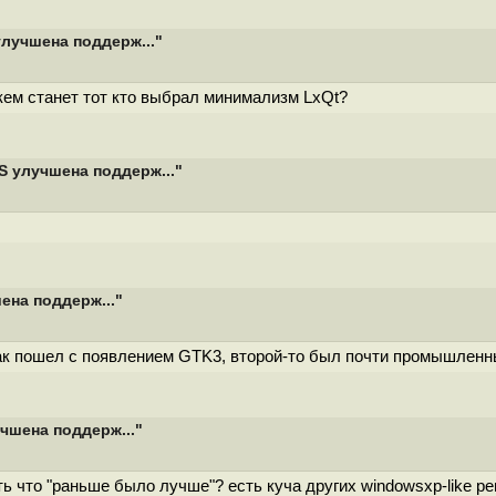
улучшена поддерж..."
кем станет тот кто выбрал минимализм LxQt?
S улучшена поддерж..."
ена поддерж..."
к пошел с появлением GTK3, второй-то был почти промышленны
чшена поддерж..."
ь что "раньше было лучше"? есть куча других windowsxp-like р