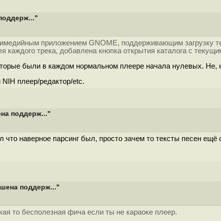
поддерж..."
тимедийным приложением GNOME, поддерживающим загрузку текст
я каждого трека, добавлена кнопка открытия каталога с текущ
торые были в каждом нормальном плеере начала нулевых. Не, н
 NIH плеер/редактор/etc.
на поддерж..."
 что наверное парсинг был, просто зачем то тексты песен ещё 
шена поддерж..."
кая то бесполезная фича если ты не караоке плеер.