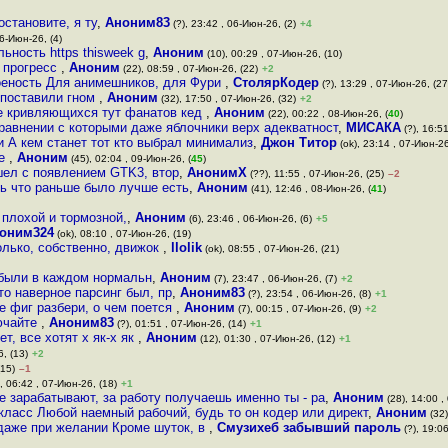
остановите, я ту
,
Аноним83
(?), 23:42 , 06-Июн-26, (2)
+4
06-Июн-26, (4)
ьность https thisweek g
,
Аноним
(10), 00:29 , 07-Июн-26, (10)
о прогресс
,
Аноним
(22), 08:59 , 07-Июн-26, (22)
+2
оеность Для анимешников, для Фури
,
СтолярКодер
(?), 13:29 , 07-Июн-26, (27
 поставили гном
,
Аноним
(32), 17:50 , 07-Июн-26, (32)
+2
е кривляющихся тут фанатов кед
,
Аноним
(22), 00:22 , 08-Июн-26, (
40
)
равнении с которыми даже яблочники верх адекватност
,
МИСАКА
(?), 16:51
 А кем станет тот кто выбрал минимализ
,
Джон Титор
(ok), 23:14 , 07-Июн-26
ие
,
Аноним
(45), 02:04 , 09-Июн-26, (
45
)
ел с появлением GTK3, втор
,
АнонимХ
(??), 11:55 , 07-Июн-26, (25)
–2
ть что раньше было лучше есть
,
Аноним
(41), 12:46 , 08-Июн-26, (
41
)
 плохой и тормозной,
,
Аноним
(6), 23:46 , 06-Июн-26, (6)
+5
оним324
(ok), 08:10 , 07-Июн-26, (19)
олько, собственно, движок
,
llolik
(ok), 08:55 , 07-Июн-26, (21)
были в каждом нормальн
,
Аноним
(7), 23:47 , 06-Июн-26, (7)
+2
то наверное парсинг был, пр
,
Аноним83
(?), 23:54 , 06-Июн-26, (8)
+1
ще фиг разбери, о чем поется
,
Аноним
(7), 00:15 , 07-Июн-26, (9)
+2
ючайте
,
Аноним83
(?), 01:51 , 07-Июн-26, (14)
+1
т, все хотят х як-х як
,
Аноним
(12), 01:30 , 07-Июн-26, (12)
+1
, (13)
+2
(15)
–1
, 06:42 , 07-Июн-26, (18)
+1
е зарабатывают, за работу получаешь именно ты - ра
,
Аноним
(28), 14:00 ,
класс Любой наемный рабочий, будь то он кодер или директ
,
Аноним
(32)
даже при желании Кроме шуток, в
,
Смузихеб забывший пароль
(?), 19:0