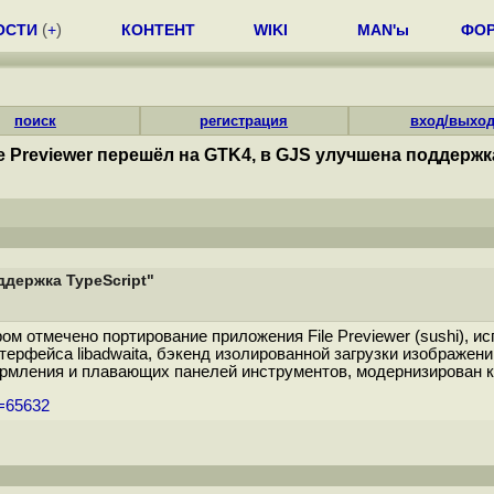
ОСТИ
(
+
)
КОНТЕНТ
WIKI
MAN'ы
ФО
поиск
регистрация
вход/выхо
e Previewer перешёл на GTK4, в GJS улучшена поддержка
ддержка TypeScript"
м отмечено портирование приложения File Previewer (sushi),
фейса libadwaita, бэкенд изолированной загрузки изображений G
рмления и плавающих панелей инструментов, модернизирован ко
m=65632