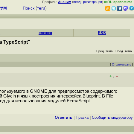
Профиль:
Аноним
(
вход
|
регистрация
)
неRU
opennet.me
РУМ
Поиск
(
теги
)
д
слежка
RSS
 TypeScript"
Пред. тема
|
След. тема
[
Отслеживать
]
+
–
/
 используемого в GNOME для предпросмотра содержимого
lycin и язык построения интерфейса Blueprint. В File
д для использования модулей EcmaScript...
Ответить
|
Правка
|
Cообщить модератору