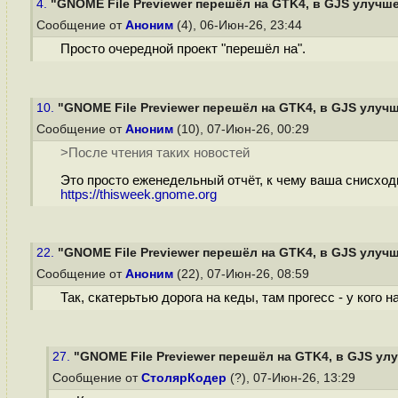
4.
"GNOME File Previewer перешёл на GTK4, в GJS улучше
Сообщение от
Аноним
(4), 06-Июн-26, 23:44
Просто очередной проект "перешёл на".
10.
"GNOME File Previewer перешёл на GTK4, в GJS улучш
Сообщение от
Аноним
(10), 07-Июн-26, 00:29
>После чтения таких новостей
Это просто еженедельный отчёт, к чему ваша снисход
https://thisweek.gnome.org
22.
"GNOME File Previewer перешёл на GTK4, в GJS улучш
Сообщение от
Аноним
(22), 07-Июн-26, 08:59
Так, скатерьтью дорога на кеды, там прогесс - у кого н
27.
"GNOME File Previewer перешёл на GTK4, в GJS улу
Сообщение от
СтолярКодер
(?), 07-Июн-26, 13:29