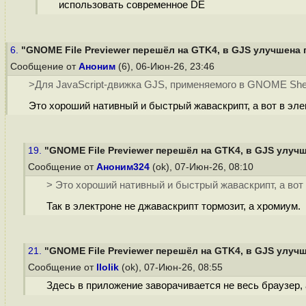
использовать современное DE
6.
"GNOME File Previewer перешёл на GTK4, в GJS улучшена 
Сообщение от
Аноним
(6), 06-Июн-26, 23:46
>Для JavaScript-движка GJS, применяемого в GNOME Shell
Это хороший нативный и быстрый жаваскрипт, а вот в эле
19.
"GNOME File Previewer перешёл на GTK4, в GJS улучш
Сообщение от
Аноним324
(ok), 07-Июн-26, 08:10
> Это хороший нативный и быстрый жаваскрипт, а вот 
Так в электроне не джаваскрипт тормозит, а хромиум.
21.
"GNOME File Previewer перешёл на GTK4, в GJS улучш
Сообщение от
llolik
(ok), 07-Июн-26, 08:55
Здесь в приложение заворачивается не весь браузер, 