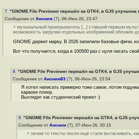
7.
"GNOME File Previewer перешёл на GTK4, в GJS улучшена 
Сообщение от
Аноним
(7), 06-Июн-26, 23:47
> музыкальный проигрыватель [...] ставший первым муль
возможность загрузки отдельных изображений обложек дл
GNOME держит марку. В 2026 запилили базовые фичи, ко
Вот что получается, когда в 100500 раз с нуля писать свой
8.
"GNOME File Previewer перешёл на GTK4, в GJS улучше
Сообщение от
Аноним83
(?), 06-Июн-26, 23:54
Я хотел написать примерно тоже самое, потом подумал
караоке плеер.
Выглядит как студенческий проект :)
9.
"GNOME File Previewer перешёл на GTK4, в GJS улуч
Сообщение от
Аноним
(7), 07-Июн-26, 00:15
> зачем то тексты песен ещё стали вытаскивать, ка