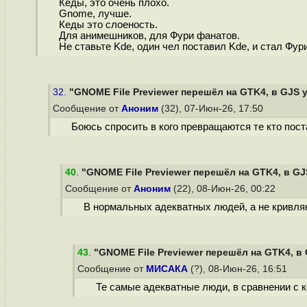
Кеды, это очень плохо.
Gnome, лучше.
Кеды это слоеность.
Для анимешников, для Фури фанатов.
Не ставьте Kde, один чел поставил Kde, и стал Фур
32.
"GNOME File Previewer перешёл на GTK4, в GJS 
Сообщение от
Аноним
(32), 07-Июн-26, 17:50
Боюсь спросить в кого превращаются те кто пост
40
.
"GNOME File Previewer перешёл на GTK4, в GJ
Сообщение от
Аноним
(22), 08-Июн-26, 00:22
В нормальных адекватных людей, а не кривля
43
.
"GNOME File Previewer перешёл на GTK4, в
Сообщение от
МИСАКА
(?), 08-Июн-26, 16:51
Те самые адекватные люди, в сравнении с 