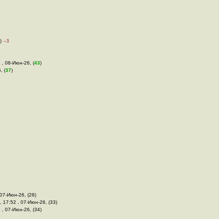
)
–3
 , 08-Июн-26, (
43
)
, (
37
)
 07-Июн-26, (28)
, 17:52 , 07-Июн-26, (33)
6 , 07-Июн-26, (34)