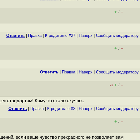
+
–
/
Ответить
|
Правка
|
К родителю #27
|
Наверх
|
Cообщить модератору
+
–
/
Ответить
|
Правка
|
Наверх
|
Cообщить модератору
+
–
/
–2
м стандартом! Кому-то стало скучно..
Ответить
|
Правка
|
К родителю #2
|
Наверх
|
Cообщить модератору
+
–
/
ешений, если ваше чувство прекрасного не позволяет вам