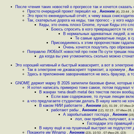
После чтения таких новостей о прогрессе так и хочется сказать 
Просто очередной проект перешёл на
,
Аноним
(4), 23:44 , 
Это просто еженедельный отчёт, к чему ваша снисходител
Так, скатерьтью дорога на кеды, там прогесс - у кого над
Кеды, это очень плохо Gnome, лучше Кеды это сл
Боюсь спросить в кого превращаются те кто
В нормальных адекватных людей, а н
Те самые адекватные люди, в с
Присоединяюсь к этим пророчествам гадалки
Очень хочется пошутить про обрезан
Поправлю ЛЮБЫХ новостей про гном По сути трешак пош
да когда вы уже угомонитесь сколько можно стона
Это хороший нативный и быстрый жаваскрипт, а вот в электроне
Так в электроне не джаваскрипт тормозит, а хромиум
,
Ан
Здесь в приложение заворачивается не весь браузер, а т
GNOME держит марку В 2026 запилили базовые фичи, которые 
Я хотел написать примерно тоже самое, потом подумал ч
В жанрах типа death metal без текстов песен вооб
Если вам содержание, то лучше лекции вкл
а что предлагаете студентам делать В науку никто не хоче
В каком НИИ работаете
,
Аноним
(10), 01:39 , 07-Июн-26
работают рабы
,
Аноним
(12), 02:15 , 07-Июн-26, 
А заробытывают господа
,
Аноним
(18)
лол, они прибыль получают, а н
Господари это правящий 
В науку ещё и на пушечный выстрел не подпустят 
Покажите им Winamp
,
Аноним
(23), 10:53 , 07-Июн-26, (23)