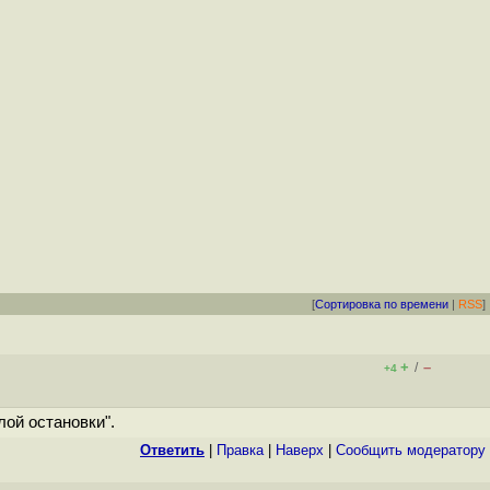
[
Сортировка по времени
|
RSS
]
+
–
/
+4
лой остановки".
Ответить
|
Правка
|
Наверх
|
Cообщить модератору