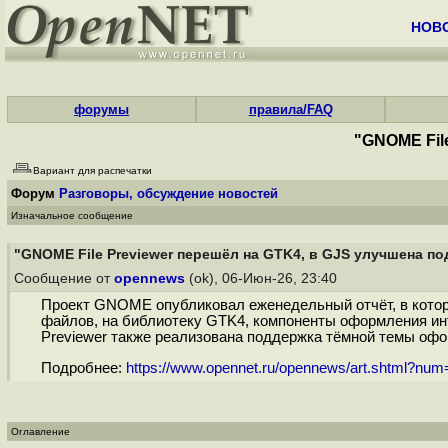
НОВ
форумы
правила/FAQ
"GNOME Fil
Вариант для распечатки
Форум
Разговоры, обсуждение новостей
Изначальное сообщение
"GNOME File Previewer перешёл на GTK4, в GJS улучшена по
Сообщение от
opennews
(ok), 06-Июн-26, 23:40
Проект GNOME опубликовал еженедельный отчёт, в которо
файлов, на библиотеку GTK4, компоненты оформления интер
Previewer также реализована поддержка тёмной темы офо
Подробнее:
https://www.opennet.ru/opennews/art.shtml?nu
Оглавление