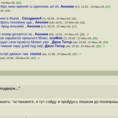
, 09-Июн-26, (
46
)
ttps www opennet ru opennews art sh
,
Аноним
(47), 12:22 , 10-Июн-26, (
47
)
26, (26)
нно в thunar
,
СисадминА
(?), 00:34 , 07-Июн-26, (11)
 брать половину кде,
,
Аноним
(16), 03:01 , 07-Июн-26, (16)
вы бред возьмём
,
Аноним
(17), 05:15 , 07-Июн-26, (17)
й плеер делается за
,
Аноним
(29), 14:02 , 07-Июн-26, (29)
–2
тов наработок прошлого Можн
,
oneMetr
(?), 20:03 , 07-Июн-26, (
36
)
создал свои проекты Может уже
,
Джон Титор
(ok), 23:38 , 07-Июн-26, (
39
)
стаиваю пару дней под ней
,
Джон Титор
(ok), 23:28 , 07-Июн-26, (
38
)
+1
script движок там
,
zionist
(ok), 17:09 , 07-Июн-26, (31)
+3
(ok), 15:09 , 08-Июн-26, (
42
)
–1
поддерж..."
казать: "остановите, я тут сойду и пройдусь пешком до позапрош