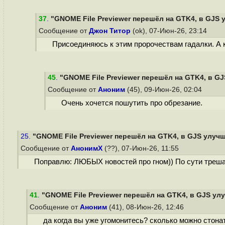
37
.
"GNOME File Previewer перешёл на GTK4, в GJS 
Сообщение от
Джон Титор
(ok), 07-Июн-26, 23:14
Присоединяюсь к этим пророчествам гадалки. А 
45
.
"GNOME File Previewer перешёл на GTK4, в GJ
Сообщение от
Аноним
(45), 09-Июн-26, 02:04
Очень хочется пошутить про обрезание.
25.
"GNOME File Previewer перешёл на GTK4, в GJS улучш
Сообщение от
АнонимХ
(??), 07-Июн-26, 11:55
Поправлю: ЛЮБЫХ новостей про гном)) По сути треша
41
.
"GNOME File Previewer перешёл на GTK4, в GJS улу
Сообщение от
Аноним
(41), 08-Июн-26, 12:46
да когда вы уже угомонитесь? сколько можно стонат