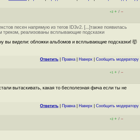
+
–
/
+2
ов песен напрямую из тегов ID3v2. [...]также появилась
им треком, реализованы всплывающие подсказки
у вы видели: обложки альбомов и всплывающие подсказки! 🤯
Ответить
|
Правка
|
Наверх
|
Cообщить модератору
+
–
/
+1
стали вытаскивать, какая то бесполезная фича если ты не
Ответить
|
Правка
|
Наверх
|
Cообщить модератору
+
–
/
+2