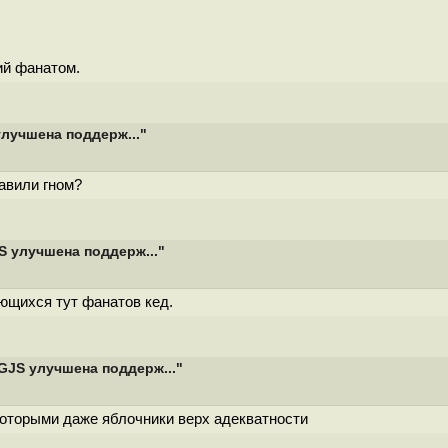
ий фанатом.
улучшена поддерж..."
авили гном?
S улучшена поддерж..."
ющихся тут фанатов кед.
 GJS улучшена поддерж..."
которыми даже яблочники верх адекватности