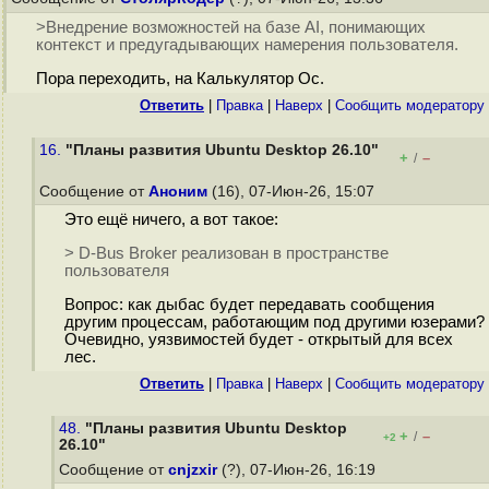
>Внедрение возможностей на базе AI, понимающих
контекст и предугадывающих намерения пользователя.
Пора переходить, на Калькулятор Ос.
Ответить
|
Правка
|
Наверх
|
Cообщить модератору
16.
"Планы развития Ubuntu Desktop 26.10"
+
–
/
Сообщение от
Аноним
(16), 07-Июн-26, 15:07
Это ещё ничего, а вот такое:
> D-Bus Broker реализован в пространстве
пользователя
Вопрос: как дыбас будет передавать сообщения
другим процессам, работающим под другими юзерами?
Очевидно, уязвимостей будет - открытый для всех
лес.
Ответить
|
Правка
|
Наверх
|
Cообщить модератору
48.
"Планы развития Ubuntu Desktop
+
–
/
+2
26.10"
Сообщение от
cnjzxir
(?), 07-Июн-26, 16:19