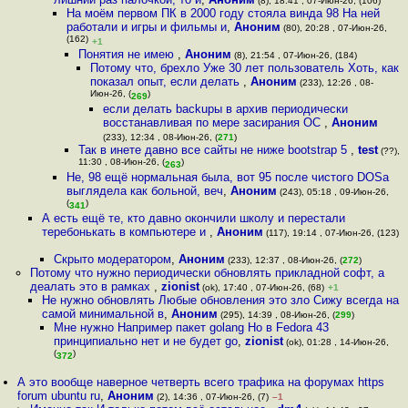
(8), 18:41 , 07-Июн-26, (106)
На моём первом ПК в 2000 году стояла винда 98 На ней
работали и игры и фильмы и
,
Аноним
(80), 20:28 , 07-Июн-26,
(162)
+1
Понятия не имею
,
Аноним
(8), 21:54 , 07-Июн-26, (184)
Потому что, брехло Уже 30 лет пользователь Хоть, как
показал опыт, если делать
,
Аноним
(233), 12:26 , 08-
Июн-26, (
)
269
если делать backupы в архив периодически
восстанавливая по мере засирания ОС
,
Аноним
(233), 12:34 , 08-Июн-26, (
271
)
Так в инете давно все сайты не ниже bootstrap 5
,
test
(??),
11:30 , 08-Июн-26, (
)
263
Не, 98 ещё нормальная была, вот 95 после чистого DOSа
выглядела как больной, веч
,
Аноним
(243), 05:18 , 09-Июн-26,
(
)
341
А есть ещё те, кто давно окончили школу и перестали
теребонькать в компьютере и
,
Аноним
(117), 19:14 , 07-Июн-26, (123)
Скрыто модератором
,
Аноним
(233), 12:37 , 08-Июн-26, (
272
)
Потому что нужно периодически обновлять прикладной софт, а
деалать это в рамках
,
zionist
(ok), 17:40 , 07-Июн-26, (68)
+1
Не нужно обновлять Любые обновления это зло Сижу всегда на
самой минимальной в
,
Аноним
(295), 14:39 , 08-Июн-26, (
299
)
Мне нужно Например пакет golang Но в Fedora 43
принципиально нет и не будет go
,
zionist
(ok), 01:28 , 14-Июн-26,
(
)
372
А это вообще наверное четверть всего трафика на форумах https
forum ubuntu ru
,
Аноним
(2), 14:36 , 07-Июн-26, (7)
–1