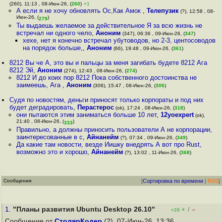
(260), 11:13 , 08-Июн-26, (
260
)
+1
А если я не хочу обновлять Ос,Как Амок
,
Телепузик
(?), 12:58 , 08-
Июн-26, (
)
279
Ты выдаешь желаемое за действительное Я за всю жизнь не
встречал ни одного чело
,
Аноним
(347), 06:36 , 09-Июн-26, (
347
)
хехе, нет я конечно встречал убутоводов, но 2-3, центосоводов
на порядок больше,
,
Аноним
(66), 19:48 , 09-Июн-26, (
361
)
8212 Вы че А, это вы и пальцы за меня загибать будете 8212 Ага
8212 Эй
,
Аноним
(274), 12:43 , 08-Июн-26, (
274
)
8212 И до коих пор 8212 Пока собственного достоинства не
заимеешь, Ага
,
Аноним
(306), 15:47 , 08-Июн-26, (
306
)
Судя по новостям, деньги приносят только корпораты и под них
будет деградировать
,
Перастерос
(ok), 17:24 , 08-Июн-26, (
318
)
они пытаются этим заниматься больше 10 лет
,
12yoexpert
(ok),
21:40 , 08-Июн-26, (
)
333
Правильно, а должны приносить пользователи А не корпорации,
заинтересованные в с
,
Айнанейм
(?), 07:34 , 09-Июн-26, (
349
)
Да какие там новости, везде Иишку внедрять А вот про Rust,
возможно это и хорошо
,
Айнанейм
(?), 13:02 , 11-Июн-26, (
368
)
Сообщения
[
Сортировка по времени
|
RSS
]
1.
"Планы развития Ubuntu Desktop 26.10"
+
–
/
+28
Сообщение от
СтолярКодер
(?), 07-Июн-26, 13:36