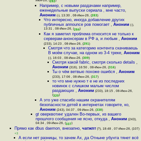
Июн-26, (
)
282
Например, с новыми раздачами например,
еженедельные выпуски сериала , мне часто
,
Аноним
(-), 13:30 , 08-Июн-26, (
283
)
Что интересно, иногда добавление других
публичных announce ров помогает
,
Аноним
(-),
13:31 , 08-Июн-26, (
)
284
Как я заметил проблема относится не только к
серверам-анонсерам в РФ а, и любым
,
Аноним
(233), 14:23 , 08-Июн-26, (
291
)
Смотря что за категорию контента скачиваешь
В моём случае, на одном из 3-4 треке
,
Аноним
(-), 16:03 , 08-Июн-26, (
309
)
Cмотря какой fabric, смотря сколько details
,
Аноним
(316), 16:50 , 08-Июн-26, (
316
)
Ты о чём ветвью похоже ошибся
,
Аноним
(233), 17:06 , 08-Июн-26, (
317
)
то что мне нужно т е не из последних
новинок с слишком малым числом
раздающих
,
Аноним
(233), 18:15 , 08-Июн-26,
(
)
320
А это уже спасибо нашим охранителям
безопасности детей в интернетах говорите, ко
,
Аноним
(243), 04:37 , 09-Июн-26, (
338
)
gt оверквотинг удален Во-первых, из вашего
прошлого сообщения не ясно, откуда
,
Аноним
(243),
04:34 , 09-Июн-26, (
)
337
Прямо как dbus daemon, внезапно
,
чатжпт
(?), 18:48 , 07-Июн-26, (107)
+3
А если нет разницы, то зачем Ах, да Отныне убунта тянет всё