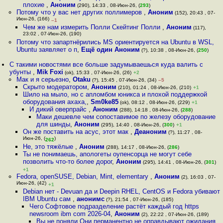
плохие
,
Аноним
(290), 14:33 , 08-Июн-26, (
293
)
Потому что у вас нет других поллимеров
,
Аноним
(152), 20:43 , 07-
Июн-26, (166)
–1
Чем же нам измерить Полли Скейтинг Полли
,
Аноним
(117),
23:02 , 07-Июн-26, (190)
Потому что запартнёрились MS ориентируется на Ubuntu в WSL,
Ubuntu заявляет о п
,
Ещё один Аноним
(?), 10:38 , 08-Июн-26, (
250
)
С такими новостями все больше задумываешься куда валить с
убунты
,
Mik Foxi
(ok), 15:33 , 07-Июн-26, (26)
+2
Мак и я серьезно
,
Otaku
(?), 15:45 , 07-Июн-26, (34)
–5
Скрыто модератором
,
Аноним
(210), 01:24 , 08-Июн-26, (210)
+1
Шило на мыло, но с апломбом юникса и плохой поддержкой
оборудования ахаха,
,
Sm0ke85
(ok), 08:12 , 08-Июн-26, (229)
+1
И дикий оверпрайс
,
Аноним
(288), 14:18 , 08-Июн-26, (
288
)
Маки дешевле чем сопоставимое по железу оборудование
для шинды
,
Аноним
(295), 14:40 , 08-Июн-26, (
300
)
+1
Он же поставить на асус, этот мак
,
Деаноним
(?), 11:27 , 08-
Июн-26, (
)
262
Не, это тяжёлые
,
Аноним
(288), 14:17 , 08-Июн-26, (
286
)
Ты не понимаешь, апологеты оупенсорца не могут себе
позволить что-то более дорог
,
Аноним
(295), 14:41 , 08-Июн-26, (
301
)
+1
Fedora, openSUSE, Debian, Mint, elementary
,
Аноним
(2), 16:03 , 07-
Июн-26, (42)
+1
Debian нет - Devuan да и Deepin RHEL, CentOS и Fedora убивают
IBM Ubuntu сам
,
анонимс
(?), 21:54 , 07-Июн-26, (185)
Чего Софтовое подразделение растёт каждый год https
newsroom ibm com 2026-04
,
Аноним
(2), 22:22 , 07-Июн-26, (189)
Вы не поняли Они перманентно не оправдывают ожидания