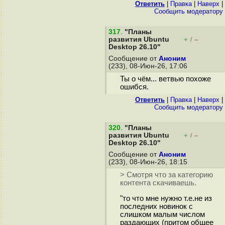
Ответить
|
Правка
|
Наверх
|
Cообщить модератору
317
.
"Планы
развития Ubuntu
+
–
/
Desktop 26.10"
Сообщение от
Аноним
(233), 08-Июн-26, 17:06
Ты о чём... ветвью похоже
ошибся.
Ответить
|
Правка
|
Наверх
|
Cообщить модератору
320
.
"Планы
развития Ubuntu
+
–
/
Desktop 26.10"
Сообщение от
Аноним
(233), 08-Июн-26, 18:15
> Смотря что за категорию
контента скачиваешь.
"то что мне нужно т.е.не из
последних новинок с
слишком малым числом
раздающих (притом общее