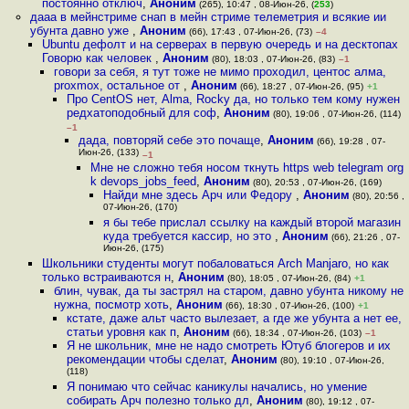
постоянно отключ
,
Аноним
(265), 10:47 , 08-Июн-26, (
253
)
дааа в мейнстриме снап в мейн стриме телеметрия и всякие ии
убунта давно уже
,
Аноним
(66), 17:43 , 07-Июн-26, (73)
–4
Ubuntu дефолт и на серверах в первую очередь и на десктопах
Говорю как человек
,
Аноним
(80), 18:03 , 07-Июн-26, (83)
–1
говори за себя, я тут тоже не мимо проходил, центос алма,
proxmox, остальное от
,
Аноним
(66), 18:27 , 07-Июн-26, (95)
+1
Про CentOS нет, Alma, Rocky да, но только тем кому нужен
редхатоподобный для соф
,
Аноним
(80), 19:06 , 07-Июн-26, (114)
–1
дада, повторяй себе это почаще
,
Аноним
(66), 19:28 , 07-
Июн-26, (133)
–1
Мне не сложно тебя носом ткнуть https web telegram org
k devops_jobs_feed
,
Аноним
(80), 20:53 , 07-Июн-26, (169)
Найди мне здесь Арч или Федору
,
Аноним
(80), 20:56 ,
07-Июн-26, (170)
я бы тебе прислал ссылку на каждый второй магазин
куда требуется кассир, но это
,
Аноним
(66), 21:26 , 07-
Июн-26, (175)
Школьники студенты могут побаловаться Arch Manjaro, но как
только встраиваются н
,
Аноним
(80), 18:05 , 07-Июн-26, (84)
+1
блин, чувак, да ты застрял на старом, давно убунта никому не
нужна, посмотр хоть
,
Аноним
(66), 18:30 , 07-Июн-26, (100)
+1
кстате, даже альт часто вылезает, а где же убунта а нет ее,
статьи уровня как п
,
Аноним
(66), 18:34 , 07-Июн-26, (103)
–1
Я не школьник, мне не надо смотреть Ютуб блогеров и их
рекомендации чтобы сделат
,
Аноним
(80), 19:10 , 07-Июн-26,
(118)
Я понимаю что сейчас каникулы начались, но умение
собирать Арч полезно только дл
,
Аноним
(80), 19:12 , 07-