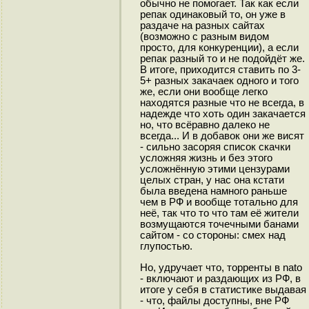
обычно не помогает. Так как если
репак одинаковый то, он уже в
раздаче на разных сайтах
(возможно с разным видом
просто, для конкуренции), а если
репак разный то и не подойдёт же.
В итоге, приходится ставить по 3-
5+ разных закачаек одного и того
же, если они вообще легко
находятся разные что не всегда, в
надежде что хоть один закачается
но, что всёравно далеко не
всегда... И в добавок они же висят
- сильно засоряя список скачки
усложняя жизнь и без этого
усложнённую этими цензурами
целых стран, у нас она кстати
была введена намного раньше
чем в РФ и вообще тотально для
неё, так что то что там её жители
возмущаются точечными банами
сайтом - со стороны: смех над
глупостью.
Но, удручает что, торренты в nato
- включают и раздающих из РФ, в
итоге у себя в статистике выдавая
- что, файлы доступны, вне РФ