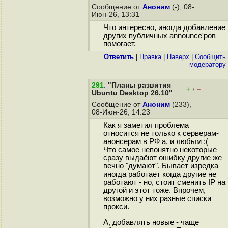
Сообщение от
Аноним
(-), 08-
Июн-26, 13:31
Что интересно, иногда добавление
других публичных announce'ров
помогает.
Ответить
|
Правка
|
Наверх
|
Cообщить
модератору
291
.
"Планы развития
+
–
/
Ubuntu Desktop 26.10"
Сообщение от
Аноним
(233),
08-Июн-26, 14:23
Как я заметил проблема
относится не только к серверам-
анонсерам в РФ а, и любым :(
Что самое непонятно некоторые
сразу выдаёют ошибку другие же
вечно "думают". Бывает изредка
иногда работает когда другие не
работают - но, стоит сменить IP на
другой и этот тоже. Впрочем,
возможно у них разные списки
прокси.
А, добавлять новые - чаще