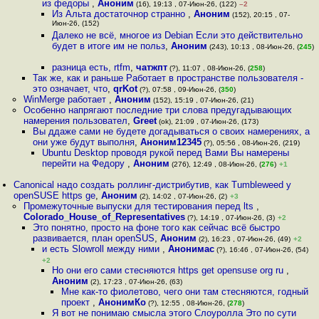
из федоры
,
Аноним
(16), 19:13 , 07-Июн-26, (122)
–2
Из Альта достаточнор странно
,
Аноним
(152), 20:15 , 07-
Июн-26, (152)
Далеко не всё, многое из Debian Если это действительно
будет в итоге им не польз
,
Аноним
(243), 10:13 , 08-Июн-26, (
245
)
разница есть, rtfm
,
чатжпт
(?), 11:07 , 08-Июн-26, (
258
)
Так же, как и раньше Работает в пространстве пользователя -
это означает, что
,
qrKot
(?), 07:58 , 09-Июн-26, (
350
)
WinMerge работает
,
Аноним
(152), 15:19 , 07-Июн-26, (21)
Особенно напрягают последние три слова предугадывающих
намерения пользовател
,
Greet
(ok), 21:09 , 07-Июн-26, (173)
Вы ддаже сами не будете догадываться о своих намерениях, а
они уже будут выполня
,
Аноним12345
(?), 05:56 , 08-Июн-26, (219)
Ubuntu Desktop проводя рукой перед Вами Вы намерены
перейти на Федору
,
Аноним
(276), 12:49 , 08-Июн-26, (
276
)
+1
Canonical надо создать роллинг-дистрибутив, как Tumbleweed у
openSUSE https ge
,
Аноним
(2), 14:02 , 07-Июн-26, (2)
+3
Промежуточные выпуски для тестирования перед lts
,
Colorado_House_of_Representatives
(?), 14:19 , 07-Июн-26, (3)
+2
Это понятно, просто на фоне того как сейчас всё быстро
развивается, план openSUS
,
Аноним
(2), 16:23 , 07-Июн-26, (49)
+2
и есть Slowroll между ними
,
Анонимас
(?), 16:46 , 07-Июн-26, (54)
+2
Но они его сами стесняются https get opensuse org ru
,
Аноним
(2), 17:23 , 07-Июн-26, (63)
Мне как-то фиолетово, чего они там стесняются, годный
проект
,
АнонимКо
(?), 12:55 , 08-Июн-26, (
278
)
Я вот не понимаю смысла этого Слоуролла Это по сути