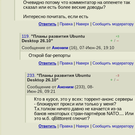
Очевидно потому что комментатор на оппенете так
сказал или есть более веские доводы?
Интересно почитать, если есть
Ответить
|
Правка
|
Наверх
|
Cообщить модератору
119.
"Планы развития Ubuntu
+3
+
–
Desktop 26.10"
/
Сообщение от
Аноним
(16), 07-Июн-26, 19:10
Открой баг-репорты
Ответить
|
Правка
|
Наверх
|
Cообщить модератору
233.
"Планы развития Ubuntu
–3
+
–
Desktop 26.10"
/
Сообщение от
Аноним
(233), 08-
Июн-26, 09:21
Кто в курсе, это у всех: торрент-анонс серверы
- блокируют прокси или только у меня?
Т.к.толком ничего давно не качается из-за
банов некоторых стран-партнёров NATO.... Или
это м.б. qBitttorent глючит?
Ответить
|
Правка
|
Наверх
|
Cообщить модератору