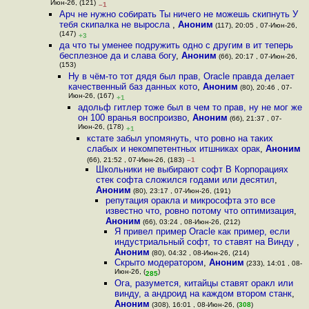
Июн-26, (121)
–1
Арч не нужно собирать Ты ничего не можешь скипнуть У
тебя скипалка не выросла
,
Аноним
(117), 20:05 , 07-Июн-26,
(147)
+3
да что ты уменее подружить одно с другим в ит теперь
бесплезное да и слава богу
,
Аноним
(66), 20:17 , 07-Июн-26,
(153)
Ну в чём-то тот дядя был прав, Oracle правда делает
качественный баз данных кото
,
Аноним
(80), 20:46 , 07-
Июн-26, (167)
+1
адольф гитлер тоже был в чем то прав, ну не мог же
он 100 вранья воспроизво
,
Аноним
(66), 21:37 , 07-
Июн-26, (178)
+1
кстате забыл упомянуть, что ровно на таких
слабых и некомпетентных итшниках орак
,
Аноним
(66), 21:52 , 07-Июн-26, (183)
–1
Школьники не выбирают софт В Корпорациях
стек софта сложился годами или десятил
,
Аноним
(80), 23:17 , 07-Июн-26, (191)
репутация оракла и микрософта это все
известно что, ровно потому что оптимизация
,
Аноним
(66), 03:24 , 08-Июн-26, (212)
Я привел пример Oracle как пример, если
индустриальный софт, то ставят на Винду
,
Аноним
(80), 04:32 , 08-Июн-26, (214)
Скрыто модератором
,
Аноним
(233), 14:01 , 08-
Июн-26, (
)
285
Ога, разумется, китайцы ставят оракл или
винду, а андроид на каждом втором станк
,
Аноним
(308), 16:01 , 08-Июн-26, (
308
)