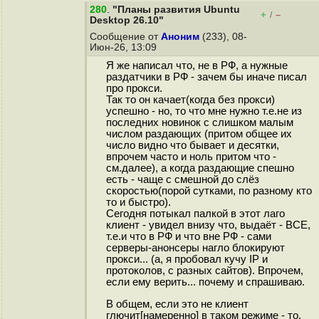
280
.
"Планы развития Ubuntu
+
–
/
Desktop 26.10"
Сообщение от
Аноним
(233), 08-
Июн-26, 13:09
Я же написал что, не в РФ, а нужные
раздатчики в РФ - зачем бы иначе писал
про прокси.
Так то он качает(когда без прокси)
успешно - но, то что мне нужно т.е.не из
последних новинок с слишком малым
числом раздающих (притом общее их
число видно что бывает и десятки,
впрочем часто и ноль притом что -
см.далее), а когда раздающие спешно
есть - чаще с смешной до слёз
скоростью(порой сутками, по разному кто
то и быстро).
Сегодня потыкал палкой в этот лаго
клиент - увидел внизу что, выдаёт - ВСЕ,
т.е.и что в РФ и что вне РФ - сами
серверы-анонсеры нагло блокируют
прокси... (а, я пробовал кучу IP и
протоколов, с разных сайтов). Впрочем,
если ему верить... почему и спрашиваю.
В общем, если это не клиент
глючит[намеренно] в таком режиме - то,