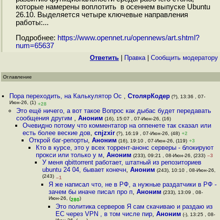
которые намерены воплотить в осеннем выпуске Ubuntu
26.10. Выделяется четыре ключевые направления
работы:...
Подробнее:
https://www.opennet.ru/opennews/art.shtml?
num=65637
Ответить
|
Правка
|
Cообщить модератору
Оглавление
Пора переходить, на Калькулятор Ос
,
СтолярКодер
(?), 13:36 , 07-
Июн-26, (1)
+28
Это ещё ничего, а вот такое Вопрос как дыбас будет передавать
сообщения другим
,
Аноним
(16), 15:07 , 07-Июн-26, (16)
Очевидно потому что комментатор на оппенете так сказал или
есть более веские дов
,
cnjzxir
(?), 16:19 , 07-Июн-26, (48)
+2
Открой баг-репорты
,
Аноним
(16), 19:10 , 07-Июн-26, (119)
+3
Кто в курсе, это у всех торрент-анонс серверы - блокируют
прокси или только у м
,
Аноним
(233), 09:21 , 08-Июн-26, (233)
–3
У меня qbittorrent работает, штатный из репозиториев
ubuntu 24 04, бывает конечн
,
Аноним
(243), 10:10 , 08-Июн-26,
(243)
–1
Я же написал что, не в РФ, а нужные раздатчики в РФ -
зачем бы иначе писал про п
,
Аноним
(233), 13:09 , 08-
Июн-26, (
)
280
Это политика серверов Я сам скачиваю и раздаю из
ЕС через VPN , в том числе пир
,
Аноним
(-), 13:25 , 08-