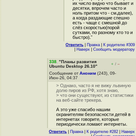
их число видно что бывает и
десятки, впрочем часто и
ноль притом что - см.далее),
а когда раздающие спешно
есть - чаще с смешной до
слёз скоростью(порой
сутками, по разному кто то и
быстро)."
Ответить
|
Правка
|
К родителю #309
|
Наверх
|
Cообщить модератору
338
.
"Планы развития
+
–
/
Ubuntu Desktop 26.10"
Сообщение от
Аноним
(243), 09-
Июн-26, 04:37
> Однако, часто я не вижу львиную
долю пиров из РФ, хотя знаю,
> что они существуют, из статистики
на веб-сайте трекера.
А это уже спасибо нашим
охранителям безопасности детей в
интернетах говорите, которые
периодически ломают интернеты.
Ответить
|
Правка
|
К родителю #282
|
Наверх