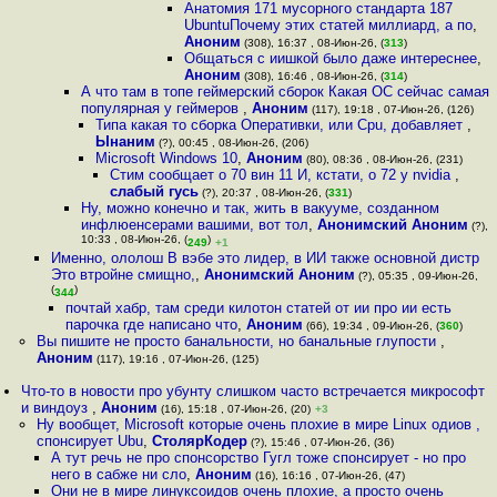
Анатомия 171 мусорного стандарта 187
UbuntuПочему этих статей миллиард, а по
,
Аноним
(308), 16:37 , 08-Июн-26, (
313
)
Общаться с иишкой было даже интереснее
,
Аноним
(308), 16:46 , 08-Июн-26, (
314
)
А что там в топе геймерский сборок Какая ОС сейчас самая
популярная у геймеров
,
Аноним
(117), 19:18 , 07-Июн-26, (126)
Типа какая то сборка Оперативки, или Cpu, добавляет
,
Ынаним
(?), 00:45 , 08-Июн-26, (206)
Microsoft Windows 10
,
Аноним
(80), 08:36 , 08-Июн-26, (231)
Стим сообщает о 70 вин 11 И, кстати, о 72 у nvidia
,
слабый гусь
(?), 20:37 , 08-Июн-26, (
331
)
Ну, можно конечно и так, жить в вакууме, созданном
инфлюенсерами вашими, вот тол
,
Анонимский Аноним
(?),
10:33 , 08-Июн-26, (
)
249
+1
Именно, ололош В вэбе это лидер, в ИИ также основной дистр
Это втройне смищно,
,
Анонимский Аноним
(?), 05:35 , 09-Июн-26,
(
)
344
почтай хабр, там среди килотон статей от ии про ии есть
парочка где написано что
,
Аноним
(66), 19:34 , 09-Июн-26, (
360
)
Вы пишите не просто банальности, но банальные глупости
,
Аноним
(117), 19:16 , 07-Июн-26, (125)
Что-то в новости про убунту слишком часто встречается микрософт
и виндоуз
,
Аноним
(16), 15:18 , 07-Июн-26, (20)
+3
Ну вообщет, Microsoft которые очень плохие в мире Linux одиов ,
спонсирует Ubu
,
СтолярКодер
(?), 15:46 , 07-Июн-26, (36)
А тут речь не про спонсорство Гугл тоже спонсирует - но про
него в сабже ни сло
,
Аноним
(16), 16:16 , 07-Июн-26, (47)
Они не в мире линуксоидов очень плохие, а просто очень