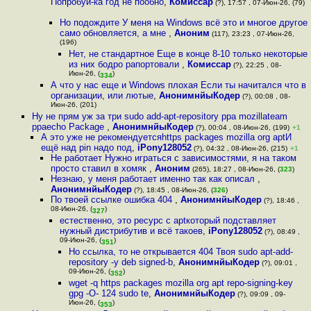
Попробуй-ка год не пообно
,
Комиссар
(?), 17:57 , 07-Июн-26, (79)
Но подождите У меня на Windows всё это и многое другое
само обновляется, а мне
,
Аноним
(117), 23:23 , 07-Июн-26,
(196)
Нет, не стандартное Еще в конце 8-10 только некоторые
из них бодро рапортовали
,
Комиссар
(?), 22:25 , 08-
Июн-26, (
)
334
А что у нас еще и Windows плохая Если ты начитался что в
организации, или лютые
,
АнонимнйыКодер
(?), 00:08 , 08-
Июн-26, (201)
Ну не прям уж за три sudo add-apt-repository ppa mozillateam
ppaecho Package
,
АнонимнйыКодер
(?), 00:04 , 08-Июн-26, (199)
+1
А это уже не рекомендуетсяhttps packages mozilla org aptИ
ещё над pin надо под
,
iPony128052
(?), 04:32 , 08-Июн-26, (215)
+1
Не работает Нужно играться с зависимостями, я на таком
просто ставил в хомяк
,
Аноним
(265), 18:27 , 08-Июн-26, (
323
)
Незнаю, у меня работает именно так как описал
,
АнонимнйыКодер
(?), 18:45 , 08-Июн-26, (
326
)
По твоей ссылке ошибка 404
,
АнонимнйыКодер
(?), 18:46 ,
08-Июн-26, (
)
327
естественно, это ресурс с aptкоторый подставляет
нужный дистрибутив и всё такоев
,
iPony128052
(?), 08:49 ,
09-Июн-26, (
)
351
Но ссылка, то не открывается 404 Твоя sudo apt-add-
repository -y deb signed-b
,
АнонимнйыКодер
(?), 09:01 ,
09-Июн-26, (
)
352
wget -q https packages mozilla org apt repo-signing-key
gpg -O- 124 sudo te
,
АнонимнйыКодер
(?), 09:09 , 09-
Июн-26, (
)
353