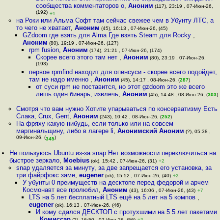
сообщества комментаторов о
,
Аноним
(117), 23:19 , 07-Июн-26,
(192)
+1
на Роки или Альма Софт там сейчас свежее чем в Убунту ЛТС, а
то чего не хватает
,
Аноним
(45), 16:13 , 07-Июн-26, (45)
GZdoom где взять для Alma Где взять Steam для Rocky
,
Аноним
(80), 19:19 , 07-Июн-26, (127)
rpm fusion
,
Аноним
(174), 21:21 , 07-Июн-26, (174)
Скорее всего этого там нет
,
Аноним
(80), 23:19 , 07-Июн-26,
(193)
первое rpmfind находит для опенсуси - скорее всего подойдет,
там не надо именно
,
Аноним
(45), 14:17 , 08-Июн-26, (
287
)
от суси rpm не поставится, но этот gzdoom это же всего
лишь один бинарь, извлечь
,
Аноним
(45), 14:48 , 08-Июн-26, (
303
)
Смотря что вам нужно Хотите упарываться по консерватизму Есть
Слака, Crux, Gent
,
Аноним
(243), 10:42 , 08-Июн-26, (
252
)
На фряху какую-нибудь, если только или на совсем
маргинальщину, либо в лагере li
,
Анонимский Аноним
(?), 05:38 ,
09-Июн-26, (
)
345
Не пользуюсь Ubuntu из-за snap Нет возможности переключиться на
быстрое зеркало
,
Moebius
(ok), 15:42 , 07-Июн-26, (31)
+2
snap удаляется за минуту, за две запрещается его установка, за
три файрфокс заме
,
eugener
(ok), 15:52 , 07-Июн-26, (40)
+2
У убунты 0 преимуществ на десктопе перед федорой и арчем
Космонавт все пролюбил
,
Аноним
(43), 16:06 , 07-Июн-26, (43)
+7
LTS на 5 лет бесплатный LTS ещё на 5 лет на 5 компов
,
eugener
(ok), 16:13 , 07-Июн-26, (46)
И кому сдался ДЕСКТОП с протухшими на 5 5 лет пакетами
,
Комиссар
(?), 16:50 , 07-Июн-26, (56)
+3