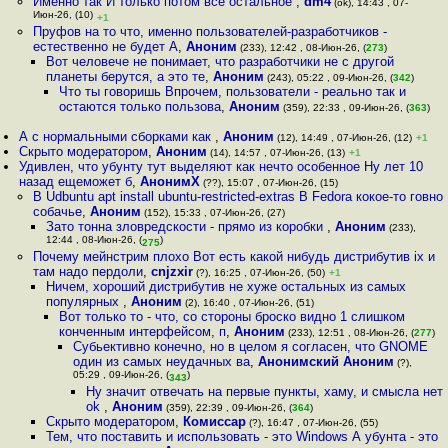
Именно так И только потом всё остальное
,
dm4
(ok), 14:43 , 07-
Июн-26, (10)
+1
Пруфов на то что, именно пользователей-разработчиков -
естественно не будет А
,
Аноним
(233), 12:42 , 08-Июн-26, (
273
)
Вот человече не понимает, что разработчики не с другой
планеты берутся, а это те
,
Аноним
(243), 05:22 , 09-Июн-26, (
342
)
Что ты говоришь Впрочем, пользователи - реально так и
остаются только пользова
,
Аноним
(359), 22:33 , 09-Июн-26, (
363
)
А с нормальными сборками как
,
Аноним
(12), 14:49 , 07-Июн-26, (12)
+1
Скрыто модератором
,
Аноним
(14), 14:57 , 07-Июн-26, (13)
+1
Удивлен, что убунту тут выделяют как нечто особенное Ну лет 10
назад ещеможет б
,
АнонимХ
(??), 15:07 , 07-Июн-26, (15)
В Udbuntu apt install ubuntu-restricted-extras В Fedora кокое-то говно
собачье
,
Аноним
(152), 15:33 , 07-Июн-26, (27)
Зато тонна зловредскости - прямо из коробки
,
Аноним
(233),
12:44 , 08-Июн-26, (
)
275
Почему мейнстрим плохо Вот есть какой нибудь дистрибутив ix и
там надо пердоли
,
cnjzxir
(?), 16:25 , 07-Июн-26, (50)
+1
Ничем, хороший дистрибутив не хуже остальных из самых
популярных
,
Аноним
(2), 16:40 , 07-Июн-26, (51)
Вот только то - что, со стороны броско видно 1 слишком
конченным интерфейсом, п
,
Аноним
(233), 12:51 , 08-Июн-26, (
277
)
Субьективно конечно, но в целом я согласен, что GNOME
один из самых неудачных ва
,
Анонимский Аноним
(?),
05:29 , 09-Июн-26, (
)
343
Ну значит отвечать на первые пункты, хаму, и смысла нет
ok
,
Аноним
(359), 22:39 , 09-Июн-26, (
364
)
Скрыто модератором
,
Комиссар
(?), 16:47 , 07-Июн-26, (55)
Тем, что поставить и использовать - это Windows А убунта - это