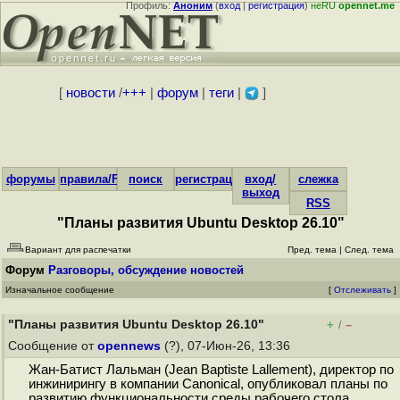
Профиль:
Аноним
(
вход
|
регистрация
)
неRU
opennet.me
[
новости
/
+++
|
форум
|
теги
|
]
форумы
правила/FAQ
поиск
регистрация
вход/
слежка
выход
RSS
"Планы развития Ubuntu Desktop 26.10"
Вариант для распечатки
Пред. тема
|
След. тема
Форум
Разговоры, обсуждение новостей
Изначальное сообщение
[
Отслеживать
]
"Планы развития Ubuntu Desktop 26.10"
+
–
/
Сообщение от
opennews
(?), 07-Июн-26, 13:36
Жан-Батист Лальман (Jean Baptiste Lallement), директор по
инжинирингу в компании Canonical, опубликовал планы по
развитию функциональности среды рабочего стола,