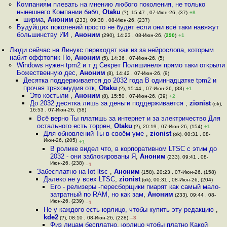
Компаниям плевать на мнению любого поколения, не только
нынешнего Компании бабл
,
Otaku
(?), 15:47 , 07-Июн-26, (37)
+8
ширма
,
Аноним
(233), 09:38 , 08-Июн-26, (237)
Будуйщих поколений просто не будет если они всё таки навяжут
большинству ИИ
,
Аноним
(290), 14:23 , 08-Июн-26, (
290
)
+1
Люди сейчас на Линукс переходят как из за нейрослопа, которым
набит оффтопик По
,
Аноним
(5), 14:36 , 07-Июн-26, (5)
Windows нужен tpm2 и т д Секрет Полишинеля прямо таки открыли
Божественную дес
,
Аноним
(8), 14:42 , 07-Июн-26, (9)
Десятка поддерживается до 2032 года В одиннадцатке tpm2 и
прочая тряхомудия отк
,
Otaku
(?), 15:44 , 07-Июн-26, (33)
+1
Это костыли
,
Аноним
(8), 15:50 , 07-Июн-26, (39)
+2
До 2032 десятка лишь за деньги поддерживается
,
zionist
(ok),
16:53 , 07-Июн-26, (58)
Всё верно Ты платишь за интернет и за электричество Для
остального есть торрен
,
Otaku
(?), 20:19 , 07-Июн-26, (154)
+1
Для обновлений Ты в своём уме
,
zionist
(ok), 00:31 , 08-
Июн-26, (205)
+1
В ролике видел что, в корпоративном LTSC с этим до
2032 - они заблокированы Я
,
Аноним
(233), 09:41 , 08-
Июн-26, (238)
–1
Забесплатно на Iot ltsc
,
Аноним
(158), 20:23 , 07-Июн-26, (158)
Далеко не у всех LTSC
,
zionist
(ok), 00:31 , 08-Июн-26, (204)
Его - релизеры -пересборщики пиарят как самый мало-
затратный по RAM, но как зам
,
Аноним
(233), 09:44 , 08-
Июн-26, (239)
–1
Не у каждого есть юрлицо, чтобы купить эту редакцию
,
kde2
(?), 08:10 , 08-Июн-26, (228)
–3
Физ лицам бесплатно, юрлицо чтобы платно Какой