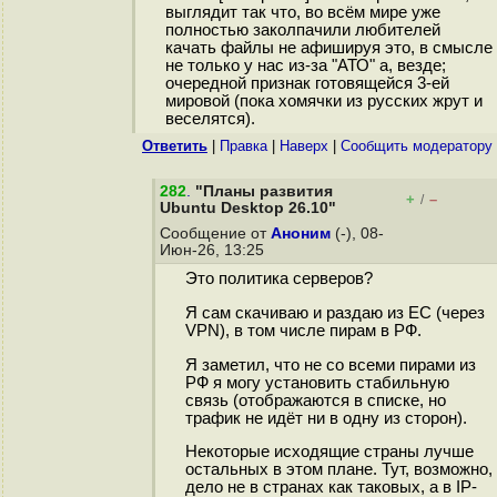
выглядит так что, во всём мире уже
полностью заколпачили любителей
качать файлы не афишируя это, в смысле
не только у нас из-за "АТО" а, везде;
очередной признак готовящейся 3-ей
мировой (пока хомячки из русских жрут и
веселятся).
Ответить
|
Правка
|
Наверх
|
Cообщить модератору
282
.
"Планы развития
+
–
/
Ubuntu Desktop 26.10"
Сообщение от
Аноним
(-), 08-
Июн-26, 13:25
Это политика серверов?
Я сам скачиваю и раздаю из ЕС (через
VPN), в том числе пирам в РФ.
Я заметил, что не со всеми пирами из
РФ я могу установить стабильную
связь (отображаются в списке, но
трафик не идёт ни в одну из сторон).
Некоторые исходящие страны лучше
остальных в этом плане. Тут, возможно,
дело не в странах как таковых, а в IP-