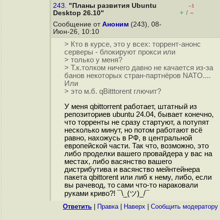
243.
"Планы развития Ubuntu
–1
+
–
Desktop 26.10"
/
Сообщение от
Аноним
(243), 08-
Июн-26, 10:10
> Кто в курсе, это у всех: торрент-анонс
серверы - блокируют прокси или
> только у меня?
> Т.к.толком ничего давно не качается из-за
банов некоторых стран-партнёров NATO....
Или
> это м.б. qBitttorent глючит?
У меня qbittorrent работает, штатный из
репозиториев ubuntu 24.04, бывает конечно,
что торренты не сразу стартуют, а потупят
несколько минут, но потом работают всё
равно, нахожусь в РФ, в центральной
европейской части. Так что, возможно, это
либо проделки вашего провайдера у вас на
местах, либо васянство вашего
дистрибутива и васянство мейнтейнера
пакета qbittorent или либ к нему, либо, если
вы рачевод, то сами что-то нараковали
руками криво?! ¯\_(ツ)_/¯
Ответить
|
Правка
|
Наверх
|
Cообщить модератору