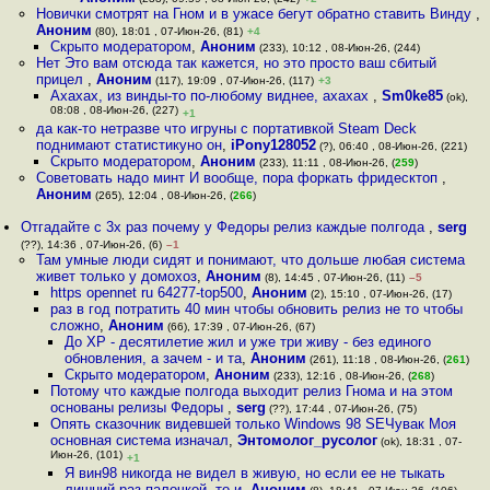
Новички смотрят на Гном и в ужасе бегут обратно ставить Винду
,
Аноним
(80), 18:01 , 07-Июн-26, (81)
+4
Скрыто модератором
,
Аноним
(233), 10:12 , 08-Июн-26, (244)
Нет Это вам отсюда так кажется, но это просто ваш сбитый
прицел
,
Аноним
(117), 19:09 , 07-Июн-26, (117)
+3
Ахахах, из винды-то по-любому виднее, ахахах
,
Sm0ke85
(ok),
08:08 , 08-Июн-26, (227)
+1
да как-то нетразве что игруны с портативкой Steam Deck
поднимают статистикуно он
,
iPony128052
(?), 06:40 , 08-Июн-26, (221)
Скрыто модератором
,
Аноним
(233), 11:11 , 08-Июн-26, (
259
)
Советовать надо минт И вообще, пора форкать фридесктоп
,
Аноним
(265), 12:04 , 08-Июн-26, (
266
)
Отгадайте с 3х раз почему у Федоры релиз каждые полгода
,
serg
(??), 14:36 , 07-Июн-26, (6)
–1
Там умные люди сидят и понимают, что дольше любая система
живет только у домохоз
,
Аноним
(8), 14:45 , 07-Июн-26, (11)
–5
https opennet ru 64277-top500
,
Аноним
(2), 15:10 , 07-Июн-26, (17)
раз в год потратить 40 мин чтобы обновить релиз не то чтобы
сложно
,
Аноним
(66), 17:39 , 07-Июн-26, (67)
До XP - десятилетие жил и уже три живу - без единого
обновления, а зачем - и та
,
Аноним
(261), 11:18 , 08-Июн-26, (
261
)
Скрыто модератором
,
Аноним
(233), 12:16 , 08-Июн-26, (
268
)
Потому что каждые полгода выходит релиз Гнома и на этом
основаны релизы Федоры
,
serg
(??), 17:44 , 07-Июн-26, (75)
Опять сказочник видевшей только Windows 98 SEЧувак Моя
основная система изначал
,
Энтомолог_русолог
(ok), 18:31 , 07-
Июн-26, (101)
+1
Я вин98 никогда не видел в живую, но если ее не тыкать
лишний раз палочкой, то и
,
Аноним