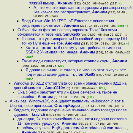
тяжкий выбор
,
Аноним
(232), 09:06 , 08-Июн-26, (232)
+1
А, что же это подставные редизеры и репакеры порой
без краков его распространяют
,
Аноним
(233), 09:48 ,
08-Июн-26, (240)
Бред Стоит Win 10 LTSC IoT Enterprise обновления
регулярно прилетают
,
Аноним
(295), 14:35 , 08-Июн-26, (
295
)
+1
Сейчас бы на фактах поспекулировать Твоя 10ка хоум
обновляется Я тебе нап
,
Sm0ke85
(ok), 08:02 , 08-Июн-26, (225)
–1
Говорят, это уже исправили По крайней мере подмену DLL
точно Ну и ещё же тре
,
Аноним
(233), 09:56 , 08-Июн-26, (241)
+1
Кстати, так вот м б почему у них требование именно
SSE4 2 Учитывая что, неаде
,
Аноним
(359), 16:49 , 09-Июн-26,
(
)
359
Такие люди существуют, которые ставили хоум
,
Аноним
(295), 14:37 , 08-Июн-26, (
296
)
Я давно на винде не сидел, но именно этот выпуск все
под игры ставили дома, т к
,
Sm0ke85
(ok), 07:40 , 10-Июн-26,
(
)
365
Windows 10 8212 отстой Vista со всеми обновлениями 8212 на
данный момент
,
Анон1110м
(?), 11:06 , 08-Июн-26, (
257
)
Она с Уефи работает что ли Даже семерка на такое не
способна
,
Аноним
(8), 16:08 , 08-Июн-26, (
311
)
А как раз, Windows2K, обещщают выпилить нейрослоп И вот в
Ubuntu, ново прогресси
,
СтолярКодер
(?), 15:14 , 07-Июн-26, (18)
–4
Когда-то, подобное сокрашение означало нечто гораздо более
здравое
,
kravich
(ok), 15:54 , 07-Июн-26, (41)
да ладно, 2х-тонка кривейшая была, хотя недавно поставил
11, поменять уродскую
,
Аноним
(66), 17:37 , 07-Июн-26, (66)
врёшь, опуская, Ещё долго самой стабильной считалась
,
Аноним
(233), 09:59 , 08-Июн-26, (242)
+2