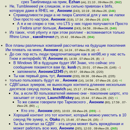
срез Тамбливида на прим
,
Ezhan
(ok), 21:10 , 09-Июн-26, (
362
)
Не, Tumbleweed уж слишком, и он сильно привязан к btrfs,
которую даже в RHEL не
,
Аноним
(243), 10:19 , 08-Июн-26, (
246
)
Справедливости ради а не пиара Canonical для у них не лапки
Они просто настрое
,
Аноним
(319), 17:34 , 08-Июн-26, (
319
)
А я и не спорю о том, что LTS у них годно получаются Просто
у Fedora штат больше
,
Аноним
(243), 04:58 , 09-Июн-26, (
340
)
Из таких, чтоб убунту и при этом роллинг - вспоминается только
Rhino Linux
,
какойточел
(?), 15:42 , 08-Июн-26, (
304
)
Все планы различных компаний рассчитаны на будущие поколения
Им плевать на мнен
,
Аноним
(4), 14:24 , 07-Июн-26, (4)
–6
До сих пор есть люди предпочитающие как в win98,но у нас есть
Гном и интерфейс W
,
Аноним
(8), 14:39 , 07-Июн-26, (8)
–3
В Windows 98 в будущем будет ИИ Знаю, что сейчас это
сообщение покажется вам бр
,
kusb
(?), 20:01 , 07-Июн-26, (146)
–1
запомнили
,
Аноним12345
(?), 05:57 , 08-Июн-26, (220)
Ты как первый день тут
,
Аноним
(233), 09:36 , 08-Июн-26, (235)
только пользовать будут их
,
Аноним
(14), 14:58 , 07-Июн-26, (14)
+6
СДВГшных зумеров, не выносящих контента длиннее нескольких
десятков секунд полон
,
kravich
(ok), 15:17 , 07-Июн-26, (19)
+2
Хм, а если 80 пользователей именно они - поколение шортс, кто
засыпает от скуки
,
LaunchWiskey
(ok), 15:44 , 07-Июн-26, (32)
+1
То же самое говорили про Тарковского
,
Аноним
(80), 17:59 , 07-
Июн-26, (80)
+1
Кто это
,
Аноним
(355), 10:03 , 09-Июн-26, (
355
)
–1
Хороший контент это тот контент, который можно уместить в 10
секунд Не зумер, н
,
Otaku
(?), 15:46 , 07-Июн-26, (35)
–7
Ты бы почитал за СДВГ - эта штука может быть врождённая и
может работать всю жиз
,
Аноним
(265), 12:03 , 08-Июн-26, (
265
)