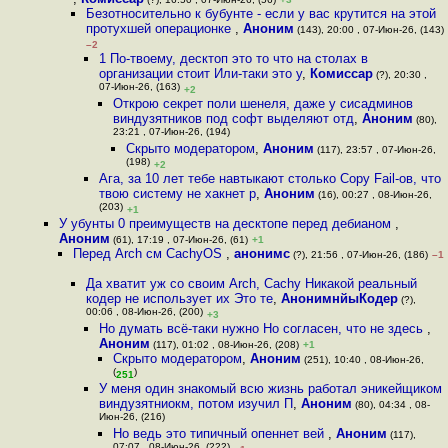
Безотносительно к бубунте - если у вас крутится на этой
протухшей операционке
,
Аноним
(143), 20:00 , 07-Июн-26, (143)
–2
1 По-твоему, десктоп это то что на столах в
организации стоит Или-таки это у
,
Комиссар
(?), 20:30 ,
07-Июн-26, (163)
+2
Открою секрет поли шенеля, даже у сисадминов
виндузятников под софт выделяют отд
,
Аноним
(80),
23:21 , 07-Июн-26, (194)
Скрыто модератором
,
Аноним
(117), 23:57 , 07-Июн-26,
(198)
+2
Ага, за 10 лет тебе навтыкают столько Copy Fail-ов, что
твою систему не хакнет р
,
Аноним
(16), 00:27 , 08-Июн-26,
(203)
+1
У убунты 0 преимуществ на десктопе перед дебианом
,
Аноним
(61), 17:19 , 07-Июн-26, (61)
+1
Перед Arch см CachyOS
,
анонимс
(?), 21:56 , 07-Июн-26, (186)
–1
Да хватит уж со своим Arch, Cachy Никакой реальный
кодер не использует их Это те
,
АнонимнйыКодер
(?),
00:06 , 08-Июн-26, (200)
+3
Но думать всё-таки нужно Но согласен, что не здесь
,
Аноним
(117), 01:02 , 08-Июн-26, (208)
+1
Скрыто модератором
,
Аноним
(251), 10:40 , 08-Июн-26,
(
)
251
У меня один знакомый всю жизнь работал эникейщиком
виндузятниокм, потом изучил П
,
Аноним
(80), 04:34 , 08-
Июн-26, (216)
Но ведь это типичный опеннет вей
,
Аноним
(117),