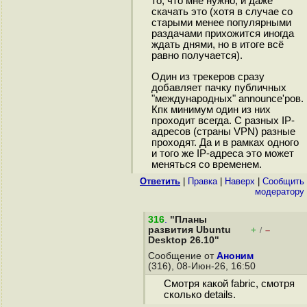
то, что мне нужно, и даже
скачать это (хотя в случае со
старыми менее популярными
раздачами прихожится иногда
ждать днями, но в итоге всё
равно получается).
Один из трекеров сразу
добавляет пачку публичных
"международных" announce'ров.
Кпк минимум один из них
проходит всегда. С разных IP-
адресов (страны VPN) разные
проходят. Да и в рамках одного
и того же IP-адреса это может
меняться со временем.
Ответить
|
Правка
|
Наверх
|
Cообщить
модератору
316
.
"Планы
развития Ubuntu
+
–
/
Desktop 26.10"
Сообщение от
Аноним
(316), 08-Июн-26, 16:50
Cмотря какой fabric, смотря
сколько details.