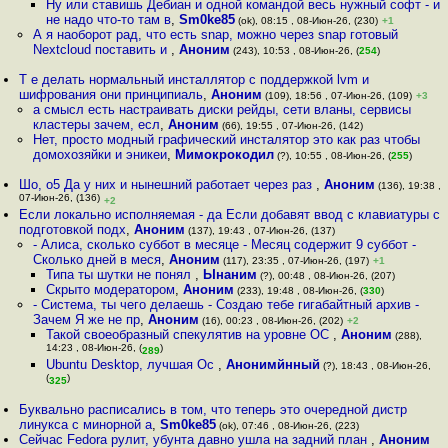
Ну или ставишь Дебиан и одной командой весь нужный софт - и
не надо что-то там в
,
Sm0ke85
(ok), 08:15 , 08-Июн-26, (230)
+1
А я наоборот рад, что есть snap, можно через snap готовый
Nextcloud поставить и
,
Аноним
(243), 10:53 , 08-Июн-26, (
254
)
Т е делать нормальный инсталлятор с поддержкой lvm и
шифрования они принципиаль
,
Аноним
(109), 18:56 , 07-Июн-26, (109)
+3
а смысл есть настраивать диски рейды, сети вланы, сервисы
кластеры зачем, есл
,
Аноним
(66), 19:55 , 07-Июн-26, (142)
Нет, просто модный графический инсталятор это как раз чтобы
домохозяйки и эникеи
,
Мимокрокодил
(?), 10:55 , 08-Июн-26, (
255
)
Шо, о5 Да у них и нынешний работает через раз
,
Аноним
(136), 19:38 ,
07-Июн-26, (136)
+2
Если локально исполняемая - да Если добавят ввод с клавиатуры с
подготовкой подх
,
Аноним
(137), 19:43 , 07-Июн-26, (137)
- Алиса, сколько суббот в месяце - Месяц содержит 9 суббот -
Сколько дней в меся
,
Аноним
(117), 23:35 , 07-Июн-26, (197)
+1
Типа ты шутки не понял
,
Ынаним
(?), 00:48 , 08-Июн-26, (207)
Скрыто модератором
,
Аноним
(233), 19:48 , 08-Июн-26, (
330
)
- Система, ты чего делаешь - Создаю тебе гигабайтный архив -
Зачем Я же не пр
,
Аноним
(16), 00:23 , 08-Июн-26, (202)
+2
Такой своеобразный спекулятив на уровне ОС
,
Аноним
(288),
14:23 , 08-Июн-26, (
)
289
Ubuntu Desktop, лучшая Ос
,
Анонимйнный
(?), 18:43 , 08-Июн-26,
(
)
325
Буквально расписались в том, что теперь это очередной дистр
линукса с минорной а
,
Sm0ke85
(ok), 07:46 , 08-Июн-26, (223)
Сейчас Fedora рулит, убунта давно ушла на задний план
,
Аноним