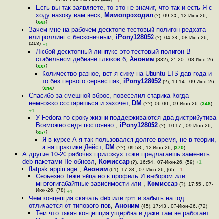
07:07 , 08-Июн-26, (222)
–1
Есть вы так заявляете, то это не значит, что так и есть Я с
ходу назову вам неск
,
Мимопроходил
(?), 09:33 , 12-Июн-26,
(
)
369
Зачем мне на рабочем десктопе тестовый полигон редхата
или роллинг с бесконечным
,
iPony128052
(?), 04:38 , 08-Июн-26,
(218)
+1
Любой десктопный линпукс это тестовый полигон В
стабильном дебиане глюков б
,
Аноним
(332), 21:20 , 08-Июн-26,
(
)
332
Количество разное, вот я сижу на Ubuntu LTS дав года и
то без первого сервис пак
,
iPony128052
(?), 10:14 , 09-Июн-26,
(
)
356
Спасибо за смешной вброс, повеселил старика Когда
немножко состаришься и захочет
,
DM
(??), 06:00 , 09-Июн-26, (
346
)
+1
У Fedora по сроку жизни поддерживаются два дистрибутива
Возможно сидя постоянно
,
iPony128052
(?), 10:17 , 09-Июн-26,
(
)
357
Я в курсе А я так пользовался долгое время, не в теории,
а на практике Дейст
,
DM
(??), 09:58 , 12-Июн-26, (
370
)
А другие 10-20 рабочих приложух тоже предлагаешь заменить
deb-пакетами Не обновл
,
Комиссар
(?), 16:54 , 07-Июн-26, (59)
+1
flatpak appimage
,
Аноним
(61), 17:28 , 07-Июн-26, (65)
–1
Серьезно Теже яйца но в профиль И выбором или
многогигабайтные зависимости или
,
Комиссар
(?), 17:55 , 07-
Июн-26, (78)
+1
Чем концепция скачать deb или rpm и забыть на год
отличается от типового пов
,
Аноним
(45), 17:43 , 07-Июн-26, (72)
Тем что такая концепция ущербна и даже там не работает