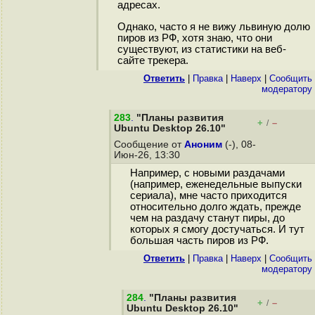
адресах.
Однако, часто я не вижу львиную долю
пиров из РФ, хотя знаю, что они
существуют, из статистики на веб-
сайте трекера.
Ответить
|
Правка
|
Наверх
|
Cообщить
модератору
283
.
"Планы развития
+
–
/
Ubuntu Desktop 26.10"
Сообщение от
Аноним
(-), 08-
Июн-26, 13:30
Например, с новыми раздачами
(например, еженедельные выпуски
сериала), мне часто приходится
относительно долго ждать, прежде
чем на раздачу станут пиры, до
которых я смогу достучаться. И тут
большая часть пиров из РФ.
Ответить
|
Правка
|
Наверх
|
Cообщить
модератору
284
.
"Планы развития
+
–
/
Ubuntu Desktop 26.10"