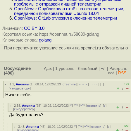
проблемы с отправкой лишней телеметрии
OpenNews: Опубликован отчёт на основе телеметрии,
переданной пользователями Ubuntu 18.04
OpenNews: GitLab отложил включение телеметрии
Лицензия:
CC BY 3.0
Короткая ссылка: https://opennet.ru/58639-golang
Ключевые слова:
golang
При перепечатке указание ссылки на opennet.ru обязательно
Обсуждение
Ajax
|
1 уровень
|
Линейный
|
+/-
|
Раскрыть
(490)
всё
|
RSS
+39
1.1
,
Аноним
(
1
), 08:14, 12/02/2023 [
ответить
] [
﹢﹢﹢
] [
· · ·
]
[
↓
]
+
–
[
к модератору
]
/
Ничего себе...
2.38
,
Аноним
(
38
), 10:02, 12/02/2023 [
^
] [
^^
] [
^^^
] [
ответить
]
[
↓
]
+
–
/
[
к модератору
]
Да будет плачъ?
+22
3.43
,
Аноним
(
43
), 10:09, 12/02/2023 [
^
] [
^^
] [
^^^
] [
ответить
]
[
↓
]
+
–
[
к модератору
]
/