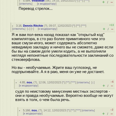
5.584
,
Vivaswan
(
ok
), 14:33, 15/02/2023 [
^
] [
^^
] [
^^^
]
+
–
/
[
ответить
]
[
к модератору
]
Перевод стрелок...
+13
3.16
,
Dennis Ritchie
(
?
), 09:07, 12/02/2023 [
^
] [
^^
] [
^^^
]
+
–
[
ответить
]
[
↓
] [
↑
] [
к модератору
]
/
Я ж вам пол-века назад показал как "открытый код"
компилятора, в сто раз более примитивного чем это
ваше смузи-игого, может содержать абсолютно
невидимую закладку и ничего вы не сможете, даже если
бы вы на самом деле умели кодить, а не выполняли
неглядя непонятные последовательности заклинаний со
стековерфлова.
Но вы - необучаемые. Жрите ваш гуглозонд, не
подпрыгивайте. А я в раю, меня он уже не достанет.
–6
4.85
,
пох.
(
?
), 12:06, 12/02/2023 [
^
] [
^^
] [
^^^
] [
ответить
]
[
↓
]
+
–
[
к модератору
]
/
судя по неистовому минусению местных экспертов -
они и правда необучаемые. Вероятно вообще не могут
взять в толк, о чем была речь.
–2
5.166
,
пох.
(
?
), 14:12, 12/02/2023 [
^
] [
^^
] [
^^^
] [
ответить
]
+
–
[
к модератору
]
/