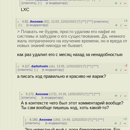
+
–
[
ответить
]
[
↑
] [
к модератору
]
/
LXC
+3
4.82
,
Аноним
(
82
), 12:03, 12/02/2023 [
^
] [
^^
] [
^^^
] [
ответить
]
+
–
[
↑
] [
к модератору
]
/
> Плакать не будем, просто удалим его нафиг из
системы и забудем о его существовании. Да, немного
жаль потраченного на изучение времени, но и вреда от
новых знаний никогда не бывает.
как раз удалил его с месяц назад за ненадобностью
–2
4.117
,
darkshvein
(
ok
), 13:05, 12/02/2023 [
^
] [
^^
] [
^^^
]
+
–
[
ответить
]
[
↓
] [
к модератору
]
/
а писать код правильно и красиво не варик?
5.172
,
Аноним
(
172
), 14:26, 12/02/2023 [
^
] [
^^
] [
^^^
]
+
–
/
[
ответить
]
[
к модератору
]
А в контексте чего был этот комментарий вообще?
Ты сам вообще пишешь код, хоть какой-то?
+3
6.180
,
Аноним
(
180
), 14:49, 12/02/2023 [
^
] [
^^
] [
^^^
]
+
–
[
ответить
]
[
к модератору
]
/
Это известный ещё с лора бредогенератор. Его