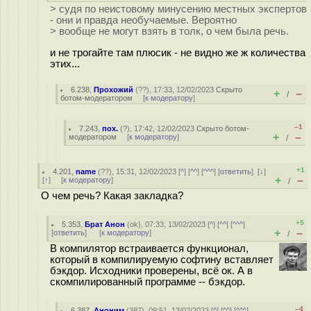
> судя по неистовому минусению местных экспертов
- они и правда необучаемые. Вероятно
> вообще не могут взять в толк, о чем была речь.
и не трогайте там плюсик - не видно же ж количества
этих...
6.238
,
Прохожий
(
??
), 17:33, 12/02/2023
Скрыто
+
–
/
ботом-модератором
[
к модератору
]
–1
7.243
,
пох.
(
?
), 17:42, 12/02/2023
Скрыто ботом-
+
–
модератором
[
к модератору
]
/
+1
4.201
,
name
(
??
), 15:31, 12/02/2023 [
^
] [
^^
] [
^^^
] [
ответить
]
[
↓
]
+
–
[
↑
] [
к модератору
]
/
О чем речь? Какая закладка?
+5
5.353
,
Брат Анон
(
ok
), 07:33, 13/02/2023 [
^
] [
^^
] [
^^^
]
+
–
[
ответить
]
[
к модератору
]
/
В компилятор встраивается функционал,
который в компилируемую софтину вставляет
бэкдор. Исходники проверены, всё ок. А в
скомпилированный программе -- бэкдор.
–4
6.387
,
Аноним
(
387
), 09:51, 13/02/2023 [
^
] [
^^
] [
^^^
]