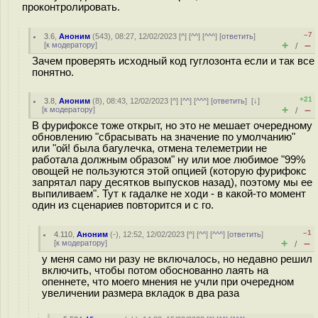
проконтролировать.
–7
3.6
,
Аноним
(
543
), 08:27, 12/02/2023 [
^
] [
^^
] [
^^^
] [
ответить
]
+
–
[
к модератору
]
/
Зачем проверять исходный код гуглозонта если и так все
понятно.
+21
3.8
,
Аноним
(
8
), 08:43, 12/02/2023 [
^
] [
^^
] [
^^^
] [
ответить
]
[
↓
]
+
–
[
к модератору
]
/
В фурифоксе тоже открыт, но это не мешает очередному
обновлению "сбрасывать на значение по умолчанию"
или "ой! была багулечка, отмена телеметрии не
работала должным образом" ну или мое любимое "99%
овощей не пользуются этой опцией (которую фурифокс
запрятал пару десятков выпусков назад), поэтому мы ее
выпиливаем". Тут к гадалке не ходи - в какой-то момент
один из сценариев повторится и с го.
–1
4.110
,
Аноним
(
-
), 12:52, 12/02/2023 [
^
] [
^^
] [
^^^
] [
ответить
]
+
–
[
к модератору
]
/
у меня само ни разу не включалось, но недавно решил
включить, чтобы потом обоснованно лаять на
опеннете, что моего мнения не учли при очередном
увеличении размера вкладок в два раза