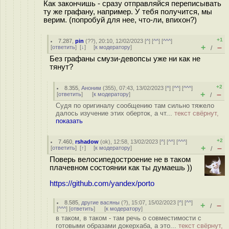
Как закончишь - сразу отправляйся переписывать
ту же графану, например. У тебя получится, мы
верим. (попробуй для нее, что-ли, впихон?)
+1
7.287
,
pin
(
??
), 20:10, 12/02/2023 [
^
] [
^^
] [
^^^
]
+
–
[
ответить
]
[
↓
] [
к модератору
]
/
Без графаны смузи-девопсы уже ни как не
тянут?
+2
8.355
,
Аноним
(
355
), 07:43, 13/02/2023 [
^
] [
^^
] [
^^^
]
+
–
[
ответить
]
[
к модератору
]
/
Судя по оригиналу сообщению там сильно тяжело
далось изучение этих оберток, а чт...
текст свёрнут,
показать
+2
7.460
,
rshadow
(
ok
), 12:58, 13/02/2023 [
^
] [
^^
] [
^^^
]
+
–
[
ответить
]
[
↑
] [
к модератору
]
/
Поверь велосипедостроение не в таком
плачевном состоянии как ты думаешь ))
https://github.com/yandex/porto
8.585
,
другие васяны
(
?
), 15:07, 15/02/2023 [
^
] [
^^
]
+
–
/
[
^^^
] [
ответить
]
[
к модератору
]
в таком, в таком - там речь о совместимости с
готовыми образами докерхаба, а это...
текст свёрнут,