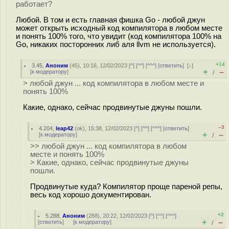
работает?
Любой. В том и есть главная фишка Go - любой джун
может открыть исходный код компилятора в любом месте
и понять 100% того, что увидит (код компилятора 100% на
Go, никаких посторонних либ аля llvm не используется).
+14
3.45
,
Аноним
(
45
), 10:16, 12/02/2023 [
^
] [
^^
] [
^^^
] [
ответить
]
[
↓
]
+
–
[
к модератору
]
/
> любой джун ... код компилятора в любом месте и
понять 100%
Какие, однако, сейчас продвинутые джуны пошли.
–3
4.204
,
leap42
(
ok
), 15:38, 12/02/2023 [
^
] [
^^
] [
^^^
] [
ответить
]
+
–
[
к модератору
]
/
>> любой джун ... код компилятора в любом
месте и понять 100%
> Какие, однако, сейчас продвинутые джуны
пошли.
Продвинутые куда? Компилятор проще пареной репы,
весь код хорошо документирован.
+2
5.288
,
Аноним
(
288
), 20:22, 12/02/2023 [
^
] [
^^
] [
^^^
]
+
–
[
ответить
]
[
к модератору
]
/