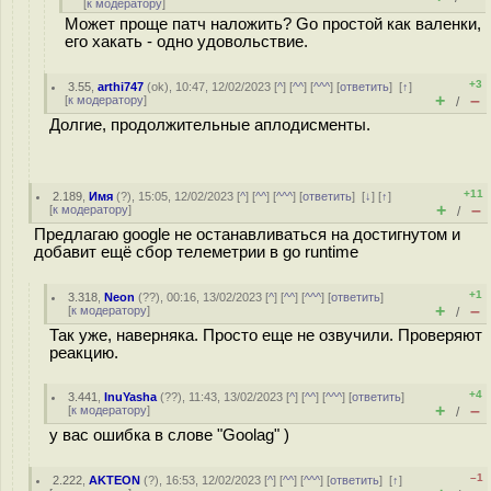
[
к модератору
]
Может проще патч наложить? Go простой как валенки,
его хакать - одно удовольствие.
+3
3.55
,
arthi747
(
ok
), 10:47, 12/02/2023 [
^
] [
^^
] [
^^^
] [
ответить
]
[
↑
]
+
–
[
к модератору
]
/
Долгие, продолжительные аплодисменты.
+11
2.189
,
Имя
(
?
), 15:05, 12/02/2023 [
^
] [
^^
] [
^^^
] [
ответить
]
[
↓
] [
↑
]
+
–
[
к модератору
]
/
Предлагаю google не останавливаться на достигнутом и
добавит ещё сбор телеметрии в go runtime
+1
3.318
,
Neon
(
??
), 00:16, 13/02/2023 [
^
] [
^^
] [
^^^
] [
ответить
]
+
–
[
к модератору
]
/
Так уже, наверняка. Просто еще не озвучили. Проверяют
реакцию.
+4
3.441
,
InuYasha
(
??
), 11:43, 13/02/2023 [
^
] [
^^
] [
^^^
] [
ответить
]
+
–
[
к модератору
]
/
у вас ошибка в слове "Goolag" )
–1
2.222
,
AKTEON
(
?
), 16:53, 12/02/2023 [
^
] [
^^
] [
^^^
] [
ответить
]
[
↑
]