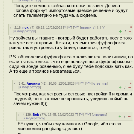
[
к модератору
]
Погодите немного сейчас конторки по завет Дениса
Попова форкнут импортозамещаемое решение и будут
слать телеметрию не тудэма, а сюдема.
–4
2.18
,
пох.
(
?
), 09:13, 12/02/2023 [
^
] [
^^
] [
^^^
] [
ответить
]
[
↓
] [
↑
]
+
–
[
к модератору
]
/
Ну зойчем вы тгавите - который будет работать после того
как уже все отправил. Кстати, телеметрия фуфлофокса
ровно так и устроена. (и у brave, помнится, тоже)
P.S. обновления фуфлофокса отключаются политиками, но
если ты настолько... что еще пользуешься фуфлофоксом -
сиди на зонде ровненько, я не буду тебе подсказывать как.
А то еще и троянов нахватаешься.
–2
3.41
,
Аноним
(
41
), 10:06, 12/02/2023 [
^
] [
^^
] [
^^^
] [
ответить
]
+
–
[
к модератору
]
/
Посмотрим, как устроены сетевые настройки ff и хрома и
подумай, чего в хроме не прописать, увидишь поймёшь
зачем нужен ff)))
4.139
,
Bob
(
??
), 13:45, 12/02/2023 [
^
] [
^^
] [
^^^
] [
ответить
]
+
–
/
[
к модератору
]
FF нужен, чтобы ему камшотил Google, ибо его за
монополию gangbang сделают)
--