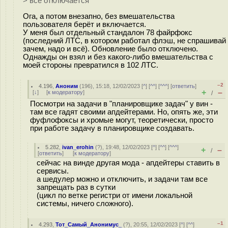
> всё отключается
Ога, а потом внезапно, без вмешательства
пользователя берёт и включается.
У меня был отдельный стандалон 78 файрфокс
(последний ЛТС, в котором работал флэш, не спрашивай
зачем, надо и всё). Обновление было отключено.
Однажды он взял и без какого-либо вмешательства с
моей стороны превратился в 102 ЛТС.
–2
4.196
,
Аноним
(
196
), 15:18, 12/02/2023 [
^
] [
^^
] [
^^^
] [
ответить
]
+
–
[
↓
] [
к модератору
]
/
Посмотри на задачи в "планировщике задач" у вин -
там все гадят своими апдейтерами. Но, опять же, эти
фуфлофоксы и хромые могут, теоретически, просто
при работе задачу в планировщике создавать.
5.282
,
ivan_erohin
(
?
), 19:48, 12/02/2023 [
^
] [
^^
] [
^^^
]
+
–
/
[
ответить
]
[
к модератору
]
сейчас на винде другая мода - апдейтеры ставить в
сервисы.
а шедулер можно и отключить, и задачи там все
запрещать раз в сутки
(цикл по ветке регистри от имени локальной
системы, ничего сложного).
–1
4.293
,
Тот_Самый_Анонимус_
(
?
), 20:55, 12/02/2023 [
^
] [
^^
]