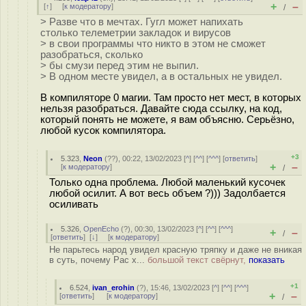
+
–
[
↑
] [
к модератору
]
/
> Разве что в мечтах. Гугл может напихать
столько телеметрии закладок и вирусов
> в свои программы что никто в этом не сможет
разобраться, сколько
> бы смузи перед этим не выпил.
> В одном месте увидел, а в остальных не увидел.
В компиляторе 0 магии. Там просто нет мест, в которых
нельзя разобраться. Давайте сюда ссылку, на код,
который понять не можете, я вам объясню. Серьёзно,
любой кусок компилятора.
+3
5.323
,
Neon
(
??
), 00:22, 13/02/2023 [
^
] [
^^
] [
^^^
] [
ответить
]
+
–
[
к модератору
]
/
Только одна проблема. Любой маленький кусочек
любой осилит. А вот весь объем ?))) Задолбается
осиливать
5.326
,
OpenEcho
(
?
), 00:30, 13/02/2023 [
^
] [
^^
] [
^^^
]
+
–
/
[
ответить
]
[
↓
] [
к модератору
]
Не парьтесь народ увидел красную тряпку и даже не вникая
в суть, почему Рас х...
большой текст свёрнут,
показать
+1
6.524
,
ivan_erohin
(
?
), 15:46, 13/02/2023 [
^
] [
^^
] [
^^^
]
+
–
[
ответить
]
[
к модератору
]
/