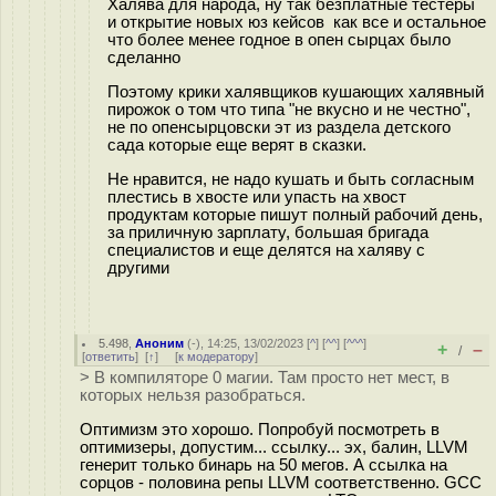
Халява для народа, ну так безплатные тестеры
и открытие новых юз кейсов как все и остальное
что более менее годное в опен сырцах было
сделанно
Поэтому крики халявщиков кушающих халявный
пирожок о том что типа "не вкусно и не честно",
не по опенсырцовски эт из раздела детского
сада которые еще верят в сказки.
Не нравится, не надо кушать и быть согласным
плестись в хвосте или упасть на хвост
продуктам которые пишут полный рабочий день,
за приличную зарплату, большая бригада
специалистов и еще делятся на халяву с
другими
5.498
,
Аноним
(
-
), 14:25, 13/02/2023 [
^
] [
^^
] [
^^^
]
+
–
/
[
ответить
]
[
↑
] [
к модератору
]
> В компиляторе 0 магии. Там просто нет мест, в
которых нельзя разобраться.
Оптимизм это хорошо. Попробуй посмотреть в
оптимизеры, допустим... ссылку... эх, балин, LLVM
генерит только бинарь на 50 мегов. А ссылка на
сорцов - половина репы LLVM соответственно. GCC