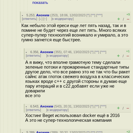
показать
+5
5.253
,
Аноним
(
253
), 18:06, 12/02/2023 [
^
] [
^^
] [
^^^
]
+
–
[
ответить
]
[
↓
] [
↑
] [
к модератору
]
/
Как небыло этой ереси еще лет пять назад, так и в
помине не будет через еще лет пять. Много всяких
супер-пупер техноолгий возникало и умирало, а это
гумно загнется еще быстрее.
+1
6.356
,
Аноним
(
355
), 07:46, 13/02/2023 [
^
] [
^^
] [
^^^
]
+
–
[
ответить
]
[
к модератору
]
/
А я вижу, что вполне грамотную тему сделали
зеленые потоки и прожаренные стандартные типы
другое дело, что все равно это не так что бы ракет
сайнс атак глоток свежего воздуха в классических
языках вроде с++ с другой стороны я думаю еще
пару итераций и в с22 добавят если уже не
доварили
все это
6.543
,
Аноним
(
543
), 20:31, 13/02/2023 [
^
] [
^^
] [
^^^
]
+
–
/
[
ответить
]
[
к модератору
]
Хостинг Beget использовал docker ещё в 2016
А это не супер-технологическая компания
+2
5.289
,
Аноним
(
289
), 20:32, 12/02/2023 [
^
] [
^^
] [
^^^
]