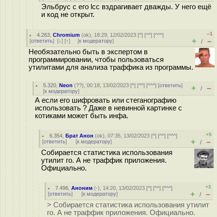
Эльбрус с его lcc вздрагивает дважды. У него ещё
и код не открыт.
–1
4.263
,
Chromium
(
ok
), 18:29, 12/02/2023 [
^
] [
^^
] [
^^^
]
+
–
[
ответить
]
[
↓
] [
↑
] [
к модератору
]
/
Необязательно быть в экспертом в
программировании, чтобы пользоваться
утилитами для анализа траффика из программы.
5.320
,
Neon
(
??
), 00:18, 13/02/2023 [
^
] [
^^
] [
^^^
] [
ответить
]
+
–
/
[
к модератору
]
А если его шифровать или стеганографию
использовать ? Даже в невинной картинке с
котиками может быть инфа.
+5
6.354
,
Брат Анон
(
ok
), 07:35, 13/02/2023 [
^
] [
^^
] [
^^^
]
+
–
[
ответить
]
[
к модератору
]
/
Собирается статистика использования
утилит го. А не траффик приложения.
Официально.
+2
7.496
,
Аноним
(
-
), 14:20, 13/02/2023 [
^
] [
^^
] [
^^^
]
+
–
[
ответить
]
[
к модератору
]
/
> Собирается статистика использования утилит
го. А не траффик приложения. Официально.