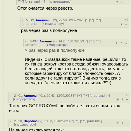
+
–
[
^^^
] [
ответить
]
[
↑
] [
к модератору
]
/
Отключается через реестр.
+1
5.312
,
Аноним
(
312
), 22:50, 12/02/2023 [
^
] [
^^
] [
^^^
]
+
–
[
ответить
]
[
к модератору
]
/
раз через раз в полнолуние
6.497
,
Аноним
(
-
), 14:23, 13/02/2023 [
^
] [
^^
] [
^^^
]
+
–
/
[
ответить
]
[
к модератору
]
> раз через раз в полнолуние
Индейцы с маздайкой такие наивные, решили что
их танец вокруг костра всегда обязан очаровывать
белых людей, так что вот вам, дескать, ритуалы
которые гарантируют благосклонность оных. А
если вдруг не гарантируют? Видимо тогда как в
анекдоте "а если это окажется львица?!" :)
+1
2.401
,
Аноним
(
401
), 10:43, 13/02/2023 [
^
] [
^^
] [
^^^
] [
ответить
]
[
↑
]
+
–
[
к модератору
]
/
Так у них GOPROXY=off не работает, хотя опция такая
есть.
2.590
,
Паровоз
(
?
), 19:58, 15/02/2023 [
^
] [
^^
] [
^^^
] [
ответить
]
+
–
/
[
к модератору
]
На винде отключается так: