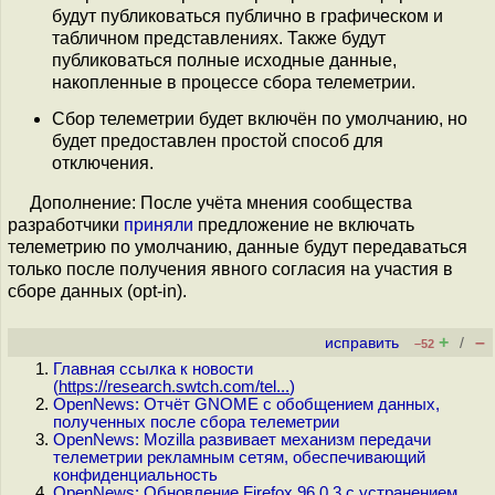
будут публиковаться публично в графическом и
табличном представлениях. Также будут
публиковаться полные исходные данные,
накопленные в процессе сбора телеметрии.
Сбор телеметрии будет включён по умолчанию, но
будет предоставлен простой способ для
отключения.
Дополнение: После учёта мнения сообщества
разработчики
приняли
предложение не включать
телеметрию по умолчанию, данные будут передаваться
только после получения явного согласия на участия в
сборе данных (opt-in).
+
–
исправить
/
–52
Главная ссылка к новости
(
https://research.swtch.com/tel...
)
OpenNews: Отчёт GNOME с обобщением данных,
полученных после сбора телеметрии
OpenNews: Mozilla развивает механизм передачи
телеметрии рекламным сетям, обеспечивающий
конфиденциальность
OpenNews: Обновление Firefox 96.0.3 с устранением