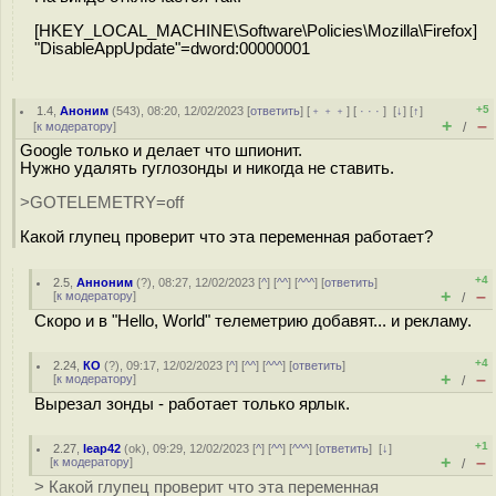
[HKEY_LOCAL_MACHINE\Software\Policies\Mozilla\Firefox]
"DisableAppUpdate"=dword:00000001
+5
1.4
,
Аноним
(
543
), 08:20, 12/02/2023 [
ответить
] [
﹢﹢﹢
] [
· · ·
]
[
↓
] [
↑
]
+
–
[
к модератору
]
/
Google только и делает что шпионит.
Нужно удалять гуглозонды и никогда не ставить.
>GOTELEMETRY=off
Какой глупец проверит что эта переменная работает?
+4
2.5
,
Анноним
(
?
), 08:27, 12/02/2023 [
^
] [
^^
] [
^^^
] [
ответить
]
+
–
[
к модератору
]
/
Скоро и в "Hello, World" телеметрию добавят... и рекламу.
+4
2.24
,
КО
(
?
), 09:17, 12/02/2023 [
^
] [
^^
] [
^^^
] [
ответить
]
+
–
[
к модератору
]
/
Вырезал зонды - работает только ярлык.
+1
2.27
,
leap42
(
ok
), 09:29, 12/02/2023 [
^
] [
^^
] [
^^^
] [
ответить
]
[
↓
]
+
–
[
к модератору
]
/
> Какой глупец проверит что эта переменная