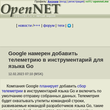
Профиль:
Аноним
(
вход
|
регистрация
)
неRU
opennet.me
[
новости
/
+++
|
форум
|
теги
|
]
Google намерен добавить
телеметрию в инструментарий для
языка Go
12.02.2023 07:10 (MSK)
Компания Google
планирует
добавить
сбор
телеметрии
в инструментарий языка Go и включить по
умолчанию отправку собранных данных. Телеметрия
будет охватывать утилиты командной строки,
развиваемые командой разработчиков языка Go, такие