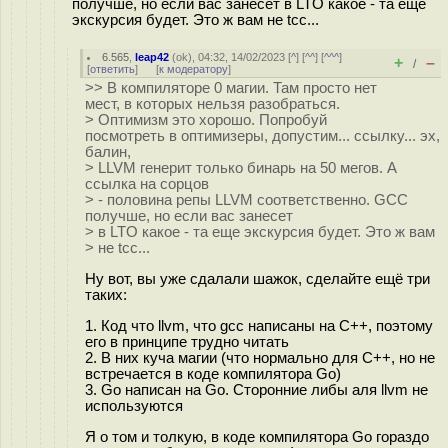
получше, но если вас занесет в LTO какое - та еще
экскурсия будет. Это ж вам не tcc...
6.565
,
leap42
(
ok
), 04:32, 14/02/2023 [
^
] [
^^
] [
^^^
]
+
–
/
[
ответить
]
[
к модератору
]
>> В компиляторе 0 магии. Там просто нет
мест, в которых нельзя разобраться.
> Оптимизм это хорошо. Попробуй
посмотреть в оптимизеры, допустим... ссылку... эх,
балин,
> LLVM генерит только бинарь на 50 мегов. А
ссылка на сорцов
> - половина репы LLVM соответственно. GCC
получше, но если вас занесет
> в LTO какое - та еще экскурсия будет. Это ж вам
> не tcc...
Ну вот, вы уже сдалали шажок, сделайте ещё три
таких:
1. Код что llvm, что gcc написаны на С++, поэтому
его в принципе трудно читать
2. В них куча магии (что нормально для С++, но не
встречается в коде компилятора Go)
3. Go написан на Go. Сторонние либы аля llvm не
используются
Я о том и толкую, в коде компилятора Go гораздо