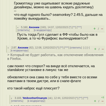
Громоптицу уже ощипывают всякие радужные
дизайнеры, можно на шавень кидать дохлятину)
--
что ещё годного было? seamonkey? 2.49.5, дальше на
помойку выкидывать..
5.160
,
Аноним
(
160
), 14:07, 12/02/2023 [
^
] [
^^
] [
^^^
]
+
–
/
[
ответить
]
[
к модератору
]
Пусть тогда Гугл сделает в ФФ чтобы было как в
Хроме, а то чо Фурифокс выпендривается?
2.87
,
Аноним
(
82
), 12:08, 12/02/2023 [
^
] [
^^
] [
^^^
] [
ответить
]
[
↓
] [
↑
]
+
–
/
[
к модератору
]
> Который не будет работать, как отключение обновления
в Firefox.
сам понял что спорол? на винде всё отключается, на
standalone установке в линукс так же
обновляется она сама по себе у тебя вместе со всеми
пакетами в твоем дистре, или в снапе-флате
кто такой наброс ещё плюсует?
+3
3.103
,
YetAnotherOnanym
(
ok
), 12:44, 12/02/2023 [
^
] [
^^
] [
^^^
]
+
–
[
ответить
]
[
к модератору
]
/