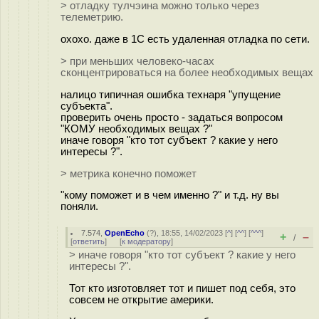
> отладку тулчэина можно только через
телеметрию.
охохо. даже в 1С есть удаленная отладка по сети.
> при меньших человеко-часах
сконцентрироваться на более необходимых вещах
налицо типичная ошибка технаря "упущение
субъекта".
проверить очень просто - задаться вопросом
"КОМУ необходимых вещах ?"
иначе говоря "кто тот субъект ? какие у него
интересы ?".
> метрика конечно поможет
"кому поможет и в чем именно ?" и т.д. ну вы
поняли.
7.574
,
OpenEcho
(
?
), 18:55, 14/02/2023 [
^
] [
^^
] [
^^^
]
+
–
/
[
ответить
]
[
к модератору
]
> иначе говоря "кто тот субъект ? какие у него
интересы ?".
Тот кто изготовляет тот и пишет под себя, это
совсем не открытие америки.