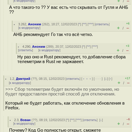
+
–
[
к модератору
]
/
А что такого-то ?? У вас есть что скрывать от Гугля и АНБ
??
+6
3.262
,
Аноним
(
262
), 18:27, 12/02/2023 [
^
] [
^^
] [
^^^
] [
ответить
]
+
–
[
к модератору
]
/
АНБ рекомендует Го так что всё четко.
+3
4.290
,
Аноним
(
289
), 20:37, 12/02/2023 [
^
] [
^^
] [
^^^
]
+
–
[
ответить
]
[
к модератору
]
/
Ну раз оно и Rust рекомендует, то добавление сбора
телеметрии в Rust не заржавеет.
+17
1.2
,
Дмитрий
(
??
), 08:15, 12/02/2023 [
ответить
] [
﹢﹢﹢
] [
· · ·
]
[
↓
] [
↑
]
+
–
[
к модератору
]
/
>>> Сбор телеметрии будет включён по умолчанию, но
будет предоставлен простой способ для отключения.
Который не будет работать, как отключение обновления в
Firefox.
–6
2.3
,
Вован
(
??
), 08:19, 12/02/2023 [
^
] [
^^
] [
^^^
] [
ответить
]
[
↓
]
+
–
[
к модератору
]
/
Почему? Код Go полностью открыт, сможете