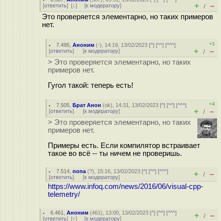
+
–
[
ответить
]
[
↓
] [
к модератору
]
/
Это проверяется элементарно, но таких примеров
нет.
+1
7.495
,
Аноним
(
-
), 14:19, 13/02/2023 [
^
] [
^^
] [
^^^
]
+
–
[
ответить
]
[
к модератору
]
/
> Это проверяется элементарно, но таких
примеров нет.
Гугол такой: теперь есть!
+4
7.505
,
Брат Анон
(
ok
), 14:31, 13/02/2023 [
^
] [
^^
] [
^^^
]
+
–
[
ответить
]
[
к модератору
]
/
> Это проверяется элементарно, но таких
примеров нет.
Примеры есть. Если компилятор встраивает
такое во всё -- ты ничем не проверишь.
7.514
,
nona
(
?
), 15:16, 13/02/2023 [
^
] [
^^
] [
^^^
]
+
–
/
[
ответить
]
[
к модератору
]
https://www.infoq.com/news/2016/06/visual-cpp-
telemetry/
6.461
,
Аноним
(
461
), 13:00, 13/02/2023 [
^
] [
^^
] [
^^^
]
+
–
/
[
ответить
]
[
↑
] [
к модератору
]