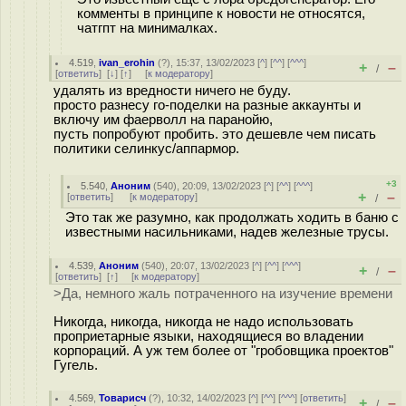
комменты в принципе к новости не относятся,
чатгпт на минималках.
4.519
,
ivan_erohin
(
?
), 15:37, 13/02/2023 [
^
] [
^^
] [
^^^
]
+
–
/
[
ответить
]
[
↓
] [
↑
] [
к модератору
]
удалять из вредности ничего не буду.
просто разнесу го-поделки на разные аккаунты и
включу им фаерволл на паранойю,
пусть попробуют пробить. это дешевле чем писать
политики селинкус/аппармор.
+3
5.540
,
Аноним
(
540
), 20:09, 13/02/2023 [
^
] [
^^
] [
^^^
]
+
–
[
ответить
]
[
к модератору
]
/
Это так же разумно, как продолжать ходить в баню с
известными насильниками, надев железные трусы.
4.539
,
Аноним
(
540
), 20:07, 13/02/2023 [
^
] [
^^
] [
^^^
]
+
–
/
[
ответить
]
[
↑
] [
к модератору
]
>Да, немного жаль потраченного на изучение времени
Никогда, никогда, никогда не надо использовать
проприетарные языки, находящиеся во владении
корпораций. А уж тем более от "гробовщика проектов"
Гугель.
4.569
,
Товарисч
(
?
), 10:32, 14/02/2023 [
^
] [
^^
] [
^^^
] [
ответить
]
+
–
/