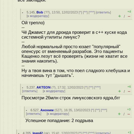
все закладки.
+4
5.145
,
Bob
(
??
), 13:50, 12/02/2023 [
^
] [
^^
] [
^^^
] [
ответить
]
+
–
[
к модератору
]
/
Ой трепло)
--
Чё Джавист для дроида проверит в c++ куске кода
системной утилиты линукс?
--
Любой нормальный просто юзает "популярный"
опенсурс от вменяемый разрабов. Это пациенты
Кащенко лезут всё проверять (жизни не хватит все
знания накопить).
--
Ну а твоя вина в том, что поел сладкого хлебушка и
начинаешь тут "дышать".
+6
5.237
,
AKTEON
(
?
), 17:32, 12/02/2023 [
^
] [
^^
] [
^^^
]
+
–
[
ответить
]
[
к модератору
]
/
Просмотри 26млн строк линуксовского ядра,бгг
+3
6.527
,
Аноним
(
527
), 16:35, 13/02/2023 [
^
] [
^^
] [
^^^
]
+
–
[
ответить
]
[
к модератору
]
/
Успешное попадание: 2 подрыва
+1
4.205
,
leap42
(
ok
), 15:41, 12/02/2023 [
^
] [
^^
] [
^^^
] [
ответить
]