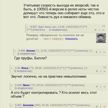
Учитывая скорость выхода их веорсий, так и
быть, в 100501-й версии в релиз ноты честно
допишут что теперь оно собирает еще это, это и
вот это. Ловкость рук и никакого обмана.
+3
8.507
,
Брат Анон
(
ok
), 14:38, 13/02/2023 [
^
] [
^^
]
+
–
[
^^^
] [
ответить
]
[
к модератору
]
/
Ремарку официально ты конечно же не
дочитал ...
текст свёрнут,
показать
4.448
,
Анони
(
?
), 11:56, 13/02/2023 [
^
] [
^^
] [
^^^
] [
ответить
]
[
↑
]
+
–
/
[
к модератору
]
Где пруфы, Билли?
+2
3.34
,
Илья
(
??
), 09:55, 12/02/2023 [
^
] [
^^
] [
^^^
] [
ответить
]
[
↑
]
+
–
[
к модератору
]
/
Звучит логично, но на практике невыполнимо
3.319
,
Neon
(
??
), 00:16, 13/02/2023 [
^
] [
^^
] [
^^^
] [
ответить
]
+
–
/
[
к модератору
]
А кто будет контролировать ? Кто осилит весь этот
объем ?
3.357
,
Аноним
(
355
), 07:49, 13/02/2023 [
^
] [
^^
] [
^^^
] [
ответить
]
+
–
/