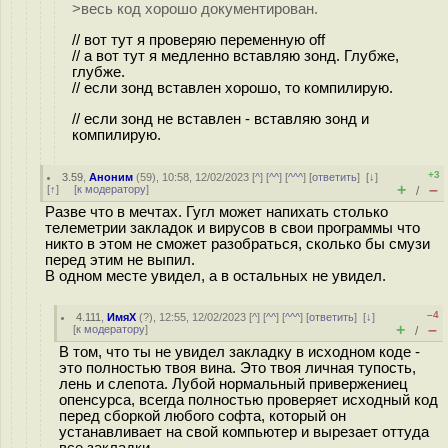
>весь код хорошо документирован.
// вот тут я проверяю переменную off
// а вот тут я медленно вставляю зонд. Глубже,
глубже.
// если зонд вставлен хорошо, то компилирую.
// если зонд не вставлен - вставляю зонд и
компилирую.
+3
3.59
,
Аноним
(
59
), 10:58, 12/02/2023 [
^
] [
^^
] [
^^^
] [
ответить
]
[
↓
]
+
–
[
↑
] [
к модератору
]
/
Разве что в мечтах. Гугл может напихать столько
телеметрии закладок и вирусов в свои программы что
никто в этом не сможет разобраться, сколько бы смузи
перед этим не выпил.
В одном месте увидел, а в остальных не увидел.
–4
4.111
,
ИмяХ
(
?
), 12:55, 12/02/2023 [
^
] [
^^
] [
^^^
] [
ответить
]
[
↓
]
+
–
[
к модератору
]
/
В том, что ты не увидел закладку в исходном коде -
это полностью твоя вина. Это твоя личная тупость,
лень и слепота. Лубой нормальный привержениец
опенсурса, всегда полностью проверяет исходный код
перед сборкой любого софта, который он
устанавливает на свой компьютер и вырезает оттуда