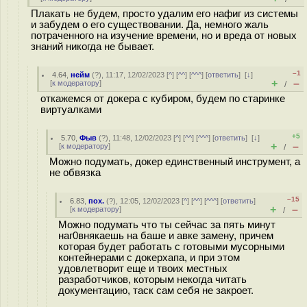
Плакать не будем, просто удалим его нафиг из системы
и забудем о его существовании. Да, немного жаль
потраченного на изучение времени, но и вреда от новых
знаний никогда не бывает.
–1
4.64
,
нейм
(
?
), 11:17, 12/02/2023 [
^
] [
^^
] [
^^^
] [
ответить
]
[
↓
]
+
–
[
к модератору
]
/
откажемся от докера с кубиром, будем по старинке
виртуалками
+5
5.70
,
Фыв
(
?
), 11:48, 12/02/2023 [
^
] [
^^
] [
^^^
] [
ответить
]
[
↓
]
+
–
[
к модератору
]
/
Можно подумать, докер единственный инструмент, а
не обвязка
–15
6.83
,
пох.
(
?
), 12:05, 12/02/2023 [
^
] [
^^
] [
^^^
] [
ответить
]
+
–
[
к модератору
]
/
Можно подумать что ты сейчас за пять минут
наг0внякаешь на баше и авке замену, причем
которая будет работать с готовыми мусорными
контейнерами с докерхапа, и при этом
удовлетворит еще и твоих местных
разработчиков, которым некогда читать
документацию, таск сам себя не закроет.