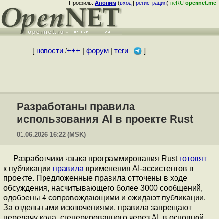
Профиль:
Аноним
(
вход
|
регистрация
)
неRU
opennet.me
[
новости
/
+++
|
форум
|
теги
|
]
Разработаны правила
использования AI в проекте Rust
01.06.2026 16:22 (MSK)
Разработчики языка программирования Rust
готовят
к публикации
правила
применения AI-ассистентов в
проекте. Предложенные правила отточены в ходе
обсуждения, насчитывающего более 3000 сообщений,
одобрены 4 сопровождающими и ожидают публикации.
За отдельными исключениями, правила запрещают
передачу кода, сгенерированного через AI, в основной