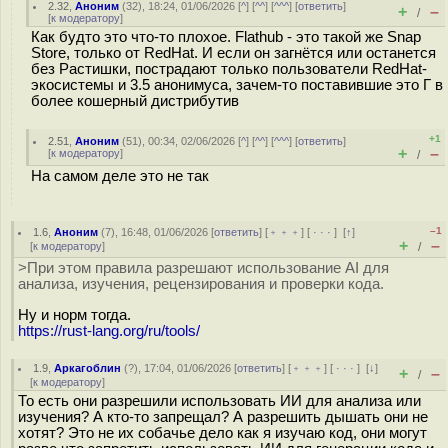
2.32
,
Аноним
(
32
), 18:24, 01/06/2026 [
^
] [
^^
] [
^^^
] [
ответить
]
+
–
/
[
к модератору
]
Как будто это что-то плохое. Flathub - это такой же Snap
Store, только от RedHat. И если он загнётся или останется
без Растишки, пострадают только пользователи RedHat-
экосистемы и 3.5 анонимуса, зачем-то поставившие это Г в
более кошерный дистрибутив
+1
2.51
,
Аноним
(
51
), 00:34, 02/06/2026 [
^
] [
^^
] [
^^^
] [
ответить
]
+
–
[
к модератору
]
/
На самом деле это не так
–1
1.6
,
Аноним
(
7
), 16:48, 01/06/2026 [
ответить
] [
﹢﹢﹢
] [
· · ·
]
[
↑
]
+
–
[
к модератору
]
/
>При этом правила разрешают использование AI для
анализа, изучения, рецензирования и проверки кода.
Ну и норм тогда.
https://rust-lang.org/ru/tools/
1.9
,
Аркагоблин
(
?
), 17:04, 01/06/2026 [
ответить
] [
﹢﹢﹢
] [
· · ·
]
[
↓
]
+
–
/
[
к модератору
]
То есть они разрешили использовать ИИ для анализа или
изучения? А кто-то запрещал? А разрешить дышать они не
хотят? Это не их собачье дело как я изучаю код, они могут