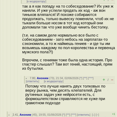
/
[
к модератору
]
так а я как попаду на то собеседование? Их уже ж
наняли. И уже успели продать их код - аж вон
тиньков вляпался! И похоже собираются
продолжать, только вывеску поменяли, чтоб их не
тыкали больше носом в тот код который они
доломали так что уже вообще чинить бестолку.
(т.е. на самом деле нормально все было с
собеседованием - зато небось на зарплатах-то
сэкономили, а то ж наймешь гениев - и где ты им
возьмешь каждому по пол-королевства и первенца
мужского пола?!)
Впрочем, с гениями тоже была одна история. Про
гластер слышал? Там вот гений, настоящий, прям
из бутылки.
7.80
,
Аноним
(
73
), 21:34, 02/06/2026 [
^
] [
^^
] [
^^^
]
+
–
/
[
ответить
]
[
к модератору
]
Потому что лучше нанять двух толковых по
верху рынка, чем десять клепателей. Для
рутинных задач уже нейросети есть, с
формошлепством справляются не хуже при
грамотном подходе
+1
2.41
,
Аноним
(
45
), 19:55, 01/06/2026 [
^
] [
^^
] [
^^^
] [
ответить
]
[
↓
] [
↑
]