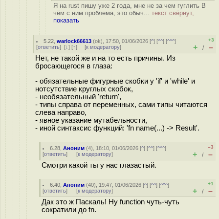
Я на rust пишу уже 2 года, мне не за чем гуглить В
чём с ним проблема, это обыч...
текст свёрнут,
показать
+3
5.22
,
warlock66613
(
ok
), 17:50, 01/06/2026 [
^
] [
^^
] [
^^^
]
+
–
[
ответить
]
[
↓
] [
↑
] [
к модератору
]
/
Нет, не такой же и на то есть причины. Из
бросающегося в глаза:
- обязательные фигурные скобки у 'if' и 'while' и
нотсутствие круглых скобок,
- необязательный 'return',
- типы справа от переменных, сами типы читаются
слева направо,
- явное указание мутабельности,
- иной синтаксис функций: 'fn name(...) -> Result'.
–3
6.28
,
Аноним
(
4
), 18:10, 01/06/2026 [
^
] [
^^
] [
^^^
]
+
–
[
ответить
]
[
к модератору
]
/
Смотри какой ты у нас глазастый.
+1
6.40
,
Аноним
(
40
), 19:47, 01/06/2026 [
^
] [
^^
] [
^^^
]
+
–
[
ответить
]
[
к модератору
]
/
Дак это ж Паскаль! Ну function чуть-чуть
сократили до fn.