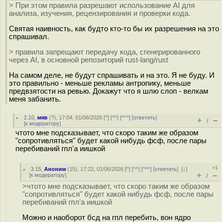
> При этом правила разрешают использование AI для
анализа, изучения, рецензирования и проверки кода.
Святая наивность, как будто кто-то бы их разрешения на это
спрашивал.
> правила запрещают передачу кода, сгенерированного
через AI, в основной репозиторий rust-lang/rust
На самом деле, не будут спрашивать и на это. Я не буду. И
это правильно - меньше рекламы антропику, меньше
предвзятости на ревью. Докажут что я шлю слоп - велкам
меня забанить.
2.10
,
мяв
(
?
), 17:04, 01/06/2026 [
^
] [
^^
] [
^^^
] [
ответить
]
+
–
/
[
к модератору
]
чтото мне подсказывает, что скоро таким же образом
"сопротивляться" будет какой нибудь фсф, после пары
перебиваний гпл'а иишкой
+1
3.15
,
Аноним
(
15
), 17:22, 01/06/2026 [
^
] [
^^
] [
^^^
] [
ответить
]
[
↓
]
+
–
[
к модератору
]
/
>чтото мне подсказывает, что скоро таким же образом
"сопротивляться" будет какой нибудь фсф, после пары
перебиваний гпл'а иишкой
Можно и наоборот бсд на гпл перебить, вон ядро