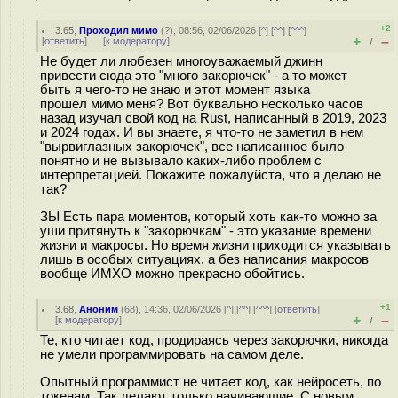
+2
3.65
,
Проходил мимо
(
?
), 08:56, 02/06/2026 [
^
] [
^^
] [
^^^
]
+
–
[
ответить
]
[
к модератору
]
/
Не будет ли любезен многоуважаемый джинн
привести сюда это "много закорючек" - а то может
быть я чего-то не знаю и этот момент языка
прошел мимо меня? Вот буквально несколько часов
назад изучал свой код на Rust, написанный в 2019, 2023
и 2024 годах. И вы знаете, я что-то не заметил в нем
"вырвиглазных закорючек", все написанное было
понятно и не вызывало каких-либо проблем с
интерпретацией. Покажите пожалуйста, что я делаю не
так?
ЗЫ Есть пара моментов, который хоть как-то можно за
уши притянуть к "закорючкам" - это указание времени
жизни и макросы. Но время жизни приходится указывать
лишь в особых ситуациях. а без написания макросов
вообще ИМХО можно прекрасно обойтись.
+1
3.68
,
Аноним
(
68
), 14:36, 02/06/2026 [
^
] [
^^
] [
^^^
] [
ответить
]
+
–
[
к модератору
]
/
Те, кто читает код, продираясь через закорючки, никогда
не умели программировать на самом деле.
Опытный программист не читает код, как нейросеть, по
токенам. Так делают только начинающие. С новым