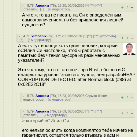
5.75
,
Аноним
(
75
), 18:20, 02/06/2026 [
^
] [
^^
] [
^^^
]
+
–
/
[
ответить
]
[
↑
] [
к модератору
]
А что ж тогда не писать на Си с определённым
самоограничением, но без привлечения лишней
сущности?
4.71
,
xPhoenix
(
ok
), 17:12, 02/06/2026 [
^
] [
^^
] [
^^^
] [
ответить
]
+
–
/
[
↑
] [
к модератору
]
А есть тут вообще хоть один человек, который
оСИлил Си настолько, чтобы работать с
памятью без чтения мусора из разыменованных
указателей?
Это я к тому, что те, кто ноет про Rust, обычно и C
владеют на уровне "знаю его лучше, чем разрабоHEAP
CORRUPTION DETECTED: after Normal block (#88) at
0x02E22C18"
5.76
,
Аноним
(
75
), 18:23, 02/06/2026
Скрыто ботом-
+
–
/
модератором
[
к модератору
]
5.79
,
Аноним
(
79
), 19:59, 02/06/2026 [
^
] [
^^
] [
^^^
]
+
–
/
[
ответить
]
[
к модератору
]
> который оСИлил Си
его нельзя осилить когда компилятор тебе ничего не
гарантирует, остается только втыкать в асм и