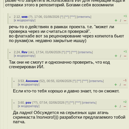
разве что запретить использовать ИИ для генерации кода и
отправки этого в репозиторий. Богами себя возомнили
+1
2.12
,
мяв
(
?
), 17:06, 01/06/2026 [
^
] [
^^
] [
^^^
] [
ответить
]
+
–
[
к модератору
]
/
речь-то о действиях в рамках проекта. т.е. "может ли
проверка через ии считаться проверкой".
во флатхабе вот за рецензирование через копилота бьют
по рукам(см. недавно закрытые ишшу)
+1
2.24
,
Rev
(
ok
), 17:54, 01/06/2026 [
^
] [
^^
] [
^^^
] [
ответить
]
+
–
[
к модератору
]
/
Так они не смогут и однозначно проверить, что код
сгенерирован ИИ.
–1
3.53
,
Аноним
(
52
), 00:55, 02/06/2026 [
^
] [
^^
] [
^^^
] [
ответить
]
+
–
[
к модератору
]
/
Если кто-то тебя хорошо и давно знает, то он сможет.
+2
3.60
,
psv
(
??
), 07:54, 02/06/2026 [
^
] [
^^
] [
^^^
] [
ответить
]
+
–
[
к модератору
]
/
Да ладно! Обсуждется на серьезных щах атачь
скринкаста !полного!))) разработки предлагаемого тобой
патча.