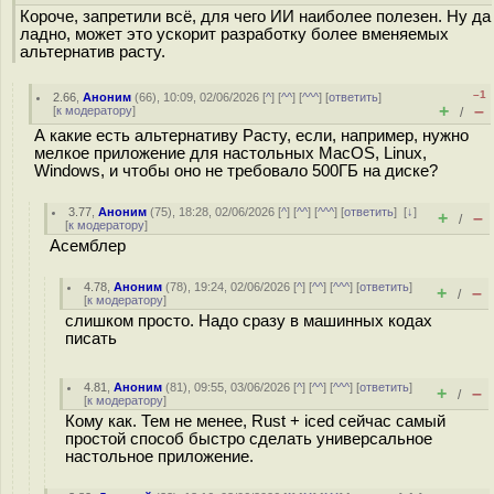
Короче, запретили всё, для чего ИИ наиболее полезен. Ну да
ладно, может это ускорит разработку более вменяемых
альтернатив расту.
–1
2.66
,
Аноним
(
66
), 10:09, 02/06/2026 [
^
] [
^^
] [
^^^
] [
ответить
]
+
–
[
к модератору
]
/
А какие есть альтернативу Расту, если, например, нужно
мелкое приложение для настольных MacOS, Linux,
Windows, и чтобы оно не требовало 500ГБ на диске?
3.77
,
Аноним
(
75
), 18:28, 02/06/2026 [
^
] [
^^
] [
^^^
] [
ответить
]
[
↓
]
+
–
/
[
к модератору
]
Асемблер
4.78
,
Аноним
(
78
), 19:24, 02/06/2026 [
^
] [
^^
] [
^^^
] [
ответить
]
+
–
/
[
к модератору
]
слишком просто. Надо сразу в машинных кодах
писать
4.81
,
Аноним
(
81
), 09:55, 03/06/2026 [
^
] [
^^
] [
^^^
] [
ответить
]
+
–
/
[
к модератору
]
Кому как. Тем не менее, Rust + iced сейчас самый
простой способ быстро сделать универсальное
настольное приложение.