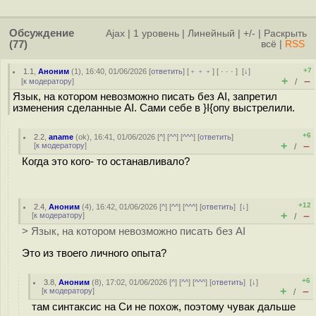
Обсуждение
Ajax
|
1 уровень
|
Линейный
|
+/-
|
Раскрыть
(77)
всё
|
RSS
+7
1.1
,
Аноним
(
1
), 16:40, 01/06/2026 [
ответить
] [
﹢﹢﹢
] [
· · ·
]
[
↓
]
+
–
[
к модератору
]
/
Язык, на котором невозможно писать без AI, запретил
изменения сделанные AI. Сами себе в }I{опу выстрелили.
+6
2.2
,
aname
(
ok
), 16:41, 01/06/2026 [
^
] [
^^
] [
^^^
] [
ответить
]
+
–
[
к модератору
]
/
Когда это кого- то останавливало?
+12
2.4
,
Аноним
(
4
), 16:42, 01/06/2026 [
^
] [
^^
] [
^^^
] [
ответить
]
[
↓
]
+
–
[
к модератору
]
/
> Язык, на котором невозможно писать без AI
Это из твоего личного опыта?
+6
3.8
,
Аноним
(
8
), 17:02, 01/06/2026 [
^
] [
^^
] [
^^^
] [
ответить
]
[
↓
]
+
–
[
к модератору
]
/
там синтаксис на Си не похож, поэтому чувак дальше