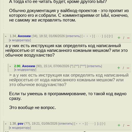
А тогда кто ее читать будет, кроме другого ЫЫ?
Обычно документация у вайбкод-проектов - это пропмт из
которого его и собрали. С комментариями от ЫЫ, конечно,
не самому же исправлять потом.
1.34
,
Аноним
(
34
), 18:32, 01/06/2026 [
ответить
] [
﹢﹢﹢
] [
· · ·
]
[
↓
] [
↑
]
+
–
/
[
к модератору
]
а у них есть инструкция как определять код написанный
нейросетью от кода написанного кожаным мешком? или это
обычное воздуханство?
2.90
,
Аноним
(
90
), 15:14, 07/06/2026 [
^
] [
^^
] [
^^^
] [
ответить
]
+
–
/
[
к модератору
]
> а у них есть инструкция как определять код написанный
нейросетью от кода написанного кожаным мешком? или
это обычное воздуханство?
Если ты умеешь в программирование, то такой код видно
сразу.
Это вообще не вопрос.
1.38
,
psv
(
??
), 19:21, 01/06/2026 [
ответить
] [
﹢﹢﹢
] [
· · ·
]
[
↓
] [
↑
]
+
–
/
[
к модератору
]