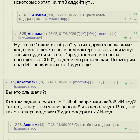
некоторые хотят на гпл3 апдейтнуть.
+1
4.33
,
Аноним
(
33
), 18:27, 01/06/2026
Скрыто ботом-
+
–
модератором
[
к модератору
]
/
+1
3.25
,
Аноним
(
4
), 18:05, 01/06/2026 [
^
] [
^^
] [
^^^
] [
ответить
]
[
↑
]
+
–
[
к модератору
]
/
Ну это не "такой же образ", у этих дармоедов же даже
кода своего нет чтобы в нём вахтёрствовать, они могут
только судиться чтобы "представлять интересы
сообщества СПО", на деле его раскалывая. Посмотрим.
chardet - первая пташка, будут ещё.
1.5
,
Аркагоблин
(
?
), 16:47, 01/06/2026 [
ответить
] [
﹢﹢﹢
] [
· · ·
]
[
↓
]
+
–
/
[
↑
] [
к модератору
]
Вы это слышали?)
Кто там радовался что во Flathub запретили любой ИИ код?
Так вот, теперь там запрещено всё что использует Rust, так
как он теперь содержит/будет содержать ИИ-код.
+1
2.18
,
Аноним
(
18
), 17:33, 01/06/2026
Скрыто ботом-модератором
+
–
[
к модератору
]
/