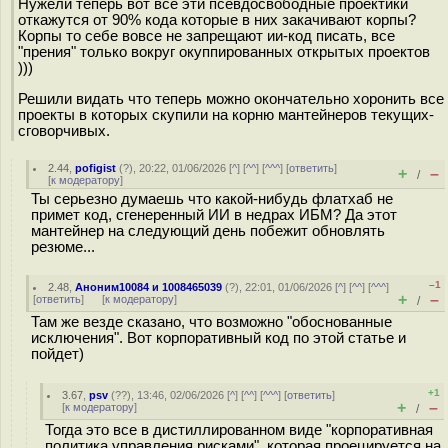
Нужели теперь вот все эти псевдосвободные проектики
откажутся от 90% кода которые в них закачивают корпы?
Корпы то себе вовсе не запрещают ии-код писать, все
"прения" только вокруг окуппированных открытых проектов
)))
Решили видать что теперь можно окончательно хоронить все
проекты в которых скупили на корню мантейнеров текущих-
сговорчивых.
2.44
,
pofigist
(
?
), 20:22, 01/06/2026 [
^
] [
^^
] [
^^^
] [
ответить
]
+
–
/
[
к модератору
]
Ты серьезно думаешь что какой-нибудь флатхаб не
примет код, сгенеренный ИИ в недрах ИБМ? Да этот
мантейнер на следующий день побежит обновлять
резюме...
–1
2.48
,
Аноним10084 и 1008465039
(
?
), 22:01, 01/06/2026 [
^
] [
^^
] [
^^^
]
+
–
[
ответить
]
[
к модератору
]
/
Там же везде сказано, что возможно "обоснованные
исключения". Вот корпоративный код по этой статье и
пойдет)
+1
3.67
,
psv
(
??
), 13:46, 02/06/2026 [
^
] [
^^
] [
^^^
] [
ответить
]
+
–
[
к модератору
]
/
Тогда это все в дистиллированном виде "корпоративная
политика управления рисками", которая проецируется на