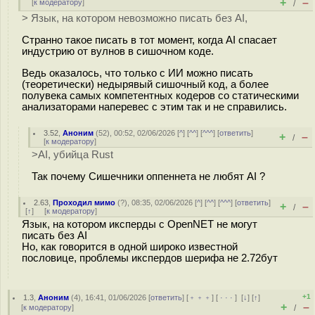
+
–
[
к модератору
]
/
> Язык, на котором невозможно писать без AI,
Странно такое писать в тот момент, когда AI спасает
индустрию от вулнов в сишочном коде.
Ведь оказалось, что только с ИИ можно писать
(теоретически) недырявый сишочный код, а более
полувека самых компетентных кодеров со статическими
анализаторами наперевес с этим так и не справились.
3.52
,
Аноним
(
52
), 00:52, 02/06/2026 [
^
] [
^^
] [
^^^
] [
ответить
]
+
–
/
[
к модератору
]
>AI, убийца Rust
Так почему Сишечники оппеннета не любят AI ?
2.63
,
Проходил мимо
(
?
), 08:35, 02/06/2026 [
^
] [
^^
] [
^^^
] [
ответить
]
+
–
/
[
↑
] [
к модератору
]
Язык, на котором иксперды с OpenNET не могут
писать без AI
Но, как говорится в одной широко известной
пословице, проблемы икспердов шерифа не 2.72бут
+1
1.3
,
Аноним
(
4
), 16:41, 01/06/2026 [
ответить
] [
﹢﹢﹢
] [
· · ·
]
[
↓
] [
↑
]
+
–
[
к модератору
]
/