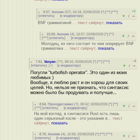
+2
9.57
,
Аноним
(
57
), 04:18, 02/06/2026 [
^
] [
^^
] [
^^^
]
+
–
[
ответить
]
[
к модератору
]
/
BNF грамматикой ...
текст свёрнут,
показать
10.69
,
Аноним
(
4
), 16:57, 02/06/2026 [
^
] [
^^
]
+
–
/
[
^^^
] [
ответить
]
[
к модератору
]
Молодец, из чего состоит то чем оперирует BNF
грамматика ...
текст свёрнут,
показать
–2
7.61
,
Vasyan
(
??
), 08:16, 02/06/2026 [
^
] [
^^
] [
^^^
]
+
–
[
ответить
]
[
↑
] [
к модератору
]
/
Погугли "turbofish operator". Это один из моих
любимых )
Вообще, я люблю раст и он хорош для своих
целей. Но, нельзя не признать, что синтаксис
можно было бы продумать и получше...
8.64
,
Проходил мимо
(
?
), 08:42, 02/06/2026 [
^
] [
^^
]
+
–
/
[
^^^
] [
ответить
]
[
к модератору
]
На мой взгляд, в синтаксисе Rust есть лишь
один серьезный косяк - это указание в...
текст
свёрнут,
показать
8.70
,
Аноним
(
4
), 16:59, 02/06/2026 [
^
] [
^^
] [
^^^
]
+
–
/
[
ответить
]
[
к модератору
]