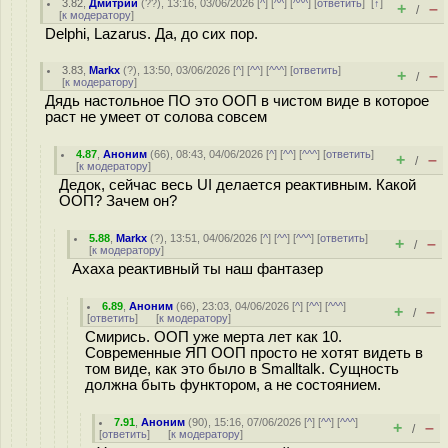
3.82
,
Дмитрий
(
??
), 13:16, 03/06/2026 [
^
] [
^^
] [
^^^
] [
ответить
]
[
↑
]
+
–
/
[
к модератору
]
Delphi, Lazarus. Да, до сих пор.
3.83
,
Markx
(
?
), 13:50, 03/06/2026 [
^
] [
^^
] [
^^^
] [
ответить
]
+
–
/
[
к модератору
]
Дядь настольное ПО это ООП в чистом виде в которое
раст не умеет от солова совсем
4.87
,
Аноним
(
66
), 08:43, 04/06/2026 [
^
] [
^^
] [
^^^
] [
ответить
]
+
–
/
[
к модератору
]
Дедок, сейчас весь UI делается реактивным. Какой
ООП? Зачем он?
5.88
,
Markx
(
?
), 13:51, 04/06/2026 [
^
] [
^^
] [
^^^
] [
ответить
]
+
–
/
[
к модератору
]
Ахаха реактивный ты наш фантазер
6.89
,
Аноним
(
66
), 23:03, 04/06/2026 [
^
] [
^^
] [
^^^
]
+
–
/
[
ответить
]
[
к модератору
]
Смирись. ООП уже мерта лет как 10.
Современные ЯП ООП просто не хотят видеть в
том виде, как это было в Smalltalk. Сущность
должна быть функтором, а не состоянием.
7.91
,
Аноним
(
90
), 15:16, 07/06/2026 [
^
] [
^^
] [
^^^
]
+
–
/
[
ответить
]
[
к модератору
]