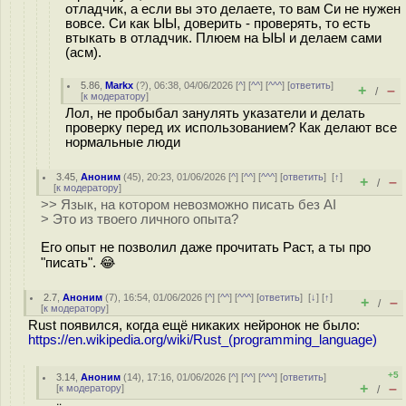
отладчик, а если вы это делаете, то вам Си не нужен
вовсе. Си как ЫЫ, доверить - проверять, то есть
втыкать в отладчик. Плюем на ЫЫ и делаем сами
(асм).
5.86
,
Markx
(
?
), 06:38, 04/06/2026 [
^
] [
^^
] [
^^^
] [
ответить
]
+
–
/
[
к модератору
]
Лол, не пробыбал занулять указатели и делать
проверку перед их использованием? Как делают все
нормальные люди
3.45
,
Аноним
(
45
), 20:23, 01/06/2026 [
^
] [
^^
] [
^^^
] [
ответить
]
[
↑
]
+
–
/
[
к модератору
]
>> Язык, на котором невозможно писать без AI
> Это из твоего личного опыта?
Его опыт не позволил даже прочитать Раст, а ты про
"писать". 😂
2.7
,
Аноним
(
7
), 16:54, 01/06/2026 [
^
] [
^^
] [
^^^
] [
ответить
]
[
↓
] [
↑
]
+
–
/
[
к модератору
]
Rust появился, когда ещё никаких нейронок не было:
https://en.wikipedia.org/wiki/Rust_(programming_language)
+5
3.14
,
Аноним
(
14
), 17:16, 01/06/2026 [
^
] [
^^
] [
^^^
] [
ответить
]
+
–
[
к модератору
]
/