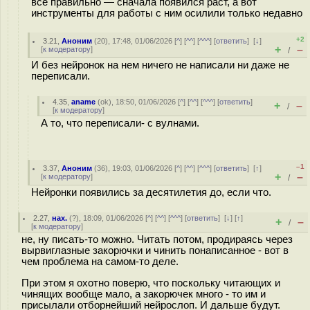
всё правильно — сначала появился раст, а вот
инструменты для работы с ним осилили только недавно
+2
3.21
,
Аноним
(
20
), 17:48, 01/06/2026 [
^
] [
^^
] [
^^^
] [
ответить
]
[
↓
]
+
–
[
к модератору
]
/
И без нейронок на нем ничего не написали ни даже не
переписали.
4.35
,
aname
(
ok
), 18:50, 01/06/2026 [
^
] [
^^
] [
^^^
] [
ответить
]
+
–
/
[
к модератору
]
А то, что переписали- с вулнами.
–1
3.37
,
Аноним
(
36
), 19:03, 01/06/2026 [
^
] [
^^
] [
^^^
] [
ответить
]
[
↑
]
+
–
[
к модератору
]
/
Нейронки появились за десятилетия до, если что.
2.27
,
нах.
(
?
), 18:09, 01/06/2026 [
^
] [
^^
] [
^^^
] [
ответить
]
[
↓
] [
↑
]
+
–
/
[
к модератору
]
не, ну писать-то можно. Читать потом, продираясь через
вырвиглазные закорючки и чинить понаписанное - вот в
чем проблема на самом-то деле.
При этом я охотно поверю, что поскольку читающих и
чинящих вообще мало, а закорючек много - то им и
присылали отборнейший нейрослоп. И дальше будут.