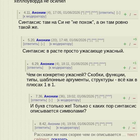
хеллоуворда не осилил
4.11
,
Аноним
(
4
), 17:05, 01/06/2026 [
^
] [
^^
] [
^^^
] [
ответить
]
[
↓
]
+
–
/
[
к модератору
]
Синтаксис там на Си не "не похож", а он там ровно
такой же.
+5
5.20
,
Аноним
(
20
), 17:48, 01/06/2026 [
^
] [
^^
] [
^^^
]
+
–
[
ответить
]
[
↓
] [
к модератору
]
/
Синтаксис в расте просто ужасающе ужасный.
+1
6.29
,
Аноним
(
4
), 18:11, 01/06/2026 [
^
] [
^^
] [
^^^
]
+
–
[
ответить
]
[
к модератору
]
/
Чем он конкретно ужасней? Скобки, функции,
типы, шаблонные аргументы, структуры - всё как в
плюсах 1 в 1.
7.36
,
Аноним
(
36
), 19:02, 01/06/2026 [
^
] [
^^
] [
^^^
]
+
–
/
[
ответить
]
[
↓
] [
к модератору
]
И букв столько же! Только с каких пор синтаксис
описывается символами?
+2
8.42
,
Аноним
(
4
), 19:59, 01/06/2026 [
^
] [
^^
] [
^^^
]
+
–
[
ответить
]
[
к модератору
]
/
Расскажи же нам скорее чем он описывается ...
текст
свёрнут,
показать