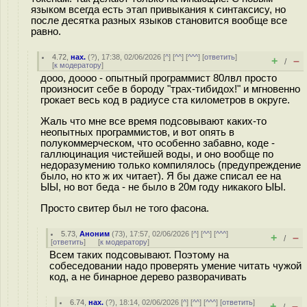
языком всегда есть этап привыкания к синтаксису, но
после десятка разных языков становится вообще все
равно.
4.72
,
нах.
(
?
), 17:38, 02/06/2026 [
^
] [
^^
] [
^^^
] [
ответить
]
+
–
/
[
к модератору
]
дооо, доооо - опытный программист 80лвл просто
произносит себе в бороду "трах-тибидох!" и мгновенно
грокает весь код в радиусе ста километров в округе.
Жаль что мне все время подсовывают каких-то
неопытных программистов, и вот опять в
полукоммерческом, что особенно забавно, коде -
галлюцинация чистейшей воды, и оно вообще по
недоразумению только компилялось (предупреждение
было, но кто ж их читает). Я бы даже списал ее на
ЫЫ, но вот беда - не было в 20м году никакого ЫЫ.
Просто свитер был не того фасона.
5.73
,
Аноним
(
73
), 17:57, 02/06/2026 [
^
] [
^^
] [
^^^
]
+
–
/
[
ответить
]
[
к модератору
]
Всем таких подсовывают. Поэтому на
собеседовании надо проверять умение читать чужой
код, а не бинарное дерево разворачивать
6.74
,
нах.
(
?
), 18:14, 02/06/2026 [
^
] [
^^
] [
^^^
] [
ответить
]
+
–