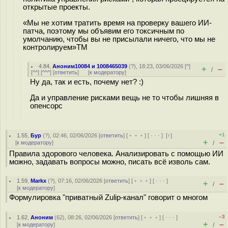
открытые проекты.
«Мы не хотим тратить время на проверку вашего ИИ-
патча, поэтому мы объявим его токсичным по
умолчанию, чтобы вы не присылали ничего, что мы не
контролируем»TM
4.84
,
Аноним10084 и 1008465039
(
?
), 18:23, 03/06/2026 [
^
]
+
–
/
[
^^
] [
^^^
] [
ответить
]
[
к модератору
]
Ну да, так и есть, почему нет? :)
Да и управление рисками вещь не то чтобы лишняя в
опенсорс
+1
1.55
,
Бур
(
?
), 02:46, 02/06/2026 [
ответить
] [
﹢﹢﹢
] [
· · ·
]
[
↑
]
+
–
[
к модератору
]
/
Правила здорового человека. Анализировать с помощью ИИ
можно, задавать вопросы можно, писать всё изволь сам.
1.59
,
Markx
(
?
), 07:16, 02/06/2026 [
ответить
] [
﹢﹢﹢
] [
· · ·
]
+
–
/
[
к модератору
]
Формулировка "приватный Zulip-канал" говорит о многом
–3
1.62
,
Аноним
(
62
), 08:26, 02/06/2026 [
ответить
] [
﹢﹢﹢
] [
· · ·
]
+
–
[
к модератору
]
/