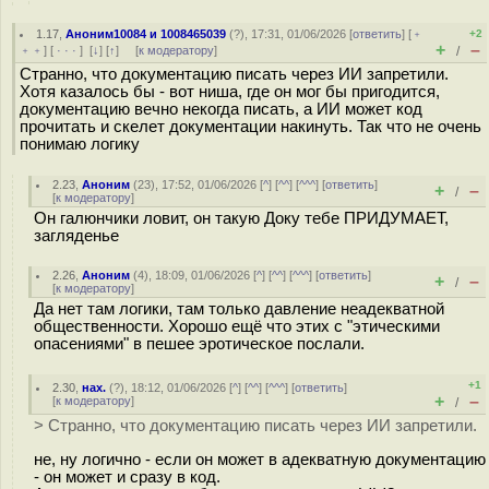
1.17
,
Аноним10084 и 1008465039
(
?
), 17:31, 01/06/2026 [
ответить
] [
﹢
+2
+
–
﹢﹢
] [
· · ·
]
[
↓
] [
↑
] [
к модератору
]
/
Странно, что документацию писать через ИИ запретили.
Хотя казалось бы - вот ниша, где он мог бы пригодится,
документацию вечно некогда писать, а ИИ может код
прочитать и скелет документации накинуть. Так что не очень
понимаю логику
2.23
,
Аноним
(
23
), 17:52, 01/06/2026 [
^
] [
^^
] [
^^^
] [
ответить
]
+
–
/
[
к модератору
]
Он галюнчики ловит, он такую Доку тебе ПРИДУМАЕТ,
загляденье
2.26
,
Аноним
(
4
), 18:09, 01/06/2026 [
^
] [
^^
] [
^^^
] [
ответить
]
+
–
/
[
к модератору
]
Да нет там логики, там только давление неадекватной
общественности. Хорошо ещё что этих с "этическими
опасениями" в пешее эротическое послали.
+1
2.30
,
нах.
(
?
), 18:12, 01/06/2026 [
^
] [
^^
] [
^^^
] [
ответить
]
+
–
[
к модератору
]
/
> Странно, что документацию писать через ИИ запретили.
не, ну логично - если он может в адекватную документацию
- он может и сразу в код.