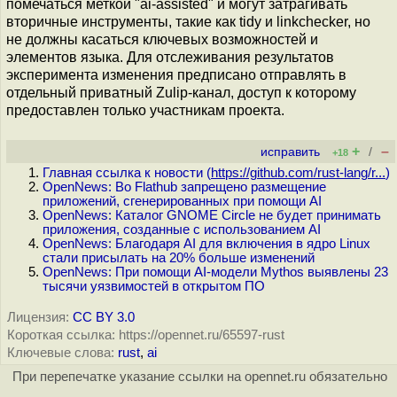
помечаться меткой "ai-assisted" и могут затрагивать
вторичные инструменты, такие как tidy и linkchecker, но
не должны касаться ключевых возможностей и
элементов языка. Для отслеживания результатов
эксперимента изменения предписано отправлять в
отдельный приватный Zulip-канал, доступ к которому
предоставлен только участникам проекта.
+
–
исправить
/
+18
Главная ссылка к новости (
https://github.com/rust-lang/r...
)
OpenNews: Во Flathub запрещено размещение
приложений, сгенерированных при помощи AI
OpenNews: Каталог GNOME Circle не будет принимать
приложения, созданные с использованием AI
OpenNews: Благодаря AI для включения в ядро Linux
стали присылать на 20% больше изменений
OpenNews: При помощи AI-модели Mythos выявлены 23
тысячи уязвимостей в открытом ПО
Лицензия:
CC BY 3.0
Короткая ссылка: https://opennet.ru/65597-rust
Ключевые слова:
rust
,
ai
При перепечатке указание ссылки на opennet.ru обязательно