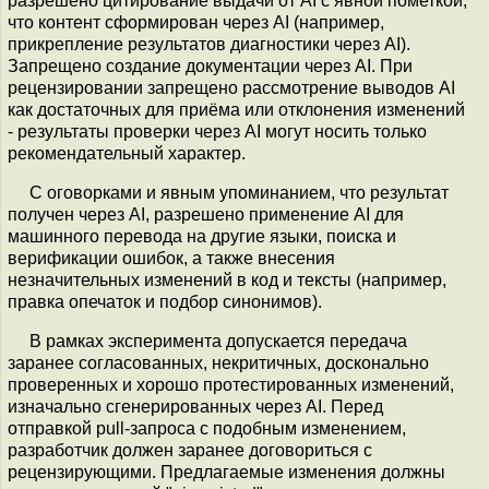
разрешено цитирование выдачи от AI с явной пометкой,
что контент сформирован через AI (например,
прикрепление результатов диагностики через AI).
Запрещено создание документации через AI. При
рецензировании запрещено рассмотрение выводов AI
как достаточных для приёма или отклонения изменений
- результаты проверки через AI могут носить только
рекомендательный характер.
С оговорками и явным упоминанием, что результат
получен через AI, разрешено применение AI для
машинного перевода на другие языки, поиска и
верификации ошибок, а также внесения
незначительных изменений в код и тексты (например,
правка опечаток и подбор синонимов).
В рамках эксперимента допускается передача
заранее согласованных, некритичных, досконально
проверенных и хорошо протестированных изменений,
изначально сгенерированных через AI. Перед
отправкой pull-запроса c подобным изменением,
разработчик должен заранее договориться с
рецензирующими. Предлагаемые изменения должны