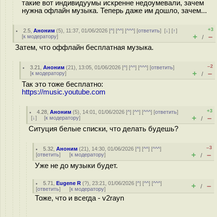
такие вот индивидуумы искренне недоумевали, зачем
нужна офлайн музыка. Теперь даже им дошло, зачем...
+3
2.5
,
Аноним
(
5
), 11:37, 01/06/2026 [
^
] [
^^
] [
^^^
] [
ответить
]
[
↓
] [
↑
]
+
–
[
к модератору
]
/
Затем, что оффлайн бесплатная музыка.
–2
3.21
,
Аноним
(
21
), 13:05, 01/06/2026 [
^
] [
^^
] [
^^^
] [
ответить
]
+
–
[
к модератору
]
/
Так это тоже бесплатно:
https://music.youtube.com
+3
4.28
,
Аноним
(
5
), 14:01, 01/06/2026 [
^
] [
^^
] [
^^^
] [
ответить
]
+
–
[
↓
] [
к модератору
]
/
Ситуция белые списки, что делать будешь?
–3
5.32
,
Аноним
(
21
), 14:30, 01/06/2026 [
^
] [
^^
] [
^^^
]
+
–
[
ответить
]
[
к модератору
]
/
Уже не до музыки будет.
5.71
,
Eugene R
(
?
), 23:21, 01/06/2026 [
^
] [
^^
] [
^^^
]
+
–
/
[
ответить
]
[
к модератору
]
Тоже, что и всегда - v2rayn