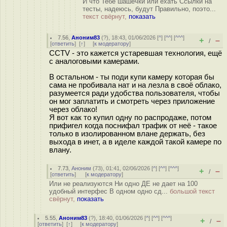
И что Тебе шашечки или ехать Ссылки на
тесты, надеюсь, будут Правильно, поэто...
текст свёрнут,
показать
7.56
,
Аноним83
(
?
), 18:43, 01/06/2026 [
^
] [
^^
] [
^^^
]
+
–
/
[
ответить
]
[
↑
] [
к модератору
]
CCTV - это кажется устаревшая технология, ещё
с аналоговыми камерами.
В остальном - ты поди купи камеру которая бы
сама не пробивала нат и на лезла в своё облако,
разумеется ради удобства пользователя, чтобы
он мог заплатить и смотреть через приложение
через облако!
Я вот как то купил одну по распродаже, потом
прифигел когда поснифал трафик от неё - такое
только в изолированном влане держать, без
выхода в инет, а в иделе каждой такой камере по
влану.
7.73
,
Аноним
(
73
), 01:41, 02/06/2026 [
^
] [
^^
] [
^^^
]
+
–
/
[
ответить
]
[
к модератору
]
Или не реализуются Ни одно ДЕ не дает на 100
удобный интерфес В одном одно сд...
большой текст
свёрнут,
показать
5.55
,
Аноним83
(
?
), 18:40, 01/06/2026 [
^
] [
^^
] [
^^^
]
+
–
/
[
ответить
]
[
↑
] [
к модератору
]