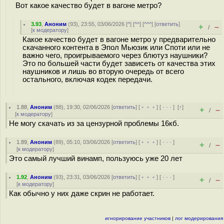
Вот какое качество будет в вагоне метро?
3.93
,
Аноним
(
93
), 23:55, 03/06/2026 [
^
] [
^^
] [
^^^
] [
ответить
]
+
–
/
[
к модератору
]
Какое качество будет в вагоне метро у предварительно
скачанного контента в Эпол Мьюзик или Споти или не
важно чего, проигрываемого через блютуз наушники?
Это по большей части будет зависеть от качества этих
наушников и лишь во вторую очередь от всего
остального, включая кодек передачи.
1.88
,
Аноним
(
88
), 19:30, 02/06/2026 [
ответить
] [
﹢﹢﹢
] [
· · ·
]
[
↑
]
+
–
/
[
к модератору
]
Не могу скачать из за цензурной проблемы 16кб.
1.89
,
Аноним
(
89
), 05:10, 03/06/2026 [
ответить
] [
﹢﹢﹢
] [
· · ·
]
+
–
/
[
к модератору
]
Это самый лучший винамп, пользуюсь уже 20 лет
1.92
,
Аноним
(
93
), 23:31, 03/06/2026 [
ответить
] [
﹢﹢﹢
] [
· · ·
]
+
–
/
[
к модератору
]
Как обычно у них даже скрин не работает.
игнорирование участников
|
лог модерирования