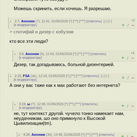
Можешь скринить, если хочешь. Я разрешаю.
+2
2.7
,
Аноним
(
7
), 11:41, 01/06/2026 [
^
] [
^^
] [
^^^
] [
ответить
]
[
↓
] [
↑
]
+
–
[
к модератору
]
/
> спотифай и дизер с кобузом
кто все эти люди?
+5
3.9
,
Аноним
(
5
), 11:54, 01/06/2026 [
^
] [
^^
] [
^^^
] [
ответить
]
+
–
[
к модератору
]
/
Дизер, так догадываюсь, больной дизентерией.
2.15
,
FSA
(
ok
), 12:18, 01/06/2026 [
^
] [
^^
] [
^^^
] [
ответить
]
[
↓
] [
↑
]
+
–
/
[
к модератору
]
А они у вас таже как к мах работают без интернета?
3.19
,
ы
(
?
), 12:48, 01/06/2026 [
^
] [
^^
] [
^^^
] [
ответить
]
+
–
/
[
к модератору
]
не, тут контекст другой. чучело тонко намекает нам,
неудачникам, шо оно примкнуло к Высокой
Цывилизации(tm).
4.34
,
Аноним
(
34
), 14:48, 01/06/2026 [
^
] [
^^
] [
^^^
] [
ответить
]
+
–
/