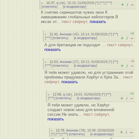
10.37
,
q
(
ok
), 15:19, 01/06/2026 [
^
] [
^^
] [
^^^
]
+
–
/
[
ответить
]
[
к модератору
]
К снятию скриншотов чужих окон К
навешиванию глобальных кейлоггеров В
иксах эт...
текст свёрнут,
показать
+2
11.42
,
Аноним
(
42
), 16:14, 01/06/2026 [
^
] [
^^
]
+
–
[
^^^
] [
ответить
]
[
к модератору
]
/
А для британцев не подходит ...
текст свёрнут,
показать
–1
11.53
,
Аноним
(
27
), 18:13, 01/06/2026 [
^
] [
^^
]
+
–
[
^^^
] [
ответить
]
[
к модератору
]
/
Я тебя может удивлю, но для устранения этой
проблемы придумали Xephyr и Xpra За...
текст
свёрнут,
показать
+2
12.58
,
q
(
ok
), 19:01, 01/06/2026 [
^
] [
^^
]
+
–
[
^^^
] [
ответить
]
[
к модератору
]
/
Я тебя может удивлю, но Xephyr
создает новое окно для вложенной
сессии Не знать...
текст свёрнут,
показать
13.78
,
Аноним
(
78
), 10:48, 02/06/2026
+
–
/
[
^
] [
^^
] [
^^^
] [
ответить
]
[
к модератору
]