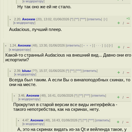
[
к модератору
]
Ну так оно же ей не стало.
+1
2.20
,
Аноним
(
20
), 13:02, 01/06/2026 [
^
] [
^^
] [
^^^
] [
ответить
]
[
↑
]
+
–
[
к модератору
]
/
Audacious, лучший плеер.
1.24
,
Аноним
(
48
), 13:30, 01/06/2026 [
ответить
] [
﹢﹢﹢
] [
· · ·
]
[
↓
] [
↑
]
+
–
/
[
к модератору
]
Какой-то странный Audacious на внешний вид... Давно они его
испортили?
2.39
,
Ыыы
(
??
), 15:37, 01/06/2026 [
^
] [
^^
] [
^^^
] [
ответить
]
+
–
/
[
к модератору
]
Всегда был таким. А если Вы о винапоподобных скинах, то
они на месте.
3.46
,
Аноним
(
48
), 16:41, 01/06/2026 [
^
] [
^^
] [
^^^
] [
ответить
]
+
–
/
[
к модератору
]
Прокрутил в старой версии все виды интерфейса -
такого непотребства, как на скринах, нету.
4.47
,
Аноним
(
48
), 16:43, 01/06/2026 [
^
] [
^^
] [
^^^
] [
ответить
]
+
–
/
[
к модератору
]
А, это на скринах видать из-за Qt и вейленда такое, у