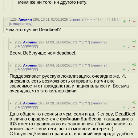
меня же ни того, ни другого нету.
1.26
,
Аноним
(
26
), 13:51, 01/06/2026 [
ответить
] [
﹢﹢﹢
] [
· · ·
]
[
↓
] [
↑
]
+
–
/
[
к модератору
]
Чем это лучше Deadbeef?
+4
2.29
,
Аноним
(
29
), 14:03, 01/06/2026 [
^
] [
^^
] [
^^^
] [
ответить
]
+
–
[
к модератору
]
/
Всем. Всё лучше чем deadbeef.
+2
2.30
,
Аноним
(
27
), 14:04, 01/06/2026 [
^
] [
^^
] [
^^^
] [
ответить
]
+
–
[
к модератору
]
/
Поддерживает русскую локализацию, очевидно же. И,
внезапно, есть возможность отправить патчи вне
зависимости от гражданства и национальности. Весьма
очевидно, что это киллер-фичи.
+1
2.31
,
Аноним
(
31
), 14:29, 01/06/2026 [
^
] [
^^
] [
^^^
] [
ответить
]
+
–
[
к модератору
]
/
Да в общем-то несильно чем, если и да. К слову, DeadBeef
отлично справляется с файлами балбесов, нагадивших в
ID3 вместо правильного их заполнения. (Только зачем-то
дописывает свои теги, но это можно и потереть.)
С fooyin ещё можно сравнить, внешний вид вроде удобнее