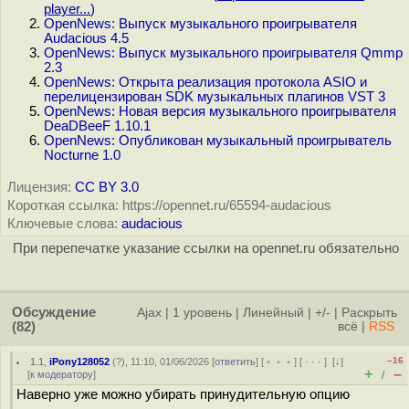
player...
)
OpenNews: Выпуск музыкального проигрывателя
Audacious 4.5
OpenNews: Выпуск музыкального проигрывателя Qmmp
2.3
OpenNews: Открыта реализация протокола ASIO и
перелицензирован SDK музыкальных плагинов VST 3
OpenNews: Новая версия музыкального проигрывателя
DeaDBeeF 1.10.1
OpenNews: Опубликован музыкальный проигрыватель
Nocturne 1.0
Лицензия:
CC BY 3.0
Короткая ссылка: https://opennet.ru/65594-audacious
Ключевые слова:
audacious
При перепечатке указание ссылки на opennet.ru обязательно
Обсуждение
Ajax
|
1 уровень
|
Линейный
|
+/-
|
Раскрыть
(82)
всё
|
RSS
–16
1.1
,
iPony128052
(
?
), 11:10, 01/06/2026 [
ответить
] [
﹢﹢﹢
] [
· · ·
]
[
↓
]
+
–
[
к модератору
]
/
Наверно уже можно убирать принудительную опцию