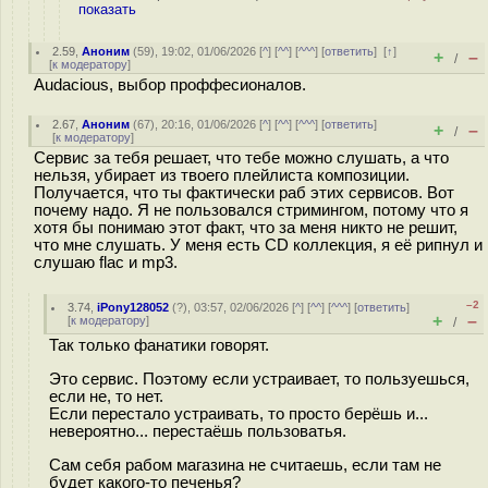
показать
2.59
,
Аноним
(
59
), 19:02, 01/06/2026 [
^
] [
^^
] [
^^^
] [
ответить
]
[
↑
]
+
–
/
[
к модератору
]
Audacious, выбор проффесионалов.
2.67
,
Аноним
(
67
), 20:16, 01/06/2026 [
^
] [
^^
] [
^^^
] [
ответить
]
+
–
/
[
к модератору
]
Сервис за тебя решает, что тебе можно слушать, а что
нельзя, убирает из твоего плейлиста композиции.
Получается, что ты фактически раб этих сервисов. Вот
почему надо. Я не пользовался стримингом, потому что я
хотя бы понимаю этот факт, что за меня никто не решит,
что мне слушать. У меня есть CD коллекция, я её рипнул и
слушаю flac и mp3.
–2
3.74
,
iPony128052
(
?
), 03:57, 02/06/2026 [
^
] [
^^
] [
^^^
] [
ответить
]
+
–
[
к модератору
]
/
Так только фанатики говорят.
Это сервис. Поэтому если устраивает, то пользуешься,
если не, то нет.
Если перестало устраивать, то просто берёшь и...
невероятно... перестаёшь пользоватья.
Сам себя рабом магазина не считаешь, если там не
будет какого-то печенья?