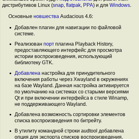
дистрибутивов Linux (
snap
,
flatpak
,
PPA
) и для
Windows
.
Основные
новшества
Audacious 4.6:
Добавлен плагин для навигации по файловой
системе.
Реализован
порт
плагина Playback History,
предоставляющего интерфейс для просмотра
истории воспроизведения, использующий
библиотеку GTK.
Добавлена
настройка для принудительного
включения работы через Xwayland в окружениях
на базе Wayland. Данная настройка активируется
по умолчанию на системах со старыми версиями
Qt и при включении интерфейса в стиле Winamp,
не поддерживающего Wayland.
Добавлена возможность сортировки элементов
списка воспроизведения по битрейту.
В утилиту командной строки audtool добавлена
опция для экспорта списков воспроизведения.