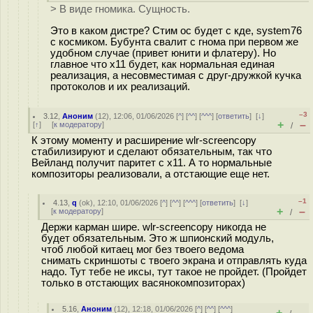
> В виде гномика. Сущность.
Это в каком дистре? Стим ос будет с кде, system76
c космиком. Бубунта свалит с гнома при первом же
удобном случае (привет юнити и флатеру). Но
главное что x11 будет, как нормальная единая
реализация, а несовместимая с друг-дружкой кучка
протоколов и их реализаций.
–3
3.12
,
Аноним
(
12
), 12:06, 01/06/2026 [
^
] [
^^
] [
^^^
] [
ответить
]
[
↓
]
+
–
[
↑
] [
к модератору
]
/
К этому моменту и расширение wlr-screencopy
стабилизируют и сделают обязательным, так что
Вейланд получит паритет с x11. А то нормальные
композиторы реализовали, а отстающие еще нет.
–1
4.13
,
q
(
ok
), 12:10, 01/06/2026 [
^
] [
^^
] [
^^^
] [
ответить
]
[
↓
]
+
–
[
к модератору
]
/
Держи карман шире. wlr-screencopy никогда не
будет обязательным. Это ж шпионский модуль,
чтоб любой китаец мог без твоего ведома
снимать скриншоты с твоего экрана и отправлять куда
надо. Тут тебе не иксы, тут такое не пройдет. (Пройдет
только в отстающих васянокомпозиторах)
5.16
,
Аноним
(
12
), 12:18, 01/06/2026 [
^
] [
^^
] [
^^^
]
+
–