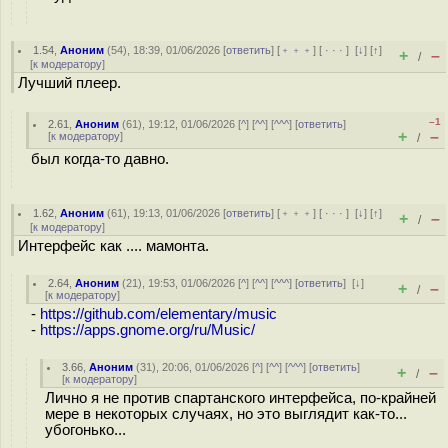
1.54
,
Аноним
(
54
), 18:39, 01/06/2026 [
ответить
] [
﹢﹢﹢
] [
· · ·
]
[
↓
] [
↑
]
+
–
/
[
к модератору
]
Лучший плеер.
–1
2.61
,
Аноним
(
61
), 19:12, 01/06/2026 [
^
] [
^^
] [
^^^
] [
ответить
]
+
–
[
к модератору
]
/
был когда-то давно.
1.62
,
Аноним
(
61
), 19:13, 01/06/2026 [
ответить
] [
﹢﹢﹢
] [
· · ·
]
[
↓
] [
↑
]
+
–
/
[
к модератору
]
Интерфейс как .... мамонта.
2.64
,
Аноним
(
21
), 19:53, 01/06/2026 [
^
] [
^^
] [
^^^
] [
ответить
]
[
↓
]
+
–
/
[
к модератору
]
-
https://github.com/elementary/music
-
https://apps.gnome.org/ru/Music/
3.66
,
Аноним
(
31
), 20:06, 01/06/2026 [
^
] [
^^
] [
^^^
] [
ответить
]
+
–
/
[
к модератору
]
Лично я не против спартанского интерфейса, по-крайней
мере в некоторых случаях, но это выглядит как-то...
убогонько...