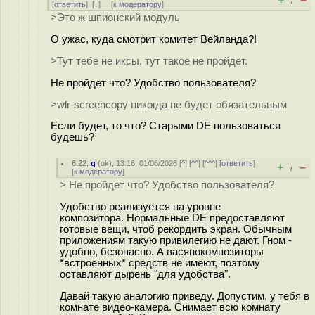
/
[
ответить
]
[
↓
] [
к модератору
]
>Это ж шпионский модуль
О ужас, куда смотрит комитет Вейланда?!
>Тут тебе не иксы, тут такое не пройдет.
Не пройдет что? Удобство пользователя?
>wlr-screencopy никогда не будет обязательным
Если будет, то что? Старыми DE пользоваться
будешь?
6.22
,
q
(
ok
), 13:16, 01/06/2026 [
^
] [
^^
] [
^^^
] [
ответить
]
+
–
/
[
к модератору
]
> Не пройдет что? Удобство пользователя?
Удобство реализуется на уровне
композитора. Нормальные DE предоставляют
готовые вещи, чтоб рекордить экран. Обычным
приложениям такую привилегию не дают. Гном -
удобно, безопасно. А васянокомпозиторы
*встроенных* средств не имеют, поэтому
оставляют дырень "для удобства".
Давай такую аналогию приведу. Допустим, у тебя в
комнате видео-камера. Снимает всю комнату