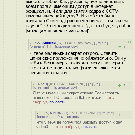
вместе с тобой. Как думаешь, нужно ли давать
всем прогам, имеющим доступ в интернет,
официальный апи для снятия кадра с CCTV-
камеры, висящей в углу? (И чтоб это было
втихаря.) Ответ здорового человека -- "ни в коем
случае". Ответ курильщика: "да, это будет удобно
[китайцам шпионить за тобой]".
+1
7.27
,
Аноним
(
27
), 14:01, 01/06/2026 [
^
] [
^^
] [
^^^
]
+
–
[
ответить
]
[
↓
] [
к модератору
]
/
Я тебе маленький секрет открою. Ставить
шпионские приложения не обязательно. Они у
тебя и без камеры таких дел могут натворить,
что слитие твоих голых фоточек покажется
невинной забавой.
8.33
,
q
(
ok
), 14:32, 01/06/2026 [
^
] [
^^
] [
^^^
]
+
–
/
[
ответить
]
[
к модератору
]
Я тебе маленький секрет открою Если ставить
шпионское ПО в podman flatpak и заи...
текст
свёрнут,
показать
9.35
,
Аноним
(
27
), 15:05, 01/06/2026 [
^
] [
^^
] [
^^^
]
+
–
/
[
ответить
]
[
к модератору
]
Что у тебя не получится Закрыть доступ к dev
video0 ...
текст свёрнут,
показать