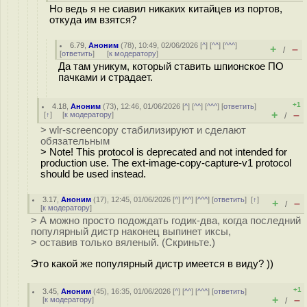
Но ведь я не сиавил никаких китайцев из портов,
откуда им взятся?
6.79
,
Аноним
(
78
), 10:49, 02/06/2026 [
^
] [
^^
] [
^^^
]
+
–
/
[
ответить
]
[
к модератору
]
Да там уникум, который ставить шпионское ПО
пачками и страдает.
+1
4.18
,
Аноним
(
73
), 12:46, 01/06/2026 [
^
] [
^^
] [
^^^
] [
ответить
]
+
–
[
↑
] [
к модератору
]
/
> wlr-screencopy стабилизируют и сделают
обязательным
> Note! This protocol is deprecated and not intended for
production use. The ext-image-copy-capture-v1 protocol
should be used instead.
3.17
,
Аноним
(
17
), 12:45, 01/06/2026 [
^
] [
^^
] [
^^^
] [
ответить
]
[
↑
]
+
–
/
[
к модератору
]
> А можно просто подождать годик-два, когда последний
популярный дистр наконец выпинет иксы,
> оставив только вяленый. (Скриньте.)
Это какой же популярный дистр имеется в виду? ))
+1
3.45
,
Аноним
(
45
), 16:35, 01/06/2026 [
^
] [
^^
] [
^^^
] [
ответить
]
+
–
[
к модератору
]
/