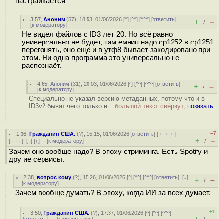
настраивается.
3.57
,
Аноним
(
57
), 18:53, 01/06/2026 [
^
] [
^^
] [
^^^
] [
ответить
]
+
–
/
[
к модератору
]
Не видел файлов с ID3 лет 20. Но всё равно
универсально не будет, там емнип надо cp1252 в cp1251
перегонять, оно ещё и в утф8 бывает закодировано при
этом. Ни одна программа это универсально не
распознаёт.
4.65
,
Аноним
(
31
), 20:03, 01/06/2026 [
^
] [
^^
] [
^^^
] [
ответить
]
+
–
/
[
к модератору
]
Специально не указал версию метаданных, потому что и в
ID3v2 быват чего только н...
большой текст свёрнут,
показать
–7
1.36
,
Гражданин США.
(
?
), 15:15, 01/06/2026 [
ответить
] [
﹢﹢﹢
]
+
–
[
· · ·
]
[
↓
] [
↑
] [
к модератору
]
/
Зачем оно вообще надо? В эпоху стриминга. Есть Spotify и
другие сервисы.
2.38
,
вопрос кому
(
?
), 15:26, 01/06/2026 [
^
] [
^^
] [
^^^
] [
ответить
]
[
↓
]
+
–
/
[
к модератору
]
Зачем вообще думать? В эпоху, когда ИИ за всех думает.
+1
3.50
,
Гражданин США.
(
?
), 17:37, 01/06/2026 [
^
] [
^^
] [
^^^
]
+
–
[
ответить
]
[
к модератору
]