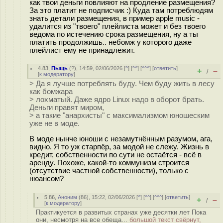
как твои деньги повлияют на продление размещения?
За это платит не подписчик :) Куда там потреблюдям
знать детали размещения, в пример apple music -
удалится из "твоего" плейлиста может и без твоего
ведома по истечению срока размещения, ну а ты
платить продолжишь.. небомж у которого даже
плейлист ему не принадлежит.
4.83
,
Пыщь
(
?
), 14:59, 02/06/2026 [
^
] [
^^
] [
^^^
] [
ответить
]
+
–
/
[
к модератору
]
> Да я лучше потреблять буду. Чем буду жить в лесу
как бомжара
> лохматый. Даже ядро Linux надо в оборот брать.
Деньги правят миром,
> а такие "анархисты" с максимализмом юношеским
уже не в моде.
В моде нынче юноши с незамутнённым разумом, ага,
видно. Я то уж старпёр, за модой не слежу. Жизнь в
кредит, собственности по сути не остаётся - всё в
аренду. Похоже, какой-то коммунизм строится
(отсутствие частной собственности), только с
нюансом?
5.86
,
Аноним
(
86
), 15:22, 02/06/2026 [
^
] [
^^
] [
^^^
] [
ответить
]
+
–
/
[
к модератору
]
Практикуется в развитых странах уже десятки лет Пока
они, несмотря на все обеща...
большой текст свёрнут,