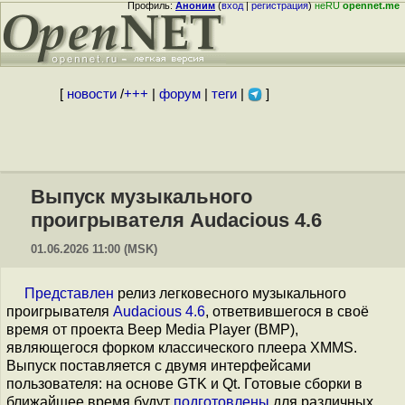
Профиль:
Аноним
(
вход
|
регистрация
)
неRU
opennet.me
[
новости
/
+++
|
форум
|
теги
|
]
Выпуск музыкального
проигрывателя Audacious 4.6
01.06.2026 11:00 (MSK)
Представлен
релиз легковесного музыкального
проигрывателя
Audacious 4.6
, ответвившегося в своё
время от проекта Beep Media Player (BMP),
являющегося форком классического плеера XMMS.
Выпуск поставляется с двумя интерфейсами
пользователя: на основе GTK и Qt. Готовые сборки в
ближайшее время будут
подготовлены
для различных