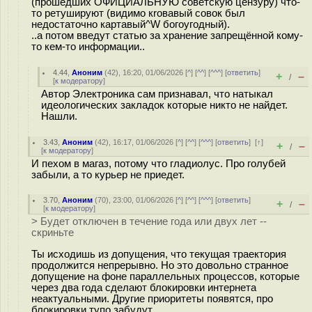
(прошедших ОФИЦИАЛЬНУЮ советскую цензуру) что-
то ретушируют (видимо кrовавый совок был
недостаточно картавый^W богоугодный).
..а потом введут статью за хранение запрещённой кому-
то кем-то информации..
4.44
,
Аноним
(
42
), 16:20, 01/06/2026 [
^
] [
^^
] [
^^^
] [
ответить
]
+
–
/
[
к модератору
]
Автор Электроника сам признавал, что натыкал
идеологических закладок которые никто не найдет.
Нашли.
3.43
,
Аноним
(
42
), 16:17, 01/06/2026 [
^
] [
^^
] [
^^^
] [
ответить
]
[
↑
]
+
–
/
[
к модератору
]
И пехом в магаз, потому что гладиолус. Про голубей
забыли, а то курьер не приедет.
3.70
,
Аноним
(
70
), 23:00, 01/06/2026 [
^
] [
^^
] [
^^^
] [
ответить
]
+
–
/
[
к модератору
]
> Будет отключен в течение года или двух лет --
скриньте
Ты исходишь из допущения, что текущая траектория
продолжится непрерывно. Но это довольно странное
допущение на фоне параллельных процессов, которые
через два года сделают блокировки интернета
неактуальными. Другие приоритеты появятся, про
блокировки тупо забудут.