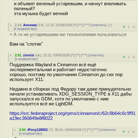
и объявят вяленый устаревшим, и начнут впиливать
пяленый?
эта музыка будет вечной
2.14
,
Аноним
(
14
), 12:15, 01/06/2026 [
^
] [
^^
] [
^^^
] [
ответить
]
[
↑
]
+
–
/
[
к модератору
]
> А то не устаревшими же технологиями пользоваться
Вам на "спотик"
2.91
,
zionist
(
ok
), 22:22, 03/06/2026 [
^
] [
^^
] [
^^^
] [
ответить
]
+
–
/
[
к модератору
]
Поддержка Wayland в Cinnamon всё ещё
эксперементальная и работает недостаточно
хорошо, поэтому по умолчанию Cinnamon до сих пор
использует X11.
Недавно в сборках под Федору там даже принудительно
начали устанавливать XDG_SESSION_TYPE в X11 дабы
запускался из GDM, хотя по умолчанию с ним
используется всё же LightDM.
https://src.fedoraproject.org/rpms/cinnamon/c/62c8b64c6c9f91
a19ec360849e8f8022
3.94
,
iPony128052
(
?
), 05:41, 04/06/2026 [
^
] [
^^
] [
^^^
] [
ответить
]
+
–
/
[
к модератору
]