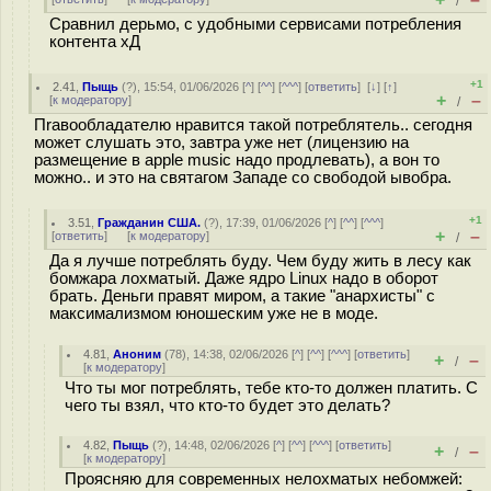
/
Сравнил дерьмо, с удобными сервисами потребления
контента хД
+1
2.41
,
Пыщь
(
?
), 15:54, 01/06/2026 [
^
] [
^^
] [
^^^
] [
ответить
]
[
↓
] [
↑
]
+
–
[
к модератору
]
/
Пrавообладателю нравится такой потреблятель.. сегодня
может слушать это, завтра уже нет (лицензию на
размещение в apple music надо продлевать), а вон то
можно.. и это на святагом Западе со свободой ывобра.
+1
3.51
,
Гражданин США.
(
?
), 17:39, 01/06/2026 [
^
] [
^^
] [
^^^
]
+
–
[
ответить
]
[
к модератору
]
/
Да я лучше потреблять буду. Чем буду жить в лесу как
бомжара лохматый. Даже ядро Linux надо в оборот
брать. Деньги правят миром, а такие "анархисты" с
максимализмом юношеским уже не в моде.
4.81
,
Аноним
(
78
), 14:38, 02/06/2026 [
^
] [
^^
] [
^^^
] [
ответить
]
+
–
/
[
к модератору
]
Что ты мог потреблять, тебе кто-то должен платить. С
чего ты взял, что кто-то будет это делать?
4.82
,
Пыщь
(
?
), 14:48, 02/06/2026 [
^
] [
^^
] [
^^^
] [
ответить
]
+
–
/
[
к модератору
]
Проясняю для современных нелохматых небомжей: