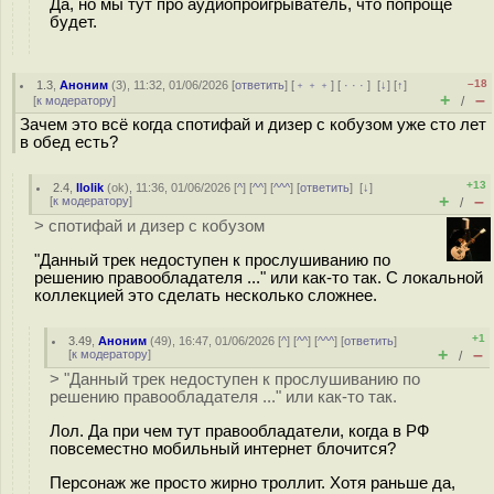
Да, но мы тут про аудиопроигрыватель, что попроще
будет.
–18
1.3
,
Аноним
(
3
), 11:32, 01/06/2026 [
ответить
] [
﹢﹢﹢
] [
· · ·
]
[
↓
] [
↑
]
+
–
[
к модератору
]
/
Зачем это всё когда спотифай и дизер с кобузом уже сто лет
в обед есть?
+13
2.4
,
llolik
(
ok
), 11:36, 01/06/2026 [
^
] [
^^
] [
^^^
] [
ответить
]
[
↓
]
+
–
[
к модератору
]
/
> спотифай и дизер с кобузом
"Данный трек недоступен к прослушиванию по
решению правообладателя ..." или как-то так. С локальной
коллекцией это сделать несколько сложнее.
+1
3.49
,
Аноним
(
49
), 16:47, 01/06/2026 [
^
] [
^^
] [
^^^
] [
ответить
]
+
–
[
к модератору
]
/
> "Данный трек недоступен к прослушиванию по
решению правообладателя ..." или как-то так.
Лол. Да при чем тут правообладатели, когда в РФ
повсеместно мобильный интернет блочится?
Персонаж же просто жирно троллит. Хотя раньше да,