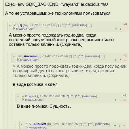
Exec=env GDK_BACKEND="wayland" audacious %U
А то не устаревшими же технологиями пользоваться
–8
2.2
,
q
(
ok
), 11:22, 01/06/2026 [
^
] [
^^
] [
^^^
] [
ответить
]
[
↓
]
+
–
[
к модератору
]
/
А можно просто подождать годик-два, когда
последний популярный дистр наконец выпинет иксы,
оставив только вяленый. (Скриньте.)
–1
3.8
,
Аноним
(
8
), 11:42, 01/06/2026 [
^
] [
^^
] [
^^^
] [
ответить
]
[
↓
]
+
–
[
к модератору
]
/
> А можно просто подождать годик-два, когда последний
популярный дистр наконец выпинет иксы, оставив
только вяленый. (Скриньте.)
в виде космика и кде?
+7
4.11
,
q
(
ok
), 12:02, 01/06/2026 [
^
] [
^^
] [
^^^
] [
ответить
]
+
–
[
к модератору
]
/
В виде гномика. Сущность.
5.72
,
Аноним
(
8
), 23:49, 01/06/2026 [
^
] [
^^
] [
^^^
] [
ответить
]
+
–
/
[
к модератору
]