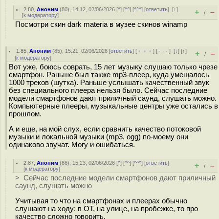
2.80
,
Аноним
(
80
), 14:12, 02/06/2026 [
^
] [
^^
] [
^^^
] [
ответить
]
[
↑
]
+
–
/
[
к модератору
]
Посмотри скин dark materia в музее скинов winamp
1.85
,
Аноним
(
85
), 15:21, 02/06/2026 [
ответить
] [
﹢﹢﹢
] [
· · ·
]
[
↓
] [
↑
]
+
–
/
[
к модератору
]
Вот уже, боюсь соврать, 15 лет музыку слушаю только чрезе
смартфон. Раньше был также mp3-плеер, куда умещалось
1000 треков (шутка). Раньше услышать качественный звук
без специального плеера нельзя было. Сейчас последние
модели смартфонов дают приличный саунд, слушать можно.
Компьютерные плееры, музыкальные центры уже остались в
прошлом.
А и еще, на мой слух, если сравнить качество потоковой
музыки и локальной музыки (mp3, ogg) по-моему они
одинаково звучат. Могу и ошибаться.
2.87
,
Аноним
(
86
), 15:23, 02/06/2026 [
^
] [
^^
] [
^^^
] [
ответить
]
+
–
/
[
к модератору
]
> Сейчас последние модели смартфонов дают приличный
саунд, слушать можно
Учитывая то что на смартфонах и плеерах обычно
слушают на ходу: в ОТ, на улице, на пробежке, то про
качество сложно говорить.