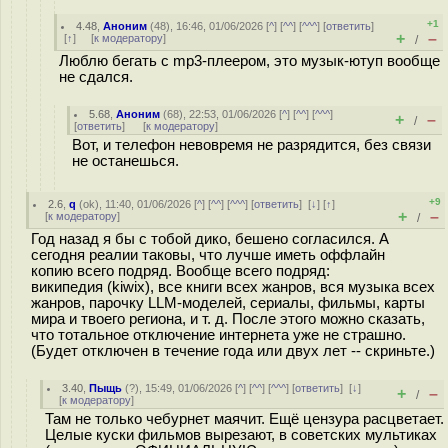
+1
4.48
,
Аноним
(
48
), 16:46, 01/06/2026 [
^
] [
^^
] [
^^^
] [
ответить
]
+
–
[
↑
] [
к модератору
]
/
Люблю бегать с mp3-плеером, это музык-ютуп вообще
не сдался.
5.68
,
Аноним
(
68
), 22:53, 01/06/2026 [
^
] [
^^
] [
^^^
]
+
–
/
[
ответить
]
[
к модератору
]
Вот, и телефон невовремя не разрядится, без связи
не останешься.
+9
2.6
,
q
(
ok
), 11:40, 01/06/2026 [
^
] [
^^
] [
^^^
] [
ответить
]
[
↓
] [
↑
]
+
–
[
к модератору
]
/
Год назад я бы с тобой дико, бешено согласился. А
сегодня реалии таковы, что лучше иметь оффлайн
копию всего подряд. Вообще всего подряд:
википедия (kiwix), все книги всех жанров, вся музыка всех
жанров, парочку LLM-моделей, сериалы, фильмы, карты
мира и твоего региона, и т. д. После этого можно сказать,
что тотальное отключение интернета уже не страшно.
(Будет отключен в течение года или двух лет -- скриньте.)
3.40
,
Пыщь
(
?
), 15:49, 01/06/2026 [
^
] [
^^
] [
^^^
] [
ответить
]
[
↓
]
+
–
/
[
к модератору
]
Там не только чебурнет маячит. Ещё цензура расцветает.
Целые куски фильмов вырезают, в советских мультиках