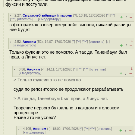
фуксии и поступили.
2.27
,
Смузихлеб забывший пароль
(
?
), 13:18, 17/01/2026 [
^
] [
^^
]
+
–
/
[
^^^
] [
ответить
]
[
к модератору
]
в фоторамках в юзер-юзерспейс выноси, никакой разницы
нее будет
–1
2.52
,
Аноним
(
52
), 14:07, 17/01/2026 [
^
] [
^^
] [
^^^
] [
ответить
]
[
↓
]
+
–
[
к модератору
]
/
Только фуксии это не помогло. А так да, Таненбаум был
прав, а Линус нет.
–1
3.56
,
Аноним
(
-
), 14:11, 17/01/2026 [
^
] [
^^
] [
^^^
] [
ответить
]
+
–
[
к модератору
]
/
> Только фуксии это не помогло
судя по репозиторию её продолжают разрабатывать
> А так да, Таненбаум был прав, а Линус нет.
Творение первого буквально в каждом интеловком
процессоре
Разве это не успех?
4.105
,
Аноним
(
-
), 18:02, 17/01/2026 [
^
] [
^^
] [
^^^
] [
ответить
]
+
–
/
[
к модератору
]