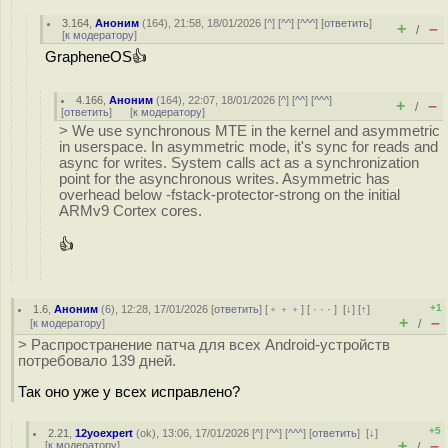
3.164
,
Аноним
(
164
), 21:58, 18/01/2026 [
^
] [
^^
] [
^^^
] [
ответить
]
+
–
/
[
к модератору
]
GrapheneOS👍
4.166
,
Аноним
(
164
), 22:07, 18/01/2026 [
^
] [
^^
] [
^^^
]
+
–
/
[
ответить
]
[
к модератору
]
> We use synchronous MTE in the kernel and asymmetric
in userspace. In asymmetric mode, it's sync for reads and
async for writes. System calls act as a synchronization
point for the asynchronous writes. Asymmetric has
overhead below -fstack-protector-strong on the initial
ARMv9 Cortex cores.
👍
+1
1.6
,
Аноним
(
6
), 12:28, 17/01/2026 [
ответить
] [
﹢﹢﹢
] [
· · ·
]
[
↓
] [
↑
]
+
–
[
к модератору
]
/
> Распространение патча для всех Android-устройств
потребовало 139 дней.
Так оно уже у всех исправлено?
+5
2.21
,
12yoexpert
(
ok
), 13:06, 17/01/2026 [
^
] [
^^
] [
^^^
] [
ответить
]
[
↓
]
+
–
[
к модератору
]
/