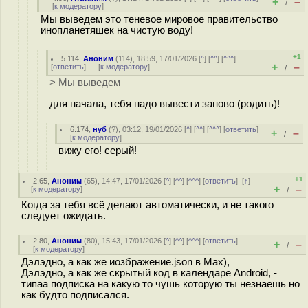
+
–
/
[
к модератору
]
Мы выведем это теневое мировое правительство
инопланетяшек на чистую воду!
+1
5.114
,
Аноним
(
114
), 18:59, 17/01/2026 [
^
] [
^^
] [
^^^
]
+
–
[
ответить
]
[
к модератору
]
/
> Мы выведем
для начала, тебя надо вывести заново (родить)!
6.174
,
нуб
(
?
), 03:12, 19/01/2026 [
^
] [
^^
] [
^^^
] [
ответить
]
+
–
/
[
к модератору
]
вижу его! серый!
+1
2.65
,
Аноним
(
65
), 14:47, 17/01/2026 [
^
] [
^^
] [
^^^
] [
ответить
]
[
↑
]
+
–
[
к модератору
]
/
Когда за тебя всё делают автоматически, и не такого
следует ожидать.
2.80
,
Аноним
(
80
), 15:43, 17/01/2026 [
^
] [
^^
] [
^^^
] [
ответить
]
+
–
/
[
к модератору
]
Дэлэдно, а как же иозбражение.json в Max),
Дэлэдно, а как же скрытый код в календаре Android, -
типаа подписка на какую то чушь которую ты незнаешь но
как будто подписался.