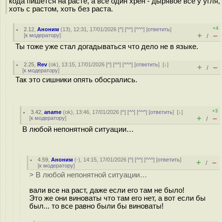
кода пишется на расте, а все один хрен - дырявое всё у угля,
хоть с растом, хоть без раста.
+4
2.12
,
Аноним
(
13
), 12:31, 17/01/2026 [
^
] [
^^
] [
^^^
] [
ответить
]
+
–
[
к модератору
]
/
Ты тоже уже стал догадываться что дело не в языке.
2.25
,
Rev
(
ok
), 13:15, 17/01/2026 [
^
] [
^^
] [
^^^
] [
ответить
]
[
↓
]
+
–
/
[
к модератору
]
Так это сишники опять обосрались.
+3
3.42
,
aname
(
ok
), 13:46, 17/01/2026 [
^
] [
^^
] [
^^^
] [
ответить
]
[
↓
]
+
–
[
к модератору
]
/
В любой непонятной ситуации…
4.59
,
Аноним
(
-
), 14:15, 17/01/2026 [
^
] [
^^
] [
^^^
] [
ответить
]
+
–
/
[
к модератору
]
> В любой непонятной ситуации…
вали все на раст, даже если его там не было!
Это же они виноваты что там его нет, а вот если бы
был... то все равно были бы виноваты!