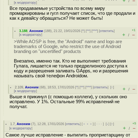
+
–
/
[
к модератору
]
Все продаваемые устройства по всему миру
промаркированы и гугл получает список, что где продали и
как к девайсу обращаться? Не может быть!
+1
3.188
,
Аноним
(
188
), 21:22, 19/01/2026 [
^
] [
^^
] [
^^^
] [
ответить
]
+
–
[
к модератору
]
/
>While AOSP is free, the "Android" name and logo are
trademarks of Google, who restrict the use of Android
branding on "uncertified" products
Внезапно, именно так. Кто не выполняет требования
Гулага, лишается не только предрелизного доступа к
коду и разрешения заливать GApps, но и разрешения
называть свой телефон Androidом.
2.109
,
Аноним
(
68
), 18:53, 17/01/2026 [
^
] [
^^
] [
^^^
] [
ответить
]
[
↑
]
+
–
/
[
к модератору
]
Выше я прикинул (с помощью коллеги), у скольких оно
исправлено. У 1%. Остальные 99% исправлений не
получат.
+5
1.7
,
Аноним
(
7
), 12:28, 17/01/2026 [
ответить
] [
﹢﹢﹢
] [
· · ·
]
[
↓
] [
↑
]
+
–
[
к модератору
]
/
Самое лучше исправление - выпилить проприетарщину от