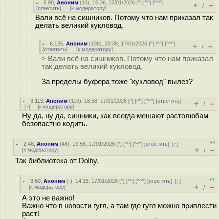
5.90
,
Аноним
(
13
), 16:36, 17/01/2026 [
^
] [
^^
] [
^^^
]
+
–
/
[
ответить
]
[
к модератору
]
Вали всё на сишников. Потому что нам приказал так
делать великий кукловод.
6.125
,
Аноним
(
138
), 20:39, 17/01/2026 [
^
] [
^^
] [
^^^
]
+
–
/
[
ответить
]
[
к модератору
]
> Вали всё на сишников. Потому что нам приказал
так делать великий кукловод.
За пределы буфера тоже "кукловод" вылез?
3.113
,
Аноним
(
113
), 18:58, 17/01/2026 [
^
] [
^^
] [
^^^
] [
ответить
]
+
–
/
[
↑
] [
к модератору
]
Ну да, ну да, сишники, как всегда мешают рaстoлюбам
безопастно кодить.
+1
2.48
,
Аноним
(
48
), 13:56, 17/01/2026 [
^
] [
^^
] [
^^^
] [
ответить
]
[
↑
]
+
–
[
к модератору
]
/
Так библиотека от Dolby.
+1
3.60
,
Аноним
(
-
), 14:15, 17/01/2026 [
^
] [
^^
] [
^^^
] [
ответить
]
[
↓
]
+
–
[
к модератору
]
/
А это не важно!
Важно что в новости гугл, а там где гугл можно приплести
раст!