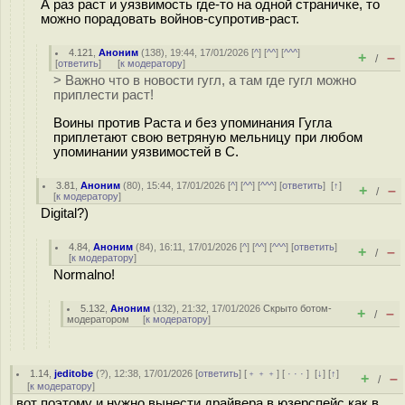
А раз раст и уязвимость где-то на одной страничке, то
можно порадовать войнов-супротив-раст.
4.121
,
Аноним
(
138
), 19:44, 17/01/2026 [
^
] [
^^
] [
^^^
]
+
–
/
[
ответить
]
[
к модератору
]
> Важно что в новости гугл, а там где гугл можно
приплести раст!
Воины против Раста и без упоминания Гугла
приплетают свою ветряную мельницу при любом
упоминании уязвимостей в С.
3.81
,
Аноним
(
80
), 15:44, 17/01/2026 [
^
] [
^^
] [
^^^
] [
ответить
]
[
↑
]
+
–
/
[
к модератору
]
Digital?)
4.84
,
Аноним
(
84
), 16:11, 17/01/2026 [
^
] [
^^
] [
^^^
] [
ответить
]
+
–
/
[
к модератору
]
Normalno!
5.132
,
Аноним
(
132
), 21:32, 17/01/2026
Скрыто ботом-
+
–
/
модератором
[
к модератору
]
1.14
,
jeditobe
(
?
), 12:38, 17/01/2026 [
ответить
] [
﹢﹢﹢
] [
· · ·
]
[
↓
] [
↑
]
+
–
/
[
к модератору
]
вот поэтому и нужно вынести драйвера в юзерспейс как в