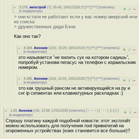
3.176
,
мелстрой
(
?
), 05:40, 19/01/2026 [
^
] [
^^
] [
^^^
] [
ответить
]
+
–
/
[
к модератору
]
> они кстати не работают если у вас номер амерский или
из списка
> дружественных дяди Бэна
Как оно так?
4.184
,
Аноним
(
114
), 15:29, 19/01/2026 [
^
] [
^^
] [
^^^
] [
ответить
]
+
–
/
[
к модератору
]
это называется "не пилить сук на котором сидишь",
попробуй установи пегасус на телефон с израильским
номером.
4.185
,
Аноним
(
114
), 15:33, 19/01/2026 [
^
] [
^^
] [
^^^
] [
ответить
]
+
–
/
[
к модератору
]
это как грушный рансом не активирующийся на ру и
снг ip сегментах или клавиатурных раскладках :)
1.24
,
Аноним
(
24
), 13:08, 17/01/2026 [
ответить
] [
﹢﹢﹢
] [
· · ·
]
[
↓
] [
↑
]
+
–
/
[
к модератору
]
Спрошу платину каждой подобной новости: этот эксплойт
можно использовать для получения root привилегий на
огороженных устройствах (коих становится все больше)?