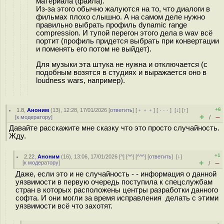
материала (файла).
Из-за этого обычно жалуются на то, что диалоги в
фильмах плохо слышно. А на самом деле нужно
правильно выбрать профиль dynamic range
compression. И тупой перегон этого дела в wav всё
портит (профиль придется выбрать при конвертации
и поменять его потом не выйдет).
Для музыки эта штука не нужна и отключается (с
подобным возятся в студиях и выражается оно в
loudness wars, например).
+6
1.8
,
Аноним
(
13
), 12:28, 17/01/2026 [
ответить
] [
﹢﹢﹢
] [
· · ·
]
[
↓
] [
↑
]
+
–
[
к модератору
]
/
Давайте расскажите мне сказку что это просто случайность.
Жду.
+1
2.22
,
Аноним
(
16
), 13:06, 17/01/2026 [
^
] [
^^
] [
^^^
] [
ответить
]
[
↓
]
+
–
[
к модератору
]
/
Даже, если это и не случайность - - информация о данной
уязвимости в первую очередь поступила к спецслужбам
стран в которых расположены центры разработки данного
софта. И они могли за время исправления делать с этими
уязвимости всё что захотят.