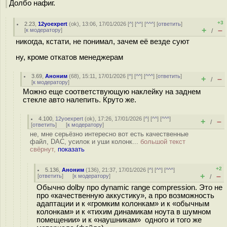
Долбо нафиг.
+3
2.23
,
12yoexpert
(
ok
), 13:06, 17/01/2026 [
^
] [
^^
] [
^^^
] [
ответить
]
+
–
[
к модератору
]
/
никогда, кстати, не понимал, зачем её везде суют
ну, кроме откатов менеджерам
3.69
,
Аноним
(
68
), 15:11, 17/01/2026 [
^
] [
^^
] [
^^^
] [
ответить
]
+
–
/
[
к модератору
]
Можно еще соответствующую наклейку на заднем
стекле авто налепить. Круто же.
4.100
,
12yoexpert
(
ok
), 17:26, 17/01/2026 [
^
] [
^^
] [
^^^
]
+
–
/
[
ответить
]
[
к модератору
]
не, мне серьёзно интересно вот есть качественные
файл, DAC, усилок и уши колонк...
большой текст
свёрнут,
показать
+2
5.136
,
Аноним
(
136
), 21:37, 17/01/2026 [
^
] [
^^
] [
^^^
]
+
–
[
ответить
]
[
к модератору
]
/
Обычно dolby про dynamic range compression. Это не
про «качественную аккустику», а про возможность
адаптации и к «громким колонкам» и к «обычным
колонкам» и к «тихим динамикам ноута в шумном
помещении» и к «наушникам» одного и того же