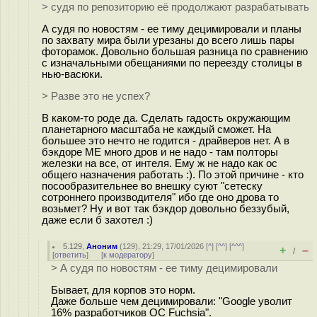
> судя по репозиторию её продолжают разрабатывать
А судя по новостям - ее тиму децимировали и планы
по захвату мира были урезаны до всего лишь пары
фоторамок. Довольно большая разница по сравнению
с изначальными обещаниями по переезду столицы в
нью-васюки.
> Разве это не успех?
В каком-то роде да. Сделать гадость окружающим
планетарного масштаба не каждый сможет. На
большее это нечто не годится - драйверов нет. А в
бэкдоре ME много дров и не надо - там полторы
железки на все, от интеля. Ему ж не надо как ос
общего назначения работать :). По этой причине - кто
посообразительнее во внешку суют "сетеску
сотроннего производителя" ибо где оно дрова то
возьмет? Ну и вот так бэкдор довольно беззубый,
даже если б захотел :)
5.129
,
Аноним
(
129
), 21:29, 17/01/2026 [
^
] [
^^
] [
^^^
]
+
–
/
[
ответить
]
[
к модератору
]
> А судя по новостям - ее тиму децимировали
Бывает, для корпов это норм.
Даже больше чем децимировали: "Google уволит
16% разработчиков ОС Fuchsia".