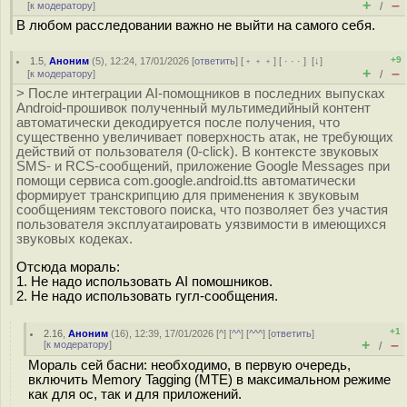
+
–
[
к модератору
]
/
В любом расследовании важно не выйти на самого себя.
+9
1.5
,
Аноним
(
5
), 12:24, 17/01/2026 [
ответить
] [
﹢﹢﹢
] [
· · ·
]
[
↓
]
+
–
[
к модератору
]
/
> После интеграции AI-помощников в последних выпусках
Android-прошивок полученный мультимедийный контент
автоматически декодируется после получения, что
существенно увеличивает поверхность атак, не требующих
действий от пользователя (0-click). В контексте звуковых
SMS- и RCS-сообщений, приложение Google Messages при
помощи сервиса com.google.android.tts автоматически
формирует транскрипцию для применения к звуковым
сообщениям текстового поиска, что позволяет без участия
пользователя эксплуатаировать уязвимости в имеющихся
звуковых кодеках.
Отсюда мораль:
1. Не надо использовать AI помошников.
2. Не надо использовать гугл-сообщения.
+1
2.16
,
Аноним
(
16
), 12:39, 17/01/2026 [
^
] [
^^
] [
^^^
] [
ответить
]
+
–
[
к модератору
]
/
Мораль сей басни: необходимо, в первую очередь,
включить Memory Tagging (MTE) в максимальном режиме
как для ос, так и для приложений.