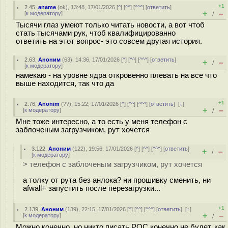
+1
2.45
,
aname
(
ok
), 13:48, 17/01/2026 [
^
] [
^^
] [
^^^
] [
ответить
]
+
–
[
к модератору
]
/
Тысячи глаз умеют только читать новости, а вот чтоб
стать тысячами рук, чтоб квалифицированно
ответить на этот вопрос- это совсем другая история.
2.63
,
Аноним
(
63
), 14:36, 17/01/2026 [
^
] [
^^
] [
^^^
] [
ответить
]
+
–
/
[
к модератору
]
намекаю - на уровне ядра откровенно плевать на все что
выше находится, так что да
+1
2.76
,
Anonim
(
??
), 15:22, 17/01/2026 [
^
] [
^^
] [
^^^
] [
ответить
]
[
↓
]
+
–
[
к модератору
]
/
Мне тоже интересно, а то есть у меня телефон с
заблоченым загрузчиком, рут хочется
3.122
,
Аноним
(
122
), 19:56, 17/01/2026 [
^
] [
^^
] [
^^^
] [
ответить
]
+
–
/
[
к модератору
]
> телефон с заблоченым загрузчиком, рут хочется
а толку от рута без анлока? ни прошивку сменить, ни
afwall+ запустить после перезагрузки...
+1
2.139
,
Аноним
(
139
), 22:15, 17/01/2026 [
^
] [
^^
] [
^^^
] [
ответить
]
[
↑
]
+
–
[
к модератору
]
/
Можно конечно, но никто писать POC конечно не будет, как