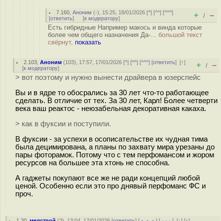
7.160
,
Аноним
(
-
), 15:25, 18/01/2026 [
^
] [
^^
] [
^^^
]
+
–
/
[
ответить
]
[
к модератору
]
Есть гибридные Например макось и винда которые
более чем общего назначения Да-...
большой текст
свёрнут,
показать
2.103
,
Аноним
(
103
), 17:57, 17/01/2026 [
^
] [
^^
] [
^^^
] [
ответить
]
[
↑
]
+
–
/
[
к модератору
]
> вот поэтому и нужно вынести драйвера в юзерспейс
Вы и в ядре то обосpaлись за 30 лет что-то работающее
сделать. В отличие от тех. За 30 лет, Карл! Более четверти
века ваш реактос - неюзабельная декоративная какаха.
> как в фуксии и поступили.
В фуксии - за успехи в осописательстве их чудная тима
была децимирована, а планы по захвату мира урезаны до
пары фоторамок. Потому что с тем перфомансом и жором
ресурсов на большее эта хтонь не способна.
А гаджеты покупают все же не ради концепций любой
ценой. Особенно если это про днявый перфоманс ФС и
проч.
1.20
,
мелстрой
(
?
), 13:04, 17/01/2026 [
ответить
] [
﹢﹢﹢
] [
· · ·
]
[
↓
] [
↑
]