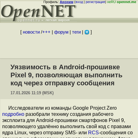
Профиль:
Аноним
(
вход
|
регистрация
)
неRU
opennet.me
[
новости
/
+++
|
форум
|
теги
|
]
Уязвимость в Android-прошивке
Pixel 9, позволяющая выполнить
код через отправку сообщения
17.01.2026 11:19 (MSK)
Исследователи из команды Google Project Zero
подробно
разобрали технику создания рабочего
эксплоита для Android-прошивки смартфонов Pixel 9,
позволяющего удалённо выполнить свой код с правами
ядра Linux, через отправку SMS- или
RCS
-сообщения со