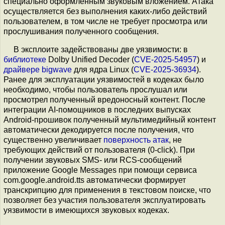
специально оформленным звуковым вложением. Атака
осуществляется без выполнения каких-либо действий
пользователем, в том числе не требует просмотра или
прослушивания полученного сообщения.
В эксплоите задействованы две уязвимости: в
библиотеке
Dolby Unified Decoder (
CVE-2025-54957
) и
драйвере bigwave
для ядра Linux (
CVE-2025-36934
).
Ранее для эксплуатации уязвимостей в кодеках было
необходимо, чтобы пользователь прослушал или
просмотрел полученный вредоносный контент. После
интеграции AI-помощников в последних выпусках
Android-прошивок полученный мультимедийный контент
автоматически декодируется после получения, что
существенно увеличивает
поверхность атак
, не
требующих действий от пользователя (0-click). При
получении звуковых SMS- или RCS-сообщений
приложение Google Messages при помощи сервиса
com.google.android.tts автоматически формирует
транскрипцию для применения в текстовом поиске, что
позволяет без участия пользователя эксплуатировать
уязвимости в имеющихся звуковых кодеках.