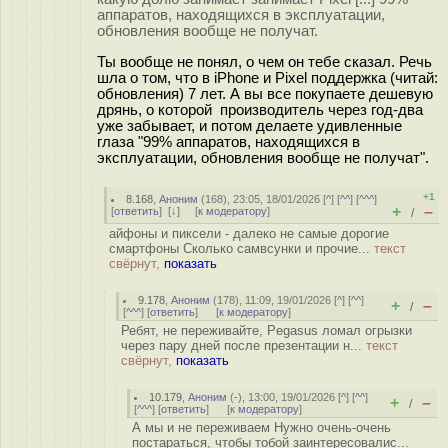
аппаратов, находящихся в эксплуатации,
обновления вообще не получат.
Ты вообще не понял, о чем он тебе сказал. Речь
шла о том, что в iPhone и Pixel поддержка (читай:
обновления) 7 лет. А вы все покупаете дешевую
дрянь, о которой производитель через год-два
уже забывает, и потом делаете удивленные
глаза "99% аппаратов, находящихся в
эксплуатации, обновления вообще не получат".
+1
8.168
,
Аноним
(
168
), 23:05, 18/01/2026 [
^
] [
^^
] [
^^^
]
+
–
[
ответить
]
[
↓
] [
к модератору
]
/
айфоны и пиксели - далеко не самые дорогие
смартфоны Сколько самвсунки и прочие...
текст
свёрнут,
показать
9.178
,
Аноним
(
178
), 11:09, 19/01/2026 [
^
] [
^^
]
+
–
/
[
^^^
] [
ответить
]
[
к модератору
]
Ребят, не переживайте, Pegasus ломал огрызки
через пару дней после презентации н...
текст
свёрнут,
показать
10.179
,
Аноним
(
-
), 13:00, 19/01/2026 [
^
] [
^^
]
+
–
/
[
^^^
] [
ответить
]
[
к модератору
]
А мы и не переживаем Нужно очень-очень
постараться, чтобы тобой заинтересовалис...