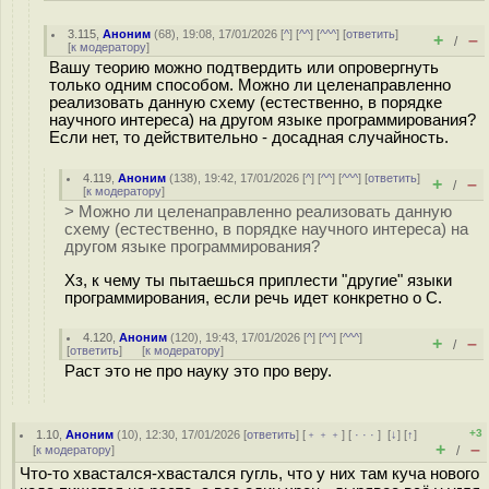
3.115
,
Аноним
(
68
), 19:08, 17/01/2026 [
^
] [
^^
] [
^^^
] [
ответить
]
+
–
/
[
к модератору
]
Вашу теорию можно подтвердить или опровергнуть
только одним способом. Можно ли целенаправленно
реализовать данную схему (естественно, в порядке
научного интереса) на другом языке программирования?
Если нет, то действительно - досадная случайность.
4.119
,
Аноним
(
138
), 19:42, 17/01/2026 [
^
] [
^^
] [
^^^
] [
ответить
]
+
–
/
[
к модератору
]
> Можно ли целенаправленно реализовать данную
схему (естественно, в порядке научного интереса) на
другом языке программирования?
Хз, к чему ты пытаешься приплести "другие" языки
программирования, если речь идет конкретно о С.
4.120
,
Аноним
(
120
), 19:43, 17/01/2026 [
^
] [
^^
] [
^^^
]
+
–
/
[
ответить
]
[
к модератору
]
Раст это не про науку это про веру.
+3
1.10
,
Аноним
(
10
), 12:30, 17/01/2026 [
ответить
] [
﹢﹢﹢
] [
· · ·
]
[
↓
] [
↑
]
+
–
[
к модератору
]
/
Что-то хвастался-хвастался гугль, что у них там куча нового