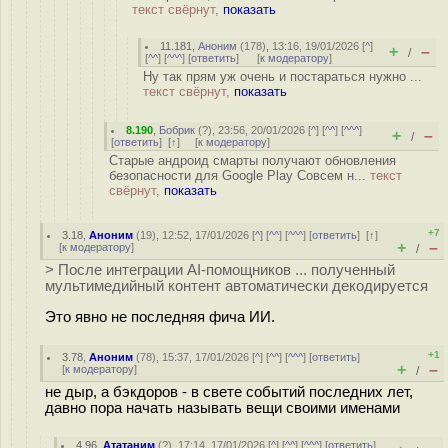
текст свёрнут,
показать
11.181
,
Аноним
(
178
), 13:16, 19/01/2026 [
^
]
+
–
/
[
^^
] [
^^^
] [
ответить
]
[
к модератору
]
Ну так прям уж очень и постараться нужно ...
текст свёрнут,
показать
8.190
,
Бобрик
(
?
), 23:56, 20/01/2026 [
^
] [
^^
] [
^^^
]
+
–
/
[
ответить
]
[
↑
] [
к модератору
]
Старые андроид смарты получают обновления
безопасности для Google Play Совсем н...
текст
свёрнут,
показать
+7
3.18
,
Аноним
(
19
), 12:52, 17/01/2026 [
^
] [
^^
] [
^^^
] [
ответить
]
[
↑
]
+
–
[
к модератору
]
/
> После интеграции AI-помощников ... полученный
мультимедийный контент автоматически декодируется
Это явно не последняя фича ИИ.
+1
3.78
,
Аноним
(
78
), 15:37, 17/01/2026 [
^
] [
^^
] [
^^^
] [
ответить
]
+
–
[
к модератору
]
/
не дыр, а бэкдоров - в свете событий последних лет,
давно пора начать называть вещи своими именами
4.96
,
Ататаним
(
?
), 17:14, 17/01/2026 [
^
] [
^^
] [
^^^
] [
ответить
]