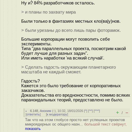
Ну и? 84% разработчиков осталось.
> и планы по захвату мира
Были только в фантазиях местных кло(ва|у)нов.
> были урезаны до всего лишь пары фоторамок.
Большие корпорации могут позволить себе
эксперименты.
Типа "два параллельных проекта, посмотрим какой
будет лучше для разных задач".
Или иметь наработки ʼна всякий случайʼ.
> Сделать гадость окружающим планетарного
масштаба не каждый сможет.
Гадость?
Кажется это было требование от корпоративных
заказчиков.
Доказательства его вредноностности, помимо всяких
параноидальных теорий, предоставлено не было.
6.148
,
Аноним
(
-
), 10:32, 18/01/2026 [
^
] [
^^
] [
^^^
]
+
–
/
[
ответить
]
[
к модератору
]
Так что на этом глобусе просто нет успешных проектов
микроядерных ос общего назн...
большой текст свёрнут,
показать