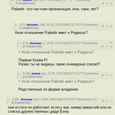
3.44
,
aname
(
ok
), 13:47, 17/01/2026 [
^
] [
^^
] [
^^^
] [
ответить
]
+
–
[
к модератору
]
/
Palantir- это частная организация, или, таки, нет?
4.72
,
Аноним
(
138
), 15:15, 17/01/2026 [
^
] [
^^
] [
^^^
] [
ответить
]
+
–
/
[
к модератору
]
Ккое отношение Palantir имет к Pegasus?
+1
5.79
,
Аноним
(
-
), 15:40, 17/01/2026 [
^
] [
^^
] [
^^^
] [
ответить
]
+
–
[
к модератору
]
/
> Ккое отношение Palantir имет к Pegasus?
Первая буква P!
Разве ты не видишь такие очевидные связи?!
5.128
,
aname
(
ok
), 21:28, 17/01/2026 [
^
] [
^^
] [
^^^
] [
ответить
]
+
–
/
[
к модератору
]
> Ккое отношение Palantir имет к Pegasus?
Родственные по форме владения.
2.157
,
Аноним
(
114
), 13:55, 18/01/2026 [
^
] [
^^
] [
^^^
] [
ответить
]
[
↑
]
+
–
/
[
к модератору
]
они кстати не работают если у вас номер амерский или из
списка дружественных дяди Бэна