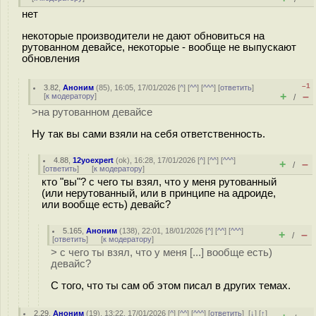
нет
некоторые производители не дают обновиться на
рутованном девайсе, некоторые - вообще не выпускают
обновления
–1
3.82
,
Аноним
(
85
), 16:05, 17/01/2026 [
^
] [
^^
] [
^^^
] [
ответить
]
+
–
[
к модератору
]
/
>на рутованном девайсе
Ну так вы сами взяли на себя ответственность.
4.88
,
12yoexpert
(
ok
), 16:28, 17/01/2026 [
^
] [
^^
] [
^^^
]
+
–
/
[
ответить
]
[
к модератору
]
кто "вы"? с чего ты взял, что у меня рутованный
(или нерутованный, или в принципе на адроиде,
или вообще есть) девайс?
5.165
,
Аноним
(
138
), 22:01, 18/01/2026 [
^
] [
^^
] [
^^^
]
+
–
/
[
ответить
]
[
к модератору
]
> с чего ты взял, что у меня [...] вообще есть)
девайс?
С того, что ты сам об этом писал в других темах.
2.29
,
Аноним
(
19
), 13:22, 17/01/2026 [
^
] [
^^
] [
^^^
] [
ответить
]
[
↓
] [
↑
]