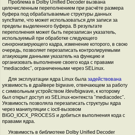
Проблема в Dolby Unified Decoder вызвана
целочисленным переполнением при расчёте размера
буфера под обрабатываемые структуры данных
syncframe, что может использоваться для записи за
пределы выделенного буфера. В результате
переполнения может быть перезаписан указатель,
используемый при обработке следующего
синхронизирующего кадра, изменение которого, в свою
очередь, позволяет перезаписать контролируемыми
атакующим данными указатель на функцию и
организовать выполнение своего кода с правами
"mediacodec", ограниченными через SELinux.
Для эксплуатации ядра Linux была
задействована
уязвимость в драйвере bigwave, отвечающем за работу
с символьным устройством /dev/bigwave, к которому
был открыт доступ из SELinux-контекста "mediacodec".
Уязвимость позволяла перезаписать структуры ядра
через манипуляции с ioctl-вызовом
BIGO_IOCX_PROCESS и добиться выполнения кода с
правами ядра.
Уязвимость в библиотеке Dolby Unified Decoder