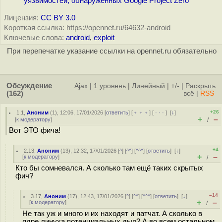
уязвимостей, обнаруженных Google Project Zero
Лицензия:
CC BY 3.0
Короткая ссылка: https://opennet.ru/64632-android
Ключевые слова:
android
,
exploit
При перепечатке указание ссылки на opennet.ru обязательно
Обсуждение
Ajax
|
1 уровень
|
Линейный
|
+/-
|
Раскрыть
(162)
всё
|
RSS
+26
1.1
,
Аноним
(
1
), 12:06, 17/01/2026 [
ответить
] [
﹢﹢﹢
] [
· · ·
]
[
↓
]
+
–
[
к модератору
]
/
Вот ЭТО фича!
+4
2.13
,
Аноним
(
13
), 12:32, 17/01/2026 [
^
] [
^^
] [
^^^
] [
ответить
]
[
↓
]
+
–
[
к модератору
]
/
Кто бы сомневался. А сколько там ещё таких скрытых
фич?
–14
3.17
,
Аноним
(
17
), 12:43, 17/01/2026 [
^
] [
^^
] [
^^^
] [
ответить
]
[
↓
]
+
–
[
к модератору
]
/
Не так уж и много и их находят и патчат. А сколько в
ядре линуха потенциальных дыр? А во всем остальном