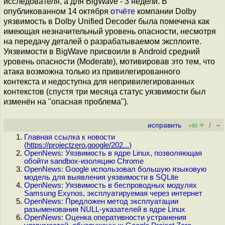
исследователя, а для BigWave - 3 недели. В
опубликованном 14 октября
отчёте
компании Dolby
уязвимость в Dolby Unified Decoder была помечена как
имеющая незначительный уровень опасности, несмотря
на передачу деталей о разрабатываемом эксплоите.
Уязвимости в BigWave присвоили в Android средний
уровень опасности (Moderate), мотивировав это тем, что
атака возможна только из привилегированного
контекста и недоступна для непривилегированных
контекстов (спустя три месяца статус уязвимости был
изменён на "опасная проблема").
+
–
исправить
/
+45
Главная ссылка к новости
(
https://projectzero.google/202...
)
OpenNews: Уязвимость в ядре Linux, позволяющая
обойти sandbox-изоляцию Chrome
OpenNews: Google использовал большую языковую
модель для выявления уязвимости в SQLite
OpenNews: Уязвимость в беспроводных модулях
Samsung Exynos, эксплуатируемая через интернет
OpenNews: Предложен метод эксплуатации
разыменования NULL-указателей в ядре Linux
OpenNews: Оценка оперативности устранения