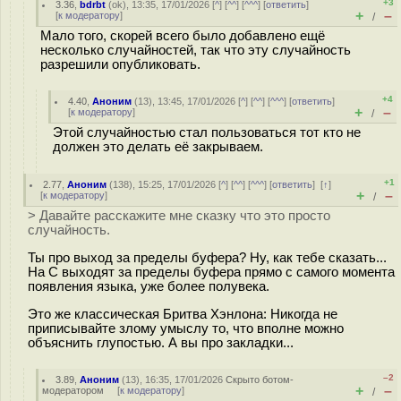
+3
3.36
,
bdrbt
(
ok
), 13:35, 17/01/2026 [
^
] [
^^
] [
^^^
] [
ответить
]
+
–
[
к модератору
]
/
Мало того, скорей всего было добавлено ещё
несколько случайностей, так что эту случайность
разрешили опубликовать.
+4
4.40
,
Аноним
(
13
), 13:45, 17/01/2026 [
^
] [
^^
] [
^^^
] [
ответить
]
+
–
[
к модератору
]
/
Этой случайностью стал пользоваться тот кто не
должен это делать её закрываем.
+1
2.77
,
Аноним
(
138
), 15:25, 17/01/2026 [
^
] [
^^
] [
^^^
] [
ответить
]
[
↑
]
+
–
[
к модератору
]
/
> Давайте расскажите мне сказку что это просто
случайность.
Ты про выход за пределы буфера? Ну, как тебе сказать...
На С выходят за пределы буфера прямо с самого момента
появления языка, уже более полувека.
Это же классическая Бритва Хэнлона: Никогда не
приписывайте злому умыслу то, что вполне можно
объяснить глупостью. А вы про закладки...
–2
3.89
,
Аноним
(
13
), 16:35, 17/01/2026
Скрыто ботом-
+
–
модератором
[
к модератору
]
/