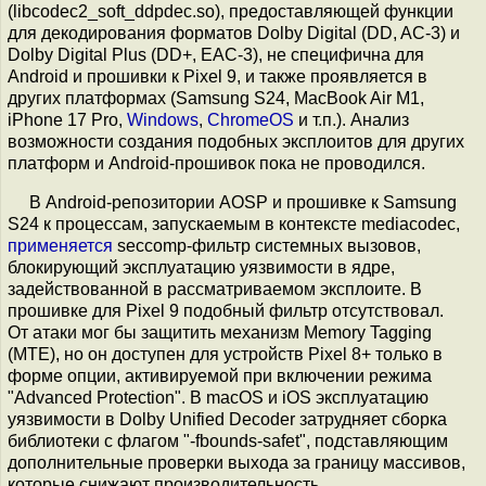
(libcodec2_soft_ddpdec.so), предоставляющей функции
для декодирования форматов Dolby Digital (DD, AC-3) и
Dolby Digital Plus (DD+, EAC-3), не специфична для
Android и прошивки к Pixel 9, и также проявляется в
других платформах (Samsung S24, MacBook Air M1,
iPhone 17 Pro,
Windows
,
ChromeOS
и т.п.). Анализ
возможности создания подобных эксплоитов для других
платформ и Android-прошивок пока не проводился.
В Android-репозитории AOSP и прошивке к Samsung
S24 к процессам, запускаемым в контексте mediacodec,
применяется
seccomp-фильтр системных вызовов,
блокирующий эксплуатацию уязвимости в ядре,
задействованной в рассматриваемом эксплоите. В
прошивке для Pixel 9 подобный фильтр отсутствовал.
От атаки мог бы защитить механизм Memory Tagging
(MTE), но он доступен для устройств Pixel 8+ только в
форме опции, активируемой при включении режима
"Advanced Protection". В macOS и iOS эксплуатацию
уязвимости в Dolby Unified Decoder затрудняет сборка
библиотеки с флагом "-fbounds-safet", подставляющим
дополнительные проверки выхода за границу массивов,
которые снижают производительность.