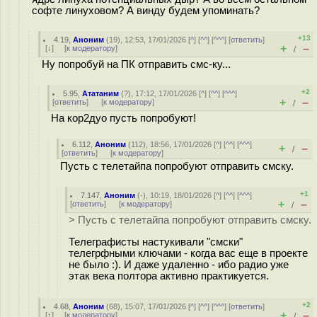
софте линуховом? А винду будем упоминать?
+13
4.19
,
Аноним
(
19
), 12:53, 17/01/2026 [
^
] [
^^
] [
^^^
] [
ответить
]
+
–
[
↓
] [
к модератору
]
/
Ну попробуй на ПК отправить смс-ку...
+2
5.95
,
Ататаним
(
?
), 17:12, 17/01/2026 [
^
] [
^^
] [
^^^
]
+
–
[
ответить
]
[
к модератору
]
/
На кор2дуо пусть попробуют!
6.112
,
Аноним
(
112
), 18:56, 17/01/2026 [
^
] [
^^
] [
^^^
]
+
–
/
[
ответить
]
[
к модератору
]
Пусть с телетайпа попробуют отправить смску.
+1
7.147
,
Аноним
(
-
), 10:19, 18/01/2026 [
^
] [
^^
] [
^^^
]
+
–
[
ответить
]
[
к модератору
]
/
> Пусть с телетайпа попробуют отправить смску.
Телеграфисты настукивали "смски"
телегрфными ключами - когда вас еще в проекте
не было :). И даже удаленно - ибо радио уже
этак века полтора активно практикуется.
+2
4.68
,
Аноним
(
68
), 15:07, 17/01/2026 [
^
] [
^^
] [
^^^
] [
ответить
]
+
–
[
↑
] [
к модератору
]
/