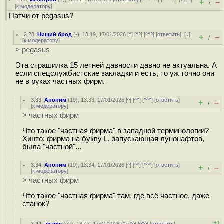
+
–
/
[
к модератору
]
Патчи от pegasus?
2.28
,
Нищий брод
(-), 13:19, 17/01/2026 [
^
] [
^^
] [
^^^
] [
ответить
]
[
↓
]
+
–
/
[
к модератору
]
> pegasus
Эта страшилка 15 летней давности давно не актуальна. А
если спецслужбистские закладки и есть, то уж точно они
не в руках частных фирм.
3.33
,
Аноним
(
19
), 13:33, 17/01/2026 [
^
] [
^^
] [
^^^
] [
ответить
]
+
–
/
[
к модератору
]
> частных фирм
Что такое "частная фирма" в западной терминологии?
Хинто: фирма на букву L, запускающая лунонафтов,
была "частной"...
3.34
,
Аноним
(
19
), 13:34, 17/01/2026 [
^
] [
^^
] [
^^^
] [
ответить
]
+
–
/
[
к модератору
]
> частных фирм
Что такое "частная фирма" там, где всё частное, даже
станок?
+1