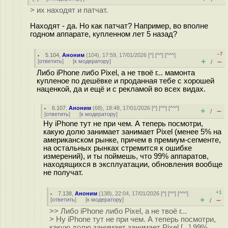
> их находят и патчат.
Находят - да. Но как патчат? Например, во вполне
годном аппарате, купленном лет 5 назад?
–7
5.104
,
Аноним
(
104
), 17:59, 17/01/2026 [
^
] [
^^
] [
^^^
]
+
–
[
ответить
]
[
к модератору
]
/
Либо iPhone либо Pixel, а не твоё г... мамонта
купленое по дешёвке и проданная тебе с хорошей
наценкой, да и ещё и с рекламой во всех видах.
6.107
,
Аноним
(
68
), 18:48, 17/01/2026 [
^
] [
^^
] [
^^^
]
+
–
/
[
ответить
]
[
к модератору
]
Ну iPhone тут не при чем. А теперь посмотри,
какую долю занимает занимает Pixel (менее 5% на
американском рынке, причем в премиум-сегменте,
на остальных рынках стремится к ошибке
измерений), и ты поймешь, что 99% аппаратов,
находящихся в эксплуатации, обновления вообще
не получат.
+1
7.138
,
Аноним
(
138
), 22:04, 17/01/2026 [
^
] [
^^
] [
^^^
]
+
–
[
ответить
]
[
к модератору
]
/
>> Либо iPhone либо Pixel, а не твоё г...
> Ну iPhone тут не при чем. А теперь посмотри,
какую долю занимает занимает Pixel [...] 99%