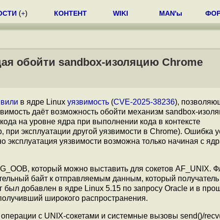
ОСТИ
(
+
)
КОНТЕНТ
WIKI
MAN'ы
ФО
щая обойти sandbox-изоляцию Chrome
вили
в ядре Linux
уязвимость
(
CVE-2025-38236
), позволя
звимость даёт возможность обойти механизм sandbox-изоля
ода на уровне ядра при выполнении кода в контексте
 при эксплуатации другой уязвимости в Chrome). Ошибка у
, но эксплуатация уязвимости возможна только начиная с ядра
G_OOB, который можно выставить для сокетов AF_UNIX. Ф
ительный байт к отправляемым данным, который получатель
был добавлен в ядре Linux 5.15 по запросу Oracle и в про
 получивший широкого распространения.
перации с UNIX-сокетами и системные вызовы send()/recv(