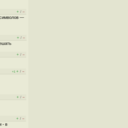
+
–
/
0 символов —
+
–
/
решать
+
–
/
+
–
/
+1
+
–
/
+
–
/
 - в