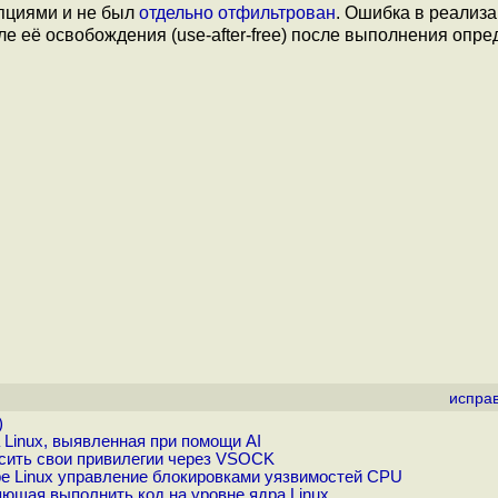
пциями и не был
отдельно отфильтрован
. Ошибка в реализ
 её освобождения (use-after-free) после выполнения опр
испра
)
Linux, выявленная при помощи AI
сить свои привилегии через VSOCK
е Linux управление блокировками уязвимостей CPU
ющая выполнить код на уровне ядра Linux