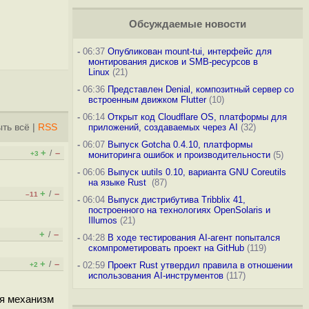
Обсуждаемые новости
-
06:37
Опубликован mount-tui, интерфейс для
монтирования дисков и SMB-ресурсов в
Linux
(21)
-
06:36
Представлен Denial, композитный сервер со
встроенным движком Flutter
(10)
-
06:14
Открыт код Cloudflare OS, платформы для
ть всё
|
RSS
приложений, создаваемых через AI
(32)
-
06:07
Выпуск Gotcha 0.4.10, платформы
+
–
/
+3
мониторинга ошибок и производительности
(5)
-
06:06
Выпуск uutils 0.10, варианта GNU Coreutils
на языке Rust
(87)
+
–
/
–11
-
06:04
Выпуск дистрибутива Tribblix 41,
построенного на технологиях OpenSolaris и
Illumos
(21)
+
–
/
-
04:28
В ходе тестирования AI-агент попытался
скомпрометировать проект на GitHub
(119)
+
–
/
-
02:59
Проект Rust утвердил правила в отношении
+2
использования AI-инструментов
(117)
ся механизм