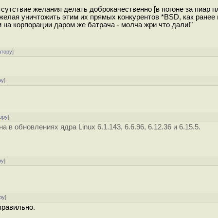
отсутствие желания делать доброкачественно [в погоне за пиар
елая уничтожить этим их прямых конкурентов *BSD, как ранее в
 на корпорации даром же батрача - молча жри что дали!"
атору
]
ру
]
ору
]
в обновлениях ядра Linux 6.1.143, 6.6.96, 6.12.36 и 6.15.5.
ру
]
ру
]
правильно.