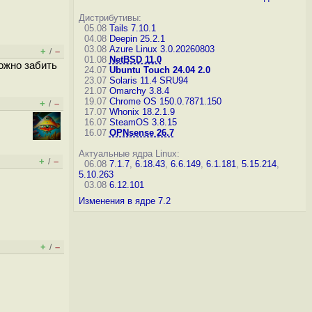
Дистрибутивы:
05.08
Tails 7.10.1
04.08
Deepin 25.2.1
03.08
Azure Linux 3.0.20260803
+
–
/
01.08
NetBSD 11.0
можно забить
24.07
Ubuntu Touch 24.04 2.0
23.07
Solaris 11.4 SRU94
21.07
Omarchy 3.8.4
19.07
Chrome OS 150.0.7871.150
+
–
/
17.07
Whonix 18.2.1.9
16.07
SteamOS 3.8.15
16.07
OPNsense 26.7
Актуальные ядра Linux:
+
–
/
06.08
7.1.7
,
6.18.43
,
6.6.149
,
6.1.181
,
5.15.214
,
5.10.263
03.08
6.12.101
Изменения в ядре 7.2
+
–
/