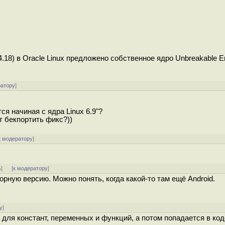
.18) в Oracle Linux предложено собственное ядро Unbreakable En
ратору
]
я начиная с ядра Linux 6.9"?
т бекпортить фикс?))
к модератору
]
ь
]
[
к модератору
]
орную версию. Можно понять, когда какой-то там ещё Android.
у
]
а для констант, переменных и функций, а потом попадается в 