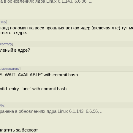
в обновлениях ядра Linux 6.1.143, 6.6.96, ...
тору
]
ейланд поломан на всех прошлых ветках ядер (включая лтс) тут 
твете в ядре.
дератору
]
яленый в ядре?
к модератору
]
WAIT_AVAILABLE" with commit hash
tfd_entry_func" with commit hash
ору
]
нена в обновлениях ядра Linux 6.1.143, 6.6.96, ...
латить за бекпорт.