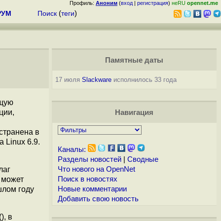
Профиль:
Аноним
(
вход
|
регистрация
)
неRU
opennet.me
РУМ
Поиск
(
теги
)
Памятные даты
17 июля
Slackware
исполнилось 33 года
ющую
ции,
Навигация
странена в
 Linux 6.9.
Каналы:
Разделы новостей
|
Сводные
лаг
Что нового на OpenNet
 может
Поиск в новостях
шлом году
Новые комментарии
Добавить свою новость
), в