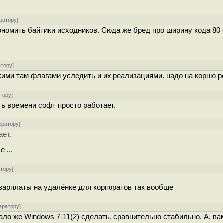
ратору
]
кономить байтики исходников. Сюда же бред про ширину кода 8
атору
]
сякими там флагами уследить и их реализациями. надо на корню 
атору
]
ть времени софт просто работает.
ератору
]
ает.
 ...
атору
]
 зарплаты на удалёнке для корпоратов так вообще
ератору
]
ло же Windows 7-11(2) сделать, сравнительно стабильно. А, вам