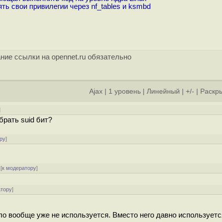
ь свои привилегии через nf_tables и ksmbd
ние ссылки на opennet.ru обязательно
Ajax
|
1 уровень
|
Линейный
|
+/-
|
Раскры
]
брать suid бит?
ру
]
[
к модератору
]
атору
]
ило вообще уже не используется. Вместо него давно использует