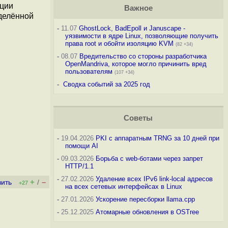
ации
Важное
еделённой
-
11.07
GhostLock, BadEpoll и Januscape -
уязвимости в ядре Linux, позволяющие получить
права root и обойти изоляцию KVM
(82 +34)
-
08.07
Вредительство со стороны разработчика
OpenMandriva, которое могло причинить вред
пользователям
(107 +34)
-
Сводка событий за 2025 год
Советы
-
19.04.2026
PKI с аппаратным TRNG за 10 дней при
помощи AI
-
09.03.2026
Борьба с web-ботами через запрет
HTTP/1.1
-
27.02.2026
Удаление всех IPv6 link-local адресов
+
–
вить
/
+27
на всех сетевых интерфейсах в Linux
-
27.01.2026
Ускорение пересборки llama.cpp
-
25.12.2025
Атомарные обновления в OSTree