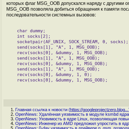
которых флаг MSG_OOB допускался наряду c другими о
MSG_OOB позволяла добиться обращения к памяти после
последовательности системных вызовов:
   char dummy;

   int socks[2];

   socketpair(AF_UNIX, SOCK_STREAM, 0, socks);

   send(socks[1], "A", 1, MSG_OOB);

   recv(socks[0], &dummy, 1, MSG_OOB);

   send(socks[1], "A", 1, MSG_OOB);

   recv(socks[0], &dummy, 1, MSG_OOB);

   send(socks[1], "A", 1, MSG_OOB);

   recv(socks[0], &dummy, 1, 0);

Главная ссылка к новости (
https://googleprojectzero.blog...
OpenNews: Удалённая уязвимость в модуле ksmbd ядра 
OpenNews: Уязвимость в ядре Linux, позволяющая повы
OpenNews: Инженер из AMD предложил упростить в ядр
OpenNews: 0-day уязвимость в драйвере n_gsm, позволя