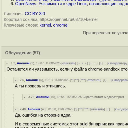
OpenNews: Уязвимости в ядре Linux, позволяющие поднят
Лицензия:
CC BY 3.0
Короткая ссылка: https://opennet.ru/63710-kernel
Ключевые слова:
kernel
,
chrome
При перепечатке указа
Обсуждение
(57)
1.3
,
Аноним
(
3
), 19:07, 11/08/2025 [
ответить
] [
﹢﹢﹢
] [
· · ·
]
[
↓
] [
к модератору
Останется ли уязвимость, если у файла chrome-sandbox ото
2.6
,
Аноним
(
6
), 19:13, 11/08/2025 [
^
] [
^^
] [
^^^
] [
ответить
]
[
↓
] [
к модерато
А ты проверь и отпишись.
3.76
,
Аноним
(
76
), 15:54, 15/08/2025
Скрыто ботом-модератором
2.48
,
Аноним
(
48
), 01:30, 12/08/2025 [
^
] [
^^
] [
^^^
] [
ответить
]
[
↑
] [
к модер
Да, ошибка на стороне ядра.
И в современных системах этот suid бинарник как прав