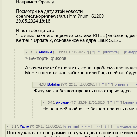
Например Ораклу.
Посмотри на дату этой новости
opennet.ru/opennews/art.shtml?num=61268
29.05.2024 19:16
И вот тебе цитата
"Помимо пакета с ядром из состава RHEL (на базе ядра 4
Kernel 7 Update 2, основанное на ядре Linux 5.15 ..."
3.13
,
Аноним
(
-
), 19:30, 11/08/2025 [
^
] [
^^
] [
^^^
] [
ответить
]
[
к моде
> Бекпорты фиксов.
А зачем фикс бекпортить, если "проблема проявляетс
Может они вначале забекпортили баг, а сейчас буду
4.33
,
Bohdan
(
??
), 22:16, 11/08/2025 [
^
] [
^^
] [
^^^
] [
ответить
]
[
Фичу могли бекпортировать и на старые ядра
5.43
,
Аноним
(
43
), 23:59, 11/08/2025 [
^
] [
^^
] [
^^^
] [
ответит
Но не в мейнлайне же бекпортировать в мин
1.17
,
Yadro
(
?
), 20:18, 11/08/2025 [
ответить
] [
﹢﹢﹢
] [
· · ·
]
[
↓
] [
↑
] [
к модератор
Потому как всех программистов учат давать понятные имен