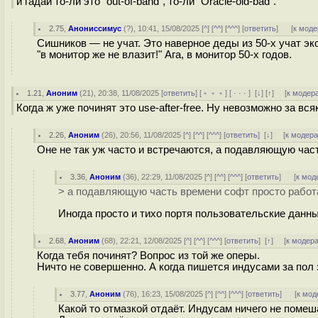
и гадай то-ли это "out-of-band", то-ли "Oracle-old-bad".
2.75
,
Анониссимус
(
?
), 10:41, 15/08/2025 [
^
] [
^^
] [
^^^
] [
ответить
]
[
к моде
Сишников — не учат. Это наверное деды из 50-х учат э
"в монитор же не влазит!" Ага, в монитор 50-х годов.
1.21
,
Аноним
(
21
), 20:38, 11/08/2025 [
ответить
] [
﹢﹢﹢
] [
· · ·
]
[
↓
] [
↑
] [
к модер
Когда ж уже починят это use-after-free. Ну невозможно за в
2.26
,
Аноним
(
26
), 20:56, 11/08/2025 [
^
] [
^^
] [
^^^
] [
ответить
]
[
↓
] [
к модер
Оне не так уж часто и встречаются, а подавляющую час
3.36
,
Аноним
(
36
), 22:29, 11/08/2025 [
^
] [
^^
] [
^^^
] [
ответить
]
[
к мод
> а подавляющую часть времени софт просто работ
Иногда просто и тихо портя пользовательские данные
2.68
,
Аноним
(
68
), 22:21, 12/08/2025 [
^
] [
^^
] [
^^^
] [
ответить
]
[
↑
] [
к модер
Когда тебя починят? Вопрос из той же оперы.
Ничто не совершенно. А когда пишется индусами за пол
3.77
,
Аноним
(
76
), 16:23, 15/08/2025 [
^
] [
^^
] [
^^^
] [
ответить
]
[
к мод
Какой то отмазкой отдаёт. Индусам ничего не помеша