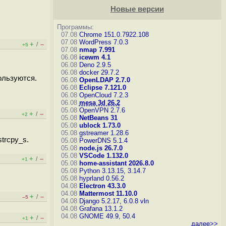
Новые версии
Программы:
07.08
Chrome 151.0.7922.108
07.08
WordPress 7.0.3
+
–
/
+5
07.08
nmap 7.991
06.08
icewm 4.1
06.08
Deno 2.9.5
06.08
docker 29.7.2
ользуются.
06.08
OpenLDAP 2.7.0
06.08
Eclipse 7.121.0
06.08
OpenCloud 7.2.3
06.08
mesa 3d 26.2
05.08
OpenVPN 2.7.6
+
–
/
+2
05.08
NetBeans 31
05.08
ublock 1.73.0
05.08
gstreamer 1.28.6
trcpy_s.
05.08
PowerDNS 5.1.4
05.08
node.js 26.7.0
05.08
VSCode 1.132.0
+
–
/
+1
05.08
home-assistant 2026.8.0
05.08
Python 3.13.15, 3.14.7
05.08
hyprland 0.56.2
04.08
Electron 43.3.0
04.08
Mattermost 11.10.0
+
–
/
–5
04.08
Django 5.2.17, 6.0.8
vln
04.08
Grafana 13.1.2
04.08
GNOME 49.9, 50.4
+
–
/
+1
далее>>