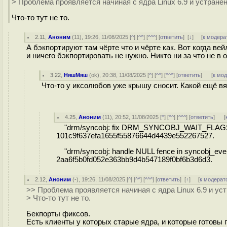
> Проблема проявляется начиная с ядра Linux 6.9 и устранена 
Что-то тут не то.
2.11
,
Аноним
(
11
), 19:26, 11/08/2025 [
^
] [
^^
] [
^^^
] [
ответить
]
[
↓
] [
к модера
А бэкпортируют там чёрте что и чёрте как. Вот когда в
и ничего бэкпортировать не нужно. Никто ни за что не в о
3.22
,
НяшМяш
(
ok
), 20:38, 11/08/2025 [
^
] [
^^
] [
^^^
] [
ответить
]
[
к мо
Что-то у иксолюбов уже крышу сносит. Какой ещё в
4.25
,
Аноним
(
11
), 20:52, 11/08/2025 [
^
] [
^^
] [
^^^
] [
ответить
]
[
"drm/syncobj: fix DRM_SYNCOBJ_WAIT_FLAGS_
101c9f637efa1655f55876644d4439e552267527.
"drm/syncobj: handle NULL fence in syncobj_even
2aa6f5b0fd052e363bb9d4b547189f0bf6b3d6d3.
2.12
,
Аноним
(
-
), 19:26, 11/08/2025 [
^
] [
^^
] [
^^^
] [
ответить
]
[
↑
] [
к модерат
>> Проблема проявляется начиная с ядра Linux 6.9 и устра
> Что-то тут не то.
Бекпорты фиксов.
Есть клиенты у которых старые ядра, и которые готовы п