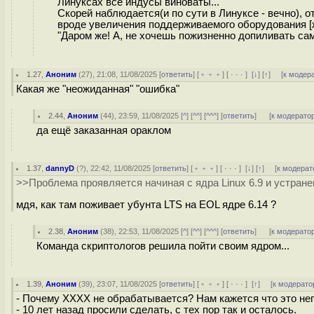
Линуксах всё индусы виноваты...
Скорей наблюдается(и по сути в Линуксе - вечно), 
вроде увеличения поддерживаемого оборудования [ж
"Даром же! А, не хочешь пожизненно допиливать сам
1.27
,
Аноним
(
27
), 21:08, 11/08/2025 [
ответить
] [
﹢﹢﹢
] [
· · ·
]
[
↓
] [
↑
] [
к модер
Какая же "неожиданная" "ошибка"
2.44
,
Аноним
(
44
), 23:59, 11/08/2025 [
^
] [
^^
] [
^^^
] [
ответить
]
[
к модерато
да ещё заказанная ораклом
1.37
,
dannyD
(
?
), 22:42, 11/08/2025 [
ответить
] [
﹢﹢﹢
] [
· · ·
]
[
↓
] [
↑
] [
к модерат
>>Проблема проявляется начиная с ядра Linux 6.9 и устранена 
мдя, как там поживает убунта LTS на EOL ядре 6.14 ?
2.38
,
Аноним
(
38
), 22:53, 11/08/2025 [
^
] [
^^
] [
^^^
] [
ответить
]
[
к модерато
Команда скриптологов решила пойти своим ядром...
1.39
,
Аноним
(
39
), 23:07, 11/08/2025 [
ответить
] [
﹢﹢﹢
] [
· · ·
]
[
↑
] [
к модерато
- Почему XXXX не обрабатывается? Нам кажется что это не
- 10 лет назад просили сделать, с тех пор так и осталось.