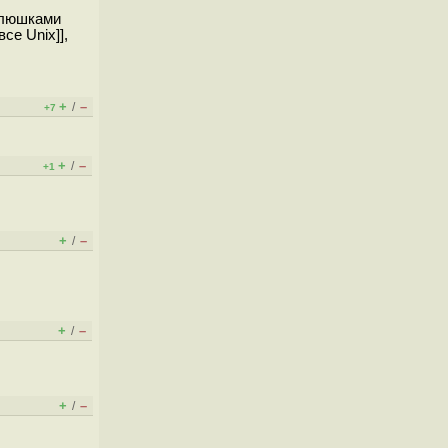
 плюшками
се Unix]],
+
–
/
+7
+
–
/
+1
+
–
/
+
–
/
+
–
/