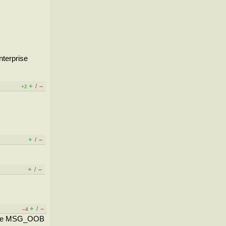
terprise
+
–
/
+2
+
–
/
+
–
/
+
–
/
–4
коде MSG_OOB