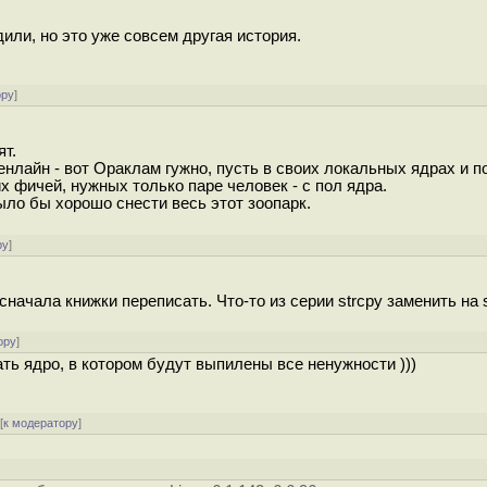
и, но это уже совсем другая история.
ору
]
ят.
лайн - вот Ораклам гужно, пусть в своих локальных ядрах и п
 фичей, нужных только паре человек - с пол ядра.
ыло бы хорошо снести весь этот зоопарк.
ру
]
начала книжки переписать. Что-то из серии strcpy заменить на s
ору
]
ать ядро, в котором будут выпилены все ненужности )))
[
к модератору
]