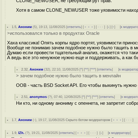
CLONE_NEWUSER, не требующий рут прав.
Хотя в самом CLONE_NEWUSER тоже уязвимости находил
1.5
,
Аноним
(
5
), 19:13, 11/08/2025 [
ответить
] [
﹢﹢﹢
] [
· · ·
]
[
↓
] [
↑
] [
к модерат
>использовался только в продуктах Oracle
Хаха классика! Опять корпы ядро портят, уязвимости принос
Вообще не понимаю зачем подобное нужно было тащить в мен
Думаю если провести тщательный анализ, окажется что таких
А ведь все это ненужное нужно еще и поддерживать, а как б
2.32
,
Аноним
(
32
), 22:10, 11/08/2025 [
^
] [
^^
] [
^^^
] [
ответить
]
[
к модерато
> зачем подобное нужно было тащить в менлайн
OOB - часть BSD Socket API. Его чтобы выкинуть нужно с
2.51
,
anonymos
(
?
), 07:40, 12/08/2025 [
^
] [
^^
] [
^^^
] [
ответить
]
[
к модерат
Ни кто, ни одному анониму с опеннета, не запретит собр
1.7
,
Аноним
(
-
), 19:17, 11/08/2025
Скрыто ботом-модератором
[
﹢﹢﹢
] [
· · ·
] 
1.9
,
IZh.
(
?
), 19:21, 11/08/2025 [
ответить
] [
﹢﹢﹢
] [
· · ·
]
[
↓
] [
к модератору
]