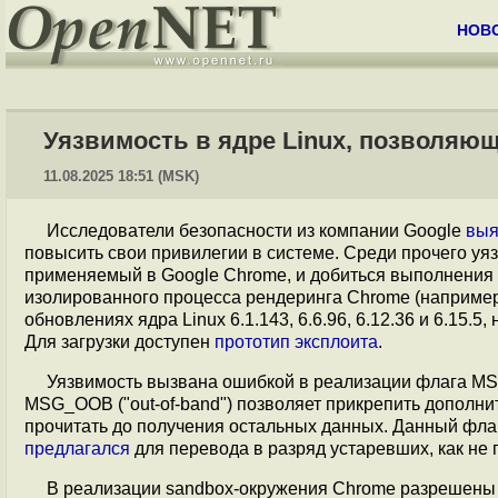
НОВ
Уязвимость в ядре Linux, позволяю
11.08.2025 18:51 (MSK)
Исследователи безопасности из компании Google
выя
повысить свои привилегии в системе. Среди прочего уя
применяемый в Google Chrome, и добиться выполнения к
изолированного процесса рендеринга Chrome (например,
обновлениях ядра Linux 6.1.143, 6.6.96, 6.12.36 и 6.15.5
Для загрузки доступен
прототип эксплоита
.
Уязвимость вызвана ошибкой в реализации флага MS
MSG_OOB ("out-of-band") позволяет прикрепить дополн
прочитать до получения остальных данных. Данный флаг 
предлагался
для перевода в разряд устаревших, как не
В реализации sandbox-окружения Chrome разрешены о