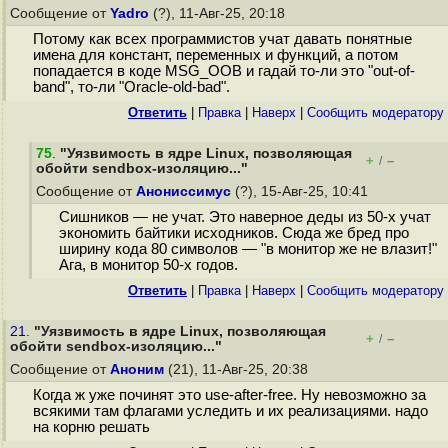
Сообщение от
Yadro
(?), 11-Авг-25, 20:18
Потому как всех программистов учат давать понятные
имена для констант, переменных и функций, а потом
попадается в коде MSG_OOB и гадай то-ли это "out-of-
band", то-ли "Oracle-old-bad".
Ответить
|
Правка
|
Наверх
|
Cообщить модератору
75
.
"Уязвимость в ядре Linux, позволяющая
+
–
/
обойти sendbox-изоляцию..."
Сообщение от
Анониссимус
(?), 15-Авг-25, 10:41
Сишников — не учат. Это наверное деды из 50-х учат
экономить байтики исходников. Сюда же бред про
ширину кода 80 символов — "в монитор же не влазит!"
Ага, в монитор 50-х годов.
Ответить
|
Правка
|
Наверх
|
Cообщить модератору
21.
"Уязвимость в ядре Linux, позволяющая
+
–
/
обойти sendbox-изоляцию..."
Сообщение от
Аноним
(21), 11-Авг-25, 20:38
Когда ж уже починят это use-after-free. Ну невозможно за
всякими там флагами уследить и их реализациями. надо
на корню решать