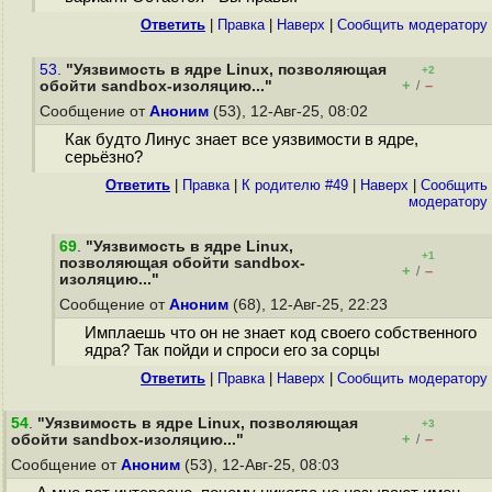
Ответить
|
Правка
|
Наверх
|
Cообщить модератору
53.
"Уязвимость в ядре Linux, позволяющая
+2
+
–
обойти sandbox-изоляцию..."
/
Сообщение от
Аноним
(53), 12-Авг-25, 08:02
Как будто Линус знает все уязвимости в ядре,
серьёзно?
Ответить
|
Правка
|
К родителю #49
|
Наверх
|
Cообщить
модератору
69
.
"Уязвимость в ядре Linux,
+1
позволяющая обойти sandbox-
+
–
/
изоляцию..."
Сообщение от
Аноним
(68), 12-Авг-25, 22:23
Имплаешь что он не знает код своего собственного
ядра? Так пойди и спроси его за сорцы
Ответить
|
Правка
|
Наверх
|
Cообщить модератору
54
.
"Уязвимость в ядре Linux, позволяющая
+3
+
–
обойти sandbox-изоляцию..."
/
Сообщение от
Аноним
(53), 12-Авг-25, 08:03