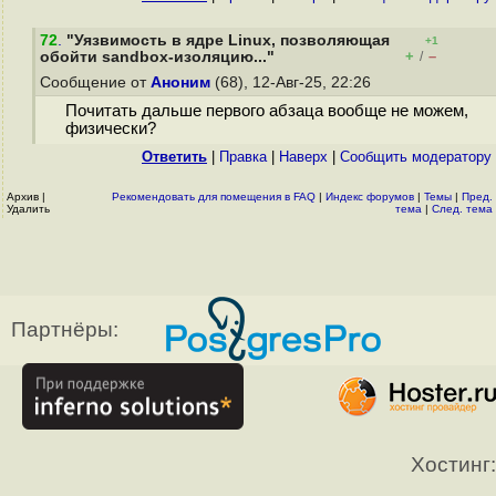
72
.
"Уязвимость в ядре Linux, позволяющая
+1
+
–
обойти sandbox-изоляцию..."
/
Сообщение от
Аноним
(68), 12-Авг-25, 22:26
Почитать дальше первого абзаца вообще не можем,
физически?
Ответить
|
Правка
|
Наверх
|
Cообщить модератору
Архив
|
Рекомендовать для помещения в FAQ
|
Индекс форумов
|
Темы
|
Пред.
Удалить
тема
|
След. тема
Партнёры:
Хостинг: