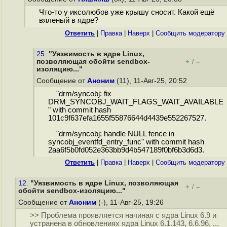
Что-то у иксолюбов уже крышу сносит. Какой ещё
вяленый в ядре?
Ответить
|
Правка
|
Наверх
|
Cообщить модератору
25.
"Уязвимость в ядре Linux,
позволяющая обойти sendbox-
+
–
/
изоляцию..."
Сообщение от
Аноним
(11), 11-Авг-25, 20:52
"drm/syncobj: fix
DRM_SYNCOBJ_WAIT_FLAGS_WAIT_AVAILABLE
" with commit hash
101c9f637efa1655f55876644d4439e552267527.
"drm/syncobj: handle NULL fence in
syncobj_eventfd_entry_func" with commit hash
2aa6f5b0fd052e363bb9d4b547189f0bf6b3d6d3.
Ответить
|
Правка
|
Наверх
|
Cообщить модератору
12.
"Уязвимость в ядре Linux, позволяющая
+
–
/
обойти sendbox-изоляцию..."
Сообщение от
Аноним
(-), 11-Авг-25, 19:26
>> Проблема проявляется начиная с ядра Linux 6.9 и
устранена в обновлениях ядра Linux 6.1.143, 6.6.96, ...