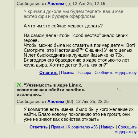
Сообщение от
Аноним
(-), 12-Авг-25, 12:16
> кричали доколе мы будем терпеть ваши юзе
афтер фри и буфера оферфловы
А что им это сейчас мешает делать?
На самом деле чтобы "сообщество" знало своих
героев.
Чтобы можно была их ставить в пример детям "Вот!
Смотрите, это Настоящий™ Сишник! У него целых
N лет 6ыdlокодинга на лучшем йазычке из 70х.
Благодаря его бракоделию в ядре столько-то лет
жила дыра. Хотите детки быть как он?"
Ответить
|
Правка
|
Наверх
|
Cообщить модератору
70
.
"Уязвимость в ядре Linux,
позволяющая обойти sandbox-
+
–
/
изоляцию..."
Сообщение от
Аноним
(68), 12-Авг-25, 22:25
У коммитов есть имена, было бы у кого желание их
найти. Благо новому поколению это не грозит, они
уже не знают как свойства открыть
Ответить
|
Правка
|
К родителю #56
|
Наверх
|
Cообщить
модератору