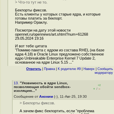
> Что-то тут не то.
Бекпорты фиксов.
Есть клиенты у которых старые ядра, и которые
готовы платить за бекпорт.
Например Ораклу.
Посмотри на дату этой новости
opennet.ru/opennews/art.shtml?num=61268
29.05.2024 19:16
И вот тебе цитата
"Помимо пакета с ядром из состава RHEL (на базе
ядра 4.18) в Oracle Linux предложено собственное
ядро Unbreakable Enterprise Kernel 7 Update 2,
основанное на ядре Linux 5.15 ..."
Ответить
|
Правка
|
К родителю #9
|
Наверх
|
Cообщить
модератору
13.
"Уязвимость в ядре Linux,
+2
позволяющая обойти sendbox-
+
–
/
изоляцию..."
Сообщение от
Аноним
(-), 11-Авг-25, 19:30
> Бекпорты фиксов.
А зачем фикс бекпортить, если "проблема