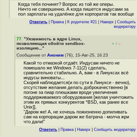
Когда тебя починят? Вопрос из той же оперы.
Ничто не совершенно. А когда пишется индусами за
пол зарплаты на удалёнке для корпоратов так вообще
Ответить
|
Правка
|
К родителю #21
|
Наверх
|
Cообщить
модератору
77
.
"Уязвимость в ядре Linux,
позволяющая обойти sendbox-
+
–
/
изоляцию..."
Сообщение от
Аноним
(76), 15-Авг-25, 16:23
Какой то отмазкой отдаёт. Индусам ничего не
помешало же Windows 7-11(2) сделать,
сравнительно стабильно. А, вам - в Линуксах всё
индусы виноваты...
Скорей наблюдается(и по сути в Линуксе - вечно),
отсутствие желания делать доброкачественно [в
погоне за пиар плюшками вроде увеличения
поддерживаемого оборудования [желая уничтожить
этим их прямых конкурентов *BSD, как ранее все
Unix]],
"Даром же! А, не хочешь пожизненно допиливать
сам на корпорации даром же батрача - молча жри
что дали!"
Ответить
|
Правка
|
Наверх
|
Cообщить модератору