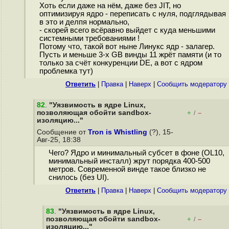
Хоть если даже на нём, даже без JIT, но
оптимизируя ядро - переписать с нуля, подглядывая
в это и делпя нормально,
- скорей всего всёравно выйдет с куда меньшими
системными требованиями !
Потому что, такой вот ныне Линукс ядр - залагер.
Пусть и меньше 3-х GB винды 11 жрёт памяти (и то
только за счёт конкуренции DE, а вот с ядром
проблемка тут)
Ответить
|
Правка
|
Наверх
|
Cообщить модератору
82
.
"Уязвимость в ядре Linux,
позволяющая обойти sandbox-
+
–
/
изоляцию..."
Сообщение от
Tron is Whistling
(?), 15-
Авг-25, 18:38
Чего? Ядро и минимальный субсет в фоне (OL10,
минимальный инсталл) жрут порядка 400-500
метров. Современной винде такое близко не
снилось (без UI).
Ответить
|
Правка
|
Наверх
|
Cообщить модератору
83
.
"Уязвимость в ядре Linux,
позволяющая обойти sandbox-
+
–
/
изоляцию..."