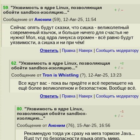
59
.
"Уязвимость в ядре Linux, позволяющая
+
–
/
обойти sandbox-изоляцию..."
Сообщение от
Аноним
(59), 12-Авг-25, 11:54
Сейчас опять будут сказки, что сишка - великолепный
современный язычок, и больше ничего для счастья не
нужно! Мол, код ядра линукса огромен - всё равно будут
уязвимости, а сишка и ни при чём!
Ответить
|
Правка
|
Наверх
|
Cообщить модератору
62
.
"Уязвимость в ядре Linux, позволяющая
+2
+
–
обойти sandbox-изоляцию..."
/
Сообщение от
Tron is Whistling
(?), 12-Авг-25, 13:23
Все ждут вас - пока вы придёте и всё перепишете на
ещё более великолепном и безопастном. Вообще всё.
Ответить
|
Правка
|
Наверх
|
Cообщить модератору
80
.
"Уязвимость в ядре Linux,
–1
позволяющая обойти sandbox-
+
–
/
изоляцию..."
Сообщение от
Аноним
(76), 15-Авг-25, 16:56
Рекомендую тогда уж сразу на мега тормозе Java...
Rust тут по безопасности языка опять мимо.