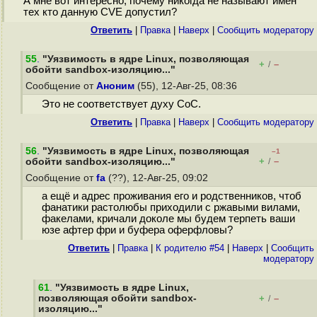
А мне вот интересно, почему никогда не называют имен
тех кто данную CVE допустил?
Ответить
|
Правка
|
Наверх
|
Cообщить модератору
55
.
"Уязвимость в ядре Linux, позволяющая
+
–
/
обойти sandbox-изоляцию..."
Сообщение от
Аноним
(55), 12-Авг-25, 08:36
Это не соответствует духу CoC.
Ответить
|
Правка
|
Наверх
|
Cообщить модератору
56
.
"Уязвимость в ядре Linux, позволяющая
–1
+
–
обойти sandbox-изоляцию..."
/
Сообщение от
fa
(??), 12-Авг-25, 09:02
а ещё и адрес проживания его и родственников, чтоб
фанатики растолюбы приходили с ржавыми вилами,
факелами, кричали доколе мы будем терпеть ваши
юзе афтер фри и буфера оферфловы?
Ответить
|
Правка
|
К родителю #54
|
Наверх
|
Cообщить
модератору
61
.
"Уязвимость в ядре Linux,
позволяющая обойти sandbox-
+
–
/
изоляцию..."