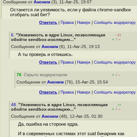
Сообщение от
Аноним
(3), 11-Авг-25, 19:07
Останется ли уязвимость, если у файла chrome-sandbox
отобрать suid бит?
Ответить
|
Правка
|
Наверх
|
Cообщить модератору
6.
"Уязвимость в ядре Linux, позволяющая
–11
+
–
обойти sendbox-изоляцию..."
/
Сообщение от
Аноним
(6), 11-Авг-25, 19:13
А ты проверь и отпишись.
Ответить
|
Правка
|
Наверх
|
Cообщить модератору
76
. Скрыто модератором
+
–
/
Сообщение от
Аноним
(76), 15-Авг-25, 15:54
Ответить
|
Правка
|
Наверх
|
Cообщить модератору
48.
"Уязвимость в ядре Linux, позволяющая
+2
+
–
обойти sendbox-изоляцию..."
/
Сообщение от
Аноним
(48), 12-Авг-25, 01:30
Да, ошибка на стороне ядра.
И в современных системах этот suid бинарник как