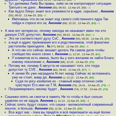
Тут дилемма Либо Вы правы, либо он не контролирует ситуацию
Третьего не дано
,
Аноним
(50), 06:53 , 12-Авг-25, (50)
–1
Как будто Линус знает все уязвимости в ядре, серьёзно
,
Аноним
(53), 08:02 , 12-Авг-25, (53)
+2
Имплаешь что он не знает код своего собственного ядра Так
пойди и спроси его за
,
Аноним
(68), 22:23 , 12-Авг-25, (
69
)
+1
А мне вот интересно, почему никогда не называют имен тех кто
данную CVE допустил
,
Аноним
(53), 08:03 , 12-Авг-25, (
54
)
+3
Это не соответствует духу CoC
,
Аноним
(55), 08:36 , 12-Авг-25, (
55
)
а ещё и адрес проживания его и родственников, чтоб фанатики
растолюбы приходили
,
fa
(??), 09:02 , 12-Авг-25, (
56
)
–1
А что им это сейчас мешает делать На самом деле чтобы
сообщество знало своих г
,
Аноним
(-), 12:16 , 12-Авг-25, (
61
)
У коммитов есть имена, было бы у кого желание их найти Благо
новому поколению э
,
Аноним
(68), 22:25 , 12-Авг-25, (
70
)
Потому же, почему 6 августа не называют того, кто тогда
допустил ту CVE
,
Аноним
(44), 09:45 , 12-Авг-25, (
57
)
+1
А зачем Их уже наградили N лет назад Сейчас их вспоминать
уже не стоит, мавр де
,
Аноним
(-), 12:13 , 12-Авг-25, (
60
)
Судя по рогу изобилия их - главный мавр отлично себя
чувствует Его имя на Т М
,
Аноним
(76), 16:41 , 15-Авг-25, (
79
)
–1
Пограммировать некому будет
,
Аноним
(74), 17:52 , 13-Авг-25, (
74
)
Сишники опять не смогли в память Не то чтобы я был сильно
удивлен но не задум
,
Аноним
(-), 11:13 , 12-Авг-25, (
58
)
–2
Сейчас опять будут сказки, что сишка - великолепный современный
язычок, и больше
,
Аноним
(59), 11:54 , 12-Авг-25, (
59
)
Все ждут вас - пока вы придёте и всё перепишете на ещё более