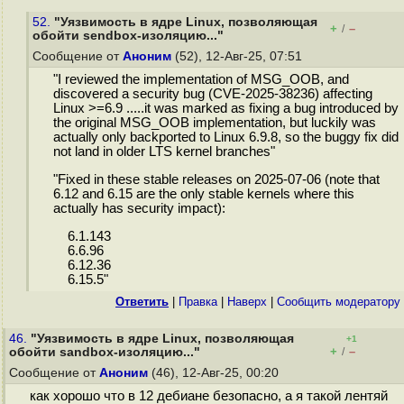
52.
"Уязвимость в ядре Linux, позволяющая
+
–
/
обойти sendbox-изоляцию..."
Сообщение от
Аноним
(52), 12-Авг-25, 07:51
"I reviewed the implementation of MSG_OOB, and
discovered a security bug (CVE-2025-38236) affecting
Linux >=6.9 .....it was marked as fixing a bug introduced by
the original MSG_OOB implementation, but luckily was
actually only backported to Linux 6.9.8, so the buggy fix did
not land in older LTS kernel branches"
"Fixed in these stable releases on 2025-07-06 (note that
6.12 and 6.15 are the only stable kernels where this
actually has security impact):
6.1.143
6.6.96
6.12.36
6.15.5"
Ответить
|
Правка
|
Наверх
|
Cообщить модератору
46.
"Уязвимость в ядре Linux, позволяющая
+1
+
–
обойти sandbox-изоляцию..."
/
Сообщение от
Аноним
(46), 12-Авг-25, 00:20
как хорошо что в 12 дебиане безопасно, а я такой лентяй