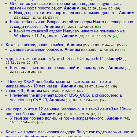
Оне не так уж часто и встречаются, а подавляющую часть
времени софт просто работ
,
Аноним
(26), 20:56 , 11-Авг-25, (26)
Иногда просто и тихо портя пользовательские данные
,
Аноним
(36), 22:29 , 11-Авг-25, (36)
+1
Когда тебя починят Вопрос из той же оперы Ничто не совершенно
А когда пишется
,
Аноним
(68), 22:21 , 12-Авг-25, (
68
)
Какой то отмазкой отдаёт Индусам ничего не помешало же
Windows 7-11 2 сделать,
,
Аноним
(76), 16:23 , 15-Авг-25, (
77
)
Какая же неожиданная ошибка
,
Аноним
(27), 21:08 , 11-Авг-25, (27)
+7
да ещё заказанная ораклом
,
Аноним
(44), 23:59 , 11-Авг-25, (44)
+1
мдя, как там поживает убунта LTS на EOL ядре 6 14
,
dannyD
(?),
22:42 , 11-Авг-25, (37)
Команда скриптологов решила пойти своим ядром
,
Аноним
(38),
22:53 , 11-Авг-25, (38)
- Почему XXXX не обрабатывается Нам кажется что это
неправильно - 10 лет назад
,
Аноним
(39), 23:07 , 11-Авг-25, (39)
точно 6 9
,
Аноним
(42), 23:46 , 11-Авг-25, (42)
I reviewed the implementation of MSG_OOB, and discovered a
security bug CVE-20
,
Аноним
(52), 07:51 , 12-Авг-25, (52)
как хорошо что в 12 дебиане безопасно, а я такой лентяй на 13тый
еще не обновилс
,
Аноним
(46), 00:20 , 12-Авг-25, (46)
+1
У тебя же прочего полно, из позже исправленного
,
Аноним
(76),
16:33 , 15-Авг-25, (
)
78
Какая же глупая маскировка бекдора Линус как будто держит нас за
дураков
,
Syndrome
(ok), 03:35 , 12-Авг-25, (49)
+1