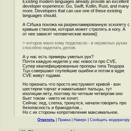
Existing modern languages already provide an excellent
developer experience: Go, Swift, Kotlin, Rust, and many
more. Developers that can use one of these existing
languages should.
А СИшка похожа на разрекламированную эскопету с
кривым стволом, которая может стрелять в ногу. А
от нее зависят человеческие жизни((
> которое мало кому подвласно - в неумелых руках
способно наделать делов.
А у нас есть примеры умелых рук?
Почти каждую неделю у нас новости про CVE.
Супер квалифицированные прогеры типа Теодора
Тцо совершают глупейшие ошибки и потом в ядре
CVE живут годами.
Но признать что просто инструмент кривой - вон
шестерни торчат и наматывают пальцы, тут
изоляции нету, поэтому по четным четвергам оно
бьет током - никто не хочет.
Сейчас лед, слегка, тронулся, начали говорить про
безопасность и бракоделов...
Но с их стороны копротивление максимальное.
Ответить
|
Правка
|
Наверх
|
Cообщить модератору