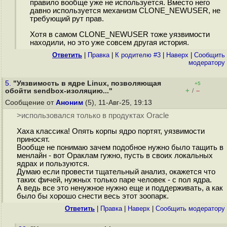
правило вообще уже не используется. Вместо него
давно используется механизм CLONE_NEWUSER, не
требующий рут прав.
Хотя в самом CLONE_NEWUSER тоже уязвимости
находили, но это уже совсем другая история.
Ответить
|
Правка
|
К родителю #3
|
Наверх
|
Cообщить
модератору
5.
"Уязвимость в ядре Linux, позволяющая
+5
+
–
обойти sendbox-изоляцию..."
/
Сообщение от
Аноним
(5), 11-Авг-25, 19:13
>использовался только в продуктах Oracle
Хаха классика! Опять корпы ядро портят, уязвимости
приносят.
Вообще не понимаю зачем подобное нужно было тащить в
менлайн - вот Ораклам гужно, пусть в своих локальных
ядрах и пользуются.
Думаю если провести тщательный анализ, окажется что
таких фичей, нужных только паре человек - с пол ядра.
А ведь все это ненужное нужно еще и поддерживать, а как
было бы хорошо снести весь этот зоопарк.
Ответить
|
Правка
|
Наверх
|
Cообщить модератору