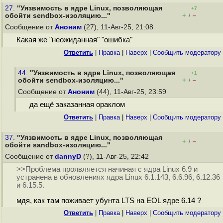
27.
"Уязвимость в ядре Linux, позволяющая
+7
+
–
обойти sendbox-изоляцию..."
/
Сообщение от
Аноним
(27), 11-Авг-25, 21:08
Какая же "неожиданная" "ошибка"
Ответить
|
Правка
|
Наверх
|
Cообщить модератору
44.
"Уязвимость в ядре Linux, позволяющая
+1
+
–
обойти sendbox-изоляцию..."
/
Сообщение от
Аноним
(44), 11-Авг-25, 23:59
да ещё заказанная ораклом
Ответить
|
Правка
|
Наверх
|
Cообщить модератору
37.
"Уязвимость в ядре Linux, позволяющая
+
–
/
обойти sandbox-изоляцию..."
Сообщение от
dannyD
(?), 11-Авг-25, 22:42
>>Проблема проявляется начиная с ядра Linux 6.9 и
устранена в обновлениях ядра Linux 6.1.143, 6.6.96, 6.12.36
и 6.15.5.
мдя, как там поживает убунта LTS на EOL ядре 6.14 ?
Ответить
|
Правка
|
Наверх
|
Cообщить модератору