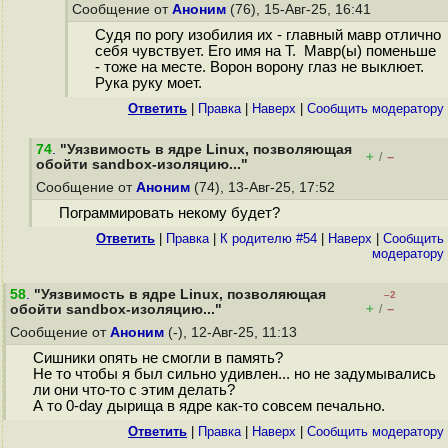
Сообщение от
Аноним
(76), 15-Авг-25, 16:41
Судя по рогу изобилия их - главный мавр отлично
себя чувствует. Его имя на Т. Мавр(ы) поменьше
- тоже на месте. Ворон ворону глаз не выклюет.
Рука руку моет.
Ответить
|
Правка
|
Наверх
|
Cообщить модератору
74
.
"Уязвимость в ядре Linux, позволяющая
+
–
/
обойти sandbox-изоляцию..."
Сообщение от
Аноним
(74), 13-Авг-25, 17:52
Пограммировать некому будет?
Ответить
|
Правка
|
К родителю #54
|
Наверх
|
Cообщить
модератору
58
.
"Уязвимость в ядре Linux, позволяющая
–2
+
–
обойти sandbox-изоляцию..."
/
Сообщение от
Аноним
(-), 12-Авг-25, 11:13
Сишники опять не смогли в память?
Не то чтобы я был сильно удивлен... но не задумывались
ли они что-то с этим делать?
А то 0-day дырища в ядре как-то совсем печально.
Ответить
|
Правка
|
Наверх
|
Cообщить модератору