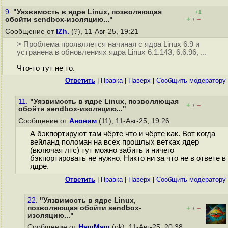
9.
"Уязвимость в ядре Linux, позволяющая
+1
+
–
обойти sendbox-изоляцию..."
/
Сообщение от
IZh.
(?), 11-Авг-25, 19:21
> Проблема проявляется начиная с ядра Linux 6.9 и
устранена в обновлениях ядра Linux 6.1.143, 6.6.96, ...
Что-то тут не то.
Ответить
|
Правка
|
Наверх
|
Cообщить модератору
11.
"Уязвимость в ядре Linux, позволяющая
+
–
/
обойти sendbox-изоляцию..."
Сообщение от
Аноним
(11), 11-Авг-25, 19:26
А бэкпортируют там чёрте что и чёрте как. Вот когда
вейланд поломан на всех прошлых ветках ядер
(включая лтс) тут можно забить и ничего
бэкпортировать не нужно. Никто ни за что не в ответе в
ядре.
Ответить
|
Правка
|
Наверх
|
Cообщить модератору
22.
"Уязвимость в ядре Linux,
позволяющая обойти sendbox-
+
–
/
изоляцию..."
Сообщение от
НяшМяш
(ok), 11-Авг-25, 20:38