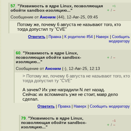
57
.
"Уязвимость в ядре Linux, позволяющая
+1
+
–
обойти sandbox-изоляцию..."
/
Сообщение от
Аноним
(44), 12-Авг-25, 09:45
Потому же, почему 6 августа не называют того, кто
тогда допустил ту "CVE"
Ответить
|
Правка
|
К родителю #54
|
Наверх
|
Cообщить
модератору
60
.
"Уязвимость в ядре Linux,
позволяющая обойти sandbox-
+
–
/
изоляцию..."
Сообщение от
Аноним
(-), 12-Авг-25, 12:13
> Потому же, почему 6 августа не называют того, кто
тогда допустил ту "CVE"
А зачем? Их уже наградили N лет назад.
Сейчас их вспоминать уже не стоит, мавр дело
сделал.
Ответить
|
Правка
|
Наверх
|
Cообщить модератору
79
.
"Уязвимость в ядре Linux,
–1
позволяющая обойти sandbox-
+
–
/
изоляцию..."