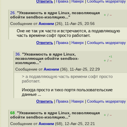
Ответить
|
Правка
|
Наверх
|
Cообщить модератору
26.
"Уязвимость в ядре Linux, позволяющая
+
–
/
обойти sendbox-изоляцию..."
Сообщение от
Аноним
(26), 11-Авг-25, 20:56
Оне не так уж часто и встречаются, а подавляющую
часть времени софт просто работает.
Ответить
|
Правка
|
Наверх
|
Cообщить модератору
36.
"Уязвимость в ядре Linux,
+1
позволяющая обойти sendbox-
+
–
/
изоляцию..."
Сообщение от
Аноним
(36), 11-Авг-25, 22:29
> а подавляющую часть времени софт просто
работает.
Иногда просто и тихо портя пользовательские
данные ...
Ответить
|
Правка
|
Наверх
|
Cообщить модератору
68
.
"Уязвимость в ядре Linux, позволяющая
+
–
/
обойти sendbox-изоляцию..."
Сообщение от
Аноним
(68), 12-Авг-25, 22:21