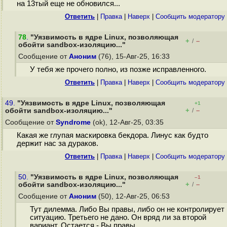
на 13тый еще не обновился...
Ответить
|
Правка
|
Наверх
|
Cообщить модератору
78
.
"Уязвимость в ядре Linux, позволяющая
+
–
/
обойти sandbox-изоляцию..."
Сообщение от
Аноним
(76), 15-Авг-25, 16:33
У тебя же прочего полно, из позже исправленного.
Ответить
|
Правка
|
Наверх
|
Cообщить модератору
49.
"Уязвимость в ядре Linux, позволяющая
+1
+
–
обойти sandbox-изоляцию..."
/
Сообщение от
Syndrome
(ok), 12-Авг-25, 03:35
Какая же глупая маскировка бекдора. Линус как будто
держит нас за дураков.
Ответить
|
Правка
|
Наверх
|
Cообщить модератору
50.
"Уязвимость в ядре Linux, позволяющая
–1
+
–
обойти sandbox-изоляцию..."
/
Сообщение от
Аноним
(50), 12-Авг-25, 06:53
Тут дилемма. Либо Вы правы, либо он не контролирует
ситуацию. Третьего не дано. Он вряд ли за второй
вариант. Остается - Вы правы.