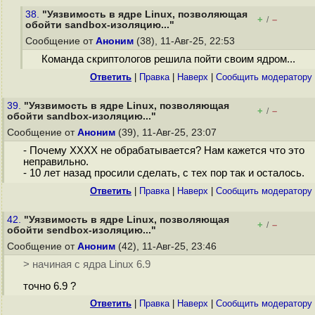
38.
"Уязвимость в ядре Linux, позволяющая
+
–
/
обойти sandbox-изоляцию..."
Сообщение от
Аноним
(38), 11-Авг-25, 22:53
Команда скриптологов решила пойти своим ядром...
Ответить
|
Правка
|
Наверх
|
Cообщить модератору
39.
"Уязвимость в ядре Linux, позволяющая
+
–
/
обойти sandbox-изоляцию..."
Сообщение от
Аноним
(39), 11-Авг-25, 23:07
- Почему XXXX не обрабатывается? Нам кажется что это
неправильно.
- 10 лет назад просили сделать, с тех пор так и осталось.
Ответить
|
Правка
|
Наверх
|
Cообщить модератору
42.
"Уязвимость в ядре Linux, позволяющая
+
–
/
обойти sendbox-изоляцию..."
Сообщение от
Аноним
(42), 11-Авг-25, 23:46
> начиная с ядра Linux 6.9
точно 6.9 ?
Ответить
|
Правка
|
Наверх
|
Cообщить модератору