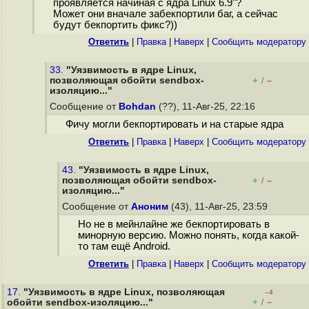
проявляется начиная с ядра Linux 6.9"?
Может они вначале забекпортили баг, а сейчас
будут бекпортить фикс?))
Ответить
|
Правка
|
Наверх
|
Cообщить модератору
33.
"Уязвимость в ядре Linux,
позволяющая обойти sendbox-
+
–
/
изоляцию..."
Сообщение от
Bohdan
(??), 11-Авг-25, 22:16
Фичу могли бекпортировать и на старые ядра
Ответить
|
Правка
|
Наверх
|
Cообщить модератору
43.
"Уязвимость в ядре Linux,
позволяющая обойти sendbox-
+
–
/
изоляцию..."
Сообщение от
Аноним
(43), 11-Авг-25, 23:59
Но не в мейнлайне же бекпортировать в
минорную версию. Можно понять, когда какой-
то там ещё Android.
Ответить
|
Правка
|
Наверх
|
Cообщить модератору
17.
"Уязвимость в ядре Linux, позволяющая
–4
+
–
обойти sendbox-изоляцию..."
/