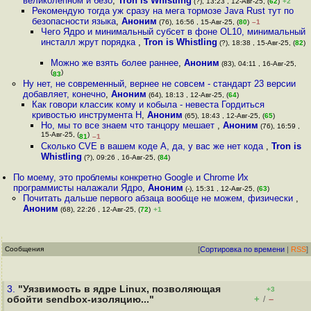
великолепном и безо
,
Tron is Whistling
(?), 13:23 , 12-Авг-25, (
62
)
+2
Рекомендую тогда уж сразу на мега тормозе Java Rust тут по
безопасности языка
,
Аноним
(76), 16:56 , 15-Авг-25, (
80
)
–1
Чего Ядро и минимальный субсет в фоне OL10, минимальный
инсталл жрут порядка
,
Tron is Whistling
(?), 18:38 , 15-Авг-25, (
82
)
Можно же взять более раннее
,
Аноним
(83), 04:11 , 16-Авг-25,
(
)
83
Ну нет, не современный, вернее не совсем - стандарт 23 версии
добавляет, конечно
,
Аноним
(64), 18:13 , 12-Авг-25, (
64
)
Как говори классик кому и кобыла - невеста Гордиться
кривостью инструмента Н
,
Аноним
(65), 18:43 , 12-Авг-25, (
65
)
Но, мы то все знаем что танцору мешает
,
Аноним
(76), 16:59 ,
15-Авг-25, (
)
81
–1
Сколько CVE в вашем коде А, да, у вас же нет кода
,
Tron is
Whistling
(?), 09:26 , 16-Авг-25, (
84
)
По моему, это проблемы конкретно Google и Chrome Их
программисты налажали Ядро
,
Аноним
(-), 15:31 , 12-Авг-25, (
63
)
Почитать дальше первого абзаца вообще не можем, физически
,
Аноним
(68), 22:26 , 12-Авг-25, (
72
)
+1
Сообщения
[
Сортировка по времени
|
RSS
]
3.
"Уязвимость в ядре Linux, позволяющая
+3
+
–
обойти sendbox-изоляцию..."
/