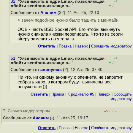
32.
"Уязвимость в ядре Linux, позволяющая
+2
+
–
обойти sendbox-изоляцию..."
/
Сообщение от
Аноним
(32), 11-Авг-25, 22:10
> зачем подобное нужно было тащить в менлайн
OOB - часть BSD Socket API. Его чтобы выкинуть
нужно сначала книжки переписать. Что-то из серии
strcpy заменить на strcpy_s.
Ответить
|
Правка
|
Наверх
|
Cообщить модератору
51.
"Уязвимость в ядре Linux, позволяющая
+1
+
–
обойти sendbox-изоляцию..."
/
Сообщение от
anonymos
(?), 12-Авг-25, 07:40
Ни кто, ни одному анониму с опеннета, не запретит
собрать ядро, в котором будут выпилены все
ненужности )))
Ответить
|
Правка
|
К родителю #5
|
Наверх
|
Cообщить
модератору
7. Скрыто модератором
+
–
/
–5
Сообщение от
Аноним
(-), 11-Авг-25, 19:17
Ответить
|
Правка
|
Наверх
|
Cообщить модератору