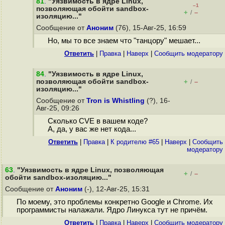
81
.
"Уязвимость в ядре Linux,
–1
позволяющая обойти sandbox-
+
–
/
изоляцию..."
Сообщение от
Аноним
(76), 15-Авг-25, 16:59
Но, мы то все знаем что "танцору" мешает...
Ответить
|
Правка
|
Наверх
|
Cообщить модератору
84
.
"Уязвимость в ядре Linux,
позволяющая обойти sandbox-
+
–
/
изоляцию..."
Сообщение от
Tron is Whistling
(?), 16-
Авг-25, 09:26
Сколько CVE в вашем коде?
А, да, у вас же нет кода...
Ответить
|
Правка
|
К родителю #65
|
Наверх
|
Cообщить
модератору
63
.
"Уязвимость в ядре Linux, позволяющая
+
–
/
обойти sandbox-изоляцию..."
Сообщение от
Аноним
(-), 12-Авг-25, 15:31
По моему, это проблемы конкретно Google и Chrome. Их
программисты налажали. Ядро Линукса тут не причём.
Ответить
|
Правка
|
Наверх
|
Cообщить модератору