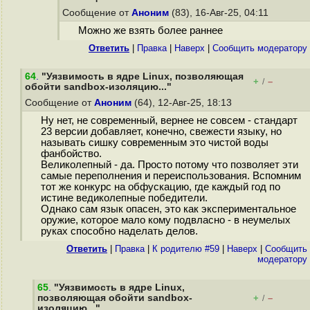
Сообщение от
Аноним
(83), 16-Авг-25, 04:11
Можно же взять более раннее
Ответить
|
Правка
|
Наверх
|
Cообщить модератору
64
.
"Уязвимость в ядре Linux, позволяющая
+
–
/
обойти sandbox-изоляцию..."
Сообщение от
Аноним
(64), 12-Авг-25, 18:13
Ну нет, не современный, вернее не совсем - стандарт
23 версии добавляет, конечно, свежести языку, но
называть сишку современным это чистой воды
фанбойство.
Великолепный - да. Просто потому что позволяет эти
самые переполнения и переиспользования. Вспомним
тот же конкурс на обфускацию, где каждый год по
истине ведиколепные победители.
Однако сам язык опасен, это как экспериментальное
оружие, которое мало кому подвласно - в неумелых
руках способно наделать делов.
Ответить
|
Правка
|
К родителю #59
|
Наверх
|
Cообщить
модератору
65
.
"Уязвимость в ядре Linux,
позволяющая обойти sandbox-
+
–
/
изоляцию..."