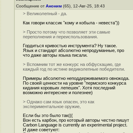
Сообщение от
Аноним
(65), 12-Авг-25, 18:43
> Великолепный - да.
Как говори классик "кому и кобыла - невеста"))
> Просто потому что позволяет эти самые
переполнения и переиспользования.
Гордиться кривостью инструмента? Ну такое.
Язык и стандарт абсолютно непродуманные, про
что даже авторы языка писали.
> Вспомним тот же конкурс на обфускацию, где
каждый год по истине ведиколепные победители.
Примеры абсолютно неподдерживаемого овнокода.
По своей ценности на уровне "пермского конкурса
кидания коровьих лепешек". Хотя последний
возможно интереснее и полезнее)
> Однако сам язык опасен, это как
экспериментальное оружие,
Если бы это было так(((
Вон есть карбон, про который авторы честно пишут
Carbon Language is currently an experimental project.
И даже советуют: