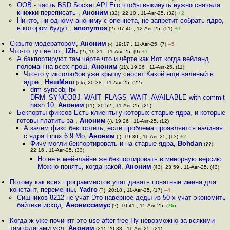
OOB - часть BSD Socket API Его чтобы выкинуть нужно сначала
книжки переписать
,
Аноним
(32), 22:10 , 11-Авг-25, (32)
+2
Ни кто, ни одному анониму с опеннета, не запретит собрать ядро,
в котором будут
,
anonymos
(?), 07:40 , 12-Авг-25, (51)
+1
Скрыто модератором
,
Аноним
(-), 19:17 , 11-Авг-25, (7)
–5
Что-то тут не то
,
IZh.
(?), 19:21 , 11-Авг-25, (9)
+1
А бэкпортируют там чёрте что и чёрте как Вот когда вейланд
поломан на всех прош
,
Аноним
(11), 19:26 , 11-Авг-25, (11)
Что-то у иксолюбов уже крышу сносит Какой ещё вяленый в
ядре
,
НяшМяш
(ok), 20:38 , 11-Авг-25, (22)
drm syncobj fix
DRM_SYNCOBJ_WAIT_FLAGS_WAIT_AVAILABLE with commit
hash 10
,
Аноним
(11), 20:52 , 11-Авг-25, (25)
Бекпорты фиксов Есть клиенты у которых старые ядра, и которые
готовы платить за
,
Аноним
(-), 19:26 , 11-Авг-25, (12)
А зачем фикс бекпортить, если проблема проявляется начиная
с ядра Linux 6 9 Мо
,
Аноним
(-), 19:30 , 11-Авг-25, (13)
+2
Фичу могли бекпортировать и на старые ядра
,
Bohdan
(??),
22:16 , 11-Авг-25, (33)
Но не в мейнлайне же бекпортировать в минорную версию
Можно понять, когда какой
,
Аноним
(43), 23:59 , 11-Авг-25, (43)
Потому как всех программистов учат давать понятные имена для
констант, переменны
,
Yadro
(?), 20:18 , 11-Авг-25, (17)
–4
Сишников 8212 не учат Это наверное деды из 50-х учат экономить
байтики исход
,
Анониссимус
(?), 10:41 , 15-Авг-25, (
75
)
Когда ж уже починят это use-after-free Ну невозможно за всякими
там флагами усл
,
Аноним
(21), 20:38 , 11-Авг-25, (21)