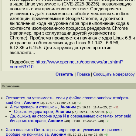
в ядре Linux уязвимость (CVE-2025-38236), позволяющую
повысить свои привилегии в системе. Среди прочего
уязвимость даёт возможность обойти механизм sandbox-
изоляции, применяемый в Google Chrome, и добиться
выполнения кода на уровне ядра при выполнении кода в
контексте изолированного процесса рендеринга Chrome
(например, при эксплуатации другой уязвимости в
Chrome). Проблема проявляется начиная с ядра Linux 6.9 и
устранена в обновлениях ядра Linux 6.1.143, 6.6.96,
6.12.36 и 6.15.5. Для загрузки доступен прототип
эксплоита...
Подробнее:
https://www.opennet.ru/opennews/art.shtml?
num=63710
Ответить
|
Правка
|
Cообщить модератору
Оглавление
Останется ли уязвимость, если у файла chrome-sandbox отобрать
suid бит
,
Аноним
(3), 19:07 , 11-Авг-25, (3)
+3
А ты проверь и отпишись
,
Аноним
(6), 19:13 , 11-Авг-25, (6)
–11
Скрыто модератором
,
Аноним
(76), 15:54 , 15-Авг-25, (
76
)
Да, ошибка на стороне ядра И в современных системах этот suid
бинарник как прави
,
Аноним
(48), 01:30 , 12-Авг-25, (48)
+2
Хаха классика Опять корпы ядро портят, уязвимости приносят
Вообще не понимаю за
,
Аноним
(5), 19:13 , 11-Авг-25, (5)
+5