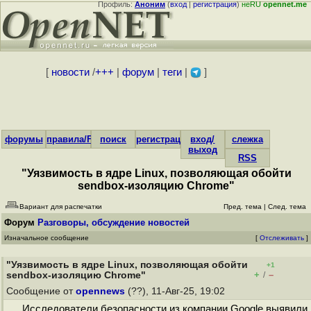
Профиль:
Аноним
(
вход
|
регистрация
)
неRU
opennet.me
[
новости
/
+++
|
форум
|
теги
|
]
форумы
правила/FAQ
поиск
регистрация
вход/
слежка
выход
RSS
"Уязвимость в ядре Linux, позволяющая обойти
sendbox-изоляцию Chrome"
Вариант для распечатки
Пред. тема
|
След. тема
Форум
Разговоры, обсуждение новостей
Изначальное сообщение
[
Отслеживать
]
"Уязвимость в ядре Linux, позволяющая обойти
+1
+
–
sendbox-изоляцию Chrome"
/
Сообщение от
opennews
(??), 11-Авг-25, 19:02
Исследователи безопасности из компании Google выявили