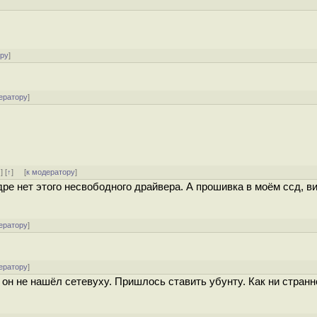
]
ору
]
ератору
]
↓
] [
↑
] [
к модератору
]
дре нет этого несвободного драйвера. А прошивка в моём ссд, в
ератору
]
ератору
]
он не нашёл сетевуху. Пришлось ставить убунту. Как ни странн