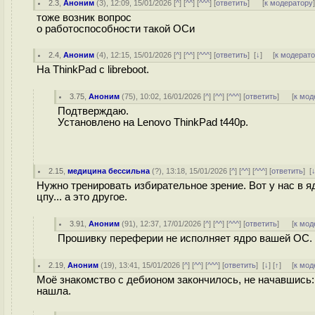
2.3
,
Аноним
(
3
), 12:09, 15/01/2026 [
^
] [
^^
] [
^^^
] [
ответить
]
[
к модератору
тоже возник вопрос
о работоспособности такой ОСи
2.4
,
Аноним
(
4
), 12:15, 15/01/2026 [
^
] [
^^
] [
^^^
] [
ответить
]
[
↓
] [
к модерат
На ThinkPad с libreboot.
3.75
,
Аноним
(
75
), 10:02, 16/01/2026 [
^
] [
^^
] [
^^^
] [
ответить
]
[
к мод
Подтверждаю.
Установлено на Lenovo ThinkPad t440p.
2.15
,
медицина бессильна
(
?
), 13:18, 15/01/2026 [
^
] [
^^
] [
^^^
] [
ответить
]
[
Нужно тренировать избирательное зрение. Вот у нас в я
цпу... а это другое.
3.91
,
Аноним
(
91
), 12:37, 17/01/2026 [
^
] [
^^
] [
^^^
] [
ответить
]
[
к мод
Прошивку переферии не исполняет ядро вашей ОС.
2.19
,
Аноним
(
19
), 13:41, 15/01/2026 [
^
] [
^^
] [
^^^
] [
ответить
]
[
↓
] [
↑
] [
к мод
Моё знакомство с дебионом закончилось, не начавшись: 
нашла.