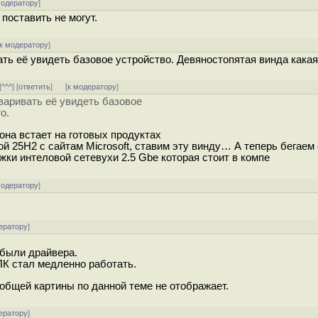
модератору
]
поставить не могут.
к модератору
]
ать её увидеть базовое устройство. Девяностопятая винда какая
[
^^^
] [
ответить
]
[
к модератору
]
оваривать её увидеть базовое
о.
 она встает на готовых продуктах
 25H2 с сайтам Microsoft, ставим эту винду… А теперь бегаем 
жки интеловой сетевухи 2.5 Gbe которая стоит в компе
модератору
]
ератору
]
 были драйвера.
ПК стал медленно работать.
. общей картины по данной теме не отображает.
ератору
]