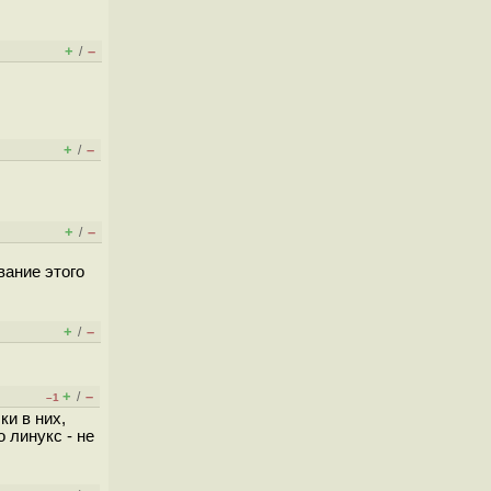
+
–
/
+
–
/
+
–
/
вание этого
+
–
/
+
–
/
–1
ки в них,
 линукс - не