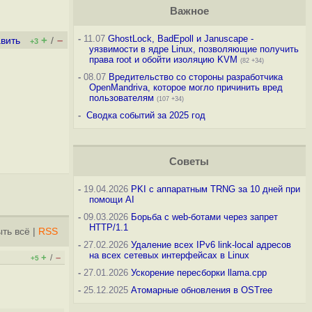
Важное
-
11.07
GhostLock, BadEpoll и Januscape -
+
–
вить
/
+3
уязвимости в ядре Linux, позволяющие получить
права root и обойти изоляцию KVM
(82 +34)
-
08.07
Вредительство со стороны разработчика
OpenMandriva, которое могло причинить вред
пользователям
(107 +34)
-
Сводка событий за 2025 год
Советы
-
19.04.2026
PKI с аппаратным TRNG за 10 дней при
помощи AI
-
09.03.2026
Борьба с web-ботами через запрет
HTTP/1.1
ть всё
|
RSS
-
27.02.2026
Удаление всех IPv6 link-local адресов
на всех сетевых интерфейсах в Linux
+
–
/
+5
-
27.01.2026
Ускорение пересборки llama.cpp
-
25.12.2025
Атомарные обновления в OSTree