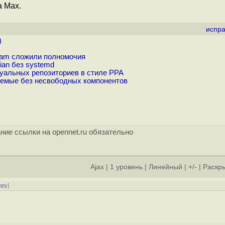
a Max.
испра
)
Team сложили полномочия
ian без systemd
дуальных репозиториев в стиле PPA
яемые без несвободных компонентов
ние ссылки на opennet.ru обязательно
Ajax
|
1 уровень
|
Линейный
|
+/-
|
Раскры
ору
]