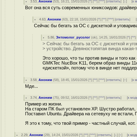
3.53
,
Аноним
(
53
), 16:21, 15/01/2026 [
^
] [
^^
] [
^^^
] [
ответить
]
[
↓
] [
к 
Вот она вся суть современных юниксоидов: драйвер 
4.63
,
Аноним
(
63
), 22:18, 15/01/2026 [
^
] [
^^
] [
^^^
] [
ответить
]
[
Сейчас бы бегать за ОС с дискеткой и уговарив
5.86
,
Энтомолог_русолог
(
ok
), 14:25, 16/01/2026 [
^
] [
^^
] 
> Сейчас бы бегать за ОС с дискеткой и уг
> устройство. Девяностопятая винда какая-т
Это хорошо, что ты против винды и того как
GMKTec NucBox K11, берем образ винды 11ой
«дискеткой», потому что в винде нет поддер
3.58
,
Аноним
(
58
), 18:45, 15/01/2026 [
^
] [
^^
] [
^^^
] [
ответить
]
[
↑
] [
к 
Мде...
3.74
,
Аноним
(
75
), 09:52, 16/01/2026 [
^
] [
^^
] [
^^^
] [
ответить
]
[
к мод
Пример из жизни.
На старом ПК был установлен XP. Шустро работал,
Поставил Ubuntu. Драйвера на сетевуху не встали, 
Я это к тому, что твой пример - частный случай, кот
2.29
,
Аноним
(
29
), 14:24, 15/01/2026 [
^
] [
^^
] [
^^^
] [
ответить
]
[
↓
] [
↑
] [
к мод