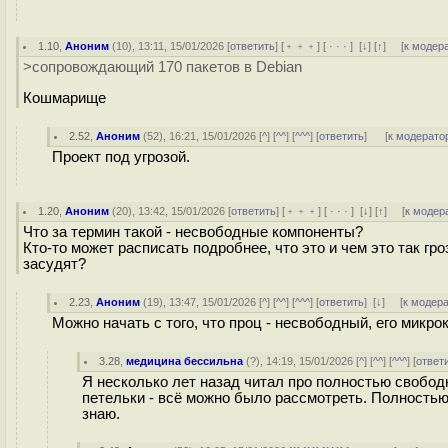
1.10
,
Аноним
(
10
), 13:11, 15/01/2026 [
ответить
] [
﹢﹢﹢
] [
· · ·
]
[
↓
] [
↑
] [
к модер
>сопровождающий 170 пакетов в Debian
Кошмарище
2.52
,
Аноним
(
52
), 16:21, 15/01/2026 [
^
] [
^^
] [
^^^
] [
ответить
]
[
к модерато
Проект под угрозой.
1.20
,
Аноним
(
20
), 13:42, 15/01/2026 [
ответить
] [
﹢﹢﹢
] [
· · ·
]
[
↓
] [
↑
] [
к модер
Что за термин такой - несвободные компоненты?
Кто-то может расписать подробнее, что это и чем это так гро
засудят?
2.23
,
Аноним
(
19
), 13:47, 15/01/2026 [
^
] [
^^
] [
^^^
] [
ответить
]
[
↓
] [
к модер
Можно начать с того, что проц - несвободный, его микро
3.28
,
медицина бессильна
(
?
), 14:19, 15/01/2026 [
^
] [
^^
] [
^^^
] [
ответ
Я несколько лет назад читал про полностью свобод
петельки - всё можно было рассмотреть. Полностью о
знаю.