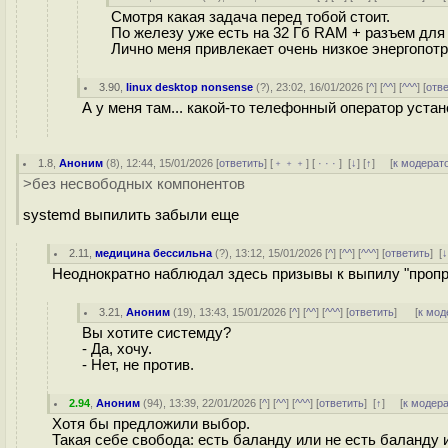
Смотря какая задача перед тобой стоит.
По железу уже есть на 32 Гб RAM + разъем для 
Лично меня привлекает очень низкое энергопот
3.90
,
linux desktop nonsense
(
?
), 23:02, 16/01/2026 [
^
] [
^^
] [
^^^
] [
отв
А у меня там... какой-то телефонный оператор устан
1.8
,
Аноним
(
8
), 12:44, 15/01/2026 [
ответить
] [
﹢﹢﹢
] [
· · ·
]
[
↓
] [
↑
] [
к модерат
>без несвободных компонентов
systemd выпилить забыли еще
2.11
,
медицина бессильна
(
?
), 13:12, 15/01/2026 [
^
] [
^^
] [
^^^
] [
ответить
]
[
Неоднократно наблюдал здесь призывы к выпилу "пропри
3.21
,
Аноним
(
19
), 13:43, 15/01/2026 [
^
] [
^^
] [
^^^
] [
ответить
]
[
к мод
Вы хотите системду?
- Да, хочу.
- Нет, не против.
2.94
,
Аноним
(
94
), 13:39, 22/01/2026 [
^
] [
^^
] [
^^^
] [
ответить
]
[
↑
] [
к модер
Хотя бы предложили выбор.
Такая себе свобода: есть баланду или не есть баланду 