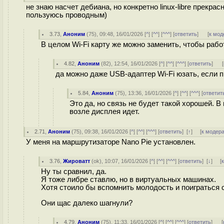
не знаю насчет дебиана, но конкретно linux-libre прекрас
пользуюсь проводным)
3.73
,
Аноним
(
75
), 09:48, 16/01/2026 [
^
] [
^^
] [
^^^
] [
ответить
]
[
к мод
В целом Wi-Fi карту же можно заменить, чтобы рабо
4.82
,
Аноним
(
82
), 12:54, 16/01/2026 [
^
] [
^^
] [
^^^
] [
ответить
]
[
да можно даже USB-адаптер Wi-Fi юзать, если пря
5.84
,
Аноним
(
75
), 13:36, 16/01/2026 [
^
] [
^^
] [
^^^
] [
ответит
Это да, но связь не будет такой хорошей. 
возле дисплея идет.
2.71
,
Аноним
(
75
), 09:38, 16/01/2026 [
^
] [
^^
] [
^^^
] [
ответить
]
[
↑
] [
к модер
У меня на маршрутизаторе Nano Pie установлен.
3.76
,
Жироватт
(
ok
), 10:07, 16/01/2026 [
^
] [
^^
] [
^^^
] [
ответить
]
[
↓
] [
Ну ты сравнил, да.
Я тоже либре ставлю, но в виртуальных машинах.
Хотя стоило бы вспомнить молодость и поиграться 
Они щас далеко шагнули?
4.79
,
Аноним
(
75
), 11:33, 16/01/2026 [
^
] [
^^
] [
^^^
] [
ответить
]
[