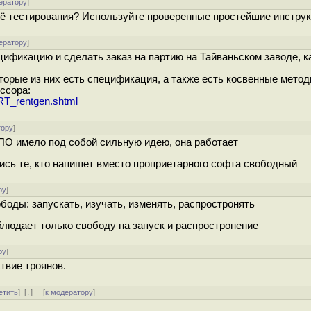
ератору
]
 её тестирования? Используйте проверенные простейшие инструк
ератору
]
цификацию и сделать заказ на партию на Тайваньском заводе, к
оторые из них есть спецификация, а также есть косвенные мето
ессора:
ART_rentgen.shtml
тору
]
 ПО имело под собой сильную идею, она работает
ись те, кто напишет вместо проприетарного софта свободный
ру
]
ободы: запускать, изучать, изменять, распростронять
блюдает только свободу на запуск и распростронение
ру
]
твие троянов.
етить
]
[
↓
] [
к модератору
]