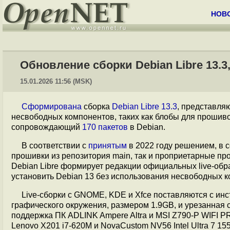
НОВ
Обновление сборки Debian Libre 13.
15.01.2026 11:56 (MSK)
Сформирована
сборка
Debian Libre 13.3
, представля
несвободных компонентов, таких как блобы для прошиво
сопровождающий
170 пакетов
в Debian.
В соответствии с
принятым
в 2022 году решением, в 
прошивки из репозитория main, так и проприетарные про
Debian Libre формирует редакции официальных live-обр
установить Debian 13 без использования несвободных к
Live-сборки с GNOME, KDE и Xfce поставляются с инс
графического окружения, размером 1.9GB, и урезанная 
поддержка ПК ADLINK Ampere Altra и MSI Z790-P WIFI PR
Lenovo X201 i7-620M и NovaCustom NV56 Intel Ultra 7 15