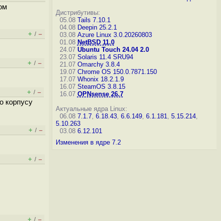
ом
Дистрибутивы:
05.08
Tails 7.10.1
04.08
Deepin 25.2.1
+
–
/
03.08
Azure Linux 3.0.20260803
01.08
NetBSD 11.0
24.07
Ubuntu Touch 24.04 2.0
23.07
Solaris 11.4 SRU94
+
–
/
21.07
Omarchy 3.8.4
19.07
Chrome OS 150.0.7871.150
17.07
Whonix 18.2.1.9
16.07
SteamOS 3.8.15
+
–
/
16.07
OPNsense 26.7
о корпусу
Актуальные ядра Linux:
06.08
7.1.7
,
6.18.43
,
6.6.149
,
6.1.181
,
5.15.214
,
5.10.263
+
–
/
03.08
6.12.101
Изменения в ядре 7.2
+
–
/
+
–
/