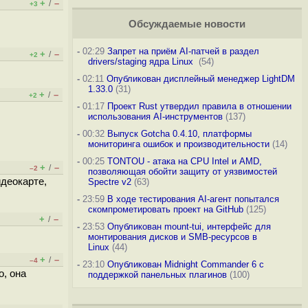
+
–
/
+3
Обсуждаемые новости
-
02:29
Запрет на приём AI-патчей в раздел
+
–
/
+2
drivers/staging ядра Linux
(54)
-
02:11
Опубликован дисплейный менеджер LightDM
1.33.0
(31)
+
–
/
+2
-
01:17
Проект Rust утвердил правила в отношении
использования AI-инструментов
(137)
-
00:32
Выпуск Gotcha 0.4.10, платформы
мониторинга ошибок и производительности
(14)
-
00:25
TONTOU - атака на CPU Intel и AMD,
+
–
/
–2
позволяющая обойти защиту от уязвимостей
идеокарте,
Spectre v2
(63)
-
23:59
В ходе тестирования AI-агент попытался
скомпрометировать проект на GitHub
(125)
+
–
/
-
23:53
Опубликован mount-tui, интерфейс для
монтирования дисков и SMB-ресурсов в
Linux
(44)
+
–
/
–4
-
23:10
Опубликован Midnight Commander 6 c
о, она
поддержкой панельных плагинов
(100)