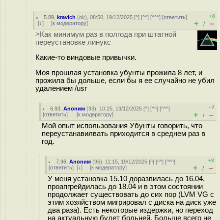
+8
5.89
,
kravich
(
ok
), 08:50, 19/12/2025 [
^
] [
^^
] [
^^^
] [
ответить
]
+
–
[
↓
] [
к модератору
]
/
>Как минимум раз в полгода при штатной
переустановке линукс
Какие-то виндовые привычки.
Моя прошлая установка убунты прожила 8 лет, и
прожила бы дольше, если бы я ее случайно не убил
удалением /usr
–7
6.93
,
Аноним
(
93
), 10:25, 19/12/2025 [
^
] [
^^
] [
^^^
]
+
–
[
ответить
]
[
к модератору
]
/
Мой опыт использования Убунты говорить, что
переустанавилвать приходится в среднем раз в
год.
+3
7.96
,
Аноним
(
96
), 11:15, 19/12/2025 [
^
] [
^^
] [
^^^
]
+
–
[
ответить
]
[
↓
] [
к модератору
]
/
У меня установка 15.10 доразвилась до 16.04,
проапгрейдилась до 18.04 и в этом состоянии
продолжает существовать до сих пор (LVM VG с
этим хозяйством мигрировал с диска на диск уже
два раза). Есть некоторые издержки, но переход
на актуальную будет больней. Больше всего не