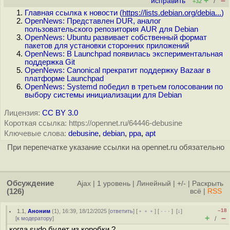
+
–
исправить
/
+32
Главная ссылка к новости (
https://lists.debian.org/debia...
)
OpenNews: Представлен DUR, аналог
пользовательского репозитория AUR для Debian
OpenNews: Ubuntu развивает собственный формат
пакетов для установки сторонних приложений
OpenNews: В Launchpad появилась экспериментальная
поддержка Git
OpenNews: Canonical прекратит поддержку Bazaar в
платформе Launchpad
OpenNews: Systemd победил в третьем голосовании по
выбору системы инициализации для Debian
Лицензия:
CC BY 3.0
Короткая ссылка: https://opennet.ru/64446-debusine
Ключевые слова:
debusine
,
debian
,
ppa
,
apt
При перепечатке указание ссылки на opennet.ru обязательно
Обсуждение
Ajax
|
1 уровень
|
Линейный
|
+/-
|
Раскрыть
(126)
всё
|
RSS
–18
1.1
,
Аноним
(
1
), 16:39, 18/12/2025 [
ответить
] [
﹢﹢﹢
] [
· · ·
]
[
↓
]
+
–
[
к модератору
]
/
когда sudo будет из коробки ?