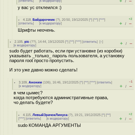
+
–
[
ответить
]
[
к модератору
]
/
у вас ус отклеился :)
+2
4.118
,
Байдарочник
(
?
), 20:50, 19/12/2025 [
^
] [
^^
] [
^^^
]
+
–
[
ответить
]
[
к модератору
]
/
Шрифты неочень.
2.105
,
pic
(
??
), 14:44, 19/12/2025 [
^
] [
^^
] [
^^^
] [
ответить
]
[
↑
]
+
–
/
[
к модератору
]
sudo будет работать, если при установке (из коробки)
указывать _только_ пароль пользователя, а установку
пароля root просто пропустить.
И это уже давно можно сделать!
–1
3.109
,
Аноним
(
106
), 16:46, 19/12/2025 [
^
] [
^^
] [
^^^
] [
ответить
]
+
–
[
к модератору
]
/
в чем цымес?
когда потребуются административные права,
чо делать будете?
+2
4.115
,
ЛевыйЗрачокЛинуса
(
?
), 19:21, 19/12/2025 [
^
] [
^^
]
+
–
[
^^^
] [
ответить
]
[
к модератору
]
/
sudo КОМАНДА АРГУМЕНТЫ