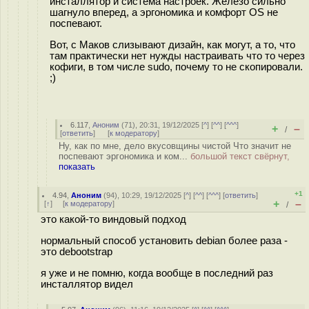
инсталлятор и система настроек. Железо сильно
шагнуло вперед, а эргономика и комфорт OS не
поспевают.
Вот, с Маков слизывают дизайн, как могут, а то, что
там практически нет нужды настраивать что то через
кофиги, в том числе sudo, почему то не скопировали.
;)
6.117
,
Аноним
(
71
), 20:31, 19/12/2025 [
^
] [
^^
] [
^^^
]
+
–
/
[
ответить
]
[
к модератору
]
Ну, как по мне, дело вкусовщины чистой Что значит не
поспевают эргономика и ком...
большой текст свёрнут,
показать
+1
4.94
,
Аноним
(
94
), 10:29, 19/12/2025 [
^
] [
^^
] [
^^^
] [
ответить
]
+
–
[
↑
] [
к модератору
]
/
это какой-то виндовый подход
нормальный способ установить debian более раза -
это debootstrap
я уже и не помню, когда вообще в последний раз
инсталлятор видел