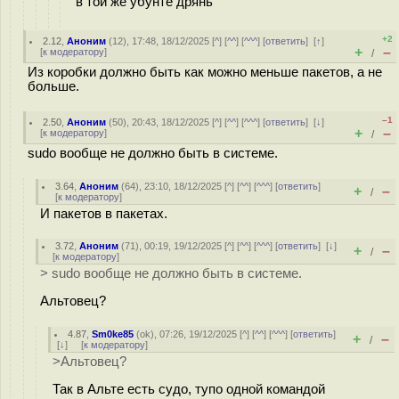
в той же убунте дрянь
+2
2.12
,
Аноним
(
12
), 17:48, 18/12/2025 [
^
] [
^^
] [
^^^
] [
ответить
]
[
↑
]
+
–
[
к модератору
]
/
Из коробки должно быть как можно меньше пакетов, а не
больше.
–1
2.50
,
Аноним
(
50
), 20:43, 18/12/2025 [
^
] [
^^
] [
^^^
] [
ответить
]
[
↓
]
+
–
[
к модератору
]
/
sudo вообще не должно быть в системе.
3.64
,
Аноним
(
64
), 23:10, 18/12/2025 [
^
] [
^^
] [
^^^
] [
ответить
]
+
–
/
[
к модератору
]
И пакетов в пакетах.
3.72
,
Аноним
(
71
), 00:19, 19/12/2025 [
^
] [
^^
] [
^^^
] [
ответить
]
[
↓
]
+
–
/
[
к модератору
]
> sudo вообще не должно быть в системе.
Альтовец?
4.87
,
Sm0ke85
(
ok
), 07:26, 19/12/2025 [
^
] [
^^
] [
^^^
] [
ответить
]
+
–
/
[
↓
] [
к модератору
]
>Альтовец?
Так в Альте есть судо, тупо одной командой