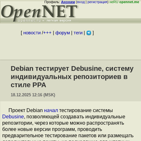
Профиль:
Аноним
(
вход
|
регистрация
)
неRU
opennet.me
[
новости
/
+++
|
форум
|
теги
|
]
Debian тестирует Debusine, систему
индивидуальных репозиториев в
стиле PPA
18.12.2025 12:16 (MSK)
Проект Debian
начал
тестирование системы
Debusine
, позволяющей создавать индивидуальные
репозитории, через которые можно распространять
более новые версии программ, проводить
предварительное тестирование пакетов или размещать