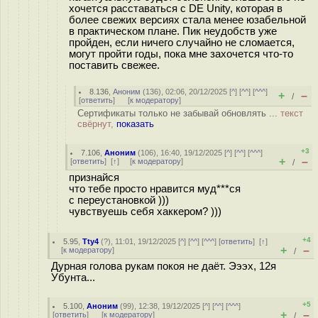
хочется расставаться с DE Unity, которая в
более свежих версиях стала менее юзабельной
в практическом плане. Пик неудобств уже
пройден, если ничего случайно не сломается,
могут пройти годы, пока мне захочется что-то
поставить свежее.
8.136
,
Аноним
(
136
), 02:06, 20/12/2025 [
^
] [
^^
] [
^^^
]
+
–
/
[
ответить
]
[
к модератору
]
Сертификаты только не забывай обновлять ...
текст
свёрнут,
показать
+3
7.106
,
Аноним
(
106
), 16:40, 19/12/2025 [
^
] [
^^
] [
^^^
]
+
–
[
ответить
]
[
↑
] [
к модератору
]
/
признайся
что тебе просто нравится муд***ся
с переустановкой )))
чувствуешь себя хаккером? )))
+4
5.95
,
Tty4
(
?
), 11:01, 19/12/2025 [
^
] [
^^
] [
^^^
] [
ответить
]
[
↑
]
+
–
[
к модератору
]
/
Дурная голова рукам покоя не даёт. Эээх, 12я
Убунта...
+5
5.100
,
Аноним
(
99
), 12:38, 19/12/2025 [
^
] [
^^
] [
^^^
]
+
–
[
ответить
]
[
к модератору
]
/