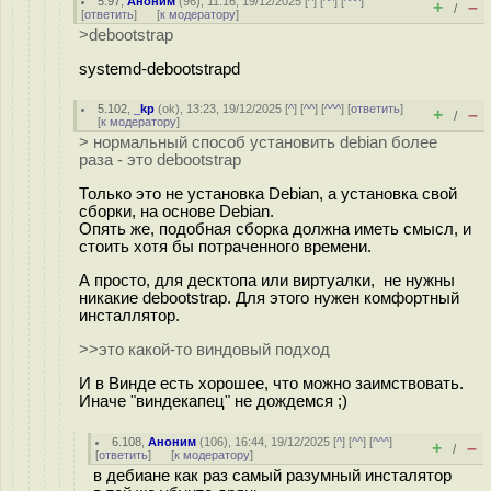
5.97
,
Аноним
(
96
), 11:16, 19/12/2025 [
^
] [
^^
] [
^^^
]
+
–
/
[
ответить
]
[
к модератору
]
>debootstrap
systemd-debootstrapd
5.102
,
_kp
(
ok
), 13:23, 19/12/2025 [
^
] [
^^
] [
^^^
] [
ответить
]
+
–
/
[
к модератору
]
> нормальный способ установить debian более
раза - это debootstrap
Только это не установка Debian, а установка свой
сборки, на основе Debian.
Опять же, подобная сборка должна иметь смысл, и
стоить хотя бы потраченного времени.
А просто, для десктопа или виртуалки, не нужны
никакие debootstrap. Для этого нужен комфортный
инсталлятор.
>>это какой-то виндовый подход
И в Винде есть хорошее, что можно заимствовать.
Иначе "виндекапец" не дождемся ;)
6.108
,
Аноним
(
106
), 16:44, 19/12/2025 [
^
] [
^^
] [
^^^
]
+
–
/
[
ответить
]
[
к модератору
]
в дебиане как раз самый разумный инсталятор