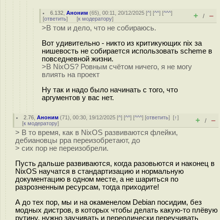
6.132
,
Аноним
(
65
), 00:11, 20/12/2025 [
^
] [
^^
] [
^^^
]
+
–
/
[
ответить
]
[
к модератору
]
>В том и дело, что не собираюсь.
Вот удивительно - никто из критикующих nix за
нишевость не собирается использовать scheme в
повседневной жизни.
>В NixOS? Ровным счётом ничего, я не могу
влиять на проект
Ну так и надо было начинать с того, что
аргументов у вас нет.
2.76
,
Аноним
(
71
), 00:30, 19/12/2025 [
^
] [
^^
] [
^^^
] [
ответить
]
[
↑
]
+
–
/
[
к модератору
]
> В то время, как в NixOS развиваются флейки,
дебиановцы ppa переизобретают, до
> сих пор не переизобрели.
Пусть дальше развиваются, когда разовьются и наконец в
NixOS научатся в стандартизацию и нормальную
документацию в одном месте, а не шариться по
разрозненным ресурсам, тогда приходите!
А до тех пор, мы и на окаменелом Debian посидим, без
модных дистров, в которых чтобы делать какую-то плёвую
рутину, нужно заучивать и переодически переучивать