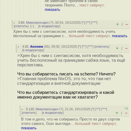
не замечают проблем в своих
творениях Поэто...
текст свёрнут,
показать
3.80
,
Мимопроходил
(
?
), 00:54, 19/12/2025 [
^
] [
^^
] [
^^^
]
+
–
/
[
ответить
]
[
↑
] [
к модератору
]
Хрен бы с ним с синтаксисом, хотя необходимость учить
бесполезный за границами с...
большой текст свёрнут,
показать
4.92
,
Аноним
(
65
), 09:30, 19/12/2025 [
^
] [
^^
] [
^^^
] [
ответить
]
+
–
/
[
к модератору
]
>Хрен бы с ним с синтаксисом, хотя необходимость
учить бесполезный за границами сабжа язык, та ещё
перспектива.
Что вы собираетесь писать на scheme? Ничего?
>Главная проблема NixOS, это то, что там нет
стандартизации и внятной документации
Что вы собираетесь стандартизировать и какой
именно документации вам не хвататет?
+1
5.120
,
Мимопроходил
(
?
), 21:26, 19/12/2025 [
^
] [
^^
] [
^^^
]
+
–
[
ответить
]
[
к модератору
]
/
В том и дело, что не собираюсь Просто из двух сортов
этого самого, Guix выгляди...
большой текст свёрнут,
показать