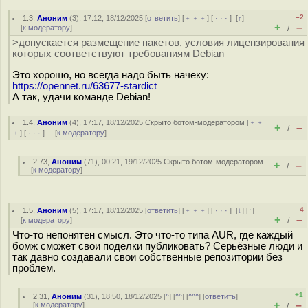
–2
1.3
,
Аноним
(
3
), 17:12, 18/12/2025 [
ответить
] [
﹢﹢﹢
] [
· · ·
]
[
↑
]
+
–
[
к модератору
]
/
>допускается размещение пакетов, условия лицензирования
которых соответствуют требованиям Debian
Это хорошо, но всегда надо быть начеку:
https://opennet.ru/63677-stardict
А так, удачи команде Debian!
1.4
,
Аноним
(
4
), 17:17, 18/12/2025
Скрыто ботом-модератором
[
﹢﹢
+
–
/
﹢
] [
· · ·
] [
к модератору
]
2.73
,
Аноним
(
71
), 00:21, 19/12/2025
Скрыто ботом-модератором
+
–
/
[
к модератору
]
–4
1.5
,
Аноним
(
5
), 17:17, 18/12/2025 [
ответить
] [
﹢﹢﹢
] [
· · ·
]
[
↓
] [
↑
]
+
–
[
к модератору
]
/
Что-то непонятен смысл. Это что-то типа AUR, где каждый
бомж сможет свои поделки публиковать? Серьёзные люди и
так давно создавали свои собственные репозитории без
проблем.
+1
2.31
,
Аноним
(
31
), 18:50, 18/12/2025 [
^
] [
^^
] [
^^^
] [
ответить
]
+
–
[
к модератору
]
/