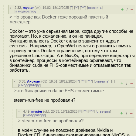
2.32
,
myster
(
ok
), 19:02, 18/12/2025 [
^
] [
^^
] [
^^^
] [
ответить
]
+
–
/
[
к модератору
]
> Но вроде как Docker тоже хороший пакетный
менеджер
Docker – это уже серьезная мера, когда другие способы не
помогают. Но, к сожалению, и он не панацея.
Функциональность Docker сильно зависит от ядра и
системы. Например, в OpenWrt нельзя ограничить память
сервису через Docker-ограничения, потому что там
урезанное Linux-ядро. А в NixOS, при передаче видеокарты
в контейнер, процессы в контейнерах офигевают, что
бинарники cuda не FHS-совместимые и отказываются так
работать.
3.38
,
Аноним
(
65
), 19:51, 18/12/2025 [
^
] [
^^
] [
^^^
] [
ответить
]
[
↓
]
+
–
/
[
к модератору
]
>что бинарники cuda не FHS-совместимые
steam-run-free не пробовали?
4.49
,
myster
(
ok
), 20:33, 18/12/2025 [
^
] [
^^
] [
^^^
] [
ответить
]
+
–
/
[
к модератору
]
> steam-run-free не пробовали?
в моём случае не поможет, драйвера Nvidia и
Docker CDI бинарники скомпилированы под NixOS, а