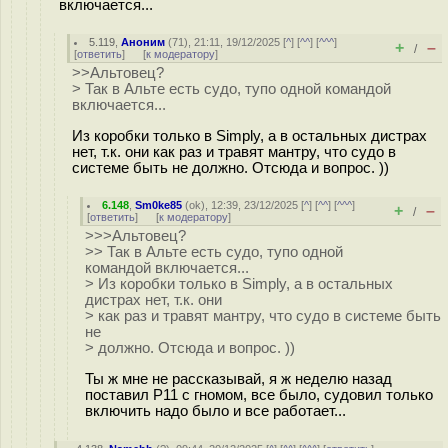
включается...
5.119
,
Аноним
(
71
), 21:11, 19/12/2025 [
^
] [
^^
] [
^^^
]
+
–
/
[
ответить
]
[
к модератору
]
>>Альтовец?
> Так в Альте есть судо, тупо одной командой
включается...
Из коробки только в Simply, а в остальных дистрах
нет, т.к. они как раз и травят мантру, что судо в
системе быть не должно. Отсюда и вопрос. ))
6.148
,
Sm0ke85
(
ok
), 12:39, 23/12/2025 [
^
] [
^^
] [
^^^
]
+
–
/
[
ответить
]
[
к модератору
]
>>>Альтовец?
>> Так в Альте есть судо, тупо одной
командой включается...
> Из коробки только в Simply, а в остальных
дистрах нет, т.к. они
> как раз и травят мантру, что судо в системе быть
не
> должно. Отсюда и вопрос. ))
Ты ж мне не рассказывай, я ж неделю назад
поставил Р11 с гномом, все было, судовил только
включить надо было и все работает...