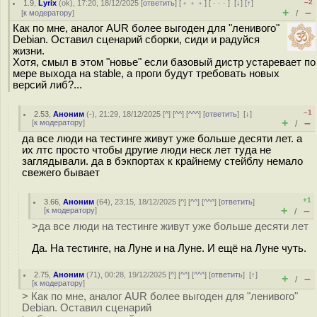
–2
1.9
,
Lyrix
(
ok
), 17:20, 18/12/2025 [
ответить
] [
﹢﹢﹢
] [
· · ·
]
[
↓
] [
↑
]
+
–
[
к модератору
]
/
Как по мне, аналог AUR более выгоден для "ленивого"
Debian. Оставил сценарий сборки, сиди и радуйся
жизни.
Хотя, смыл в этом "новье" если базовый дистр устаревает по
мере выхода на stable, а проги будут требовать новых
версий либ?...
–1
2.53
,
Аноним
(
-
), 21:29, 18/12/2025 [
^
] [
^^
] [
^^^
] [
ответить
]
[
↓
]
+
–
[
к модератору
]
/
да все люди на тестинге живут уже больше десяти лет. а
их лтс просто чтобы другие люди неск лет туда не
заглядывали. да в бэкпортах к крайнему стейблу немало
свежего бывает
+1
3.66
,
Аноним
(
64
), 23:15, 18/12/2025 [
^
] [
^^
] [
^^^
] [
ответить
]
+
–
[
к модератору
]
/
>да все люди на тестинге живут уже больше десяти лет
Да. На тестинге, на Луне и на Луне. И ещё на Луне чуть.
2.75
,
Аноним
(
71
), 00:28, 19/12/2025 [
^
] [
^^
] [
^^^
] [
ответить
]
[
↑
]
+
–
/
[
к модератору
]
> Как по мне, аналог AUR более выгоден для "ленивого"
Debian. Оставил сценарий