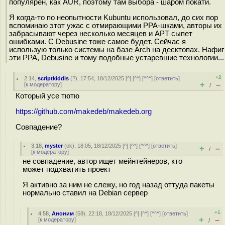
популярен, как AUR, поэтому там выбора - шаром покати.
Я когда-то по неопытности Kubuntu использовал, до сих пор
вспоминаю этот ужас с отмирающими PPA-шками, авторы их
забрасывают через несколько месяцев и APT сыпет
ошибками. С Debusine тоже самое будет. Сейчас я
использую только системы на базе Arch на десктопах. Нафиг
эти PPA, Debusine и тому подобные устаревшие технологии...
+2
2.14
,
scriptkiddis
(
?
), 17:54, 18/12/2025 [
^
] [
^^
] [
^^^
] [
ответить
]
+
–
[
к модератору
]
/
Который усе тютю
https://github.com/makedeb/makedeb.org
Совпадение?
3.18
,
myster
(
ok
), 18:05, 18/12/2025 [
^
] [
^^
] [
^^^
] [
ответить
]
+
–
/
[
к модератору
]
не совпадение, автор ищет мейнтейнеров, кто
может подхватить проект
Я активно за ним не слежу, но год назад оттуда пакеты
нормально ставил на Debian сервер
+1
4.58
,
Аноним
(
58
), 22:18, 18/12/2025 [
^
] [
^^
] [
^^^
] [
ответить
]
+
–
[
к модератору
]
/