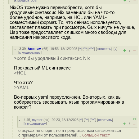
+
–
[
к модератору
]
/
NixOS тоже нужно переизобрести, хотя бы
уродливый синтаксис Nix заменили бы на что-то
более удобное, например, на HCL или YAML-
совместимый формат. То, что сейчас используется,
заставляет плакать при просмотре. Guix ничуть не лучше,
Lisp тоже предоставляет слишком много свободы для
написания некрасивого кода.
3.39
,
Аноним
(
65
), 19:53, 18/12/2025 [
^
] [
^^
] [
^^^
] [
ответить
]
[
↓
]
+
–
/
[
к модератору
]
>хотя бы уродливый синтаксис Nix
Прекрасный ML синтаксис
>HCL
Что это?
>YAML
Во-первых yaml переусложнён. Во-вторых, как вы
собираетесь засовывать язык программирования в
конфиг?
+1
4.45
,
myster
(
ok
), 20:23, 18/12/2025 [
^
] [
^^
] [
^^^
] [
ответить
]
+
–
[
к модератору
]
/
о вкусах не спорят, но я предлагаю вам ознакомиться
с примерами от пользователей...
большой текст