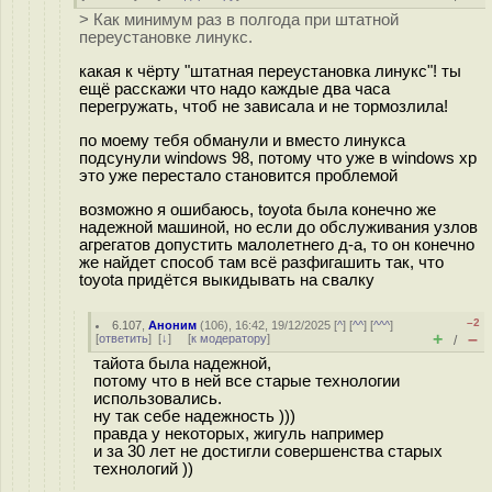
> Как минимум раз в полгода при штатной
переустановке линукс.
какая к чёрту "штатная переустановка линукс"! ты
ещё расскажи что надо каждые два часа
перегружать, чтоб не зависала и не тормозлила!
по моему тебя обманули и вместо линукса
подсунули windows 98, потому что уже в windows xp
это уже перестало становится проблемой
возможно я ошибаюсь, toyota была конечно же
надежной машиной, но если до обслуживания узлов
агрегатов допустить малолетнего д-а, то он конечно
же найдет способ там всё разфигашить так, что
toyota придётся выкидывать на свалку
–2
6.107
,
Аноним
(
106
), 16:42, 19/12/2025 [
^
] [
^^
] [
^^^
]
+
–
[
ответить
]
[
↓
] [
к модератору
]
/
тайота была надежной,
потому что в ней все старые технологии
использовались.
ну так себе надежность )))
правда у некоторых, жигуль например
и за 30 лет не достигли совершенства старых
технологий ))