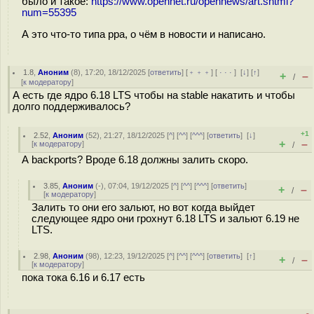
было и такое:
https://www.opennet.ru/opennews/art.shtml?
num=55395
А это что-то типа ppa, о чём в новости и написано.
1.8
,
Аноним
(
8
), 17:20, 18/12/2025 [
ответить
] [
﹢﹢﹢
] [
· · ·
]
[
↓
] [
↑
]
+
–
/
[
к модератору
]
А есть где ядро 6.18 LTS чтобы на stable накатить и чтобы
долго поддерживалось?
+1
2.52
,
Аноним
(
52
), 21:27, 18/12/2025 [
^
] [
^^
] [
^^^
] [
ответить
]
[
↓
]
+
–
[
к модератору
]
/
А backports? Вроде 6.18 должны залить скоро.
3.85
,
Аноним
(
-
), 07:04, 19/12/2025 [
^
] [
^^
] [
^^^
] [
ответить
]
+
–
/
[
к модератору
]
Залить то они его зальют, но вот когда выйдет
следующее ядро они грохнут 6.18 LTS и зальют 6.19 не
LTS.
2.98
,
Аноним
(
98
), 12:23, 19/12/2025 [
^
] [
^^
] [
^^^
] [
ответить
]
[
↑
]
+
–
/
[
к модератору
]
пока тока 6.16 и 6.17 есть