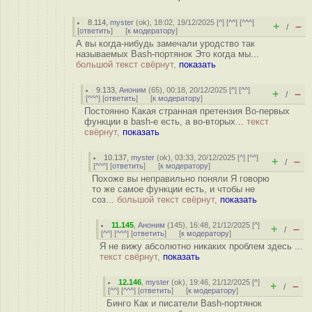
8.114
,
myster
(
ok
), 18:02, 19/12/2025 [
^
] [
^^
] [
^^^
]
+
–
/
[
ответить
]
[
к модератору
]
А вы когда-нибудь замечали уродство так
называемых Bash-портянок Это когда мы...
большой текст свёрнут,
показать
9.133
,
Аноним
(
65
), 00:18, 20/12/2025 [
^
] [
^^
]
+
–
/
[
^^^
] [
ответить
]
[
к модератору
]
Постоянно Какая странная претензия Во-первых
функции в bash-е есть, а во-вторых...
текст
свёрнут,
показать
10.137
,
myster
(
ok
), 03:33, 20/12/2025 [
^
] [
^^
]
+
–
/
[
^^^
] [
ответить
]
[
к модератору
]
Похоже вы неправильно поняли Я говорю
то же самое функции есть, и чтобы не
соз...
большой текст свёрнут,
показать
11.145
,
Аноним
(
145
), 16:48, 21/12/2025 [
^
]
+
–
/
[
^^
] [
^^^
] [
ответить
]
[
к модератору
]
Я не вижу абсолютно никаких проблем здесь ...
текст свёрнут,
показать
12.146
,
myster
(
ok
), 19:46, 21/12/2025 [
^
]
+
–
/
[
^^
] [
^^^
] [
ответить
]
[
к модератору
]
Бинго Как и писатели Bash-портянок