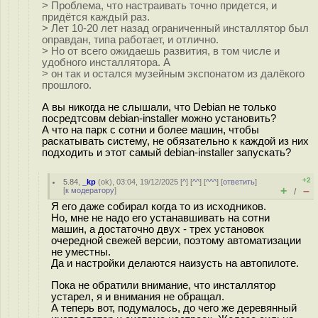
> Проблема, что настраивать точно придется, и
придётся каждый раз.
> Лет 10-20 лет назад ограниченный инсталлятор был
оправдан, типа работает, и отлично.
> Но от всего ожидаешь развития, в том числе и
удобного инсталлятора. А
> он так и остался музейным экспонатом из далёкого
прошлого.
А вы никогда не слышали, что Debian не только
посредтсовм debian-installer можно установить?
А что на парк с сотни и более машин, чтобы
раскатывать систему, не обязательно к каждой из них
подходить и этот самый debian-installer запускать?
+2
5.84
,
_kp
(
ok
), 03:04, 19/12/2025 [
^
] [
^^
] [
^^^
] [
ответить
]
+
–
[
к модератору
]
/
Я его даже собирал когда то из исходников.
Но, мне не надо его устанавшивать на сотни
машин, а достаточно двух - трех установок
очередной свежей версии, поэтому автоматизации
не уместны.
Да и настройки делаются наизусть на автопилоте.
Пока не обратили внимание, что инсталлятор
устарел, я и внимания не обращал.
А теперь вот, подумалось, до чего же деревянный