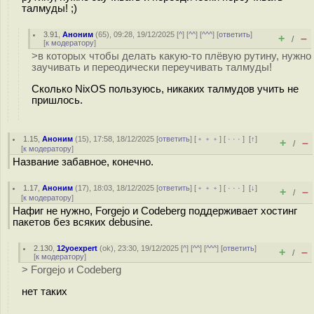
талмуды! ;)
3.91
,
Аноним
(
65
), 09:28, 19/12/2025 [
^
] [
^^
] [
^^^
] [
ответить
]
+
–
/
[
к модератору
]
>в которых чтобы делать какую-то плёвую рутину, нужно
заучивать и переодически переучивать талмуды!
Сколько NixOS пользуюсь, никаких талмудов учить не
пришлось.
1.15
,
Аноним
(
15
), 17:58, 18/12/2025 [
ответить
] [
﹢﹢﹢
] [
· · ·
]
[
↑
]
+
–
/
[
к модератору
]
Название забавное, конечно.
1.17
,
Аноним
(
17
), 18:03, 18/12/2025 [
ответить
] [
﹢﹢﹢
] [
· · ·
]
[
↓
]
+
–
/
[
к модератору
]
Нафиг не нужно, Forgejo и Codeberg поддерживает хостинг
пакетов без всяких debusine.
2.130
,
12yoexpert
(
ok
), 23:30, 19/12/2025 [
^
] [
^^
] [
^^^
] [
ответить
]
+
–
/
[
к модератору
]
> Forgejo и Codeberg
нет таких