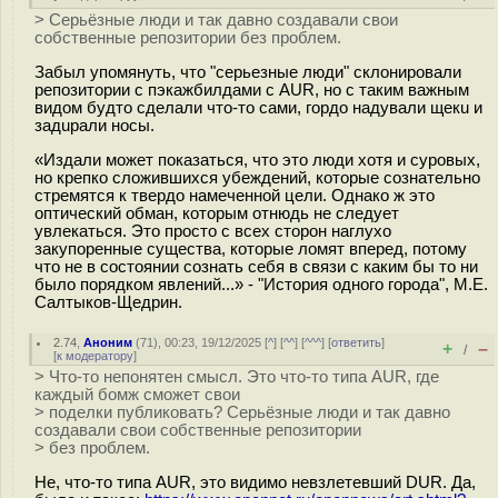
> Серьёзные люди и так давно создавали свои
собственные репозитории без проблем.
Забыл упомянуть, что "серьезные люди" склонировали
репозитории с пэкажбилдами с AUR, но с таким важным
видом будто сделали что-то сами, гордо нaдyвали щeкu и
зaдuрали нocы.
«Издали может показаться, что это люди хотя и суровых,
но крепко сложившихся убеждений, которые сознательно
стремятся к твердо намеченной цели. Однако ж это
оптический обман, которым отнюдь не следует
увлекаться. Это просто с всех сторон наглухо
закупоренные существа, которые ломят вперед, потому
что не в состоянии сознать себя в связи с каким бы то ни
было порядком явлений...» - "История одного города", М.Е.
Салтыков-Щедрин.
2.74
,
Аноним
(
71
), 00:23, 19/12/2025 [
^
] [
^^
] [
^^^
] [
ответить
]
+
–
/
[
к модератору
]
> Что-то непонятен смысл. Это что-то типа AUR, где
каждый бомж сможет свои
> поделки публиковать? Серьёзные люди и так давно
создавали свои собственные репозитории
> без проблем.
Не, что-то типа AUR, это видимо невзлетевший DUR. Да,