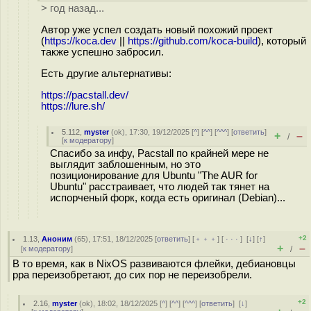
> год назад...
Автор уже успел создать новый похожий проект
(
https://koca.dev
||
https://github.com/koca-build
), который
также успешно забросил.
Есть другие альтернативы:
https://pacstall.dev/
https://lure.sh/
5.112
,
myster
(
ok
), 17:30, 19/12/2025 [
^
] [
^^
] [
^^^
] [
ответить
]
+
–
/
[
к модератору
]
Спасибо за инфу, Pacstall по крайней мере не
выглядит заблошенным, но это
позиционирование для Ubuntu "The AUR for
Ubuntu" расстраивает, что людей так тянет на
испорченый форк, когда есть оригинал (Debian)...
+2
1.13
,
Аноним
(
65
), 17:51, 18/12/2025 [
ответить
] [
﹢﹢﹢
] [
· · ·
]
[
↓
] [
↑
]
+
–
[
к модератору
]
/
В то время, как в NixOS развиваются флейки, дебиановцы
ppa переизобретают, до сих пор не переизобрели.
+2
2.16
,
myster
(
ok
), 18:02, 18/12/2025 [
^
] [
^^
] [
^^^
] [
ответить
]
[
↓
]