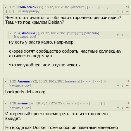
+1
1.21
,
Соль земли2
(
?
), 18:12, 18/12/2025 [
ответить
] [
﹢﹢﹢
] [
· · ·
]
+
–
[
↓
] [
↑
] [
к модератору
]
/
Чем это отличается от обыного стороннего репозитория?
Тем, что под крылом Debian?
2.54
,
Аноним
(
-
), 21:32, 18/12/2025 [
^
] [
^^
] [
^^^
] [
ответить
]
+
–
/
[
к модератору
]
ну есть у раста карго, например
скорее хотят сообщество собрать, частные коллекции/
активистов подтянуть
это же удобнее, чем в гугле искать
–1
1.22
,
Аноним
(
22
), 18:13, 18/12/2025 [
ответить
] [
﹢﹢﹢
] [
· · ·
]
[
↑
]
+
–
[
к модератору
]
/
backports.debian.org
–1
1.28
,
aname
(
ok
), 18:30, 18/12/2025 [
ответить
] [
﹢﹢﹢
] [
· · ·
]
[
↓
]
+
–
[
к модератору
]
/
Интересный проект посмотреть, что из этого всего
выйдет.
Но вроде как Docker тоже хороший пакетный менеджер