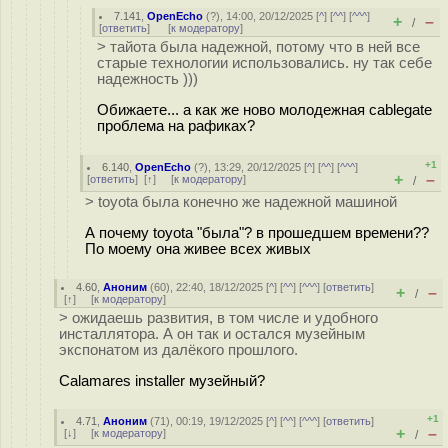
7.141
,
OpenEcho
(
?
), 14:00, 20/12/2025 [
^
] [
^^
] [
^^^
]
+
–
/
[
ответить
]
[
к модератору
]
> тайота была надежной, потому что в ней все
старые технологии использовались. ну так себе
надежность )))
Обижаете... а как же ново молодежная cablegate
проблема на рафиках?
+1
6.140
,
OpenEcho
(
?
), 13:29, 20/12/2025 [
^
] [
^^
] [
^^^
]
+
–
[
ответить
]
[
↑
] [
к модератору
]
/
> toyota была конечно же надежной машиной
А почему toyota "была"? в прошедшем времени??
По моему она живее всех живых
4.60
,
Аноним
(
60
), 22:40, 18/12/2025 [
^
] [
^^
] [
^^^
] [
ответить
]
+
–
/
[
↑
] [
к модератору
]
> ожидаешь развития, в том числе и удобного
инсталлятора. А он так и остался музейным
экспонатом из далёкого прошлого.
Calamares installer музейный?
+1
4.71
,
Аноним
(
71
), 00:19, 19/12/2025 [
^
] [
^^
] [
^^^
] [
ответить
]
+
–
[
↓
] [
к модератору
]
/