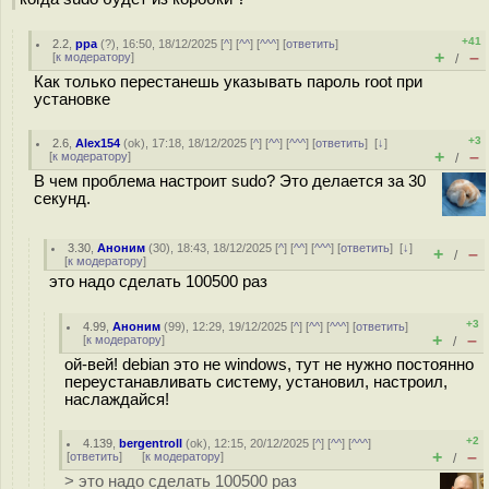
+41
2.2
,
ppa
(
?
), 16:50, 18/12/2025 [
^
] [
^^
] [
^^^
] [
ответить
]
+
–
[
к модератору
]
/
Как только перестанешь указывать пароль root при
установке
+3
2.6
,
Alex154
(
ok
), 17:18, 18/12/2025 [
^
] [
^^
] [
^^^
] [
ответить
]
[
↓
]
+
–
[
к модератору
]
/
В чем проблема настроит sudo? Это делается за 30
секунд.
3.30
,
Аноним
(
30
), 18:43, 18/12/2025 [
^
] [
^^
] [
^^^
] [
ответить
]
[
↓
]
+
–
/
[
к модератору
]
это надо сделать 100500 раз
+3
4.99
,
Аноним
(
99
), 12:29, 19/12/2025 [
^
] [
^^
] [
^^^
] [
ответить
]
+
–
[
к модератору
]
/
ой-вей! debian это не windows, тут не нужно постоянно
переустанавливать систему, установил, настроил,
наслаждайся!
+2
4.139
,
bergentroll
(
ok
), 12:15, 20/12/2025 [
^
] [
^^
] [
^^^
]
+
–
[
ответить
]
[
к модератору
]
/
> это надо сделать 100500 раз