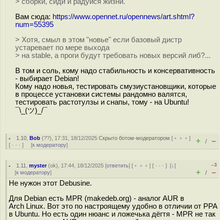
> сборки, сиди и радуйся жизни.
Вам сюда:
https://www.opennet.ru/opennews/art.shtml?
num=55395
> Хотя, смыл в этом "новье" если базовый дистр
устаревает по мере выхода
> на stable, а проги будут требовать новых версий либ?...
В том и соль, кому надо стабильность и консервативность
- выбирает Debian!
Кому надо новья, тестировать смузиустановщики, которые
в процессе установки системы рандомно валятся,
тестировать растотулзы и снапы, тому - на Ubuntu!
¯\_(ツ)_/¯
1.10
,
Bob
(
??
), 17:31, 18/12/2025
Скрыто ботом-модератором
[
﹢﹢﹢
]
+
–
/
[
· · ·
] [
к модератору
]
–3
1.11
,
myster
(
ok
), 17:44, 18/12/2025 [
ответить
] [
﹢﹢﹢
] [
· · ·
]
[
↓
]
+
–
[
к модератору
]
/
Не нужон этот Debusine.
Для Debian есть MPR (makedeb.org) - аналог AUR в
Arch Linux. Вот это по настроящему удобно в отличии от PPA
в Ubuntu. Но есть один нюанс и ложечька дёгтя - MPR не так