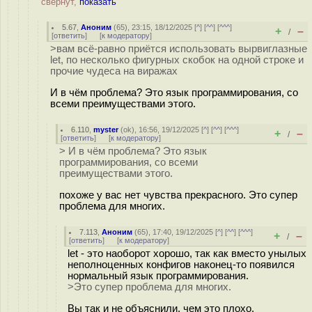
свёрнут,
показать
5.67
,
Аноним
(
65
), 23:15, 18/12/2025 [
^
] [
^^
] [
^^^
]
+
–
/
[
ответить
]
[
к модератору
]
>вам всё-равно приётся использовать вырвиглазные
let, по несколько фигурных скобок на одной строке и
прочие чудеса на виражах
И в чём проблема? Это язык программирования, со
всеми преимуществами этого.
6.110
,
myster
(
ok
), 16:56, 19/12/2025 [
^
] [
^^
] [
^^^
]
+
–
/
[
ответить
]
[
к модератору
]
> И в чём проблема? Это язык
программирования, со всеми
преимуществами этого.
похоже у вас нет чувства прекрасного. Это супер
проблема для многих.
7.113
,
Аноним
(
65
), 17:40, 19/12/2025 [
^
] [
^^
] [
^^^
]
+
–
/
[
ответить
]
[
к модератору
]
let - это наоборот хорошо, так как вместо унылых
неполноценных конфигов наконец-то появился
нормальный язык программирования.
>Это супер проблема для многих.
Вы так и не объяснили, чем это плохо.