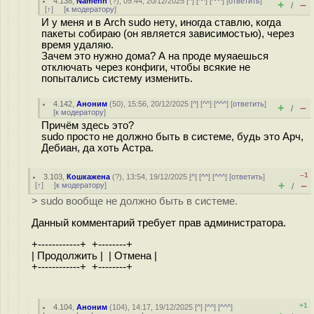
4.138
,
Namehh
(
?
), 09:44, 20/12/2025 [
^
] [
^^
] [
^^^
] [
ответить
]
+
–
/
[
↑
] [
к модератору
]
И у меня и в Arch sudo нету, иногда ставлю, когда
пакеты собираю (он является зависимостью), через
время удаляю.
Зачем это нужно дома? А на проде муяаешься
отключать через конфиги, чтобы всякие не
попытались систему изменить.
4.142
,
Аноним
(
50
), 15:56, 20/12/2025 [
^
] [
^^
] [
^^^
] [
ответить
]
+
–
/
[
к модератору
]
Причём здесь это?
sudo просто не должно быть в системе, будь это Арч,
Дебиан, да хоть Астра.
–1
3.103
,
Кошкажена
(
?
), 13:54, 19/12/2025 [
^
] [
^^
] [
^^^
] [
ответить
]
+
–
[
↑
] [
к модератору
]
/
> sudo вообще не должно быть в системе.
Данный комментарий требует прав администратора.
+------------+ +--------+
| Продолжить | | Отмена |
+------------+ +--------+
+1
4.104
,
Аноним
(
104
), 14:17, 19/12/2025 [
^
] [
^^
] [
^^^
]