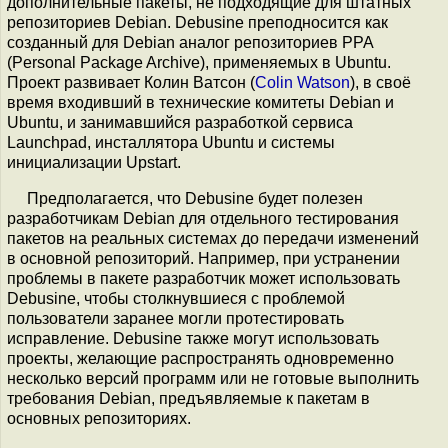
дополнительные пакеты, не подходящие для штатных
репозиториев Debian. Debusine преподносится как
созданный для Debian аналог репозиториев PPA
(Personal Package Archive), применяемых в Ubuntu.
Проект развивает Колин Ватсон (
Colin Watson
), в своё
время входивший в технические комитеты Debian и
Ubuntu, и занимавшийся разработкой сервиса
Launchpad, инсталлятора Ubuntu и системы
инициализации Upstart.
Предполагается, что Debusine будет полезен
разработчикам Debian для отдельного тестирования
пакетов на реальных системах до передачи изменений
в основной репозиторий. Например, при устранении
проблемы в пакете разработчик может использовать
Debusine, чтобы столкнувшиеся с проблемой
пользователи заранее могли протестировать
исправление. Debusine также могут использовать
проекты, желающие распространять одновременно
несколько версий программ или не готовые выполнить
требования Debian, предъявляемые к пакетам в
основных репозиториях.