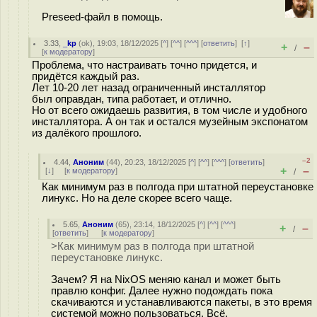
Preseed-файл в помощь.
3.33
,
_kp
(
ok
), 19:03, 18/12/2025 [
^
] [
^^
] [
^^^
] [
ответить
]
[
↑
]
+
–
/
[
к модератору
]
Проблема, что настраивать точно придется, и
придётся каждый раз.
Лет 10-20 лет назад ограниченный инсталлятор
был оправдан, типа работает, и отлично.
Но от всего ожидаешь развития, в том числе и удобного
инсталлятора. А он так и остался музейным экспонатом
из далёкого прошлого.
–2
4.44
,
Аноним
(
44
), 20:23, 18/12/2025 [
^
] [
^^
] [
^^^
] [
ответить
]
+
–
[
↓
] [
к модератору
]
/
Как минимум раз в полгода при штатной переустановке
линукс. Но на деле скорее всего чаще.
5.65
,
Аноним
(
65
), 23:14, 18/12/2025 [
^
] [
^^
] [
^^^
]
+
–
/
[
ответить
]
[
к модератору
]
>Как минимум раз в полгода при штатной
переустановке линукс.
Зачем? Я на NixOS меняю канал и может быть
правлю конфиг. Далее нужно подождать пока
скачиваются и устанавливаются пакеты, в это время
системой можно пользоваться. Всё.