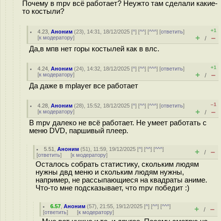
Почему в mpv всё работает? Неужто там сделали какие-
то костыли?
+1
4.23
,
Аноним
(
23
), 14:31, 18/12/2025 [
^
] [
^^
] [
^^^
] [
ответить
]
+
–
[
к модератору
]
/
Да,в мпв нет горы костылей как в влс.
+1
4.24
,
Аноним
(
24
), 14:32, 18/12/2025 [
^
] [
^^
] [
^^^
] [
ответить
]
+
–
[
к модератору
]
/
Да даже в mplayer все работает
–1
4.28
,
Аноним
(
28
), 15:52, 18/12/2025 [
^
] [
^^
] [
^^^
] [
ответить
]
+
–
[
к модератору
]
/
В mpv далеко не всё работает. Не умеет работать с
меню DVD, паршивый плеер.
5.51
,
Аноним
(
51
), 11:59, 19/12/2025 [
^
] [
^^
] [
^^^
]
+
–
/
[
ответить
]
[
к модератору
]
Осталось собрать статистику, скольким людям
нужны двд меню и скольким людям нужны,
например, не рассыпающиеся на квадраты аниме.
Что-то мне подсказывает, что mpv победит :)
6.57
,
Аноним
(
57
), 21:55, 19/12/2025 [
^
] [
^^
] [
^^^
]
+
–
/
[
ответить
]
[
к модератору
]