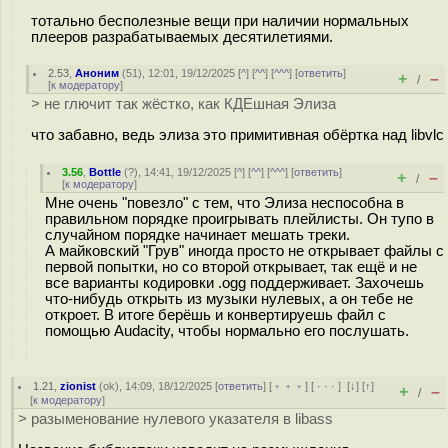
тотально бесполезные вещи при наличии нормальных
плееров разрабатываемых десятилетиями.
2.53
,
Аноним
(
51
), 12:01, 19/12/2025 [
^
] [
^^
] [
^^^
] [
ответить
]
+
–
/
[
к модератору
]
> не глючит так жёстко, как КДЕшная Элиза
что забавно, ведь элиза это примитивная обёртка над libvlc
3.56
,
Bottle
(
?
), 14:41, 19/12/2025 [
^
] [
^^
] [
^^^
] [
ответить
]
+
–
/
[
к модератору
]
Мне очень "повезло" с тем, что Элиза неспособна в
правильном порядке проигрывать плейлисты. Он тупо в
случайном порядке начинает мешать треки.
А майковский "Грув" иногда просто не открывает файлы с
первой попытки, но со второй открывает, так ещё и не
все варианты кодировки .ogg поддерживает. Захочешь
что-нибудь открыть из музыки нулевых, а он тебе не
откроет. В итоге берёшь и конвертируешь файл с
помощью Audacity, чтобы нормально его послушать.
1.21
,
zionist
(
ok
), 14:09, 18/12/2025 [
ответить
] [
﹢﹢﹢
] [
· · ·
]
[
↓
] [
↑
]
+
–
/
[
к модератору
]
> разыменование нулевого указателя в libass