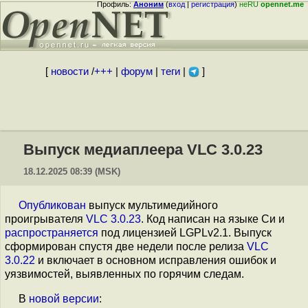
Профиль:
Аноним
(
вход
|
регистрация
)
неRU
opennet.me
[
новости
/
+++
|
форум
|
теги
|
]
Выпуск медиаплеера VLC 3.0.23
18.12.2025 08:39 (MSK)
Опубликован
выпуск мультимедийного
проигрывателя
VLC 3.0.23
. Код написан на языке Си и
распространяется
под лицензией LGPLv2.1. Выпуск
сформирован спустя две недели после релиза
VLC
3.0.22
и включает в основном исправления ошибок и
уязвимостей, выявленных по горячим следам.
В
новой версии
: