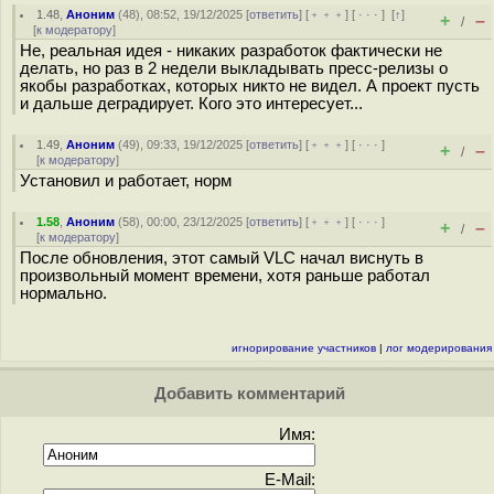
1.48
,
Аноним
(
48
), 08:52, 19/12/2025 [
ответить
] [
﹢﹢﹢
] [
· · ·
]
[
↑
]
+
–
/
[
к модератору
]
Не, реальная идея - никаких разработок фактически не
делать, но раз в 2 недели выкладывать пресс-релизы о
якобы разработках, которых никто не видел. А проект пусть
и дальше деградирует. Кого это интересует...
1.49
,
Аноним
(
49
), 09:33, 19/12/2025 [
ответить
] [
﹢﹢﹢
] [
· · ·
]
+
–
/
[
к модератору
]
Установил и работает, норм
1.58
,
Аноним
(
58
), 00:00, 23/12/2025 [
ответить
] [
﹢﹢﹢
] [
· · ·
]
+
–
/
[
к модератору
]
После обновления, этот самый VLC начал виснуть в
произвольный момент времени, хотя раньше работал
нормально.
игнорирование участников
|
лог модерирования
Добавить комментарий
Имя:
E-Mail: