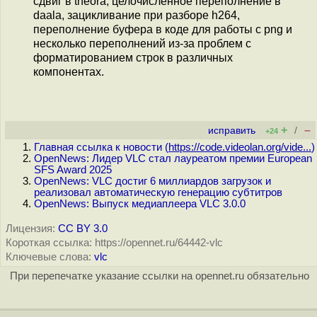
сдвиг в theora, целочисленное переполнение в
daala, зацикливание при разборе h264,
переполнение буфера в коде для работы с png и
несколько переполнений из-за проблем с
форматированием строк в различных
компонентах.
+
–
исправить
/
+24
Главная ссылка к новости (
https://code.videolan.org/vide...
)
OpenNews: Лидер VLC стал лауреатом премии European
SFS Award 2025
OpenNews: VLC достиг 6 миллиардов загрузок и
реализовал автоматическую генерацию субтитров
OpenNews: Выпуск медиаплеера VLC 3.0.0
Лицензия:
CC BY 3.0
Короткая ссылка: https://opennet.ru/64442-vlc
Ключевые слова:
vlc
При перепечатке указание ссылки на opennet.ru обязательно