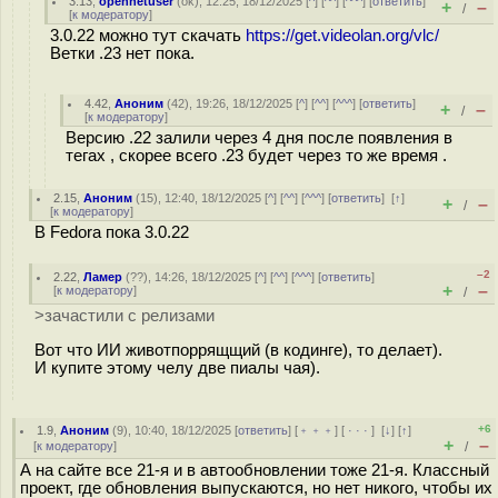
3.13
,
opennetuser
(
ok
), 12:25, 18/12/2025 [
^
] [
^^
] [
^^^
] [
ответить
]
+
–
/
[
к модератору
]
3.0.22 можно тут скачать
https://get.videolan.org/vlc/
Ветки .23 нет пока.
4.42
,
Аноним
(
42
), 19:26, 18/12/2025 [
^
] [
^^
] [
^^^
] [
ответить
]
+
–
/
[
к модератору
]
Версию .22 залили через 4 дня после появления в
тегах , скорее всего .23 будет через то же время .
2.15
,
Аноним
(
15
), 12:40, 18/12/2025 [
^
] [
^^
] [
^^^
] [
ответить
]
[
↑
]
+
–
/
[
к модератору
]
В Fedora пока 3.0.22
–2
2.22
,
Ламер
(
??
), 14:26, 18/12/2025 [
^
] [
^^
] [
^^^
] [
ответить
]
+
–
[
к модератору
]
/
>зачастили с релизами
Вот что ИИ животпоррящщий (в кодинге), то делает).
И купите этому челу две пиалы чая).
+6
1.9
,
Аноним
(
9
), 10:40, 18/12/2025 [
ответить
] [
﹢﹢﹢
] [
· · ·
]
[
↓
] [
↑
]
+
–
[
к модератору
]
/
А на сайте все 21-я и в автообновлении тоже 21-я. Классный
проект, где обновления выпускаются, но нет никого, чтобы их