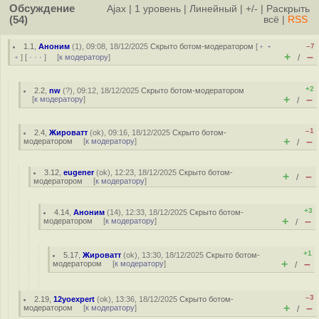
Обсуждение
Ajax
|
1 уровень
|
Линейный
|
+/-
|
Раскрыть
(54)
всё
|
RSS
1.1
,
Аноним
(
1
), 09:08, 18/12/2025
Скрыто ботом-модератором
[
﹢﹢
–7
+
–
﹢
] [
· · ·
] [
к модератору
]
/
+2
2.2
,
nw
(
?
), 09:12, 18/12/2025
Скрыто ботом-модератором
+
–
[
к модератору
]
/
–1
2.4
,
Жироватт
(
ok
), 09:16, 18/12/2025
Скрыто ботом-
+
–
модератором
[
к модератору
]
/
3.12
,
eugener
(
ok
), 12:23, 18/12/2025
Скрыто ботом-
+
–
/
модератором
[
к модератору
]
+3
4.14
,
Аноним
(
14
), 12:33, 18/12/2025
Скрыто ботом-
+
–
модератором
[
к модератору
]
/
+1
5.17
,
Жироватт
(
ok
), 13:30, 18/12/2025
Скрыто ботом-
+
–
модератором
[
к модератору
]
/
–3
2.19
,
12yoexpert
(
ok
), 13:36, 18/12/2025
Скрыто ботом-
+
–
модератором
[
к модератору
]
/