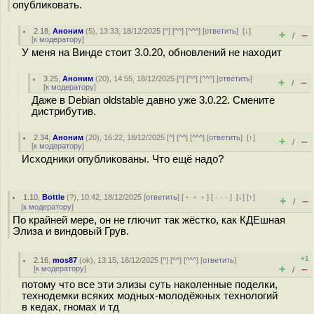
опубликовать.
2.18
,
Аноним
(
5
), 13:33, 18/12/2025 [
^
] [
^^
] [
^^^
] [
ответить
]
[
↓
]
+
–
/
[
к модератору
]
У меня на Винде стоит 3.0.20, обновлений не находит
3.25
,
Аноним
(
20
), 14:55, 18/12/2025 [
^
] [
^^
] [
^^^
] [
ответить
]
+
–
/
[
к модератору
]
Даже в Debian oldstable давно уже 3.0.22. Смените
дистрибутив.
2.34
,
Аноним
(
20
), 16:22, 18/12/2025 [
^
] [
^^
] [
^^^
] [
ответить
]
[
↑
]
+
–
/
[
к модератору
]
Исходники опубликованы. Что ещё надо?
1.10
,
Bottle
(
?
), 10:42, 18/12/2025 [
ответить
] [
﹢﹢﹢
] [
· · ·
]
[
↓
] [
↑
]
+
–
/
[
к модератору
]
По крайней мере, он не глючит так жёстко, как КДЕшная
Элиза и виндовый Грув.
+1
2.16
,
mos87
(
ok
), 13:15, 18/12/2025 [
^
] [
^^
] [
^^^
] [
ответить
]
+
–
[
к модератору
]
/
потому что все эти элизы суть наколенные поделки,
технодемки всяких модных-молодёжных технологий
в кедах, гномах и тд