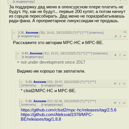
/
[
к модератору
]
За поддержку двд меню в опенсурсном плере платить не
будут. Ну, как не будут... первые 200 купят, а потом начнут
из сорцов пересобирать. Двд меню не поразрабатываешь
ради фана. А проприетарное линуксоидам не продашь.
+1
3.36
,
Аноним
(
36
), 16:41, 18/12/2025 [
^
] [
^^
] [
^^^
] [
ответить
]
+
–
[
к модератору
]
/
Расскажите это авторам MPC-HC и MPC-BE.
4.40
,
Аноним
(
41
), 19:21, 18/12/2025 [
^
] [
^^
] [
^^^
] [
ответить
]
+
–
/
[
к модератору
]
> not under development since 2017
Видимо им хорошо так заплатили.
5.43
,
Аноним
(
43
), 19:47, 18/12/2025 [
^
] [
^^
] [
^^^
]
+
–
/
[
ответить
]
[
к модератору
]
* clsid2/MPC-HC и MPC-BE.
5.45
,
Аноним
(
57
), 02:46, 19/12/2025 [
^
] [
^^
] [
^^^
]
+
–
/
[
ответить
]
[
к модератору
]
https://github.com/clsid2/mpc-hc/releases/tag/2.5.6
https://github.com/Aleksoid1978/MPC-
BE/releases/tag/1.8.8