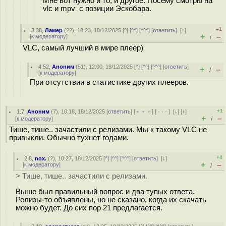
Мне вот нужно и то, и другое. Посему смотрю на
vlc и mpv с позиции Эскобара.
–1
3.38
,
Ламер
(
??
), 18:23, 18/12/2025 [
^
] [
^^
] [
^^^
] [
ответить
]
[
↑
]
+
–
[
к модератору
]
/
VLC, самый лучший в мире плеер)
4.52
,
Аноним
(
51
), 12:00, 19/12/2025 [
^
] [
^^
] [
^^^
] [
ответить
]
+
–
/
[
к модератору
]
При отсутствии в статистике других плееров.
+1
1.7
,
Аноним
(
7
), 10:18, 18/12/2025 [
ответить
] [
﹢﹢﹢
] [
· · ·
]
[
↓
] [
↑
]
+
–
[
к модератору
]
/
Тише, тише.. зачастили с релизами. Мы к такому VLC не
привыкли. Обычно тухнет годами.
+4
2.8
,
nox.
(
?
), 10:27, 18/12/2025 [
^
] [
^^
] [
^^^
] [
ответить
]
[
↓
]
+
–
[
к модератору
]
/
> Тише, тише.. зачастили с релизами.
Выше был правильный вопрос и два тупых ответа.
Релизы-то объявлены, но не сказано, когда их скачать
можно будет. До сих пор 21 предлагается.