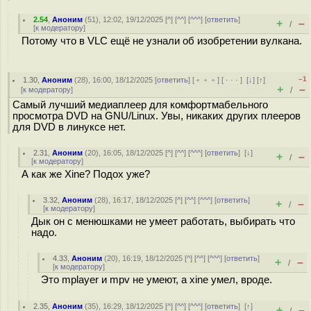
2.54
,
Аноним
(
51
), 12:02, 19/12/2025 [
^
] [
^^
] [
^^^
] [
ответить
]
+
–
/
[
к модератору
]
Потому что в VLC ещё не узнали об изобретении вулкана.
–1
1.30
,
Аноним
(
28
), 16:00, 18/12/2025 [
ответить
] [
﹢﹢﹢
] [
· · ·
]
[
↓
] [
↑
]
+
–
[
к модератору
]
/
Самый лучший медиаплеер для комфортмабельного
просмотра DVD на GNU/Linux. Увы, никаких других плееров
для DVD в линуксе нет.
2.31
,
Аноним
(
20
), 16:05, 18/12/2025 [
^
] [
^^
] [
^^^
] [
ответить
]
[
↓
]
+
–
/
[
к модератору
]
А как же Xine? Подох уже?
3.32
,
Аноним
(
28
), 16:17, 18/12/2025 [
^
] [
^^
] [
^^^
] [
ответить
]
+
–
/
[
к модератору
]
Дык он с менюшками не умеет работать, выбирать что
надо.
4.33
,
Аноним
(
20
), 16:19, 18/12/2025 [
^
] [
^^
] [
^^^
] [
ответить
]
+
–
/
[
к модератору
]
Это mplayer и mpv не умеют, а xine умел, вроде.
2.35
,
Аноним
(
35
), 16:29, 18/12/2025 [
^
] [
^^
] [
^^^
] [
ответить
]
[
↑
]
+
–