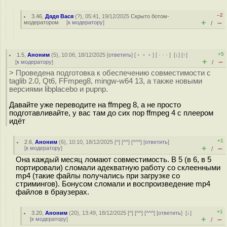
–2
3.46
,
Дядя Вася
(
?
), 05:41, 19/12/2025
Скрыто ботом-
+
–
модератором
[
к модератору
]
/
+5
1.5
,
Аноним
(
5
), 10:06, 18/12/2025 [
ответить
] [
﹢﹢﹢
] [
· · ·
]
[
↓
] [
↑
]
+
–
[
к модератору
]
/
> Проведена подготовка к обеспечению совместимости с
taglib 2.0, Qt6, FFmpeg8, mingw-w64 13, а также новыми
версиями libplacebo и pupnp.
Давайте уже переводите на ffmpeg 8, а не просто
подготавливайте, у вас там до сих пор ffmpeg 4 с плеером
идёт
+1
2.6
,
Аноним
(
6
), 10:10, 18/12/2025 [
^
] [
^^
] [
^^^
] [
ответить
]
+
–
[
к модератору
]
/
Она каждый месяц ломают совместимость. В 5 (в 6, в 5
портировали) сломали адекватную работу со склеенными
mp4 (такие файлы получались при загрузке со
стримингов). Бонусом сломали и воспроизведение mp4
файлов в браузерах.
+1
3.20
,
Аноним
(
20
), 13:49, 18/12/2025 [
^
] [
^^
] [
^^^
] [
ответить
]
[
↓
]
+
–
[
к модератору
]
/