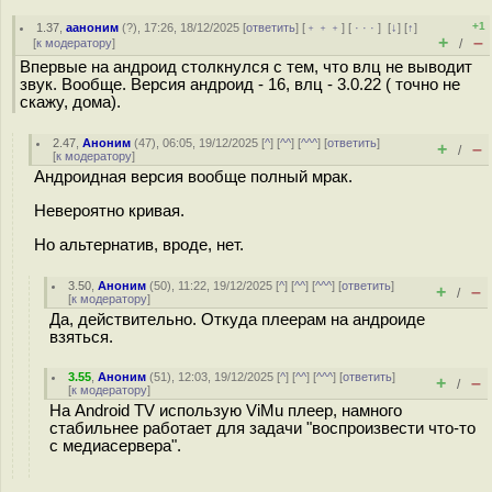
+1
1.37
,
ааноним
(
?
), 17:26, 18/12/2025 [
ответить
] [
﹢﹢﹢
] [
· · ·
]
[
↓
] [
↑
]
+
–
[
к модератору
]
/
Впервые на андроид столкнулся с тем, что влц не выводит
звук. Вообще. Версия андроид - 16, влц - 3.0.22 ( точно не
скажу, дома).
2.47
,
Аноним
(
47
), 06:05, 19/12/2025 [
^
] [
^^
] [
^^^
] [
ответить
]
+
–
/
[
к модератору
]
Андроидная версия вообще полный мрак.
Невероятно кривая.
Но альтернатив, вроде, нет.
3.50
,
Аноним
(
50
), 11:22, 19/12/2025 [
^
] [
^^
] [
^^^
] [
ответить
]
+
–
/
[
к модератору
]
Да, действительно. Откуда плеерам на андроиде
взяться.
3.55
,
Аноним
(
51
), 12:03, 19/12/2025 [
^
] [
^^
] [
^^^
] [
ответить
]
+
–
/
[
к модератору
]
На Android TV использую ViMu плеер, намного
стабильнее работает для задачи "воспроизвести что-то
с медиасервера".