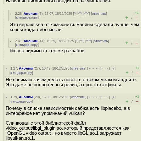
Название библиотеки наводит на размышления.
+1
2.26
,
Аноним
(
6
), 15:07, 18/12/2025 [
^
] [
^^
] [
^^^
] [
ответить
]
+
–
[
к модератору
]
/
Это версия ssa от комьюнити. Васяны сделали лучше, чем
корпы когда либо могли.
2.41
,
Аноним
(
41
), 19:25, 18/12/2025 [
^
] [
^^
] [
^^^
] [
ответить
]
+
–
/
[
к модератору
]
libcaca видимо от тех же разрабов.
+1
1.27
,
Аноним
(
27
), 15:49, 18/12/2025 [
ответить
] [
﹢﹢﹢
] [
· · ·
]
[
↑
]
+
–
[
к модератору
]
/
Не понимаю зачем делать новость о таком мелком апдейте.
Это даже не полноценный релиз, а просто хотфиксы.
+1
1.29
,
Аноним
(
20
), 15:56, 18/12/2025 [
ответить
] [
﹢﹢﹢
] [
· · ·
]
[
↓
]
+
–
[
к модератору
]
/
Почему в списке зависимостей сабжа есть libplacebo, а в
интерфейсе нет упоминаний vulkan?
Слинкован с этой библиотекой файл
video_output/libgl_plugin.so, который представляестся как
"OpenGL video output", но вместо libGL.so.1 загружает
libvulkan.so.1.