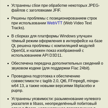
Устранены сбои при обработке некоторых JPEG-
файлов с заголовками JFIF.
Решены проблемы с позиционированием строк
при использовании
WebVTT
(Web Video Text
Tracks).
В сборках для платформы Windows улучшен
тёмный режим оформления в интерфейсе на базе
Qt, решена проблемы с компиляцией модулей
OpenGL и налажен показ изображений с
использованием API D3D11.
Обеспечена передача дополнительных сведений о
звуковом кодеке (для поддержки Flac 24bit).
Проведена подготовка к обеспечению
совместимости с taglib 2.0, Qt6, FFmpeg8, mingw-
w64 13, а также новыми версиями libplacebo и
pupnp.
Устранены уязвимости: разыменование нулевого
указателя в libass, неопределённый побитовый