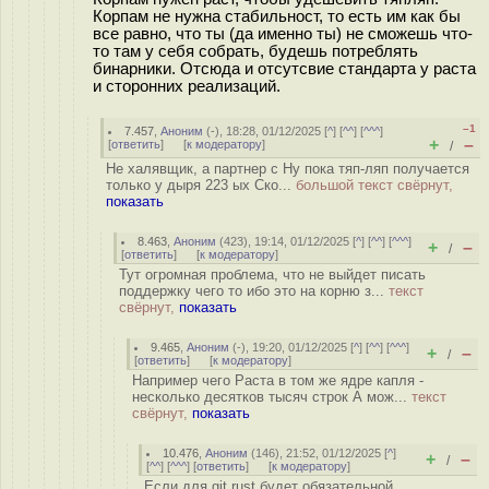
Корпам не нужна стабильност, то есть им как бы
все равно, что ты (да именно ты) не сможешь что-
то там у себя собрать, будешь потреблять
бинарники. Отсюда и отсутсвие стандарта у раста
и сторонних реализаций.
–1
7.457
,
Аноним
(
-
), 18:28, 01/12/2025 [
^
] [
^^
] [
^^^
]
+
–
[
ответить
]
[
к модератору
]
/
Не халявщик, а партнер с Ну пока тяп-ляп получается
только у дыpя 223 ых Ско...
большой текст свёрнут,
показать
8.463
,
Аноним
(
423
), 19:14, 01/12/2025 [
^
] [
^^
] [
^^^
]
+
–
/
[
ответить
]
[
к модератору
]
Тут огромная проблема, что не выйдет писать
поддержку чего то ибо это на корню з...
текст
свёрнут,
показать
9.465
,
Аноним
(
-
), 19:20, 01/12/2025 [
^
] [
^^
] [
^^^
]
+
–
/
[
ответить
]
[
к модератору
]
Например чего Раста в том же ядре капля -
несколько десятков тысяч строк А мож...
текст
свёрнут,
показать
10.476
,
Аноним
(
146
), 21:52, 01/12/2025 [
^
]
+
–
/
[
^^
] [
^^^
] [
ответить
]
[
к модератору
]
Если для git rust будет обязательной