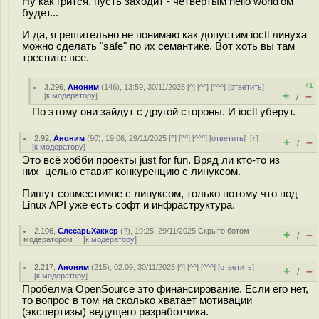
Ну как грится, пусть заходит - четвертым hello world'ом
будет...
И да, я решительно не понимаю как допустим ioctl линуха
можно сделать "safe" по их семантике. Вот хоть вы там
тресните все.
+1
3.296
,
Аноним
(
146
), 13:59, 30/11/2025 [
^
] [
^^
] [
^^^
] [
ответить
]
+
–
[
к модератору
]
/
По этому они зайдут с другой стороны. И ioctl уберут.
2.92
,
Аноним
(
90
), 19:06, 29/11/2025 [
^
] [
^^
] [
^^^
] [
ответить
]
[
↑
]
+
–
/
[
к модератору
]
Это всё хобби проекты just for fun. Вряд ли кто-то из
них целью ставит конкуренцию с линуксом.
Пишут совместимое с линуксом, только потому что под
Linux API уже есть софт и инфраструктура.
2.106
,
СлесарьХаккер
(
?
), 19:25, 29/11/2025
Скрыто ботом-
+
–
/
модератором
[
к модератору
]
2.217
,
Аноним
(
215
), 02:09, 30/11/2025 [
^
] [
^^
] [
^^^
] [
ответить
]
+
–
/
[
к модератору
]
Пробелма OpenSource это финансирование. Если его нет,
то вопрос в том на сколько хватает мотивации
(экспертизы) ведущего разработчика.