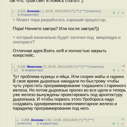
Так что, туши свет и ложись спать!!! ;)
3.123
,
Аноним
(
-
), 20:20, 29/11/2025 [
^
] [
^^
] [
^^^
] [
ответить
]
+
–
/
[
к модератору
]
> Может пора разработать хороший процессор,
Пора! Начнете завтра? Или после завтра?))
> который изначально будет заточен под микроядра и
userspace?
Отличная идея.Взять se4l и полностью закрыть
юзерспейс.
–4
3.125
,
Мемоним
(
?
), 20:25, 29/11/2025 [
^
] [
^^
] [
^^^
] [
ответить
]
+
–
[
↓
] [
к модератору
]
/
Тут проблема курицы и яйца. Или скорее жабы и гадюки.
В свое время дыроязык накидали по-быстрому чтобы
чуть упростить программирование тогдашнего старинного
железа. Но потом дыроязык пролез во все щели и теперь
уже железо вынуждены проектировать под архитектуру
дыроязыка. И чтобы порвать этого Уробороса надо
создавать одновременно комплементарное железо и
парадигму программирования под него.
+1
4.298
,
Аноним
(
146
), 14:08, 30/11/2025 [
^
] [
^^
] [
^^^
]
+
–
[
ответить
]
[
к модератору
]
/