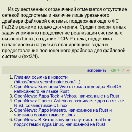
Из существенных ограничений отмечается отсутствие
сетевой подсистемы и наличие лишь урезанного
драйвера файловой системы, поддерживающего ФС
Fat32 в режиме только для чтения. Среди приоритетных
задач упомянуто продолжение реализации системных
вызовов Linux, создание TCP/IP стека, поддержка
балансировки нагрузки в планировщике задач и
предоставление полноценного драйвера для файловой
системы (ext2/4).
+
–
исправить
/
+29
Главная ссылка к новости
(
https://news.ycombinator.com/i...
)
OpenNews: Компания Vivo открыла код ядра BlueOS,
написанного на языке Rust
OpenNews: Ядра Tock и Vekos, написанные на Rust
OpenNews: Проект Asterinas развивает ядро на языке
Rust, совместимое с Linux
OpenNews: Ядро Maestro, написанное на Rust и
частично совместимое с Linux
OpenNews: В Китае запущен спутник с real-time
подсистемой ядра Linux, написанной на Rust