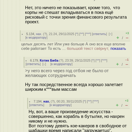
Нет, это ничего не показывает, кроме того, что
корпы не спешат вкладываться в пока ещё
рисковый с точки зрения финансового результата
проект.
+3
5.134
,
нах.
(
?
), 21:24, 29/11/2025 [
^
] [
^^
] [
^^^
] [
ответить
]
[
↑
]
+
–
[
к модератору
]
/
целых десять лет Или уже больше А оно все еще вполне
себе работает То есть ...
большой текст свёрнут,
показать
–1
6.179
,
Котик Биба
(
?
), 23:39, 29/11/2025 [
^
] [
^^
] [
^^^
]
+
–
[
ответить
]
[
↓
] [
к модератору
]
/
>у него всего через год отбоя не было от
желающих сотрудничать
Ну так посредственное всегда хорошо залетает
широким к***вым массам
+3
7.194
,
нах.
(
?
), 00:20, 30/11/2025 [
^
] [
^^
] [
^^^
]
+
–
[
ответить
]
[
к модератору
]
/
Ну, вот, а ваше произведение искусства -
совершенно, как корабль в бутылке, но нахрен
никому и не нужно.
Вот поэтому девять кое-какеров в свободное от
шабашки время написали "загружаетцо".