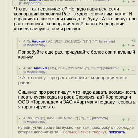
+
–
/
[
к модератору
]
Что вы так нервничаете? Не надо париться, если
корпорации включили Раст в ядро - значит им нужно. И
спрашивать никого они никогда не будут. А что пишут про
раст сишники - корпорациям всё равно. Корпорации -
хозяева линукса, они и решают.
+1
4.75
,
Аноним
(
26
), 18:24, 29/11/2025 [
^
] [
^^
] [
^^^
] [
ответить
]
+
–
[
к модератору
]
/
Попробуйте ещё раз, придумайте более оригинальный
копиум.
4.142
,
Аноним
(
135
), 21:49, 29/11/2025 [
^
] [
^^
] [
^^^
] [
ответить
]
+
–
/
[
к модератору
]
> А что пишут про раст сишники - корпорациям всё
равно
Сишники про раст пишут, что надо давать возможность
писать куски кода на раст. Сюрприз, да? Корпорации
ООО «Торвальдс» и ЗАО «Хартман» не дадут соврать,
я гарантирую это.
4.198
,
нах.
(
?
), 00:28, 30/11/2025 [
^
] [
^^
] [
^^^
] [
ответить
]
+
–
/
[
к модератору
]
ну вон гуглю вроде бы нужно - он там прослойку к прокладке
которая непонятно за...
большой текст свёрнут,
показать