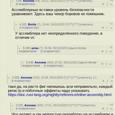
–2
3.94
,
Аноним
(
94
), 19:12, 29/11/2025 [
^
] [
^^
] [
^^^
] [
ответить
]
+
–
[
к модератору
]
/
Ассемблерные вставки уровень безопасности
уравнивают. Здесь ваш чекер боровов не помошник.
+1
4.181
,
Bottle
(
?
), 23:40, 29/11/2025 [
^
] [
^^
] [
^^^
] [
ответить
]
+
–
[
к модератору
]
/
У ассемблера нет неопределённого поведения, в
отличие от.
–7
5.199
,
шпак
(
?
), 00:58, 30/11/2025
Скрыто ботом-
+
–
модератором
[
к модератору
]
/
6.248
,
Аноним
(
403
), 07:02, 30/11/2025
Скрыто ботом-
+
–
/
модератором
[
к модератору
]
–1
2.325
,
Аноним
(
325
), 16:48, 30/11/2025 [
^
] [
^^
] [
^^^
] [
ответить
]
[
↑
]
+
–
[
к модератору
]
/
таки да, на расте фиг напишешь асм неправильно, каждый
регистр и побочные эффекты надо указывать
https://doc.rust-lang.org/nightly/reference/inline-assembly.html
+2
3.335
,
Аноним
(
329
), 17:51, 30/11/2025 [
^
] [
^^
] [
^^^
] [
ответить
]
+
–
[
к модератору
]
/
Что делает и так непростую разработку на ассемблере и