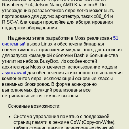
Raspberry Pi 4, Jetson Nano, AMD Kria и imx8. По
утверждению разработчиков ядро легко может быть
портировано для других архитектур, таких x86_64 и
RISC-V, благодаря прослойке для абстрагирования
поддержки оборудования.
На данном этапе разработки в Moss реализован
51
системный
вызов Linux и обеспечена бинарная
совместимость с приложениями для Linux, достаточная
для запуска командной оболочки Bash и большинства
утилит из набора BusyBox. Из особенностей
архитектуры Moss отмечается использование модели
async/await
для обеспечения асинхронного выполнения
компонентов ядра, исключающей основные классы
взаимных блокировок. В форме асинхронно
выполняемых функций реализованы все
нетривиальные системные вызовы.
Основные возможности:
Система управления памятью с поддержкой
страниц памяти в режиме CoW (Copy-on-Write),
таблиц страниц памяти, асинхронных функций