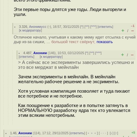
Эти первые поры длятся уже годы. Люди выгорели и
ушли.
–1
3.326
,
Анонимусс
(-), 16:57, 30/11/2025 [
^
] [
^^
] [
^^^
] [
ответить
]
+
–
[
к модератору
]
/
Отличное начало, учитывая к какому мему идет отсылка с кучей
дыр из-за сишки, ...
большой текст свёрнут,
показать
4.487
,
Аноним
(
146
), 10:53, 02/12/2025 [
^
] [
^^
] [
^^^
]
+
–
/
[
ответить
]
[
к модератору
]
> А сейчас все эксперименты завершились успешно и
это все мерджат в мейнлайн
Зачем эксперименты в мейнлайн. В мейнлайн
желательно рабочее решение а не эксрименты.
Хотя условная компиляция позволяет и туда пихают
все потребное и не потребное.
Как поощрение к разработке и в попытке затянуть в
НОРМАЛЬНУЮ разработку ядра тех кто увлекается
этим всяким непотребным.
+5
1.46
,
Аноним
(
114
), 17:12, 29/11/2025 [
ответить
] [
﹢﹢﹢
] [
· · ·
]
[
↓
] [
↑
]