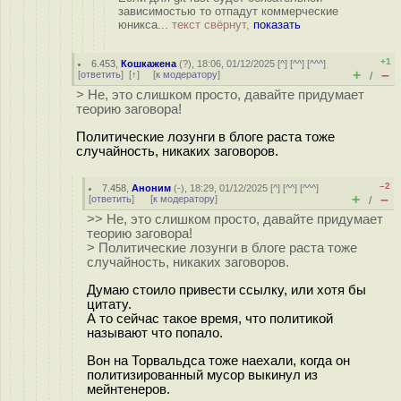
зависимостью то отпадут коммерческие
юникса...
текст свёрнут,
показать
+1
6.453
,
Кошкажена
(
?
), 18:06, 01/12/2025 [
^
] [
^^
] [
^^^
]
+
–
[
ответить
]
[
↑
] [
к модератору
]
/
> Не, это слишком просто, давайте придумает
теорию заговора!
Политические лозунги в блоге раста тоже
случайность, никаких заговоров.
–2
7.458
,
Аноним
(
-
), 18:29, 01/12/2025 [
^
] [
^^
] [
^^^
]
+
–
[
ответить
]
[
к модератору
]
/
>> Не, это слишком просто, давайте придумает
теорию заговора!
> Политические лозунги в блоге раста тоже
случайность, никаких заговоров.
Думаю стоило привести ссылку, или хотя бы
цитату.
А то сейчас такое время, что политикой
называют что попало.
Вон на Торвальдса тоже наехали, когда он
политизированный мусор выкинул из
мейнтенеров.