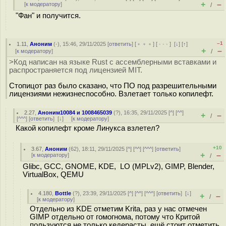
+
–
[
к модератору
]
/
"Фан" и получится.
–1
1.11
,
Аноним
(
-
), 15:46, 29/11/2025 [
ответить
] [
﹢﹢﹢
] [
· · ·
]
[
↓
] [
↑
]
+
–
[
к модератору
]
/
>Код написан на языке Rust с ассемблерными вставками и
распространяется под лицензией MIT.
Стопицот раз было сказано, что ПО под разрешительными
лицензиями нежизнеспособно. Взлетает только копилефт.
2.27
,
Аноним10084 и 1008465039
(
?
), 16:35, 29/11/2025 [
^
] [
^^
]
+
–
/
[
^^^
] [
ответить
]
[
↓
] [
к модератору
]
Какой копилефт кроме Линукса взлетел?
+10
3.67
,
Аноним
(
62
), 18:11, 29/11/2025 [
^
] [
^^
] [
^^^
] [
ответить
]
+
–
[
к модератору
]
/
Glibc, GCC, GNOME, KDE, LO (MPLv2), GIMP, Blender,
VirtualBox, QEMU
4.180
,
Bottle
(
?
), 23:39, 29/11/2025 [
^
] [
^^
] [
^^^
] [
ответить
]
[
↓
]
+
–
/
[
к модератору
]
Отдельно из KDE отметим Krita, раз у нас отмечен
GIMP отдельно от гомогнома, потому что Критой
пользуются не только кедерасты, ещё стоит отметить