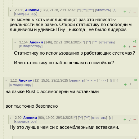
2.136
,
Аноним
(
135
), 21:28, 29/11/2025 [
^
] [
^^
] [
^^^
] [
ответить
]
[
↑
]
+
–
/
[
к модератору
]
Ты можешь хоть миллионпицот раз это написать-
реальности все равно. Открой статистику по свободным
лицензиям и удивись! Гну _никогда_ не было лидером.
+2
3.154
,
Аноним
(
146
), 22:21, 29/11/2025 [
^
] [
^^
] [
^^^
] [
ответить
]
+
–
[
к модератору
]
/
Статистику по использованию в работающих системах?
Или статистику по заброшенкам на помойках?
+8
1.12
,
Аноним
(
12
), 15:51, 29/11/2025 [
ответить
] [
﹢﹢﹢
] [
· · ·
]
[
↓
] [
↑
]
+
–
[
к модератору
]
/
на языке Rust с ассемблерными вставками
вот так точно безопасно
2.90
,
Аноним
(
90
), 19:00, 29/11/2025 [
^
] [
^^
] [
^^^
] [
ответить
]
[
↓
]
+
–
/
[
к модератору
]
Ну это лучше чем си с ассемблерными вставками.