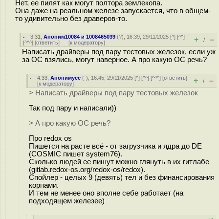
Нет, ее пилят как могут полтора землекопа.
Она даже на реальном железе запускается, что в общем-
то удивительно без драверов-то.
3.31
,
Аноним10084 и 1008465039
(
?
), 16:39, 29/11/2025 [
^
] [
^^
]
+
–
/
[
^^^
] [
ответить
]
[
к модератору
]
Написать драйверы под пару тестовых железок, если уж
за ОС взялись, могут наверное. А про какую ОС речь?
4.33
,
Анонимусс
(-), 16:45, 29/11/2025 [
^
] [
^^
] [
^^^
] [
ответить
]
+
–
/
[
к модератору
]
> Написать драйверы под пару тестовых железок
Так под пару и написали))
> А про какую ОС речь?
Про redox os
Пишется на расте всё - от загрузчика и ядра до DE
(COSMIC пишет system76).
Сколько людей ее пишут можно глянуть в их гитлабе
(gitlab.redox-os.org/redox-os/redox).
Спойлер - целых 9 (девять) тел и без финансирования
корпами.
И тем не менее оно вполне себе работает (на
подходящем железее)