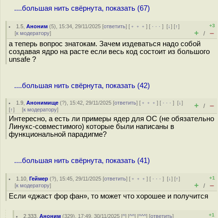
....большая нить свёрнута, показать (67)
+3
1.5
,
Аноним
(
5
), 15:34, 29/11/2025 [
ответить
] [
﹢﹢﹢
] [
· · ·
]
[
↓
] [
↑
]
+
–
[
к модератору
]
/
а теперь вопрос знатокам. Зачем издеваться надо собой
создавая ядро на расте если весь код состоит из большого
unsafe ?
....большая нить свёрнута, показать (42)
1.9
,
Анонимище
(
?
), 15:42, 29/11/2025 [
ответить
] [
﹢﹢﹢
] [
· · ·
]
[
↓
]
+
–
/
[
↑
] [
к модератору
]
Интересно, а есть ли примеры ядер для ОС (не обязательно
Линукс-совместимого) которые были написаны в
функциональной парадигме?
....большая нить свёрнута, показать (41)
+1
1.10
,
Геймер
(
?
), 15:45, 29/11/2025 [
ответить
] [
﹢﹢﹢
] [
· · ·
]
[
↓
] [
↑
]
+
–
[
к модератору
]
/
Если «джаст фор фан», то может что хорошее и получится
+1
2.333
,
Аноним
(
329
), 17:49, 30/11/2025 [
^
] [
^^
] [
^^^
] [
ответить
]