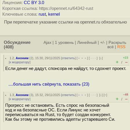
Лицензия:
CC BY 3.0
Короткая ссылка: https://opennet.ru/64342-rust
Ключевые слова:
rust
,
kernel
При перепечатке указание ссылки на opennet.ru обязательно
Обсуждение
Ajax
|
1 уровень
|
Линейный
|
+/-
|
Раскрыть
(408)
всё
|
RSS
+23
1.2
,
Аноним
(
2
), 15:30, 29/11/2025 [
ответить
] [
﹢﹢﹢
] [
· · ·
]
[
↓
]
+
–
[
к модератору
]
/
Если денег не дадут, спонсора не найдут, то сдохнет проект.
....большая нить свёрнута, показать (23)
–48
1.3
,
Аноним
(
3
), 15:32, 29/11/2025 [
ответить
] [
﹢﹢﹢
] [
· · ·
]
[
↓
] [
↑
]
+
–
[
к модератору
]
/
Прогресс не остановить. Есть спрос на безопасный
код и на безопасные ОС. Если Линукс не хочет
переписываться на Rust, то будет создан конкурент.
Как бы этому не противились адепты устаревшего Си.