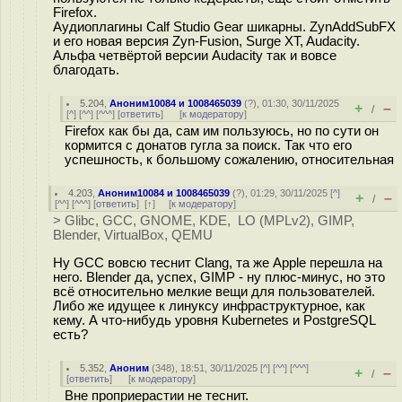
Firefox.
Аудиоплагины Calf Studio Gear шикарны. ZynAddSubFX
и его новая версия Zyn-Fusion, Surge XT, Audacity.
Альфа четвёртой версии Audacity так и вовсе
благодать.
5.204
,
Аноним10084 и 1008465039
(
?
), 01:30, 30/11/2025
+
–
/
[
^
] [
^^
] [
^^^
] [
ответить
]
[
к модератору
]
Firefox как бы да, сам им пользуюсь, но по сути он
кормится с донатов гугла за поиск. Так что его
успешность, к большому сожалению, относительная
4.203
,
Аноним10084 и 1008465039
(
?
), 01:29, 30/11/2025 [
^
]
+
–
/
[
^^
] [
^^^
] [
ответить
]
[
↑
] [
к модератору
]
> Glibc, GCC, GNOME, KDE, LO (MPLv2), GIMP,
Blender, VirtualBox, QEMU
Ну GCC вовсю теснит Clang, та же Apple перешла на
него. Blender да, успех, GIMP - ну плюс-минус, но это
всё относительно мелкие вещи для пользователей.
Либо же идущее к линуксу инфраструктурное, как
кему. А что-нибудь уровня Kubernetes и PostgreSQL
есть?
5.352
,
Аноним
(
348
), 18:51, 30/11/2025 [
^
] [
^^
] [
^^^
]
+
–
/
[
ответить
]
[
к модератору
]
Вне проприерастии не теснит.