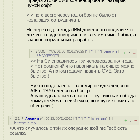
Правда это он смог компенсировать "натырив"
чужой софт.
> у него всего через год отбоя не было от
желающих сотрудничать
Не через год, а когда IBM довели это поделие что
до чего-то удобоворимого выделим лямы бабла, а
главное нормальных разрабов.
7.380
,
_
(
??
), 01:00, 01/12/2025 [
^
] [
^^
] [
^^^
] [
ответить
]
+
–
/
[
к модератору
]
>> На Си справилось три человека за пол-года.
> Нет сомнений что навонякать на сишке можно
быстро. А потом годами править CVE. Зато
быстро))
Ну что поделаешь - наш мир не идеален, и он
АЖ с 1970 сделан на Си :-р
А ваш идеальный на расте ... ну типо как победа
коммуниЗЪма - неизбежна, но в пути кормить не
обещали :)
2.247
,
Аноним
(
-
), 06:13, 30/11/2025 [
^
] [
^^
] [
^^^
] [
ответить
]
[
↑
]
+
–
/
[
к модератору
]
>А что случилось с той их операционкой где "всё есть
ссылка"