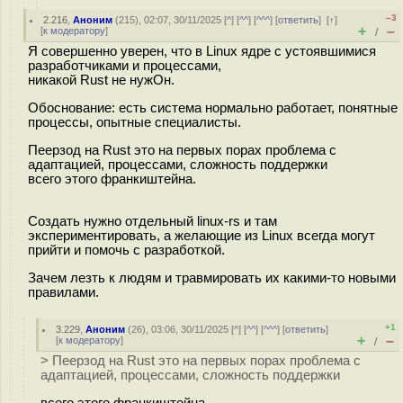
–3
2.216
,
Аноним
(
215
), 02:07, 30/11/2025 [
^
] [
^^
] [
^^^
] [
ответить
]
[
↑
]
+
–
[
к модератору
]
/
Я совершенно уверен, что в Linux ядре с устоявшимися
разработчиками и процессами,
никакой Rust не нужОн.
Обоснование: есть система нормально работает, понятные
процессы, опытные специалисты.
Пеерзод на Rust это на первых порах проблема с
адаптацией, процессами, сложность поддержки
всего этого франкиштейна.
Создать нужно отдельный linux-rs и там
экспериментировать, а желающие из Linux всегда могут
прийти и помочь с разработкой.
Зачем лезть к людям и травмировать их какими-то новыми
правилами.
+1
3.229
,
Аноним
(
26
), 03:06, 30/11/2025 [
^
] [
^^
] [
^^^
] [
ответить
]
+
–
[
к модератору
]
/
> Пеерзод на Rust это на первых порах проблема с
адаптацией, процессами, сложность поддержки
всего этого франкиштейна.