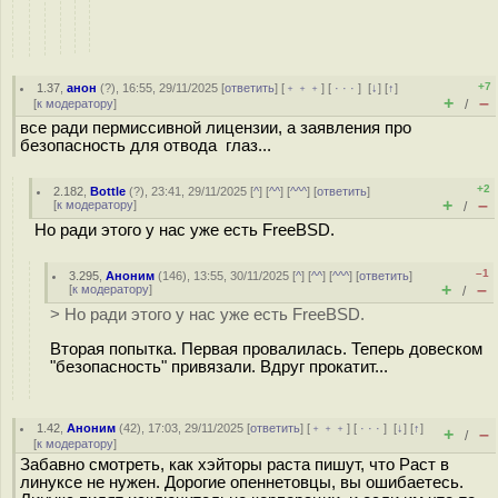
+7
1.37
,
анон
(
?
), 16:55, 29/11/2025 [
ответить
] [
﹢﹢﹢
] [
· · ·
]
[
↓
] [
↑
]
+
–
[
к модератору
]
/
все ради пермиссивной лицензии, а заявления про
безопасность для отвода глаз...
+2
2.182
,
Bottle
(
?
), 23:41, 29/11/2025 [
^
] [
^^
] [
^^^
] [
ответить
]
+
–
[
к модератору
]
/
Но ради этого у нас уже есть FreeBSD.
–1
3.295
,
Аноним
(
146
), 13:55, 30/11/2025 [
^
] [
^^
] [
^^^
] [
ответить
]
+
–
[
к модератору
]
/
> Но ради этого у нас уже есть FreeBSD.
Вторая попытка. Первая провалилась. Теперь довеском
"безопасность" привязали. Вдруг прокатит...
1.42
,
Аноним
(
42
), 17:03, 29/11/2025 [
ответить
] [
﹢﹢﹢
] [
· · ·
]
[
↓
] [
↑
]
+
–
/
[
к модератору
]
Забавно смотреть, как хэйторы раста пишут, что Раст в
линуксе не нужен. Дорогие опеннетовцы, вы ошибаетесь.