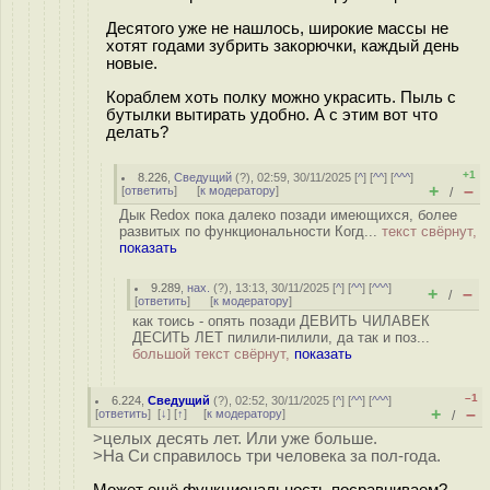
Десятого уже не нашлось, широкие массы не
хотят годами зубрить закорючки, каждый день
новые.
Кораблем хоть полку можно украсить. Пыль с
бутылки вытирать удобно. А с этим вот что
делать?
+1
8.226
,
Сведущий
(
?
), 02:59, 30/11/2025 [
^
] [
^^
] [
^^^
]
+
–
[
ответить
]
[
к модератору
]
/
Дык Redox пока далеко позади имеющихся, более
развитых по функциональности Когд...
текст свёрнут,
показать
9.289
,
нах.
(
?
), 13:13, 30/11/2025 [
^
] [
^^
] [
^^^
]
+
–
/
[
ответить
]
[
к модератору
]
как тоись - опять позади ДЕВИТЬ ЧИЛАВЕК
ДЕСИТЬ ЛЕТ пилили-пилили, да так и поз...
большой текст свёрнут,
показать
–1
6.224
,
Сведущий
(
?
), 02:52, 30/11/2025 [
^
] [
^^
] [
^^^
]
+
–
[
ответить
]
[
↓
] [
↑
] [
к модератору
]
/
>целых десять лет. Или уже больше.
>На Си справилось три человека за пол-года.
Может ещё функциональность посравниваем?