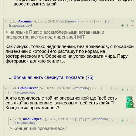
вовсе изумительной.
+2
1.15
,
Аноним
(
-
), 15:55, 29/11/2025 [
ответить
] [
﹢﹢﹢
] [
· · ·
]
[
↓
] [
↑
]
+
–
[
к модератору
]
/
> на языке Rust с ассемблерными вставками и
распространяется под лицензией MIT.
Как линукс, только недопиленый, без драйверов, с похабной
лицензией с которой его растащут по норам, на
эзотерическом яп. Обречено на успех захвата мира. Пару
фоторамок должно осилить.
....большая нить свёрнута, показать (75)
1.24
,
BrainFucker
(
ok
), 16:31, 29/11/2025 [
ответить
] [
﹢﹢﹢
] [
· · ·
]
[
↓
]
+
–
/
[
↑
] [
к модератору
]
А что случилось с той их операционкой где "всё есть
ссылка" по аналогии с юниксовым "всё есть файл"?
Концепция провалилась?
2.29
,
Анонимусс
(-), 16:36, 29/11/2025 [
^
] [
^^
] [
^^^
] [
ответить
]
[
↓
]
+
–
/
[
к модератору
]
> Концепция провалилась?