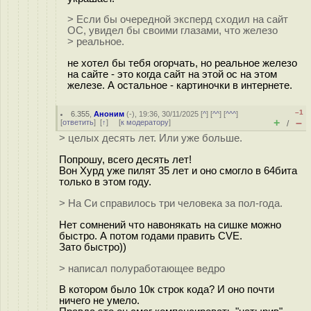
> Если бы очередной эксперд сходил на сайт
ОС, увидел бы своими глазами, что железо
> реальное.
не хотел бы тебя огорчать, но реальное железо
на сайте - это когда сайт на этой ос на этом
железе. А остальное - картиночки в интернете.
–1
6.355
,
Аноним
(
-
), 19:36, 30/11/2025 [
^
] [
^^
] [
^^^
]
+
–
[
ответить
]
[
↑
] [
к модератору
]
/
> целых десять лет. Или уже больше.
Попрошу, всего десять лет!
Вон Хурд уже пилят 35 лет и оно смогло в 64бита
только в этом году.
> На Си справилось три человека за пол-года.
Нет сомнений что навонякать на сишке можно
быстро. А потом годами править CVE.
Зато быстро))
> написал полуработающее ведро
В котором было 10к строк кода? И оно почти
ничего не умело.