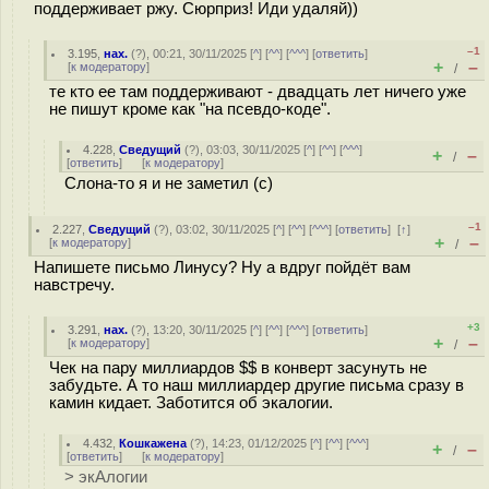
поддерживает ржу. Сюрприз! Иди удаляй))
–1
3.195
,
нах.
(
?
), 00:21, 30/11/2025 [
^
] [
^^
] [
^^^
] [
ответить
]
+
–
[
к модератору
]
/
те кто ее там поддерживают - двадцать лет ничего уже
не пишут кроме как "на псевдо-коде".
4.228
,
Сведущий
(
?
), 03:03, 30/11/2025 [
^
] [
^^
] [
^^^
]
+
–
/
[
ответить
]
[
к модератору
]
Слона-то я и не заметил (c)
–1
2.227
,
Сведущий
(
?
), 03:02, 30/11/2025 [
^
] [
^^
] [
^^^
] [
ответить
]
[
↑
]
+
–
[
к модератору
]
/
Напишете письмо Линусу? Ну а вдруг пойдёт вам
навстречу.
+3
3.291
,
нах.
(
?
), 13:20, 30/11/2025 [
^
] [
^^
] [
^^^
] [
ответить
]
+
–
[
к модератору
]
/
Чек на пару миллиардов $$ в конверт засунуть не
забудьте. А то наш миллиардер другие письма сразу в
камин кидает. Заботится об экалогии.
4.432
,
Кошкажена
(
?
), 14:23, 01/12/2025 [
^
] [
^^
] [
^^^
]
+
–
/
[
ответить
]
[
к модератору
]
> экАлогии