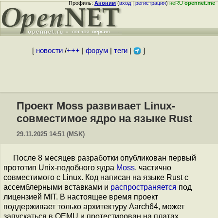
Профиль:
Аноним
(
вход
|
регистрация
)
неRU
opennet.me
[
новости
/
+++
|
форум
|
теги
|
]
Проект Moss развивает Linux-
совместимое ядро на языке Rust
29.11.2025 14:51 (MSK)
После 8 месяцев разработки опубликован первый
прототип Unix-подобного ядра
Moss
, частично
совместимого с Linux. Код написан на языке Rust с
ассемблерными вставками и
распространяется
под
лицензией MIT. В настоящее время проект
поддерживает только архитектуру Aarch64, может
запускаться в QEMU и протестирован на платах