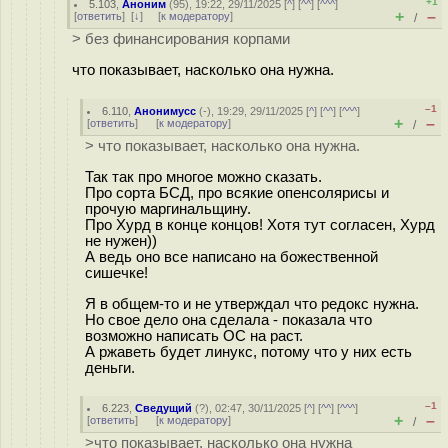
+1
5.103
,
Аноним
(
95
), 19:22, 29/11/2025 [
^
] [
^^
] [
^^^
]
+
–
[
ответить
]
[
↓
] [
к модератору
]
/
> без финансирования корпами
что показывает, насколько она нужна.
–1
6.110
,
Анонимусс
(-), 19:29, 29/11/2025 [
^
] [
^^
] [
^^^
]
+
–
[
ответить
]
[
к модератору
]
/
> что показывает, насколько она нужна.
Так так про многое можно сказать.
Про сорта БСД, про всякие опенсолярисы и
прочую маргинальщину.
Про Хурд в конце концов! Хотя тут согласен, Хурд
не нужен))
А ведь оно все написано на божественной
сишечке!
Я в общем-то и не утверждал что редокс нужна.
Но свое дело она сделала - показала что
возможно написать ОС на раст.
А ржаветь будет линукс, потому что у них есть
деньги.
–1
6.223
,
Сведущий
(
?
), 02:47, 30/11/2025 [
^
] [
^^
] [
^^^
]
+
–
[
ответить
]
[
к модератору
]
/
>что показывает, насколько она нужна