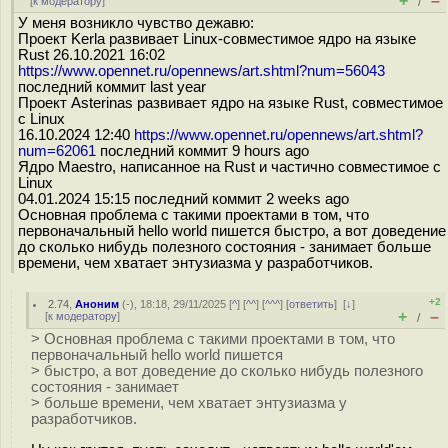
+
–
[
к модератору
]
/
У меня возникло чувство дежавю:
Проект Kerla развивает Linux-совместимое ядро на языке
Rust 26.10.2021 16:02
https://www.opennet.ru/opennews/art.shtml?num=56043
последний коммит last year
Проект Asterinas развивает ядро на языке Rust, совместимое
с Linux
16.10.2024 12:40
https://www.opennet.ru/opennews/art.shtml?
num=62061
последний коммит 9 hours ago
Ядро Maestro, написанное на Rust и частично совместимое с
Linux
04.01.2024 15:15 последний коммит 2 weeks ago
Основная проблема с такими проектами в том, что
первоначальный hello world пишется быстро, а вот доведение
до сколько нибудь полезного состояния - занимает больше
времени, чем хватает энтузиазма у разработчиков.
+2
2.74
,
Аноним
(
-
), 18:18, 29/11/2025 [
^
] [
^^
] [
^^^
] [
ответить
]
[
↓
]
+
–
[
к модератору
]
/
> Основная проблема с такими проектами в том, что
первоначальный hello world пишется
> быстро, а вот доведение до сколько нибудь полезного
состояния - занимает
> больше времени, чем хватает энтузиазма у
разработчиков.