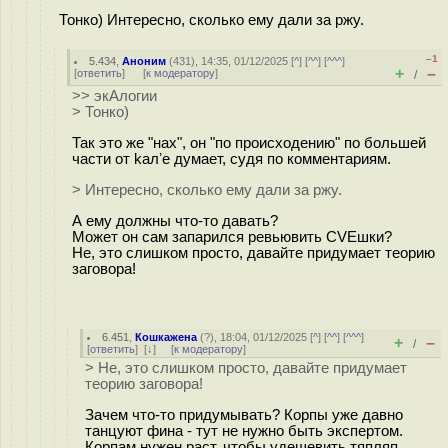
Тонко) Интересно, сколько ему дали за ржу.
–1
5.434
,
Аноним
(
431
), 14:35, 01/12/2025 [
^
] [
^^
] [
^^^
]
+
–
[
ответить
]
[
к модератору
]
/
>> экАлогии
> Тонко)
Так это же "нах", он "по происходению" по большей
части от kaлʼе думает, судя по комментариям.
> Интересно, сколько ему дали за ржу.
А ему должны что-то давать?
Может он сам запарился ревьювить CVEшки?
Не, это слишком просто, давайте придумает теорию
заговора!
6.451
,
Кошкажена
(
?
), 18:04, 01/12/2025 [
^
] [
^^
] [
^^^
]
+
–
/
[
ответить
]
[
↓
] [
к модератору
]
> Не, это слишком просто, давайте придумает
теорию заговора!
Зачем что-то придумывать? Корпы уже давно
танцуют фина - тут не нужно быть экспертом.
Корпам нужен раст, чтобы удешевить тяпляп.