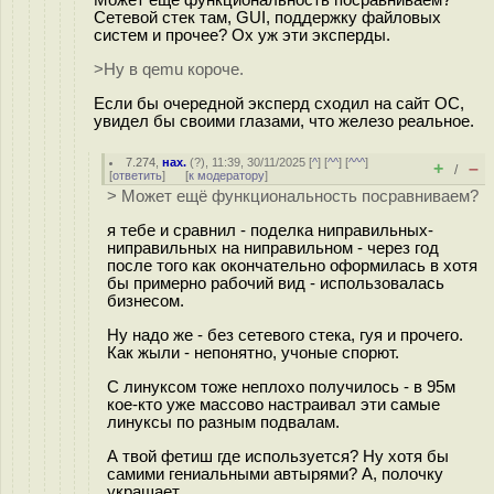
Сетевой стек там, GUI, поддержку файловых
систем и прочее? Ох уж эти эксперды.
>Ну в qemu короче.
Если бы очередной эксперд сходил на сайт ОС,
увидел бы своими глазами, что железо реальное.
7.274
,
нах.
(
?
), 11:39, 30/11/2025 [
^
] [
^^
] [
^^^
]
+
–
/
[
ответить
]
[
к модератору
]
> Может ещё функциональность посравниваем?
я тебе и сравнил - поделка ниправильных-
ниправильных на ниправильном - через год
после того как окончательно оформилась в хотя
бы примерно рабочий вид - использовалась
бизнесом.
Ну надо же - без сетевого стека, гуя и прочего.
Как жыли - непонятно, учоные спорют.
С линуксом тоже неплохо получилось - в 95м
кое-кто уже массово настраивал эти самые
линуксы по разным подвалам.
А твой фетиш где используется? Ну хотя бы
самими гениальными автырями? А, полочку
украшает.