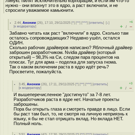
Линукс пилят исключительно корпорации, и если им что-то
нужно - они впихнут это в ядро, а раст включили, и не
спросили уважаемое камьюнити.
+6
2.44
,
Аноним
(
26
), 17:10, 29/11/2025 [
^
] [
^^
] [
^^^
] [
ответить
]
[
↓
]
+
–
[
к модератору
]
/
Забавно читать как раст "включили" в ядро. Сколько там
осталось сопровождающих? Недавно ушёл, остался
ОДИН.
Сколько рабочих драйверов написано? Яблочный драйвер
заброшен разработчиком. Nvidia драйвер (который
открытый) – 98,3% на Си, следом пара процентов на
плюсах. Tyr для арма – поделка для запуска гнома.
Так о каком включении раста в ядро идёт речь?
Просветите, пожалуйста.
+3
3.45
,
Аноним
(
26
), 17:11, 29/11/2025 [
^
] [
^^
] [
^^^
] [
ответить
]
+
–
[
к модератору
]
/
И вышеперечисленное "достигнуто" за 7-8 лет.
Разработчиков раста в ядре нет. Начатые проекты
заброшены.
Пора бы открыть глаза и смотреть правде в лицо. Если
бы раст там был, то, не смотря на личную неприязнь к
языку, я бы не стал отрицать вклад. Но вклада НЕТ.
Полный ноль.
3.51
,
Аноним
(
42
), 17:30, 29/11/2025 [
^
] [
^^
] [
^^^
] [
ответить
]