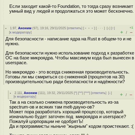
Если заходит какой-то Foundation, то тогда сразу возникает
умный вид у людей и продолжаться это может бесконечно.
+1
1.97
,
Аноним
(
97
), 19:16, 29/11/2025 [
ответить
] [
﹢﹢﹢
] [
· · ·
]
[
↓
] [
↑
]
+
–
[
к модератору
]
/
Для безопасности - написание ядра на Rust в общем-то и не
нужно.
Для безопасности нужно использование подход к разработке
ОС на базе микроядра. Чтобы максимум кода был вынесен в
userspace.
Но микроядро - это всегда сниженная производительность.
Готовы ли мы смириться со сниженной (процентов на 30)
производительностью ради безопасности и надёжности?
2.111
,
Аноним
(
111
), 19:32, 29/11/2025 [
^
] [
^^
] [
^^^
] [
ответить
]
[
↓
]
+
–
/
[
к модератору
]
Так а на сколько снижена производительность из-за
spectrum-ов и всяких там melt-дауно-ов?
Может пора разработать хороший процессор, который
изначально будет заточен под микроядра и userspace?
Пожалуй цорпорации не одобрятЪ!
Да и программисты ныньче "жырным" кодом проистекают. :(