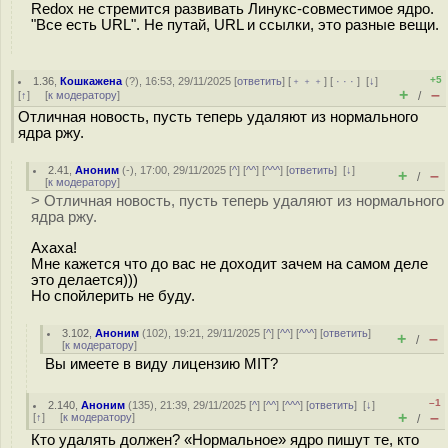
Redox не стремится развивать Линукс-совместимое ядро.
"Все есть URL". Не путай, URL и ссылки, это разные вещи.
+5
1.36
,
Кошкажена
(
?
), 16:53, 29/11/2025 [
ответить
] [
﹢﹢﹢
] [
· · ·
]
[
↓
]
+
–
[
↑
] [
к модератору
]
/
Отличная новость, пусть теперь удаляют из нормального
ядра ржу.
2.41
,
Аноним
(
-
), 17:00, 29/11/2025 [
^
] [
^^
] [
^^^
] [
ответить
]
[
↓
]
+
–
/
[
к модератору
]
> Отличная новость, пусть теперь удаляют из нормального
ядра ржу.
Ахаха!
Мне кажется что до вас не доходит зачем на самом деле
это делается)))
Но спойлерить не буду.
3.102
,
Аноним
(
102
), 19:21, 29/11/2025 [
^
] [
^^
] [
^^^
] [
ответить
]
+
–
/
[
к модератору
]
Вы имеете в виду лицензию MIT?
–1
2.140
,
Аноним
(
135
), 21:39, 29/11/2025 [
^
] [
^^
] [
^^^
] [
ответить
]
[
↓
]
+
–
[
↑
] [
к модератору
]
/
Кто удалять должен? «Нормальное» ядро пишут те, кто