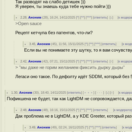
Так разводят на слабо детишек )))
Я уверен, ты знаешь куда тебе нужно пойти )))
2.28
,
Аноним
(
28
), 16:24, 14/11/2025 [
^
] [
^^
] [
^^^
] [
ответить
]
[
↓
] [
к модер
>Open sauce
Рецепт кетчупа без патентов, что-ли?
3.45
,
Аноним
(
45
), 11:56, 15/11/2025 [
^
] [
^^
] [
^^^
] [
ответить
]
[
к мод
Если вы не понимаете эту шутку, то я вам сочувств
2.42
,
Аноним
(
42
), 07:21, 15/11/2025 [
^
] [
^^
] [
^^^
] [
ответить
]
[
↑
] [
к модер
> "мы даже не горим желанием фиксить дырку дыры"
Легаси оно такое. По дефолту идёт SDDM, который без 5 
1.30
,
Аноним
(
30
), 18:40, 14/11/2025 [
ответить
] [
﹢﹢﹢
] [
· · ·
]
[
↓
] [
↑
] [
к модер
Пофикшена не будет, так как LightDM не сопровождается, да
2.48
,
Аноним
(
48
), 16:16, 15/11/2025 [
^
] [
^^
] [
^^^
] [
ответить
]
[
к модерато
Дак проблема не в LightDM, а у KDE Greeter, который р
3.49
,
Аноним
(
49
), 02:24, 16/11/2025 [
^
] [
^^
] [
^^^
] [
ответить
]
[
к мод