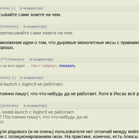
ветить
]
[
↓
] [
к модератору
]
сывайте сами знаете на чем.
^
] [
ответить
]
[
к модератору
]
ереписывайте сами знаете на чем.
никновения идеи о том, что дырявые монолитные иксы с правами
хорошо.
] [
^^^
] [
ответить
]
[
к модератору
]
 на все идеи ...
текст свёрнут,
показать
ветить
]
[
↑
] [
к модератору
]
launch с loginctl не работает.
оянно пишут, что что-нибудь да не работает. Хотя в Иксах всё р
^
] [
ответить
]
[
к модератору
]
eatd-launch с loginctl не работает.
? Постоянно пишут, что что-нибудь да не
т.
ля рядового (и не очень) пользователя нет отличий между вей
м с позиционированием окон. На практике, конечно, есть плюсы