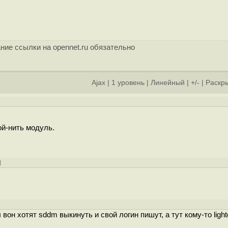
ние ссылки на opennet.ru обязательно
Ajax
|
1 уровень
|
Линейный
|
+/-
|
Раскры
ой-нить модуль.
]
вон хотят sddm выкинуть и свой логин пишут, а тут кому-то ligh