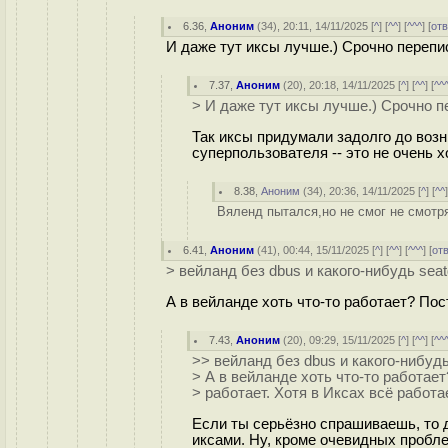
6.36
,
Аноним
(
34
), 20:11, 14/11/2025 [
^
] [
^^
] [
^^^
] [
от
И даже тут иксы лучше.) Срочно перепи
7.37
,
Аноним
(
20
), 20:18, 14/11/2025 [
^
] [
^^
] [
^^
> И даже тут иксы лучше.) Срочно п
Так иксы придумали задолго до воз
суперпользователя -- это не очень 
8.38
,
Аноним
(
34
), 20:36, 14/11/2025 [
^
] [
^^
Вяленд пытался,но не смог не смотря
6.41
,
Аноним
(
41
), 00:44, 15/11/2025 [
^
] [
^^
] [
^^^
] [
от
> вейланд без dbus и какого-нибудь seatd-
А в вейланде хоть что-то работает? Пост
7.43
,
Аноним
(
20
), 09:29, 15/11/2025 [
^
] [
^^
] [
^^
>> вейланд без dbus и какого-нибудь s
> А в вейланде хоть что-то работает
> работает. Хотя в Иксах всё работае
Если ты серьёзно спрашиваешь, то д
иксами. Ну, кроме очевидных пробле