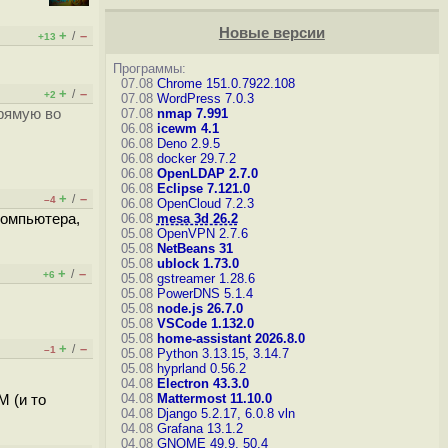
Новые версии
+
–
/
+13
Программы:
07.08
Chrome 151.0.7922.108
+
–
/
+2
07.08
WordPress 7.0.3
прямую во
07.08
nmap 7.991
06.08
icewm 4.1
06.08
Deno 2.9.5
06.08
docker 29.7.2
06.08
OpenLDAP 2.7.0
06.08
Eclipse 7.121.0
+
–
/
–4
06.08
OpenCloud 7.2.3
компьютера,
06.08
mesa 3d 26.2
05.08
OpenVPN 2.7.6
05.08
NetBeans 31
05.08
ublock 1.73.0
+
–
/
+6
05.08
gstreamer 1.28.6
05.08
PowerDNS 5.1.4
05.08
node.js 26.7.0
05.08
VSCode 1.132.0
05.08
home-assistant 2026.8.0
+
–
/
–1
05.08
Python 3.13.15, 3.14.7
05.08
hyprland 0.56.2
04.08
Electron 43.3.0
04.08
Mattermost 11.10.0
M (и то
04.08
Django 5.2.17, 6.0.8
vln
04.08
Grafana 13.1.2
04.08
GNOME 49.9, 50.4