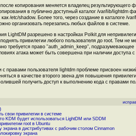
 после копирования меняется владелец результирующего ф
ирования в публично доступный каталог /var/lib/lightdm фа
к /etc/shadow. Более того, через создание в каталоге /var/l
ожно организовать перезапись любых файлов в системе.
я LightDM разрешено в настройках Polkit для непривилег
поднять привилегии любого пользователя до root. Тем не м
ычно требуется право "auth_admin_keep", подразумевающее
ловиях атака может быть совершена при наличии доступа с
 с правами пользователя lightdm проблеме присвоен низки
еняться в качестве второго звена для повышения привилег
волившей получить доступ к выполнению кода с правами п
испра
)
ь свои привилегии в системе
сто KDM будет использоваться LightDM или SDDM
ивилегии root в Ubuntu
 экрана в дистрибутивах с рабочим столом Cinnamon
блокировку экрана