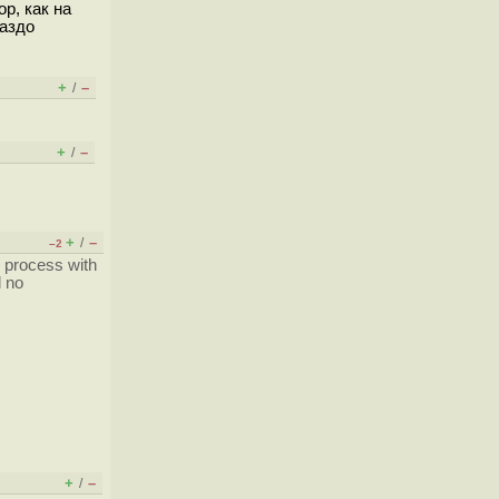
р, как на
раздо
+
–
/
+
–
/
+
–
/
–2
e process with
d no
+
–
/