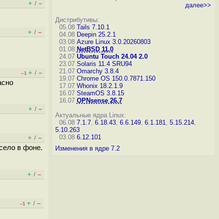
+
–
/
далее>>
Дистрибутивы:
05.08
Tails 7.10.1
+
–
/
04.08
Deepin 25.2.1
03.08
Azure Linux 3.0.20260803
01.08
NetBSD 11.0
24.07
Ubuntu Touch 24.04 2.0
23.07
Solaris 11.4 SRU94
21.07
Omarchy 3.8.4
+
–
/
–1
19.07
Chrome OS 150.0.7871.150
асно
17.07
Whonix 18.2.1.9
16.07
SteamOS 3.8.15
16.07
OPNsense 26.7
+
–
/
Актуальные ядра Linux:
06.08
7.1.7
,
6.18.43
,
6.6.149
,
6.1.181
,
5.15.214
,
5.10.263
03.08
6.12.101
+
–
/
село в фоне.
Изменения в ядре 7.2
+
–
/
+
–
/
–1