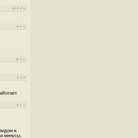
+
–
/
+1
+
–
/
+
–
/
+
–
/
аботает.
+
–
/
ландом и
 и минусы.