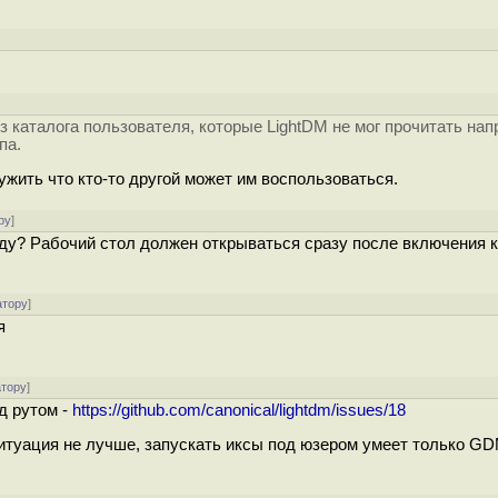
з каталога пользователя, которые LightDM не мог прочитать на
па.
жить что кто-то другой может им воспользоваться.
ру
]
году? Рабочий стол должен открываться сразу после включения 
атору
]
я
атору
]
од рутом -
https://github.com/canonical/lightdm/issues/18
итуация не лучше, запускать иксы под юзером умеет только GD