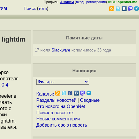
Профиль:
Аноним
(
вход
|
регистрация
)
неRU
opennet.me
РУМ
Поиск
(
теги
)
lightdm
Памятные даты
17 июля
Slackware
исполнилось 33 года
Навигация
орке
зователя
.0.4
.
Каналы:
eeter в
Разделы новостей
|
Сводные
ивать
Что нового на OpenNet
ого с
Поиск в новостях
оки
Новые комментарии
ightdm,
Добавить свою новость
вателя,