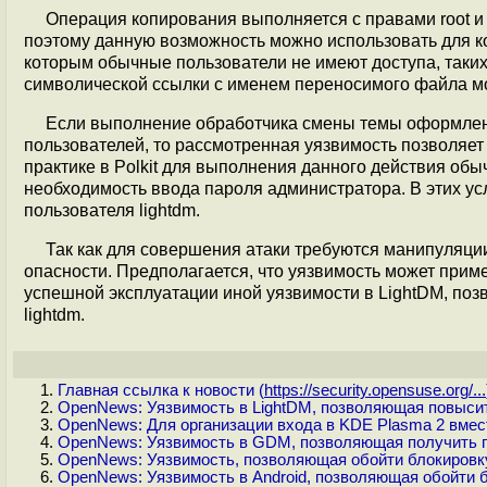
Операция копирования выполняется с правами root и
поэтому данную возможность можно использовать для коп
которым обычные пользователи не имеют доступа, таких ка
символической ссылки с именем переносимого файла м
Если выполнение обработчика смены темы оформлени
пользователей, то рассмотренная уязвимость позволяет 
практике в Polkit для выполнения данного действия об
необходимость ввода пароля администратора. В этих ус
пользователя lightdm.
Так как для совершения атаки требуются манипуляции
опасности. Предполагается, что уязвимость может прим
успешной эксплуатации иной уязвимости в LightDM, поз
lightdm.
Главная ссылка к новости (
https://security.opensuse.org/...
OpenNews: Уязвимость в LightDM, позволяющая повысит
OpenNews: Для организации входа в KDE Plasma 2 вме
OpenNews: Уязвимость в GDM, позволяющая получить пр
OpenNews: Уязвимость, позволяющая обойти блокировку
OpenNews: Уязвимость в Android, позволяющая обойти 