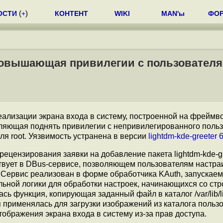
ОСТИ
(
+
)
КОНТЕНТ
WIKI
MAN'ы
ФО
 повышающая привилегии с пользователя 
еализации экрана входа в систему, построенной на фреймв
оляющая поднять привилегии с непривилегированного поль
еля root. Уязвимость устранена в версии
lightdm-kde-greeter 6
цензирования заявки на добавление пакета lightdm-kde-gr
вует в DBus-сервисе, позволяющем пользователям настра
 Сервис реализован в форме обработчика KAuth, запускаем
льной логики для обработки настроек, начинающихся со стр
сь функция, копирующая заданный файл в каталог /var/lib/l
применялась для загрузки изображений из каталога пользо
ображения экрана входа в систему из-за прав доступа.