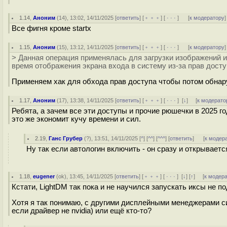
1.14
,
Аноним
(
14
), 13:02, 14/11/2025 [
ответить
] [
﹢﹢﹢
] [
· · ·
]
[
к модератору
]
Все фигня кроме startx
1.15
,
Аноним
(
15
), 13:12, 14/11/2025 [
ответить
] [
﹢﹢﹢
] [
· · ·
]
[
к модератору
]
> Данная операция применялась для загрузки изображений и
время отображения экрана входа в систему из-за прав досту
Применяем хак для обхода прав доступа чтобы потом обнару
1.17
,
Аноним
(
17
), 13:38, 14/11/2025 [
ответить
] [
﹢﹢﹢
] [
· · ·
]
[
↓
] [
к модерато
Ребята, а зачем все эти доступы и прочие рюшечки в 2025 
это же экономит кучу времени и сил.
2.19
,
Ганс Грубер
(
?
), 13:51, 14/11/2025 [
^
] [
^^
] [
^^^
] [
ответить
]
[
к модер
Ну так если автологин включить - он сразу и открываетс
1.18
,
eugener
(
ok
), 13:45, 14/11/2025 [
ответить
] [
﹢﹢﹢
] [
· · ·
]
[
↓
] [
↑
] [
к модер
Кстати, LightDM так пока и не научился запускать иксы не п
Хотя я так понимаю, с другими дисплейными менеджерами с
если драйвер не nvidia) или ещё кто-то?