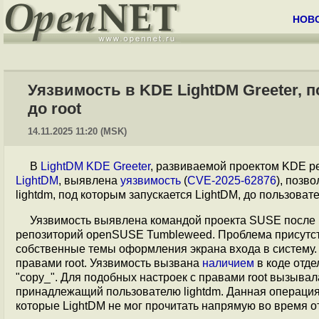
НОВ
Уязвимость в KDE LightDM Greeter,
до root
14.11.2025 11:20 (MSK)
В
LightDM KDE Greeter
, развиваемой проектом KDE р
LightDM
, выявлена
уязвимость
(
CVE-2025-62876
), позв
lightdm, под которым запускается LightDM, до пользоват
Уязвимость выявлена командой проекта SUSE после ре
репозиторий openSUSE Tumbleweed. Проблема присутст
собственные темы оформления экрана входа в систему.
правами root. Уязвимость вызвана
наличием
в коде отде
"copy_". Для подобных настроек с правами root вызывала
принадлежащий пользователю lightdm. Данная операция 
которые LightDM не мог прочитать напрямую во время от