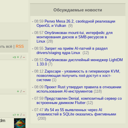
Обсуждаемые новости
-
08:59
Релиз Mesa 26.2, свободной реализации
OpenGL и Vulkan
(9)
-
08:57
Опубликован mount-tui, интерфейс для
монтирования дисков и SMB-ресурсов в
Linux
(28)
ть всё
|
RSS
-
08:55
Запрет на приём AI-патчей в раздел
drivers/staging ядра Linux
(12)
+
–
/
+9
-
08:53
Опубликован дисплейный менеджер LightDM
1.33.0
(7)
-
08:12
Zapscape - уязвимость в гипервизоре KVM,
позволяющая получить root-доступ к хост-
системе
(1)
-
08:09
Проект Rust утвердил правила в отношении
+
–
использования AI-инструментов
(118)
/
-
07:59
Представлен Denial, композитный сервер со
встроенным движком Flutter
(12)
-
07:47
Из 54 из 55 выявленных через AI
уязвимостей в SQLite оказались фиктивными
+
–
/
+7
(200)
tdm