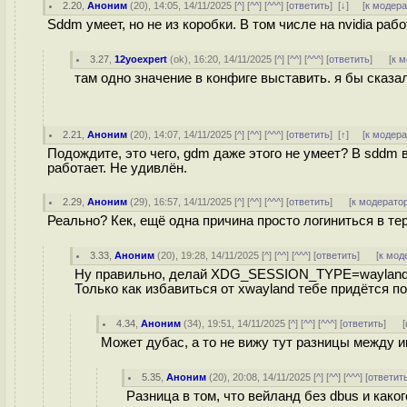
2.20
,
Аноним
(
20
), 14:05, 14/11/2025 [
^
] [
^^
] [
^^^
] [
ответить
]
[
↓
] [
к модер
Sddm умеет, но не из коробки. В том числе на nvidia рабо
3.27
,
12yoexpert
(
ok
), 16:20, 14/11/2025 [
^
] [
^^
] [
^^^
] [
ответить
]
[
к 
там одно значение в конфиге выставить. я бы сказа
2.21
,
Аноним
(
20
), 14:07, 14/11/2025 [
^
] [
^^
] [
^^^
] [
ответить
]
[
↑
] [
к модер
Подождите, это чего, gdm даже этого не умеет? В sddm в
работает. Не удивлён.
2.29
,
Аноним
(
29
), 16:57, 14/11/2025 [
^
] [
^^
] [
^^^
] [
ответить
]
[
к модерато
Реально? Кек, ещё одна причина просто логиниться в терм
3.33
,
Аноним
(
20
), 19:28, 14/11/2025 [
^
] [
^^
] [
^^^
] [
ответить
]
[
к мод
Ну правильно, делай XDG_SESSION_TYPE=wayland dbu
Только как избавиться от xwayland тебе придётся по
4.34
,
Аноним
(
34
), 19:51, 14/11/2025 [
^
] [
^^
] [
^^^
] [
ответить
]
[
Может дубас, а то не вижу тут разницы между и
5.35
,
Аноним
(
20
), 20:08, 14/11/2025 [
^
] [
^^
] [
^^^
] [
ответит
Разница в том, что вейланд без dbus и какого