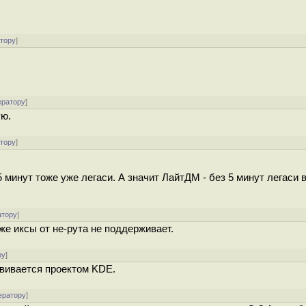
атору
]
ератору
]
ую.
атору
]
минут тоже уже легаси. А значит ЛайтДМ - без 5 минут легаси в
атору
]
же иксы от не-рута не поддерживает.
ру
]
азвивается проектом KDE.
ератору
]