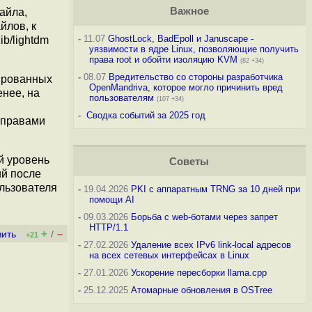
Важное
айла,
йлов, к
-
11.07
GhostLock, BadEpoll и Januscape -
ib/lightdm
уязвимости в ядре Linux, позволяющие получить
права root и обойти изоляцию KVM
(82 +34)
-
08.07
Вредительство со стороны разработчика
ированных
OpenMandriva, которое могло причинить вред
енее, на
пользователям
(107 +34)
-
Сводка событий за 2025 год
 правами
й уровень
Советы
ий после
ользователя
-
19.04.2026
PKI с аппаратным TRNG за 10 дней при
помощи AI
-
09.03.2026
Борьба с web-ботами через запрет
HTTP/1.1
+
–
вить
/
+21
-
27.02.2026
Удаление всех IPv6 link-local адресов
на всех сетевых интерфейсах в Linux
-
27.01.2026
Ускорение пересборки llama.cpp
-
25.12.2025
Атомарные обновления в OSTree