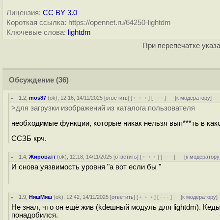
Лицензия:
CC BY 3.0
Короткая ссылка: https://opennet.ru/64250-lightdm
Ключевые слова:
lightdm
При перепечатке указа
Обсуждение
(36)
1.2
,
mos87
(
ok
), 12:16, 14/11/2025 [
ответить
] [
﹢﹢﹢
] [
· · ·
]
[
к модератору
]
>для загрузки изображений из каталога пользователя
необходимые функции, которые никак нельзя вып***ть в как
ССЗБ крч.
1.4
,
Жироватт
(
ok
), 12:18, 14/11/2025 [
ответить
] [
﹢﹢﹢
] [
· · ·
]
[
к модератору
И снова уязвимость уровня "а вот если бы "
1.9
,
НяшМяш
(
ok
), 12:42, 14/11/2025 [
ответить
] [
﹢﹢﹢
] [
· · ·
]
[
к модератору
]
Не знал, что он ещё жив (kdeшный модуль для lightdm). Кеды 
понадобился.