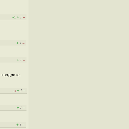
+
–
/
+1
+
–
/
+
–
/
 квадрате.
+
–
/
–1
+
–
/
+
–
/