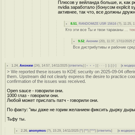
Плюсов у вейланда больше, и, как рез
nvidia заработало (бонусом explicit 
активнее, так что, все должны дружн
8.51
,
RANDOMIZE USR 15616
(
?
), 11:25, 
Кто эти все Ты и твои тараканы ...
те
9.52
,
Аноним
(
20
), 11:37, 17/11/2025 [
Все дистрибутивы и рабочие сре
1.24
,
Аноним
(
24
), 14:57, 14/11/2025 [
ответить
] [
﹢﹢﹢
] [
· · ·
]
[
↓
] [
↑
] [
к модер
> We reported these issues to KDE security on 2025-09-04 offering 
them. Upstream did not clearly express the desire to practice coor
confirmation of the issues was received.
Open sauce - говорили они.
1000 глаз - говорили они.
Любой может прислать патч - говорили они.
По факту: "мы даже не горим желанием фиксить дырку дыры
Тьфу ты.
2.26
,
anonymos
(
?
), 15:29, 14/11/2025 [
^
] [
^^
] [
^^^
] [
ответить
]
[
к модерат