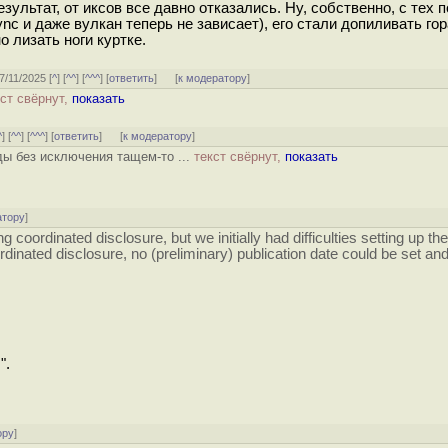
ультат, от иксов все давно отказались. Ну, собственно, с тех по
sync и даже вулкан теперь не зависает), его стали допиливать го
о лизать ноги куртке.
17/11/2025 [
^
] [
^^
] [
^^^
] [
ответить
]
[
к модератору
]
кст свёрнут,
показать
^
] [
^^
] [
^^^
] [
ответить
]
[
к модератору
]
ды без исключения тащем-то ...
текст свёрнут,
показать
атору
]
coordinated disclosure, but we initially had difficulties setting up th
dinated disclosure, no (preliminary) publication date could be set an
".
ору
]