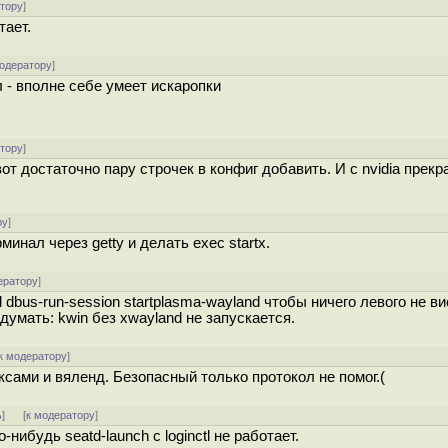
атору
]
тает.
модератору
]
л - вполне себе умеет искаропки
атору
]
от достаточно пару строчек в конфиг добавить. И с nvidia прекр
ру
]
инал через getty и делать exec startx.
ератору
]
s-run-session startplasma-wayland чтобы ничего левого не ви
думать: kwin без xwayland не запускается.
к модератору
]
ксами и вяленд. Безопасный только протокол не помог.(
ь
]
[
к модератору
]
-нибудь seatd-launch с loginctl не работает.