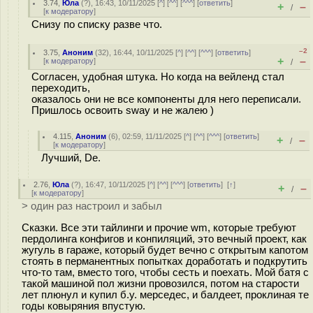
3.74
,
Юла
(
?
), 16:43, 10/11/2025 [
^
] [
^^
] [
^^^
] [
ответить
]
+
–
/
[
к модератору
]
Снизу по списку разве что.
–2
3.75
,
Аноним
(
32
), 16:44, 10/11/2025 [
^
] [
^^
] [
^^^
] [
ответить
]
+
–
[
к модератору
]
/
Согласен, удобная штука. Но когда на вейленд стал
переходить,
оказалось они не все компоненты для него переписали.
Пришлось освоить sway и не жалею )
4.115
,
Аноним
(
6
), 02:59, 11/11/2025 [
^
] [
^^
] [
^^^
] [
ответить
]
+
–
/
[
к модератору
]
Лучший, De.
2.76
,
Юла
(
?
), 16:47, 10/11/2025 [
^
] [
^^
] [
^^^
] [
ответить
]
[
↑
]
+
–
/
[
к модератору
]
> один раз настроил и забыл
Сказки. Все эти тайлинги и прочие wm, которые требуют
пердолинга конфигов и конпиляций, это вечный проект, как
жугуль в гараже, который будет вечно с открытым капотом
стоять в перманентных попытках доработать и подкрутить
что-то там, вместо того, чтобы сесть и поехать. Мой батя с
такой машиной пол жизни провозился, потом на старости
лет плюнул и купил б.у. мерседес, и балдеет, проклиная те
годы ковыряния впустую.