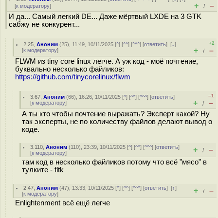
+
–
[
к модератору
]
/
И да... Самый легкий DE... Даже мёртвый LXDE на 3 GTK
сабжу не конкурент...
+2
2.25
,
Аноним
(
25
), 11:49, 10/11/2025 [
^
] [
^^
] [
^^^
] [
ответить
]
[
↓
]
+
–
[
к модератору
]
/
FLWM из tiny core linux легче. А уж код - моё почтение,
буквально несколько файликов:
https://github.com/tinycorelinux/flwm
–1
3.67
,
Аноним
(
66
), 16:26, 10/11/2025 [
^
] [
^^
] [
^^^
] [
ответить
]
+
–
[
к модератору
]
/
А ты кто чтобы почтение выражать? Эксперт какой? Ну
так эксперты, не по количеству файлов делают вывод о
коде.
3.110
,
Аноним
(
110
), 23:39, 10/11/2025 [
^
] [
^^
] [
^^^
] [
ответить
]
+
–
/
[
к модератору
]
там код в несколько файликов потому что всё "мясо" в
тулките - fltk
2.47
,
Аноним
(
47
), 13:33, 10/11/2025 [
^
] [
^^
] [
^^^
] [
ответить
]
[
↑
]
+
–
/
[
к модератору
]
Enlightenment всё ещё легче