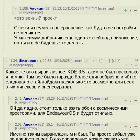
3.108
,
Аноним
(
32
), 23:13, 10/11/2025 [
^
] [
^^
] [
^^^
] [
ответить
]
+
–
/
[
к модератору
]
>это вечный проект
Сказки и неуместное сравнение, как будто de настройки
не меняются.
Я максимум добавляю еще один хоткей под приложение,
но ты и в de будешь это делать.
+4
1.34
,
Шизгорин
(-), 12:58, 10/11/2025 [
ответить
] [
﹢﹢﹢
] [
· · ·
]
[
↓
] [
↑
]
+
–
[
к модератору
]
/
Какое же оно вырвиглазное. KDE 3.5 таким не был насколько
я помню. Там всё было гораздо более единообразно и чётко
следовало стайлгайдам (насколько это возможно для всех
этих линексов и опенсоурцов).
2.41
,
Аноним
(
37
), 13:28, 10/11/2025 [
^
] [
^^
] [
^^^
] [
ответить
]
+
–
/
[
к модератору
]
Ой да ладно, стоит только взять обои с космическими
просторами, аля EndeavourOS и будет стильно.
2.61
,
Аноним
(
61
), 15:14, 10/11/2025 [
^
] [
^^
] [
^^^
] [
ответить
]
+
–
/
[
к модератору
]
Именно таким вырвиглазным и был. Ты просто забыл уже
за давностью лет. В его оправдание можно сказать что