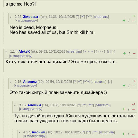
а где же Нео?!
+1
2.22
,
Жироватт
(
ok
), 11:33, 10/11/2025 [
^
] [
^^
] [
^^^
] [
ответить
]
+
–
[
к модератору
]
/
Neo is dead, Morpheus.
Neo has saved all of us, but Smith kill him.
1.14
,
AleksK
(
ok
), 09:52, 10/11/2025 [
ответить
] [
﹢﹢﹢
] [
· · ·
]
[
↓
] [
↑
]
+
–
/
[
к модератору
]
Кто у них отвечает за дизайн? Это же просто жесть.
–1
2.15
,
Аноним
(
10
), 09:54, 10/11/2025 [
^
] [
^^
] [
^^^
] [
ответить
]
[
↓
]
+
–
[
к модератору
]
/
Это такой хитрый план заманить дизайнера :)
–1
3.16
,
Аноним
(
16
), 10:08, 10/11/2025 [
^
] [
^^
] [
^^^
] [
ответить
]
+
–
[
к модератору
]
/
Тут из дизайнеров один Айпоня художничает, остальные
только рассуждают о том как надо было делать.
4.17
,
Аноним
(
10
), 10:17, 10/11/2025 [
^
] [
^^
] [
^^^
] [
ответить
]
+
–
/
[
к модератору
]