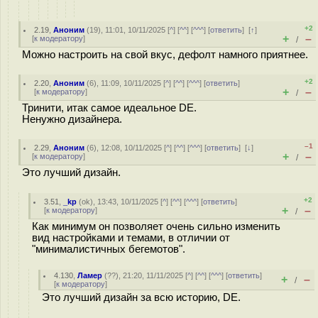
+2
2.19
,
Аноним
(
19
), 11:01, 10/11/2025 [
^
] [
^^
] [
^^^
] [
ответить
]
[
↑
]
+
–
[
к модератору
]
/
Можно настроить на свой вкус, дефолт намного приятнее.
+2
2.20
,
Аноним
(
6
), 11:09, 10/11/2025 [
^
] [
^^
] [
^^^
] [
ответить
]
+
–
[
к модератору
]
/
Тринити, итак самое идеальное DE.
Ненужно дизайнера.
–1
2.29
,
Аноним
(
6
), 12:08, 10/11/2025 [
^
] [
^^
] [
^^^
] [
ответить
]
[
↓
]
+
–
[
к модератору
]
/
Это лучший дизайн.
+2
3.51
,
_kp
(
ok
), 13:43, 10/11/2025 [
^
] [
^^
] [
^^^
] [
ответить
]
+
–
[
к модератору
]
/
Как минимум он позволяет очень сильно изменить
вид настройками и темами, в отличии от
"минималистичных бегемотов".
4.130
,
Ламер
(
??
), 21:20, 11/11/2025 [
^
] [
^^
] [
^^^
] [
ответить
]
+
–
/
[
к модератору
]
Это лучший дизайн за всю историю, DE.