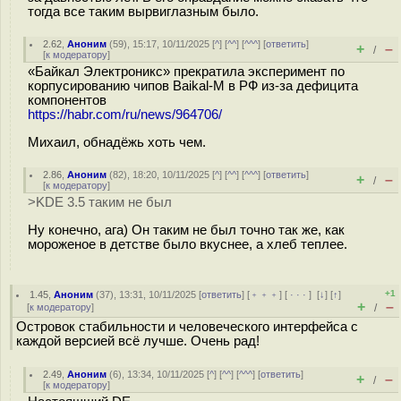
тогда все таким вырвиглазным было.
2.62
,
Аноним
(
59
), 15:17, 10/11/2025 [
^
] [
^^
] [
^^^
] [
ответить
]
+
–
/
[
к модератору
]
«Байкал Электроникс» прекратила эксперимент по
корпусированию чипов Baikal-M в РФ из-за дефицита
компонентов
https://habr.com/ru/news/964706/
Михаил, обнадёжь хоть чем.
2.86
,
Аноним
(
82
), 18:20, 10/11/2025 [
^
] [
^^
] [
^^^
] [
ответить
]
+
–
/
[
к модератору
]
>KDE 3.5 таким не был
Ну конечно, ага) Он таким не был точно так же, как
мороженое в детстве было вкуснее, а хлеб теплее.
+1
1.45
,
Аноним
(
37
), 13:31, 10/11/2025 [
ответить
] [
﹢﹢﹢
] [
· · ·
]
[
↓
] [
↑
]
+
–
[
к модератору
]
/
Островок стабильности и человеческого интерфейса с
каждой версией всё лучше. Очень рад!
2.49
,
Аноним
(
6
), 13:34, 10/11/2025 [
^
] [
^^
] [
^^^
] [
ответить
]
+
–
/
[
к модератору
]