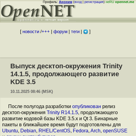
Профиль:
Аноним
(
вход
|
регистрация
)
неRU
opennet.me
[
новости
/
+++
|
форум
|
теги
|
]
Выпуск десктоп-окружения Trinity
14.1.5, продолжающего развитие
KDE 3.5
10.11.2025 08:46 (MSK)
После полугода разработки
опубликован
релиз
десктоп-окружения
Trinity R14.1.5
, продолжающего
развитие кодовой базы KDE 3.5.x и Qt 3. Бинарные
пакеты в ближайшее время будут подготовлены для
Ubuntu
,
Debian
,
RHEL/CentOS
,
Fedora
,
Arch
,
openSUSE