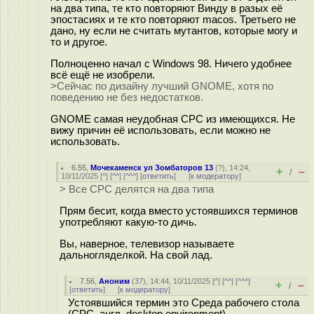
на два типа, те кто повторяют Винду в разых её
эпостасиях и те кто повторяют macos. Третьего не
дано, ну если не считать мутантов, которые могу и
то и другое.
Полноценно начал с Windows 98. Ничего удобнее
всё ещё не изобрели.
>Сейчас по дизайну лучший GNOME, хотя по
поведению не без недостатков.
GNOME самая неудобная СРС из имеющихся. Не
вижу причин её использовать, если можно не
использовать.
6.55
,
Мочекаменск ул Зомбаторов 13
(
?
), 14:24,
+
–
/
10/11/2025 [
^
] [
^^
] [
^^^
] [
ответить
]
[
к модератору
]
> Все СРС делятся на два типа
Прям бесит, когда вместо устоявшихся терминов
употребляют какую-то дичь.
Вы, наверное, телевизор называете
дальногляделкой. На свой лад.
7.56
,
Аноним
(
37
), 14:44, 10/11/2025 [
^
] [
^^
] [
^^^
]
+
–
/
[
ответить
]
[
к модератору
]
Устоявшийся термин это Среда рабочего стола