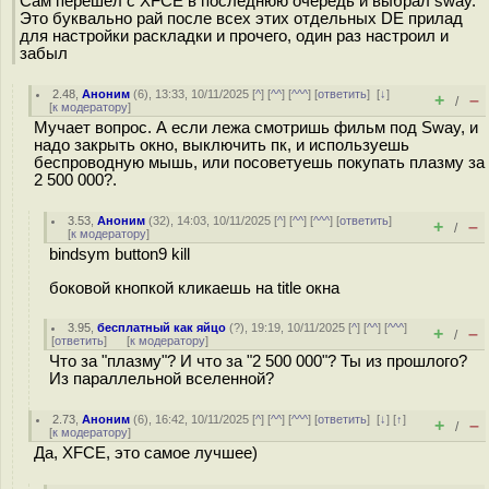
Сам перешел с XFCE в последнюю очередь и выбрал sway.
Это буквально рай после всех этих отдельных DE прилад
для настройки раскладки и прочего, один раз настроил и
забыл
2.48
,
Аноним
(
6
), 13:33, 10/11/2025 [
^
] [
^^
] [
^^^
] [
ответить
]
[
↓
]
+
–
/
[
к модератору
]
Мучает вопрос. А если лежа смотришь фильм под Sway, и
надо закрыть окно, выключить пк, и используешь
беспроводную мышь, или посоветуешь покупать плазму за
2 500 000?.
3.53
,
Аноним
(
32
), 14:03, 10/11/2025 [
^
] [
^^
] [
^^^
] [
ответить
]
+
–
/
[
к модератору
]
bindsym button9 kill
боковой кнопкой кликаешь на title окна
3.95
,
бесплатный как яйцо
(
?
), 19:19, 10/11/2025 [
^
] [
^^
] [
^^^
]
+
–
/
[
ответить
]
[
к модератору
]
Что за "плазму"? И что за "2 500 000"? Ты из прошлого?
Из параллельной вселенной?
2.73
,
Аноним
(
6
), 16:42, 10/11/2025 [
^
] [
^^
] [
^^^
] [
ответить
]
[
↓
] [
↑
]
+
–
/
[
к модератору
]
Да, XFCE, это самое лучшее)