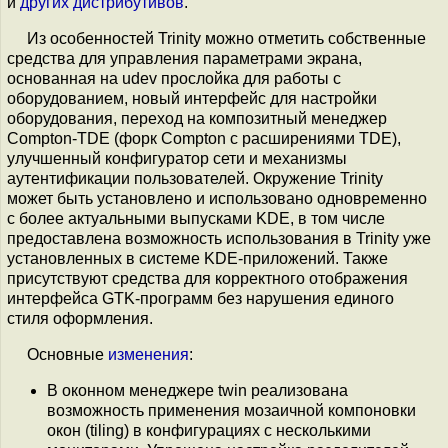
и
других дистрибутивов
.
Из особенностей Trinity можно отметить собственные
средства для управления параметрами экрана,
основанная на udev прослойка для работы с
оборудованием, новый интерфейс для настройки
оборудования, переход на композитный менеджер
Compton-TDE (форк Compton с расширениями TDE),
улучшенный конфигуратор сети и механизмы
аутентификации пользователей. Окружение Trinity
может быть установлено и использовано одновременно
с более актуальными выпусками KDE, в том числе
предоставлена возможность использования в Trinity уже
установленных в системе KDE-приложений. Также
присутствуют средства для корректного отображения
интерфейса GTK-программ без нарушения единого
стиля оформления.
Основные
изменения
:
В оконном менеджере twin реализована
возможность применения мозаичной компоновки
окон (tiling) в конфигурациях с несколькими