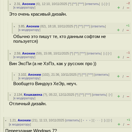
–2
2.31
,
Аноним
(
6
), 12:10, 10/11/2025 [
^
] [
^^
] [
^^^
] [
ответить
]
[
↓
] [
↑
]
+
–
[
к модератору
]
/
Это очень красивый дизайн.
+1
3.85
,
Аноним
(
82
), 18:18, 10/11/2025 [
^
] [
^^
] [
^^^
] [
ответить
]
+
–
[
к модератору
]
/
Обычно это пишут те, кто данным софтом не
пользуется)
–1
2.59
,
Аноним
(
59
), 15:08, 10/11/2025 [
^
] [
^^
] [
^^^
] [
ответить
]
[
↓
] [
↑
]
+
–
[
к модератору
]
/
Вин ЭксПи (а не ХэПэ, как у русских про ))
3.102
,
Аноним
(
102
), 21:36, 10/11/2025 [
^
] [
^^
] [
^^^
] [
ответить
]
+
–
/
[
к модератору
]
Вообщето Виндоуз ХеЭр, неуч.
2.134
,
Кошкажена
(
?
), 05:22, 12/11/2025 [
^
] [
^^
] [
^^^
] [
ответить
]
[
↑
]
+
–
/
[
к модератору
]
Отличный дизайн.
+1
1.21
,
Аноним
(
21
), 11:13, 10/11/2025 [
ответить
] [
﹢﹢﹢
] [
· · ·
]
[
↓
] [
↑
]
+
–
[
к модератору
]
/
Переездание Windows 7?