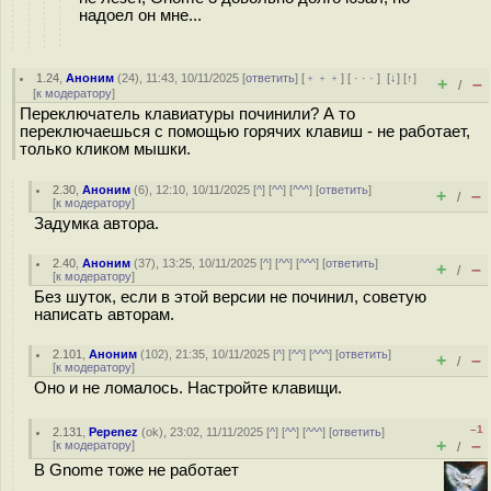
надоел он мне...
1.24
,
Аноним
(
24
), 11:43, 10/11/2025 [
ответить
] [
﹢﹢﹢
] [
· · ·
]
[
↓
] [
↑
]
+
–
/
[
к модератору
]
Переключатель клавиатуры починили? А то
переключаешься с помощью горячих клавиш - не работает,
только кликом мышки.
2.30
,
Аноним
(
6
), 12:10, 10/11/2025 [
^
] [
^^
] [
^^^
] [
ответить
]
+
–
/
[
к модератору
]
Задумка автора.
2.40
,
Аноним
(
37
), 13:25, 10/11/2025 [
^
] [
^^
] [
^^^
] [
ответить
]
+
–
/
[
к модератору
]
Без шуток, если в этой версии не починил, советую
написать авторам.
2.101
,
Аноним
(
102
), 21:35, 10/11/2025 [
^
] [
^^
] [
^^^
] [
ответить
]
+
–
/
[
к модератору
]
Оно и не ломалось. Настройте клавищи.
–1
2.131
,
Pepenez
(
ok
), 23:02, 11/11/2025 [
^
] [
^^
] [
^^^
] [
ответить
]
+
–
[
к модератору
]
/
В Gnome тоже не работает