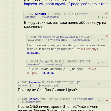
(СРС, англ. desktop environment)
https://ru.wikipedia.org/wiki/Среда_рабочего_стола
–1
7.57
,
Аноним
(
37
), 14:45, 10/11/2025 [
^
] [
^^
] [
^^^
]
+
–
[
ответить
]
[
к модератору
]
/
В индустрии как раз таки полно аббревиатур на
кириллице.
–2
8.58
,
Мочекаменск ул Зомбаторов 13
(
?
), 14:57,
+
–
10/11/2025 [
^
] [
^^
] [
^^^
] [
ответить
]
[
к модератору
]
/
Смотря в какой индустрии Индустрии разные бывают
В компьютерах вся устоявшая...
текст свёрнут,
показать
8.125
,
Ламер
(
??
), 16:30, 11/11/2025 [
^
] [
^^
] [
^^^
]
+
–
/
[
ответить
]
[
к модератору
]
Тебе не нужна киррилица Ты, не прав ...
текст
свёрнут,
показать
5.60
,
Аноним
(
59
), 15:10, 10/11/2025 [
^
] [
^^
] [
^^^
]
+
–
/
[
ответить
]
[
↑
] [
к модератору
]
Почему не Лон Лив Симпли Црэп?
5.81
,
BorichL
(
ok
), 18:07, 10/11/2025 [
^
] [
^^
] [
^^^
] [
ответить
]
+
–
/
[
к модератору
]
После OS/2 ничего кроме Gnome2/Mate в меня
не лезет, Gnome 3 довольно долго юзал, но