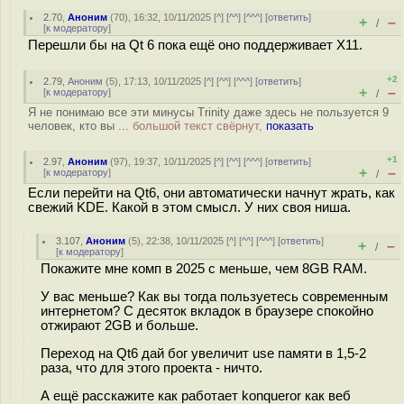
2.70
,
Аноним
(
70
), 16:32, 10/11/2025 [
^
] [
^^
] [
^^^
] [
ответить
]
+
–
/
[
к модератору
]
Перешли бы на Qt 6 пока ещё оно поддерживает X11.
+2
2.79
,
Аноним
(
5
), 17:13, 10/11/2025 [
^
] [
^^
] [
^^^
] [
ответить
]
+
–
[
к модератору
]
/
Я не понимаю все эти минусы Trinity даже здесь не пользуется 9
человек, кто вы ...
большой текст свёрнут,
показать
+1
2.97
,
Аноним
(
97
), 19:37, 10/11/2025 [
^
] [
^^
] [
^^^
] [
ответить
]
+
–
[
к модератору
]
/
Если перейти на Qt6, они автоматически начнут жрать, как
свежий KDE. Какой в этом смысл. У них своя ниша.
3.107
,
Аноним
(
5
), 22:38, 10/11/2025 [
^
] [
^^
] [
^^^
] [
ответить
]
+
–
/
[
к модератору
]
Покажите мне комп в 2025 с меньше, чем 8GB RAM.
У вас меньше? Как вы тогда пользуетесь современным
интернетом? С десяток вкладок в браузере спокойно
отжирают 2GB и больше.
Переход на Qt6 дай бог увеличит use памяти в 1,5-2
раза, что для этого проекта - ничто.
А ещё расскажите как работает konqueror как веб