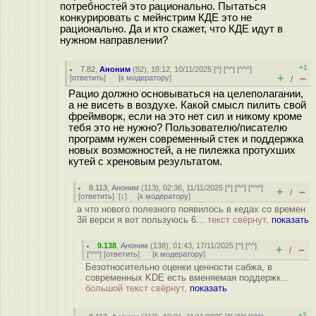
потребностей это рационально. Пытаться
конкурировать с мейнстрим КДЕ это не
рационально. Да и кто скажет, что КДЕ идут в
нужном направлении?
+1
7.82
,
Аноним
(
82
), 18:12, 10/11/2025 [
^
] [
^^
] [
^^^
]
+
–
[
ответить
]
[
к модератору
]
/
Рацио должно основываться на целеполагании,
а не висеть в воздухе. Какой смысл пилить свой
фреймворк, если на это нет сил и никому кроме
тебя это не нужно? Пользователю/писателю
программ нужен современный стек и поддержка
новых возможностей, а не пилежка протухших
кутей с хреновым результатом.
8.113
,
Аноним
(
113
), 02:36, 11/11/2025 [
^
] [
^^
] [
^^^
]
+
–
/
[
ответить
]
[
↓
] [
к модератору
]
а что нового полезного появилось в кедах со времен
3й верси я вот пользуюсь 6...
текст свёрнут,
показать
9.138
,
Аноним
(
138
), 01:43, 17/11/2025 [
^
] [
^^
]
+
–
/
[
^^^
] [
ответить
]
[
к модератору
]
Безотносительно оценки ценности сабжа, в
современных KDE есть вменяемая поддержк...
большой текст свёрнут,
показать
+2