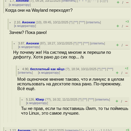
1.7
,
Аноним
(
7
), 09:28, 10/11/2025 [
ответить
] [
﹢﹢﹢
] [
· · ·
]
[
↓
] [
↑
]
+
–
/
[
к модератору
]
Когда они на Wayland переходят?
+3
2.10
,
Аноним
(
10
), 09:45, 10/11/2025 [
^
] [
^^
] [
^^^
] [
ответить
]
+
–
[
к модератору
]
/
Зачем? Пока рано!
3.87
,
Аноним
(
87
), 18:27, 10/11/2025 [
^
] [
^^
] [
^^^
] [
ответить
]
+
–
/
[
к модератору
]
Ну почему же! На системд многие ж перешли по
дефолту. Хотя рано до сих пор... /s
+2
4.90
,
бесплатный как яйцо
(
?
), 18:34, 10/11/2025 [
^
] [
^^
] [
^^^
]
+
–
[
ответить
]
[
к модератору
]
/
Моё оценочное мнение таково, что и линукс в целом
использовать на десктопе пока рано. По-прежнему.
Всё ещё.
5.126
,
Юзер
(
??
), 16:32, 11/11/2025 [
^
] [
^^
] [
^^^
] [
ответить
]
+
–
/
[
к модератору
]
Ты не прав, если ты поставишь i3wm, то ты поймешь
что Linux, это самое лучшее.
+5
1.12
,
Аноним
(
10
), 09:47, 10/11/2025 [
ответить
] [
﹢﹢﹢
] [
· · ·
]
[
↓
] [
↑
]