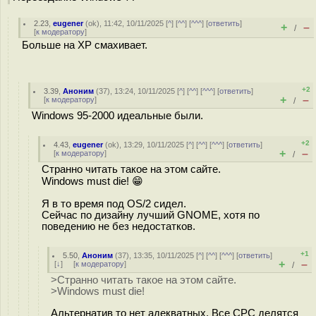
2.23
,
eugener
(
ok
), 11:42, 10/11/2025 [
^
] [
^^
] [
^^^
] [
ответить
]
+
–
/
[
к модератору
]
Больше на XP смахивает.
+2
3.39
,
Аноним
(
37
), 13:24, 10/11/2025 [
^
] [
^^
] [
^^^
] [
ответить
]
+
–
[
к модератору
]
/
Windows 95-2000 идеальные были.
+2
4.43
,
eugener
(
ok
), 13:29, 10/11/2025 [
^
] [
^^
] [
^^^
] [
ответить
]
+
–
[
к модератору
]
/
Странно читать такое на этом сайте.
Windows must die! 😁️
Я в то время под OS/2 сидел.
Сейчас по дизайну лучший GNOME, хотя по
поведению не без недостатков.
+1
5.50
,
Аноним
(
37
), 13:35, 10/11/2025 [
^
] [
^^
] [
^^^
] [
ответить
]
+
–
[
↓
] [
к модератору
]
/
>Странно читать такое на этом сайте.
>Windows must die!
Альтернатив то нет адекватных. Все СРС делятся