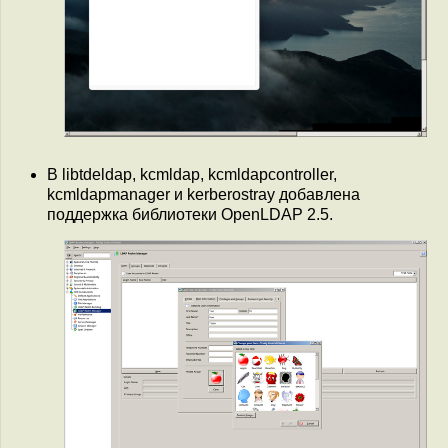
В libtdeldap, kcmldap, kcmldapcontroller,
kcmldapmanager и kerberostray добавлена
поддержка библиотеки OpenLDAP 2.5.