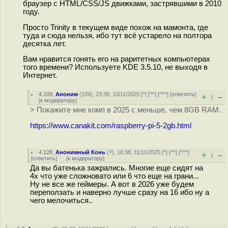
браузер с HTML/CSS/JS движками, застрявшими в 2010
году.
Просто Trinity в текущем виде похож на мамонта, где
туда и сюда нельзя, ибо тут всё устарело на полтора
десятка лет.
Вам нравится гонять его на раритетных компьютерах
того времени? Используете KDE 3.5.10, не выходя в
Интернет.
4.109
,
Аноним
(
109
), 23:39, 10/11/2025 [
^
] [
^^
] [
^^^
] [
ответить
]
+
–
/
[
к модератору
]
> Покажите мне комп в 2025 с меньше, чем 8GB RAM.
https://www.canakit.com/raspberry-pi-5-2gb.html
4.128
,
Анонимный Конь
(
?
), 18:38, 11/11/2025 [
^
] [
^^
] [
^^^
]
+
–
/
[
ответить
]
[
к модератору
]
Да вы батенька зажрались. Многие еще сидят на
4х что уже сложновато или 6 что еще на грани...
Ну не все же геймеры. А вот в 2026 уже будем
переползать и наверно лучше сразу на 16 ибо ну а
чего мелочиться..