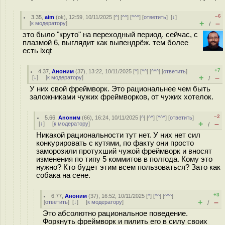
–6
3.35
,
aim
(
ok
), 12:59, 10/11/2025 [
^
] [
^^
] [
^^^
] [
ответить
]
[
↓
]
+
–
[
к модератору
]
/
это было "круто" на переходный период. сейчас, с
плазмой 6, выглядит как выпендрёж. тем более
есть lxqt
+7
4.37
,
Аноним
(
37
), 13:22, 10/11/2025 [
^
] [
^^
] [
^^^
] [
ответить
]
+
–
[
↓
] [
к модератору
]
/
У них свой фреймворк. Это рациональнее чем быть
заложниками чужих фреймворков, от чужих хотелок.
–2
5.66
,
Аноним
(
66
), 16:24, 10/11/2025 [
^
] [
^^
] [
^^^
] [
ответить
]
+
–
[
↓
] [
к модератору
]
/
Никакой рациональности тут нет. У них нет сил
конкурировать с кутями, по факту они просто
заморозили протухший чужой фреймворк и вносят
изменения по типу 5 коммитов в полгода. Кому это
нужно? Кто будет этим всем пользоваться? Зато как
собака на сене.
+3
6.77
,
Аноним
(
37
), 16:52, 10/11/2025 [
^
] [
^^
] [
^^^
]
+
–
[
ответить
]
[
↓
] [
к модератору
]
/
Это абсолютно рациональное поведение.
Форкнуть фреймворк и пилить его в силу своих