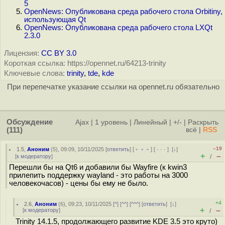
5
OpenNews: Опубликована среда рабочего стола Orbitiny,
использующая Qt
OpenNews: Опубликована среда рабочего стола LXQt
2.3.0
Лицензия:
CC BY 3.0
Короткая ссылка: https://opennet.ru/64213-trinity
Ключевые слова:
trinity
,
tde
,
kde
При перепечатке указание ссылки на opennet.ru обязательно
Обсуждение
Ajax
|
1 уровень
|
Линейный
|
+/-
|
Раскрыть
(111)
всё
|
RSS
–19
1.5
,
Аноним
(
5
), 09:09, 10/11/2025 [
ответить
] [
﹢﹢﹢
] [
· · ·
]
[
↓
]
+
–
[
к модератору
]
/
Перешли бы на Qt6 и добавили бы Wayfire (к kwin3
прилепить поддержку wayland - это работы на 3000
человекочасов) - цены бы ему не было.
+4
2.6
,
Аноним
(
6
), 09:23, 10/11/2025 [
^
] [
^^
] [
^^^
] [
ответить
]
[
↓
]
+
–
[
к модератору
]
/
Trinity 14.1.5, продолжающего развитие KDE 3.5 это круто)