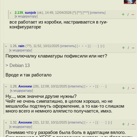
2.139
,
sunjob
(
ok
), 14:49, 12/04/2026 [
^
] [
^^
] [
^^^
] [
ответить
]
+
–
/
[
к модератору
]
все работает из коробки, настраивается в гуи-
конфигураторе
1.26
,
rain
(
??
), 11:52, 10/11/2025 [
ответить
] [
﹢﹢﹢
] [
· · ·
]
[
↑
]
+
–
/
[
к модератору
]
Переключалку клавиатуры пофиксили или нет?
> Debian 13
Вроде и так работало
1.28
,
Аноним
(
28
), 12:08, 10/11/2025 [
ответить
] [
﹢﹢﹢
] [
· · ·
]
+
–
/
[
к модератору
]
Ну..., мож значечи другие нужны?
Чейт не очень симпатишно, в целом хорошо, но не
мешалобы подтянуть оформление, а то как-то слишком
много всего и немного аляписто получается, имхо.
1.32
,
Аноним
(
32
), 12:32, 10/11/2025 [
ответить
] [
﹢﹢﹢
] [
· · ·
]
[
↓
]
+
–
/
[
к модератору
]
Понимаю что у разрабов была боль в адаптации вялого.