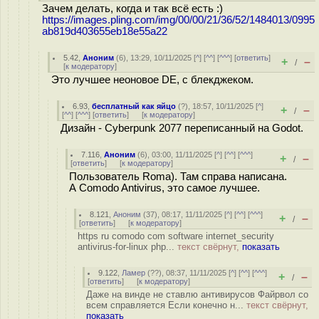
Зачем делать, когда и так всё есть :)
https://images.pling.com/img/00/00/21/36/52/1484013/0995
ab819d403655eb18e55a22
5.42
,
Аноним
(
6
), 13:29, 10/11/2025 [
^
] [
^^
] [
^^^
] [
ответить
]
+
–
/
[
к модератору
]
Это лучшее неоновое DE, с блекджеком.
6.93
,
бесплатный как яйцо
(
?
), 18:57, 10/11/2025 [
^
]
+
–
/
[
^^
] [
^^^
] [
ответить
]
[
к модератору
]
Дизайн - Cyberpunk 2077 переписанный на Godot.
7.116
,
Аноним
(
6
), 03:00, 11/11/2025 [
^
] [
^^
] [
^^^
]
+
–
/
[
ответить
]
[
к модератору
]
Пользователь Roma). Там справа написана.
А Comodo Antivirus, это самое лучшее.
8.121
,
Аноним
(
37
), 08:17, 11/11/2025 [
^
] [
^^
] [
^^^
]
+
–
/
[
ответить
]
[
к модератору
]
https ru comodo com software internet_security
antivirus-for-linux php...
текст свёрнут,
показать
9.122
,
Ламер
(
??
), 08:37, 11/11/2025 [
^
] [
^^
] [
^^^
]
+
–
/
[
ответить
]
[
к модератору
]
Даже на винде не ставлю антивирусов Файрвол со
всем справляется Если конечно н...
текст свёрнут,
показать