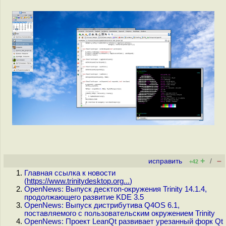
+
–
исправить
/
+42
Главная ссылка к новости
(
https://www.trinitydesktop.org...
)
OpenNews: Выпуск десктоп-окружения Trinity 14.1.4,
продолжающего развитие KDE 3.5
OpenNews: Выпуск дистрибутива Q4OS 6.1,
поставляемого с пользовательским окружением Trinity
OpenNews: Проект LeanQt развивает урезанный форк Qt