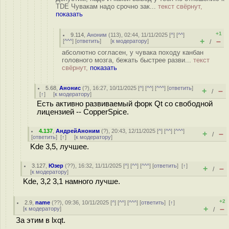
TDE Чувакам надо срочно зак...
текст свёрнут,
показать
+1
9.114
,
Аноним
(
113
), 02:44, 11/11/2025 [
^
] [
^^
]
+
–
[
^^^
] [
ответить
]
[
к модератору
]
/
абсолютно согласен, у чувака походу канбан
головного мозга, бежать быстрее разви...
текст
свёрнут,
показать
5.68
,
Анонис
(
?
), 16:27, 10/11/2025 [
^
] [
^^
] [
^^^
] [
ответить
]
+
–
/
[
↑
] [
к модератору
]
Есть активно развиваемый форк Qt со свободной
лицензией -- CopperSpice.
4.137
,
АндрейАноним
(
?
), 20:43, 12/11/2025 [
^
] [
^^
] [
^^^
]
+
–
/
[
ответить
]
[
↑
] [
к модератору
]
Kde 3,5, лучшее.
3.127
,
Юзер
(
??
), 16:32, 11/11/2025 [
^
] [
^^
] [
^^^
] [
ответить
]
[
↑
]
+
–
/
[
к модератору
]
Kde, 3,2 3,1 намного лучше.
+2
2.9
,
name
(
??
), 09:36, 10/11/2025 [
^
] [
^^
] [
^^^
] [
ответить
]
[
↑
]
+
–
[
к модератору
]
/
За этим в lxqt.