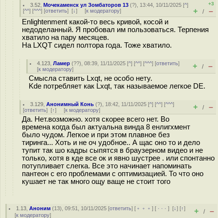
+3
3.52
,
Мочекаменск ул Зомбаторов 13
(
?
), 13:44, 10/11/2025 [
^
]
+
–
[
^^
] [
^^^
] [
ответить
]
[
↓
] [
к модератору
]
/
Enlightenment какой-то весь кривой, косой и
недоделанный. Я пробовал им пользоваться. Терпения
хватило на пару месяцев.
На LXQT сидел полтора года. Тоже хватило.
4.123
,
Ламер
(
??
), 08:39, 11/11/2025 [
^
] [
^^
] [
^^^
] [
ответить
]
+
–
/
[
к модератору
]
Смысла ставить Lxqt, не особо нету.
Kde потребляет как Lxqt, так называемое легкое DE.
3.129
,
Анонимный Конь
(
?
), 18:42, 11/11/2025 [
^
] [
^^
] [
^^^
]
+
–
/
[
ответить
]
[
↑
] [
к модератору
]
Да. Нет.возможно. хотя скорее всего нет. Во
времена когда был актуальна винда 8 енлигхмент
было чудом. Легкое и при этом плавное без
тиринга... Хоть и не оч удобное.. А щас оно то и дело
тупит так шо кадры сыпятся в браузерном видео и не
только, хотя в кде все ок и явно шустрее . или спонтанно
потупливает слегка. Все это начинает напоминать
пантеон с его проблемами с оптимизацией. То что оно
кушает не так много ощу ваще не стоит того
1.13
,
Аноним
(
13
), 09:51, 10/11/2025 [
ответить
] [
﹢﹢﹢
] [
· · ·
]
[
↓
] [
↑
]
+
–
/
[
к модератору
]