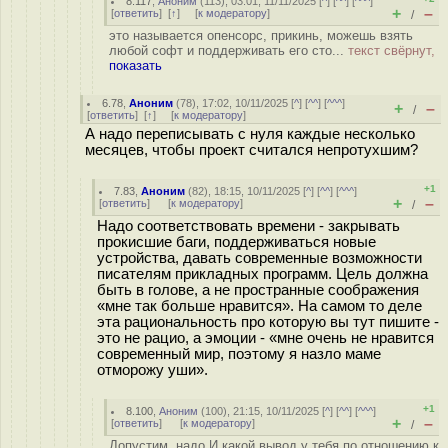
8.117
,
Аноним
(
113
), 03:01, 11/11/2025 [
^
] [
^^
] [
^^^
]
+
–
[
ответить
]
[
↑
] [
к модератору
]
/
это называется опенсорс, прикинь, можешь взять
любой софт и поддерживать его сто...
текст свёрнут,
показать
6.78
,
Аноним
(
78
), 17:02, 10/11/2025 [
^
] [
^^
] [
^^^
]
+
–
/
[
ответить
]
[
↑
] [
к модератору
]
А надо переписывать с нуля каждые несколько
месяцев, чтобы проект считался непротухшим?
+1
7.83
,
Аноним
(
82
), 18:15, 10/11/2025 [
^
] [
^^
] [
^^^
]
+
–
[
ответить
]
[
к модератору
]
/
Надо соответствовать времени - закрывать
прокисшие баги, поддерживаться новые
устройства, давать современные возможности
писателям прикладных программ. Цель должна
быть в голове, а не пространные соображения
«мне так больше нравится». На самом то деле
эта рациональность про которую вы тут пишите -
это не рацио, а эмоции - «мне очень не нравится
современный мир, поэтому я назло маме
отморожу уши».
+1
8.100
,
Аноним
(
100
), 21:15, 10/11/2025 [
^
] [
^^
] [
^^^
]
+
–
[
ответить
]
[
к модератору
]
/
Допустим, надо И какой вывод у тебя по отношению к