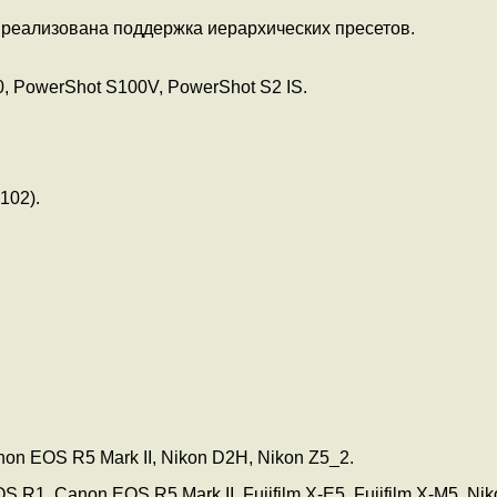
 реализована поддержка иерархических пресетов.
, PowerShot S100V, PowerShot S2 IS.
102).
n EOS R5 Mark II, Nikon D2H, Nikon Z5_2.
 Canon EOS R5 Mark II, Fujifilm X-E5, Fujifilm X-M5, Niko