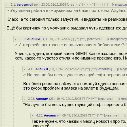
1.1
,
bergentroll
(
ok
), 23:00, 21/12/2025 [
ответить
] [
﹢﹢﹢
] [
· · ·
]
[
↓
] [
к модера
> Улучшена работа в окружениях на базе протокола Wayland
Класс, а то сегодня только запустил, и виджеты не реагиров
Ещё бы картинку по-умолчанию выдавал чуть адекватнее дл
2.10
,
Аноним
(
-
), 11:45, 22/12/2025 [
^
] [
^^
] [
^^^
] [
ответить
]
[
к модератор
> Интерфейс построен с использованием библиотеки GT
Учись, студент, который ваяет GIMP. Как оказалось, н
хоть какое-то чувство стиля и понимание прекрасного.
3.11
,
Аноним
(
11
), 12:52, 22/12/2025 [
^
] [
^^
] [
^^^
] [
ответить
]
[
к мод
> Но лучше бы весь существующий софт перевели б
Вот блин реально сабжу это пожалуй единственная ф
это кусок проблем и заявка на залет в будущем.
3.23
,
Аноним
(
23
), 19:40, 22/12/2025 [
^
] [
^^
] [
^^^
] [
ответить
]
[
к мод
"Но лучше бы весь существующий софт перевели бы
4.25
,
Аноним
(
-
), 09:43, 23/12/2025 [
^
] [
^^
] [
^^^
] [
ответить
]
[
к
Так не нужен, что каждый месяц новости про то,
новостей.