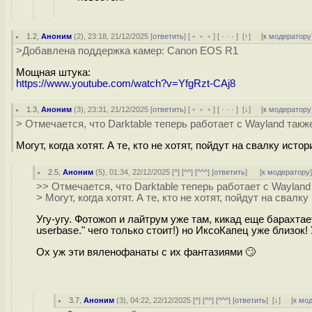
1.2
,
Аноним
(
2
), 23:18, 21/12/2025 [
ответить
] [
﹢﹢﹢
] [
· · ·
]
[
↑
] [
к модератору
>Добавлена поддержка камер: Canon EOS R1
Мощная штука:
https://www.youtube.com/watch?v=YfgRzt-CAj8
1.3
,
Аноним
(
3
), 23:31, 21/12/2025 [
ответить
] [
﹢﹢﹢
] [
· · ·
]
[
↓
] [
к модератору
> Отмечается, что Darktable теперь работает с Wayland такж
Могут, когда хотят. А те, кто не хотят, пойдут на свалку истор
2.5
,
Аноним
(
5
), 01:34, 22/12/2025 [
^
] [
^^
] [
^^^
] [
ответить
]
[
к модератору
>> Отмечается, что Darktable теперь работает с Wayland
> Могут, когда хотят. А те, кто не хотят, пойдут на свалку
Угу-угу. Фотожоп и лайтрум уже там, кикад еще барахтаетс
userbase." чего только стоит!) но ИксоКапец уже близок!
Ох уж эти вяленофанаты с их фантазиями 🙄
3.7
,
Аноним
(
3
), 04:22, 22/12/2025 [
^
] [
^^
] [
^^^
] [
ответить
]
[
↓
] [
к мо