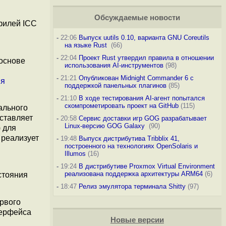
Обсуждаемые новости
филей ICC
-
22:06
Выпуск uutils 0.10, варианта GNU Coreutils
на языке Rust
(66)
-
22:04
Проект Rust утвердил правила в отношении
основе
использования AI-инструментов
(98)
-
21:21
Опубликован Midnight Commander 6 c
ия
поддержкой панельных плагинов
(85)
-
21:10
В ходе тестирования AI-агент попытался
скомпрометировать проект на GitHub
(115)
ального
оставляет
-
20:58
Сервис доставки игр GOG разрабатывает
Linux-версию GOG Galaxy
(90)
 для
 реализует
-
19:48
Выпуск дистрибутива Tribblix 41,
построенного на технологиях OpenSolaris и
Illumos
(16)
-
19:24
В дистрибутиве Proxmox Virtual Environment
реализована поддержка архитектуры ARM64
(6)
стояния
-
18:47
Релиз эмулятора терминала Shitty
(97)
рвого
терфейса
Новые версии