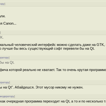
тору
]
али.
я Canon...
у
]
K.
ормальный человеческий интерфейс можно сделать даже на GTK,
 Но лучше бы весь существующий софт перевели бы на Qt.
ератору
]
ы на Qt.
ича которой реально не хватает. Так то очень крутая программ
ератору
]
 на Qt". Абайдешся. Этот мусор никому не нужен.
 модератору
]
 как очередная программа переходит на Qt, а то и по несколько 