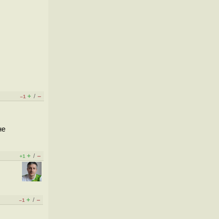
+
–
/
–1
не
+
–
/
+1
+
–
/
–1