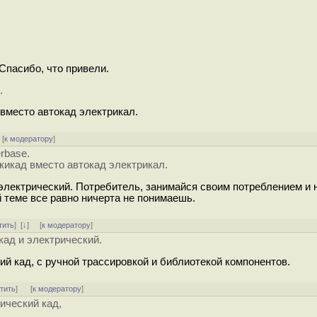
Спасибо, что привели.
.
 вместо автокад электрикал.
[
к модератору
]
erbase.
 кикад вместо автокад электрикал.
 электрический. Потребитель, занимайся своим потреблением и 
 теме все равно ничерта не понимаешь.
тить
]
[
↓
] [
к модератору
]
кад и электрический.
кий кад, с ручной трассировкой и библиотекой компонентов.
тить
]
[
к модератору
]
рический кад,