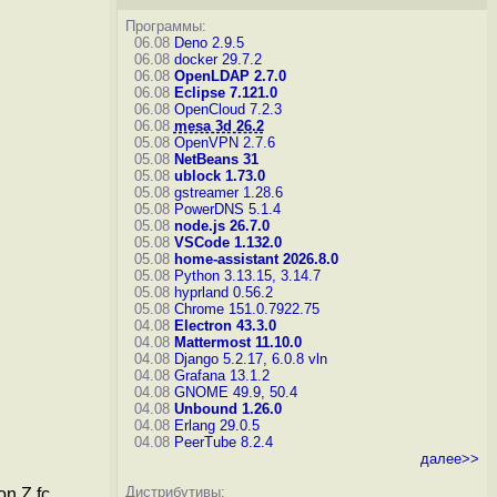
Программы:
06.08
Deno 2.9.5
06.08
docker 29.7.2
06.08
OpenLDAP 2.7.0
06.08
Eclipse 7.121.0
06.08
OpenCloud 7.2.3
06.08
mesa 3d 26.2
05.08
OpenVPN 2.7.6
05.08
NetBeans 31
05.08
ublock 1.73.0
05.08
gstreamer 1.28.6
05.08
PowerDNS 5.1.4
05.08
node.js 26.7.0
05.08
VSCode 1.132.0
05.08
home-assistant 2026.8.0
05.08
Python 3.13.15, 3.14.7
05.08
hyprland 0.56.2
05.08
Chrome 151.0.7922.75
04.08
Electron 43.3.0
04.08
Mattermost 11.10.0
04.08
Django 5.2.17, 6.0.8
vln
04.08
Grafana 13.1.2
04.08
GNOME 49.9, 50.4
04.08
Unbound 1.26.0
04.08
Erlang 29.0.5
04.08
PeerTube 8.2.4
далее>>
Дистрибутивы:
n Z fc,