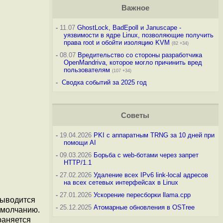
Важное
-
11.07
GhostLock, BadEpoll и Januscape -
уязвимости в ядре Linux, позволяющие получить
права root и обойти изоляцию KVM
(82 +34)
-
08.07
Вредительство со стороны разработчика
OpenMandriva, которое могло причинить вред
пользователям
(107 +34)
-
Сводка событий за 2025 год
Советы
-
19.04.2026
PKI с аппаратным TRNG за 10 дней при
помощи AI
-
09.03.2026
Борьба с web-ботами через запрет
HTTP/1.1
-
27.02.2026
Удаление всех IPv6 link-local адресов
на всех сетевых интерфейсах в Linux
-
27.01.2026
Ускорение пересборки llama.cpp
выводится
-
25.12.2025
Атомарные обновления в OSTree
умолчанию.
раняется