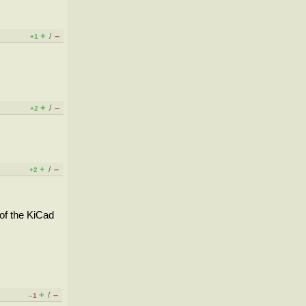
+
–
/
+1
+
–
/
+2
+
–
/
+2
of the KiCad
+
–
/
–1