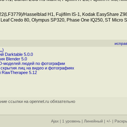
(LF3779)/Hasselblad H1, Fujifilm IS-1, Kodak EasyShare Z98
, Leaf Credo 80, Olympus SP320, Phase One IQ250, ST Micro 
испра
..
)
 Darktable 5.0.0
я Blender 5.0
3D-моделей людей по фотографии
 скрытия лиц на видео и фотографиях
 RawTherapee 5.12
ние ссылки на opennet.ru обязательно
Ajax
|
1 уровень
|
Линейный
|
+/-
|
Раскры