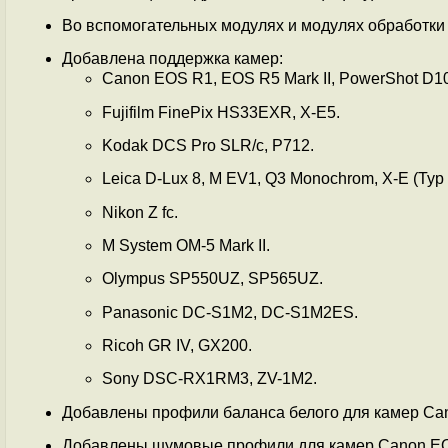
Во вспомогательных модулях и модулях обработки
Добавлена поддержка камер:
Canon EOS R1, EOS R5 Mark II, PowerShot D10
Fujifilm FinePix HS33EXR, X-E5.
Kodak DCS Pro SLR/c, P712.
Leica D-Lux 8, M EV1, Q3 Monochrom, X-E (Typ 
Nikon Z fc.
M System OM-5 Mark II.
Olympus SP550UZ, SP565UZ.
Panasonic DC-S1M2, DC-S1M2ES.
Ricoh GR IV, GX200.
Sony DSC-RX1RM3, ZV-1M2.
Добавлены профили баланса белого для камер Cano
Добавлены шумовые профили для камер Canon EOS R1,