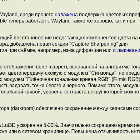
Wayland, среди прочего
налажена
поддержка цветовых про
able теперь работает с Wayland также же хорошо, как и при
ающий восстановление недостающих компонентов цвета на 
ра, добавлена новая секция "Capture Sharpening" для
ия при съёмке, например, из-за дифракции или
сглаживан
 отображения (tone mapper), основанной на алгоритме тон
ает цветопередачу, схожую с модулем "Сигмоида", но пред
с модулем "Плёночная тональная кривая RGB" (Filmic RGB)
ть задавать точки белого и чёрного. Помимо этого, модуль
ональной кривой, уровень контраста вокруг которой можно
актора (darkroom) обеспечено сохранение между сеансами со
 Lut3D ускорен на 5-20%. Значительно сокращено время пе
иске или в сетевом хранилище. Повышена отзывчивость ин