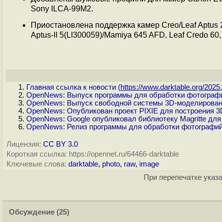
Sony ILCA-99M2.
Приостановлена поддержка камер Creo/Leaf Aptus 22
Aptus-II 5(LI300059)/Mamiya 645 AFD, Leaf Credo 60
Главная ссылка к новости (
https://www.darktable.org/2025.
OpenNews: Выпуск программы для обработки фотографий
OpenNews: Выпуск свободной системы 3D-моделировани
OpenNews: Опубликован проект PIXIE для построения 
OpenNews: Google опубликовал библиотеку Magritte для
OpenNews: Релиз программы для обработки фотографий
Лицензия:
CC BY 3.0
Короткая ссылка: https://opennet.ru/64466-darktable
Ключевые слова:
darktable
,
photo
,
raw
,
image
При перепечатке указа
Обсуждение
(25)