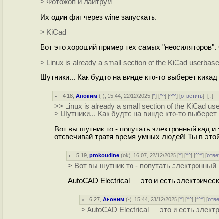
> Фотожоп и лайтрум
Их один фиг через wine запускать.
> KiCad
Вот это хороший пример тех самых "неосиляторов". 
> Linux is already a small section of the KiCad userbase
Шутники... Как будто на винде кто-то выберет кикад
4.18
,
Аноним
(
-
), 15:44, 22/12/2025 [
^
] [
^^
] [
^^^
] [
ответить
]
[
↓
] 
>> Linux is already a small section of the KiCad us
> Шутники... Как будто на винде кто-то выберет
Вот вы шутник то - попутать электронный кад и
отсвечивай тратя время умных людей! Ты в этой
5.19
,
prokoudine
(
ok
), 16:07, 22/12/2025 [
^
] [
^^
] [
^^^
] [
отве
> Вот вы шутник то - попутать электронный 
AutoCAD Electrical — это и есть электричес
6.27
,
Аноним
(
-
), 15:44, 23/12/2025 [
^
] [
^^
] [
^^^
] [
отве
> AutoCAD Electrical — это и есть элект