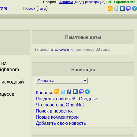
Профиль:
Аноним
(
вход
|
регистрация
)
неRU
opennet.me
РУМ
Поиск
(
теги
)
Памятные даты
17 июля
Slackware
исполнилось 33 года
 на
ightroom.
Навигация
е
м исходный
Каналы:
роцессе
Разделы новостей
|
Сводные
Что нового на OpenNet
Поиск в новостях
Новые комментарии
Добавить свою новость