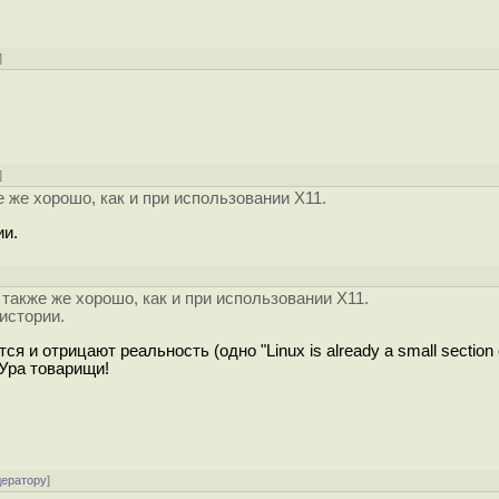
]
]
е же хорошо, как и при использовании X11.
ии.
]
 также же хорошо, как и при использовании X11.
 истории.
я и отрицают реальность (одно "Linux is already a small section 
 Ура товарищи!
дератору
]