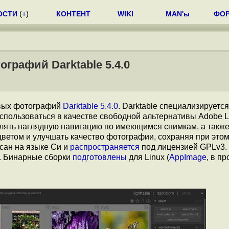
ОСТИ
(
+
)
КОНТЕНТ
WIKI
MAN'ы
ФО
графий Darktable 5.4.0
овых фотографий
Darktable 5.4.0
. Darktable специализируется
спользоваться в качестве свободной альтернативы Adobe L
лять наглядную навигацию по имеющимся снимкам, а такж
цветом и улучшать качество фотографии, сохраняя при это
исан на языке Си и
распространяется
под лицензией GPLv3.
. Бинарные сборки
подготовлены
для Linux (
AppImage
, в п