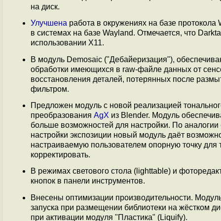
на диск.
Улучшена
работа в окружениях на базе протокола 
в системах на базе Wayland. Отмечается, что Darkt
использовании X11.
В модуль Demosaic ("Дебайеризация"), обеспечив
обработки имеющихся в raw-файле данных от сенсо
восстановления деталей, потерянных после размыт
фильтром.
Предложен модуль с новой реализацией тонального
преобразования
AgX
из Blender. Модуль обеспечив
больше возможностей для настройки. По аналогии 
настройки экспозиции новый модуль даёт возможнос
настраиваемую пользователем опорную точку для т
корректировать.
В режимах светового стола (lighttable) и фоторед
кнопок в панели инструментов.
Внесены оптимизации производительности. Модуль
запуска при размещении библиотеки на жёстком д
при активации модуля "Пластика" (Liquify).