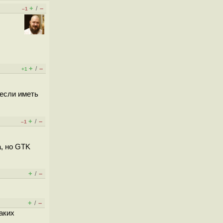
+
–
/
–1
+
–
/
+1
 если иметь
+
–
/
–1
а, но GTK
+
–
/
+
–
/
таких