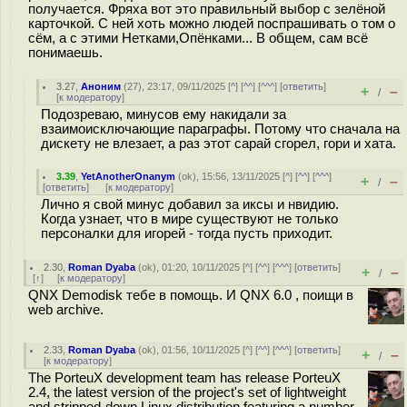
получается. Фряха вот это правильный выбор с зелёной
карточкой. С ней хоть можно людей поспрашивать о том о
сём, а с этими Нетками,Опёнками... В общем, сам всё
понимаешь.
3.27
,
Аноним
(
27
), 23:17, 09/11/2025 [
^
] [
^^
] [
^^^
] [
ответить
]
+
–
/
[
к модератору
]
Подозреваю, минусов ему накидали за
взаимоисключающие параграфы. Потому что сначала на
дискету не влезает, а раз этот сарай сгорел, гори и хата.
3.39
,
YetAnotherOnanym
(
ok
), 15:56, 13/11/2025 [
^
] [
^^
] [
^^^
]
+
–
/
[
ответить
]
[
к модератору
]
Лично я свой минус добавил за иксы и нвидию.
Когда узнает, что в мире существуют не только
персоналки для игорей - тогда пусть приходит.
2.30
,
Roman Dyaba
(
ok
), 01:20, 10/11/2025 [
^
] [
^^
] [
^^^
] [
ответить
]
+
–
/
[
↑
] [
к модератору
]
QNX Demodisk тебе в помощь. И QNX 6.0 , поищи в
web archive.
2.33
,
Roman Dyaba
(
ok
), 01:56, 10/11/2025 [
^
] [
^^
] [
^^^
] [
ответить
]
+
–
/
[
к модератору
]
The PorteuX development team has release PorteuX
2.4, the latest version of the project's set of lightweight