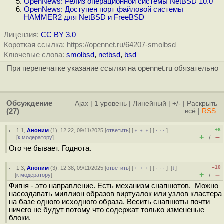
OpenNews: Релиз операционной системы NetBSD 10.0
OpenNews: Доступен порт файловой системы
HAMMER2 для NetBSD и FreeBSD
Лицензия:
CC BY 3.0
Короткая ссылка: https://opennet.ru/64207-smolbsd
Ключевые слова:
smolbsd
,
netbsd
,
bsd
При перепечатке указание ссылки на opennet.ru обязательно
Обсуждение
Ajax
|
1 уровень
|
Линейный
|
+/-
|
Раскрыть
(27)
всё
|
RSS
+6
1.1
,
Аноним
(
1
), 12:22, 09/11/2025 [
ответить
] [
﹢﹢﹢
] [
· · ·
]
+
–
[
к модератору
]
/
Ого че бывает. Годнота.
–10
1.3
,
Аноним
(
3
), 12:38, 09/11/2025 [
ответить
] [
﹢﹢﹢
] [
· · ·
]
[
↓
]
+
–
[
к модератору
]
/
Фигня - это направление. Есть механизм снапшотов. Можно
насоздавать миллион образов виртуалок или узлов кластера
на базе одного исходного образа. Весить снапшоты почти
ничего не будут потому что содержат только измененые
блоки.