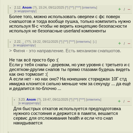
2.12
,
Anom
(
?
), 15:24, 09/11/2025 [
^
] [
^^
] [
^^^
] [
ответить
]
+
–
/
[
к модератору
]
Более того, можно использовать оверлеи с фс поверх
снапшотов и тогда вообще пушка, только компилить нужно
используя fil-c чтобы не верить концепцию безопасности
используя не безопасные userland компоненты
2.22
,
_
(
??
), 19:22, 09/11/2025 [
^
] [
^^
] [
^^^
] [
ответить
]
[
↓
]
+
–
/
[
к модератору
]
> Фигня - это направление. Есть механизм снапшотов.
Не так всё просто бро :(
Если у тебя снапы - деревом, но уже уровня с третьего и с
десятком-другим снапов ты прямо глазами будешь видеть
как оно тормозит :(
А если нет - но нах оно? На нонешних сториджах 10Г стд
имиджа клонится сильно меньше чем за секунду ... да ещё
и дедапится по-блочно ...
3.23
,
Anom
(
?
), 19:47, 09/11/2025 [
^
] [
^^
] [
^^^
] [
ответить
]
+
–
/
[
к модератору
]
Для быстрых откатов используется предподготовка
нужного состояния и держится в памяти, вешается
сервис для отслеживания health и если что снап
накидывается