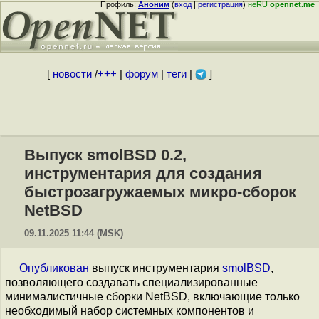
Профиль:
Аноним
(
вход
|
регистрация
)
неRU
opennet.me
[
новости
/
+++
|
форум
|
теги
|
]
Выпуск smolBSD 0.2,
инструментария для создания
быстрозагружаемых микро-сборок
NetBSD
09.11.2025 11:44 (MSK)
Опубликован
выпуск инструментария
smolBSD
,
позволяющего создавать специализированные
минималистичные сборки NetBSD, включающие только
необходимый набор системных компонентов и