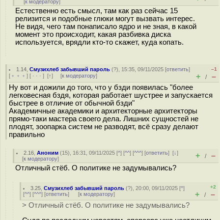
[
к модератору
]
Естественно есть смысл, там как раз сейчас 15
релизится и подобные глюки могут вызвать интерес.
Не видя, чего там понаписало ядро и не зная, в какой
момент это происходит, какая разбивка диска
используется, врядли кто-то скажет, куда копать.
1.14
,
Смузихлеб забывший пароль
(
?
), 15:35, 09/11/2025 [
ответить
]
–1
+
–
[
﹢﹢﹢
] [
· · ·
]
[
↑
] [
к модератору
]
/
Ну вот и дожили до того, что у бзди появилась "более
легковесная бздя, которая работает шустрее и запускается
быстрее в отличие от обычной бзди"
Академичные академики и архитекторные архитекторы
прямо-таки мастера своего дела. Лишних сущностей не
плодят, зоопарка систем не разводят, всё сразу делают
правильно
2.16
,
Аноним
(
15
), 16:31, 09/11/2025 [
^
] [
^^
] [
^^^
] [
ответить
]
[
↓
]
+
–
/
[
к модератору
]
Отличный стёб. О политике не задумывались?
+2
3.25
,
Смузихлеб забывший пароль
(
?
), 20:00, 09/11/2025 [
^
]
+
–
[
^^
] [
^^^
] [
ответить
]
[
к модератору
]
/
> Отличный стёб. О политике не задумывались?