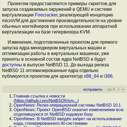
Проектом предоставляются примеры скриптов для
запуска создаваемых окружений в QEMU и системе
виртуализации
Firecracker
, реализующей концепцию
microVM для достижения производительности на уровне
обычных контейнеров при использовании аппаратной
виртуализации на базе гипервизора KVM.
Изменения, подготовленные проектом для прямого
запуска ядра менеджером виртуальных машин и
оптимизации работы в виртуальных машинах, уже
приняты в основной состав ядра NetBSD и будут
доступны
в выпуске NetBSD 11. До выхода релиза
NetBSD 11 оптимизированные ядра отдельно
публикуются проектом для архитектур
x86_64
и
i386
.
+
–
исправить
/
+19
Главная ссылка к новости
(
https://github.com/NetBSDfr/sm...
)
OpenNews: Релиз операционной системы NetBSD 10.1
OpenNews: Проект OpenBSD охватил изменениями всю
отделившуюся от NetBSD кодовую базу
OpenNews: В NetBSD введён запрет на использование
кода, сгенерированного AI-системами