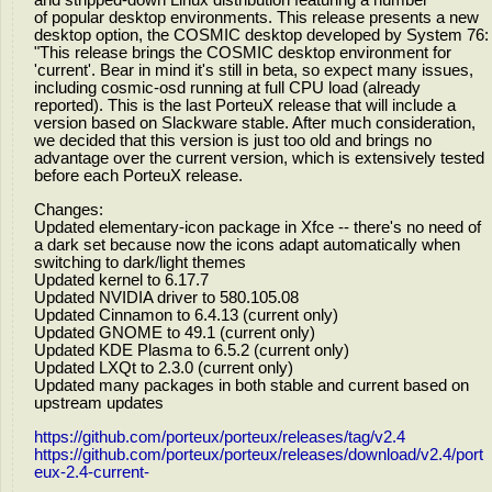
and stripped-down Linux distribution featuring a number
of popular desktop environments. This release presents a new
desktop option, the COSMIC desktop developed by System 76:
"This release brings the COSMIC desktop environment for
'current'. Bear in mind it's still in beta, so expect many issues,
including cosmic-osd running at full CPU load (already
reported). This is the last PorteuX release that will include a
version based on Slackware stable. After much consideration,
we decided that this version is just too old and brings no
advantage over the current version, which is extensively tested
before each PorteuX release.
Changes:
Updated elementary-icon package in Xfce -- there's no need of
a dark set because now the icons adapt automatically when
switching to dark/light themes
Updated kernel to 6.17.7
Updated NVIDIA driver to 580.105.08
Updated Cinnamon to 6.4.13 (current only)
Updated GNOME to 49.1 (current only)
Updated KDE Plasma to 6.5.2 (current only)
Updated LXQt to 2.3.0 (current only)
Updated many packages in both stable and current based on
upstream updates
https://github.com/porteux/porteux/releases/tag/v2.4
https://github.com/porteux/porteux/releases/download/v2.4/port
eux-2.4-current-