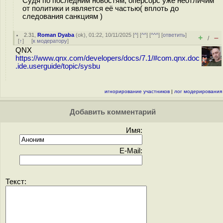
Судя по последним новостям, оперсорс уже неотличим
от политики и является её частью( вплоть до
следования санкциям )
2.31
,
Roman Dyaba
(
ok
), 01:22, 10/11/2025 [
^
] [
^^
] [
^^^
] [
ответить
]
+
–
/
[
↑
] [
к модератору
]
QNX
https://www.qnx.com/developers/docs/7.1/#com.qnx.doc
.ide.userguide/topic/sysbu
игнорирование участников
|
лог модерирования
Добавить комментарий
Имя:
E-Mail:
Текст: