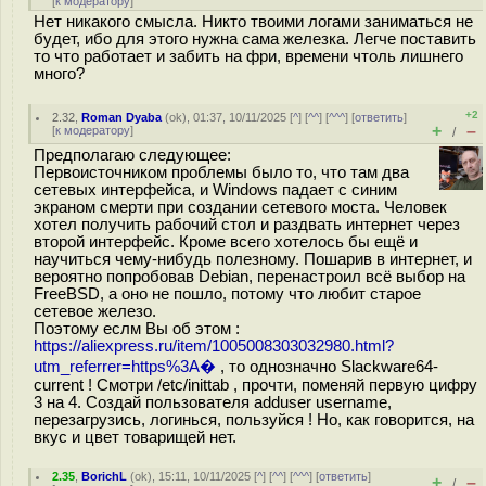
[
к модератору
]
Нет никакого смысла. Никто твоими логами заниматься не
будет, ибо для этого нужна сама железка. Легче поставить
то что работает и забить на фри, времени чтоль лишнего
много?
+2
2.32
,
Roman Dyaba
(
ok
), 01:37, 10/11/2025 [
^
] [
^^
] [
^^^
] [
ответить
]
+
–
[
к модератору
]
/
Предполагаю следующее:
Первоисточником проблемы было то, что там два
сетевых интерфейса, и Windows падает с синим
экраном смерти при создании сетевого моста. Человек
хотел получить рабочий стол и раздвать интернет через
второй интерфейс. Кроме всего хотелось бы ещё и
научиться чему-нибудь полезному. Пошарив в интернет, и
вероятно попробовав Debian, перенастроил всё выбор на
FreeBSD, а оно не пошло, потому что любит старое
сетевое железо.
Поэтому еслм Вы об этом :
https://aliexpress.ru/item/1005008303032980.html?
utm_referrer=https%3A�
, то однозначно Slackware64-
current ! Смотри /etc/inittab , прочти, поменяй первую цифру
3 на 4. Создай пользователя adduser username,
перезагрузись, логинься, пользуйся ! Но, как говорится, на
вкус и цвет товарищей нет.
2.35
,
BorichL
(
ok
), 15:11, 10/11/2025 [
^
] [
^^
] [
^^^
] [
ответить
]
+
–
/