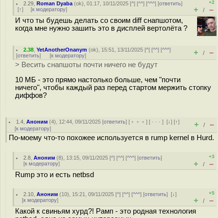
+2
2.29
,
Roman Dyaba
(
ok
), 01:17, 10/11/2025 [
^
] [
^^
] [
^^^
] [
ответить
]
+
–
[
↑
] [
к модератору
]
/
И что ты будешь делать со своим diff снапшотом,
когда мне нужно зашить это в дисплей вертолёта ?
2.38
,
YetAnotherOnanym
(
ok
), 15:51, 13/11/2025 [
^
] [
^^
] [
^^^
]
+
–
/
[
ответить
]
[
к модератору
]
> Весить снапшоты почти ничего не будут
10 МБ - это прямо настолько больше, чем "почти
ничего", чтобы каждый раз перед стартом мержить стопку
диффов?
1.4
,
Аноним
(
4
), 12:44, 09/11/2025 [
ответить
] [
﹢﹢﹢
] [
· · ·
]
[
↓
] [
↑
]
+
–
/
[
к модератору
]
По-моему что-то похожее используется в rump kernel в Hurd.
+3
2.8
,
Аноним
(
8
), 13:15, 09/11/2025 [
^
] [
^^
] [
^^^
] [
ответить
]
+
–
[
к модератору
]
/
Rump это и есть netbsd
+5
2.10
,
Аноним
(
10
), 15:21, 09/11/2025 [
^
] [
^^
] [
^^^
] [
ответить
]
[
↓
]
+
–
[
к модератору
]
/
Какой к свиньям хурд?! Рамп - это родная технология