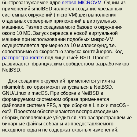
быстрозагружаемое ядро
netbsd-MICROVM
. Одним из
применений smolBSD является создание урезанных
системных окружений (micro VM) для выполнения
отдельных серверных приложений в виртуальных
машинах. Размер создаваемого базового окружения
около 10 МБ. Запуск сервиса в новой виртуальной
машине при использовании подобных микро-VM
осуществляется примерно за 10 миллисекунд, т.е.
сопоставимо со скоростью запуска контейнеров. Код
распространяется
под лицензией BSD. Проект
развивается французским сообществом разработчиков
NetBSD.
Для создания окружений применяется утилита
mksmolnb, которая может запускаться в NetBSD,
GNU/Linux и macOS. При сборке в NetBSD в
формируемом системном образе применяется
файловая система FFS, а при сборке в Linux и macOS -
ext2. Проектом обеспечиваются воспроизводимые
сборки, позволяющие убедиться, что распространяемые
бинарные файлы собраны из предоставляемого
исходного кода и не содержат скрытых изменений.