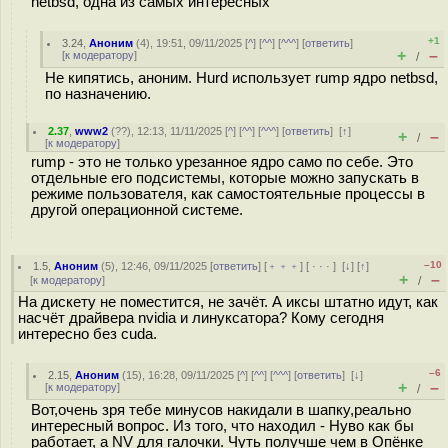
netbsd, одна из самых интересных
+1
3.24
,
Аноним
(
4
), 19:51, 09/11/2025 [
^
] [
^^
] [
^^^
] [
ответить
]
+
–
[
к модератору
]
/
Не кипятись, аноним. Hurd использует rump ядро netbsd,
по назначению.
2.37
,
www2
(
??
), 12:13, 11/11/2025 [
^
] [
^^
] [
^^^
] [
ответить
]
[
↑
]
+
–
/
[
к модератору
]
rump - это не только урезанное ядро само по себе. Это
отдельные его подсистемы, которые можно запускать в
режиме пользователя, как самостоятельные процессы в
другой операционной системе.
–10
1.5
,
Аноним
(
5
), 12:46, 09/11/2025 [
ответить
] [
﹢﹢﹢
] [
· · ·
]
[
↓
] [
↑
]
+
–
[
к модератору
]
/
На дискету не поместится, не зачёт. А иксы штатно идут, как
насчёт драйвера nvidia и линуксатора? Кому сегодня
интересно без cuda.
–6
2.15
,
Аноним
(
15
), 16:28, 09/11/2025 [
^
] [
^^
] [
^^^
] [
ответить
]
[
↓
]
+
–
[
к модератору
]
/
Вот,очень зря тебе минусов накидали в шапку,реально
интересный вопрос. Из того, что находил - Нуво как бы
работает, а NV для галочки. Чуть получше чем в Опёнке