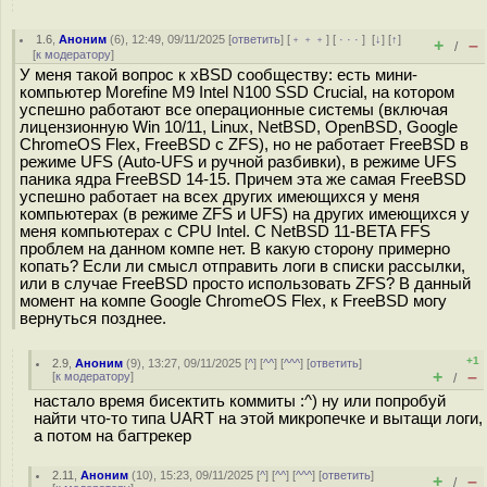
1.6
,
Аноним
(
6
), 12:49, 09/11/2025 [
ответить
] [
﹢﹢﹢
] [
· · ·
]
[
↓
] [
↑
]
+
–
/
[
к модератору
]
У меня такой вопрос к xBSD сообществу: есть мини-
компьютер Morefine M9 Intel N100 SSD Crucial, на котором
успешно работают все операционные системы (включая
лицензионную Win 10/11, Linux, NetBSD, OpenBSD, Google
ChromeOS Flex, FreeBSD с ZFS), но не работает FreeBSD в
режиме UFS (Auto-UFS и ручной разбивки), в режиме UFS
паника ядра FreeBSD 14-15. Причем эта же самая FreeBSD
успешно работает на всех других имеющихся у меня
компьютерах (в режиме ZFS и UFS) на других имеющихся у
меня компьютерах с CPU Intel. С NetBSD 11-BETA FFS
проблем на данном компе нет. В какую сторону примерно
копать? Если ли смысл отправить логи в списки рассылки,
или в случае FreeBSD просто использовать ZFS? В данный
момент на компе Google ChromeOS Flex, к FreeBSD могу
вернуться позднее.
+1
2.9
,
Аноним
(
9
), 13:27, 09/11/2025 [
^
] [
^^
] [
^^^
] [
ответить
]
+
–
[
к модератору
]
/
настало время бисектить коммиты :^) ну или попробуй
найти что-то типа UART на этой микропечке и вытащи логи,
а потом на багтрекер
2.11
,
Аноним
(
10
), 15:23, 09/11/2025 [
^
] [
^^
] [
^^^
] [
ответить
]
+
–
/