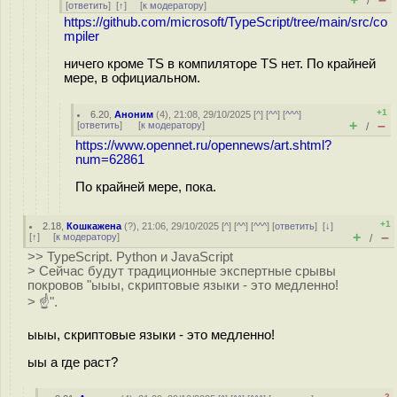
/
[
ответить
]
[
↑
] [
к модератору
]
https://github.com/microsoft/TypeScript/tree/main/src/co
mpiler
ничего кроме TS в компиляторе TS нет. По крайней
мере, в официальном.
+1
6.20
,
Аноним
(
4
), 21:08, 29/10/2025 [
^
] [
^^
] [
^^^
]
+
–
[
ответить
]
[
к модератору
]
/
https://www.opennet.ru/opennews/art.shtml?
num=62861
По крайней мере, пока.
+1
2.18
,
Кошкажена
(
?
), 21:06, 29/10/2025 [
^
] [
^^
] [
^^^
] [
ответить
]
[
↓
]
+
–
[
↑
] [
к модератору
]
/
>> TypeScript. Python и JavaScript
> Сейчас будут традиционные экспертные срывы
покровов "ыыы, скриптовые языки - это медленно!
> ☝️".
ыыы, скриптовые языки - это медленно!
ыы а где раст?
–2