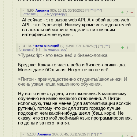
5.90
,
Аноним
(
83
), 10:13, 30/10/2025 [
^
] [
^^
] [
^^^
]
+
–
/
[
ответить
]
[
к модератору
]
AI сейчас - это вызов web API. А любой вызов web
API - это Typescript. Никому кроме исследователей
на локальной машине модели с питонячьим
интерфейсом не нужны.
4.134
,
Чтото знающий
(
?
), 03:01, 02/11/2025 [
^
] [
^^
] [
^^^
]
+
–
/
[
ответить
]
[
↑
] [
к модератору
]
>Typescript - это весь веб и бизнес-логика.
Бред же. Какая-то часть веба и бизнес-логики - да.
Может даже бОльшая. Но уж точно не всё.
>Питон - преимущественно студенты/школьники. И
очень узкая ниша машинного обучения.
Ну вот я и не студент, и не школьник. К машинному
обучению не имею никакого отношения. А Питон
использую, тем не менее (для автоматизации всякой
рутины), потому что он для этого гораздо лучше
подходит, чем какой-нибудь шелл (баш, корн). Не
скажу, что это мой любимый язык программирования,
но деньги за него платят.
5.138
,
Аноним
(
83
), 08:45, 03/11/2025 [
^
] [
^^
] [
^^^
]
+
–
/