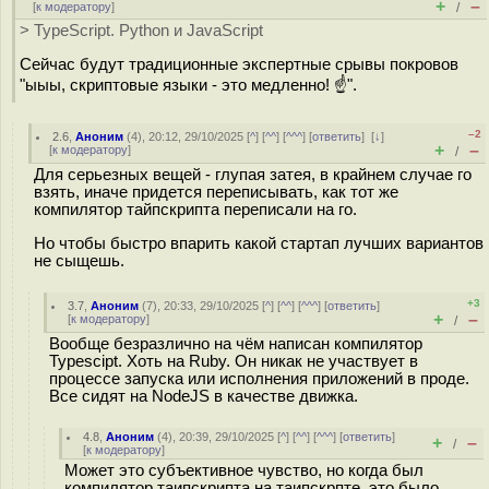
+
–
[
к модератору
]
/
> TypeScript. Python и JavaScript
Сейчас будут традиционные экспертные срывы покровов
"ыыы, скриптовые языки - это медленно! ☝️".
–2
2.6
,
Аноним
(
4
), 20:12, 29/10/2025 [
^
] [
^^
] [
^^^
] [
ответить
]
[
↓
]
+
–
[
к модератору
]
/
Для серьезных вещей - глупая затея, в крайнем случае го
взять, иначе придется переписывать, как тот же
компилятор тайпскрипта переписали на го.
Но чтобы быстро впарить какой стартап лучших вариантов
не сыщешь.
+3
3.7
,
Аноним
(
7
), 20:33, 29/10/2025 [
^
] [
^^
] [
^^^
] [
ответить
]
+
–
[
к модератору
]
/
Вообще безразлично на чём написан компилятор
Typescipt. Хоть на Ruby. Он никак не участвует в
процессе запуска или исполнения приложений в проде.
Все сидят на NodeJS в качестве движка.
4.8
,
Аноним
(
4
), 20:39, 29/10/2025 [
^
] [
^^
] [
^^^
] [
ответить
]
+
–
/
[
к модератору
]
Может это субъективное чувство, но когда был
компилятор таипскрипта на таипскрпте, это было