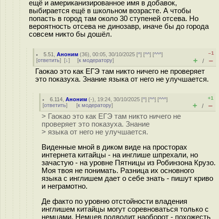
ещё и американизированное имя в добавок,
выбирается ещё в школьном возрасте. А чтобы
попасть в город там около 30 ступеней отсева. Но
вероятность отсева не динозавр, иначе бы до города
совсем никто бы дошёл.
–1
5.51
,
Аноним
(
36
), 00:05, 30/10/2025 [
^
] [
^^
] [
^^^
]
+
–
[
ответить
]
[
↓
] [
к модератору
]
/
Гаокао это как ЕГЭ там никто ничего не проверяет
это показуха. Знание языка от него не улучшается.
+1
6.114
,
Аноним
(
-
), 19:24, 30/10/2025 [
^
] [
^^
] [
^^^
]
+
–
[
ответить
]
[
к модератору
]
/
> Гаокао это как ЕГЭ там никто ничего не
проверяет это показуха. Знание
> языка от него не улучшается.
Виденные мной в диком виде на просторах
интернета китайцы - на инглише шпрехали, но
зачастую - на уровне Пятницы из Робинзона Крузо.
Моя твоя не понимать. Разница их основного
языка с инглишем дает о себе знать - пишут криво
и неграмотно.
Де факто по уровню отстойности владения
инглишем китайцы могут соревноваться только с
немцами. Немцев подводит наоборот - похожесть