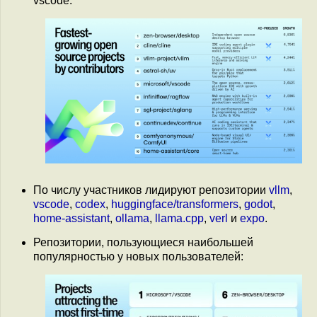
vscode.
По числу участников лидируют репозитории
vllm
,
vscode
,
codex
,
huggingface/transformers
,
godot
,
home-assistant
,
ollama
,
llama.cpp
,
verl
и
expo
.
Репозитории, пользующиеся наибольшей
популярностью у новых пользователей: