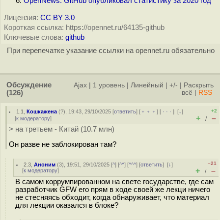
OpenNews: GitHub опубликовал статистику за 2020 год
Лицензия:
CC BY 3.0
Короткая ссылка: https://opennet.ru/64135-github
Ключевые слова:
github
При перепечатке указание ссылки на opennet.ru обязательно
Обсуждение
Ajax
|
1 уровень
|
Линейный
|
+/-
|
Раскрыть
(126)
всё
|
RSS
+2
1.1
,
Кошкажена
(
?
), 19:43, 29/10/2025 [
ответить
] [
﹢﹢﹢
] [
· · ·
]
[
↓
]
+
–
[
к модератору
]
/
> на третьем - Китай (10.7 млн)
Он разве не заблокирован там?
–21
2.3
,
Аноним
(
3
), 19:51, 29/10/2025 [
^
] [
^^
] [
^^^
] [
ответить
]
[
↓
]
+
–
[
к модератору
]
/
В самом коррумпированном на свете государстве, где сам
разработчик GFW его прям в ходе своей же лекци ничего
не стесняясь обходит, когда обнаруживает, что материал
для лекции оказался в блоке?