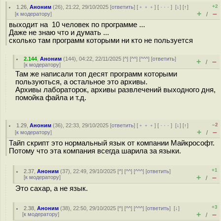
+2
1.26
,
Аноним
(
26
), 21:22, 29/10/2025 [
ответить
] [
﹢﹢﹢
] [
· · ·
]
[
↓
] [
↑
]
+
–
[
к модератору
]
/
выходит на 10 человек по программе ...
Даже не знаю что и думать ...
сколько там программ которыми ни кто не пользуется
2.144
,
Аноним
(
144
), 04:22, 22/11/2025 [
^
] [
^^
] [
^^^
] [
ответить
]
+
–
/
[
к модератору
]
Там же написали топ десят программ которыми
пользуються, а остальное это архивы.
Архивы лабораторок, архивы развлечений выходного дня,
помойка файла и т.д.
–2
1.29
,
Аноним
(
36
), 22:33, 29/10/2025 [
ответить
] [
﹢﹢﹢
] [
· · ·
]
[
↓
] [
↑
]
+
–
[
к модератору
]
/
Тайп скрипт это нормальный язык от компании Майкрософт.
Потому что эта компания всегда шарила за языки.
+1
2.37
,
Аноним
(
37
), 22:49, 29/10/2025 [
^
] [
^^
] [
^^^
] [
ответить
]
+
–
[
к модератору
]
/
Это сахар, а не язык.
+3
2.38
,
Аноним
(
38
), 22:50, 29/10/2025 [
^
] [
^^
] [
^^^
] [
ответить
]
[
↓
]
+
–
[
к модератору
]
/