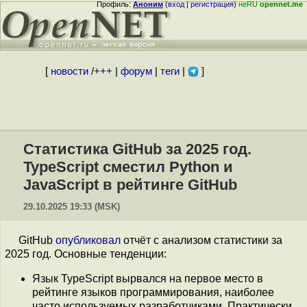
Профиль:
Аноним
(
вход
|
регистрация
)
неRU
opennet.me
[
новости
/
+++
|
форум
|
теги
|
]
Статистика GitHub за 2025 год.
TypeScript сместил Python и
JavaScript в рейтинге GitHub
29.10.2025 19:33 (MSK)
GitHub
опубликовал
отчёт с анализом статистики за
2025 год. Основные тенденции:
Язык TypeScript вырвался на первое место в
рейтинге языков программирования, наиболее
часто используемых разработчиками. Практически