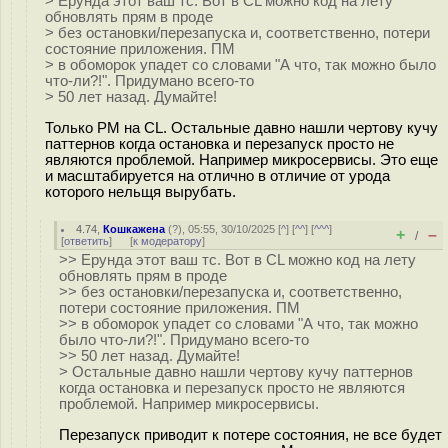
> Ерунда этот ваш тс. Вот в CL можно код на лету
обновлять прям в проде
> без остановки/перезапуска и, соответственно, потери
состояние приложения. ПМ
> в обоморок упадет со словами "А что, так можно было
что-ли?!". Придумано всего-то
> 50 лет назад. Думайте!
Только PM на CL. Остальные давно нашли чертову кучу
паттернов когда остановка и перезапуск просто не
являются проблемой. Например микросервисы. Это еще
и масштабируется на отлично в отличие от урода
которого нельщя вырубать.
4.74
,
Кошкажена
(
?
), 05:55, 30/10/2025 [
^
] [
^^
] [
^^^
]
+
–
/
[
ответить
]
[
к модератору
]
>> Ерунда этот ваш тс. Вот в CL можно код на лету
обновлять прям в проде
>> без остановки/перезапуска и, соответственно,
потери состояние приложения. ПМ
>> в обоморок упадет со словами "А что, так можно
было что-ли?!". Придумано всего-то
>> 50 лет назад. Думайте!
> Остальные давно нашли чертову кучу паттернов
когда остановка и перезапуск просто не являются
проблемой. Например микросервисы.
Перезапуск приводит к потере состояния, не все будет