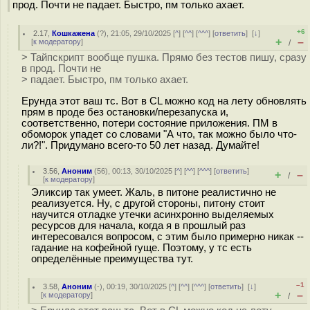
прод. Почти не падает. Быстро, пм только ахает.
+6
2.17
,
Кошкажена
(
?
), 21:05, 29/10/2025 [
^
] [
^^
] [
^^^
] [
ответить
]
[
↓
]
+
–
[
к модератору
]
/
> Тайпскрипт вообще пушка. Прямо без тестов пишу, сразу
в прод. Почти не
> падает. Быстро, пм только ахает.
Ерунда этот ваш тс. Вот в CL можно код на лету обновлять
прям в проде без остановки/перезапуска и,
соответственно, потери состояние приложения. ПМ в
обоморок упадет со словами "А что, так можно было что-
ли?!". Придумано всего-то 50 лет назад. Думайте!
3.56
,
Аноним
(
56
), 00:13, 30/10/2025 [
^
] [
^^
] [
^^^
] [
ответить
]
+
–
/
[
к модератору
]
Эликсир так умеет. Жаль, в питоне реалистично не
реализуется. Ну, с другой стороны, питону стоит
научится отладке утечки асинхронно выделяемых
ресурсов для начала, когда я в прошлый раз
интересовался вопросом, с этим было примерно никак --
гадание на кофейной гуще. Поэтому, у тс есть
определённые преимущества тут.
–1
3.58
,
Аноним
(
-
), 00:19, 30/10/2025 [
^
] [
^^
] [
^^^
] [
ответить
]
[
↓
]
+
–
[
к модератору
]
/