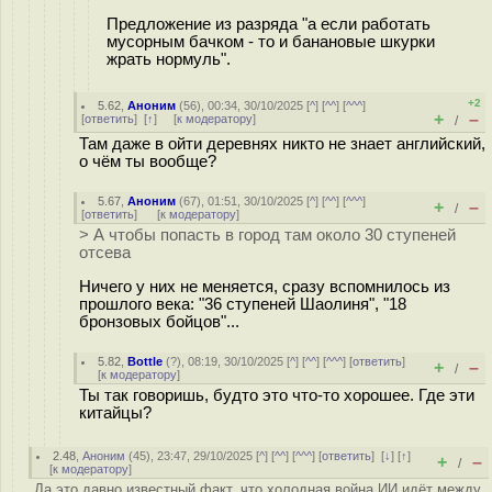
Предложение из разряда "а если работать
мусорным бачком - то и банановые шкурки
жрать нормуль".
+2
5.62
,
Аноним
(
56
), 00:34, 30/10/2025 [
^
] [
^^
] [
^^^
]
+
–
[
ответить
]
[
↑
] [
к модератору
]
/
Там даже в ойти деревнях никто не знает английский,
о чём ты вообще?
5.67
,
Аноним
(
67
), 01:51, 30/10/2025 [
^
] [
^^
] [
^^^
]
+
–
/
[
ответить
]
[
к модератору
]
> А чтобы попасть в город там около 30 ступеней
отсева
Ничего у них не меняется, сразу вспомнилось из
прошлого века: "36 ступеней Шаолиня", "18
бронзовых бойцов"...
5.82
,
Bottle
(
?
), 08:19, 30/10/2025 [
^
] [
^^
] [
^^^
] [
ответить
]
+
–
/
[
к модератору
]
Ты так говоришь, будто это что-то хорошее. Где эти
китайцы?
2.48
,
Аноним
(
45
), 23:47, 29/10/2025 [
^
] [
^^
] [
^^^
] [
ответить
]
[
↓
] [
↑
]
+
–
/
[
к модератору
]
Да это давно известный факт, что холодная война ИИ идёт между