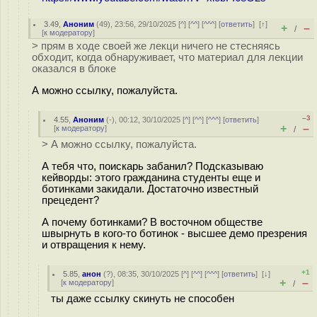
3.49
,
Аноним
(
49
), 23:56, 29/10/2025 [
^
] [
^^
] [
^^^
] [
ответить
]
[
↑
]
+
–
/
[
к модератору
]
> прям в ходе своей же лекци ничего не стесняясь
обходит, когда обнаруживает, что материал для лекции
оказался в блоке
А можно ссылку, пожалуйста.
–3
4.55
,
Аноним
(
-
), 00:12, 30/10/2025 [
^
] [
^^
] [
^^^
] [
ответить
]
+
–
[
к модератору
]
/
> А можно ссылку, пожалуйста.
А тебя что, поискарь забанил? Подсказываю
кейворды: этого гражданина студенты еще и
ботинками закидали. Достаточно известный
прецедент?
А почему ботинками? В восточном обществе
швырнуть в кого-то ботинок - высшее демо презрения
и отвращения к нему.
+1
5.85
,
анон
(
?
), 08:35, 30/10/2025 [
^
] [
^^
] [
^^^
] [
ответить
]
[
↓
]
+
–
[
к модератору
]
/
ты даже ссылку скинуть не способен