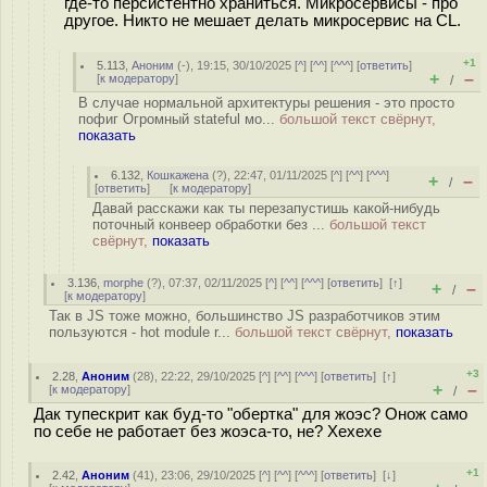
где-то персистентно храниться. Микросервисы - про
другое. Никто не мешает делать микросервис на CL.
+1
5.113
,
Аноним
(
-
), 19:15, 30/10/2025 [
^
] [
^^
] [
^^^
] [
ответить
]
+
–
[
к модератору
]
/
В случае нормальной архитектуры решения - это просто
пофиг Огромный stateful мо...
большой текст свёрнут,
показать
6.132
,
Кошкажена
(
?
), 22:47, 01/11/2025 [
^
] [
^^
] [
^^^
]
+
–
/
[
ответить
]
[
к модератору
]
Давай расскажи как ты перезапустишь какой-нибудь
поточный конвеер обработки без ...
большой текст
свёрнут,
показать
3.136
,
morphe
(
?
), 07:37, 02/11/2025 [
^
] [
^^
] [
^^^
] [
ответить
]
[
↑
]
+
–
/
[
к модератору
]
Так в JS тоже можно, большинство JS разработчиков этим
пользуются - hot module r...
большой текст свёрнут,
показать
+3
2.28
,
Аноним
(
28
), 22:22, 29/10/2025 [
^
] [
^^
] [
^^^
] [
ответить
]
[
↑
]
+
–
[
к модератору
]
/
Дак тупескрит как буд-то "обертка" для жоэс? Онож само
по себе не работает без жоэса-то, не? Хехехе
+1
2.42
,
Аноним
(
41
), 23:06, 29/10/2025 [
^
] [
^^
] [
^^^
] [
ответить
]
[
↓
]