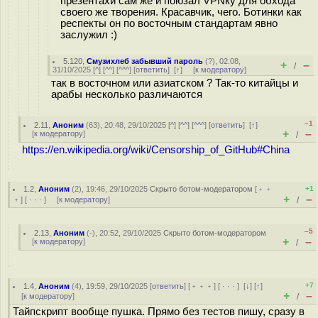
презентахи сам же и поюзал VPNку для обхода
своего же творения. Красавчик, чего. Ботинки как
респекты он по восточным стандартам явно
заслужил :)
5.120
,
Смузихлеб забывший пароль
(
?
), 02:08,
+
–
/
31/10/2025 [
^
] [
^^
] [
^^^
] [
ответить
]
[
↑
] [
к модератору
]
так в восточном или азиатском ? Так-то китайцы и
арабы несколько различаются
–1
2.11
,
Аноним
(
63
), 20:48, 29/10/2025 [
^
] [
^^
] [
^^^
] [
ответить
]
[
↑
]
+
–
[
к модератору
]
/
https://en.wikipedia.org/wiki/Censorship_of_GitHub#China
1.2
,
Аноним
(
2
), 19:46, 29/10/2025
Скрыто ботом-модератором
[
﹢﹢
+1
+
–
﹢
] [
· · ·
] [
к модератору
]
/
–5
2.13
,
Аноним
(
-
), 20:52, 29/10/2025
Скрыто ботом-модератором
+
–
[
к модератору
]
/
+7
1.4
,
Аноним
(
4
), 19:59, 29/10/2025 [
ответить
] [
﹢﹢﹢
] [
· · ·
]
[
↓
] [
↑
]
+
–
[
к модератору
]
/
Тайпскрипт вообще пушка. Прямо без тестов пишу, сразу в