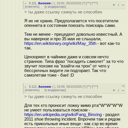
6.111
,
Аноним
(
-
), 19:00, 30/10/2025 [
^
] [
^^
] [
^^^
]
+
–
/
[
ответить
]
[
к модератору
]
> ты даже ссылку скинуть не способен
Я их не храню. Предполагается что посетители
опеннета в состоянии поюзать поискарь сами.
Тем не менее - прецедент довольно известный. А
вы наверное и про 35 мая не слышали,
https://en.wiktionary.org/wiki/May_35th
- вот как-то
так.
Цензоряют в чайнике даже и совсем нечто
странное. Типа фраз "посадить самолет" за то что
звучит похоже на "взайти на трон" от чего у
бессрочных видите ли подгорает. Так что
самолетам тоже - бан! :D
+1
6.112
,
Аноним
(
-
), 19:08, 30/10/2025 [
^
] [
^^
] [
^^^
]
+
–
[
ответить
]
[
к модератору
]
/
> ты даже ссылку скинуть не способен
Для тех кто проносит ложку мимо рта^W^W^W^W
не умеет пользоваться поиском -
https://en.wikipedia.org/wiki/Fang_Binxing
- раздел
2011 shoe throwing incident. Впрочем там и рядом
есть прикольные иные вещи - как сэр во время