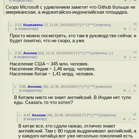
+
–
[
к модератору
]
/
Скоро Microsoft с удивлением заметит что Github больше не
американская, а индокитайско-индонезийская площадка.
+5
2.22
,
Кошкажена
(
?
), 21:09, 29/10/2025 [
^
] [
^^
] [
^^^
] [
ответить
]
+
–
[
к модератору
]
/
Просто можно посмотреть, кто там в руководстве сейчас и
будет понятно, что не скоро, а уже.
+1
2.23
,
Аноним
(
63
), 21:12, 29/10/2025 [
^
] [
^^
] [
^^^
] [
ответить
]
[
↓
]
+
–
[
к модератору
]
/
Население США ~ 345 млн. человек.
Население Индии ~ 1,46 млрд. человек.
Население Китая ~ 1,41 млрд. человек.
–7
3.30
,
Аноним
(
36
), 22:35, 29/10/2025 [
^
] [
^^
] [
^^^
] [
ответить
]
+
–
[
к модератору
]
/
В Китаем никто не знает английский. В Индии нет тупо
еды. Сказать то что хотел?
+2
4.47
,
Аноним
(
45
), 23:38, 29/10/2025 [
^
] [
^^
] [
^^^
] [
ответить
]
+
–
[
к модератору
]
/
В китае все, кто сдали гаокао, отлично знают
английский. Там с 80 годов выдрачивают английский, а
у каждого китайца вот уже несколько поколений есть