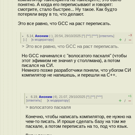
понятно. А когда его переписывают и говорят:
смотрите, стало быстрее... Ну такое. Как будто
потеряли веру в то, что делают.
Это все равно, что GCC на раст переписать.
–3
5.14
,
Аноним
(
-
), 20:54, 29/10/2025 [
^
] [
^^
] [
^^^
] [
ответить
]
+
–
[
↓
] [
к модератору
]
/
> Это все равно, что GCC на раст переписать.
Но GCC начинался с "волосатого паскаля" (чтобы
этот эфимизм не значил у столлмана), а потом
писался на СИ.
Немного позже разработчики поняли, что убогом СИ
компилятор не напишешь, и перешли на С++.
+1
6.19
,
Аноним
(
4
), 21:07, 29/10/2025 [
^
] [
^^
] [
^^^
]
+
–
[
ответить
]
[
к модератору
]
/
> волосатого паскаля
Конечно, чтобы написать компилятор, ее нужно на
чем-то писать. И проше сделать базу на том же
паскале, а потом переписать на то, под что язык.