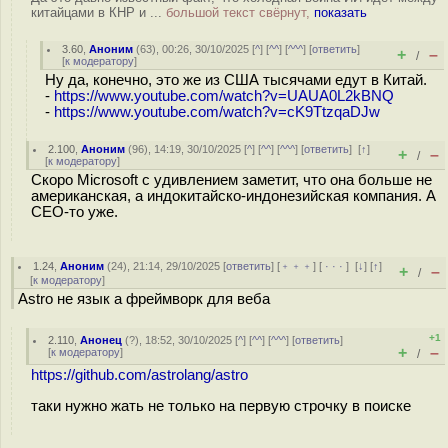
китайцами в КНР и ...
большой текст свёрнут,
показать
3.60
,
Аноним
(
63
), 00:26, 30/10/2025 [
^
] [
^^
] [
^^^
] [
ответить
]
+
–
/
[
к модератору
]
Ну да, конечно, это же из США тысячами едут в Китай.
-
https://www.youtube.com/watch?v=UAUA0L2kBNQ
-
https://www.youtube.com/watch?v=cK9TtzqaDJw
2.100
,
Аноним
(
96
), 14:19, 30/10/2025 [
^
] [
^^
] [
^^^
] [
ответить
]
[
↑
]
+
–
/
[
к модератору
]
Скоро Microsoft с удивлением заметит, что она больше не
американская, а индокитайско-индонезийская компания. А
CEO-то уже.
1.24
,
Аноним
(
24
), 21:14, 29/10/2025 [
ответить
] [
﹢﹢﹢
] [
· · ·
]
[
↓
] [
↑
]
+
–
/
[
к модератору
]
Astro не язык а фреймворк для веба
+1
2.110
,
Анонец
(
?
), 18:52, 30/10/2025 [
^
] [
^^
] [
^^^
] [
ответить
]
+
–
[
к модератору
]
/
https://github.com/astrolang/astro
таки нужно жать не только на первую строчку в поиске