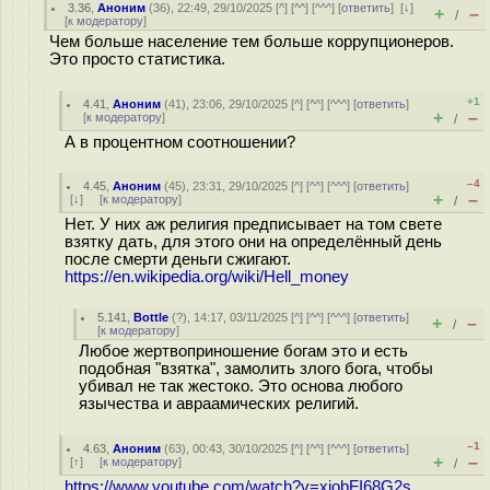
3.36
,
Аноним
(
36
), 22:49, 29/10/2025 [
^
] [
^^
] [
^^^
] [
ответить
]
[
↓
]
+
–
/
[
к модератору
]
Чем больше население тем больше коррупционеров.
Это просто статистика.
+1
4.41
,
Аноним
(
41
), 23:06, 29/10/2025 [
^
] [
^^
] [
^^^
] [
ответить
]
+
–
[
к модератору
]
/
А в процентном соотношении?
–4
4.45
,
Аноним
(
45
), 23:31, 29/10/2025 [
^
] [
^^
] [
^^^
] [
ответить
]
+
–
[
↓
] [
к модератору
]
/
Нет. У них аж религия предписывает на том свете
взятку дать, для этого они на определённый день
после смерти деньги сжигают.
https://en.wikipedia.org/wiki/Hell_money
5.141
,
Bottle
(
?
), 14:17, 03/11/2025 [
^
] [
^^
] [
^^^
] [
ответить
]
+
–
/
[
к модератору
]
Любое жертвоприношение богам это и есть
подобная "взятка", замолить злого бога, чтобы
убивал не так жестоко. Это основа любого
язычества и авраамических религий.
–1
4.63
,
Аноним
(
63
), 00:43, 30/10/2025 [
^
] [
^^
] [
^^^
] [
ответить
]
+
–
[
↑
] [
к модератору
]
/
https://www.youtube.com/watch?v=xiobFI68G2s