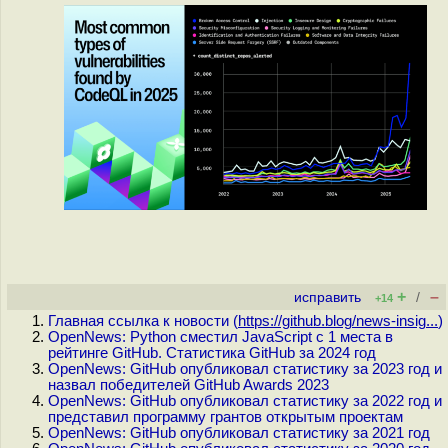
+
–
исправить
/
+14
Главная ссылка к новости (
https://github.blog/news-insig...
)
OpenNews: Python сместил JavaScript с 1 места в
рейтинге GitHub. Статистика GitHub за 2024 год
OpenNews: GitHub опубликовал статистику за 2023 год и
назвал победителей GitHub Awards 2023
OpenNews: GitHub опубликовал статистику за 2022 год и
представил программу грантов открытым проектам
OpenNews: GitHub опубликовал статистику за 2021 год