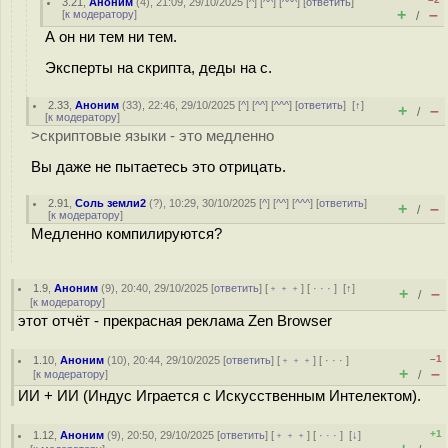
3.21
,
Аноним
(
4
), 21:09, 29/10/2025 [
^
] [
^^
] [
^^^
] [
ответить
]
+
–
[
к модератору
]
/
А он ни тем ни тем.
Эксперты на скрипта, деды на с.
2.33
,
Аноним
(
33
), 22:46, 29/10/2025 [
^
] [
^^
] [
^^^
] [
ответить
]
[
↑
]
+
–
/
[
к модератору
]
>скриптовые языки - это медленно
Вы даже не пытаетесь это отрицать.
2.91
,
Соль земли2
(
?
), 10:29, 30/10/2025 [
^
] [
^^
] [
^^^
] [
ответить
]
+
–
/
[
к модератору
]
Медленно компилируются?
1.9
,
Аноним
(
9
), 20:40, 29/10/2025 [
ответить
] [
﹢﹢﹢
] [
· · ·
]
[
↑
]
+
–
/
[
к модератору
]
этот отчёт - прекрасная реклама Zen Browser
–1
1.10
,
Аноним
(
10
), 20:44, 29/10/2025 [
ответить
] [
﹢﹢﹢
] [
· · ·
]
+
–
[
к модератору
]
/
ИИ + ИИ (Индус Играется с Искусственным Интелектом).
+1
1.12
,
Аноним
(
9
), 20:50, 29/10/2025 [
ответить
] [
﹢﹢﹢
] [
· · ·
]
[
↓
]