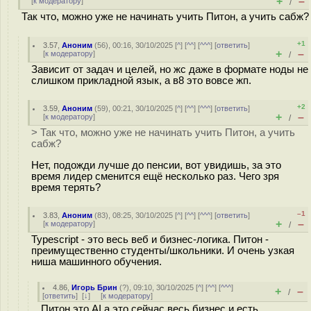
+
–
[
к модератору
]
/
Так что, можно уже не начинать учить Питон, а учить сабж?
+1
3.57
,
Аноним
(
56
), 00:16, 30/10/2025 [
^
] [
^^
] [
^^^
] [
ответить
]
+
–
[
к модератору
]
/
Зависит от задач и целей, но жс даже в формате ноды не
слишком прикладной язык, а в8 это вовсе жп.
+2
3.59
,
Аноним
(
59
), 00:21, 30/10/2025 [
^
] [
^^
] [
^^^
] [
ответить
]
+
–
[
к модератору
]
/
> Так что, можно уже не начинать учить Питон, а учить
сабж?
Нет, подожди лучше до пенсии, вот увидишь, за это
время лидер сменится ещё несколько раз. Чего зря
время терять?
–1
3.83
,
Аноним
(
83
), 08:25, 30/10/2025 [
^
] [
^^
] [
^^^
] [
ответить
]
+
–
[
к модератору
]
/
Typescript - это весь веб и бизнес-логика. Питон -
преимущественно студенты/школьники. И очень узкая
ниша машинного обучения.
4.86
,
Игорь Брин
(
?
), 09:10, 30/10/2025 [
^
] [
^^
] [
^^^
]
+
–
/
[
ответить
]
[
↓
] [
к модератору
]
Питон это AI а это сейчас весь бизнес и есть.