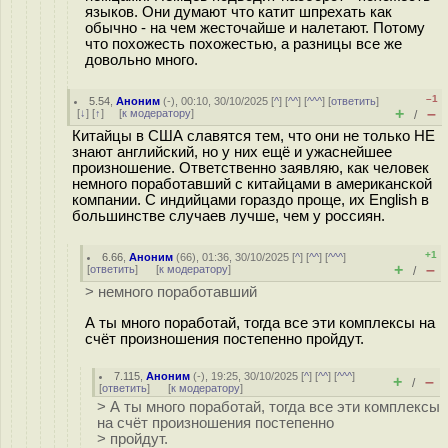
языков. Они думают что катит шпрехать как
обычно - на чем жесточайше и налетают. Потому
что похожесть похожестью, а разницы все же
довольно много.
–1
5.54
,
Аноним
(
-
), 00:10, 30/10/2025 [
^
] [
^^
] [
^^^
] [
ответить
]
+
–
[
↓
] [
↑
] [
к модератору
]
/
Китайцы в США славятся тем, что они не только НЕ
знают английский, но у них ещё и ужаснейшее
произношение. Ответственно заявляю, как человек
немного поработавший с китайцами в американской
компании. С индийцами гораздо проще, их English в
большинстве случаев лучше, чем у россиян.
+1
6.66
,
Аноним
(
66
), 01:36, 30/10/2025 [
^
] [
^^
] [
^^^
]
+
–
[
ответить
]
[
к модератору
]
/
> немного поработавший
А ты много поработай, тогда все эти комплексы на
счёт произношения постепенно пройдут.
7.115
,
Аноним
(
-
), 19:25, 30/10/2025 [
^
] [
^^
] [
^^^
]
+
–
/
[
ответить
]
[
к модератору
]
> А ты много поработай, тогда все эти комплексы
на счёт произношения постепенно
> пройдут.