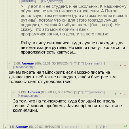
[
ответить
]
[
к модератору
]
> Ну вот я и не студент, и не школьник. К машинному
обучению не имею никакого отношения. А Питон
использую, тем не менее (для автоматизации всякой
рутины), потому что он для этого гораздо лучше
подходит, чем какой-нибудь шелл (баш, корн). Не
скажу, что это мой любимый язык
программирования, но деньги за него платят.
Ruby, в силу синтаксиса, куда лучше подходит для
автоматизации рутины. Но мыши плачут, колются, и
продолжают есть кактусы....
2.68
,
Аноним
(
68
), 02:31, 30/10/2025 [
^
] [
^^
] [
^^^
] [
ответить
]
[
↑
]
+
–
/
[
к модератору
]
зачем писать на тайпскрипт, если можно писать на
джаваскрипт. всё также не падает, ещё и быстрее. пм
только стонет от удовольствия
3.139
,
Аноним
(
83
), 08:47, 03/11/2025 [
^
] [
^^
] [
^^^
] [
ответить
]
+
–
/
[
к модератору
]
За тем, что на тайпскрипте куда больший контроль
типов. И многие проблемы Javascript ловятся на этапе
компиляции.
+4
1.5
,
Аноним
(
5
), 20:02, 29/10/2025 [
ответить
] [
﹢﹢﹢
] [
· · ·
]
[
↓
] [
↑
]