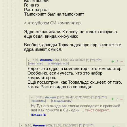
Вот и пошли
Го на го
Раст на раст
Таипскрипт был на таипскрипт
> что убогом СИ компилятор
Ядро же написали. К слову, не только линукс а
еще бздя, винда х-но-уникс
Вообще, доводы Торвальдса про cpp в контексте
ядра имеют смысл.
7.96
,
Аноним
(
96
), 13:09, 30/10/2025 [
^
] [
^^
] [
^^^
]
+
–
/
[
ответить
]
[
к модератору
]
Ядро - это ядро, а компилятор - это компилятор.
Особенно, если учесть, что это набор
компиляторов.
Ещё посмотрим, как Торвальдс ох..неет, от того,
как на Расте в ядро на овнокодят.
8.128
,
Аноним
(
128
), 09:47, 01/11/2025 [
^
] [
^^
] [
^^^
]
+
–
/
[
ответить
]
[
к модератору
]
Ну Тут его ожидания слегка совпадают с практикой
rust Как принято в Си - один ...
текст свёрнут,
показать
5.16
,
Аноним
(
83
), 21:05, 29/10/2025 [
^
] [
^^
] [
^^^
]
+
–