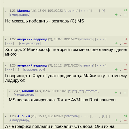
+1
1.21
,
Минона
(
ok
), 15:04, 10/11/2023 [
ответить
] [
﹢﹢﹢
] [
· · ·
]
[
↑
]
+
–
[
к модератору
]
/
Не можешь победить - возглавь (С) MS
–4
1.22
,
амерский ведроид
(
?
), 15:07, 10/11/2023 [
ответить
] [
﹢﹢﹢
]
+
–
[
· · ·
]
[
к модератору
]
/
Хотя,да. У Майкрософт который там много где лидирут денег
много.
–7
1.25
,
амерский ведроид
(
?
), 15:12, 10/11/2023 [
ответить
] [
﹢﹢﹢
]
+
–
[
· · ·
]
[
↓
] [
к модератору
]
/
Говорили,что Хруст Гулаг продвигает,а Майки и тут по-моему
лидируют.
2.47
,
Аноним
(
47
), 15:37, 10/11/2023 [
^
] [
^^
] [
^^^
] [
ответить
]
+
–
/
[
к модератору
]
MS всегда лидировала. Тот же AVML на Rust написан.
+2
1.28
,
Аноним
(
28
), 15:17, 10/11/2023 [
ответить
] [
﹢﹢﹢
] [
· · ·
]
[
↓
] [
↑
]
+
–
[
к модератору
]
/
А чё графики поплыли и поехали? Стыдоба. Они их на