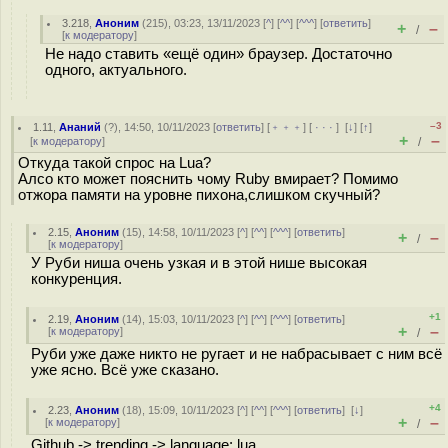
3.218
,
Аноним
(
215
), 03:23, 13/11/2023 [
^
] [
^^
] [
^^^
] [
ответить
]
+
–
/
[
к модератору
]
Не надо ставить «ещё один» браузер. Достаточно
одного, актуального.
–3
1.11
,
Ананий
(
?
), 14:50, 10/11/2023 [
ответить
] [
﹢﹢﹢
] [
· · ·
]
[
↓
] [
↑
]
+
–
[
к модератору
]
/
Откуда такой спрос на Lua?
Алсо кто может пояснить чому Ruby вмирает? Помимо
отжора памяти на уровне пихона,слишком скучный?
2.15
,
Аноним
(
15
), 14:58, 10/11/2023 [
^
] [
^^
] [
^^^
] [
ответить
]
+
–
/
[
к модератору
]
У Руби ниша очень узкая и в этой нише высокая
конкуренция.
+1
2.19
,
Аноним
(
14
), 15:03, 10/11/2023 [
^
] [
^^
] [
^^^
] [
ответить
]
+
–
[
к модератору
]
/
Руби уже даже никто не ругает и не набрасывает с ним всё
уже ясно. Всё уже сказано.
+4
2.23
,
Аноним
(
18
), 15:09, 10/11/2023 [
^
] [
^^
] [
^^^
] [
ответить
]
[
↓
]
+
–
[
к модератору
]
/
Github -> trending -> language: lua