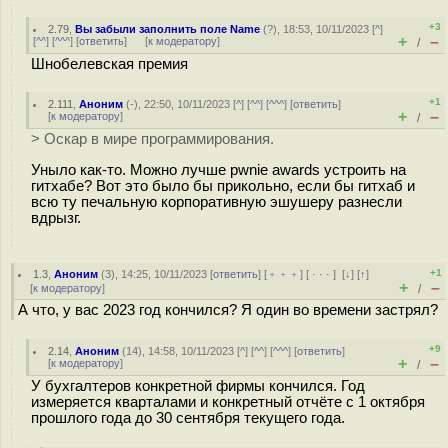
+3
2.79
,
Вы забыли заполнить поле Name
(
?
), 18:53, 10/11/2023 [
^
]
+
–
[
^^
] [
^^^
] [
ответить
]
[
к модератору
]
/
Шнобелевская премия
+1
2.111
,
Аноним
(
-
), 22:50, 10/11/2023 [
^
] [
^^
] [
^^^
] [
ответить
]
+
–
[
к модератору
]
/
> Оскар в мире программирования.
Уныло как-то. Можно лучше pwnie awards устроить на
гитхабе? Вот это было бы прикольно, если бы гитхаб и
всю ту печальную корпоративную эшушеру разнесли
вдрызг.
+1
1.3
,
Аноним
(
3
), 14:25, 10/11/2023 [
ответить
] [
﹢﹢﹢
] [
· · ·
]
[
↓
] [
↑
]
+
–
[
к модератору
]
/
А что, у вас 2023 год кончился? Я один во времени застрял?
+9
2.14
,
Аноним
(
14
), 14:58, 10/11/2023 [
^
] [
^^
] [
^^^
] [
ответить
]
+
–
[
к модератору
]
/
У бухгалтеров конкретной фирмы кончился. Год
измеряется кварталами и конкретный отчёте с 1 октября
прошлого года до 30 сентября текущего года.