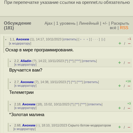
При перепечатке указание ссылки на opennet.ru обязательно
Обсуждение
Ajax
|
1 уровень
|
Линейный
|
+/-
|
Раскрыть
(181)
всё
|
RSS
–1
1.1
,
Аноним
(
1
), 14:17, 10/11/2023 [
ответить
] [
﹢﹢﹢
] [
· · ·
]
[
↓
]
+
–
[
к модератору
]
/
Оскар в мире программирования.
2.2
,
Alladin
(
?
), 14:22, 10/11/2023 [
^
] [
^^
] [
^^^
] [
ответить
]
+
–
/
[
к модератору
]
Вручается вам?
+16
2.7
,
Аноним
(
7
), 14:38, 10/11/2023 [
^
] [
^^
] [
^^^
] [
ответить
]
+
–
[
к модератору
]
/
Телеметрии
+3
2.18
,
Аноним
(
18
), 15:02, 10/11/2023 [
^
] [
^^
] [
^^^
] [
ответить
]
+
–
[
к модератору
]
/
*Золотая малина
2.68
,
Аноним
(
-
), 18:10, 10/11/2023
Скрыто ботом-модератором
+
–
/
[
к модератору
]