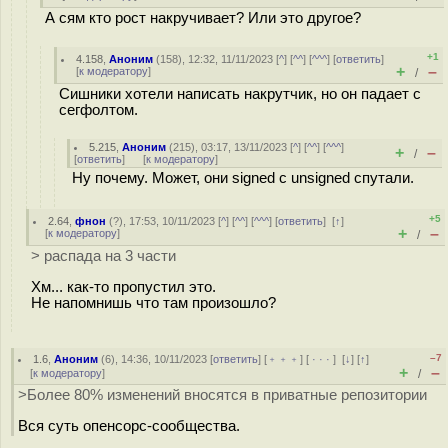
А сям кто рост накручивает? Или это другое?
+1
4.158
,
Аноним
(
158
), 12:32, 11/11/2023 [
^
] [
^^
] [
^^^
] [
ответить
]
+
–
[
к модератору
]
/
Сишники хотели написать накрутчик, но он падает с
сегфолтом.
5.215
,
Аноним
(
215
), 03:17, 13/11/2023 [
^
] [
^^
] [
^^^
]
+
–
/
[
ответить
]
[
к модератору
]
Ну почему. Может, они signed с unsigned спутали.
+5
2.64
,
фнон
(
?
), 17:53, 10/11/2023 [
^
] [
^^
] [
^^^
] [
ответить
]
[
↑
]
+
–
[
к модератору
]
/
> распада на 3 части
Хм... как-то пропустил это.
Не напомнишь что там произошло?
–7
1.6
,
Аноним
(
6
), 14:36, 10/11/2023 [
ответить
] [
﹢﹢﹢
] [
· · ·
]
[
↓
] [
↑
]
+
–
[
к модератору
]
/
>Более 80% изменений вносятся в приватные репозитории
Вся суть опенсорс-сообщества.