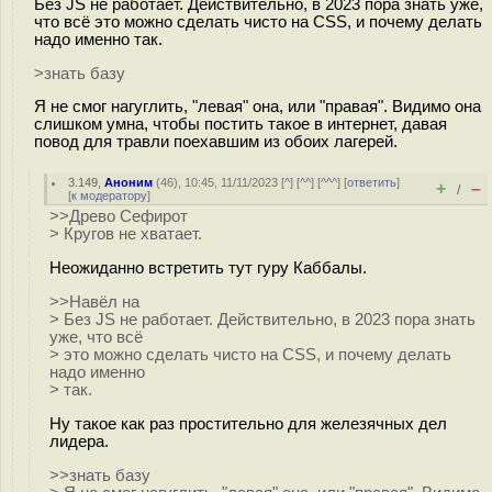
Без JS не работает. Действительно, в 2023 пора знать уже,
что всё это можно сделать чисто на CSS, и почему делать
надо именно так.
>знать базу
Я не смог нагуглить, "левая" она, или "правая". Видимо она
слишком умна, чтобы постить такое в интернет, давая
повод для травли поехавшим из обоих лагерей.
3.149
,
Аноним
(
46
), 10:45, 11/11/2023 [
^
] [
^^
] [
^^^
] [
ответить
]
+
–
/
[
к модератору
]
>>Древо Сефирот
> Кругов не хватает.
Неожиданно встретить тут гуру Каббалы.
>>Навёл на
> Без JS не работает. Действительно, в 2023 пора знать
уже, что всё
> это можно сделать чисто на CSS, и почему делать
надо именно
> так.
Ну такое как раз простительно для железячных дел
лидера.
>>знать базу