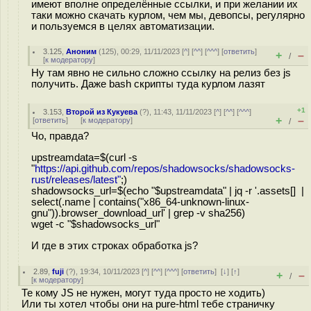
имеют вполне определённые ссылки, и при желании их
таки можно скачать курлом, чем мы, девопсы, регулярно
и пользуемся в целях автоматизации.
3.125
,
Аноним
(
125
), 00:29, 11/11/2023 [
^
] [
^^
] [
^^^
] [
ответить
]
+
–
/
[
к модератору
]
Ну там явно не сильно сложно ссылку на релиз без js
получить. Даже bash скрипты туда курлом лазят
+1
3.153
,
Второй из Кукуева
(
?
), 11:43, 11/11/2023 [
^
] [
^^
] [
^^^
]
+
–
[
ответить
]
[
к модератору
]
/
Чо, правда?
upstreamdata=$(curl -s
"
https://api.github.com/repos/shadowsocks/shadowsocks-
rust/releases/latest"
;)
shadowsocks_url=$(echo "$upstreamdata" | jq -r '.assets[] |
select(.name | contains("x86_64-unknown-linux-
gnu")).browser_download_url' | grep -v sha256)
wget -c "$shadowsocks_url"
И где в этих строках обработка js?
2.89
,
fuji
(
?
), 19:34, 10/11/2023 [
^
] [
^^
] [
^^^
] [
ответить
]
[
↓
] [
↑
]
+
–
/
[
к модератору
]
Те кому JS не нужен, могут туда просто не ходить)
Или ты хотел чтобы они на pure-html тебе страничку