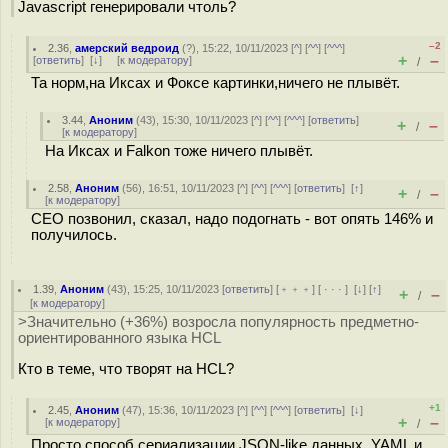
Javascript генерировали чтоль?
–2
2.36
,
амерский ведроид
(
?
), 15:22, 10/11/2023 [
^
] [
^^
] [
^^^
]
+
–
[
ответить
]
[
↓
] [
к модератору
]
/
Та норм,на Иксах и Фоксе картинки,ничего не плывёт.
3.44
,
Аноним
(
43
), 15:30, 10/11/2023 [
^
] [
^^
] [
^^^
] [
ответить
]
+
–
/
[
к модератору
]
На Иксах и Falkon тоже ничего плывёт.
2.58
,
Аноним
(
56
), 16:51, 10/11/2023 [
^
] [
^^
] [
^^^
] [
ответить
]
[
↑
]
+
–
/
[
к модератору
]
CEO позвонил, сказал, надо подогнать - вот опять 146% и
получилось.
1.39
,
Аноним
(
43
), 15:25, 10/11/2023 [
ответить
] [
﹢﹢﹢
] [
· · ·
]
[
↓
] [
↑
]
+
–
/
[
к модератору
]
>Значительно (+36%) возросла популярность предметно-
ориентированного языка HCL
Кто в теме, что творят на HCL?
+1
2.45
,
Аноним
(
47
), 15:36, 10/11/2023 [
^
] [
^^
] [
^^^
] [
ответить
]
[
↓
]
+
–
[
к модератору
]
/
Просто способ сериализации JSON-like данных. YAML и