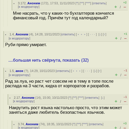
+2
3.172
,
Аноним
(
172
), 17:53, 11/11/2023 [
^
] [
^^
] [
^^^
] [
ответить
]
+
–
[
к модератору
]
/
Мне насрать, что у каких-то бухгалтеров кончился
финансовый год. Причём тут год календарный?
+1
1.4
,
Аноним
(
4
), 14:28, 10/11/2023 [
ответить
] [
﹢﹢﹢
] [
· · ·
]
[
↓
] [
↑
]
+
–
[
к модератору
]
/
Руби прямо умирает.
....большая нить свёрнута, показать (32)
–1
1.5
,
анон
(
?
), 14:29, 10/11/2023 [
ответить
] [
﹢﹢﹢
] [
· · ·
]
[
↓
] [
↑
]
+
–
[
к модератору
]
/
Рад за луа, но раст чет совсем не в тему в топе после
распада на 3 части, кидка от корпоратов и разрабов.
–1
2.17
,
Аноним
(
14
), 15:00, 10/11/2023 [
^
] [
^^
] [
^^^
] [
ответить
]
[
↓
]
+
–
[
к модератору
]
/
Накрутить рост языка настолько просто, что этим может
заняться даже любитель безопастных язычков.
+3
3.74
,
Аноним
(
74
), 18:35, 10/11/2023 [
^
] [
^^
] [
^^^
] [
ответить
]
+
–
[
к модератору
]
/