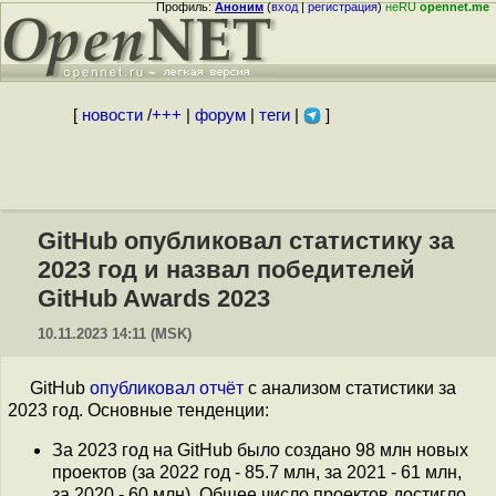
Профиль:
Аноним
(
вход
|
регистрация
)
неRU
opennet.me
[
новости
/
+++
|
форум
|
теги
|
]
GitHub опубликовал статистику за
2023 год и назвал победителей
GitHub Awards 2023
10.11.2023 14:11 (MSK)
GitHub
опубликовал
отчёт
с анализом статистики за
2023 год. Основные тенденции:
За 2023 год на GitHub было создано 98 млн новых
проектов (за 2022 год - 85.7 млн, за 2021 - 61 млн,
за 2020 - 60 млн). Общее число проектов достигло