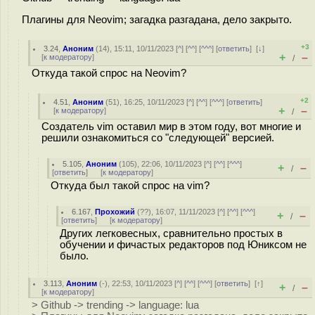
Плагины для Neovim; загадка разгадана, дело закрыто.
+3
3.24
,
Аноним
(
14
), 15:11, 10/11/2023 [
^
] [
^^
] [
^^^
] [
ответить
]
[
↓
]
+
–
[
к модератору
]
/
Откуда такой спрос на Neovim?
+2
4.51
,
Аноним
(
51
), 16:25, 10/11/2023 [
^
] [
^^
] [
^^^
] [
ответить
]
+
–
[
к модератору
]
/
Создатель vim оставил мир в этом году, вот многие и
решили ознакомиться со "следующей" версией.
5.105
,
Аноним
(
105
), 22:06, 10/11/2023 [
^
] [
^^
] [
^^^
]
+
–
/
[
ответить
]
[
к модератору
]
Откуда был такой спрос на vim?
6.167
,
Прохожий
(
??
), 16:07, 11/11/2023 [
^
] [
^^
] [
^^^
]
+
–
/
[
ответить
]
[
к модератору
]
Других легковесных, сравнительно простых в
обучении и фичастых редакторов под Юниксом не
было.
3.113
,
Аноним
(
-
), 22:53, 10/11/2023 [
^
] [
^^
] [
^^^
] [
ответить
]
[
↑
]
+
–
/
[
к модератору
]
> Github -> trending -> language: lua