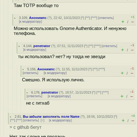
Там TOTP вообще то
+1
3.109
,
Анонимпс
(
?
), 22:42, 10/11/2023 [
^
] [
^^
] [
^^^
] [
ответить
]
+
–
[
к модератору
]
/
Можно использовать Gnome Authenticator. И ненужно
телефона.
–1
4.144
,
penetrator
(
?
), 07:51, 11/11/2023 [
^
] [
^^
] [
^^^
] [
ответить
]
+
–
[
к модератору
]
/
ты использовал? нет? ну тогда не звезди
–1
5.156
,
Анонимпс
(
?
), 11:55, 11/11/2023 [
^
] [
^^
] [
^^^
]
+
–
[
ответить
]
[
к модератору
]
/
Смешно. Я использую лично.
–1
6.176
,
penetrator
(
?
), 18:57, 11/11/2023 [
^
] [
^^
] [
^^^
]
+
–
[
ответить
]
[
к модератору
]
/
не с гитхаб
+4
2.81
,
Вы забыли заполнить поле Name
(
?
), 18:56, 10/11/2023 [
^
]
+
–
[
^^
] [
^^^
] [
ответить
]
[
↑
] [
к модератору
]
/
> с github бегут
Нет, так слона не продашь