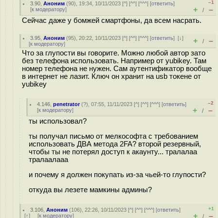
–1
3.90
,
Аноним
(
90
), 19:34, 10/11/2023 [
^
] [
^^
] [
^^^
] [
ответить
]
+
–
[
к модератору
]
/
Сейчас даже у бомжей смартфоны, да всем насрать.
3.95
,
Аноним
(
95
), 20:22, 10/11/2023 [
^
] [
^^
] [
^^^
] [
ответить
]
[
↓
]
+
–
/
[
к модератору
]
Что за глупости вы говорите. Можно любой автор зато
без телефона использовать. Например от yubikey. Там
номер телефона не нужен. Сам аутентификатор вообще
в интернет не лазит. Ключ он хранит на usb токене от
yubikey
–2
4.146
,
penetrator
(
?
), 07:55, 11/11/2023 [
^
] [
^^
] [
^^^
] [
ответить
]
+
–
[
к модератору
]
/
ты использовал?
ты получал письмо от мелкософта с требованием
использовать ДВА метода 2FA? второй резервный,
чтобы ты не потерял доступ к акаунту... тралалаа
тралаалааа
и почему я должен покупать из-за чьей-то глупости?
откуда вы лезете мамкины админы?
+1
3.106
,
Аноним
(
106
), 22:26, 10/11/2023 [
^
] [
^^
] [
^^^
] [
ответить
]
+
–
[
↑
] [
к модератору
]
/