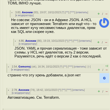
TOML IMHO лучше.
3.83
,
Аноним
(
83
), 19:07, 10/11/2023 [
^
] [
^^
] [
^^^
] [
ответить
]
+
–
/
[
к модератору
]
Не совсем: JSON - он и в Африке JSON. А HCL
зависит от приложения: Terraform или ещё что - то
есть имеет кучу несовместимых диалектов, прям
как SQL или скорее хуже.
4.86
,
Аноним
(
86
), 19:19, 10/11/2023 [
^
] [
^^
] [
^^^
] [
ответить
]
+
–
/
[
к модератору
]
JSON. YAML и прочая сериализация - тоже зависит от
схемы. у HCL нет диалектов, есть 2 версии.
Разумеется, речь идёт о версии 2 как о последней.
+2
2.54
,
Gemorroj
(
ok
), 16:34, 10/11/2023 [
^
] [
^^
] [
^^^
] [
ответить
]
[
↑
]
+
–
[
к модератору
]
/
странно что эту хрень добавили, а json нет
2.78
,
Аноним
(
74
), 18:42, 10/11/2023 [
^
] [
^^
] [
^^^
] [
ответить
]
+
–
/
[
к модератору
]
Автоматизацию. См. Terraform.