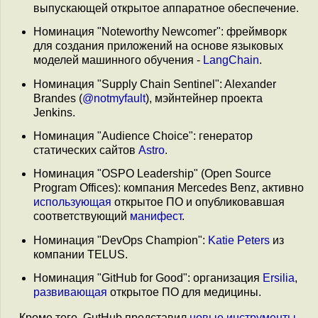
выпускающей открытое аппаратное обеспечение.
Номинация "Noteworthy Newcomer": фреймворк
для создания приложений на основе языковых
моделей машинного обучения -
LangChain
.
Номинация "Supply Chain Sentinel": Alexander
Brandes (
@notmyfault
), мэйнтейнер проекта
Jenkins.
Номинация "Audience Choice": генератор
статических сайтов
Astro
.
Номинация "OSPO Leadership" (Open Source
Program Offices): компания Mercedes Benz, активно
использующая
открытое ПО и опубликовавшая
соответствующий
манифест
.
Номинация "DevOps Champion":
Katie Peters
из
компании TELUS.
Номинация "GitHub for Good": организация
Ersilia
,
развивающая
открытое ПО для медицины.
Кроме того, GutHub представил
новые инструменты