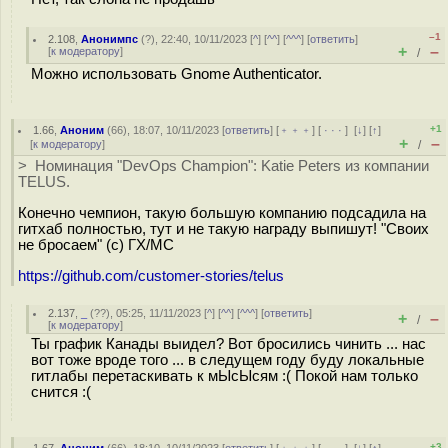
–1
2.108
,
Анонимпс
(
?
), 22:40, 10/11/2023 [
^
] [
^^
] [
^^^
] [
ответить
]
+
–
[
к модератору
]
/
Можно использовать Gnome Authenticator.
+1
1.66
,
Аноним
(
66
), 18:07, 10/11/2023 [
ответить
] [
﹢﹢﹢
] [
· · ·
]
[
↓
] [
↑
]
+
–
[
к модератору
]
/
> Номинация "DevOps Champion": Katie Peters из компании
TELUS.
Конечно чемпион, такую большую компанию подсадила на
гитхаб полностью, тут и не такую награду выпишут! "Своих
не бросаем" (с) ГХ/МС
https://github.com/customer-stories/telus
2.137
,
_
(
??
), 05:25, 11/11/2023 [
^
] [
^^
] [
^^^
] [
ответить
]
+
–
/
[
к модератору
]
Ты график Канады выидел? Вот бросились чинить ... нас
вот тоже вроде того ... в следущем году буду локальные
гитлабы перетаскивать к мЫсЫсям :( Покой нам только
снится :(
+3