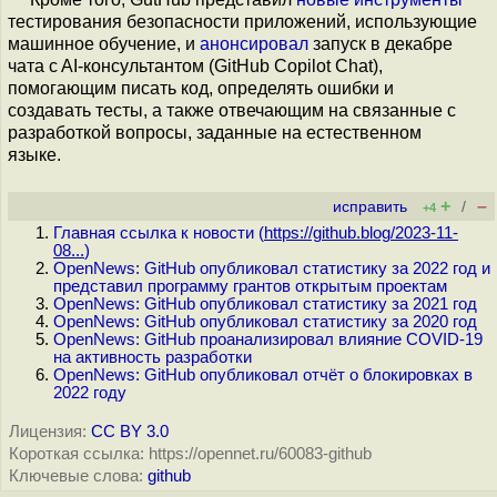
тестирования безопасности приложений, использующие
машинное обучение, и
анонсировал
запуск в декабре
чата c AI-консультантом (GitHub Copilot Chat),
помогающим писать код, определять ошибки и
создавать тесты, а также отвечающим на связанные с
разработкой вопросы, заданные на естественном
языке.
+
–
исправить
/
+4
Главная ссылка к новости (
https://github.blog/2023-11-
08...
)
OpenNews: GitHub опубликовал статистику за 2022 год и
представил программу грантов открытым проектам
OpenNews: GitHub опубликовал статистику за 2021 год
OpenNews: GitHub опубликовал статистику за 2020 год
OpenNews: GitHub проанализировал влияние COVID-19
на активность разработки
OpenNews: GitHub опубликовал отчёт о блокировках в
2022 году
Лицензия:
CC BY 3.0
Короткая ссылка: https://opennet.ru/60083-github
Ключевые слова:
github