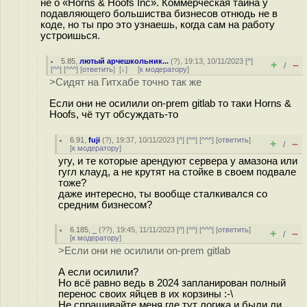
не о «Horns & Hoofs Inc». Коммерческая тайна у
подавляющего большиства бизнесов отнюдь не в
коде, но ты про это узнаешь, когда сам на работу
устроишься.
5.85
,
лютый арчешкольник...
(
?
), 19:13, 10/11/2023 [
^
]
+
–
/
[
^^
] [
^^^
] [
ответить
]
[
↓
] [
к модератору
]
>Сидят на Гитхабе точно так же
Если они не осилили on-prem gitlab то таки Horns &
Hoofs, чё тут обсуждать-то
6.91
,
fuji
(
?
), 19:37, 10/11/2023 [
^
] [
^^
] [
^^^
] [
ответить
]
+
–
/
[
к модератору
]
угу, и те которые арендуют сервера у амазона или
гугл клауд, а не крутят на стойке в своем подвале
тоже?
даже интересно, ты вообще сталкивался со
средним бизнесом?
6.185
,
_
(
??
), 19:45, 11/11/2023 [
^
] [
^^
] [
^^^
] [
ответить
]
+
–
/
[
к модератору
]
>Если они не осилили on-prem gitlab
А если осилили?
Но всё равно ведь в 2024 запланирован полный
перенос своих яйцев в их корзины :-\
Не спрашивайте меня где тут логика и были ли