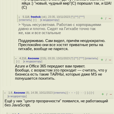
яйца :) "новый, чудный мир"(С) порешал так, и ША!
(С)
5.118
,
freehck
(
ok
), 23:35, 10/11/2023 [
^
] [
^^
] [
^^^
]
+
–
/
[
ответить
]
[
↑
] [
к модератору
]
> Чушь несусветная. Работаю с корпорациями
давно и плотно. Сидят на Гитхабе точно так
же, как и все остальные
Поддерживаю. Сам видел, причём неоднократно.
Преспокойно они все хостят приватные репы на
гитхабе, вообще не парятся.
4.216
,
Аноним
(
215
), 03:20, 13/11/2023 [
^
] [
^^
] [
^^^
] [
ответить
]
+
–
/
[
↑
] [
к модератору
]
Azure и Office 365 передают вам привет.
Вообще, с возрастом это проходит — считать, что у
бизнеса есть такие ТАЙНЫ, которые даже MS не
погнушается похитить.
1.8
,
Аноним
(
8
), 14:38, 10/11/2023 [
ответить
] [
﹢﹢﹢
] [
· · ·
]
[
↓
] [
↑
]
+
–
/
[
к модератору
]
Ещё у них "центр прозрачности" появился, не работающий
без JavaScript.