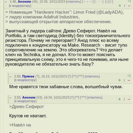
+1
1.46
,
Аноним
(
46
), 15:36, 10/11/2023 [
ответить
] [
﹢﹢﹢
] [
· · ·
]
[
↓
] [
↑
]
+
–
[
к модератору
]
/
> Номинация "Hardware Hacker": Limor Fried (@LadyADA),
> лидер компании Adafruit Industries,
> выпускающей открытое аппаратное обеспечение.
Занятный у лидера сайтенг. Древо Сефирот. Навёл на
Portfolio, а там светодиод (Identity) без токоограничительного
резистора. Почему не перегорает? Анод плюс ко всему
подключен к конденсатору на Make. Research - висит тупо
сопротивление на землю. Это обогреватель? Что делает
ключ на Technika, я не догнал. Кто-то может пояснить
принципиальную схему, это я чего-то не понимаю, или ныне
руководителю не обязательно знать базу?
+1
2.50
,
Пряник
(
?
), 16:19, 10/11/2023 [
^
] [
^^
] [
^^^
] [
ответить
]
+
–
[
к модератору
]
/
Мне нравятся твои забавные слова, волшебный чувак.
2.53
,
Аноним
(
53
), 16:34, 10/11/2023 [
^
] [
^^
] [
^^^
] [
ответить
]
+
–
/
[
к модератору
]
>Древо Сефирот
Кругов не хватает.
>Навёл на