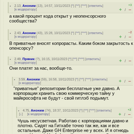
+3
2.13
,
Аноним
(
13
), 14:57, 10/11/2023 [
^
] [
^^
] [
^^^
] [
ответить
]
+
–
[
к модератору
]
/
а какой процент кода открыт у неопенсорсного
сообщества?
–2
2.43
,
Аноним
(
43
), 15:28, 10/11/2023 [
^
] [
^^
] [
^^^
] [
ответить
]
+
–
[
к модератору
]
/
В приватные вносят копрорасты. Каким боком закрытость к
опенсорсу?
2.49
,
Пряник
(
?
), 16:15, 10/11/2023 [
^
] [
^^
] [
^^^
] [
ответить
]
+
–
/
[
к модератору
]
Они платят за нас, вообще-то.
3.59
,
Аноним
(
59
), 16:58, 10/11/2023 [
^
] [
^^
] [
^^^
] [
ответить
]
+
–
/
[
к модератору
]
"приватные" репозитории бесплатные уже давно. А
корпорации хранить свою коммерческую тайну у
майкрософта не будут - свой гитлэб подымут.
+2
4.75
,
Аноним
(
74
), 18:37, 10/11/2023 [
^
] [
^^
] [
^^^
] [
ответить
]
+
–
[
↓
] [
к модератору
]
/
Чушь несусветная. Работаю с корпорациями давно и
плотно. Сидят на Гитхабе точно так же, как и все
остальные. Даже GH Enterprise не у всех. И я отнюдь