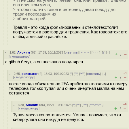
> Я не смог нагуглить, "левая" она, или "правая". Видимо
она слишком умна,
> чтобы постить такое в интернет, давая повод для
травли поехавшим из
> обоих лагерей.
Травля - это когда фольгированный стеклотекстолит
погружается в раствор для травления. Как говорится: кто
о чём, а лысый о расчёске.
1.62
,
Аноним
(
62
), 17:39, 10/11/2023 [
ответить
] [
﹢﹢﹢
] [
· · ·
]
[
↓
] [
↑
]
+
–
/
[
к модератору
]
с github бегут, а он внезапно популярен
–1
2.65
,
penetrator
(
?
), 18:03, 10/11/2023 [
^
] [
^^
] [
^^^
] [
ответить
]
[
↓
]
+
–
[
к модератору
]
/
после ввода обязательно 2FA прибитого гвоздями к номеру
телефона только тупая или очень инертная малпа на нем
останется
–6
3.88
,
Аноним
(
86
), 19:21, 10/11/2023 [
^
] [
^^
] [
^^^
] [
ответить
]
+
–
[
к модератору
]
/
Тупая масса копротивляется. Умная - понимает, что от
кибергулага они никуда не денутся.