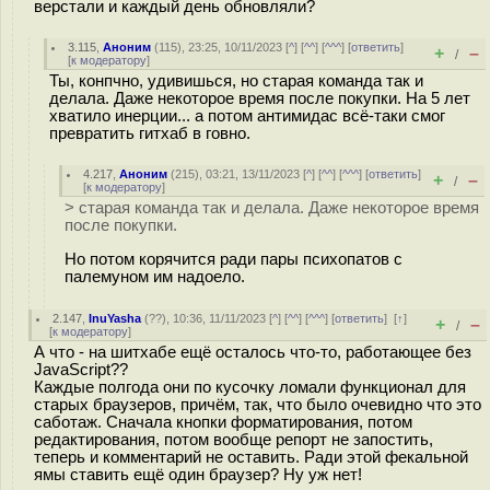
верстали и каждый день обновляли?
3.115
,
Аноним
(
115
), 23:25, 10/11/2023 [
^
] [
^^
] [
^^^
] [
ответить
]
+
–
/
[
к модератору
]
Ты, конпчно, удивишься, но старая команда так и
делала. Даже некоторое время после покупки. На 5 лет
хватило инерции... а потом антимидас всё-таки смог
превратить гитхаб в говно.
4.217
,
Аноним
(
215
), 03:21, 13/11/2023 [
^
] [
^^
] [
^^^
] [
ответить
]
+
–
/
[
к модератору
]
> старая команда так и делала. Даже некоторое время
после покупки.
Но потом корячится ради пары психопатов с
палемуном им надоело.
2.147
,
InuYasha
(
??
), 10:36, 11/11/2023 [
^
] [
^^
] [
^^^
] [
ответить
]
[
↑
]
+
–
/
[
к модератору
]
А что - на шитхабе ещё осталось что-то, работающее без
JavaScript??
Каждые полгода они по кусочку ломали функционал для
старых браузеров, причём, так, что было очевидно что это
саботаж. Сначала кнопки форматирования, потом
редактирования, потом вообще репорт не запостить,
теперь и комментарий не оставить. Ради этой фекальной
ямы ставить ещё один браузер? Ну уж нет!