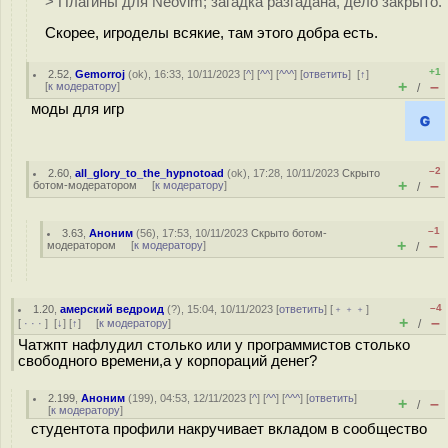
> Плагины для Neovim; загадка разгадана, дело закрыто.
Скорее, игроделы всякие, там этого добра есть.
+1
2.52
,
Gemorroj
(
ok
), 16:33, 10/11/2023 [
^
] [
^^
] [
^^^
] [
ответить
]
[
↑
]
+
–
[
к модератору
]
/
моды для игр
–2
2.60
,
all_glory_to_the_hypnotoad
(
ok
), 17:28, 10/11/2023
Скрыто
+
–
ботом-модератором
[
к модератору
]
/
–1
3.63
,
Аноним
(
56
), 17:53, 10/11/2023
Скрыто ботом-
+
–
модератором
[
к модератору
]
/
–4
1.20
,
амерский ведроид
(
?
), 15:04, 10/11/2023 [
ответить
] [
﹢﹢﹢
]
+
–
[
· · ·
]
[
↓
] [
↑
] [
к модератору
]
/
Чатжпт нафлудил столько или у программистов столько
свободного времени,а у корпораций денег?
2.199
,
Аноним
(
199
), 04:53, 12/11/2023 [
^
] [
^^
] [
^^^
] [
ответить
]
+
–
/
[
к модератору
]
студентота профили накручивает вкладом в сообщество