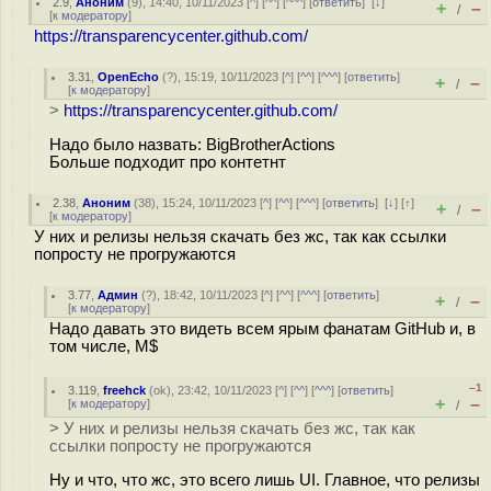
2.9
,
Аноним
(
9
), 14:40, 10/11/2023 [
^
] [
^^
] [
^^^
] [
ответить
]
[
↓
]
+
–
/
[
к модератору
]
https://transparencycenter.github.com/
3.31
,
OpenEcho
(
?
), 15:19, 10/11/2023 [
^
] [
^^
] [
^^^
] [
ответить
]
+
–
/
[
к модератору
]
>
https://transparencycenter.github.com/
Надо было назвать: BigBrotherActions
Больше подходит про контетнт
2.38
,
Аноним
(
38
), 15:24, 10/11/2023 [
^
] [
^^
] [
^^^
] [
ответить
]
[
↓
] [
↑
]
+
–
/
[
к модератору
]
У них и релизы нельзя скачать без жс, так как ссылки
попросту не прогружаются
3.77
,
Админ
(
?
), 18:42, 10/11/2023 [
^
] [
^^
] [
^^^
] [
ответить
]
+
–
/
[
к модератору
]
Надо давать это видеть всем ярым фанатам GitHub и, в
том числе, M$
–1
3.119
,
freehck
(
ok
), 23:42, 10/11/2023 [
^
] [
^^
] [
^^^
] [
ответить
]
+
–
[
к модератору
]
/
> У них и релизы нельзя скачать без жс, так как
ссылки попросту не прогружаются
Ну и что, что жс, это всего лишь UI. Главное, что релизы