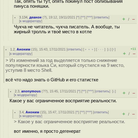
Так, опять ты тут, опять покинул пост облизывания
пинуса поняшки.
3.134
,
деанон
(
?
), 19:12, 19/11/2021 [
^
] [
^^
] [
^^^
] [
ответить
]
+
–
/
[
к модератору
]
Чукча не читатель, чукча писатель. А вообще, ты
жирный тролль и твоё место в котле
+11
1.2
,
Аноним
(
15
), 15:43, 17/11/2021 [
ответить
] [
﹢﹢﹢
] [
· · ·
]
[
↓
] [
↑
]
+
–
[
к модератору
]
/
> Из изменений за год выделяется только снижение
популярности языка Си, который спустился на 9 место,
уступив 8 место Shell.
всё что надо знать о GitHub и его статистке
2.3
,
anonymous
(
??
), 15:45, 17/11/2021 [
^
] [
^^
] [
^^^
] [
ответить
]
[
↓
]
+
–
/
[
к модератору
]
Какое у вас ограниченное восприятие реальности.
3.4
,
Аноним
(
15
), 15:47, 17/11/2021 [
^
] [
^^
] [
^^^
] [
ответить
]
+
–
/
[
к модератору
]
> Какое у вас ограниченное восприятие реальности.
вот именно, я просто дегенерат