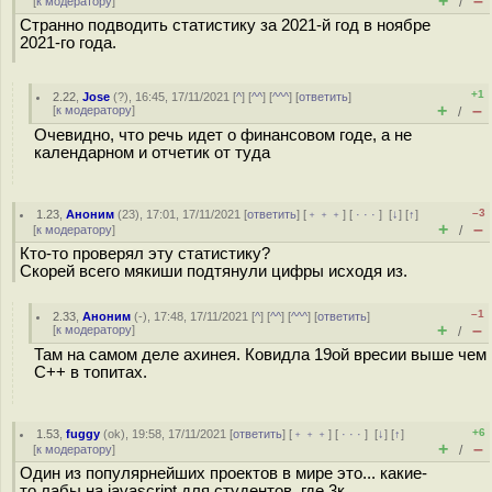
+
–
[
к модератору
]
/
Странно подводить статистику за 2021-й год в ноябре
2021-го года.
+1
2.22
,
Jose
(
?
), 16:45, 17/11/2021 [
^
] [
^^
] [
^^^
] [
ответить
]
+
–
[
к модератору
]
/
Очевидно, что речь идет о финансовом годе, а не
календарном и отчетик от туда
–3
1.23
,
Аноним
(
23
), 17:01, 17/11/2021 [
ответить
] [
﹢﹢﹢
] [
· · ·
]
[
↓
] [
↑
]
+
–
[
к модератору
]
/
Кто-то проверял эту статистику?
Скорей всего мякиши подтянули цифры исходя из.
–1
2.33
,
Аноним
(
-
), 17:48, 17/11/2021 [
^
] [
^^
] [
^^^
] [
ответить
]
+
–
[
к модератору
]
/
Там на самом деле ахинея. Ковидла 19ой вресии выше чем
C++ в топитах.
+6
1.53
,
fuggy
(
ok
), 19:58, 17/11/2021 [
ответить
] [
﹢﹢﹢
] [
· · ·
]
[
↓
] [
↑
]
+
–
[
к модератору
]
/
Один из популярнейших проектов в мире это... какие-
то лабы на javascript для студентов, где 3к