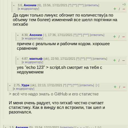
+3
3.6
,
Аноним
(
6
), 15:56, 17/11/2021 [
^
] [
^^
] [
^^^
] [
ответить
]
+
–
[
к модератору
]
/
Да один только линукс обгонит по количеству(а по
объему тем более) изменений все шелл портянки на
гитхабе
4.30
,
Аноним
(
-
), 17:36, 17/11/2021 [
^
] [
^^
] [
^^^
] [
ответить
]
+
–
/
[
к модератору
]
причем с реальным и рабочим кодом. хорошее
сравнение
4.87
,
макпыф
(
ok
), 22:50, 17/11/2021 [
^
] [
^^
] [
^^^
] [
ответить
]
+
–
/
[
к модератору
]
yes "echo 123" > script.sh смотрит на тебя с
недоумением
2.75
,
Урри
(
ok
), 22:13, 17/11/2021 [
^
] [
^^
] [
^^^
] [
ответить
]
[
↑
]
+
–
/
[
к модератору
]
> всё что надо знать о GitHub и его статистке
И меня очень радует, что гитхаб честно считает
статистику. Как в винду всл встроили, так шел и
разогнался.
1.5
,
Аноним
(
5
), 15:54, 17/11/2021 [
ответить
] [
﹢﹢﹢
] [
· · ·
]
[
↑
]