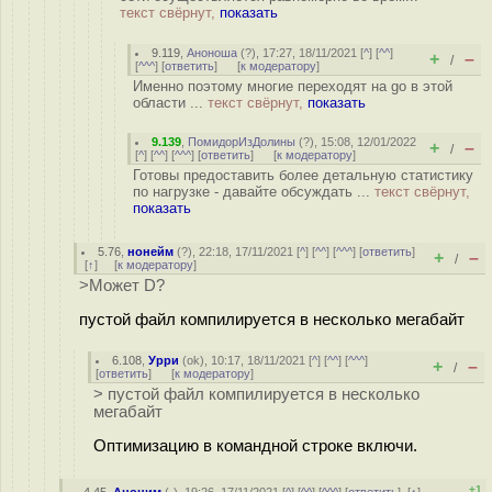
текст свёрнут,
показать
9.119
,
Аноноша
(
?
), 17:27, 18/11/2021 [
^
] [
^^
]
+
–
/
[
^^^
] [
ответить
]
[
к модератору
]
Именно поэтому многие переходят на go в этой
области ...
текст свёрнут,
показать
9.139
,
ПомидорИзДолины
(
?
), 15:08, 12/01/2022
+
–
/
[
^
] [
^^
] [
^^^
] [
ответить
]
[
к модератору
]
Готовы предоставить более детальную статистику
по нагрузке - давайте обсуждать ...
текст свёрнут,
показать
5.76
,
нонейм
(
?
), 22:18, 17/11/2021 [
^
] [
^^
] [
^^^
] [
ответить
]
+
–
/
[
↑
] [
к модератору
]
>Может D?
пустой файл компилируется в несколько мегабайт
6.108
,
Урри
(
ok
), 10:17, 18/11/2021 [
^
] [
^^
] [
^^^
]
+
–
/
[
ответить
]
[
к модератору
]
> пустой файл компилируется в несколько
мегабайт
Оптимизацию в командной строке включи.
+1