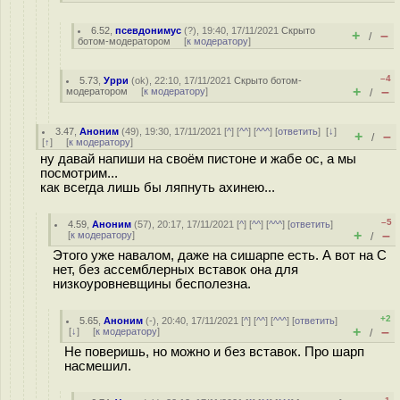
6.52
,
псевдонимус
(
?
), 19:40, 17/11/2021
Скрыто
+
–
/
ботом-модератором
[
к модератору
]
–4
5.73
,
Урри
(
ok
), 22:10, 17/11/2021
Скрыто ботом-
+
–
модератором
[
к модератору
]
/
3.47
,
Аноним
(
49
), 19:30, 17/11/2021 [
^
] [
^^
] [
^^^
] [
ответить
]
[
↓
]
+
–
/
[
↑
] [
к модератору
]
ну давай напиши на своём пистоне и жабе ос, а мы
посмотрим...
как всегда лишь бы ляпнуть ахинею...
–5
4.59
,
Аноним
(
57
), 20:17, 17/11/2021 [
^
] [
^^
] [
^^^
] [
ответить
]
+
–
[
к модератору
]
/
Этого уже навалом, даже на сишарпе есть. А вот на C
нет, без ассемблерных вставок она для
низкоуровневщины бесполезна.
+2
5.65
,
Аноним
(
-
), 20:40, 17/11/2021 [
^
] [
^^
] [
^^^
] [
ответить
]
+
–
[
↓
] [
к модератору
]
/
Не поверишь, но можно и без вставок. Про шарп
насмешил.