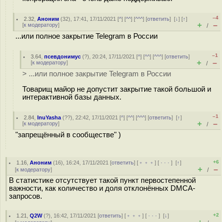
–4
2.32
,
Аноним
(
32
), 17:41, 17/11/2021 [
^
] [
^^
] [
^^^
] [
ответить
]
[
↓
] [
↑
]
+
–
[
к модератору
]
/
...или полное закрытие Telegram в России
–1
3.64
,
псевдонимус
(
?
), 20:24, 17/11/2021 [
^
] [
^^
] [
^^^
] [
ответить
]
+
–
[
к модератору
]
/
> ...или полное закрытие Telegram в России
Товарищ майор не допустит закрытие такой большой и
интерактивной базы данных.
–1
2.84
,
InuYasha
(
??
), 22:42, 17/11/2021 [
^
] [
^^
] [
^^^
] [
ответить
]
[
↑
]
+
–
[
к модератору
]
/
"запрещённый в сообществе" )
+6
1.16
,
Аноним
(
16
), 16:24, 17/11/2021 [
ответить
] [
﹢﹢﹢
] [
· · ·
]
[
↑
]
+
–
[
к модератору
]
/
В статистике отсутствует такой пункт первостепенной
важности, как количество и доля отклонённых DMCA-
запросов.
+2
1.21
,
Q2W
(
?
), 16:42, 17/11/2021 [
ответить
] [
﹢﹢﹢
] [
· · ·
]
[
↓
]