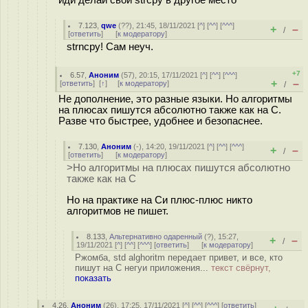
иди делай свои strcpy в другое место
7.123
,
qwe
(
??
), 21:45, 18/11/2021 [
^
] [
^^
] [
^^^
]
+
–
/
[
ответить
]
[
к модератору
]
strncpy! Сам неуч.
+7
6.57
,
Аноним
(
57
), 20:15, 17/11/2021 [
^
] [
^^
] [
^^^
]
+
–
[
ответить
]
[
↑
] [
к модератору
]
/
Не дополнение, это разные языки. Но алгоритмы
на плюсах пишутся абсолютно также как на C.
Разве что быстрее, удобнее и безопаснее.
7.130
,
Аноним
(
-
), 14:20, 19/11/2021 [
^
] [
^^
] [
^^^
]
+
–
/
[
ответить
]
[
к модератору
]
>Но алгоритмы на плюсах пишутся абсолютно
также как на C
Но на практике на Си плюс-плюс никто
алгоритмов не пишет.
8.133
,
Альтернативно одаренный
(
?
), 15:27,
+
–
/
19/11/2021 [
^
] [
^^
] [
^^^
] [
ответить
]
[
к модератору
]
Ржомба, std alghoritm передает привет, и все, кто
пишут на C негуи приложения...
текст свёрнут,
показать
4.26
,
Аноним
(
26
), 17:25, 17/11/2021 [
^
] [
^^
] [
^^^
] [
ответить
]