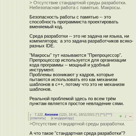
> Отсутствие стандартной среды разработки.
Небезопасная работа с памятью. Макросы.
Безопасность работы с памятью -- это
способность программиста проектировать
вменяемый код.
Среда разработки -- это не задача ни языка, ни
компилятора; а это задача разработчиков всяко-
разных IDE.
"Макросы" тут называются "Препроцессор".
Препроцессор используется для организации
кода программы -- мощный и удобный
инструмент.
Проблемы возникают у кадров, которые
пытаются использовать его как механизм
шаблонов в c++, потому что это не механизм
шаблонов.
Реальной проблемой здесь по всем трём
пунктам является простое невладение сями.
7.122
,
Аноним
(
122
), 18:41, 18/11/2021 [
^
] [
^^
] [
^^^
]
+
–
/
[
ответить
]
[
к модератору
]
>Отсутствие стандартной среды разработки.
А что такое "стандартная среда разработки"?