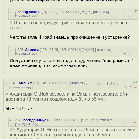
+2
2.83
,
sigismund
(
?
), 22:42, 17/11/2021 [
^
] [
^^
] [
^^^
] [
ответить
]
+
–
[
к модератору
]
/
> Очень хорошо, индустрия очищается от устаревшего
крапа
Чего ты вялый краб знаешь про очищение и устарение?
+1
2.125
,
Аноним
(
125
), 23:48, 18/11/2021 [
^
] [
^^
] [
^^^
] [
ответить
]
+
–
[
к модератору
]
/
Индустрия отупевает из года в год, многие "програмисты"
даже не знают, что такое указатель.
+1
1.61
,
Аноним
(
57
), 20:18, 17/11/2021 [
ответить
] [
﹢﹢﹢
] [
· · ·
]
[
↓
] [
↑
]
+
–
[
к модератору
]
/
> Аудитория GitHub возросла на 15 млн пользователей и
достигла 73 млн (в прошлом году было 56 млн
56 + 15 != 73.
2.63
,
псевдонимус
(
?
), 20:22, 17/11/2021 [
^
] [
^^
] [
^^^
] [
ответить
]
+
–
/
[
к модератору
]
>> Аудитория GitHub возросла на 15 млн пользователей и
достигла 73 млн (в прошлом году было 56 млн