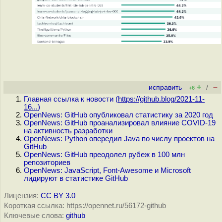
+
–
исправить
/
+6
Главная ссылка к новости (
https://github.blog/2021-11-
16...
)
OpenNews: GitHub опубликовал статистику за 2020 год
OpenNews: GitHub проанализировал влияние COVID-19
на активность разработки
OpenNews: Python опередил Java по числу проектов на
GitHub
OpenNews: GitHub преодолел рубеж в 100 млн
репозиториев
OpenNews: JavaScript, Font-Awesome и Microsoft
лидируют в статистике GitHub
Лицензия:
CC BY 3.0
Короткая ссылка: https://opennet.ru/56172-github
Ключевые слова:
github