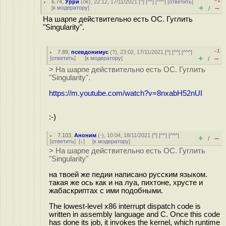
–1
6.74
,
Урри
(
ok
), 22:12, 17/11/2021 [
^
] [
^^
] [
^^^
] [
ответить
]
+
–
[
к модератору
]
/
На шарпе действительно есть ОС. Гуглить
"Singularity".
–1
7.89
,
псевдонимус
(
?
), 23:02, 17/11/2021 [
^
] [
^^
] [
^^^
]
+
–
[
ответить
]
[
к модератору
]
/
> На шарпе действительно есть ОС. Гуглить
"Singularity".
https://m.youtube.com/watch?v=8nxabH52nUI
:-)
7.103
,
Аноним
(
-
), 10:04, 18/11/2021 [
^
] [
^^
] [
^^^
]
+
–
/
[
ответить
]
[
↓
] [
к модератору
]
> На шарпе действительно есть ОС. Гуглить
"Singularity"
на твоей же педии написано русским языком.
такая же ось как и на луа, пихтоне, хрусте и
жабаскриптах с ими подобными.
The lowest-level x86 interrupt dispatch code is
written in assembly language and C. Once this code
has done its job, it invokes the kernel, which runtime