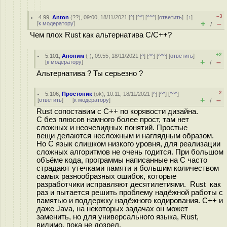
–3
4.99
,
Anton
(
??
), 09:00, 18/11/2021 [
^
] [
^^
] [
^^^
] [
ответить
]
[
↑
]
+
–
[
к модератору
]
/
Чем плох Rust как альтернатива C/C++?
+2
5.101
,
Аноним
(
-
), 09:55, 18/11/2021 [
^
] [
^^
] [
^^^
] [
ответить
]
+
–
[
к модератору
]
/
Альтернатива ? Ты серьезно ?
–2
5.106
,
Простоник
(
ok
), 10:11, 18/11/2021 [
^
] [
^^
] [
^^^
]
+
–
[
ответить
]
[
к модератору
]
/
Rust сопоставим с С++ по корявости дизайна.
С без плюсов намного более прост, там нет
сложных и неочевидных понятий. Простые
вещи делаются несложным и наглядным образом.
Но С язык слишком низкого уровня, для реализации
сложных алгоритмов не очень годится. При большом
объёме кода, программы написанные на С часто
страдают утечками памяти и большим количеством
самых разнообразных ошибок, которые
разработчики исправляют десятилетиями. Rust как
раз и пытается решить проблему надёжной работы с
памятью и поддержку надёжного кодирования. С++ и
даже Java, на некоторых задачах он может
заменить, но для универсального языка, Rust,
видимо, пока не дозрел.