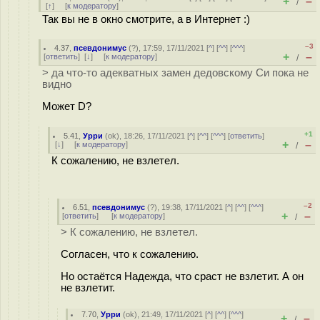
+
–
/
[
↑
] [
к модератору
]
Так вы не в окно смотрите, а в Интернет :)
–3
4.37
,
псевдонимус
(
?
), 17:59, 17/11/2021 [
^
] [
^^
] [
^^^
]
+
–
[
ответить
]
[
↓
] [
к модератору
]
/
> да что-то адекватных замен дедовскому Си пока не
видно
Может D?
+1
5.41
,
Урри
(
ok
), 18:26, 17/11/2021 [
^
] [
^^
] [
^^^
] [
ответить
]
+
–
[
↓
] [
к модератору
]
/
К сожалению, не взлетел.
–2
6.51
,
псевдонимус
(
?
), 19:38, 17/11/2021 [
^
] [
^^
] [
^^^
]
+
–
[
ответить
]
[
к модератору
]
/
> К сожалению, не взлетел.
Согласен, что к сожалению.
Но остаётся Надежда, что сраст не взлетит. А он
не взлетит.
7.70
,
Урри
(
ok
), 21:49, 17/11/2021 [
^
] [
^^
] [
^^^
]
+
–
/