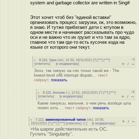
system and garbage collector are written in Sing#
Этот хочет чтоб без "единой вставки"
организовать процесс загрузки, ок, это возможно,
я знаю. И тутже прибегают дети с ютупом в
одном месте и начинают рассказывать про чудо
оси и не важно что их грузит и что там за ядро,
главное что там где-то есть кусочек кода на
языке от которого они текут.
–1
8.110
,
Урри
(
ok
), 10:30, 18/11/2021 [
^
] [
^^
] [
^^^
]
+
–
[
ответить
]
[
к модератору
]
/
Ээээ, так линукс на сях точно такой же - The
lowest-level x86 interrupt dispatc...
текст
свёрнут,
показать
–2
9.115
,
Аноним
(
-
), 12:51, 18/11/2021 [
^
] [
^^
] [
^^^
]
+
–
[
ответить
]
[
к модератору
]
/
Какие линуксы, мальчик, о чем речь вообще шла
понял хоть ...
текст свёрнут,
показать
7.113
,
заминированный тапок
(
ok
), 10:58,
+
–
/
18/11/2021 [
^
] [
^^
] [
^^^
] [
ответить
]
[
↑
] [
к модератору
]
>На шарпе действительно есть ОС.
Гуглить "Singularity".