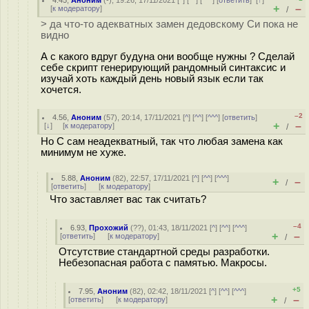
4.45
,
Аноним
(
-
), 19:26, 17/11/2021 [
^
] [
^^
] [
^^^
] [
ответить
]
[
↑
]
+
–
[
к модератору
]
/
> да что-то адекватных замен дедовскому Си пока не
видно
А с какого вдруг будуна они вообще нужны ? Сделай
себе скрипт генерирующий рандомный синтаксис и
изучай хоть каждый день новый язык если так
хочется.
–2
4.56
,
Аноним
(
57
), 20:14, 17/11/2021 [
^
] [
^^
] [
^^^
] [
ответить
]
+
–
[
↓
] [
к модератору
]
/
Но C сам неадекватный, так что любая замена как
минимум не хуже.
5.88
,
Аноним
(
82
), 22:57, 17/11/2021 [
^
] [
^^
] [
^^^
]
+
–
/
[
ответить
]
[
к модератору
]
Что заставляет вас так считать?
–4
6.93
,
Прохожий
(
??
), 01:43, 18/11/2021 [
^
] [
^^
] [
^^^
]
+
–
[
ответить
]
[
к модератору
]
/
Отсутствие стандартной среды разработки.
Небезопасная работа с памятью. Макросы.
+5
7.95
,
Аноним
(
82
), 02:42, 18/11/2021 [
^
] [
^^
] [
^^^
]
+
–
[
ответить
]
[
к модератору
]
/