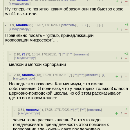
+
–
/
[
к модератору
]
Ну теперь-то понятно, каким образом они так быстро свою
win11 выкатили.
+3
1.9
,
Аноним
(
9
), 16:07, 17/11/2021 [
ответить
] [
﹢﹢﹢
] [
· · ·
]
[
↓
]
+
–
[
к модератору
]
/
Правильно писать - "github, принадлежащий
корпорации микрософт"....
+2
2.10
,
73
(
?
), 16:14, 17/11/2021 [
^
] [
^^
] [
^^^
] [
ответить
]
+
–
[
к модератору
]
/
мелкой и мягкой корпорации
2.18
,
Аноним
(
18
), 16:29, 17/11/2021 [
^
] [
^^
] [
^^^
] [
ответить
]
[
↓
]
+
–
/
[
к модератору
]
Но ведь это названия. Как минимум, это имена
собственные. Я понимаю, что у некоторых только 3 класса
церковно-приходской школы, но об этом рассказывают
где-то во втором классе.
+1
3.31
,
Аноним
(
-
), 17:38, 17/11/2021 [
^
] [
^^
] [
^^^
] [
ответить
]
+
–
[
к модератору
]
/
зачем тогда рассказываешь ? а то что надо
поддчеркивать пренадлежность этой помойки к
копрорации зла - очень даже поддерживаю.