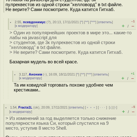
пулреквестов из одной строки "хелловорд" в txt файле.
Не верите? Сами посмотрите. Куда катится Гитхаб.
–1
2.55
,
псевдонимус
(
?
), 20:13, 17/11/2021 [
^
] [
^^
] [
^^^
] [
ответить
]
+
–
[
к модератору
]
/
> Один из популярнейших проектов в мире это... какие-то
лабы на javascript для
> студентов, где 3к пулреквестов из одной строки
"хелловорд" в txt файле.
> Не верите? Сами посмотрите. Куда катится Гитхаб.
Базарная мудель во всей красе.
+1
3.117
,
Аноним
(
-
), 16:09, 18/11/2021 [
^
] [
^^
] [
^^^
] [
ответить
]
+
–
[
к модератору
]
/
Та им ковидлой торговать похоже удобнее чем
крестиками..
–5
1.54
,
Fracta1L
(
ok
), 20:09, 17/11/2021 [
ответить
] [
﹢﹢﹢
] [
· · ·
]
[
↓
] [
↑
]
+
–
[
к модератору
]
/
> Из изменений за год выделяется только снижение
популярности языка Си, который спустился на 9
место, уступив 8 место Shell.