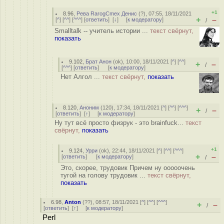
+1
8.96
,
Рева RarogCmex Денис
(
?
), 07:55, 18/11/2021
+
–
[
^
] [
^^
] [
^^^
] [
ответить
]
[
↓
] [
к модератору
]
/
Smalltalk -- учитель истории ...
текст свёрнут,
показать
9.102
,
Брат Анон
(
ok
), 10:00, 18/11/2021 [
^
] [
^^
]
+
–
/
[
^^^
] [
ответить
]
[
к модератору
]
Нет Алгол ...
текст свёрнут,
показать
8.120
,
Аноним
(
120
), 17:34, 18/11/2021 [
^
] [
^^
] [
^^^
]
+
–
/
[
ответить
]
[
↑
] [
к модератору
]
Ну тут всё просто физрук - это brainfuck...
текст
свёрнут,
показать
+1
9.124
,
Урри
(
ok
), 22:44, 18/11/2021 [
^
] [
^^
] [
^^^
]
+
–
[
ответить
]
[
к модератору
]
/
Это, скорее, трудовик Причем ну ооооочень
тугой на голову трудовик ...
текст свёрнут,
показать
6.98
,
Anton
(
??
), 08:57, 18/11/2021 [
^
] [
^^
] [
^^^
]
+
–
/
[
ответить
]
[
↑
] [
к модератору
]
Perl