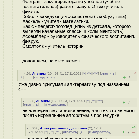
Фортран - зам. директора по учебной (учебно-
воспитательной) работе, завуч. Он же учитель
физики.
Кобол - заведующий хозяйством (главбух, типа).
Хаскель - учитель математики.
Basic - педагог-логопед (нянь из детсада, которого
выперли начальные классы школы менторить).
Ассемблер - руководитель физического воспитания,
физрук.
Смолтолк - учитель истории.
--
дополняем, не стесняемся.
–2
4.20
,
Аноним
(
20
), 16:41, 17/11/2021 [
^
] [
^^
] [
^^^
] [
ответить
]
+
–
[
↓
] [
↑
] [
к модератору
]
/
Уже давно придумали альтернативу под названием
c++
5.25
,
Аноним
(
15
), 17:23, 17/11/2021 [
^
] [
^^
] [
^^^
]
+
–
/
[
ответить
]
[
к модератору
]
не альтернативу, а дополнение, для тех кто не могёт
писать нормальные алгоритмы в процедурке
+5
6.28
,
Альтернативно одаренный
(
?
), 17:30,
+
–
17/11/2021 [
^
] [
^^
] [
^^^
] [
ответить
]
[
↓
] [
к модератору
]
/