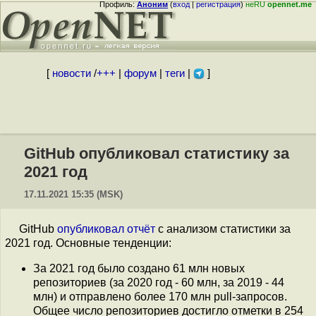
Профиль:
Аноним
(
вход
|
регистрация
)
неRU
opennet.me
[
новости
/
+++
|
форум
|
теги
|
]
GitHub опубликовал статистику за
2021 год
17.11.2021 15:35 (MSK)
GitHub
опубликовал отчёт
с анализом статистики за
2021 год. Основные тенденции:
За 2021 год было создано 61 млн новых
репозиториев (за 2020 год - 60 млн, за 2019 - 44
млн) и отправлено более 170 млн pull-запросов.
Общее число репозиториев достигло отметки в 254