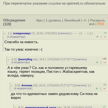
При перепечатке указание ссылки на opennet.ru обязательно
Обсуждение
Ajax
|
1 уровень
|
Линейный
|
+/-
|
Раскрыть
(118)
всё
|
RSS
+3
1.1
,
псевдонимус
(
?
), 15:42, 17/11/2021 [
ответить
] [
﹢﹢﹢
] [
· · ·
]
[
↓
]
+
–
[
к модератору
]
/
Спасибо за новость.
Так-то ужас конечно :-(
–39
2.12
,
QwertyReg
(
ok
), 16:17, 17/11/2021 [
^
] [
^^
] [
^^^
] [
ответить
]
+
–
[
к модератору
]
/
А в чём ужас? Си, как и положено устаревшему
языку, теряет позиции, Пистон с Жабаскриптом, как
всегда, наверху.
+6
3.15
,
Аноним
(
15
), 16:21, 17/11/2021 [
^
] [
^^
] [
^^^
] [
ответить
]
[
↓
]
+
–
[
к модератору
]
/
да что-то адекватных замен дедовскому Си пока не
видно
+7
4.17
,
заминированный тапок
(
ok
), 16:28, 17/11/2021 [
^
] [
^^
]