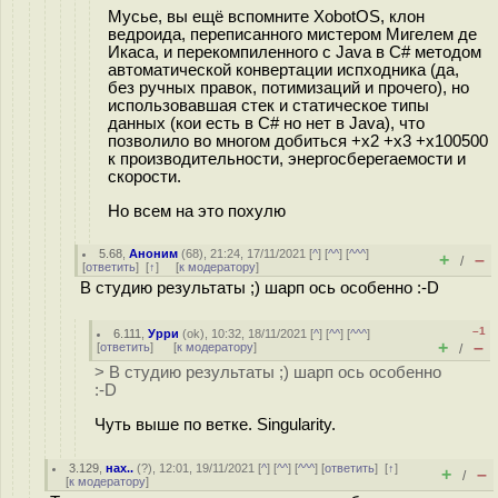
Мусье, вы ещё вспомните XobotOS, клон
ведроида, переписанного мистером Мигелем де
Икаса, и перекомпиленного с Java в C# методом
автоматической конвертации испходника (да,
без ручных правок, потимизаций и прочего), но
использовавшая стек и статическое типы
данных (кои есть в C# но нет в Java), что
позволило во многом добиться +x2 +x3 +x100500
к производительности, энергосберегаемости и
скорости.
Но всем на это похулю
5.68
,
Аноним
(
68
), 21:24, 17/11/2021 [
^
] [
^^
] [
^^^
]
+
–
/
[
ответить
]
[
↑
] [
к модератору
]
В студию результаты ;) шарп ось особенно :-D
–1
6.111
,
Урри
(
ok
), 10:32, 18/11/2021 [
^
] [
^^
] [
^^^
]
+
–
[
ответить
]
[
к модератору
]
/
> В студию результаты ;) шарп ось особенно
:-D
Чуть выше по ветке. Singularity.
3.129
,
нах..
(
?
), 12:01, 19/11/2021 [
^
] [
^^
] [
^^^
] [
ответить
]
[
↑
]
+
–
/
[
к модератору
]