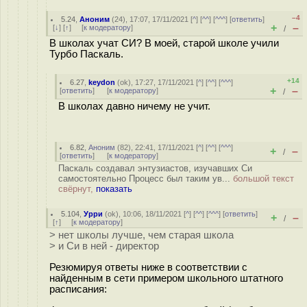
–4
5.24
,
Аноним
(
24
), 17:07, 17/11/2021 [
^
] [
^^
] [
^^^
] [
ответить
]
+
–
[
↓
] [
↑
] [
к модератору
]
/
В школах учат СИ? В моей, старой школе учили
Турбо Паскаль.
+14
6.27
,
keydon
(
ok
), 17:27, 17/11/2021 [
^
] [
^^
] [
^^^
]
+
–
[
ответить
]
[
к модератору
]
/
В школах давно ничему не учит.
6.82
,
Аноним
(
82
), 22:41, 17/11/2021 [
^
] [
^^
] [
^^^
]
+
–
/
[
ответить
]
[
к модератору
]
Паскаль создавал энтузиастов, изучавших Си
самостоятельно Процесс был таким ув...
большой текст
свёрнут,
показать
5.104
,
Урри
(
ok
), 10:06, 18/11/2021 [
^
] [
^^
] [
^^^
] [
ответить
]
+
–
/
[
↑
] [
к модератору
]
> нет школы лучше, чем старая школа
> и Си в ней - директор
Резюмируя ответы ниже в соответствии с
найденным в сети примером школьного штатного
расписания: