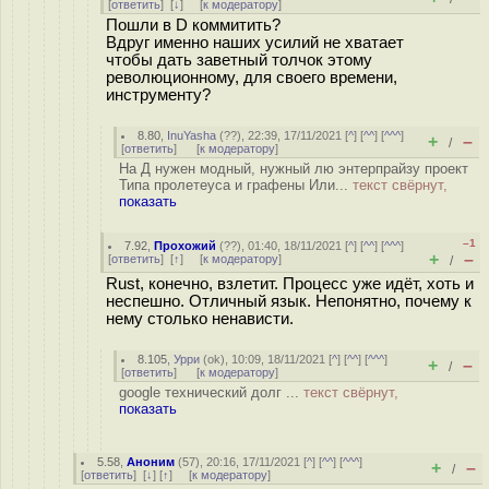
[
ответить
]
[
↓
] [
к модератору
]
Пошли в D коммитить?
Вдруг именно наших усилий не хватает
чтобы дать заветный толчок этому
революционному, для своего времени,
инструменту?
8.80
,
InuYasha
(
??
), 22:39, 17/11/2021 [
^
] [
^^
] [
^^^
]
+
–
/
[
ответить
]
[
к модератору
]
На Д нужен модный, нужный лю энтерпрайзу проект
Типа пролетеуса и графены Или...
текст свёрнут,
показать
–1
7.92
,
Прохожий
(
??
), 01:40, 18/11/2021 [
^
] [
^^
] [
^^^
]
+
–
[
ответить
]
[
↑
] [
к модератору
]
/
Rust, конечно, взлетит. Процесс уже идёт, хоть и
неспешно. Отличный язык. Непонятно, почему к
нему столько ненависти.
8.105
,
Урри
(
ok
), 10:09, 18/11/2021 [
^
] [
^^
] [
^^^
]
+
–
/
[
ответить
]
[
к модератору
]
google технический долг ...
текст свёрнут,
показать
5.58
,
Аноним
(
57
), 20:16, 17/11/2021 [
^
] [
^^
] [
^^^
]
+
–
/
[
ответить
]
[
↓
] [
↑
] [
к модератору
]