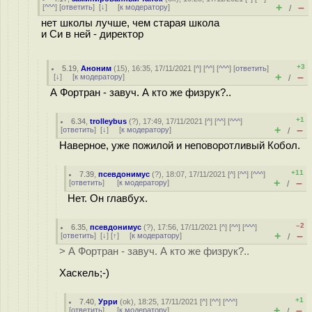
+
–
[
^^^
] [
ответить
]
[
↓
] [
к модератору
]
/
нет школы лучше, чем старая школа
и Си в ней - директор
+3
5.19
,
Аноним
(
15
), 16:35, 17/11/2021 [
^
] [
^^
] [
^^^
] [
ответить
]
+
–
[
↓
] [
к модератору
]
/
А Фортран - завуч. А кто же физрук?..
+1
6.34
,
trolleybus
(
?
), 17:49, 17/11/2021 [
^
] [
^^
] [
^^^
]
+
–
[
ответить
]
[
↓
] [
к модератору
]
/
Наверное, уже пожилой и неповоротливый Кобол.
+11
7.39
,
псевдонимус
(
?
), 18:07, 17/11/2021 [
^
] [
^^
] [
^^^
]
+
–
[
ответить
]
[
к модератору
]
/
Нет. Он главбух.
–2
6.35
,
псевдонимус
(
?
), 17:56, 17/11/2021 [
^
] [
^^
] [
^^^
]
+
–
[
ответить
]
[
↓
] [
↑
] [
к модератору
]
/
> А Фортран - завуч. А кто же физрук?..
Хаскель;-)
+1
7.40
,
Урри
(
ok
), 18:25, 17/11/2021 [
^
] [
^^
] [
^^^
]
+
–
[
ответить
]
[
к модератору
]
/