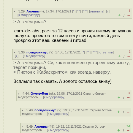
–3
3.29
,
Аноним
(
-
), 17:34, 17/11/2021 [
^
] [
^^
] [
^^^
] [
ответить
]
[
↑
]
+
–
[
к модератору
]
/
> А в чём ужас?
learn-ide-labs, раст за 12 часов и прочая никому ненужная
шолуха. проектов то там и нету почти, каждый день
провряю этот ваш хваленый гитхаб
–2
3.36
,
псевдонимус
(
?
), 17:58, 17/11/2021 [
^
] [
^^
] [
^^^
] [
ответить
]
+
–
[
↓
] [
к модератору
]
/
> А в чём ужас? Си, как и положено устаревшему языку,
теряет позиции,
> Пистон с Жабаскриптом, как всегда, наверху.
Всплыли так сказать. А золото осталось внизу)
–8
4.44
,
QwertyReg
(
ok
), 19:06, 17/11/2021
Скрыто ботом-
+
–
модератором
[
к модератору
]
/
5.48
,
псевдонимус
(
?
), 19:30, 17/11/2021
Скрыто ботом-
+
–
/
модератором
[
к модератору
]
+2
5.49
,
Аноним
(
49
), 19:32, 17/11/2021
Скрыто ботом-
+
–
модератором
[
к модератору
]
/