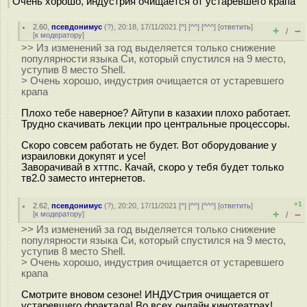
Очень хорошо, индустрия очищается от устаревшего крапа
2.60
,
псевдонимус
(
?
), 20:18, 17/11/2021 [
^
] [
^^
] [
^^^
] [
ответить
]
+
–
/
[
к модератору
]
>> Из изменений за год выделяется только снижение
популярности языка Си, который спустился на 9 место,
уступив 8 место Shell.
> Очень хорошо, индустрия очищается от устаревшего
крапа
Плохо тебе наверное? Айтупи в казахии плохо работает.
Трудно скачивать лекции про центральные процессоры.
Скоро совсем работать не будет. Вот оборудование у
израиловки докупят и усе!
Заворачивай в хттпс. Качай, скоро у тебя будет только
тв2.0 заместо интернетов.
+1
2.62
,
псевдонимус
(
?
), 20:20, 17/11/2021 [
^
] [
^^
] [
^^^
] [
ответить
]
+
–
[
к модератору
]
/
>> Из изменений за год выделяется только снижение
популярности языка Си, который спустился на 9 место,
уступив 8 место Shell.
> Очень хорошо, индустрия очищается от устаревшего
крапа
Смотрите вновом сезоне! ИНДУСтрия очищается от
устаревшего фрактала! Во всех онлайн кинотеатрах!