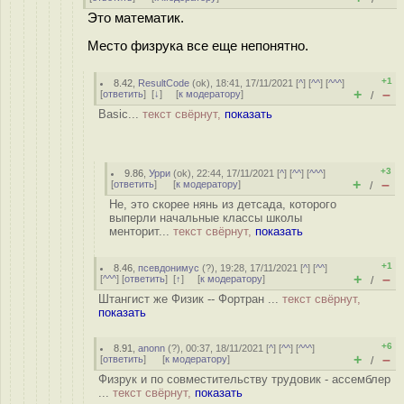
Это математик.
Место физрука все еще непонятно.
+1
8.42
,
ResultCode
(
ok
), 18:41, 17/11/2021 [
^
] [
^^
] [
^^^
]
+
–
[
ответить
]
[
↓
] [
к модератору
]
/
Basic...
текст свёрнут,
показать
+3
9.86
,
Урри
(
ok
), 22:44, 17/11/2021 [
^
] [
^^
] [
^^^
]
+
–
[
ответить
]
[
к модератору
]
/
Не, это скорее нянь из детсада, которого
выперли начальные классы школы
менторит...
текст свёрнут,
показать
+1
8.46
,
псевдонимус
(
?
), 19:28, 17/11/2021 [
^
] [
^^
]
+
–
[
^^^
] [
ответить
]
[
↑
] [
к модератору
]
/
Штангист же Физик -- Фортран ...
текст свёрнут,
показать
+6
8.91
,
anonn
(
?
), 00:37, 18/11/2021 [
^
] [
^^
] [
^^^
]
+
–
[
ответить
]
[
к модератору
]
/
Физрук и по совместительству трудовик - ассемблер
...
текст свёрнут,
показать