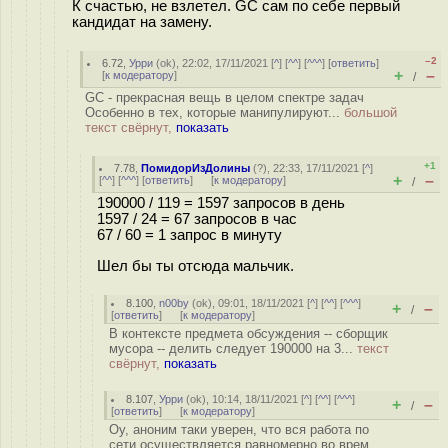
К счастью, не взлетел. GC сам по себе первый
кандидат на замену.
–2
6.72
,
Урри
(
ok
), 22:02, 17/11/2021 [
^
] [
^^
] [
^^^
] [
ответить
]
+
–
[
к модератору
]
/
GC - прекрасная вещь в целом спектре задач
Особенно в тех, которые манипулируют...
большой
текст свёрнут,
показать
+1
7.78
,
ПомидорИзДолины
(
?
), 22:33, 17/11/2021 [
^
]
+
–
[
^^
] [
^^^
] [
ответить
]
[
к модератору
]
/
190000 / 119 = 1597 запросов в день
1597 / 24 = 67 запросов в час
67 / 60 = 1 запрос в минуту
Шел бы ты отсюда мальчик.
8.100
,
n00by
(
ok
), 09:01, 18/11/2021 [
^
] [
^^
] [
^^^
]
+
–
/
[
ответить
]
[
к модератору
]
В контексте предмета обсуждения -- сборщик
мусора -- делить следует 190000 на 3...
текст
свёрнут,
показать
8.107
,
Урри
(
ok
), 10:14, 18/11/2021 [
^
] [
^^
] [
^^^
]
+
–
/
[
ответить
]
[
к модератору
]
Оу, аноним таки уверен, что вся работа по
сети осуществляется равномерно во врем...