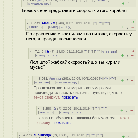
+
–
[
к модератору
]
/
Боюсь себе представить скорость этого корабля
+1
6.239
,
Аноним
(
240
), 09:39, 09/11/2019 [
^
] [
^^
] [
^^^
]
+
–
[
ответить
]
[
к модератору
]
/
По сравнению с костылями на питоне, скорость у
него, и правда, космическая.
–1
7.246
,
j3t
(
?
), 13:08, 09/11/2019 [
^
] [
^^
] [
^^^
] [
ответить
]
+
–
[
к модератору
]
/
Лол што? жабка? скорость? шо вы курили
мусье?
8.261
,
Аноним
(
261
), 19:05, 09/11/2019 [
^
] [
^^
] [
^^^
]
+
–
/
[
ответить
]
[
к модератору
]
Про возможность измерить бенчмарками
производительность системы, чувствую, что р...
текст свёрнут,
показать
9.280
,
j3t
(
?
), 22:07, 10/11/2019 [
^
] [
^^
] [
^^^
]
+
–
/
[
ответить
]
[
к модератору
]
Глаза не обманешь, никаким бенчмарком...
текст
свёрнут,
показать
4.278
,
анонизмус
(
?
), 18:15, 10/11/2019 [
^
] [
^^
] [
^^^
]
+
–
/