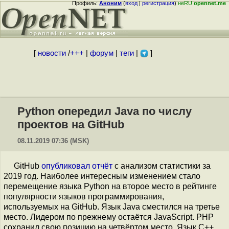
Профиль:
Аноним
(
вход
|
регистрация
)
неRU
opennet.me
[
новости
/
+++
|
форум
|
теги
|
]
Python опередил Java по числу
проектов на GitHub
08.11.2019 07:36 (MSK)
GitHub
опубликовал
отчёт
с анализом статистики за
2019 год. Наиболее интересным изменением стало
перемещение языка Python на второе место в рейтинге
популярности языков программирования,
используемых на GitHub. Язык Java сместился на третье
место. Лидером по прежнему остаётся JavaScript. PHP
сохранил свою позицию на четвёртом место. Язык C++