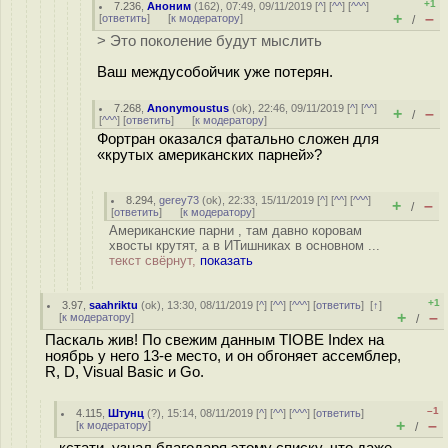
+1
7.236
,
Аноним
(
162
), 07:49, 09/11/2019 [
^
] [
^^
] [
^^^
]
+
–
[
ответить
]
[
к модератору
]
/
> Это поколение будут мыслить
Ваш междусобойчик уже потерян.
7.268
,
Anonymoustus
(
ok
), 22:46, 09/11/2019 [
^
] [
^^
]
+
–
/
[
^^^
] [
ответить
]
[
к модератору
]
Фортран оказался фатально сложен для
«крутых американских парней»?
8.294
,
gerey73
(
ok
), 22:33, 15/11/2019 [
^
] [
^^
] [
^^^
]
+
–
/
[
ответить
]
[
к модератору
]
Американские парни , там давно коровам
хвосты крутят, а в ИТишниках в основном ...
текст свёрнут,
показать
+1
3.97
,
saahriktu
(
ok
), 13:30, 08/11/2019 [
^
] [
^^
] [
^^^
] [
ответить
]
[
↑
]
+
–
[
к модератору
]
/
Паскаль жив! По свежим данным TIOBE Index на
ноябрь у него 13-е место, и он обгоняет ассемблер,
R, D, Visual Basic и Go.
–1
4.115
,
Штунц
(
?
), 15:14, 08/11/2019 [
^
] [
^^
] [
^^^
] [
ответить
]
+
–
[
к модератору
]
/