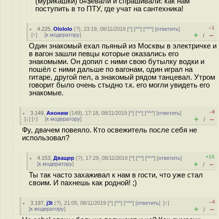
(мурикашки) о#$евали и спрашивали: как нам
поступить в то ПТУ, где учат на сантехника!
–1
4.225
,
Olololo
(
?
), 23:19, 08/11/2019 [
^
] [
^^
] [
^^^
] [
ответить
]
+
–
[
↑
] [
к модератору
]
/
Один знакомый ехал пьяный из Москвы в электричке и
в вагон зашли певцы которые оказались его
знакомыми. Он допил с ними свою бутылку водки и
пошёл с ними дальше по вагонам, один играл на
гитаре, другой пел, а знакомый рядом танцевал. Утром
говорит было очень стыдно т.к. его могли увидеть его
знакомые.
–8
3.149
,
Аноним
(
149
), 17:18, 08/11/2019 [
^
] [
^^
] [
^^^
] [
ответить
]
+
–
[
↓
] [
↑
] [
к модератору
]
/
Фу, двачем повеяло. Кто освежитель после себя не
использовал?
+10
4.153
,
Дващер
(
?
), 17:29, 08/11/2019 [
^
] [
^^
] [
^^^
] [
ответить
]
+
–
[
к модератору
]
/
Ты так часто захаживал к нам в гости, что уже стал
своим. И пахнешь как родной! ;)
–4
3.197
,
j3t
(
?
), 21:05, 08/11/2019 [
^
] [
^^
] [
^^^
] [
ответить
]
[
↑
]
+
–
[
к модератору
]
/