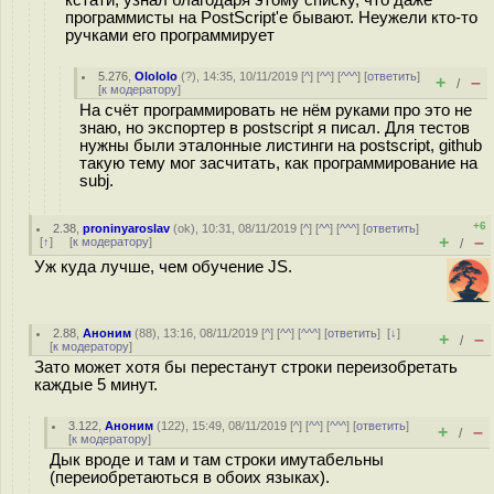
кстати, узнал благодаря этому списку, что даже
программисты на PostScript'е бывают. Неужели кто-то
ручками его программирует
5.276
,
Olololo
(
?
), 14:35, 10/11/2019 [
^
] [
^^
] [
^^^
] [
ответить
]
+
–
/
[
к модератору
]
На счёт программировать не нём руками про это не
знаю, но экспортер в postscript я писал. Для тестов
нужны были эталонные листинги на postscript, github
такую тему мог засчитать, как программирование на
subj.
+6
2.38
,
proninyaroslav
(
ok
), 10:31, 08/11/2019 [
^
] [
^^
] [
^^^
] [
ответить
]
+
–
[
↑
] [
к модератору
]
/
Уж куда лучше, чем обучение JS.
2.88
,
Аноним
(
88
), 13:16, 08/11/2019 [
^
] [
^^
] [
^^^
] [
ответить
]
[
↓
]
+
–
/
[
к модератору
]
Зато может хотя бы перестанут строки переизобретать
каждые 5 минут.
3.122
,
Аноним
(
122
), 15:49, 08/11/2019 [
^
] [
^^
] [
^^^
] [
ответить
]
+
–
/
[
к модератору
]
Дык вроде и там и там строки имутабельны
(переиобретаються в обоих языках).