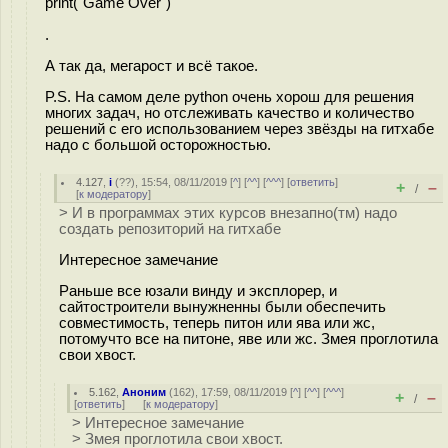
print("Game Over")
.
А так да, мегарост и всё такое.
P.S. На самом деле python очень хорош для решения
многих задач, но отслеживать качество и количество
решений с его использованием через звёзды на гитхабе
надо с большой осторожностью.
4.127
,
i
(
??
), 15:54, 08/11/2019 [
^
] [
^^
] [
^^^
] [
ответить
]
+
–
/
[
к модератору
]
> И в программах этих курсов внезапно(тм) надо
создать репозиторий на гитхабе
Интересное замечание
Раньше все юзали винду и эксплорер, и
сайтостроители вынужненны были обеспечить
совместимость, теперь питон или ява или жс,
потомучто все на питоне, яве или жс. Змея проглотила
свои хвост.
5.162
,
Аноним
(
162
), 17:59, 08/11/2019 [
^
] [
^^
] [
^^^
]
+
–
/
[
ответить
]
[
к модератору
]
> Интересное замечание
> Змея проглотила свои хвост.