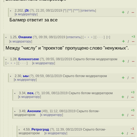
2.202
,
j3t
(
?
), 21:20, 08/11/2019 [
^
] [
^^
] [
^^^
] [
ответить
]
+
–
/
[
к модератору
]
Балмер ответит за все
+3
1.25
,
Онаним
(
?
), 09:39, 08/11/2019 [
ответить
] [
﹢﹢﹢
] [
· · ·
]
[
↑
]
+
–
[
к модератору
]
/
Между "числу" и "проектов" пропущено слово "ненужных".
1.28
,
Блокнот.exe
(
?
), 09:55, 08/11/2019
Скрыто ботом-модератором
+
–
/
[
﹢﹢﹢
] [
· · ·
] [
к модератору
]
2.30
,
ыы
(
?
), 09:59, 08/11/2019
Скрыто ботом-модератором
+
–
/
[
к модератору
]
+3
3.34
,
пох.
(
?
), 10:06, 08/11/2019
Скрыто ботом-модератором
+
–
[
к модератору
]
/
+5
3.49
,
Аноним
(
49
), 11:12, 08/11/2019
Скрыто ботом-
+
–
модератором
[
к модератору
]
/
–1
4.59
,
Ретроград
(
?
), 11:39, 08/11/2019
Скрыто ботом-
+
–
модератором
[
к модератору
]
/