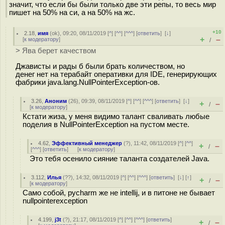
значит, что если бы были только две эти репы, то весь мир
пишет на 50% на си, а на 50% на жс.
+10
2.18
,
имя
(
ok
), 09:20, 08/11/2019 [
^
] [
^^
] [
^^^
] [
ответить
]
[
↓
]
+
–
[
к модератору
]
/
> Ява берет качеством
Джависты и рады б были брать количеством, но
денег нет на терабайт оперативки для IDE, генерирующих
фабрики java.lang.NullPointerException-ов.
3.26
,
Аноним
(
26
), 09:39, 08/11/2019 [
^
] [
^^
] [
^^^
] [
ответить
]
[
↓
]
+
–
/
[
к модератору
]
Кстати жиза, у меня видимо талант сваливать любые
поделия в NullPointerException на пустом месте.
4.62
,
Эффективный менеджер
(
?
), 11:42, 08/11/2019 [
^
] [
^^
]
+
–
/
[
^^^
] [
ответить
]
[
к модератору
]
Это тебя осенило сияние таланта создателей Java.
3.112
,
Илья
(
??
), 14:32, 08/11/2019 [
^
] [
^^
] [
^^^
] [
ответить
]
[
↓
] [
↑
]
+
–
/
[
к модератору
]
Само собой, pycharm же не intellij, и в питоне не бывает
nullpointerexception
4.199
,
j3t
(
?
), 21:17, 08/11/2019 [
^
] [
^^
] [
^^^
] [
ответить
]
+
–
/