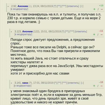
+15
2.92
,
Аноним
(
-
), 13:24, 08/11/2019 [
^
] [
^^
] [
^^^
] [
ответить
]
[
↑
]
+
–
[
к модератору
]
/
Пока ты там oнaнирyeшь на я.п. и тулкиты, я получаю з.п.
230 т.р. и кормлю семью с тремя детьми. Еще и на море 2
раза в год летаем. ;)
–11
3.123
,
Аноним
(
122
), 15:51, 08/11/2019 [
^
] [
^^
] [
^^^
] [
ответить
]
+
–
[
к модератору
]
/
Погоди спрос диктует предложения, а предложения
спрос.
Раньше тоже все писали на Delphi, а сейчас где он?
Понятное дело, что пока Вы там пригрели и прижопили
местечко,
то жить вашей Java, но стоит отвлечься и сразу
хипстеры налетят и
перепишут джва раза все на JavaScript. Увы мостадонты
умирают
хотя эт и прискорбно для нас свами
–10
3.141
,
хаха
(
?
), 17:01, 08/11/2019 [
^
] [
^^
] [
^^^
] [
ответить
]
[
↓
]
+
–
[
к модератору
]
/
у меня знакомый один бродяга в пригородных
электричках поёт и, если в кармане за день меньше 5тр,
кривит лицо, что день прошёл зря. живёт в своё
удовольствие и никого не кормит причём.