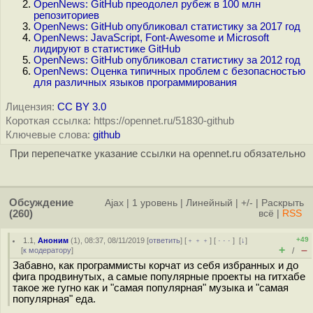
OpenNews: GitHub преодолел рубеж в 100 млн
репозиториев
OpenNews: GitHub опубликовал статистику за 2017 год
OpenNews: JavaScript, Font-Awesome и Microsoft
лидируют в статистике GitHub
OpenNews: GitHub опубликовал статистику за 2012 год
OpenNews: Оценка типичных проблем с безопасностью
для различных языков программирования
Лицензия:
CC BY 3.0
Короткая ссылка: https://opennet.ru/51830-github
Ключевые слова:
github
При перепечатке указание ссылки на opennet.ru обязательно
Обсуждение
Ajax
|
1 уровень
|
Линейный
|
+/-
|
Раскрыть
(260)
всё
|
RSS
+49
1.1
,
Аноним
(
1
), 08:37, 08/11/2019 [
ответить
] [
﹢﹢﹢
] [
· · ·
]
[
↓
]
+
–
[
к модератору
]
/
Забавно, как программисты корчат из себя избранных и до
фига продвинутых, а самые популярные проекты на гитхабе
такое же гугно как и "самая популярная" музыка и "самая
популярная" еда.