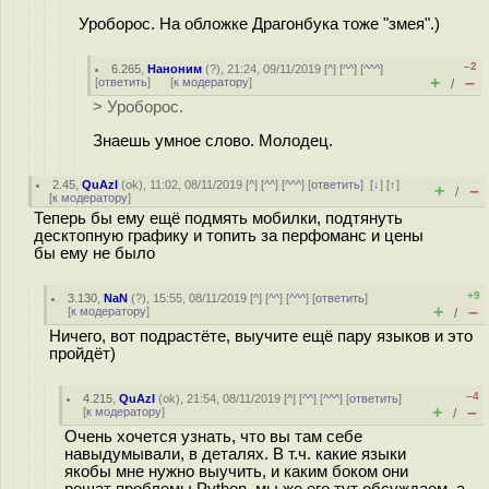
Уроборос. На обложке Драгонбука тоже "змея".)
–2
6.265
,
Наноним
(
?
), 21:24, 09/11/2019 [
^
] [
^^
] [
^^^
]
+
–
[
ответить
]
[
к модератору
]
/
> Уроборос.
Знаешь умное слово. Молодец.
2.45
,
QuAzI
(
ok
), 11:02, 08/11/2019 [
^
] [
^^
] [
^^^
] [
ответить
]
[
↓
] [
↑
]
+
–
/
[
к модератору
]
Теперь бы ему ещё подмять мобилки, подтянуть
десктопную графику и топить за перфоманс и цены
бы ему не было
+9
3.130
,
NaN
(
?
), 15:55, 08/11/2019 [
^
] [
^^
] [
^^^
] [
ответить
]
+
–
[
к модератору
]
/
Ничего, вот подрастёте, выучите ещё пару языков и это
пройдёт)
–4
4.215
,
QuAzI
(
ok
), 21:54, 08/11/2019 [
^
] [
^^
] [
^^^
] [
ответить
]
+
–
[
к модератору
]
/
Очень хочется узнать, что вы там себе
навыдумывали, в деталях. В т.ч. какие языки
якобы мне нужно выучить, и каким боком они