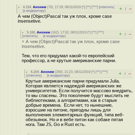
4.154
,
Аноним
(
70
), 17:29, 08/11/2019 [
^
] [
^^
] [
^^^
] [
ответить
]
+
–
/
[
к модератору
]
А чем (Object)Pascal так уж плох, кроме case
insensetive.
5.160
,
Аноним
(
162
), 17:52, 08/11/2019 [
^
] [
^^
] [
^^^
]
+
–
/
[
ответить
]
[
к модератору
]
> А чем (Object)Pascal так уж плох, кроме case
insensetive.
Тем, что его придумал какой-то европейский
профессор, а не крутые американские парни.
6.204
,
Аноним
(
200
), 21:23, 08/11/2019 [
^
] [
^^
] [
^^^
]
+
–
/
[
ответить
]
[
к модератору
]
Крутые американские парни придумали Julia.
Которая является надеждой американских же
университетов. Если получится массово внедрить,
то мы спасены. Это поколение будут мыслить не
библиотеками, а алгоритмами, как в старые
добрые времена. Если нет, то нынешние,
взросшие на питоне, пригодны лишь для
выполнения элементарных функций, типа веб-
обезьянок. Но и в вебе питон как собаке пятая
нога. Там JS, Go и Rust есть.