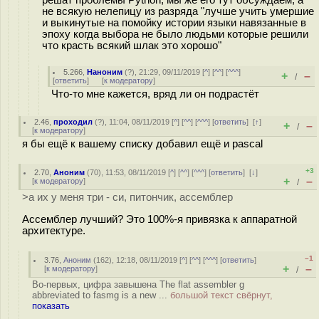
решат проблемы Python, мы же его тут обсуждаем, а
не всякую нелепицу из разряда "лучше учить умершие
и выкинутые на помойку истории языки навязанные в
эпоху когда выбора не было людьми которые решили
что красть всякий шлак это хорошо"
5.266
,
Наноним
(
?
), 21:29, 09/11/2019 [
^
] [
^^
] [
^^^
]
+
–
/
[
ответить
]
[
к модератору
]
Что-то мне кажется, вряд ли он подрастёт
2.46
,
проходил
(
?
), 11:04, 08/11/2019 [
^
] [
^^
] [
^^^
] [
ответить
]
[
↑
]
+
–
/
[
к модератору
]
я бы ещё к вашему списку добавил ещё и pascal
+3
2.70
,
Аноним
(
70
), 11:53, 08/11/2019 [
^
] [
^^
] [
^^^
] [
ответить
]
[
↓
]
+
–
[
к модератору
]
/
>а их у меня три - си, питончик, ассемблер
Ассемблер лучший? Это 100%-я привязка к аппаратной
архитектуре.
–1
3.76
,
Аноним
(
162
), 12:18, 08/11/2019 [
^
] [
^^
] [
^^^
] [
ответить
]
+
–
[
к модератору
]
/
Во-первых, цифра завышена The flat assembler g
abbreviated to fasmg is a new ...
большой текст свёрнут,
показать