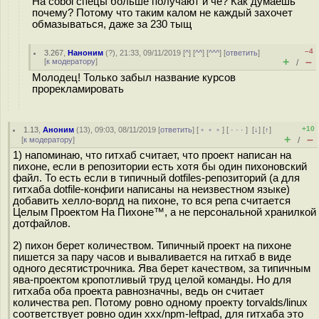
На cobol спецы больше получают и че? Как думаешь
почему? Потому что таким калом не каждый захочет
обмазываться, даже за 230 тыщ
–4
3.267
,
Наноним
(
?
), 21:33, 09/11/2019 [
^
] [
^^
] [
^^^
] [
ответить
]
+
–
[
к модератору
]
/
Молодец! Только забыл название курсов
прорекламировать
+10
1.13
,
Аноним
(
13
), 09:03, 08/11/2019 [
ответить
] [
﹢﹢﹢
] [
· · ·
]
[
↓
] [
↑
]
+
–
[
к модератору
]
/
1) напоминаю, что гитхаб считает, что проект написан на
пихоне, если в репозитории есть хотя бы один пихоновский
файл. То есть если в типичный dotfiles-репозиторий (а для
гитхаба dotfile-конфиги написаны на неизвестном языке)
добавить хелло-ворлд на пихоне, то вся репа считается
Целым Проектом На Пихоне™, а не персональной хранилкой
дотфайлов.
2) пихон берет количеством. Типичный проект на пихоне
пишется за пару часов и вываливается на гитхаб в виде
одного десятистрочника. Ява берет качеством, за типичным
ява-проектом кропотливый труд целой команды. Но для
гитхаба оба проекта равнозначны, ведь он считает
количества реп. Потому ровно одному проекту torvalds/linux
соответствует ровно один xxx/npm-leftpad, для гитхаба это