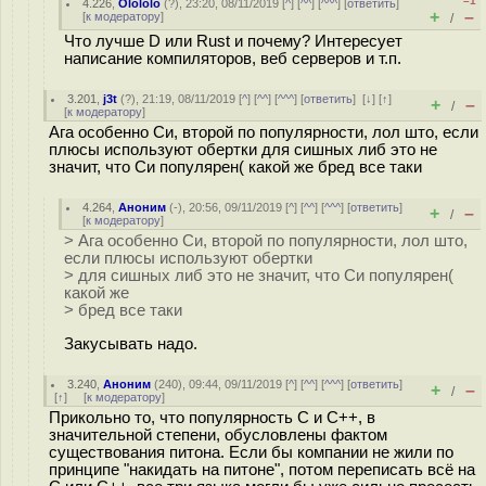
–1
4.226
,
Olololo
(
?
), 23:20, 08/11/2019 [
^
] [
^^
] [
^^^
] [
ответить
]
+
–
[
к модератору
]
/
Что лучше D или Rust и почему? Интересует
написание компиляторов, веб серверов и т.п.
3.201
,
j3t
(
?
), 21:19, 08/11/2019 [
^
] [
^^
] [
^^^
] [
ответить
]
[
↓
] [
↑
]
+
–
/
[
к модератору
]
Ага особенно Си, второй по популярности, лол што, если
плюсы используют обертки для сишных либ это не
значит, что Си популярен( какой же бред все таки
4.264
,
Аноним
(
-
), 20:56, 09/11/2019 [
^
] [
^^
] [
^^^
] [
ответить
]
+
–
/
[
к модератору
]
> Ага особенно Си, второй по популярности, лол што,
если плюсы используют обертки
> для сишных либ это не значит, что Си популярен(
какой же
> бред все таки
Закусывать надо.
3.240
,
Аноним
(
240
), 09:44, 09/11/2019 [
^
] [
^^
] [
^^^
] [
ответить
]
+
–
/
[
↑
] [
к модератору
]
Прикольно то, что популярность С и С++, в
значительной степени, обусловлены фактом
существования питона. Если бы компании не жили по
принципе "накидать на питоне", потом переписать всё на