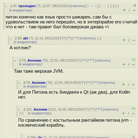
–6
1.47
,
проходил
(
?
), 11:07, 08/11/2019 [
ответить
] [
﹢﹢﹢
] [
· · ·
]
[
↓
] [
↑
]
+
–
[
к модератору
]
/
питон конечно как язык просто шикарен, сам бы с
удовольствием на него перешёл, но в энтерпрайзе его считай
что и нет - там правит бал богомерзкая джава =\
2.50
,
abi
(
?
), 11:14, 08/11/2019 [
^
] [
^^
] [
^^^
] [
ответить
]
[
↓
]
+
–
/
[
к модератору
]
А котлин?
+1
3.73
,
Аноним
(
70
), 12:01, 08/11/2019 [
^
] [
^^
] [
^^^
] [
ответить
]
+
–
[
к модератору
]
/
Там таже мерзкая JVM.
4.74
,
Аноним
(
70
), 12:04, 08/11/2019 [
^
] [
^^
] [
^^^
] [
ответить
]
+
–
/
[
к модератору
]
И для Питона есть биндинги к Qt (аж два), для Kotlin
нет.
+3
4.121
,
Аноним
(
121
), 15:46, 08/11/2019 [
^
] [
^^
] [
^^^
] [
ответить
]
+
–
[
↓
] [
к модератору
]
/
По сравнению с костыльным рантаймом питона jvm -
космический корабль.
–1
5.205
,
j3t
(
?
), 21:23, 08/11/2019 [
^
] [
^^
] [
^^^
] [
ответить
]