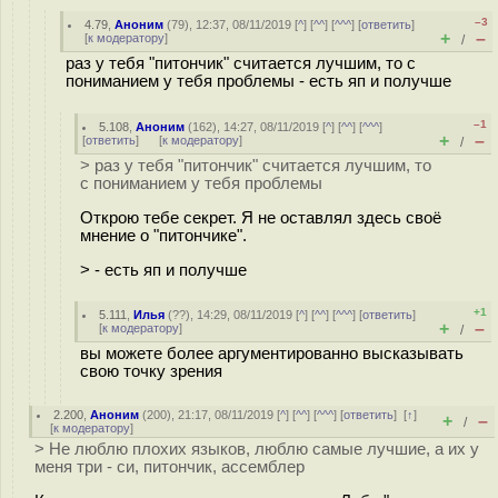
–3
4.79
,
Аноним
(
79
), 12:37, 08/11/2019 [
^
] [
^^
] [
^^^
] [
ответить
]
+
–
[
к модератору
]
/
раз у тебя "питончик" считается лучшим, то с
пониманием у тебя проблемы - есть яп и получше
–1
5.108
,
Аноним
(
162
), 14:27, 08/11/2019 [
^
] [
^^
] [
^^^
]
+
–
[
ответить
]
[
к модератору
]
/
> раз у тебя "питончик" считается лучшим, то
с пониманием у тебя проблемы
Открою тебе секрет. Я не оставлял здесь своё
мнение о "питончике".
> - есть яп и получше
+1
5.111
,
Илья
(
??
), 14:29, 08/11/2019 [
^
] [
^^
] [
^^^
] [
ответить
]
+
–
[
к модератору
]
/
вы можете более аргументированно высказывать
свою точку зрения
2.200
,
Аноним
(
200
), 21:17, 08/11/2019 [
^
] [
^^
] [
^^^
] [
ответить
]
[
↑
]
+
–
/
[
к модератору
]
> Не люблю плохих языков, люблю самые лучшие, а их у
меня три - си, питончик, ассемблер