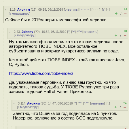
+4
1.16
,
Аноним
(
16
), 09:18, 08/11/2019 [
ответить
] [
﹢﹢﹢
] [
· · ·
]
[
↓
] [
↑
]
+
–
[
к модератору
]
/
Сейчас бы в 2019м верить мелкософтной мерилке
+8
2.43
,
Johnny
(
??
), 10:54, 08/11/2019 [
^
] [
^^
] [
^^^
] [
ответить
]
+
–
[
к модератору
]
/
Ну так мелкософтная мерилка это вторая мерилка после
авторитетного TIOBE INDEX. Всё остальное
субъективщина и вскрики кукаретиков вилами по воде.
Кстати общий стат TIOBE INDEX - топ3 как и всегда: Java,
C, Python.
https://www.tiobe.com/tiobe-index/
Да, уважаемые перловики, я знаю вам грустно, но что
поделать, такова судьба. У TIOBE Python уже три раза
занимал годовой Hall of Fame. Приколько.
+1
3.114
,
Аноним
(
70
), 14:47, 08/11/2019 [
^
] [
^^
] [
^^^
] [
ответить
]
[
↓
]
+
–
[
к модератору
]
/
Занятно, что Dшечка за год поднялась на 5 пунктов.
Наверное, вслючение в состав GCC подтолкнуло.