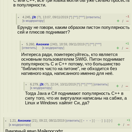
С или С++, все три языка могли бы уже сильно просесть
в популярности.
–1
4.245
,
j3t
(
?
), 13:07, 09/11/2019 [
^
] [
^^
] [
^^^
] [
ответить
]
+
–
[
к модератору
]
/
Ерунду не говори, каким образом пистон популярность
сей и плюсов поднимает?
+1
5.260
,
Аноним
(
240
), 18:59, 09/11/2019 [
^
] [
^^
] [
^^^
]
+
–
[
ответить
]
[
к модератору
]
/
Интереса ради, поинтересуйтесь, кто является
основным пользователем SWIG. Питон поднимает
популярность C и C++ потому, что большинство
"библиотек чисто на питоне", не обходится без
нативного кода, написанного именно для неё.
6.279
,
j3t
(
?
), 22:04, 10/11/2019 [
^
] [
^^
] [
^^^
] [
ответить
]
+
–
/
[
к модератору
]
Тогда Java и C# поднимают популярность C++ в
силу того, что их виртуалки написаны на сабже, а
Linux и Windows хайпят Си, да?
+1
1.21
,
Аноним
(
21
), 09:22, 08/11/2019 [
ответить
] [
﹢﹢﹢
] [
· · ·
]
[
↓
] [
↑
]
+
–
[
к модератору
]
/
Виновный явно Майкрософт.