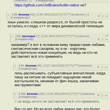
[
ответить
]
[
↑
] [
к модератору
]
https://github.com/JetBrains/kotlin-native
не?
2.66
,
Аноним
(
66
), 11:49, 08/11/2019 [
^
] [
^^
] [
^^^
] [
ответить
]
[
↑
]
+
–
/
[
к модератору
]
язык ужасен. слишком разросся, от былой простоты не
осталось и следа. c++ от мира динамической типизации
–1
3.69
,
проходил
(
?
), 11:53, 08/11/2019 [
^
] [
^^
] [
^^^
] [
ответить
]
+
–
[
к модератору
]
/
например? я вот в основном вижу прирастание либами,
синтаксическим сахаром, ну и ок - корутины
действительно новая концепция, но ведь ни кто не
заставляет всё это применять
4.84
,
Аноним
(
66
), 13:07, 08/11/2019 [
^
] [
^^
] [
^^^
] [
ответить
]
+
–
/
[
к модератору
]
лень расписывать. субъективные впечатления. когда
пишу на питоне не покидает ощущение некой
костыльности, начиная от фич языка, заканчивая
инструментами
4.109
,
Аноним
(
109
), 14:28, 08/11/2019 [
^
] [
^^
] [
^^^
] [
ответить
]
+
–
/
[
к модератору
]
> но ведь ни кто не заставляет всё это применять
Вас-то нет. Но во всех либах вокруг вас это будет