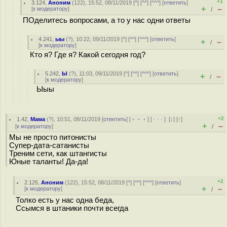
+1
3.124
,
Аноним
(
122
), 15:52, 08/11/2019 [
^
] [
^^
] [
^^^
] [
ответить
]
+
–
[
к модератору
]
/
ПОделитесь вопросами, а то у нас одни ответы
4.241
,
ыы
(
?
), 10:22, 09/11/2019 [
^
] [
^^
] [
^^^
] [
ответить
]
+
–
/
[
к модератору
]
Кто я? Где я? Какой сегодня год?
5.242
,
Ы
(
?
), 11:03, 09/11/2019 [
^
] [
^^
] [
^^^
] [
ответить
]
+
–
/
[
к модератору
]
Ыыы
+2
1.42
,
Мама
(
?
), 10:51, 08/11/2019 [
ответить
] [
﹢﹢﹢
] [
· · ·
]
[
↓
] [
↑
]
+
–
[
к модератору
]
/
Мы не просто питонисты
Супер-дата-сатанисты
Треним сети, как штангисты
Юные таланты! Да-да!
+2
2.125
,
Аноним
(
122
), 15:52, 08/11/2019 [
^
] [
^^
] [
^^^
] [
ответить
]
+
–
[
к модератору
]
/
Толко есть у нас одна беда,
Ссымся в штаники почти всегда