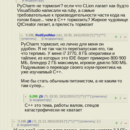
[
к модератору
]
PyCharm не тормозит? если что CLion лагает как будто
VisualStudio написали на ruby, а самые
требовательные к производительности части кода на
голом баше... чем в C++ тормозить? Жирное чудовище
QtCreator легает, а прелесть тормозит
5.296
,
RedEyedMan
(
ok
), 16:35, 16/11/2019 [
^
] [
^^
] [
^^^
]
+
–
/
[
ответить
]
[
к модератору
]
PyCharm тормозит, но лично для меня он
удобен. Я не так часто пере/запускаю его, так
что терпимо. У меня i7 3770, 8 ГБ оперативки и
тайлинг, из которых это IDE берет примерно 800-900
МБ, блендер 2 ГБ максимум, игровое двигло 500 МБ.
Подумываю о переводе своего хоум-проектика на
уже изучаемый С++.
Мне бы стать обычным питонистом, а не каким-то
там супер...
6.299
,
j3t
(
?
), 03:30, 19/11/2019 [
^
] [
^^
] [
^^^
] [
ответить
]
+
–
/
[
к модератору
]
C++ это тема, работы валом, спецов
катастрофически не хватает
3.198
,
j3t
(
?
), 21:13, 08/11/2019 [
^
] [
^^
] [
^^^
] [
ответить
]
[
↑
]
+
–
/
[
к модератору
]