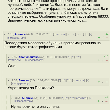
Какое-то семантическое противоречие. Либо "самые
лучшие", либо "питончик"... Вместе, в понятии "языков
программирования", эти фразы не могут встречаться. Да и
остальные выбранные пункты, я бы сказал, ну очень
специфические.... Особенно упомянутый ассемблер 68000.
Впрочем, непонятно, какой именно упомянут....
+22
1.10
,
Аноним
(
4
), 08:52, 08/11/2019 [
ответить
] [
﹢﹢﹢
] [
· · ·
]
[
↓
] [
↑
]
+
–
[
к модератору
]
/
Последствия массового обучения программированию на
питоне будут катастрофическими.
+10
2.15
,
Anonymoustus
(
ok
), 09:10, 08/11/2019 [
^
] [
^^
] [
^^^
]
+
–
[
ответить
]
[
к модератору
]
/
Уже.
2.32
,
Аноним
(
32
), 10:04, 08/11/2019 [
^
] [
^^
] [
^^^
] [
ответить
]
[
↓
]
+
–
/
[
к модератору
]
Умрет вслед за Паскалем?
+1
3.54
,
Аноним
(
54
), 11:25, 08/11/2019 [
^
] [
^^
] [
^^^
] [
ответить
]
[
↓
]
+
–
[
к модератору
]
/
Ну напортить-то они успели.