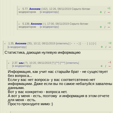
+1
5.77
,
Аноним
(
162
), 12:26, 08/11/2019
Скрыто ботом-
+
–
модератором
[
к модератору
]
/
+3
5.139
,
Аноним
(
-
), 17:00, 08/11/2019
Скрыто ботом-
+
–
модератором
[
к модератору
]
/
+2
1.35
,
Аноним
(
35
), 10:12, 08/11/2019 [
ответить
] [
﹢﹢﹢
] [
· · ·
]
[
↓
] [
↑
]
+
–
[
к модератору
]
/
Статистика, дающая нулевую информацию
–1
2.37
,
ыы
(
?
), 10:20, 08/11/2019 [
^
] [
^^
] [
^^^
] [
ответить
]
+
–
[
к модератору
]
/
Информация, как учит нас старшйи брат - не существует
без вопроса...
Если у вас нет вопроса- у вас соответсвтенно нет
информациии. Даже если вы по самое небалуйся завалены
данными.
Вот у вас конкретно - вопроса нет.
А вот у меня - есть, поэтому и информация в этом отчете
для меня - есть.
Просто проходите мимо :)