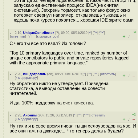
16 гиг ддр3, четыре ядра восемь потоков частота 3,2 ГГц,
запускаю единственный процесс IDEA(не считая
системных), Jetхрень тормозит, как только фокус окно
потеряет свернул например, открываешь тыкаешь и
ждешь пока курсор появится... хорошая IDE жрите сами
+3
2.19
,
UniqueContributor
(
?
), 09:20, 08/11/2019 [
^
] [
^^
] [
^^^
]
+
–
[
ответить
]
[
↑
] [
к модератору
]
/
С чего ты все это взял? Из головы?
"Top 10 primary languages over time, ranked by number of
unique contributors to public and private repositories tagged
with the appropriate primary language."
2.20
,
виндотролль
(
ok
), 09:21, 08/11/2019 [
^
] [
^^
] [
^^^
] [
ответить
]
+
–
/
[
к модератору
]
Ну обратного никто не утверждает. Приведена
статистика, а выводы оставлены на совести
читатетелей.
И да, 100% поддержу на счет качества.
+2
2.93
,
Аноним
(
93
), 13:26, 08/11/2019 [
^
] [
^^
] [
^^^
] [
ответить
]
+
–
[
к модератору
]
/
Ну так и я в свое время писал тыщи хелоувордов на яве. И
все они там, на джиxaде... Что теперь делать будем?