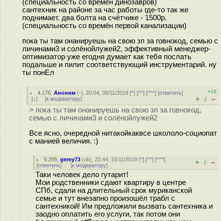
(специальность со времён динозавров)
сантехник на районе за час работы где-то так же
поднимает. два болта на счётчике - 1500р.
(специальность со времён первой канализации)
пока ты там онанируешь на свою зп за говнокод, семью с
личинами3 и солёнойлужей2, эффективный менеджер-
оптимизатор уже егодня думает как тебя послать
подальше и пилит соответствующий инструментарий. ну
ты понЕл
+12
4.176
,
Аноним
(
-
), 20:04, 08/11/2019 [
^
] [
^^
] [
^^^
] [
ответить
]
+
–
[
↓
] [
к модератору
]
/
> пока ты там онанируешь на свою зп за говнокод,
семью с личинами3 и солёнойлужей2
Все ясно, очередной нитaкoйкaквсе шкoлoлo-coциoпат
с мaнией вeличия. :)
5.295
,
gerey73
(
ok
), 22:44, 15/11/2019 [
^
] [
^^
] [
^^^
]
+
–
/
[
ответить
]
[
к модератору
]
Таки человек дело гутарит!
Мои родственники сдают квартиру в центре
СПб, сдали на длительный срок муриканской
семье и тут внезапно произошёл трабл с
сантехникой! Им предложили вызвать сантехника и
заодно оплатить его услуги, так потом они