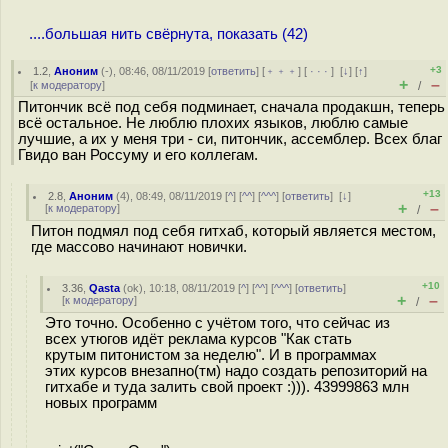
....большая нить свёрнута, показать (42)
+3
1.2
,
Аноним
(
-
), 08:46, 08/11/2019 [
ответить
] [
﹢﹢﹢
] [
· · ·
]
[
↓
] [
↑
]
+
–
[
к модератору
]
/
Питончик всё под себя подминает, сначала продакшн, теперь
всё остальное. Не люблю плохих языков, люблю самые
лучшие, а их у меня три - си, питончик, ассемблер. Всех благ
Гвидо ван Россуму и его коллегам.
+13
2.8
,
Аноним
(
4
), 08:49, 08/11/2019 [
^
] [
^^
] [
^^^
] [
ответить
]
[
↓
]
+
–
[
к модератору
]
/
Питон подмял под себя гитхаб, который является местом,
где массово начинают новички.
+10
3.36
,
Qasta
(
ok
), 10:18, 08/11/2019 [
^
] [
^^
] [
^^^
] [
ответить
]
+
–
[
к модератору
]
/
Это точно. Особенно с учётом того, что сейчас из
всех утюгов идёт реклама курсов "Как стать
крутым питонистом за неделю". И в программах
этих курсов внезапно(тм) надо создать репозиторий на
гитхабе и туда залить свой проект :))). 43999863 млн
новых программ