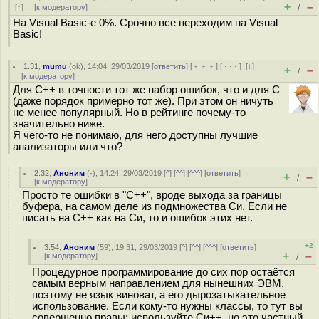
+
–
[
↑
] [
к модератору
]
/
На Visual Basic-е 0%. Срочно все переходим на Visual
Basic!
1.31
,
mumu
(
ok
), 14:04, 29/03/2019 [
ответить
] [
﹢﹢﹢
] [
· · ·
]
[
↓
]
+
–
/
[
к модератору
]
Для C++ в точности тот же набор ошибок, что и для C
(даже порядок примерно тот же). При этом он ничуть
не менее популярный. Но в рейтинге почему-то
значительно ниже.
Я чего-то не понимаю, для него доступны лучшие
анализаторы или что?
2.32
,
Аноним
(
-
), 14:24, 29/03/2019 [
^
] [
^^
] [
^^^
] [
ответить
]
+
–
/
[
к модератору
]
Просто те ошибки в "С++", вроде выхода за границы
буфера, на самом деле из подмножества Си. Если не
писать на С++ как на Си, то и ошибок этих нет.
+2
3.54
,
Аноним
(
59
), 19:31, 29/03/2019 [
^
] [
^^
] [
^^^
] [
ответить
]
+
–
[
к модератору
]
/
Процедурное программирование до сих пор остаётся
самым верным направлением для нынешних ЭВМ,
поэтому не язык виноват, а его дырозатыкательное
использование. Если кому-то нужны классы, то тут вы
совершенно правы: используйте Си++, но это частный