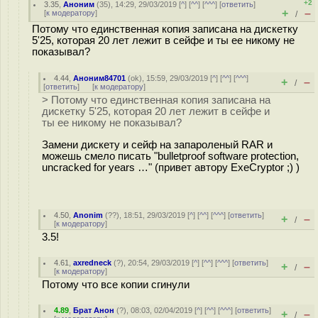
+2
3.35
,
Аноним
(
35
), 14:29, 29/03/2019 [
^
] [
^^
] [
^^^
] [
ответить
]
+
–
[
к модератору
]
/
Потому что единственная копия записана на дискетку
5'25, которая 20 лет лежит в сейфе и ты ее никому не
показывал?
4.44
,
Аноним84701
(
ok
), 15:59, 29/03/2019 [
^
] [
^^
] [
^^^
]
+
–
/
[
ответить
]
[
к модератору
]
> Потому что единственная копия записана на
дискетку 5'25, которая 20 лет лежит в сейфе и
ты ее никому не показывал?
Замени дискету и сейф на запароленый RAR и
можешь смело писать "bulletproof software protection,
uncracked for years …" (привет автору ExeCryptor ;) )
4.50
,
Anonim
(
??
), 18:51, 29/03/2019 [
^
] [
^^
] [
^^^
] [
ответить
]
+
–
/
[
к модератору
]
3.5!
4.61
,
axredneck
(
?
), 20:54, 29/03/2019 [
^
] [
^^
] [
^^^
] [
ответить
]
+
–
/
[
к модератору
]
Потому что все копии сгинули
4.89
,
Брат Анон
(
?
), 08:03, 02/04/2019 [
^
] [
^^
] [
^^^
] [
ответить
]
+
–
/