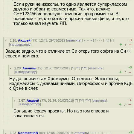
Если руки не ижжопы, то одно является суперклассом
другого и обратно совместимо. Так что, всякие
C++123456 используют немногие программисты. В
основном - те, кто хотел и просил новые фичи, и те, кто
только начал изучать ЯП.
–1
1.18
,
Андрей
(
??
), 12:43, 29/03/2019 [
ответить
] [
﹢﹢﹢
] [
· · ·
]
[
↓
] [
↑
]
+
–
[
к модератору
]
/
Заодно видно, что в отличие от Си открытого софта на Си++
совсем немного.
+5
2.20
,
Аноним
(
19
), 12:50, 29/03/2019 [
^
] [
^^
] [
^^^
] [
ответить
]
+
–
[
к модератору
]
/
Ну да, всякие там Хромиумы, Огнелисы, Электроны,
нодджэйэсы с джавамашинами, Либреофисы и прочие КДЕ
с Qt не в счёт.
–1
3.67
,
Андрей
(
??
), 01:34, 30/03/2019 [
^
] [
^^
] [
^^^
] [
ответить
]
+
–
[
к модератору
]
/
Большие legacy проекты. Но на этом список и
заканчивается.
+2
1.23
,
KonstantinB
(
ok
), 13:06, 29/03/2019 [
ответить
] [
﹢﹢﹢
] [
· · ·
]