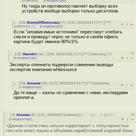
[
ответить
]
[
к модератору
]
Ну тогда он противопоставляет выборку всех
устройств вообще выборке только десктопов.
3.39
,
EnemyOfDemocracy
(
?
), 14:54, 29/03/2019 [
^
] [
^^
] [
^^^
]
+
–
/
[
ответить
]
[
↑
] [
к модератору
]
Если "независимые источники" перестанут хлебать
смузи и проведут опрос не только в своём офисе,
картина будет именно 80%/1%.
+5
2.22
,
Нанобот
(
ok
), 13:06, 29/03/2019 [
^
] [
^^
] [
^^^
] [
ответить
]
[
↑
]
+
–
[
к модератору
]
/
Эксперты опеннета подвергли сомнению выводы
экспертов компании whitesource
3.59
,
Аноним
(
59
), 20:23, 29/03/2019 [
^
] [
^^
] [
^^^
] [
ответить
]
+
–
/
[
к модератору
]
Да те ваще -- казлы по сравнению с нами, икспердами
opennet-а.
+4
1.8
,
Аноним
(
8
), 12:21, 29/03/2019 [
ответить
] [
﹢﹢﹢
] [
· · ·
]
[
↓
] [
↑
]
+
–
[
к модератору
]
/
>Данная статистика сильно коррелирует с популярностью
того или иного языка и объёмом наработанной кодовой базы