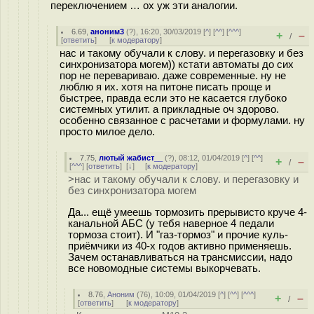
переключением … ох уж эти аналогии.
6.69
,
аноним3
(
?
), 16:20, 30/03/2019 [
^
] [
^^
] [
^^^
]
+
–
/
[
ответить
]
[
к модератору
]
нас и такому обучали к слову. и перегазовку и без
синхронизатора могем)) кстати автоматы до сих
пор не перевариваю. даже современные. ну не
люблю я их. хотя на питоне писать проще и
быстрее, правда если это не касается глубоко
системных утилит. а прикладные оч здорово.
особенно связанное с расчетами и формулами. ну
просто милое дело.
7.75
,
лютый жабист__
(
?
), 08:12, 01/04/2019 [
^
] [
^^
]
+
–
/
[
^^^
] [
ответить
]
[
↓
] [
к модератору
]
>нас и такому обучали к слову. и перегазовку и
без синхронизатора могем
Да... ещё умеешь тормозить прерывисто круче 4-
канальной АБС (у тебя наверное 4 педали
тормоза стоит). И "газ-тормоз" и прочие куль-
приёмчики из 40-х годов активно применяешь.
Зачем останавливаться на трансмиссии, надо
все новомодные системы выкорчевать.
8.76
,
Аноним
(
76
), 10:09, 01/04/2019 [
^
] [
^^
] [
^^^
]
+
–
/
[
ответить
]
[
к модератору
]