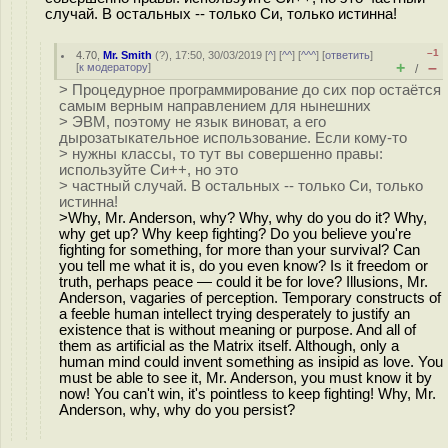
случай. В остальных -- только Си, только истинна!
–1
4.70
,
Mr. Smith
(
?
), 17:50, 30/03/2019 [
^
] [
^^
] [
^^^
] [
ответить
]
+
–
[
к модератору
]
/
> Процедурное программирование до сих пор остаётся
самым верным направлением для нынешних
> ЭВМ, поэтому не язык виноват, а его
дырозатыкательное использование. Если кому-то
> нужны классы, то тут вы совершенно правы:
используйте Си++, но это
> частный случай. В остальных -- только Си, только
истинна!
>Why, Mr. Anderson, why? Why, why do you do it? Why,
why get up? Why keep fighting? Do you believe you're
fighting for something, for more than your survival? Can
you tell me what it is, do you even know? Is it freedom or
truth, perhaps peace — could it be for love? Illusions, Mr.
Anderson, vagaries of perception. Temporary constructs of
a feeble human intellect trying desperately to justify an
existence that is without meaning or purpose. And all of
them as artificial as the Matrix itself. Although, only a
human mind could invent something as insipid as love. You
must be able to see it, Mr. Anderson, you must know it by
now! You can't win, it's pointless to keep fighting! Why, Mr.
Anderson, why, why do you persist?