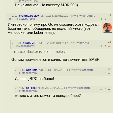
[
к модератору
]
Не камильфо. На кассету МЭК-90!))
–1
2.12
,
proninyaroslav
(
ok
), 12:33, 29/03/2019 [
^
] [
^^
] [
^^^
] [
ответить
]
+
–
[
↑
] [
к модератору
]
/
Интересно почему про Go не сказали. Хоть кодовая
база не такая обширная, но поделий много (тот
же docker или kubernetes).
–8
3.28
,
Аноним
(
-
), 13:27, 29/03/2019 [
^
] [
^^
] [
^^^
] [
ответить
]
+
–
[
к модератору
]
/
>тот же docker или kubernetes
Go там применяется в качестве заменителя BASH.
+2
4.43
,
Аноним
(
43
), 15:51, 29/03/2019 [
^
] [
^^
] [
^^^
] [
ответить
]
+
–
[
к модератору
]
/
Даёшь gRPC на баше!
4.87
,
no_like
(
?
), 23:25, 01/04/2019 [
^
] [
^^
] [
^^^
] [
ответить
]
+
–
/
[
к модератору
]
можно с этого момента поподробнее?