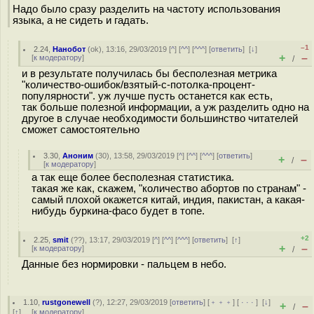
Надо было сразу разделить на частоту использования
языка, а не сидеть и гадать.
–1
2.24
,
Нанобот
(
ok
), 13:16, 29/03/2019 [
^
] [
^^
] [
^^^
] [
ответить
]
[
↓
]
+
–
[
к модератору
]
/
и в результате получилась бы бесполезная метрика
"количество-ошибок/взятый-с-потолка-процент-
популярности". уж лучше пусть останется как есть,
так больше полезной информации, а уж разделить одно на
другое в случае необходимости большинство читателей
сможет самостоятельно
3.30
,
Аноним
(
30
), 13:58, 29/03/2019 [
^
] [
^^
] [
^^^
] [
ответить
]
+
–
/
[
к модератору
]
а так еще более бесполезная статистика.
такая же как, скажем, "количество абортов по странам" -
самый плохой окажется китай, индия, пакистан, а какая-
нибудь буркина-фасо будет в топе.
+2
2.25
,
smit
(
??
), 13:17, 29/03/2019 [
^
] [
^^
] [
^^^
] [
ответить
]
[
↑
]
+
–
[
к модератору
]
/
Данные без нормировки - пальцем в небо.
1.10
,
rustgonewell
(
?
), 12:27, 29/03/2019 [
ответить
] [
﹢﹢﹢
] [
· · ·
]
[
↓
]
+
–
/
[
↑
] [
к модератору
]