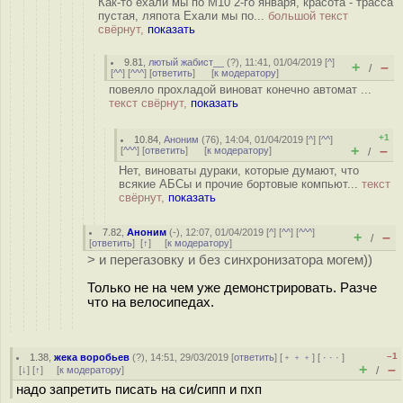
Как-то ехали мы по М10 2-го января, красота - трасса
пустая, ляпота Ехали мы по...
большой текст
свёрнут,
показать
9.81
,
лютый жабист__
(
?
), 11:41, 01/04/2019 [
^
]
+
–
/
[
^^
] [
^^^
] [
ответить
]
[
к модератору
]
повеяло прохладой виноват конечно автомат ...
текст свёрнут,
показать
+1
10.84
,
Аноним
(
76
), 14:04, 01/04/2019 [
^
] [
^^
]
+
–
[
^^^
] [
ответить
]
[
к модератору
]
/
Нет, виноваты дураки, которые думают, что
всякие АБСы и прочие бортовые компьют...
текст
свёрнут,
показать
7.82
,
Аноним
(
-
), 12:07, 01/04/2019 [
^
] [
^^
] [
^^^
]
+
–
/
[
ответить
]
[
↑
] [
к модератору
]
> и перегазовку и без синхронизатора могем))
Только не на чем уже демонстрировать. Разче
что на велосипедах.
–1
1.38
,
жека воробьев
(
?
), 14:51, 29/03/2019 [
ответить
] [
﹢﹢﹢
] [
· · ·
]
+
–
[
↓
] [
↑
] [
к модератору
]
/
надо запретить писать на си/сипп и пхп