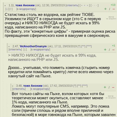
+13
1.11
,
тоже Аноним
(
ok
), 12:30, 29/03/2019 [
ответить
] [
﹢﹢﹢
] [
· · ·
]
+
–
[
↓
] [
↑
] [
к модератору
]
/
Статистика столь же вздорна, как рейтинг TIOBE.
Уязвимости ИЩУТ в серьезном коде (это С в первую
очередь) и НИКТО НИКОГДА не будет искать в 99%
кода, написанного на РНР или JS.
По факту, эти "конкретные цифры" - примерная оценка риска
превращения сферического коня в вакууме в сверхновую.
+1
2.47
,
YetAnotherOnanym
(
ok
), 17:11, 29/03/2019 [
^
] [
^^
] [
^^^
]
+
–
[
ответить
]
[
↓
] [
к модератору
]
/
> НИКТО НИКОГДА не будет искать в 99% кода,
написанного на РНР или JS.
Доооо... учитывая, что поиметь хомячка (стырить номер
кредитки или помайнить крипту) легче всего именно через
хакнутый сайт на Пыхе.
3.48
,
тоже Аноним
(
ok
), 17:42, 29/03/2019 [
^
] [
^^
] [
^^^
]
+
–
/
[
ответить
]
[
к модератору
]
Вот только сайты на Пыхе, взлом которых хотя бы
теоретически может окупиться, составляют менее
1% кода, написанного на Пыхе.
Ломать могут популярные CMS, например. Это ложка
соли (причем сплошь и рядом вполне приличной и
безопасной) в море говнокода на Пыхе, которым завален