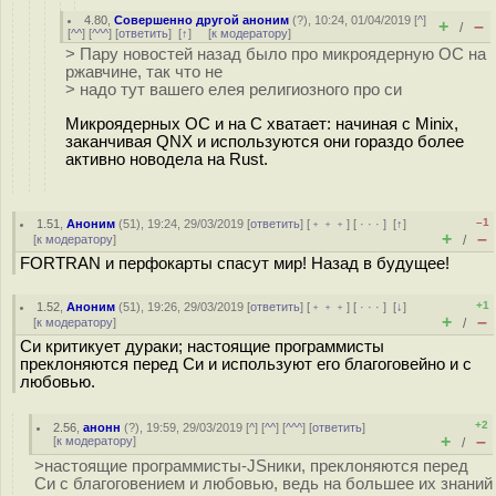
4.80
,
Совершенно другой аноним
(
?
), 10:24, 01/04/2019 [
^
]
+
–
/
[
^^
] [
^^^
] [
ответить
]
[
↑
] [
к модератору
]
> Пару новостей назад было про микроядерную ОС на
ржавчине, так что не
> надо тут вашего елея религиозного про си
Микроядерных ОС и на C хватает: начиная с Minix,
заканчивая QNX и используются они гораздо более
активно новодела на Rust.
–1
1.51
,
Аноним
(
51
), 19:24, 29/03/2019 [
ответить
] [
﹢﹢﹢
] [
· · ·
]
[
↑
]
+
–
[
к модератору
]
/
FORTRAN и перфокарты спасут мир! Назад в будущее!
+1
1.52
,
Аноним
(
51
), 19:26, 29/03/2019 [
ответить
] [
﹢﹢﹢
] [
· · ·
]
[
↓
]
+
–
[
к модератору
]
/
Си критикует дураки; настоящие программисты
преклоняются перед Си и используют его благоговейно и с
любовью.
+2
2.56
,
анонн
(
?
), 19:59, 29/03/2019 [
^
] [
^^
] [
^^^
] [
ответить
]
+
–
[
к модератору
]
/
>настоящие программисты-JSники, преклоняются перед
Си с благоговением и любовью, ведь на большее их знаний