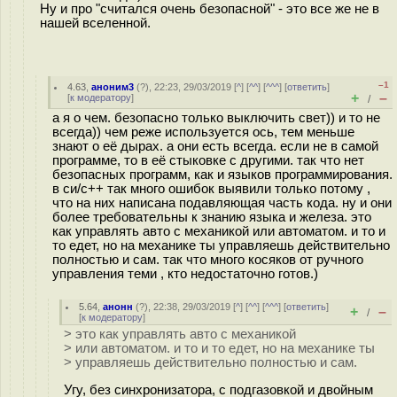
Ну и про "считался очень безопасной" - это все же не в
нашей вселенной.
–1
4.63
,
аноним3
(
?
), 22:23, 29/03/2019 [
^
] [
^^
] [
^^^
] [
ответить
]
+
–
[
к модератору
]
/
а я о чем. безопасно только выключить свет)) и то не
всегда)) чем реже используется ось, тем меньше
знают о её дырах. а они есть всегда. если не в самой
программе, то в её стыковке с другими. так что нет
безопасных программ, как и языков программирования.
в си/с++ так много ошибок выявили только потому ,
что на них написана подавляющая часть кода. ну и они
более требовательны к знанию языка и железа. это
как управлять авто с механикой или автоматом. и то и
то едет, но на механике ты управляешь действительно
полностью и сам. так что много косяков от ручного
управления теми , кто недостаточно готов.)
5.64
,
анонн
(
?
), 22:38, 29/03/2019 [
^
] [
^^
] [
^^^
] [
ответить
]
+
–
/
[
к модератору
]
> это как управлять авто с механикой
> или автоматом. и то и то едет, но на механике ты
> управляешь действительно полностью и сам.
Угу, без синхронизатора, с подгазовкой и двойным