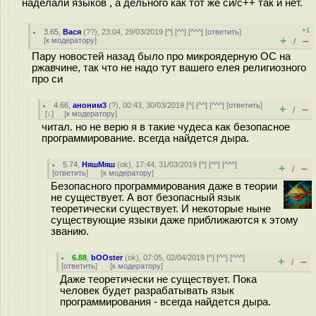
наделали языков , а дельного как тот же си/с++ так и нет.
+1
3.65
,
Вася
(
??
), 23:04, 29/03/2019 [
^
] [
^^
] [
^^^
] [
ответить
]
+
–
[
к модератору
]
/
Пару новостей назад было про микроядерную ОС на
ржавчине, так что не надо тут вашего елея религиозного
про си
4.66
,
аноним3
(
?
), 00:43, 30/03/2019 [
^
] [
^^
] [
^^^
] [
ответить
]
+
–
/
[
↓
] [
к модератору
]
читал. но не верю я в такие чудеса как безопасное
программирование. всегда найдется дыра.
5.74
,
НяшМяш
(
ok
), 17:44, 31/03/2019 [
^
] [
^^
] [
^^^
]
+
–
/
[
ответить
]
[
к модератору
]
Безопасного программирования даже в теории
не существует. А вот безопасный язык
теоретически существует. И некоторые ныне
существующие языки даже приближаются к этому
званию.
6.88
,
bOOster
(
ok
), 07:05, 02/04/2019 [
^
] [
^^
] [
^^^
]
+
–
/
[
ответить
]
[
к модератору
]
Даже теоретически не существует. Пока
человек будет разрабатывать язык
программирования - всегда найдется дыра.