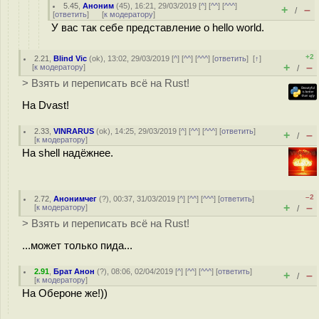
5.45
,
Аноним
(
45
), 16:21, 29/03/2019 [
^
] [
^^
] [
^^^
]
+
–
/
[
ответить
]
[
к модератору
]
У вас так себе представление о hello world.
+2
2.21
,
Blind Vic
(
ok
), 13:02, 29/03/2019 [
^
] [
^^
] [
^^^
] [
ответить
]
[
↑
]
+
–
[
к модератору
]
/
> Взять и переписать всё на Rust!
На Dvast!
2.33
,
VINRARUS
(
ok
), 14:25, 29/03/2019 [
^
] [
^^
] [
^^^
] [
ответить
]
+
–
/
[
к модератору
]
На shell надёжнее.
–2
2.72
,
Анонимчег
(
?
), 00:37, 31/03/2019 [
^
] [
^^
] [
^^^
] [
ответить
]
+
–
[
к модератору
]
/
> Взять и переписать всё на Rust!
...может только пидa...
2.91
,
Брат Анон
(
?
), 08:06, 02/04/2019 [
^
] [
^^
] [
^^^
] [
ответить
]
+
–
/
[
к модератору
]
На Обероне же!))