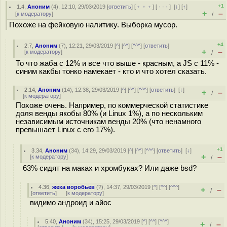
+1
1.4
,
Аноним
(
4
), 12:10, 29/03/2019 [
ответить
] [
﹢﹢﹢
] [
· · ·
]
[
↓
] [
↑
]
+
–
[
к модератору
]
/
Похоже на фейковую налитику. Выборка мусор.
+4
2.7
,
Аноним
(
7
), 12:21, 29/03/2019 [
^
] [
^^
] [
^^^
] [
ответить
]
+
–
[
к модератору
]
/
То что жаба с 12% и все что выше - красным, а JS с 11% -
синим какбы тонко намекает - кто и что хотел сказать.
2.14
,
Аноним
(
14
), 12:38, 29/03/2019 [
^
] [
^^
] [
^^^
] [
ответить
]
[
↓
]
+
–
/
[
к модератору
]
Похоже очень. Например, по коммерческой статистике
доля венды якобы 80% (и Linux 1%), а по нескольким
независимым источникам венды 20% (что ненамного
превышает Linux с его 17%).
+1
3.34
,
Аноним
(
34
), 14:29, 29/03/2019 [
^
] [
^^
] [
^^^
] [
ответить
]
[
↓
]
+
–
[
к модератору
]
/
63% сидят на маках и хромбуках? Или даже bsd?
4.36
,
жека воробьев
(
?
), 14:37, 29/03/2019 [
^
] [
^^
] [
^^^
]
+
–
/
[
ответить
]
[
к модератору
]
видимо андроид и айос
5.40
,
Аноним
(
34
), 15:25, 29/03/2019 [
^
] [
^^
] [
^^^
]
+
–
/