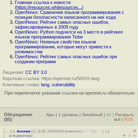
Главная ссылка к новости
(
https://resources.whitesources...
)
OpenNews: Сравнения языков программирования с
позиции безопасности написанного на них кода
OpenNews: Рейтинг самых опасных ошибок,
зафиксированных в 2009 году
OpenNews: Python поднялся на 3 место в рейтинге
языков программирования Tiobe
OpenNews: Неявные свойства языков
программирования, которые могут привести к
уязвимостям
OpenNews: Рейтинг самых опасных ошибок при
создании программ
Лицензия:
CC BY 3.0
Короткая ссылка: https://opennet.ru/50415-lang
Ключевые слова:
lang
,
vulnerability
При перепечатке указание ссылки на opennet.ru обязательно
Обсуждение
Ajax
|
1 уровень
|
Линейный
|
+/-
|
Раскрыть
(85)
всё
|
RSS
–6
1.1
,
Аноним
(
1
), 11:58, 29/03/2019 [
ответить
] [
﹢﹢﹢
] [
· · ·
]
[
↓
]
+
–
[
к модератору
]
/