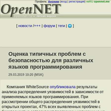
Профиль:
Аноним
(
вход
|
регистрация
)
неRU
opennet.me
[
новости
/
+++
|
форум
|
теги
|
]
Оценка типичных проблем с
безопасностью для различных
языков программирования
29.03.2019 10:20 (MSK)
Компания WhiteSource
опубликовала
результаты
анализа распределения уязвимостей в зависимости от
применяемых языков программирования. При
рассмотрении общего распределения уязвимостей в
открытых проектах, 47% всех выявленных проблем с