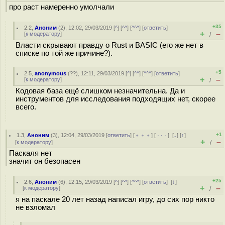
про раст намеренно умолчали
+35
2.2
,
Аноним
(
2
), 12:02, 29/03/2019 [
^
] [
^^
] [
^^^
] [
ответить
]
+
–
[
к модератору
]
/
Власти скрывают правду о Rust и BASIC (его же нет в
списке по той же причине?).
+5
2.5
,
anonymous
(
??
), 12:11, 29/03/2019 [
^
] [
^^
] [
^^^
] [
ответить
]
+
–
[
к модератору
]
/
Кодовая база ещё слишком незначительна. Да и
инструментов для исследования подходящих нет, скорее
всего.
+1
1.3
,
Аноним
(
3
), 12:04, 29/03/2019 [
ответить
] [
﹢﹢﹢
] [
· · ·
]
[
↓
] [
↑
]
+
–
[
к модератору
]
/
Паскаля нет
значит он безопасен
+25
2.6
,
Аноним
(
6
), 12:15, 29/03/2019 [
^
] [
^^
] [
^^^
] [
ответить
]
[
↓
]
+
–
[
к модератору
]
/
я на паскале 20 лет назад написал игру, до сих пор никто
не взломал