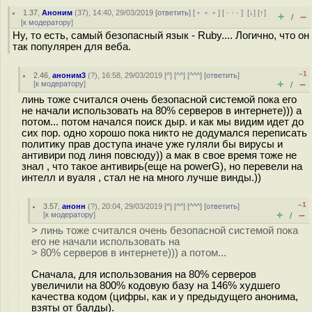
1.37
,
Аноним
(
37
), 14:40, 29/03/2019 [
ответить
] [
﹢﹢﹢
] [
· · ·
]
[
↓
] [
↑
]
+
–
/
[
к модератору
]
Ну, то есть, самый безопасный язык - Ruby.... Логично, что он
так популярен для веба.
–1
2.46
,
аноним3
(
?
), 16:58, 29/03/2019 [
^
] [
^^
] [
^^^
] [
ответить
]
+
–
[
к модератору
]
/
линь тоже считался очень безопасной системой пока его
не начали использовать на 80% серверов в интернете))) а
потом... потом начался поиск дыр. и как мы видим идет до
сих пор. одно хорошо пока никто не додумался переписать
политику прав доступа иначе уже гуляли бы вирусы и
антивири под линя повсюду)) а мак в свое время тоже не
знал , что такое антивирь(еще на powerG), но перевели на
интелл и вуаля , стал не на много лучше винды.))
–1
3.57
,
анонн
(
?
), 20:04, 29/03/2019 [
^
] [
^^
] [
^^^
] [
ответить
]
+
–
[
к модератору
]
/
> линь тоже считался очень безопасной системой пока
его не начали использовать на
> 80% серверов в интернете))) а потом...
Сначала, для использования на 80% серверов
увеличили на 800% кодовую базу на 146% худшего
качества кодом (цифры, как и у предыдущего анонима,
взяты от балды).