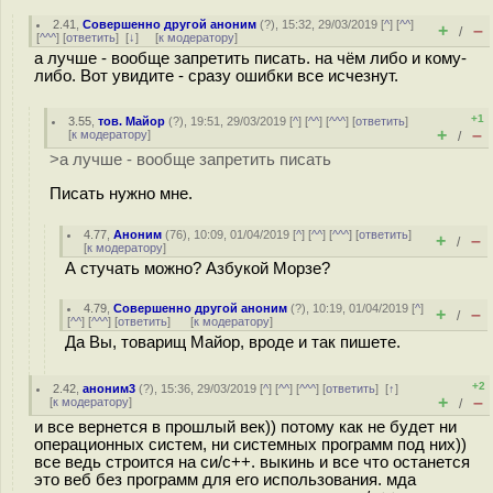
2.41
,
Совершенно другой аноним
(
?
), 15:32, 29/03/2019 [
^
] [
^^
]
+
–
/
[
^^^
] [
ответить
]
[
↓
] [
к модератору
]
а лучше - вообще запретить писать. на чём либо и кому-
либо. Вот увидите - сразу ошибки все исчезнут.
+1
3.55
,
тов. Майор
(
?
), 19:51, 29/03/2019 [
^
] [
^^
] [
^^^
] [
ответить
]
+
–
[
к модератору
]
/
>а лучше - вообще запретить писать
Писать нужно мне.
4.77
,
Аноним
(
76
), 10:09, 01/04/2019 [
^
] [
^^
] [
^^^
] [
ответить
]
+
–
/
[
к модератору
]
А стучать можно? Азбукой Морзе?
4.79
,
Совершенно другой аноним
(
?
), 10:19, 01/04/2019 [
^
]
+
–
/
[
^^
] [
^^^
] [
ответить
]
[
к модератору
]
Да Вы, товарищ Майор, вроде и так пишете.
+2
2.42
,
аноним3
(
?
), 15:36, 29/03/2019 [
^
] [
^^
] [
^^^
] [
ответить
]
[
↑
]
+
–
[
к модератору
]
/
и все вернется в прошлый век)) потому как не будет ни
операционных систем, ни системных программ под них))
все ведь строится на си/с++. выкинь и все что останется
это веб без программ для его использования. мда