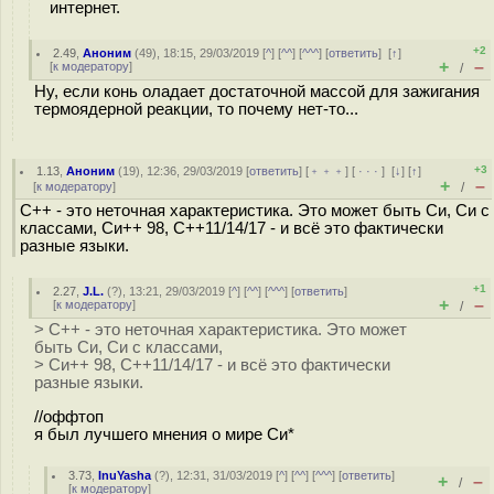
интернет.
+2
2.49
,
Аноним
(
49
), 18:15, 29/03/2019 [
^
] [
^^
] [
^^^
] [
ответить
]
[
↑
]
+
–
[
к модератору
]
/
Ну, если конь оладает достаточной массой для зажигания
термоядерной реакции, то почему нет-то...
+3
1.13
,
Аноним
(
19
), 12:36, 29/03/2019 [
ответить
] [
﹢﹢﹢
] [
· · ·
]
[
↓
] [
↑
]
+
–
[
к модератору
]
/
C++ - это неточная характеристика. Это может быть Си, Си с
классами, Си++ 98, С++11/14/17 - и всё это фактически
разные языки.
+1
2.27
,
J.L.
(
?
), 13:21, 29/03/2019 [
^
] [
^^
] [
^^^
] [
ответить
]
+
–
[
к модератору
]
/
> C++ - это неточная характеристика. Это может
быть Си, Си с классами,
> Си++ 98, С++11/14/17 - и всё это фактически
разные языки.
//оффтоп
я был лучшего мнения о мире Си*
3.73
,
InuYasha
(
?
), 12:31, 31/03/2019 [
^
] [
^^
] [
^^^
] [
ответить
]
+
–
/
[
к модератору
]