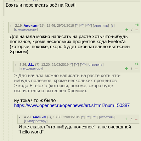
Взять и переписать всё на Rust!
+5
2.19
,
Аноним
(
19
), 12:46, 29/03/2019 [
^
] [
^^
] [
^^^
] [
ответить
]
[
↓
]
+
–
[
к модератору
]
/
Для начала можно написать на расте хоть что-нибудь
полезное, кроме нескольких процентов кода Firefox'а
(который, похоже, скоро будет окончательно вытеснен
Хромом).
+1
3.26
,
J.L.
(
?
), 13:20, 29/03/2019 [
^
] [
^^
] [
^^^
] [
ответить
]
+
–
[
к модератору
]
/
> Для начала можно написать на расте хоть что-
нибудь полезное, кроме нескольких процентов
> кода Firefox'а (который, похоже, скоро будет
окончательно вытеснен Хромом).
ну тока что ж было
https://www.opennet.ru/opennews/art.shtml?num=50387
4.29
,
Аноним
(
-
), 13:30, 29/03/2019 [
^
] [
^^
] [
^^^
] [
ответить
]
+
–
/
[
к модератору
]
Я же сказал "что-нибудь полезное", а не очередной
"hello world".