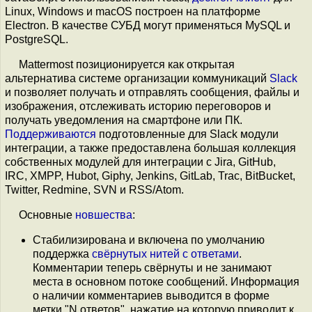
Linux, Windows и macOS построен на платформе
Electron. В качестве СУБД могут применяться MySQL и
PostgreSQL.
Mattermost позиционируется как открытая
альтернатива системе организации коммуникаций
Slack
и позволяет получать и отправлять сообщения, файлы и
изображения, отслеживать историю переговоров и
получать уведомления на смартфоне или ПК.
Поддерживаются
подготовленные для Slack модули
интеграции, а также предоставлена большая коллекция
собственных модулей для интеграции с Jira, GitHub,
IRC, XMPP, Hubot, Giphy, Jenkins, GitLab, Trac, BitBucket,
Twitter, Redmine, SVN и RSS/Atom.
Основные
новшества
:
Стабилизирована и включена по умолчанию
поддержка
свёрнутых нитей с ответами
.
Комментарии теперь свёрнуты и не занимают
места в основном потоке сообщений. Информация
о наличии комментариев выводится в форме
метки "N ответов", нажатие на которую приводит к