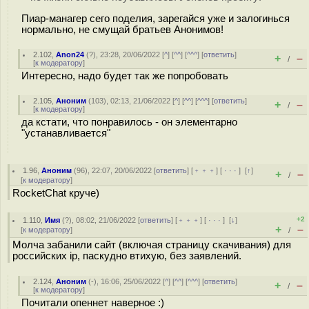
Пиар-манагер сего поделия, зарегайся уже и залогинься
нормально, не смущай братьев Анонимов!
2.102
,
Anon24
(
?
), 23:28, 20/06/2022 [
^
] [
^^
] [
^^^
] [
ответить
]
+
–
/
[
к модератору
]
Интересно, надо будет так же попробовать
2.105
,
Аноним
(
103
), 02:13, 21/06/2022 [
^
] [
^^
] [
^^^
] [
ответить
]
+
–
/
[
к модератору
]
да кстати, что понравилось - он элементарно
"устанавливается"
1.96
,
Аноним
(
96
), 22:07, 20/06/2022 [
ответить
] [
﹢﹢﹢
] [
· · ·
]
[
↑
]
+
–
/
[
к модератору
]
RocketChat круче)
+2
1.110
,
Имя
(
?
), 08:02, 21/06/2022 [
ответить
] [
﹢﹢﹢
] [
· · ·
]
[
↓
]
+
–
[
к модератору
]
/
Молча забанили сайт (включая страницу скачивания) для
российских ip, паскудно втихую, без заявлений.
2.124
,
Аноним
(
-
), 16:06, 25/06/2022 [
^
] [
^^
] [
^^^
] [
ответить
]
+
–
/
[
к модератору
]
Почитали опеннет наверное :)