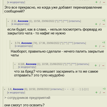
+
–
[
к модератору
]
/
Это все прекрасно, но когда уже добавят перенаправление
сообщений?
+1
2.11
,
Аноним
(
1
), 10:56, 20/06/2022 [
^
] [
^^
] [
^^^
] [
ответить
]
+
–
[
к модератору
]
/
если будет, как в слаке, - нельзя посмотреть форвард из
закрытого чата - то нафиг не нужно
+3
3.74
,
Аноним
(
74
), 17:36, 20/06/2022 [
^
] [
^^
] [
^^^
] [
ответить
]
+
–
[
к модератору
]
/
Наоборот, правильно сделали - нечего палить закрытые
чаты
4.116
,
Аноним
(
1
), 10:58, 21/06/2022 [
^
] [
^^
] [
^^^
] [
ответить
]
+
–
/
[
к модератору
]
что за бред? что мешает заскринить и то же самое
отправить? это тупо неудобно
+3
1.6
,
Аноним
(
6
), 10:50, 20/06/2022 [
ответить
] [
﹢﹢﹢
] [
· · ·
]
[
↓
] [
↑
]
+
–
[
к модератору
]
/
> сотрудников предприятий
они смогут это освоить?