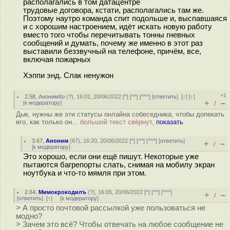
располагались в том датацентре
трудовые договора, кстати, располагались там же.
Поэтому наутро команда спит подольше и, выспавшаяся
и с хорошим настроением, идёт искать новую работу
вместо того чтобы перечитывать тонны гневных
сообщений и думать, почему же именно в этот раз
выставили беззвучный на телефоне, причём, все,
включая пожарных
Хэппи энд. Слак ненужон
+1
2.58
,
АнонимКо
(
?
), 16:01, 20/06/2022 [
^
] [
^^
] [
^^^
] [
ответить
]
[
↓
] [
↑
]
+
–
[
к модератору
]
/
Дык, нужны же эти статусы онлайна собеседника, чтобы допекать
его, как только он...
большой текст свёрнут,
показать
3.67
,
Аноним
(
67
), 16:20, 20/06/2022 [
^
] [
^^
] [
^^^
] [
ответить
]
+
–
/
[
к модератору
]
Это хорошо, если они ещё пишут. Некоторые уже
пытаются багрепорты слать, снимая на мобилу экран
ноутбука и что-то мямля при этом.
2.64
,
Мимокрокодилъ
(
?
), 16:05, 20/06/2022 [
^
] [
^^
] [
^^^
]
+
–
/
[
ответить
]
[
↑
] [
к модератору
]
> А просто почтовой рассылкой уже пользоваться не
модно?
> Зачем это всё? Чтобы отвечать на любое сообщение не