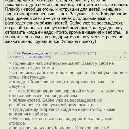
Годнейший чат, хейтеры не шарят. Завёл у себя на
локалхосте для семьи с полпинка, работает и есть не просит.
Плейбуки вообще огонь. Инструкции для детей, женщин и
лиц к ним приравненных — чек. Закупки — чек. Координация
расширенной семьи — ультрачек с голосованиями и
распределением обязанностей. Бабке уже за восемьдесят,
но разобралась с правнучкиной помощью как туда депешу
отправить когда ей надо что-то, кроме внимания и заботы. Не
знаю, как оно там «на предприятиях», но у меня стресса по
жизни сильно поубавилось. Успехов проекту!
+1
2.94
,
Микокрокодилъ
(
?
), 20:55, 20/06/2022 [
^
] [
^^
] [
^^^
]
+
–
[
ответить
]
[
к модератору
]
/
> Годнейший чат, хейтеры не шарят. Завёл у себя на
локалхосте для семьи
> с полпинка, работает и есть не просит. Плейбуки вообще
огонь. Инструкции
> для детей, женщин и лиц к ним приравненных — чек.
Закупки
> — чек. Координация расширенной семьи — ультрачек с
голосованиями и распределением
> обязанностей. Бабке уже за восемьдесят, но
разобралась с правнучкиной помощью как
> туда депешу отправить когда ей надо что-то, кроме
внимания и заботы.
> Не знаю, как оно там «на предприятиях», но у меня
стресса
> по жизни сильно поубавилось. Успехов проекту!