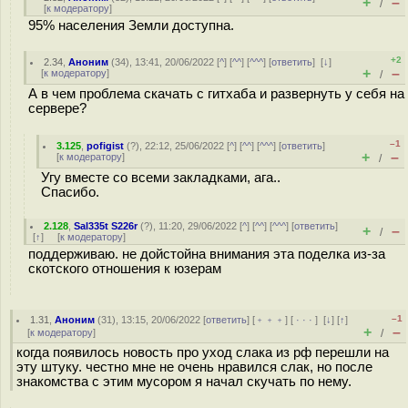
+
–
/
[
к модератору
]
95% населения Земли доступна.
+2
2.34
,
Аноним
(
34
), 13:41, 20/06/2022 [
^
] [
^^
] [
^^^
] [
ответить
]
[
↓
]
+
–
[
к модератору
]
/
А в чем проблема скачать с гитхаба и развернуть у себя на
сервере?
–1
3.125
,
pofigist
(
?
), 22:12, 25/06/2022 [
^
] [
^^
] [
^^^
] [
ответить
]
+
–
[
к модератору
]
/
Угу вместе со всеми закладками, ага..
Спасибо.
2.128
,
Sal335t S226r
(
?
), 11:20, 29/06/2022 [
^
] [
^^
] [
^^^
] [
ответить
]
+
–
/
[
↑
] [
к модератору
]
поддерживаю. не дойстойна внимания эта поделка из-за
скотского отношения к юзерам
–1
1.31
,
Аноним
(
31
), 13:15, 20/06/2022 [
ответить
] [
﹢﹢﹢
] [
· · ·
]
[
↓
] [
↑
]
+
–
[
к модератору
]
/
когда появилось новость про уход слака из рф перешли на
эту штуку. честно мне не очень нравился слак, но после
знакомства с этим мусором я начал скучать по нему.