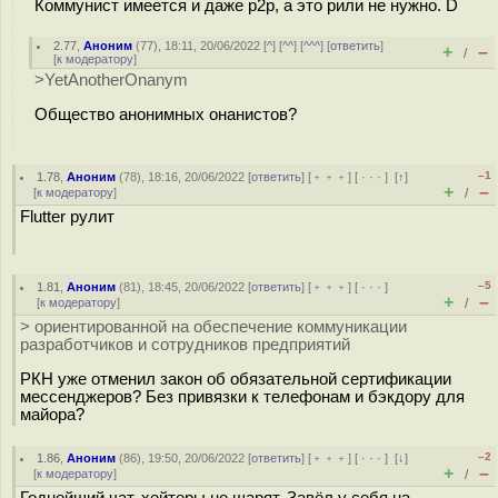
Коммунист имеется и даже p2p, а это рили не нужно. D
2.77
,
Аноним
(
77
), 18:11, 20/06/2022 [
^
] [
^^
] [
^^^
] [
ответить
]
+
–
/
[
к модератору
]
>YetAnotherOnanym
Общество анонимных онанистов?
–1
1.78
,
Аноним
(
78
), 18:16, 20/06/2022 [
ответить
] [
﹢﹢﹢
] [
· · ·
]
[
↑
]
+
–
[
к модератору
]
/
Flutter рулит
–5
1.81
,
Аноним
(
81
), 18:45, 20/06/2022 [
ответить
] [
﹢﹢﹢
] [
· · ·
]
+
–
[
к модератору
]
/
> ориентированной на обеспечение коммуникации
разработчиков и сотрудников предприятий
РКН уже отменил закон об обязательной сертификации
мессенджеров? Без привязки к телефонам и бэкдору для
майора?
–2
1.86
,
Аноним
(
86
), 19:50, 20/06/2022 [
ответить
] [
﹢﹢﹢
] [
· · ·
]
[
↓
]
+
–
[
к модератору
]
/