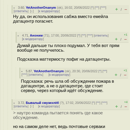
3.60
,
YetAnotherOnanym
(
ok
), 16:02, 20/06/2022 [
^
] [
^^
] [
^^^
]
+
–
/
[
ответить
]
[
↓
] [
к модератору
]
Ну да, он использования сабжа вместо емейла
датацентр погаснет.
+1
4.71
,
Аноним
(
71
), 17:00, 20/06/2022 [
^
] [
^^
] [
^^^
] [
ответить
]
+
–
[
к модератору
]
/
Думай дальше ты плохо подумал. У тебя вот прям
вообще не получилось.
Подсказка маттермосту пофиг на датацентры.
+1
5.87
,
YetAnotherOnanym
(
ok
), 20:30, 20/06/2022 [
^
] [
^^
]
+
–
[
^^^
] [
ответить
]
[
к модератору
]
/
Подсказка: речь шла об обсуждении пожара в
датацентре, а не о датацентре, где стоит
сервер, через который идёт обсуждение.
+4
3.72
,
Бывалый смузихлёб
(
?
), 17:02, 20/06/2022 [
^
] [
^^
] [
^^^
]
+
–
[
ответить
]
[
↑
] [
к модератору
]
/
> наутро команда пытается понять где какое
обсуждение.
но на самом деле нет, ведь почтовые серваки