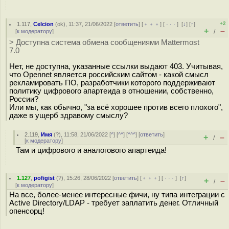
+2
1.117
,
Celcion
(
ok
), 11:37, 21/06/2022 [
ответить
] [
﹢﹢﹢
] [
· · ·
]
[
↓
] [
↑
]
+
–
[
к модератору
]
/
> Доступна система обмена сообщениями Mattermost
7.0
Нет, не доступна, указанные ссылки выдают 403. Учитывая,
что Opennet является российским сайтом - какой смысл
рекламировать ПО, разработчики которого поддерживают
политику цифрового апартеида в отношении, собственно,
России?
Или мы, как обычно, "за всё хорошее против всего плохого",
даже в ущерб здравому смыслу?
2.119
,
Имя
(
?
), 11:58, 21/06/2022 [
^
] [
^^
] [
^^^
] [
ответить
]
+
–
/
[
к модератору
]
Там и цифрового и аналогового апартеида!
1.127
,
pofigist
(
?
), 15:26, 28/06/2022 [
ответить
] [
﹢﹢﹢
] [
· · ·
]
[
↑
]
+
–
/
[
к модератору
]
На все, более-менее интересные фичи, ну типа интеграции с
Active Directory/LDAP - требует заплатить денег. Отличный
опенсорц!