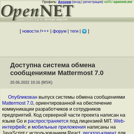
Профиль:
Аноним
(
вход
|
регистрация
)
неRU
opennet.me
[
новости
/
+++
|
форум
|
теги
|
]
Доступна система обмена
сообщениями Mattermost 7.0
20.06.2022 10:16 (MSK)
Опубликован
выпуск системы обмена сообщениями
Mattermost 7.0
, ориентированной на обеспечение
коммуникации разработчиков и сотрудников
предприятий. Код серверной части проекта написан на
языке Go и
распространяется
под лицензией MIT.
Web-
интерфейс
и
мобильные приложения
написаны на
JavaScript с использованием React,
десктоп-клиент
для