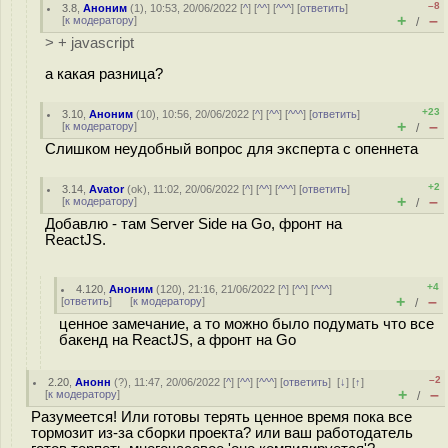
–8
3.8
,
Аноним
(
1
), 10:53, 20/06/2022 [
^
] [
^^
] [
^^^
] [
ответить
]
+
–
[
к модератору
]
/
> + javascript
а какая разница?
+23
3.10
,
Аноним
(
10
), 10:56, 20/06/2022 [
^
] [
^^
] [
^^^
] [
ответить
]
+
–
[
к модератору
]
/
Слишком неудобный вопрос для эксперта с опеннета
+2
3.14
,
Avator
(
ok
), 11:02, 20/06/2022 [
^
] [
^^
] [
^^^
] [
ответить
]
+
–
[
к модератору
]
/
Добавлю - там Server Side на Go, фронт на
ReactJS.
+4
4.120
,
Аноним
(
120
), 21:16, 21/06/2022 [
^
] [
^^
] [
^^^
]
+
–
[
ответить
]
[
к модератору
]
/
ценное замечание, а то можно было подумать что все
бакенд на ReactJS, а фронт на Go
–2
2.20
,
Анонн
(
?
), 11:47, 20/06/2022 [
^
] [
^^
] [
^^^
] [
ответить
]
[
↓
] [
↑
]
+
–
[
к модератору
]
/
Разумеется! Или готовы терять ценное время пока все
тормозит из-за сборки проекта? или ваш работодатель