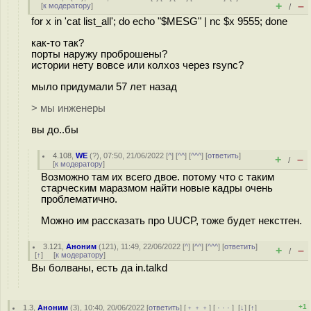
+
–
[
к модератору
]
/
for x in 'cat list_all'; do echo "$MESG" | nc $x 9555; done
как-то так?
порты наружу проброшены?
истории нету вовсе или колхоз через rsync?
мыло придумали 57 лет назад
> мы инженеры
вы до..бы
4.108
,
WE
(
?
), 07:50, 21/06/2022 [
^
] [
^^
] [
^^^
] [
ответить
]
+
–
/
[
к модератору
]
Возможно там их всего двое. потому что с таким
старческим маразмом найти новые кадры очень
проблематично.
Можно им рассказать про UUCP, тоже будет некстген.
3.121
,
Аноним
(
121
), 11:49, 22/06/2022 [
^
] [
^^
] [
^^^
] [
ответить
]
+
–
/
[
↑
] [
к модератору
]
Вы болваны, есть да in.talkd
+1
1.3
,
Аноним
(
3
), 10:40, 20/06/2022 [
ответить
] [
﹢﹢﹢
] [
· · ·
]
[
↓
] [
↑
]