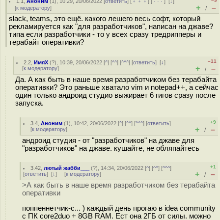
–9
1.1
,
Аноним
(
1
), 10:29, 20/06/2022 [
ответить
] [
﹢﹢﹢
] [
· · ·
]
[
↓
]
+
–
[
к модератору
]
/
slack, teams, это ещё. какого лешего весь софт, который
рекламируется как "для разработчиков", написан на джаве?
типа если разработчики - то у всех сразу тредрипперы и
терабайт оперативки?
–11
2.2
,
ИмяХ
(
?
), 10:39, 20/06/2022 [
^
] [
^^
] [
^^^
] [
ответить
]
[
↓
]
+
–
[
к модератору
]
/
Да. А как быть в наше время разработчиком без терабайта
оперативки? Это раньше хватало vim и notepad++, а сейчас
один только андроид студио выжирает 6 гигов сразу после
запуска.
+9
3.4
,
Аноним
(
1
), 10:42, 20/06/2022 [
^
] [
^^
] [
^^^
] [
ответить
]
+
–
[
к модератору
]
/
андроид студия - от "разработчиков" на джаве для
"разработчиков" на джаве. кушайте, не обляпайтесь
+1
3.42
,
лютый жабби___
(
?
), 14:34, 20/06/2022 [
^
] [
^^
] [
^^^
]
+
–
[
ответить
]
[
↓
] [
к модератору
]
/
>А как быть в наше время разработчиком без терабайта
оперативки
поппеннетчик-с... ) каждый день прогаю в idea community
с ПК core2duo + 8GB RAM. Ест она 2ГБ от силы. можно