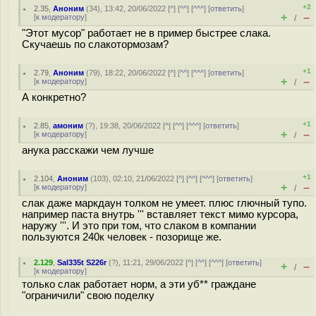
+2
2.35
,
Аноним
(
34
), 13:42, 20/06/2022 [
^
] [
^^
] [
^^^
] [
ответить
]
+
–
[
к модератору
]
/
"Этот мусор" работает не в пример быстрее слака.
Скучаешь по слакотормозам?
+1
2.79
,
Аноним
(
79
), 18:22, 20/06/2022 [
^
] [
^^
] [
^^^
] [
ответить
]
+
–
[
к модератору
]
/
А конкретно?
+1
2.85
,
амоним
(
?
), 19:38, 20/06/2022 [
^
] [
^^
] [
^^^
] [
ответить
]
+
–
[
к модератору
]
/
анука расскажи чем лучше
+1
2.104
,
Аноним
(
103
), 02:10, 21/06/2022 [
^
] [
^^
] [
^^^
] [
ответить
]
+
–
[
к модератору
]
/
слак даже маркдаун толком не умеет. плюс глючный тупо.
например паста внутрь ''' вставляет текст мимо курсора,
наружу '''. И это при том, что слаком в компании
пользуются 240к человек - позорище же.
2.129
,
Sal335t S226r
(
?
), 11:21, 29/06/2022 [
^
] [
^^
] [
^^^
] [
ответить
]
+
–
/
[
к модератору
]
только слак работает норм, а эти уб** граждане
"ограничили" свою поделку