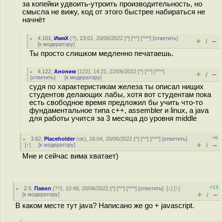
за копейки удвоить-утроить производительность, но
смысла не вижу, код от этого быстрее набираться не
начнёт
4.101
,
ИмяХ
(
?
), 23:01, 20/06/2022 [
^
] [
^^
] [
^^^
] [
ответить
]
+
–
/
[
к модератору
]
Ты просто слишком медленно печатаешь.
4.122
,
Аноним
(
122
), 14:21, 22/06/2022 [
^
] [
^^
] [
^^^
]
+
–
/
[
ответить
]
[
к модератору
]
судя по характеристикам железа ты описал нищих
студентов делающих лабы, хотя вот студентам пока
есть свободное время предложил бы учить что-то
фундаментальное типа с++, assembler и linux, а java
для работы учится за 3 месяца до уровня middle
+6
3.62
,
Placeholder
(
ok
), 16:04, 20/06/2022 [
^
] [
^^
] [
^^^
] [
ответить
]
+
–
[
↑
] [
к модератору
]
/
Мне и сейчас вима хватает)
+13
2.5
,
Павел
(
??
), 10:48, 20/06/2022 [
^
] [
^^
] [
^^^
] [
ответить
]
[
↓
] [
↑
]
+
–
[
к модератору
]
/
В каком месте тут java? Написано же go + javascript.