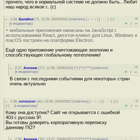
прочего, чего в нормальной системе не должно быть.. Любит
наш народ всякое г.. (с)
+6
1.24
,
Балабол
(
?
), 12:25, 20/06/2022 [
ответить
] [
﹢﹢﹢
] [
· · ·
]
[
↓
]
+
–
[
к модератору
]
/
> мобильные приложения написаны на JavaScript с
использованием React, десктоп-клиент для Linux, Windows и
macOS построен на платформе Electron.
Ещё одно приложение уничтожающее экологию и
способствующее глобальному потеплению!
+2
2.27
,
Аноним
(
27
), 12:38, 20/06/2022 [
^
] [
^^
] [
^^^
] [
ответить
]
+
–
[
к модератору
]
/
В связи с последними событиями для некоторых стран
очень актуально
–1
1.30
,
corvuscor
(
ok
), 13:09, 20/06/2022 [
ответить
] [
﹢﹢﹢
] [
· · ·
]
[
↓
]
+
–
[
↑
] [
к модератору
]
/
Кому она доступна? Сайт не открывается с ошибкой
403 с русских IP.
Вы готовы доверять корпоративную переписку
данному ПО?
2.32
,
Аноним
(
32
), 13:22, 20/06/2022 [
^
] [
^^
] [
^^^
] [
ответить
]