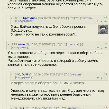
готов терпеть многочасовое 'оно компилируется'?
хорошая сборочная машина окупается за пару месяцев,
если не быстрее
+2
3.107
,
Брат Анон
(
ok
), 07:50, 21/06/2022 [
^
] [
^^
] [
^^^
] [
ответить
]
+
–
[
к модератору
]
/
Хм... Дай-ка подумать ... Go, сборка проекта
0.5..1.5 сек...
У меня что-то не так с компьютером?!..
+4
2.29
,
анон
(
?
), 13:05, 20/06/2022 [
^
] [
^^
] [
^^^
] [
ответить
]
[
↑
]
+
–
[
к модератору
]
/
У меня коллектив общается через netcat в обертке баша,
мы инженеры.
Разработчики - это новояз, в который и собаку можно
записать, т.ч. все нормально.
+1
3.90
,
Ooiiii
(
?
), 20:49, 20/06/2022 [
^
] [
^^
] [
^^^
] [
ответить
]
+
–
[
к модератору
]
/
> через netcat в обертке баша, мы инженеры
Уважаю, и хочу в ваш коллектив. Я думал что этот вид
человества уже полностью заменен братскими
менеджерами, смузикатами и тд
–2
3.106
,
i
(
??
), 02:45, 21/06/2022 [
^
] [
^^
] [
^^^
] [
ответить
]
[
↓
]