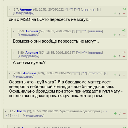
+3
2.7
,
Аноним
(
6
), 10:51, 20/06/2022 [
^
] [
^^
] [
^^^
] [
ответить
]
[
↓
]
+
–
[
к модератору
]
/
они с MSO на LO-то пересесть не могут...
+2
3.59
,
Аноним
(
59
), 16:01, 20/06/2022 [
^
] [
^^
] [
^^^
] [
ответить
]
+
–
[
к модератору
]
/
Возможно они вообще пересесть не могут...
–1
3.80
,
Аноним
(
80
), 18:35, 20/06/2022 [
^
] [
^^
] [
^^^
] [
ответить
]
+
–
[
к модератору
]
/
А оно им нужно?
2.103
,
Аноним
(
103
), 02:05, 21/06/2022 [
^
] [
^^
] [
^^^
] [
ответить
]
[
↑
]
+
–
/
[
к модератору
]
Освоить что - вуй чата? Я в броадкоме маттермост
внедрял в небольшой команде - все были довольны.
Официально броадком при этом принуждает к гугл чату -
после такого даже кроватка.ру покажется раем.
1.12
,
koct9i
(
?
), 10:56, 20/06/2022
Скрыто ботом-модератором
[
﹢﹢
+
–
/
﹢
] [
· · ·
] [
к модератору
]
+3