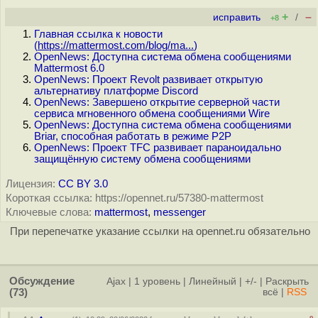
+
–
исправить
/
+8
Главная ссылка к новости
(
https://mattermost.com/blog/ma...
)
OpenNews: Доступна система обмена сообщениями
Mattermost 6.0
OpenNews: Проект Revolt развивает открытую
альтернативу платформе Discord
OpenNews: Завершено открытие серверной части
сервиса мгновенного обмена сообщениями Wire
OpenNews: Доступна система обмена сообщениями
Briar, способная работать в режиме P2P
OpenNews: Проект TFC развивает параноидально
защищённую систему обмена сообщениями
Лицензия:
CC BY 3.0
Короткая ссылка: https://opennet.ru/57380-mattermost
Ключевые слова:
mattermost
,
messenger
При перепечатке указание ссылки на opennet.ru обязательно
Обсуждение
Ajax
|
1 уровень
|
Линейный
|
+/-
|
Раскрыть
(73)
всё
|
RSS