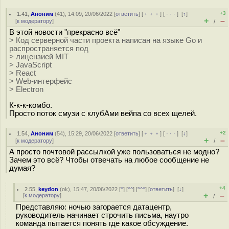
+3
1.41
,
Аноним
(
41
), 14:09, 20/06/2022 [
ответить
] [
﹢﹢﹢
] [
· · ·
]
[
↑
]
+
–
[
к модератору
]
/
В этой новости "прекрасно всё"
> Код серверной части проекта написан на языке Go и
распространяется под
> лицензией MIT
> JavaScript
> React
> Web-интерфейс
> Electron
К-к-к-комбо.
Просто поток смузи с клубАми вейпа со всех щелей.
+2
1.54
,
Аноним
(
54
), 15:29, 20/06/2022 [
ответить
] [
﹢﹢﹢
] [
· · ·
]
[
↓
]
+
–
[
к модератору
]
/
А просто почтовой рассылкой уже пользоваться не модно?
Зачем это всё? Чтобы отвечать на любое сообщение не
думая?
+4
2.55
,
keydon
(
ok
), 15:47, 20/06/2022 [
^
] [
^^
] [
^^^
] [
ответить
]
[
↓
]
+
–
[
к модератору
]
/
Представляю: ночью загорается датацентр,
руководитель начинает строчить письма, наутро
команда пытается понять где какое обсуждение.