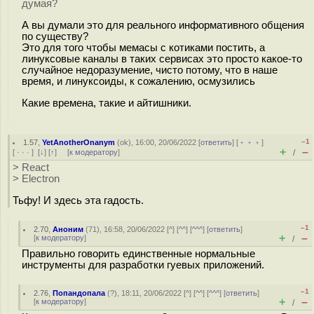
думая?
А вы думали это для реального информативного общения
по существу?
Это для того чтобы мемасы с котиками постить, а
линуксовые каналы в таких сервисах это просто какое-то
случайное недоразумение, чисто потому, что в наше
время, и линуксоиды, к сожалению, осмузились
Какие времена, такие и айтишники.
–1
1.57
,
YetAnotherOnanym
(
ok
), 16:00, 20/06/2022 [
ответить
] [
﹢﹢﹢
]
+
–
[
· · ·
]
[
↓
] [
↑
] [
к модератору
]
/
> React
> Electron
Тьфу! И здесь эта гадость.
–1
2.70
,
Аноним
(
71
), 16:58, 20/06/2022 [
^
] [
^^
] [
^^^
] [
ответить
]
+
–
[
к модератору
]
/
Правильно говорить единственные нормальные
инструменты для разработки гуевых приложений.
–1
2.76
,
Попандопала
(
?
), 18:11, 20/06/2022 [
^
] [
^^
] [
^^^
] [
ответить
]
+
–
[
к модератору
]
/