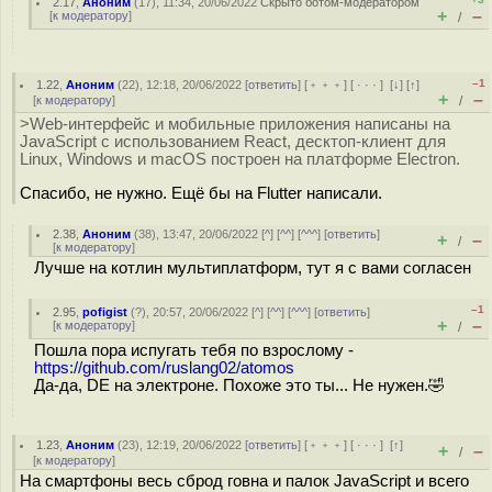
2.17
,
Аноним
(
17
), 11:34, 20/06/2022
Скрыто ботом-модератором
+
–
[
к модератору
]
/
–1
1.22
,
Аноним
(
22
), 12:18, 20/06/2022 [
ответить
] [
﹢﹢﹢
] [
· · ·
]
[
↓
] [
↑
]
+
–
[
к модератору
]
/
>Web-интерфейс и мобильные приложения написаны на
JavaScript с использованием React, десктоп-клиент для
Linux, Windows и macOS построен на платформе Electron.
Спасибо, не нужно. Ещё бы на Flutter написали.
2.38
,
Аноним
(
38
), 13:47, 20/06/2022 [
^
] [
^^
] [
^^^
] [
ответить
]
+
–
/
[
к модератору
]
Лучше на котлин мультиплатформ, тут я с вами согласен
–1
2.95
,
pofigist
(
?
), 20:57, 20/06/2022 [
^
] [
^^
] [
^^^
] [
ответить
]
+
–
[
к модератору
]
/
Пошла пора испугать тебя по взрослому -
https://github.com/ruslang02/atomos
Да-да, DE на электроне. Похоже это ты... Не нужeн.🤣
1.23
,
Аноним
(
23
), 12:19, 20/06/2022 [
ответить
] [
﹢﹢﹢
] [
· · ·
]
[
↑
]
+
–
/
[
к модератору
]
На смартфоны весь сброд говна и палок JavaScript и всего