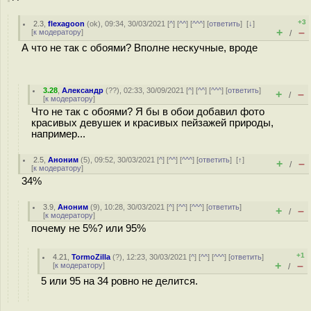
+3
2.3
,
flexagoon
(
ok
), 09:34, 30/03/2021 [
^
] [
^^
] [
^^^
] [
ответить
]
[
↓
]
+
–
[
к модератору
]
/
А что не так с обоями? Вполне нескучные, вроде
3.28
,
Александр
(
??
), 02:33, 30/09/2021 [
^
] [
^^
] [
^^^
] [
ответить
]
+
–
/
[
к модератору
]
Что не так с обоями? Я бы в обои добавил фото
красивых девушек и красивых пейзажей природы,
например...
2.5
,
Аноним
(
5
), 09:52, 30/03/2021 [
^
] [
^^
] [
^^^
] [
ответить
]
[
↑
]
+
–
/
[
к модератору
]
34%
3.9
,
Аноним
(
9
), 10:28, 30/03/2021 [
^
] [
^^
] [
^^^
] [
ответить
]
+
–
/
[
к модератору
]
почему не 5%? или 95%
+1
4.21
,
TormoZilla
(
?
), 12:23, 30/03/2021 [
^
] [
^^
] [
^^^
] [
ответить
]
+
–
[
к модератору
]
/
5 или 95 на 34 ровно не делится.