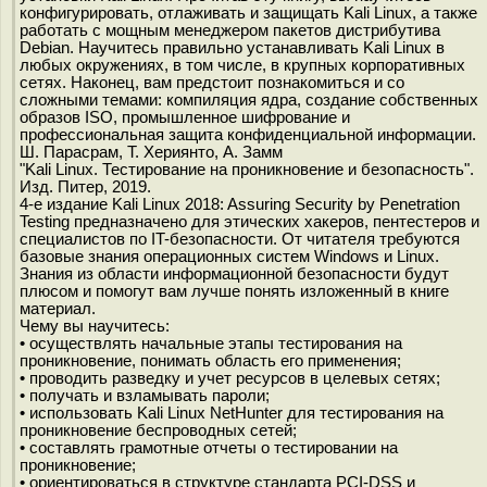
конфигурировать, отлаживать и защищать Kali Linux, а также
работать с мощным менеджером пакетов дистрибутива
Debian. Научитесь правильно устанавливать Kali Linux в
любых окружениях, в том числе, в крупных корпоративных
сетях. Наконец, вам предстоит познакомиться и со
сложными темами: компиляция ядра, создание собственных
образов ISO, промышленное шифрование и
профессиональная защита конфиденциальной информации.
Ш. Парасрам, Т. Хериянто, А. Замм
"Kali Linux. Тестирование на проникновение и безопасность".
Изд. Питер, 2019.
4-е издание Kali Linux 2018: Assuring Security by Penetration
Testing предназначено для этических хакеров, пентестеров и
специалистов по IT-безопасности. От читателя требуются
базовые знания операционных систем Windows и Linux.
Знания из области информационной безопасности будут
плюсом и помогут вам лучше понять изложенный в книге
материал.
Чему вы научитесь:
• осуществлять начальные этапы тестирования на
проникновение, понимать область его применения;
• проводить разведку и учет ресурсов в целевых сетях;
• получать и взламывать пароли;
• использовать Kali Linux NetHunter для тестирования на
проникновение беспроводных сетей;
• составлять грамотные отчеты о тестировании на
проникновение;
• ориентироваться в структуре стандарта PCI-DSS и