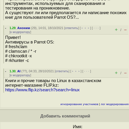
инструментах, используемых для сканирования и
тестирования на проникновение.
А существуют ли или предполагается ли написание похожих
книг для пользователей Parrot OS?...
1.29
,
Аноним
(
29
), 14:01, 18/10/2021 [
ответить
] [
﹢﹢﹢
] [
· · ·
]
+
–
/
[
к модератору
]
Привет!
Антивирусы в Parrot OS:
# freshclam
# clamscan / * -r
# chkrootkit -x
# rkhunter -c
1.30
,
Al
(
??
), 04:33, 28/10/2021 [
ответить
] [
﹢﹢﹢
] [
· · ·
]
+
–
/
[
к модератору
]
Книги и прочие товары по Linux в казахстанском
интернет-магазине FLIP.kz:
https://www.flip.kz/search?search=linux
игнорирование участников
|
лог модерирования
Добавить комментарий
Имя: