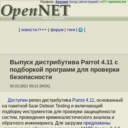
Профиль:
Аноним
(
вход
|
регистрация
)
неRU
opennet.me
[
новости
/
+++
|
форум
|
теги
|
]
Выпуск дистрибутива Parrot 4.11 с
подборкой программ для проверки
безопасности
30.03.2021 09:12 (MSK)
Доступен
релиз дистрибутива
Parrot 4.11
, основанный
на пакетной базе Debian Testing и включающий
подборку инструментов для проверки защищённости
систем, проведения криминалистического анализа и
обратного инжиниринга. Для загрузки
предложены