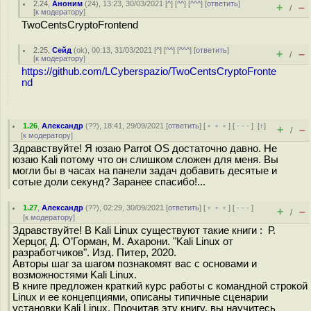
2.24
,
Аноним
(
24
), 13:23, 30/03/2021 [
^
] [
^^
] [
^^^
] [
ответить
]
+
–
/
[
к модератору
]
TwoCentsCryptoFrontend
2.25
,
Сейд
(
ok
), 00:13, 31/03/2021 [
^
] [
^^
] [
^^^
] [
ответить
]
+
–
/
[
к модератору
]
https://github.com/LCyberspazio/TwoCentsCryptoFronte
nd
1.26
,
Александр
(
??
), 18:41, 29/09/2021 [
ответить
] [
﹢﹢﹢
] [
· · ·
]
[
↑
]
+
–
/
[
к модератору
]
Здравствуйте! Я юзаю Parrot OS достаточно давно. Не
юзаю Kali потому что он слишком сложен для меня. Вы
могли бы в часах на панели задач добавить десятые и
сотые доли секунд? Заранее спасибо!...
1.27
,
Александр
(
??
), 02:29, 30/09/2021 [
ответить
] [
﹢﹢﹢
] [
· · ·
]
+
–
/
[
к модератору
]
Здравствуйте! В Kali Linux существуют такие книги : Р.
Херцог, Д. О’Горман, М. Ахарони. "Kali Linux от
разработчиков". Изд. Питер, 2020.
Авторы шаг за шагом познакомят вас с основами и
возможностями Kali Linux.
В книге предложен краткий курс работы с командной строкой
Linux и ее концепциями, описаны типичные сценарии
установки Kali Linux. Прочитав эту книгу, вы научитесь