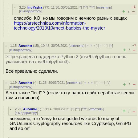
–1
3.20
,
InuYasha
(
??
), 11:30, 30/03/2021 [
^
] [
^^
] [
^^^
] [
ответить
]
+
–
[
к модератору
]
/
спасибо, КО, но мы говорим о немного разных вещах
https://arstechnica.com/information-
technology/2013/10/meet-badbios-the-myster
–1
1.15
,
Аноним
(
15
), 10:48, 30/03/2021 [
ответить
] [
﹢﹢﹢
] [
· · ·
]
[
↑
]
+
–
[
к модератору
]
/
>Прекращена поддержка Python 2 (/usr/bin/python теперь
указывает на /usr/bin/python3).
Всё правильно сделали.
1.19
,
Аноним
(
-
), 11:28, 30/03/2021 [
ответить
] [
﹢﹢﹢
] [
· · ·
]
[
↓
]
+
–
/
[
к модератору
]
А что такое "tccf" ? (если что у парота сайт неработает если
там и написано)
2.23
,
Аноним
(
-
), 13:14, 30/03/2021 [
^
] [
^^
] [
^^^
] [
ответить
]
+
–
/
[
к модератору
]
возможно, это 'easy to use guided wizards to many of
GNU/Linux Cryptography resources like Cryptsetup, GnuPG
and so on'