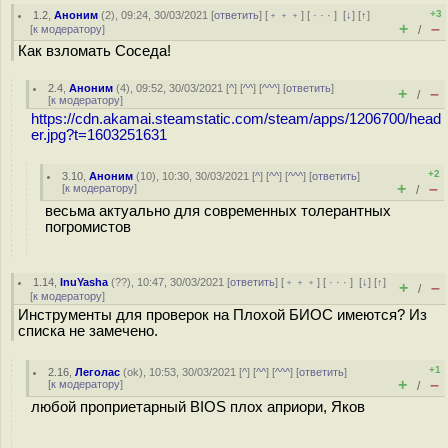
+3
1.2
,
Аноним
(
2
), 09:24, 30/03/2021 [
ответить
] [
﹢﹢﹢
] [
· · ·
]
[
↓
] [
↑
]
+
–
[
к модератору
]
/
Как взломать Соседа!
2.4
,
Аноним
(
4
), 09:52, 30/03/2021 [
^
] [
^^
] [
^^^
] [
ответить
]
+
–
/
[
к модератору
]
https://cdn.akamai.steamstatic.com/steam/apps/1206700/head
er.jpg?t=1603251631
+2
3.10
,
Аноним
(
10
), 10:30, 30/03/2021 [
^
] [
^^
] [
^^^
] [
ответить
]
+
–
[
к модератору
]
/
весьма актуально для современных толерантных
погромистов
1.14
,
InuYasha
(
??
), 10:47, 30/03/2021 [
ответить
] [
﹢﹢﹢
] [
· · ·
]
[
↓
] [
↑
]
+
–
/
[
к модератору
]
Инструменты для проверок на Плохой БИОС имеются? Из
списка не замечено.
+1
2.16
,
Леголас
(
ok
), 10:53, 30/03/2021 [
^
] [
^^
] [
^^^
] [
ответить
]
+
–
[
к модератору
]
/
любой проприетарный BIOS плох априори, Яков