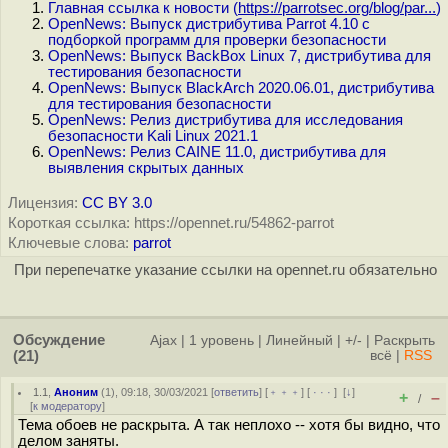
Главная ссылка к новости (
https://parrotsec.org/blog/par...
)
OpenNews: Выпуск дистрибутива Parrot 4.10 с
подборкой программ для проверки безопасности
OpenNews: Выпуск BackBox Linux 7, дистрибутива для
тестирования безопасности
OpenNews: Выпуск BlackArch 2020.06.01, дистрибутива
для тестирования безопасности
OpenNews: Релиз дистрибутива для исследования
безопасности Kali Linux 2021.1
OpenNews: Релиз CAINE 11.0, дистрибутива для
выявления скрытых данных
Лицензия:
CC BY 3.0
Короткая ссылка: https://opennet.ru/54862-parrot
Ключевые слова:
parrot
При перепечатке указание ссылки на opennet.ru обязательно
Обсуждение
Ajax
|
1 уровень
|
Линейный
|
+/-
|
Раскрыть
(21)
всё
|
RSS
1.1
,
Аноним
(
1
), 09:18, 30/03/2021 [
ответить
] [
﹢﹢﹢
] [
· · ·
]
[
↓
]
+
–
/
[
к модератору
]
Тема обоев не раскрыта. А так неплохо -- хотя бы видно, что
делом заняты.