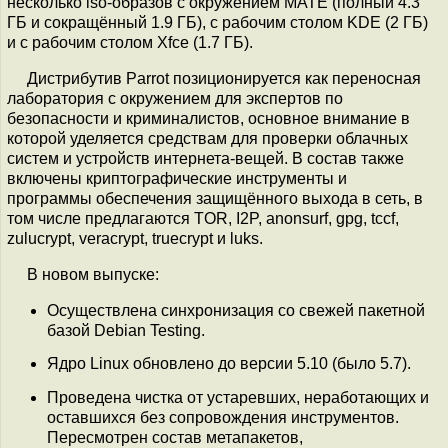
несколько iso-образов с окружением MATE (полный 4.3
ГБ и сокращённый 1.9 ГБ), с рабочим столом KDE (2 ГБ)
и с рабочим столом Xfce (1.7 ГБ).
Дистрибутив Parrot позиционируется как переносная
лаборатория с окружением для экспертов по
безопасности и криминалистов, основное внимание в
которой уделяется средствам для проверки облачных
систем и устройств интернета-вещей. В состав также
включены криптографические инструменты и
программы обеспечения защищённого выхода в сеть, в
том числе предлагаются TOR, I2P, anonsurf, gpg, tccf,
zulucrypt, veracrypt, truecrypt и luks.
В новом выпуске:
Осуществлена синхронизация со свежей пакетной
базой Debian Testing.
Ядро Linux обновлено до версии 5.10 (было 5.7).
Проведена чистка от устаревших, неработающих и
оставшихся без сопровождения инструментов.
Пересмотрен состав метапакетов,