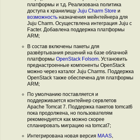
платформы и т.д. Реализована политика
доступа к хранилищу
Juju Charm Store
и
возможность
назначения мейнтейнера для
Juju Charm. Осуществлена интеграция Juju с
Facter. Добавлена поддержка платформы
ARM;
В состав включены пакеты для
развёртывания решений на базе облачной
платформы
OpenStack Folsom
. Установить
преднастроенные компоненты OpenStack
можно через каталог Juju Charms. Поддержка
OpenStack также обеспечена для платформы
ARM;
По умолчанию поставляется и
поддерживается контейнер сервлетов
Apache Tomcat 7. Поддержка пакетов tomcat6
пока продолжена, но пользователям
рекомендуется как можно скорее
спланировать миграцию на tomcat7;
Интегрирована новая версия
MAAS
,