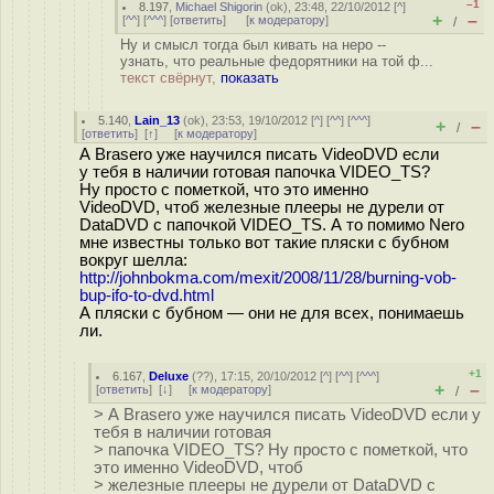
–1
8.197
,
Michael Shigorin
(
ok
), 23:48, 22/10/2012 [
^
]
+
–
[
^^
] [
^^^
] [
ответить
]
[
к модератору
]
/
Ну и смысл тогда был кивать на неро --
узнать, что реальные федорятники на той ф...
текст свёрнут,
показать
5.140
,
Lain_13
(
ok
), 23:53, 19/10/2012 [
^
] [
^^
] [
^^^
]
+
–
/
[
ответить
]
[
↑
] [
к модератору
]
А Brasero уже научился писать VideoDVD если
у тебя в наличии готовая папочка VIDEO_TS?
Ну просто с пометкой, что это именно
VideoDVD, чтоб железные плееры не дурели от
DataDVD с папочкой VIDEO_TS. А то помимо Nero
мне известны только вот такие пляски с бубном
вокруг шелла:
http://johnbokma.com/mexit/2008/11/28/burning-vob-
bup-ifo-to-dvd.html
А пляски с бубном — они не для всех, понимаешь
ли.
+1
6.167
,
Deluxe
(
??
), 17:15, 20/10/2012 [
^
] [
^^
] [
^^^
]
+
–
[
ответить
]
[
↓
] [
к модератору
]
/
> А Brasero уже научился писать VideoDVD если у
тебя в наличии готовая
> папочка VIDEO_TS? Ну просто с пометкой, что
это именно VideoDVD, чтоб
> железные плееры не дурели от DataDVD с