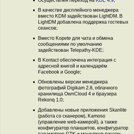
Осуществлён переход на
KDE 4.9
;
В качестве дисплейного менеджера
вместо KDM задействован LightDM. В
LightDM добавлена поддержка гостевых
сеансов;
Вместо Kopete для чата и обмена
сообщениями по умолчанию
задействован Telepathy-KDE;
В Kontact обеспечена интеграция с
адресной книгой и календарём
Facebook и Google;
Обновлены версии менеджера
фотографий Digikam 2.8, облачного
хранилища OwnCloud 4 и браузера
Rekonq 1.0;
Добавлены новые приложения Skanlite
(работа со сканером), Kamoso
(управление web-камерой), а также
конфигуратор планшетов, конфигуратор
параметров GTK и менеджер печати;