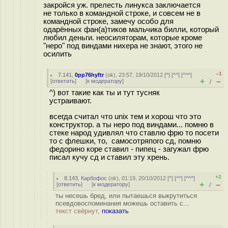
закройся уж. прелесть линукса заключается
не только в командной строке, и совсем не в
командной строке, замечу особо для
одарённых фан(а)тиков мальчика билли, который
любил деньги. неосиляторам, которые кроме
"неро" под виндами нихера не знают, этого не
осилить
–1
7.141
,
0pp76hyftr
(
ok
), 23:57, 19/10/2012 [
^
] [
^^
] [
^^^
]
+
–
[
ответить
]
[
к модератору
]
/
^) вот такие как ты и тут тусняк
устраивают.
всегда считал что unix тем и хорош что это
конструктор. а ты неро под виндами... помню в
стеке народ удивлял что ставлю фрю то посети
то с флешки, то, самосотряпого сд, помню
федорино коре ставил - пипец - загужал фрю
писал кучу сд и ставил эту хрень.
+2
8.143
,
Карбофос
(
ok
), 01:19, 20/10/2012 [
^
] [
^^
] [
^^^
]
+
–
[
ответить
]
[
к модератору
]
/
ты несешь бред, или пытаешься выкрутиться
псевдовоспоминания можешь оставить с...
текст свёрнут,
показать