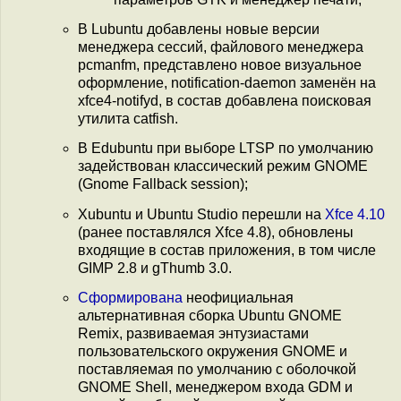
В Lubuntu добавлены новые версии
менеджера сессий, файлового менеджера
pcmanfm, представлено новое визуальное
оформление, notification-daemon заменён на
xfce4-notifyd, в состав добавлена поисковая
утилита catfish.
В Edubuntu при выборе LTSP по умолчанию
задействован классический режим GNOME
(Gnome Fallback session);
Xubuntu и Ubuntu Studio перешли на
Xfce 4.10
(ранее поставлялся Xfce 4.8), обновлены
входящие в состав приложения, в том числе
GIMP 2.8 и gThumb 3.0.
Сформирована
неофициальная
альтернативная сборка Ubuntu GNOME
Remix, развиваемая энтузиастами
пользовательского окружения GNOME и
поставляемая по умолчанию с оболочкой
GNOME Shell, менеджером входа GDM и