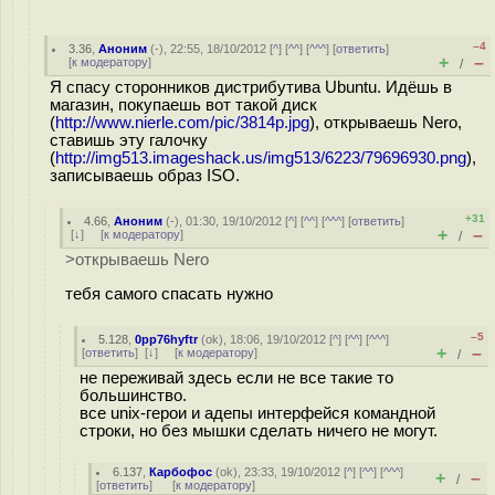
–4
3.36
,
Аноним
(
-
), 22:55, 18/10/2012 [
^
] [
^^
] [
^^^
] [
ответить
]
+
–
[
к модератору
]
/
Я спасу сторонников дистрибутива Ubuntu. Идёшь в
магазин, покупаешь вот такой диск
(
http://www.nierle.com/pic/3814p.jpg
), открываешь Nero,
ставишь эту галочку
(
http://img513.imageshack.us/img513/6223/79696930.png
),
записываешь образ ISO.
+31
4.66
,
Аноним
(
-
), 01:30, 19/10/2012 [
^
] [
^^
] [
^^^
] [
ответить
]
+
–
[
↓
] [
к модератору
]
/
>открываешь Nero
тебя самого спасать нужно
–5
5.128
,
0pp76hyftr
(
ok
), 18:06, 19/10/2012 [
^
] [
^^
] [
^^^
]
+
–
[
ответить
]
[
↓
] [
к модератору
]
/
не переживай здесь если не все такие то
большинство.
все unix-герои и адепы интерфейся командной
строки, но без мышки сделать ничего не могут.
6.137
,
Карбофос
(
ok
), 23:33, 19/10/2012 [
^
] [
^^
] [
^^^
]
+
–
/
[
ответить
]
[
к модератору
]