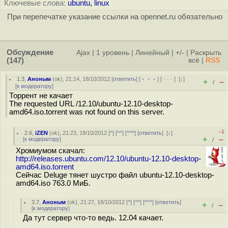
Ключевые слова:
ubuntu
,
linux
При перепечатке указание ссылки на opennet.ru обязательно
Обсуждение
Ajax
|
1 уровень
|
Линейный
|
+/-
|
Раскрыть
(147)
всё
|
RSS
1.3
,
Аноным
(
ok
), 21:14, 18/10/2012 [
ответить
] [
﹢﹢﹢
] [
· · ·
]
[
↓
]
+
–
/
[
к модератору
]
Торрент не качает
The requested URL /12.10/ubuntu-12.10-desktop-
amd64.iso.torrent was not found on this server.
–1
2.6
,
iZEN
(
ok
), 21:23, 18/10/2012 [
^
] [
^^
] [
^^^
] [
ответить
]
[
↓
]
+
–
[
к модератору
]
/
Хромиумом скачал:
http://releases.ubuntu.com/12.10/ubuntu-12.10-desktop-
amd64.iso.torrent
Сейчас Deluge тянет шустро файл ubuntu-12.10-desktop-
amd64.iso 763.0 МиБ.
3.7
,
Аноным
(
ok
), 21:27, 18/10/2012 [
^
] [
^^
] [
^^^
] [
ответить
]
+
–
/
[
к модератору
]
Да тут сервер что-то ведь. 12.04 качает.