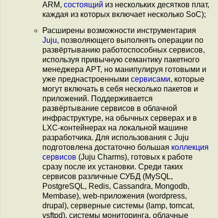
ARM,
состоящий
из нескольких десятков плат,
каждая из которых включает несколько SoC);
Расширены возможности инструментария
Juju
, позволяющего выполнять операции по
развёртыванию работоспособных сервисов,
используя привычную семантику пакетного
менеджера APT, но манипулируя готовыми и
уже преднастроенными
сервисами
, которые
могут включать в себя несколько пакетов и
приложений. Поддерживается
развёртывание сервисов в облачной
инфраструктуре, на обычных серверах и в
LXC-контейнерах на локальной машине
разработчика. Для использования с Juju
подготовлена достаточно большая
коллекция
сервисов
(Juju Charms), готовых к работе
сразу после их установки. Среди таких
сервисов различные СУБД (MySQL,
PostgreSQL, Redis, Cassandra, Mongodb,
Membase), web-приложения (wordpress,
drupal), серверные системы (lamp, tomcat,
vsftpd), системы мониторинга, облачные