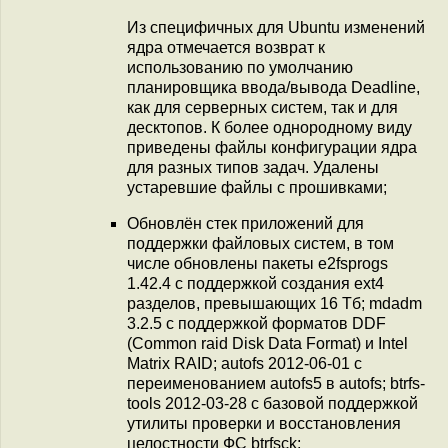
Из специфичных для Ubuntu изменений
ядра отмечается возврат к
использованию по умолчанию
планировщика ввода/вывода Deadline,
как для серверных систем, так и для
десктопов. К более однородному виду
приведены файлы конфигурации ядра
для разных типов задач. Удалены
устаревшие файлы с прошивками;
Обновлён стек приложений для
поддержки файловых систем, в том
числе обновлены пакеты e2fsprogs
1.42.4 с поддержкой создания ext4
разделов, превышающих 16 Тб; mdadm
3.2.5 с поддержкой форматов DDF
(Common raid Disk Data Format) и Intel
Matrix RAID; autofs 2012-06-01 c
переименованием autofs5 в autofs; btrfs-
tools 2012-03-28 с базовой поддержкой
утилиты проверки и восстановления
целостности ФС btrfsck;