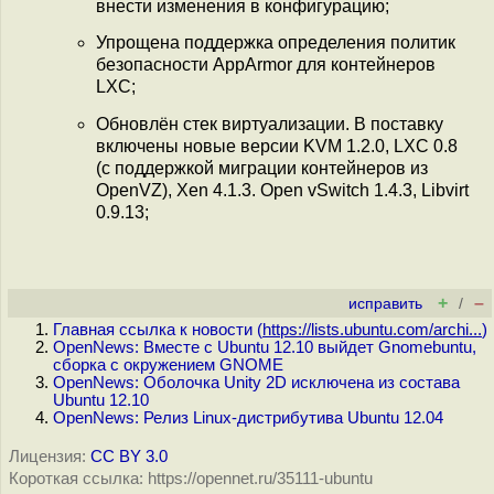
внести изменения в конфигурацию;
Упрощена поддержка определения политик
безопасности AppArmor для контейнеров
LXC;
Обновлён стек виртуализации. В поставку
включены новые версии KVM 1.2.0, LXC 0.8
(с поддержкой миграции контейнеров из
OpenVZ), Xen 4.1.3. Open vSwitch 1.4.3, Libvirt
0.9.13;
+
–
исправить
/
Главная ссылка к новости (
https://lists.ubuntu.com/archi...
)
OpenNews: Вместе с Ubuntu 12.10 выйдет Gnomebuntu,
сборка с окружением GNOME
OpenNews: Оболочка Unity 2D исключена из состава
Ubuntu 12.10
OpenNews: Релиз Linux-дистрибутива Ubuntu 12.04
Лицензия:
CC BY 3.0
Короткая ссылка: https://opennet.ru/35111-ubuntu