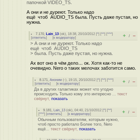
папочкой VIDEO_TS.
А они и не дуреют. Только надо
ещё чтоб AUDIO_TS была. Пусть даже пустая, но
нужна.
7.170
,
Lain_13
(
ok
), 18:38, 20/10/2012 [
^
] [
^^
] [
^^^
]
+
–
/
[
ответить
]
[
к модератору
]
> А они и не дуреют. Только надо
ещё чтоб AUDIO_TS
> была. Пусть даже пустая, но нужна.
Ах вот оно в чём дело… ок. Хотя как-то не
очевидно. Nero о таких мелочах заботится само.
8.171
,
Аноним
(
-
), 19:15, 20/10/2012 [
^
] [
^^
] [
^^^
]
+
–
/
[
ответить
]
[
к модератору
]
Да в других галактиках может что угодно
происходить Только кому это интересно ...
текст
свёрнут,
показать
9.181
,
Lain_13
(
ok
), 04:40, 21/10/2012 [
^
] [
^^
]
+
–
/
[
^^^
] [
ответить
]
[
к модератору
]
Обычным пользователям, которым нужно,
чтоб просто работало Более того, Nero
ещё...
текст свёрнут,
показать