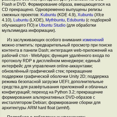
Flash и DVD. Формирование образа, вмещающегося на
CD прекращено. Одновременно выпущены релизы
смежных проектов:
Kubuntu
(KDE 4.9),
Xubuntu
(Xfce
4.10),
Lubuntu
(LXDE),
Mythbuntu
,
Edubuntu
(с подборкой
обучающего ПО) и
Ubuntu Studio
(для обработки
мультимедиа информации).
Из заслуживающих особого внимания
изменений
можно отметить: предварительный просмотр при поиске
контента в панели Dash; интеграция web-приложений на
рабочий стол - WebApps; функция удалённого входа по
протоколу RDP в дисплейном менеджере; единый
интерфейс для управления online-аккаунтами;
обновлённый графический стек; прекращение
поддержки графической оболочки Unity 2D; поддержка
режима безопасной загрузки UEFI; дополнительные
средства для развёртывания приложений и облачных
конфигураций; переход на Python 3.2; прекращение
формирования альтернативных DVD-образов с
инсталлятором Debian; формирование сборки для
архитектуры ARM hard float (armhf).