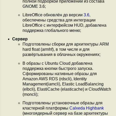
полной подборкой приложений из состава
GNOME 3.6;
LibreOffice обновлён до версии
3.6
,
обеспечены средства для интеграции
LibreOffice с интерфейсом HUD, добавлена
поддержка глобального меню;
Сервер
Подготовлены сборки для архитектуры ARM
hard float (armhf), в том числе и для
развёртывания в облачных окружениях;
В образы с Ubuntu Cloud добавлена
поддержка кнопки быстрого запуска.
Сформированы нативные образы для
Amazon AWS RDS (rdscli), Identity
Management(iamcli), Elastic LoadBalancing
(elbcli), ElastiCache (elasticache) и CloudWatch
(moncli);
Подготовлены установочные образы для
кластерной платформы
Calxeda Highbank
(многоядерный сервер на базе архитектуры