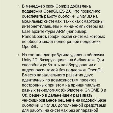
В менеджер окон Compiz добавлена
поддержка OpenGL ES 2.0, что позволило
обеспечить работу оболочки Unity 3D на
мобильных системах, таких как смартфоны,
интернет-планшеты и мини-компьютеры на
базе архитектуры ARM (например,
PandaBoard), графическая система которых
не обеспечивает полноценной поддержки
OpenGL;
Из состава дистрибутива удалена оболочка
Unity 2D, базирующаяся на библиотеке Qt и
способная работать на оборудовании с
видеоподсистемой без поддержки OpenGL.
Вместо параллельного развития двух
идентичных по возможностям проектов,
построенных при этом на принципиально
разных технологиях (библиотеки GNOME 3 и
Qt), решено в дальнейшем развивать
унифицированное решение на кодовой базе
оболочки Unity 3D, дополненной средствами
для работы на системах без аппаратной