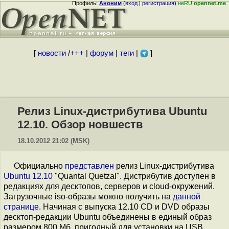
Профиль:
Аноним
(
вход
|
регистрация
)
неRU
opennet.me
[
новости
/
+++
|
форум
|
теги
|
]
Релиз Linux-дистрибутива Ubuntu
12.10. Обзор новшеств
18.10.2012 21:02 (MSK)
Официально
представлен
релиз Linux-дистрибутива
Ubuntu 12.10
"Quantal Quetzal". Дистрибутив доступен в
редакциях для десктопов, серверов и cloud-окружений.
Загрузочные iso-образы можно получить на
данной
странице
. Начиная с выпуска 12.10 CD и DVD образы
десктоп-редакции Ubuntu объединены в единый образ
размером 800 Мб, пригодный для установки на USB