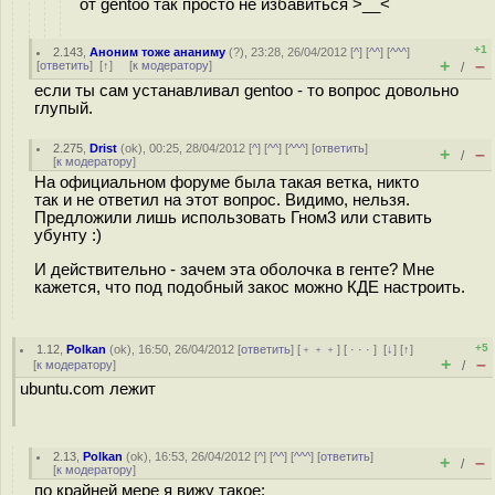
от gentoo так просто не избавиться >__<
+1
2.143
,
Аноним тоже ананиму
(
?
), 23:28, 26/04/2012 [
^
] [
^^
] [
^^^
]
+
–
[
ответить
]
[
↑
] [
к модератору
]
/
если ты сам устанавливал gentoo - то вопрос довольно
глупый.
2.275
,
Drist
(
ok
), 00:25, 28/04/2012 [
^
] [
^^
] [
^^^
] [
ответить
]
+
–
/
[
к модератору
]
На официальном форуме была такая ветка, никто
так и не ответил на этот вопрос. Видимо, нельзя.
Предложили лишь использовать Гном3 или ставить
убунту :)
И действительно - зачем эта оболочка в генте? Мне
кажется, что под подобный закос можно КДЕ настроить.
+5
1.12
,
Polkan
(
ok
), 16:50, 26/04/2012 [
ответить
] [
﹢﹢﹢
] [
· · ·
]
[
↓
] [
↑
]
+
–
[
к модератору
]
/
ubuntu.com лежит
2.13
,
Polkan
(
ok
), 16:53, 26/04/2012 [
^
] [
^^
] [
^^^
] [
ответить
]
+
–
/
[
к модератору
]
по крайней мере я вижу такое: