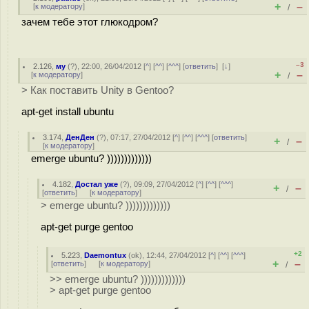
+
–
[
к модератору
]
/
зачем тебе этот глюкодром?
–3
2.126
,
му
(
?
), 22:00, 26/04/2012 [
^
] [
^^
] [
^^^
] [
ответить
]
[
↓
]
+
–
[
к модератору
]
/
> Как поставить Unity в Gentoo?
apt-get install ubuntu
3.174
,
ДенДен
(
?
), 07:17, 27/04/2012 [
^
] [
^^
] [
^^^
] [
ответить
]
+
–
/
[
к модератору
]
emerge ubuntu? )))))))))))))
4.182
,
Достал уже
(
?
), 09:09, 27/04/2012 [
^
] [
^^
] [
^^^
]
+
–
/
[
ответить
]
[
к модератору
]
> emerge ubuntu? )))))))))))))
apt-get purge gentoo
+2
5.223
,
Daemontux
(
ok
), 12:44, 27/04/2012 [
^
] [
^^
] [
^^^
]
+
–
[
ответить
]
[
к модератору
]
/
>> emerge ubuntu? )))))))))))))
> apt-get purge gentoo