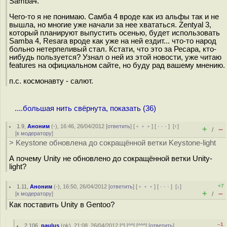
Samba4."
Чего-то я не понимаю. Самба 4 вроде как из альфы так и не
вышла, но многие уже начали за нее хвататься. Zentyal 3,
который планируют выпустить осенью, будет использовать
Samba 4, Resara вроде как уже на ней ездит... что-то народ
больно нетерпеливый стал. Кстати, что это за Ресара, кто-
нибудь пользуется? Узнал о ней из этой новости, уже читаю
features на официальном сайте, но буду рад вашему мнению.
п.с. космонавту - салют.
....большая нить свёрнута, показать (36)
1.9
,
Аноним
(
-
), 16:46, 26/04/2012 [
ответить
] [
﹢﹢﹢
] [
· · ·
]
[
↑
]
+
–
/
[
к модератору
]
> Keystone обновлена до сокращённой ветки Keystone-light
А почему Unity не обновлено до сокращённой ветки Unity-
light?
+7
1.11
,
Аноним
(
-
), 16:50, 26/04/2012 [
ответить
] [
﹢﹢﹢
] [
· · ·
]
[
↓
]
+
–
[
к модератору
]
/
Как поставить Unity в Gentoo?
–1
2.106
,
paulus
(
ok
), 21:08, 26/04/2012 [
^
] [
^^
] [
^^^
] [
ответить
]