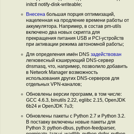
initctl notify-disk-writeable;
Внесена
большая порция оптимизаций,
нацеленная на продление времени работы от
аккумулятора. Например, в состав pm-utils
включено два новых скрипта для
прекращения питания USB и PCI-устройств
при активации режима автономной работы;
Для определения имён DNS
задействован
легковесный кэширующий DNS-сервер
dnsmasq, что, например, позволило добавить
в Network Manager возможность
использования других DNS-серверов для
отдельных VPN-каналов;
Обновлены версии программ, в том числе:
GCC 4.6.3, binutils 2.22, eglibc 2.15, OpenJDK
6b24 и OpenJDK 7u3;
Обновлены пакеты с Python 2.7 и Python 3.2.
В поставку включены новые пакеты для
Python 3: python-dbus, python-feedparser,
germinate, lazr.ui, wadllib, python-defer, python-