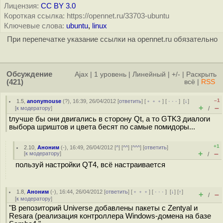
Лицензия:
CC BY 3.0
Короткая ссылка: https://opennet.ru/33703-ubuntu
Ключевые слова:
ubuntu
,
linux
При перепечатке указание ссылки на opennet.ru обязательно
Обсуждение
Ajax
|
1 уровень
|
Линейный
|
+/-
|
Раскрыть
(421)
всё
|
RSS
–1
1.5
,
anonymouse
(
?
), 16:39, 26/04/2012 [
ответить
] [
﹢﹢﹢
] [
· · ·
]
[
↓
]
+
–
[
к модератору
]
/
tлучше бы они двигались в сторону Qt, а то GTK3 диалоги
выбора шриштов и цвета бесят по самые помидоры...
+1
2.10
,
Аноним
(
-
), 16:49, 26/04/2012 [
^
] [
^^
] [
^^^
] [
ответить
]
+
–
[
к модератору
]
/
пользуй настройки QT4, всё настраивается
1.8
,
Аноним
(
-
), 16:44, 26/04/2012 [
ответить
] [
﹢﹢﹢
] [
· · ·
]
[
↓
] [
↑
]
+
–
/
[
к модератору
]
"В репозиторий Universe добавлены пакеты с Zentyal и
Resara (реализация контроллера Windows-домена на базе