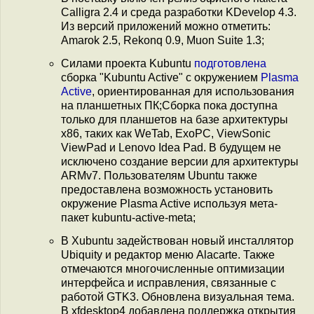
Calligra 2.4 и среда разработки KDevelop 4.3.
Из версий приложений можно отметить:
Amarok 2.5, Rekonq 0.9, Muon Suite 1.3;
Силами проекта Kubuntu
подготовлена
сборка "Kubuntu Active" с окружением
Plasma
Active
, ориентированная для использования
на планшетных ПК;Сборка пока доступна
только для планшетов на базе архитектуры
x86, таких как WeTab, ExoPC, ViewSonic
ViewPad и Lenovo Idea Pad. В будущем не
исключено создание версии для архитектуры
ARMv7. Пользователям Ubuntu также
предоставлена возможность установить
окружение Plasma Active используя мета-
пакет kubuntu-active-meta;
В Xubuntu задействован новый инсталлятор
Ubiquity и редактор меню Alacarte. Также
отмечаются многочисленные оптимизации
интерфейса и исправления, связанные с
работой GTK3. Обновлена визуальная тема.
В xfdesktop4 добавлена поддержка открытия