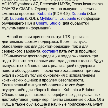
AC100/Dynabook AZ, Freescale i.MX5x, Texas Instruments
OMAP3 и OMAP4. Одновременно выпущены релизы
смежных проектов:
Kubuntu
(KDE 4.8),
Xubuntu
(Xfce
4.8),
Lubuntu
(LXDE),
Mythbuntu
,
Edubuntu
(с подборкой
обучающего ПО) и
Ubuntu Studio
(для обработки
мультимедиа информации).
Новой версии присвоен статус LTS - релиза с
длительным сроком поддержки. Время выпуска
обновлений как для десктоп-редакции, так и для
серверного варианта,
составит
пять лет (в прошлых
LTS-выпусках десктоп-редакция поддерживалась три
года). Из пяти лет первые два года дополнительно будут
выпускаться обновления с реализацией поддержки
нового оборудования, после чего оставшиеся три года
будут выходить только обновления с исправлением
критических ошибок и проблем безопасности.
Расширенный выпуск обновлений также будет
осуществлён для сборок Kubuntu, Xubuntu и Edubuntu.
Обновления для пакетов, специфичных для указанных
дистрибутивов (например, пакеты связанные с Xfce, Qt и
KDE, а также обучающие и научные приложения), будут