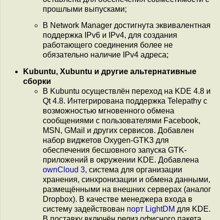
прошлыми выпусками;
В Network Manager достигнута эквивалентная
поддержка IPv6 и IPv4, для создания
работающего соединения более не
обязательно наличие IPv4 адреса;
Kubuntu, Xubuntu и другие альтернативные
сборки
В Kubuntu осуществлён переход на KDE 4.8 и
Qt 4.8. Интегрирована поддержка Telepathy с
возможностью мгновенного обмена
сообщениями с пользователями Facebook,
MSN, GMail и других сервисов. Добавлен
набор виджетов Oxygen-GTK3 для
обеспечения бесшовного запуска GTK-
приложений в окружении KDE. Добавлена
ownCloud 3
, система для организации
хранения, синхронизации и обмена данными,
размещёнными на внешних серверах (аналог
Dropbox). В качестве менеджера входа в
систему задействован
порт LightDM
для KDE.
В поставку включён релиз офисного пакета