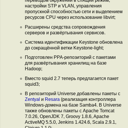
переводом окружений в спящий режим,
настройки STP и VLAN, управления
пропускной способностью сети и выделением
ресурсов CPU через использование libvirt;
Расширены средства сопровождения
серверов и развёртывания сервисов.
Cистема идентификации Keystone обновлена
до сокращённой ветки Keystone-light;
Подготовлен PPA-репозиторий с пакетами
для развёртывания хранилищ на базе
Hadoop;
Вместо squid 2.7 теперь предлагается пакет
squid3;
В репозиторий Universe добавлены пакеты с
Zentyal
и
Resara
(реализация контроллера
Windows-домена на базе Samba4. В Universe
также обновлены пакеты с Apache Tomcat
7.0.26, OpenJDK 7, Groovy 1.8.6, Apache
ActiveMQ 5.5.0, Jenkins 1.424.6, Scala 2.9.1,
Clojure 1.1.0;