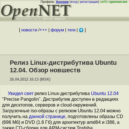
Профиль:
Аноним
(
вход
|
регистрация
)
неRU
opennet.me
[
новости
/
+++
|
форум
|
теги
|
]
Релиз Linux-дистрибутива Ubuntu
12.04. Обзор новшеств
26.04.2012 16:13 (MSK)
Увидел свет
релиз Linux-дистрибутива
Ubuntu 12.04
"Precise Pangolin". Дистрибутив доступен в редакциях
для десктопов, серверов и cloud-окружений.
Загрузочные iso-образы с релизом Ubuntu 12.04 можно
получить на
данной странице
, подготовлены образы CD
(696 Мб) и DVD (1.6 Гб) для архитектур amd64 и i386, а
также CD-сборки для ARM-систем Toshiba