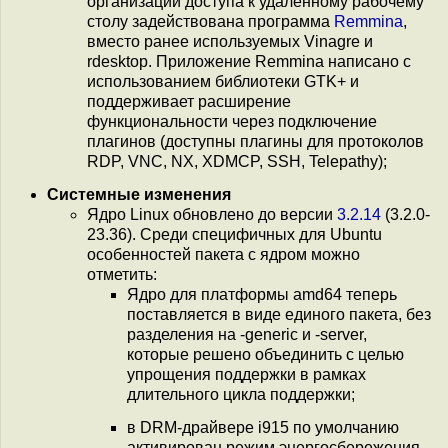
организации доступа к удаленному рабочему
столу задействована программа
Remmina
,
вместо ранее используемых Vinagre и
rdesktop. Приложение Remmina написано с
использованием библиотеки GTK+ и
поддерживает расширение
функциональности через подключение
плагинов (доступны плагины для протоколов
RDP, VNC, NX, XDMCP, SSH, Telepathy);
Системные изменения
Ядро Linux обновлено до версии
3.2.14
(3.2.0-
23.36). Среди специфичных для Ubuntu
особенностей пакета с ядром можно
отметить:
Ядро для платформы amd64 теперь
поставляется в виде единого пакета, без
разделения на -generic и -server,
которые решено объединить с целью
упрощения поддержки в рамках
длительного цикла поддержки;
в DRM-драйвере i915 по умолчанию
активирован режим энергосбережения