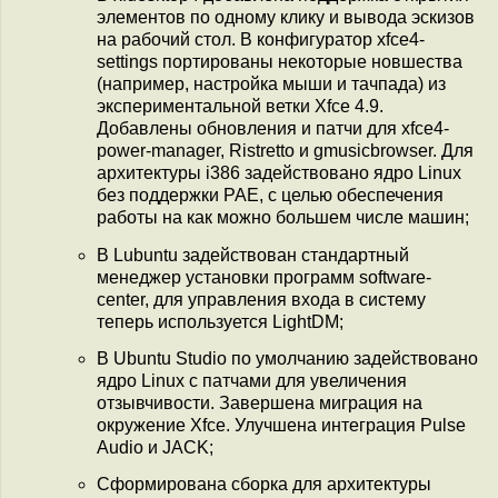
элементов по одному клику и вывода эскизов
на рабочий стол. В конфигуратор xfce4-
settings портированы некоторые новшества
(например, настройка мыши и тачпада) из
экспериментальной ветки Xfce 4.9.
Добавлены обновления и патчи для xfce4-
power-manager, Ristretto и gmusicbrowser. Для
архитектуры i386 задействовано ядро Linux
без поддержки PAE, с целью обеспечения
работы на как можно большем числе машин;
В Lubuntu задействован стандартный
менеджер установки программ software-
center, для управления входа в систему
теперь используется LightDM;
В Ubuntu Studio по умолчанию задействовано
ядро Linux с патчами для увеличения
отзывчивости. Завершена миграция на
окружение Xfce. Улучшена интеграция Pulse
Audio и JACK;
Сформирована сборка для архитектуры