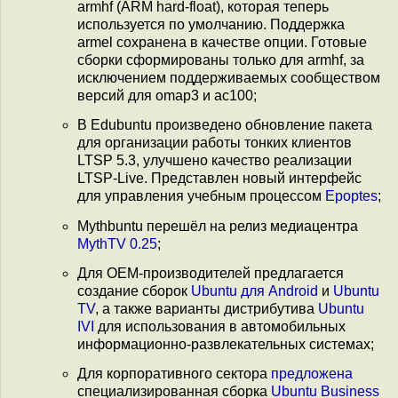
armhf (ARM hard-float), которая теперь
используется по умолчанию. Поддержка
armel сохранена в качестве опции. Готовые
сборки сформированы только для armhf, за
исключением поддерживаемых сообществом
версий для omap3 и ac100;
В Edubuntu произведено обновление пакета
для организации работы тонких клиентов
LTSP 5.3, улучшено качество реализации
LTSP-Live. Представлен новый интерфейс
для управления учебным процессом
Epoptes
;
Mythbuntu перешёл на релиз медиацентра
MythTV 0.25
;
Для OEM-производителей предлагается
создание сборок
Ubuntu для Android
и
Ubuntu
TV
, а также варианты дистрибутива
Ubuntu
IVI
для использования в автомобильных
информационно-развлекательных системах;
Для корпоративного сектора
предложена
специализированная сборка
Ubuntu Business