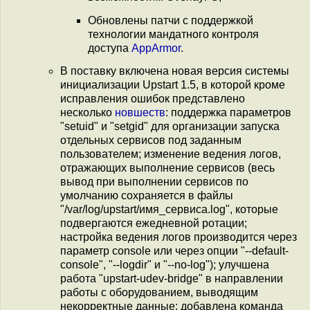
Обновлены патчи с поддержкой
технологии мандатного контроля
доступа
AppArmor
.
В поставку включена новая версия системы
инициализации Upstart 1.5, в которой кроме
исправления ошибок представлено
несколько
новшеств
: поддержка параметров
"setuid" и "setgid" для организации запуска
отдельных сервисов под заданным
пользователем; изменение ведения логов,
отражающих выполнение сервисов (весь
вывод при выполнении сервисов по
умолчанию сохраняется в файлы
"/var/log/upstart/имя_сервиса.log", которые
подвергаются ежедневной ротации;
настройка ведения логов производится через
параметр console или через опции "--default-
console", "--logdir" и "--no-log"); улучшена
работа "upstart-udev-bridge" в направлении
работы с оборудованием, выводящим
некорректные данные; добавлена команда