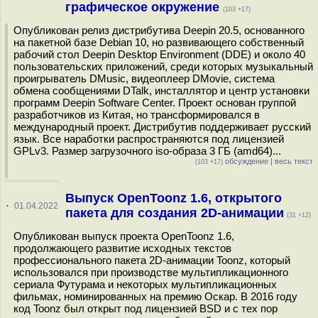
графическое окружение
(103 +17)
Опубликован релиз дистрибутива Deepin 20.5, основанного
на пакетной базе Debian 10, но развивающего собственный
рабочий стол Deepin Desktop Environment (DDE) и около 40
пользовательских приложений, среди которых музыкальный
проигрыватель DMusic, видеоплеер DMovie, система
обмена сообщениями DTalk, инсталлятор и центр установки
программ Deepin Software Center. Проект основан группой
разработчиков из Китая, но трансформировался в
международный проект. Дистрибутив поддерживает русский
язык. Все наработки распространяются под лицензией
GPLv3. Размер загрузочного iso-образа 3 ГБ (amd64)...
обсуждение
|
весь текст
(103 +17)
Выпуск OpenToonz 1.6, открытого
·
01.04.2022
пакета для создания 2D-анимации
(31 +12)
Опубликован выпуск проекта OpenToonz 1.6,
продолжающего развитие исходных текстов
профессионального пакета 2D-анимации Toonz, который
использовался при производстве мультипликационного
сериала Футурама и некоторых мультипликационных
фильмах, номинированных на премию Оскар. В 2016 году
код Toonz был открыт под лицензией BSD и с тех пор