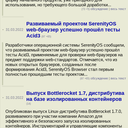
использования, но требующего большой доработки...
обсуждение
|
весь текст
(73 +5)
Развиваемый проектом SerenityOS
web-браузер успешно прошёл тесты
·
31.03.2022
Acid3
(97 +65)
Разработчики операционной системы SerenityOS сообщили,
что развиваемый проектом web-браузер успешно прошёл
тесты Acid3, применяемые для проверки web-браузеров на
предмет поддержки web-стандартов. Отмечается, что из
новых открытых браузеров, созданных после
формирования Acid3, SerenityOS Browser стал первым
полностью прошедшим тесты проектом...
обсуждение
|
весь текст
(97 +65)
Выпуск Bottlerocket 1.7, дистрибутива
·
31.03.2022
на базе изолированных контейнеров
(14)
Опубликован выпуск Linux-дистрибутива Bottlerocket 1.7.0,
развиваемого при участии компании Amazon для
эффективного и безопасного запуска изолированных
контейнеров. Инструментарий и управляющие компоненты