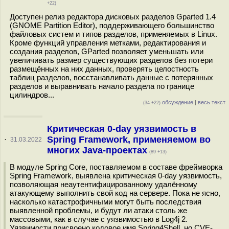
+22)
Доступен релиз редактора дисковых разделов Gparted 1.4
(GNOME Partition Editor), поддерживающего большинство
файловых систем и типов разделов, применяемых в Linux.
Кроме функций управления метками, редактирования и
создания разделов, GParted позволяет уменьшать или
увеличивать размер существующих разделов без потери
размещённых на них данных, проверять целостность
таблиц разделов, восстанавливать данные с потерянных
разделов и выравнивать начало раздела по границе
цилиндров...
обсуждение
|
весь текст
(34 +22)
Критическая 0-day уязвимость в
Spring Framework, применяемом во
·
31.03.2022
многих Java-проектах
(89 +13)
В модуле Spring Core, поставляемом в составе фреймворка
Spring Framework, выявлена критическая 0-day уязвимость,
позволяющая неаутентифицированному удалённому
атакующему выполнить свой код на сервере. Пока не ясно,
насколько катастрофичными могут быть последствия
выявленной проблемы, и будут ли атаки столь же
массовыми, как в случае с уязвимостью в Log4j 2.
Уязвимости присвоено кодовое имя Spring4Shell, но CVE-