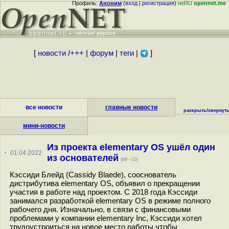
Профиль:
Аноним
(
вход
|
регистрация
)
неRU
opennet.me
[
новости
/
+++
|
форум
|
теги
|
]
все новости
главные новости
раскрыть
/
свернут
мини-новости
Из проекта elementary OS ушёл один
·
01.04.2022
из основателей
(69 –10)
Кэссиди Блейд (Cassidy Blaede), сооснователь
дистрибутива elementary OS, объявил о прекращении
участия в работе над проектом. С 2018 года Кэссиди
занимался разработкой elementary OS в режиме полного
рабочего дня. Изначально, в связи с финансовыми
проблемами у компании elementary Inc, Кэссиди хотел
трудоустроиться на новое место работы чтобы