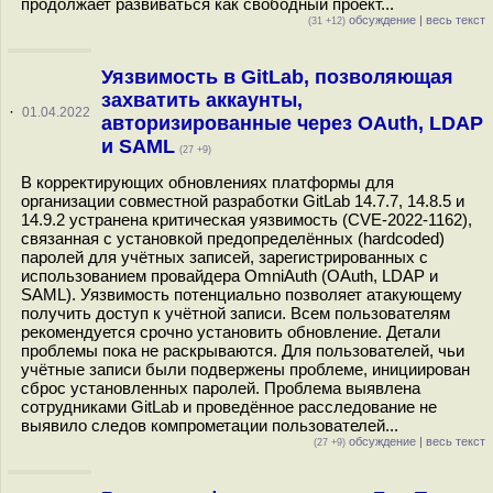
продолжает развиваться как свободный проект...
обсуждение
|
весь текст
(31 +12)
Уязвимость в GitLab, позволяющая
захватить аккаунты,
·
01.04.2022
авторизированные через OAuth, LDAP
и SAML
(27 +9)
В корректирующих обновлениях платформы для
организации совместной разработки GitLab 14.7.7, 14.8.5 и
14.9.2 устранена критическая уязвимость (CVE-2022-1162),
связанная с установкой предопределённых (hardcoded)
паролей для учётных записей, зарегистрированных с
использованием провайдера OmniAuth (OAuth, LDAP и
SAML). Уязвимость потенциально позволяет атакующему
получить доступ к учётной записи. Всем пользователям
рекомендуется срочно установить обновление. Детали
проблемы пока не раскрываются. Для пользователей, чьи
учётные записи были подвержены проблеме, инициирован
сброс установленных паролей. Проблема выявлена
сотрудниками GitLab и проведённое расследование не
выявило следов компрометации пользователей...
обсуждение
|
весь текст
(27 +9)