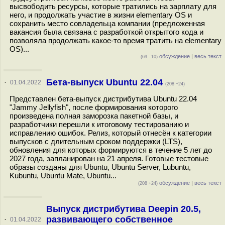
высвободить ресурсы, которые тратились на зарплату для
него, и продолжать участие в жизни elementary OS и
сохранить место совладельца компании (предложенная
вакансия была связана с разработкой открытого кода и
позволяла продолжать какое-то время тратить на elementary
OS)...
обсуждение
|
весь текст
(69 –10)
Бета-выпуск Ubuntu 22.04
·
01.04.2022
(208 +24)
Представлен бета-выпуск дистрибутива Ubuntu 22.04
"Jammy Jellyfish", после формирования которого
произведена полная заморозка пакетной базы, и
разработчики перешли к итоговому тестированию и
исправлению ошибок. Релиз, который отнесён к категории
выпусков с длительным сроком поддержки (LTS),
обновления для которых формируются в течение 5 лет до
2027 года, запланирован на 21 апреля. Готовые тестовые
образы созданы для Ubuntu, Ubuntu Server, Lubuntu,
Kubuntu, Ubuntu Mate, Ubuntu...
обсуждение
|
весь текст
(208 +24)
Выпуск дистрибутива Deepin 20.5,
развивающего собственное
·
01.04.2022