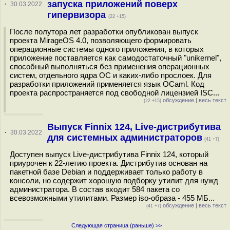
запуска приложений поверх
·
30.03.2022
гипервизора
(22 +15)
После полутора лет разработки опубликован выпуск
проекта MirageOS 4.0, позволяющего формировать
операционные системы одного приложения, в которых
приложение поставляется как самодостаточный "unikernel",
способный выполняться без применения операционных
систем, отдельного ядра ОС и каких-либо прослоек. Для
разработки приложений применяется язык OCaml. Код
проекта распространяется под свободной лицензией ISC...
обсуждение
|
весь текст
(22 +15)
Выпуск Finnix 124, Live-дистрибутива
·
30.03.2022
для системных администраторов
(41 +7)
Доступен выпуск Live-дистрибутива Finnix 124, который
приурочен к 22-летию проекта. Дистрибутив основан на
пакетной базе Debian и поддерживает только работу в
консоли, но содержит хорошую подборку утилит для нужд
администратора. В состав входит 584 пакета со
всевозможными утилитами. Размер iso-образа - 455 МБ...
обсуждение
|
весь текст
(41 +7)
Следующая страница (раньше) >>