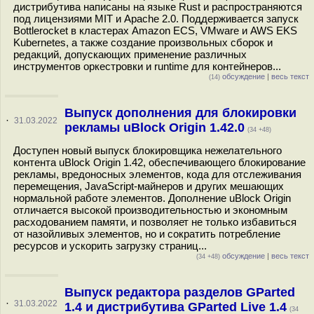
дистрибутива написаны на языке Rust и распространяются
под лицензиями MIT и Apache 2.0. Поддерживается запуск
Bottlerocket в кластерах Amazon ECS, VMware и AWS EKS
Kubernetes, а также создание произвольных сборок и
редакций, допускающих применение различных
инструментов оркестровки и runtime для контейнеров...
обсуждение
|
весь текст
(14)
Выпуск дополнения для блокировки
·
31.03.2022
рекламы uBlock Origin 1.42.0
(34 +48)
Доступен новый выпуск блокировщика нежелательного
контента uBlock Origin 1.42, обеспечивающего блокирование
рекламы, вредоносных элементов, кода для отслеживания
перемещения, JavaScript-майнеров и других мешающих
нормальной работе элементов. Дополнение uBlock Origin
отличается высокой производительностью и экономным
расходованием памяти, и позволяет не только избавиться
от назойливых элементов, но и сократить потребление
ресурсов и ускорить загрузку страниц...
обсуждение
|
весь текст
(34 +48)
Выпуск редактора разделов GParted
·
31.03.2022
1.4 и дистрибутива GParted Live 1.4
(34