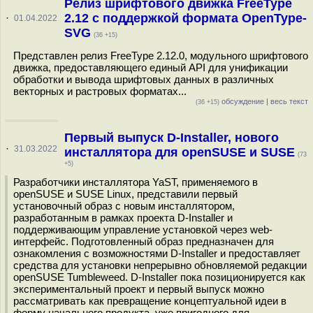
Релиз шрифтового движка FreeType
2.12 с поддержкой формата OpenType-
·
01.04.2022
SVG
(36 +15)
Представлен релиз FreeType 2.12.0, модульного шрифтового
движка, предоставляющего единый API для унификации
обработки и вывода шрифтовых данных в различных
векторных и растровых форматах...
обсуждение
|
весь текст
(36 +15)
Первый выпуск D-Installer, нового
·
31.03.2022
инсталлятора для openSUSE и SUSE
(73
+5)
Разработчики инсталлятора YaST, применяемого в
openSUSE и SUSE Linux, представили первый
установочный образ с новым инсталлятором,
разработанным в рамках проекта D-Installer и
поддерживающим управление установкой через web-
интерфейс. Подготовленный образ предназначен для
ознакомления с возможностями D-Installer и предоставляет
средства для установки непрерывно обновляемой редакции
openSUSE Tumbleweed. D-Installer пока позиционируется как
экспериментальный проект и первый выпуск можно
рассматривать как превращение концептуальной идеи в
форму начального продукта, уже пригодного для