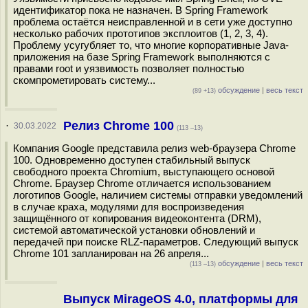
идентификатор пока не назначен. В Spring Framework
проблема остаётся неисправленной и в сети уже доступно
несколько рабочих прототипов эксплоитов (1, 2, 3, 4).
Проблему усугубляет то, что многие корпоративные Java-
приложения на базе Spring Framework выполняются с
правами root и уязвимость позволяет полностью
скомпрометировать систему...
обсуждение
|
весь текст
(89 +13)
Релиз Chrome 100
·
30.03.2022
(113 –13)
Компания Google представила релиз web-браузера Chrome
100. Одновременно доступен стабильный выпуск
свободного проекта Chromium, выступающего основой
Chrome. Браузер Chrome отличается использованием
логотипов Google, наличием системы отправки уведомлений
в случае краха, модулями для воспроизведения
защищённого от копирования видеоконтента (DRM),
системой автоматической установки обновлений и
передачей при поиске RLZ-параметров. Следующий выпуск
Chrome 101 запланирован на 26 апреля...
обсуждение
|
весь текст
(113 –13)
Выпуск MirageOS 4.0, платформы для