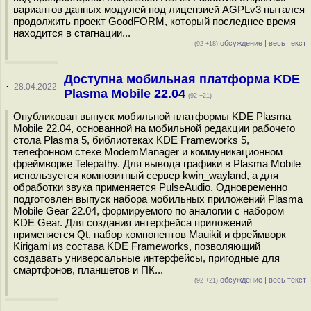
вариантов данных модулей под лицензией AGPLv3 пытался
продолжить проект GoodFORM, который последнее время
находится в стагнации...
обсуждение
|
весь текст
(92 +18)
Доступна мобильная платформа KDE
·
28.04.2022
Plasma Mobile 22.04
(92 +21)
Опубликован выпуск мобильной платформы KDE Plasma
Mobile 22.04, основанной на мобильной редакции рабочего
стола Plasma 5, библиотеках KDE Frameworks 5,
телефонном стеке ModemManager и коммуникационном
фреймворке Telepathy. Для вывода графики в Plasma Mobile
используется композитный сервер kwin_wayland, а для
обработки звука применяется PulseAudio. Одновременно
подготовлен выпуск набора мобильных приложений Plasma
Mobile Gear 22.04, формируемого по аналогии с набором
KDE Gear. Для создания интерфейса приложений
применяется Qt, набор компонентов Mauikit и фреймворк
Kirigami из состава KDE Frameworks, позволяющий
создавать универсальные интерфейсы, пригодные для
смартфонов, планшетов и ПК...
обсуждение
|
весь текст
(92 +21)