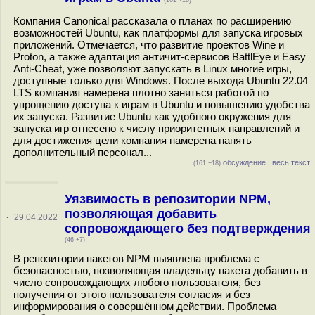
(161 +18)
Компания Canonical рассказала о планах по расширению
возможностей Ubuntu, как платформы для запуска игровых
приложений. Отмечается, что развитие проектов Wine и
Proton, а также адаптация античит-сервисов BattlEye и Easy
Anti-Cheat, уже позволяют запускать в Linux многие игры,
доступные только для Windows. После выхода Ubuntu 22.04
LTS компания намерена плотно заняться работой по
упрощению доступа к играм в Ubuntu и повышению удобства
их запуска. Развитие Ubuntu как удобного окружения для
запуска игр отнесено к числу приоритетных направлений и
для достижения цели компания намерена нанять
дополнительный персонал...
обсуждение
|
весь текст
(161 +18)
Уязвимость в репозитории NPM,
позволяющая добавить
·
29.04.2022
сопровождающего без подтверждения
(46 +7)
В репозитории пакетов NPM выявлена проблема с
безопасностью, позволяющая владельцу пакета добавить в
число сопровождающих любого пользователя, без
получения от этого пользователя согласия и без
информирования о совершённом действии. Проблема