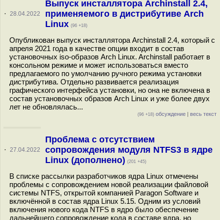
Выпуск инсталлятора Archinstall 2.4,
применяемого в дистрибутиве Arch
·
28.04.2022
Linux
(96 +18)
Опубликован выпуск инсталлятора Archinstall 2.4, который с
апреля 2021 года в качестве опции входит в состав
установочных iso-образов Arch Linux. Archinstall работает в
консольном режиме и может использоваться вместо
предлагаемого по умолчанию ручного режима установки
дистрибутива. Отдельно развивается реализация
графического интерфейса установки, но она не включена в
состав установочных образов Arch Linux и уже более двух
лет не обновлялась...
обсуждение
|
весь текст
(96 +18)
Проблема с отсутствием
сопровождения модуля NTFS3 в ядре
·
27.04.2022
Linux (дополнено)
(201 +45)
В списке рассылки разработчиков ядра Linux отмечены
проблемы с сопровождением новой реализации файловой
системы NTFS, открытой компанией Paragon Software и
включённой в состав ядра Linux 5.15. Одним из условий
включения нового кода NTFS в ядро было обеспечение
дальнейшего сопровождение кода в составе ядра, но