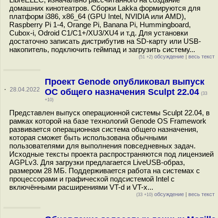
домашних кинотеатров. Сборки Lakka формируются для
платформ i386, x86_64 (GPU Intel, NVIDIA или AMD),
Raspberry Pi 1-4, Orange Pi, Banana Pi, Hummingboard,
Cubox-i, Odroid C1/C1+/XU3/XU4 и т.д. Для установки
достаточно записать дистрибутив на SD-карту или USB-
накопитель, подключить геймпад и загрузить систему...
обсуждение
|
весь текст
(51 +2)
Проект Genode опубликовал выпуск
·
28.04.2022
ОС общего назначения Sculpt 22.04
(33
+10)
Представлен выпуск операционной системы Sculpt 22.04, в
рамках которой на базе технологий Genode OS Framework
развивается операционная система общего назначения,
которая сможет быть использована обычными
пользователями для выполнения повседневных задач.
Исходные тексты проекта распространяются под лицензией
AGPLv3. Для загрузки предлагается LiveUSB-образ,
размером 28 МБ. Поддерживается работа на системах с
процессорами и графической подсистемой Intel с
включёнными расширениями VT-d и VT-x...
обсуждение
|
весь текст
(33 +10)