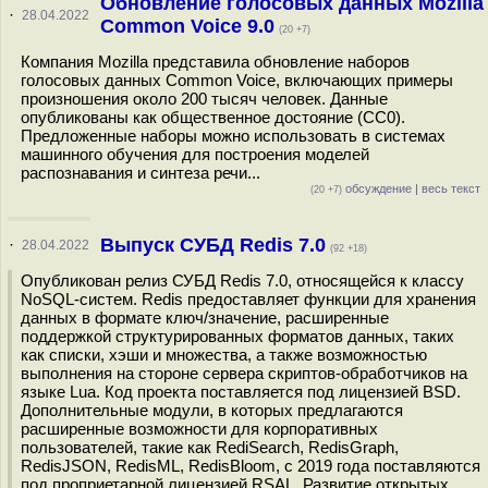
Обновление голосовых данных Mozilla
·
28.04.2022
Common Voice 9.0
(20 +7)
Компания Mozilla представила обновление наборов
голосовых данных Common Voice, включающих примеры
произношения около 200 тысяч человек. Данные
опубликованы как общественное достояние (CC0).
Предложенные наборы можно использовать в системах
машинного обучения для построения моделей
распознавания и синтеза речи...
обсуждение
|
весь текст
(20 +7)
Выпуск СУБД Redis 7.0
·
28.04.2022
(92 +18)
Опубликован релиз СУБД Redis 7.0, относящейся к классу
NoSQL-систем. Redis предоставляет функции для хранения
данных в формате ключ/значение, расширенные
поддержкой структурированных форматов данных, таких
как списки, хэши и множества, а также возможностью
выполнения на стороне сервера скриптов-обработчиков на
языке Lua. Код проекта поставляется под лицензией BSD.
Дополнительные модули, в которых предлагаются
расширенные возможности для корпоративных
пользователей, такие как RediSearch, RedisGraph,
RedisJSON, RedisML, RedisBloom, с 2019 года поставляются
под проприетарной лицензией RSAL. Развитие открытых