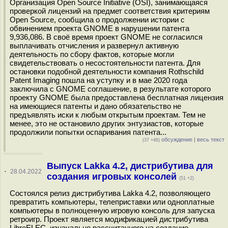
Организация Open Source Initiative (OSI), занимающаяся
проверкой лицензий на предмет соответствия критериям
Open Source, сообщила о продолжении истории с
обвинением проекта GNOME в нарушении патента
9,936,086. В своё время проект GNOME не согласился
выплачивать отчисления и развернул активную
деятельность по сбору фактов, которые могли
свидетельствовать о несостоятельности патента. Для
остановки подобной деятельности компания Rothschild
Patent Imaging пошла на уступку и в мае 2020 года
заключила с GNOME соглашение, в результате которого
проекту GNOME была предоставлена бесплатная лицензия
на имеющиеся патенты и дано обязательство не
предъявлять иски к любым открытым проектам. Тем не
менее, это не остановило других энтузиастов, которые
продолжили попытки оспаривания патента...
обсуждение
|
весь текст
(37 +46)
Выпуск Lakka 4.2, дистрибутива для
·
28.04.2022
создания игровых консолей
(51 +2)
Состоялся релиз дистрибутива Lakka 4.2, позволяющего
превратить компьютеры, телеприставки или одноплатные
компьютеры в полноценную игровую консоль для запуска
ретроигр. Проект является модификацией дистрибутива
LibreELEC, изначально рассчитанного на создание