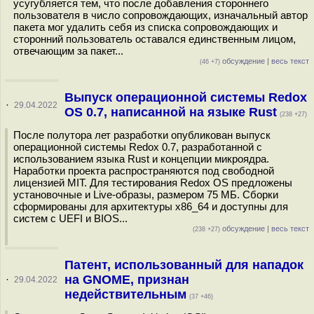
усугубляется тем, что после добавления стороннего
пользователя в число сопровождающих, изначальный автор
пакета мог удалить себя из списка сопровождающих и
сторонний пользователь оставался единственным лицом,
отвечающим за пакет...
обсуждение
|
весь текст
(46 +7)
Выпуск операционной системы Redox
·
29.04.2022
OS 0.7, написанной на языке Rust
(238 +27)
После полутора лет разработки опубликован выпуск
операционной системы Redox 0.7, разработанной с
использованием языка Rust и концепции микроядра.
Наработки проекта распространяются под свободной
лицензией MIT. Для тестирования Redox OS предложены
установочные и Live-образы, размером 75 МБ. Сборки
сформированы для архитектуры x86_64 и доступны для
систем с UEFI и BIOS...
обсуждение
|
весь текст
(238 +27)
Патент, использованный для нападок
на GNOME, признан
·
29.04.2022
недействительным
(37 +46)