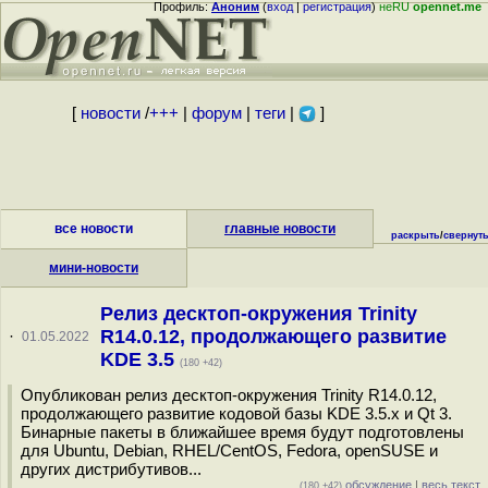
Профиль:
Аноним
(
вход
|
регистрация
)
неRU
opennet.me
[
новости
/
+++
|
форум
|
теги
|
]
все новости
главные новости
раскрыть
/
свернут
мини-новости
Релиз десктоп-окружения Trinity
R14.0.12, продолжающего развитие
·
01.05.2022
KDE 3.5
(180 +42)
Опубликован релиз десктоп-окружения Trinity R14.0.12,
продолжающего развитие кодовой базы KDE 3.5.x и Qt 3.
Бинарные пакеты в ближайшее время будут подготовлены
для Ubuntu, Debian, RHEL/CentOS, Fedora, openSUSE и
других дистрибутивов...
обсуждение
|
весь текст
(180 +42)