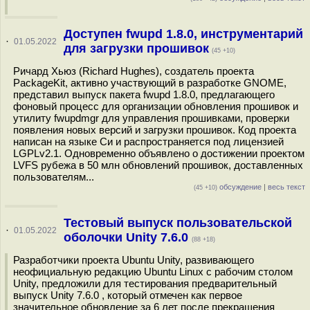
Доступен fwupd 1.8.0, инструментарий
·
01.05.2022
для загрузки прошивок
(45 +10)
Ричард Хьюз (Richard Hughes), создатель проекта
PackageKit, активно участвующий в разработке GNOME,
представил выпуск пакета fwupd 1.8.0, предлагающего
фоновый процесс для организации обновления прошивок и
утилиту fwupdmgr для управления прошивками, проверки
появления новых версий и загрузки прошивок. Код проекта
написан на языке Си и распространяется под лицензией
LGPLv2.1. Одновременно объявлено о достижении проектом
LVFS рубежа в 50 млн обновлений прошивок, доставленных
пользователям...
обсуждение
|
весь текст
(45 +10)
Тестовый выпуск пользовательской
·
01.05.2022
оболочки Unity 7.6.0
(88 +18)
Разработчики проекта Ubuntu Unity, развивающего
неофициальную редакцию Ubuntu Linux с рабочим столом
Unity, предложили для тестирования предварительный
выпуск Unity 7.6.0 , который отмечен как первое
значительное обновление за 6 лет после прекращения