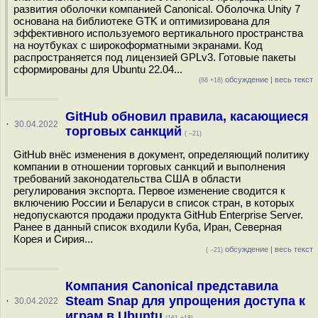
развития оболочки компанией Canonical. Оболочка Unity 7
основана на библиотеке GTK и оптимизирована для
эффективного используемого вертикального пространства
на ноутбуках с широкоформатными экранами. Код
распространяется под лицензией GPLv3. Готовые пакеты
сформированы для Ubuntu 22.04...
обсуждение
|
весь текст
(88 +18)
GitHub обновил правила, касающиеся
·
30.04.2022
торговых санкций
( –21)
GitHub внёс изменения в документ, определяющий политику
компании в отношении торговых санкций и выполнения
требований законодательства США в области
регулирования экспорта. Первое изменение сводится к
включению России и Беларуси в список стран, в которых
недопускаются продажи продукта GitHub Enterprise Server.
Ранее в данный список входили Куба, Иран, Северная
Корея и Сирия...
обсуждение
|
весь текст
( –21)
Компания Canonical представила
Steam Snap для упрощения доступа к
·
30.04.2022
играм в Ubuntu