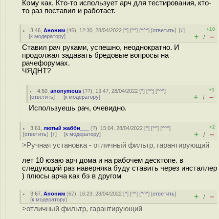
Кому как. Кто-то использует арч для тестирования, кто-
то раз поставил и работает.
+10
3.46
,
Аноним
(
46
), 12:30, 28/04/2022 [
^
] [
^^
] [
^^^
] [
ответить
]
[
↓
]
+
–
[
к модератору
]
/
Ставил рач руками, успешно, неоднократно. И
продолжал задавать бредовые вопросы на
рачефорумах.
ЧЯДНТ?
+1
4.50
,
anonymous
(
??
), 13:47, 28/04/2022 [
^
] [
^^
] [
^^^
]
+
–
[
ответить
]
[
к модератору
]
/
Используешь рач, очевидно.
+2
3.61
,
лютый жабби___
(
?
), 15:04, 28/04/2022 [
^
] [
^^
] [
^^^
]
+
–
[
ответить
]
[
↑
] [
к модератору
]
/
>Ручная установка - отличный фильтр, гарантирующий
лет 10 юзаю арч дома и на рабочем десктопе. в
следующий раз наверняка буду ставить через инсталлер
) плюсы арча как бэ в другом
3.67
,
Аноним
(
67
), 16:23, 28/04/2022 [
^
] [
^^
] [
^^^
] [
ответить
]
+
–
/
[
к модератору
]
>отличный фильтр, гарантирующий