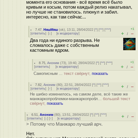
момента его основания - всё время всё было
кривым и косым, потом каждый релиз накатывал,
но лучше не становилось. плюнул и забил.
интересно, как там сейчас...
+1
7.47
,
НяшМяш
(
ok
), 13:11, 28/04/2022 [
^
] [
^^
] [
^^^
]
+
–
[
ответить
]
[
↓
] [
к модератору
]
/
Два года ни единого разрыва. Не
сломалось даже с собственным
кастомным ядром.
+1
8.75
,
Аноним
(
73
), 19:40, 28/04/2022 [
^
] [
^^
] [
^^^
]
+
–
[
ответить
]
[
к модератору
]
/
Самописным ...
текст свёрнут,
показать
7.82
,
Аноним
(
80
), 22:51, 28/04/2022 [
^
] [
^^
] [
^^^
]
+
–
/
[
ответить
]
[
↑
] [
к модератору
]
Не шибко изменилось, на самом деле, всё такие же
манжаркопроблемки-манжаркопробл...
большой текст
свёрнут,
показать
6.51
,
Аноним
(
80
), 13:51, 28/04/2022 [
^
] [
^^
] [
^^^
]
+
–
/
[
ответить
]
[
↓
] [
↑
] [
к модератору
]
> Потому что Манжаро лучший арч.
Нет.