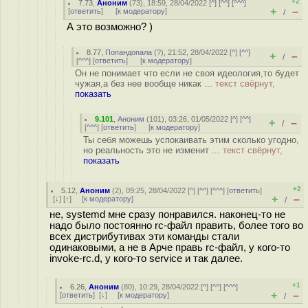
+2
7.73
,
Аноним
(
73
), 18:59, 28/04/2022 [
^
] [
^^
] [
^^^
]
+
–
[
ответить
]
[
к модератору
]
/
А это возможно? )
8.77
,
Попандопала
(
?
), 21:52, 28/04/2022 [
^
] [
^^
]
+
–
/
[
^^^
] [
ответить
]
[
к модератору
]
Он не понимает что если не своя идеология,то будет
чужая,а без нее вообще никак ...
текст свёрнут,
показать
9.101
,
Аноним
(
101
), 03:26, 01/05/2022 [
^
] [
^^
]
+
–
/
[
^^^
] [
ответить
]
[
к модератору
]
Ты себя можешь успокаивать этим сколько угодно,
но реальность это не изменит ...
текст свёрнут,
показать
+2
5.12
,
Аноним
(
2
), 09:25, 28/04/2022 [
^
] [
^^
] [
^^^
] [
ответить
]
+
–
[
↓
] [
↑
] [
к модератору
]
/
не, systemd мне сразу понравился. наконец-то не
надо было постоянно rc-файл править, более того во
всех дистрибутивах эти команды стали
одинаковыми, а не в Арче правь rc-файл, у кого-то
invoke-rc.d, у кого-то service и так далее.
+1
6.26
,
Аноним
(
80
), 10:29, 28/04/2022 [
^
] [
^^
] [
^^^
]
+
–
[
ответить
]
[
↓
] [
к модератору
]
/