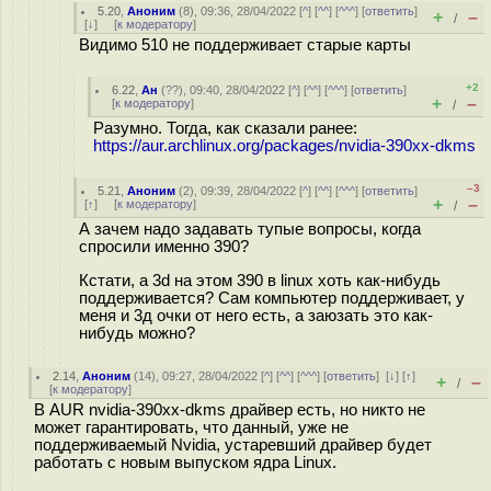
5.20
,
Аноним
(
8
), 09:36, 28/04/2022 [
^
] [
^^
] [
^^^
] [
ответить
]
+
–
/
[
↓
] [
к модератору
]
Видимо 510 не поддерживает старые карты
+2
6.22
,
Ан
(
??
), 09:40, 28/04/2022 [
^
] [
^^
] [
^^^
] [
ответить
]
+
–
[
к модератору
]
/
Разумно. Тогда, как сказали ранее:
https://aur.archlinux.org/packages/nvidia-390xx-dkms
–3
5.21
,
Аноним
(
2
), 09:39, 28/04/2022 [
^
] [
^^
] [
^^^
] [
ответить
]
+
–
[
↑
] [
к модератору
]
/
А зачем надо задавать тупые вопросы, когда
спросили именно 390?
Кстати, а 3d на этом 390 в linux хоть как-нибудь
поддерживается? Сам компьютер поддерживает, у
меня и 3д очки от него есть, а заюзать это как-
нибудь можно?
2.14
,
Аноним
(
14
), 09:27, 28/04/2022 [
^
] [
^^
] [
^^^
] [
ответить
]
[
↓
] [
↑
]
+
–
/
[
к модератору
]
В AUR nvidia-390xx-dkms драйвер есть, но никто не
может гарантировать, что данный, уже не
поддерживаемый Nvidia, устаревший драйвер будет
работать с новым выпуском ядра Linux.