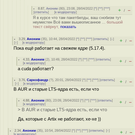
8.87
,
Аноним
(
80
), 23:08, 28/04/2022 [
^
] [
^^
] [
^^^
]
+
–
/
[
ответить
]
[
к модератору
]
Я в курсе что там пакетбилды, ваш снобизм тут
неуместен Всё вами вышеописанное ...
большой
текст свёрнут,
показать
3.29
,
Аноним
(
35
), 10:44, 28/04/2022 [
^
] [
^^
] [
^^^
] [
ответить
]
[
↓
]
+
–
/
[
↑
] [
к модератору
]
Пока ещё работает на свежем ядре (5.17.4).
4.33
,
Аноним
(
2
), 10:49, 28/04/2022 [
^
] [
^^
] [
^^^
] [
ответить
]
+
–
/
[
к модератору
]
а cuda работает?
3.76
,
Саркофандр
(
?
), 20:01, 28/04/2022 [
^
] [
^^
] [
^^^
] [
ответить
]
+
–
/
[
↑
] [
к модератору
]
В AUR и старые LTS-ядра есть, если что
4.88
,
Аноним
(
80
), 23:09, 28/04/2022 [
^
] [
^^
] [
^^^
] [
ответить
]
+
–
/
[
к модератору
]
> В AUR и старые LTS-ядра есть, если что
Да, которые с Artix не работают, хе-хе ))
2.34
,
Аноним
(
35
), 10:54, 28/04/2022 [
^
] [
^^
] [
^^^
] [
ответить
]
[
↑
]
+
–
/
[
к модератору
]