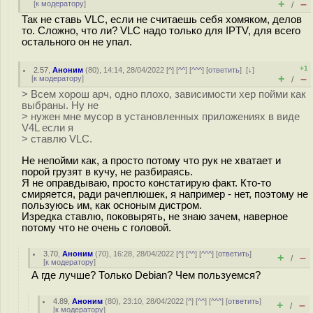
+
–
[
к модератору
]
/
Так не ставь VLC, если не считаешь себя хомяком, делов
то. Сложно, что ли? VLC надо только для IPTV, для всего
остального он не упал.
+1
2.57
,
Аноним
(
80
), 14:14, 28/04/2022 [
^
] [
^^
] [
^^^
] [
ответить
]
[
↓
]
+
–
[
к модератору
]
/
> Всем хорош арч, одно плохо, зависимости хер пойми как
выбраны. Ну не
> нужен мне мусор в установленных приложениях в виде
V4L если я
> ставлю VLC.
Не непойми как, а просто потому что рук не хватает и
порой грузят в кучу, не разбираясь.
Я не оправдываю, просто констатирую факт. Кто-то
смиряется, ради рачеплюшек, я например - нет, поэтому не
пользуюсь им, как осноным дистром.
Изредка ставлю, поковырять, не знаю зачем, наверное
потому что не очень с головой.
3.70
,
Аноним
(
70
), 16:28, 28/04/2022 [
^
] [
^^
] [
^^^
] [
ответить
]
+
–
/
[
к модератору
]
А где лучше? Только Debian? Чем пользуемся?
4.89
,
Аноним
(
80
), 23:10, 28/04/2022 [
^
] [
^^
] [
^^^
] [
ответить
]
+
–
/
[
к модератору
]