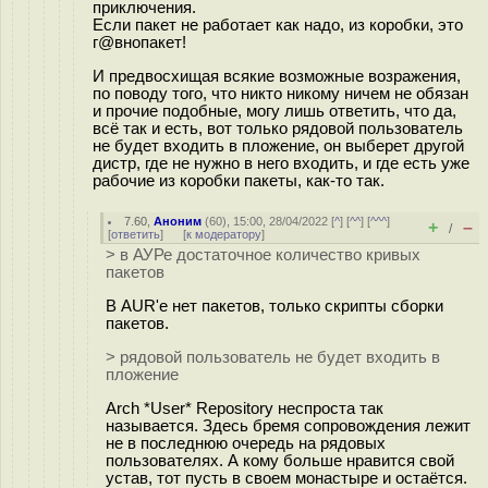
приключения.
Если пакет не работает как надо, из коробки, это
г@внопакет!
И предвосхищая всякие возможные возражения,
по поводу того, что никто никому ничем не обязан
и прочие подобные, могу лишь ответить, что да,
всё так и есть, вот только рядовой пользователь
не будет входить в пложение, он выберет другой
дистр, где не нужно в него входить, и где есть уже
рабочие из коробки пакеты, как-то так.
7.60
,
Аноним
(
60
), 15:00, 28/04/2022 [
^
] [
^^
] [
^^^
]
+
–
/
[
ответить
]
[
к модератору
]
> в АУРе достаточное количество кривых
пакетов
В AUR'е нет пакетов, только скрипты сборки
пакетов.
> рядовой пользователь не будет входить в
пложение
Arch *User* Repository неспроста так
называется. Здесь бремя сопровождения лежит
не в последнюю очередь на рядовых
пользователях. А кому больше нравится свой
устав, тот пусть в своем монастыре и остаётся.