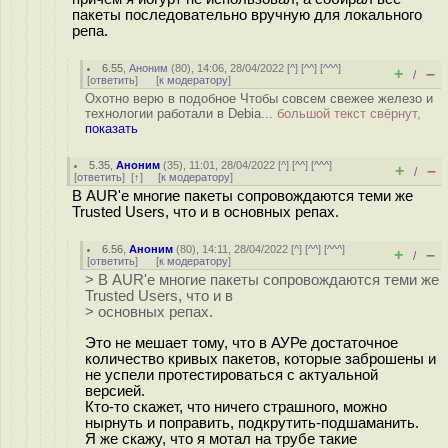
пакеты последовательно вручную для локального
репа.
6.55
,
Аноним
(
80
), 14:06, 28/04/2022 [
^
] [
^^
] [
^^^
]
+
–
/
[
ответить
]
[
к модератору
]
Охотно верю в подобное Чтобы совсем свежее железо и
технологии работали в Debia...
большой текст свёрнут,
показать
5.35
,
Аноним
(
35
), 11:01, 28/04/2022 [
^
] [
^^
] [
^^^
]
+
–
/
[
ответить
]
[
↑
] [
к модератору
]
В AUR'е многие пакеты сопровождаются теми же
Trusted Users, что и в основных репах.
6.56
,
Аноним
(
80
), 14:11, 28/04/2022 [
^
] [
^^
] [
^^^
]
+
–
/
[
ответить
]
[
к модератору
]
> В AUR'е многие пакеты сопровождаются теми же
Trusted Users, что и в
> основных репах.
Это не мешает тому, что в АУРе достаточное
количество кривых пакетов, которые заброшены и
не успели протестироваться с актуальной
версией.
Кто-то скажет, что ничего страшного, можно
нырнуть и поправить, подкрутить-подшаманить.
Я же скажу, что я мотал на трубе такие