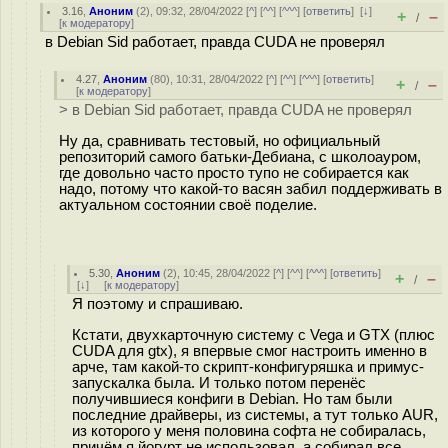
3.16
,
Аноним
(
2
), 09:32, 28/04/2022 [
^
] [
^^
] [
^^^
] [
ответить
]
[
↓
]
+
–
/
[
к модератору
]
в Debian Sid работает, правда CUDA не проверял
4.27
,
Аноним
(
80
), 10:31, 28/04/2022 [
^
] [
^^
] [
^^^
] [
ответить
]
+
–
/
[
к модератору
]
> в Debian Sid работает, правда CUDA не проверял
Ну да, сравнивать тестовый, но официальный
репозиторий самого батьки-Дебиана, с школоауром,
где довольно часто просто тупо не собирается как
надо, потому что какой-то васян забил поддерживать в
актуальном состоянии своё поделие.
5.30
,
Аноним
(
2
), 10:45, 28/04/2022 [
^
] [
^^
] [
^^^
] [
ответить
]
+
–
/
[
↓
] [
к модератору
]
Я поэтому и спрашиваю.
Кстати, двухкарточную систему с Vega и GTX (плюс
CUDA для gtx), я впервые смог настроить именно в
арче, там какой-то скрипт-конфигуряшка и примус-
запускалка была. И только потом перенёс
получившиеся конфиги в Debian. Но там были
последние драйверы, из системы, а тут только AUR,
из которого у меня половина софта не собиралась,
причём я йогурт не использовал, а собирал все