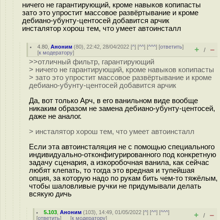
ничего не гарантирующий, кроме навыков копипасты
зато это упростит массовое развёртывание и кроме
дебиано-убунту-центосей добавится арчик
инсталятор хорош тем, что умеет автоинсталл
4.80
,
Аноним
(
80
), 22:42, 28/04/2022 [
^
] [
^^
] [
^^^
] [
ответить
]
+
–
/
[
к модератору
]
>>отличный фильтр, гарантирующий
> ничего не гарантирующий, кроме навыков копипасты
> зато это упростит массовое развёртывание и кроме
дебиано-убунту-центосей добавится арчик
Да, вот только Арч, в его ванильном виде вообще
никаким образом не замена дебиано-убунту-центосей,
даже не аналог.
> инсталятор хорош тем, что умеет автоинсталл
Если эта автоинсталяция не с помощью специального
индивидуально-отконфигурированного под конкретную
задачу сценария, а изкоробочная ванила, как сейчас
любят клепать, то тогда это вредная и тупейшая
опция, за которую надо по рукам бить чем-то тяжёлым,
чтобы шаловливые ручки не придумывали делать
всякую дичь
5.103
,
Аноним
(
103
), 14:49, 01/05/2022 [
^
] [
^^
] [
^^^
]
+
–
/
[
ответить
]
[
к модератору
]