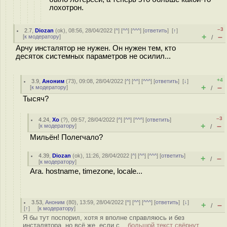
лохотрон.
–3
2.7
,
Diozan
(
ok
), 08:56, 28/04/2022 [
^
] [
^^
] [
^^^
] [
ответить
]
[
↑
]
+
–
[
к модератору
]
/
Арчу инсталятор не нужен. Он нужен тем, кто
десяток системных параметров не осилил...
+4
3.9
,
Аноним
(
73
), 09:08, 28/04/2022 [
^
] [
^^
] [
^^^
] [
ответить
]
[
↓
]
+
–
[
к модератору
]
/
Тысяч?
–3
4.24
,
Xo
(
?
), 09:57, 28/04/2022 [
^
] [
^^
] [
^^^
] [
ответить
]
+
–
[
к модератору
]
/
Мильён! Полегчало?
4.39
,
Diozan
(
ok
), 11:26, 28/04/2022 [
^
] [
^^
] [
^^^
] [
ответить
]
+
–
/
[
к модератору
]
Ага. hostname, timezone, locale...
3.53
,
Аноним
(
80
), 13:59, 28/04/2022 [
^
] [
^^
] [
^^^
] [
ответить
]
[
↓
]
+
–
/
[
↑
] [
к модератору
]
Я бы тут поспорил, хотя я вполне справляюсь и без
инсталятора, но всё же, если с...
большой текст свёрнут,