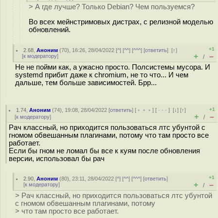
> А где лучше? Только Debian? Чем пользуемся?
Во всех мейнстримовых дистрах, с релизной моделью
обновлений.
+1
2.68
,
Аноним
(
70
), 16:26, 28/04/2022 [
^
] [
^^
] [
^^^
] [
ответить
]
[
↑
]
+
–
[
к модератору
]
/
Не не пойми как, а ужасно просто. Полсистемы мусора. И
systemd прибит даже к chromium, не то что... И чем
дальше, тем больше зависимостей. Брр...
+1
1.74
,
Аноним
(
74
), 19:08, 28/04/2022 [
ответить
] [
﹢﹢﹢
] [
· · ·
]
[
↓
] [
↑
]
+
–
[
к модератору
]
/
Рач классный, но приходится пользоваться лтс убунтой с
гномом обвешанным плагинами, потому что там просто все
работает.
Если бы гном не ломал бы все к куям после обновления
версии, использовал бы рач
+1
2.90
,
Аноним
(
80
), 23:11, 28/04/2022 [
^
] [
^^
] [
^^^
] [
ответить
]
+
–
[
к модератору
]
/
> Рач классный, но приходится пользоваться лтс убунтой
с гномом обвешанным плагинами, потому
> что там просто все работает.