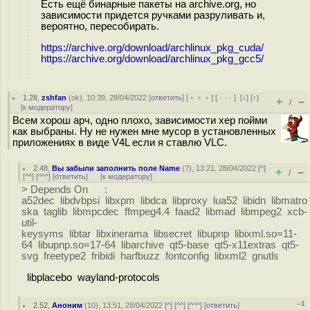
Есть ещё бинарные пакеты на archive.org, но
зависимости придется ручками разруливать и,
вероятно, пересобирать.
https://archive.org/download/archlinux_pkg_cuda/
https://archive.org/download/archlinux_pkg_gcc5/
1.28
,
zshfan
(
ok
), 10:39, 28/04/2022 [
ответить
] [
﹢﹢﹢
] [
· · ·
]
[
↓
] [
↑
]
+
–
/
[
к модератору
]
Всем хорош арч, одно плохо, зависимости хер пойми
как выбраны. Ну не нужен мне мусор в установленных
приложениях в виде V4L если я ставлю VLC.
2.48
,
Вы забыли заполнить поле Name
(
?
), 13:21, 28/04/2022 [
^
]
+
–
/
[
^^
] [
^^^
] [
ответить
]
[
к модератору
]
> Depends On :
a52dec libdvbpsi libxpm libdca libproxy lua52 libidn libmatro
ska taglib libmpcdec ffmpeg4.4 faad2 libmad libmpeg2 xcb-
util-
keysyms libtar libxinerama libsecret libupnp libixml.so=11-
64 libupnp.so=17-64 libarchive qt5-base qt5-x11extras qt5-
svg freetype2 fribidi harfbuzz fontconfig libxml2 gnutls
libplacebo wayland-protocols
–1
2.52
,
Аноним
(
10
), 13:51, 28/04/2022 [
^
] [
^^
] [
^^^
] [
ответить
]