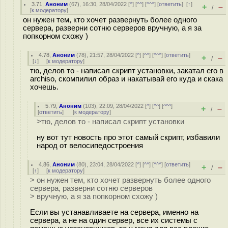
3.71
,
Аноним
(
67
), 16:30, 28/04/2022 [
^
] [
^^
] [
^^^
] [
ответить
]
[
↑
]
+
–
/
[
к модератору
]
он нужен тем, кто хочет развернуть более одного
сервера, разверни сотню серверов вручную, а я за
попкорном схожу )
4.78
,
Аноним
(
78
), 21:57, 28/04/2022 [
^
] [
^^
] [
^^^
] [
ответить
]
+
–
/
[
↓
] [
к модератору
]
тю, делов то - написал скрипт установки, закатал его в
archiso, скомпилил образ и накатывай его куда и скака
хочешь.
5.79
,
Аноним
(
103
), 22:09, 28/04/2022 [
^
] [
^^
] [
^^^
]
+
–
/
[
ответить
]
[
к модератору
]
>тю, делов то - написал скрипт установки
ну вот тут новость про этот самый скрипт, избавили
народ от велосипедостроения
4.86
,
Аноним
(
80
), 23:04, 28/04/2022 [
^
] [
^^
] [
^^^
] [
ответить
]
+
–
/
[
↑
] [
к модератору
]
> он нужен тем, кто хочет развернуть более одного
сервера, разверни сотню серверов
> вручную, а я за попкорном схожу )
Если вы устанавливаете на сервера, именно на
сервера, а не на один сервер, все их системы с