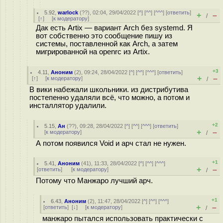
5.92
,
warlock
(
??
), 02:04, 29/04/2022 [
^
] [
^^
] [
^^^
] [
ответить
]
+
–
/
[
↑
] [
к модератору
]
Дак есть Artix — вариант Arch без systemd. Я
вот собственно это сообщение пишу из
системы, поставленной как Arch, а затем
мигрированной на openrc из Artix.
+3
4.11
,
Аноним
(
2
), 09:24, 28/04/2022 [
^
] [
^^
] [
^^^
] [
ответить
]
+
–
[
↑
] [
к модератору
]
/
В вики набежали школьники. из дистрибутива
постепенно удаляли всё, что можно, а потом и
инсталлятор удалили.
+2
5.15
,
Ан
(
??
), 09:28, 28/04/2022 [
^
] [
^^
] [
^^^
] [
ответить
]
+
–
[
к модератору
]
/
А потом появился Void и арч стал не нужен.
+1
5.41
,
Аноним
(
41
), 11:33, 28/04/2022 [
^
] [
^^
] [
^^^
]
+
–
[
ответить
]
[
к модератору
]
/
Потому что Манжаро лучший арч.
+1
6.43
,
Аноним
(
2
), 11:47, 28/04/2022 [
^
] [
^^
] [
^^^
]
+
–
[
ответить
]
[
↓
] [
к модератору
]
/
манжаро пытался использовать практически с