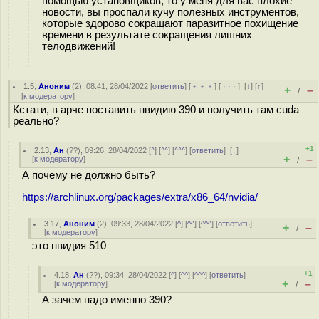
помощью установщиков, то у меня для вас плохие
новости, вы проспали кучу полезных инструментов,
которые здорово сокращают паразитное похищение
времени в результате сокращения лишних
телодвижений!
1.5
,
Аноним
(
2
), 08:41, 28/04/2022 [
ответить
] [
﹢﹢﹢
] [
· · ·
]
[
↓
] [
↑
]
+
–
/
[
к модератору
]
Кстати, в арче поставить нвидию 390 и получить там cuda
реально?
+1
2.13
,
Ан
(
??
), 09:26, 28/04/2022 [
^
] [
^^
] [
^^^
] [
ответить
]
[
↓
]
+
–
[
к модератору
]
/
А почему не должно быть?
https://archlinux.org/packages/extra/x86_64/nvidia/
3.17
,
Аноним
(
2
), 09:33, 28/04/2022 [
^
] [
^^
] [
^^^
] [
ответить
]
+
–
/
[
к модератору
]
это нвидия 510
+1
4.18
,
Ан
(
??
), 09:34, 28/04/2022 [
^
] [
^^
] [
^^^
] [
ответить
]
+
–
[
к модератору
]
/
А зачем надо именно 390?