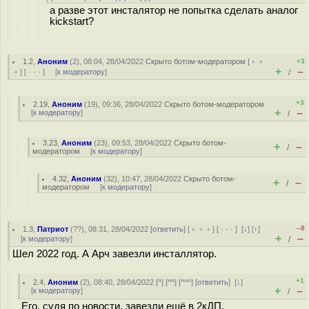
а разве этот инсталятор не попытка сделать аналог
kickstart?
1.2
,
Аноним
(
2
), 08:04, 28/04/2022
Скрыто ботом-модератором
[
﹢﹢
+3
+
–
﹢
] [
· · ·
] [
к модератору
]
/
+3
2.19
,
Аноним
(
19
), 09:36, 28/04/2022
Скрыто ботом-модератором
+
–
[
к модератору
]
/
3.23
,
Аноним
(
23
), 09:53, 28/04/2022
Скрыто ботом-
+
–
/
модератором
[
к модератору
]
4.32
,
Аноним
(
32
), 10:47, 28/04/2022
Скрыто ботом-
+
–
/
модератором
[
к модератору
]
–8
1.3
,
Патриот
(
??
), 08:31, 28/04/2022 [
ответить
] [
﹢﹢﹢
] [
· · ·
]
[
↓
] [
↑
]
+
–
[
к модератору
]
/
Шел 2022 год. А Арч завезли инсталлятор.
+1
2.4
,
Аноним
(
2
), 08:40, 28/04/2022 [
^
] [
^^
] [
^^^
] [
ответить
]
[
↓
]
+
–
[
к модератору
]
/
Его, судя по новости, завезли ещё в 2кДП.