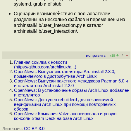
systemd, grub и efistub.
Сценарии взаимодействия с пользователем
разделены на несколько файлов и перемещены из
archinstall/lib/user_interaction.py в каталог
archinstall/lib/user_interaction/.
+
–
исправить
/
+18
Главная ссылка к новости
(
https://github.com/archlinux/a...
)
OpenNews: Выпуск инсталлятора Archinstall 2.3.0,
применяемого в дистрибутиве Arch Linux
OpenNews: Выпуски пакетного менеджера Pacman 6.0 и
инсталлятора Archinstall 2.2.0
OpenNews: В установочные образы Arch Linux добавлен
инсталлятор
OpenNews: Доступен rebuilderd для независимой
верификации Arch Linux при помощи повторяемых
сборок
OpenNews: Компания Valve анонсировала игровую
консоль Steam Deck на базе Arch Linux
Лицензия:
CC BY 3.0