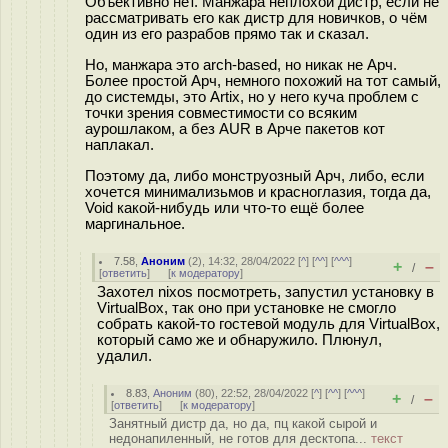
Объективно нет. Манжара неплохой дистр, если не
рассматривать его как дистр для новичков, о чём
один из его разрабов прямо так и сказал.
Но, манжара это arch-based, но никак не Арч.
Более простой Арч, немного похожий на тот самый,
до системды, это Artix, но у него куча проблем с
точки зрения совместимости со всяким
аурошлаком, а без AUR в Арче пакетов кот
наплакал.
Поэтому да, либо монструозный Арч, либо, если
хочется минимализьмов и кpacнoглaзия, тогда да,
Void какой-нибудь или что-то ещё более
маргинальное.
7.58
,
Аноним
(
2
), 14:32, 28/04/2022 [
^
] [
^^
] [
^^^
]
+
–
/
[
ответить
]
[
к модератору
]
Захотел nixos посмотреть, запустил установку в
VirtualBox, так оно при установке не смогло
собрать какой-то гостевой модуль для VirtualBox,
который само же и обнаружило. Плюнул,
удалил.
8.83
,
Аноним
(
80
), 22:52, 28/04/2022 [
^
] [
^^
] [
^^^
]
+
–
/
[
ответить
]
[
к модератору
]
Занятный дистр да, но да, пц какой сырой и
недонапиленный, не готов для десктопа...
текст