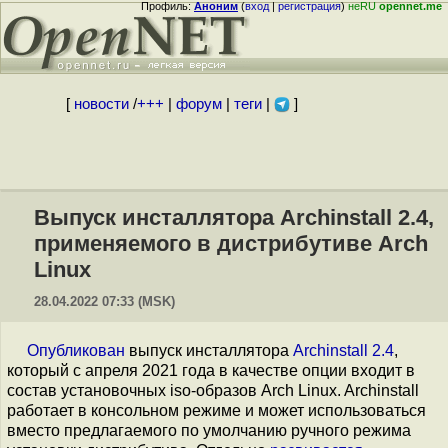
Профиль:
Аноним
(
вход
|
регистрация
)
неRU
opennet.me
[
новости
/
+++
|
форум
|
теги
|
]
Выпуск инсталлятора Archinstall 2.4,
применяемого в дистрибутиве Arch
Linux
28.04.2022 07:33 (MSK)
Опубликован
выпуск инсталлятора
Archinstall 2.4
,
который с апреля 2021 года в качестве опции входит в
состав установочных iso-образов Arch Linux. Archinstall
работает в консольном режиме и может использоваться
вместо предлагаемого по умолчанию ручного режима