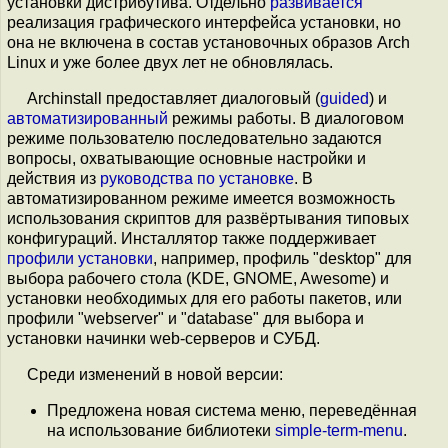
установки дистрибутива. Отдельно
развивается
реализация графического интерфейса установки, но
она не включена в состав установочных образов Arch
Linux и уже более двух лет не обновлялась.
Archinstall предоставляет диалоговый (
guided
) и
автоматизированный
режимы работы. В диалоговом
режиме пользователю последовательно задаются
вопросы, охватывающие основные настройки и
действия из
руководства по установке
. В
автоматизированном режиме имеется возможность
использования скриптов для развёртывания типовых
конфигураций. Инсталлятор также поддерживает
профили установки
, например, профиль "desktop" для
выбора рабочего стола (KDE, GNOME, Awesome) и
установки необходимых для его работы пакетов, или
профили "webserver" и "database" для выбора и
установки начинки web-серверов и СУБД.
Среди изменений в новой версии:
Предложена новая система меню, переведённая
на использование библиотеки
simple-term-menu
.