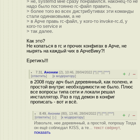
> не, systemd мне сразу понравился. наконец-то не
надо было постоянно rc-файл править,
> более того во всех дистрибутивах эти команды
стали одинаковыми, а не
> в Арче правь rc-файл, у кого-то invoke-rc.d, у
кого-то service и
> так далее.
Как это?
Не копаться в rc и прочих конфигах в Арче, не
нырять на каждый чих в АрчеВику?!
Еретикъ!!!
7.31
,
Аноним
(
2
), 10:46, 28/04/2022 [
^
] [
^^
] [
^^^
]
+
–
/
[
ответить
]
[
к модератору
]
в 2008 году арч был деревянный, как полено, и
простой внутри: необходимости не было. Плюс
все вопросы типа сети и локали решал
инсталлятор. Раз в год демон в конфиг
прописать - вот и всё.
8.49
,
Аноним
(
80
), 13:46, 28/04/2022 [
^
] [
^^
] [
^^^
]
+
–
/
[
ответить
]
[
↓
] [
к модератору
]
Извольте, нее деревянный, а простой, попрошу Тогда
он ещё соблюдал KISS, а те...
текст свёрнут,
показать