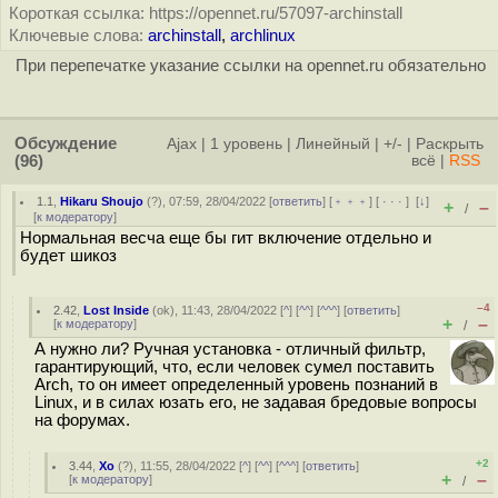
Короткая ссылка: https://opennet.ru/57097-archinstall
Ключевые слова:
archinstall
,
archlinux
При перепечатке указание ссылки на opennet.ru обязательно
Обсуждение
Ajax
|
1 уровень
|
Линейный
|
+/-
|
Раскрыть
(96)
всё
|
RSS
1.1
,
Hikaru Shoujo
(
?
), 07:59, 28/04/2022 [
ответить
] [
﹢﹢﹢
] [
· · ·
]
[
↓
]
+
–
/
[
к модератору
]
Нормальная весча еще бы гит включение отдельно и
будет шикоз
–4
2.42
,
Lost Inside
(
ok
), 11:43, 28/04/2022 [
^
] [
^^
] [
^^^
] [
ответить
]
+
–
[
к модератору
]
/
А нужно ли? Ручная установка - отличный фильтр,
гарантирующий, что, если человек сумел поставить
Arch, то он имеет определенный уровень познаний в
Linux, и в силах юзать его, не задавая бредовые вопросы
на форумах.
+2
3.44
,
Xo
(
?
), 11:55, 28/04/2022 [
^
] [
^^
] [
^^^
] [
ответить
]
+
–
[
к модератору
]
/