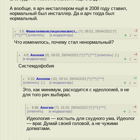
А вообще, я арч инсталлером ещё в 2008 году ставил,
нормальный был инсталлер. Да и арч тогда был
нормальный.
–2
3.6
,
Фамилиямояслишкомизвест...
(
?
), 08:52, 28/04/2022 [
^
]
+
–
[
^^
] [
^^^
] [
ответить
]
[
к модератору
]
/
Что изменилось, почему стал ненормальный?
–4
4.8
,
Аноним
(
8
), 09:02, 28/04/2022 [
^
] [
^^
] [
^^^
] [
ответить
]
[
↓
]
+
–
[
к модератору
]
/
Системдофобия
+2
5.10
,
Аноним
(
10
), 09:14, 28/04/2022 [
^
] [
^^
] [
^^^
]
+
–
[
ответить
]
[
↓
] [
к модератору
]
/
Это, как минимум, расходится с идеологией, я не
для того рач выбирал.
–6
6.66
,
Аногим
(
?
), 16:20, 28/04/2022 [
^
] [
^^
] [
^^^
]
+
–
[
ответить
]
[
к модератору
]
/
Идеология — костыль для скудного ума. Идеолог
— враг. Думай своей головой, а не чужими
догматами.