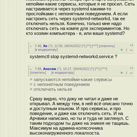
непойми-какие сервисы, которые я не просил. Сеть
настраивается через systemd какими-то
прослойками с непонятным поведением. А если
настроить сеть через systemd-networkd, так ее
отключить нельзя. Конечно, только мне надо
отключать сеть на компе для экспериментов. Но
кто хозяин компьютера - я, или ваше systemd?
+1
7.45
,
Xo
(
?
), 11:58, 28/04/2022 [
^
] [
^^
] [
^^^
] [
ответить
]
+
–
[
к модератору
]
/
systemctl stop systemd-networkd.service ?
+1
7.69
,
Аногим
(
?
), 16:27, 28/04/2022 [
^
] [
^^
] [
^^^
]
+
–
[
ответить
]
[
к модератору
]
/
> запускаются непойми-какие сервисы
> с непонятным поведением
> отключить нельзя
Сразу видно, что доку не читал и даже не
открывал. А между тем, в ней всё описано точно
и доступным языком. И про сервисы, и про
поведение, и даже как отключить сеть. И на
Арчвики написано, но ты и туда не заглянул. С
таким подходом ты даже на эникея не тащишь.
Максимум на админа-колясочника
высоконагруженного локалхоста.