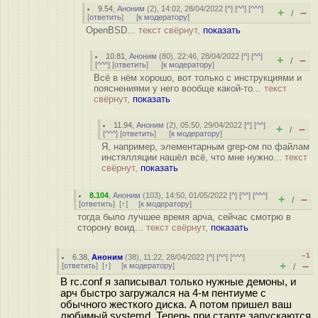
9.54
,
Аноним
(
2
), 14:02, 28/04/2022 [
^
] [
^^
] [
^^^
]
+
–
/
[
ответить
]
[
к модератору
]
OpenBSD...
текст свёрнут,
показать
10.81
,
Аноним
(
80
), 22:46, 28/04/2022 [
^
] [
^^
]
+
–
/
[
^^^
] [
ответить
]
[
к модератору
]
Всё в нём хорошо, вот только с инструкциями и
пояснениями у него вообще какой-то...
текст
свёрнут,
показать
11.94
,
Аноним
(
2
), 05:50, 29/04/2022 [
^
] [
^^
]
+
–
/
[
^^^
] [
ответить
]
[
к модератору
]
Я, например, элементарным grep-ом по файлам
инстялляции нашёл всё, что мне нужно...
текст
свёрнут,
показать
8.104
,
Аноним
(
103
), 14:50, 01/05/2022 [
^
] [
^^
] [
^^^
]
+
–
/
[
ответить
]
[
↑
] [
к модератору
]
тогда было лучшее время арча, сейчас смотрю в
сторону воид...
текст свёрнут,
показать
–1
6.38
,
Аноним
(
38
), 11:22, 28/04/2022 [
^
] [
^^
] [
^^^
]
+
–
[
ответить
]
[
↑
] [
к модератору
]
/
В rc.conf я записывал только нужные демоны, и
арч быстро загружался на 4-м пентиуме с
обычного жесткого диска. А потом пришел ваш
любимый systemd. Теперь при старте запускаются