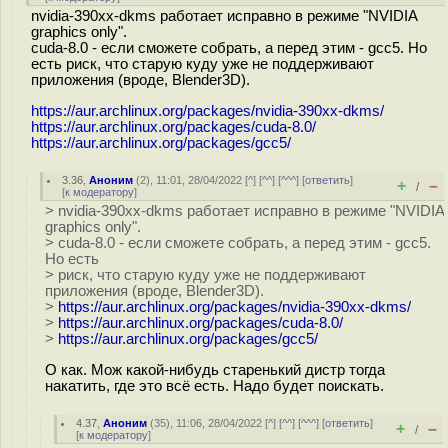
nvidia-390xx-dkms работает исправно в режиме "NVIDIA
graphics only".
cuda-8.0 - если сможете собрать, а перед этим - gcc5. Но
есть риск, что старую куду уже не поддерживают
приложения (вроде, Blender3D).
https://aur.archlinux.org/packages/nvidia-390xx-dkms/
https://aur.archlinux.org/packages/cuda-8.0/
https://aur.archlinux.org/packages/gcc5/
3.36
,
Аноним
(
2
), 11:01, 28/04/2022 [
^
] [
^^
] [
^^^
] [
ответить
]
+
–
/
[
к модератору
]
> nvidia-390xx-dkms работает исправно в режиме "NVIDIA
graphics only".
> cuda-8.0 - если сможете собрать, а перед этим - gcc5.
Но есть
> риск, что старую куду уже не поддерживают
приложения (вроде, Blender3D).
>
https://aur.archlinux.org/packages/nvidia-390xx-dkms/
>
https://aur.archlinux.org/packages/cuda-8.0/
>
https://aur.archlinux.org/packages/gcc5/
О как. Мож какой-нибудь старенький дистр тогда
накатить, где это всё есть. Надо будет поискать.
4.37
,
Аноним
(
35
), 11:06, 28/04/2022 [
^
] [
^^
] [
^^^
] [
ответить
]
+
–
/
[
к модератору
]