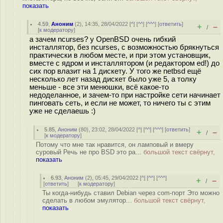
показать
4.59
,
Аноним
(
2
), 14:35, 28/04/2022 [
^
] [
^^
] [
^^^
] [
ответить
]
+
–
/
[
к модератору
]
а зачем ncurses? у OpenBSD очень гибкий
инсталлятор, без ncurses, с возможностью брякнуться
практически в любом месте, и при этом установщик,
вместе с ядром и инсталлятором (и редактором ed!) до
сих пор влазит на 1 дискету. У того же netbsd ещё
несколько лет назад дискет было уже 5, а толку
меньше - все эти менюшки, всё какое-то
недоделанное, и зачем-то при настройке сети начинает
пинговать сеть, и если не может, то ничего ты с этим
уже не сделаешь :)
5.85
,
Аноним
(
80
), 23:02, 28/04/2022 [
^
] [
^^
] [
^^^
] [
ответить
]
+
–
/
[
к модератору
]
Потому что мне так нравится, он ламповый и вмеру
суровый Речь не про BSD это ра...
большой текст свёрнут,
показать
6.93
,
Аноним
(
2
), 05:45, 29/04/2022 [
^
] [
^^
] [
^^^
]
+
–
/
[
ответить
]
[
к модератору
]
Ты когда-нибудь ставил Debian через com-порт Это можно
сделать в любом эмулятор...
большой текст свёрнут,
показать