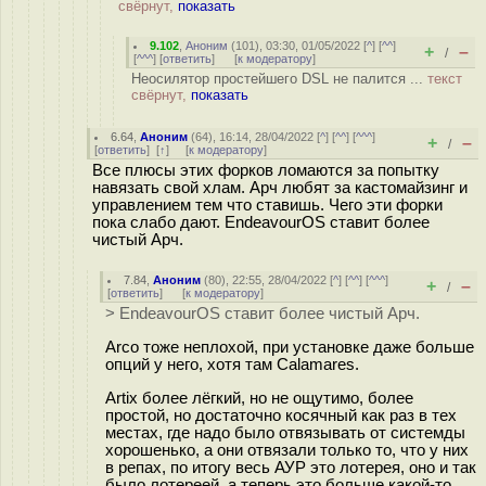
свёрнут,
показать
9.102
,
Аноним
(
101
), 03:30, 01/05/2022 [
^
] [
^^
]
+
–
/
[
^^^
] [
ответить
]
[
к модератору
]
Неосилятор простейшего DSL не палится ...
текст
свёрнут,
показать
6.64
,
Аноним
(
64
), 16:14, 28/04/2022 [
^
] [
^^
] [
^^^
]
+
–
/
[
ответить
]
[
↑
] [
к модератору
]
Все плюсы этих форков ломаются за попытку
навязать свой хлам. Арч любят за кастомайзинг и
управлением тем что ставишь. Чего эти форки
пока слабо дают. EndeavourOS ставит более
чистый Арч.
7.84
,
Аноним
(
80
), 22:55, 28/04/2022 [
^
] [
^^
] [
^^^
]
+
–
/
[
ответить
]
[
к модератору
]
> EndeavourOS ставит более чистый Арч.
Arco тоже неплохой, при установке даже больше
опций у него, хотя там Calamares.
Artix более лёгкий, но не ощутимо, более
простой, но достаточно косячный как раз в тех
местах, где надо было отвязывать от системды
хорошенько, а они отвязали только то, что у них
в репах, по итогу весь АУР это лотерея, оно и так
было лотереей, а теперь это больше какой-то