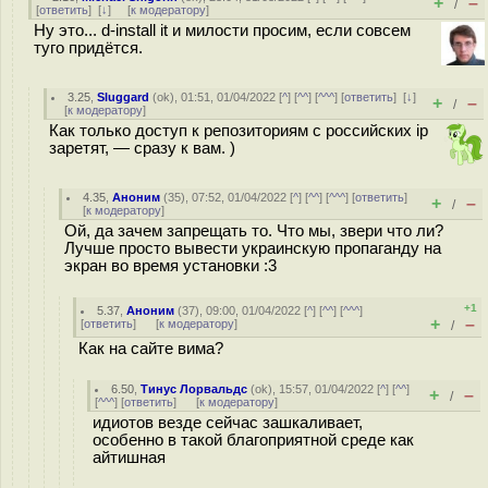
+
–
/
[
ответить
]
[
↓
] [
к модератору
]
Ну это... d-install it и милости просим, если совсем
туго придётся.
3.25
,
Sluggard
(
ok
), 01:51, 01/04/2022 [
^
] [
^^
] [
^^^
] [
ответить
]
[
↓
]
+
–
/
[
к модератору
]
Как только доступ к репозиториям с российских ip
заретят, — сразу к вам. )
4.35
,
Аноним
(
35
), 07:52, 01/04/2022 [
^
] [
^^
] [
^^^
] [
ответить
]
+
–
/
[
к модератору
]
Ой, да зачем запрещать то. Что мы, звери что ли?
Лучше просто вывести украинскую пропаганду на
экран во время установки :3
+1
5.37
,
Аноним
(
37
), 09:00, 01/04/2022 [
^
] [
^^
] [
^^^
]
+
–
[
ответить
]
[
к модератору
]
/
Как на сайте вима?
6.50
,
Тинус Лорвальдс
(
ok
), 15:57, 01/04/2022 [
^
] [
^^
]
+
–
/
[
^^^
] [
ответить
]
[
к модератору
]
идиотов везде сейчас зашкаливает,
особенно в такой благоприятной среде как
айтишная