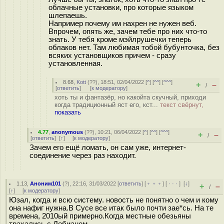
облачные установки, про которые языком
шлепаешь.
Например почему им нахрен не нужен веб.
Впрочем, опять же, зачем тебе про них что-то
знать. У тебя кроме мэйлрушечки теперь
облаков нет. Там любимая тобой бубунточка, без
всяких установщиков причем - сразу
установленная.
8.68
,
Kott
(
??
), 18:51, 02/04/2022 [
^
] [
^^
] [
^^^
]
+
–
/
[
ответить
]
[
к модератору
]
хоть ты и фантазёр, но какойта скучный, приходи
когда традиционный яст его, кст...
текст свёрнут,
показать
4.77
,
anonymous
(
??
), 10:21, 06/04/2022 [
^
] [
^^
] [
^^^
]
+
–
/
[
ответить
]
[
↑
] [
к модератору
]
Зачем его ещё ломать, он сам уже, интернет-
соединение через раз находит.
1.13
,
Аноним101
(
?
), 22:16, 31/03/2022 [
ответить
] [
﹢﹢﹢
] [
· · ·
]
[
↓
]
+
–
/
[
↑
] [
к модератору
]
Юзал, когда и всю систему. новость не понятно о чем и кому
она нафиг нужна.В Сусе все итак было почти зае*сь. На те
времена, 2010ый примерно.Когда местные обезьяны