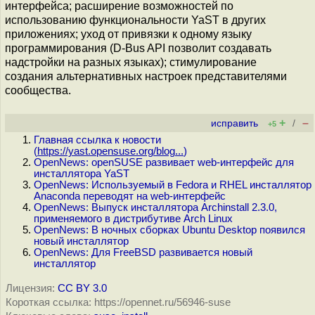
интерфейса; расширение возможностей по
использованию функциональности YaST в других
приложениях; уход от привязки к одному языку
программирования (D-Bus API позволит создавать
надстройки на разных языках); стимулирование
создания альтернативных настроек представителями
сообщества.
+
–
исправить
/
+5
Главная ссылка к новости
(
https://yast.opensuse.org/blog...
)
OpenNews: openSUSE развивает web-интерфейс для
инсталлятора YaST
OpenNews: Используемый в Fedora и RHEL инсталлятор
Anaconda переводят на web-интерфейс
OpenNews: Выпуск инсталлятора Archinstall 2.3.0,
применяемого в дистрибутиве Arch Linux
OpenNews: В ночных сборках Ubuntu Desktop появился
новый инсталлятор
OpenNews: Для FreeBSD развивается новый
инсталлятор
Лицензия:
CC BY 3.0
Короткая ссылка: https://opennet.ru/56946-suse