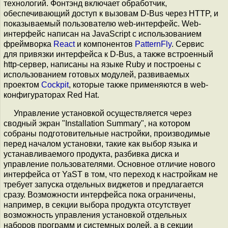
технологий. Фонтэнд включает обработчик,
обеспечивающий доступ к вызовам D-Bus через HTTP, и
показываемый пользователю web-интерфейс. Web-
интерфейс написан на JavaScript с использованием
фреймворка
React
и компонентов
PatternFly
. Сервис
для привязки интерфейса к D-Bus, а также встроенный
http-сервер, написаны на языке Ruby и построены с
использованием готовых модулей, развиваемых
проектом
Cockpit
, которые также применяются в web-
конфигураторах Red Hat.
Управление установкой осуществляется через
сводный экран "Installation Summary", на котором
собраны подготовительные настройки, производимые
перед началом установки, такие как выбор языка и
устанавливаемого продукта, разбивка диска и
управление пользователями. Основное отличие нового
интерфейса от YaST в том, что переход к настройкам не
требует запуска отдельных виджетов и предлагается
сразу. Возможности интерфейса пока ограничены,
например, в секции выбора продукта отсутствует
возможность управления установкой отдельных
наборов программ и системных ролей, а в секции