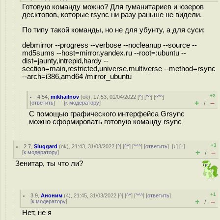
Готовую команду можно? Для гуманитариев и юзеров
десктопов, которые rsync ни разу раньше не видели.
По типу такой команды, но не для убунту, а для суси:
debmirror --progress --verbose --nocleanup --source --
md5sums --host=mirror.yandex.ru --root=:ubuntu --
dist=jaunty,intrepid,hardy --
section=main,restricted,universe,multiverse --method=rsync
--arch=i386,amd64 /mirror_ubuntu
+2
4.54
,
mikhailnov
(
ok
), 17:53, 01/04/2022 [
^
] [
^^
] [
^^^
]
+
–
[
ответить
]
[
к модератору
]
/
С помощью графического интерфейса Grsync
можно сформировать готовую команду rsync
+3
2.7
,
Sluggard
(
ok
), 21:43, 31/03/2022 [
^
] [
^^
] [
^^^
] [
ответить
]
[
↓
] [
↑
]
+
–
[
к модератору
]
/
Зенитар, ты что ли?
+1
3.9
,
Аноним
(
4
), 21:45, 31/03/2022 [
^
] [
^^
] [
^^^
] [
ответить
]
+
–
[
к модератору
]
/
Нет, не я