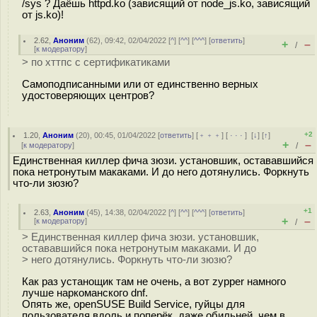
/sys ? Даёшь httpd.ko (зависящий от node_js.ko, зависящий
от js.ko)!
2.62
,
Аноним
(
62
), 09:42, 02/04/2022 [
^
] [
^^
] [
^^^
] [
ответить
]
+
–
/
[
к модератору
]
> по хттпс с сертификатиками
Самоподписанными или от единственно верных
удостоверяющих центров?
+2
1.20
,
Аноним
(
20
), 00:45, 01/04/2022 [
ответить
] [
﹢﹢﹢
] [
· · ·
]
[
↓
] [
↑
]
+
–
[
к модератору
]
/
Единственная киллер фича зюзи. установшик, остававшийся
пока нетронутым макаками. И до него дотянулись. Форкнуть
что-ли зюзю?
+1
2.63
,
Аноним
(
45
), 14:38, 02/04/2022 [
^
] [
^^
] [
^^^
] [
ответить
]
+
–
[
к модератору
]
/
> Единственная киллер фича зюзи. установшик,
остававшийся пока нетронутым макаками. И до
> него дотянулись. Форкнуть что-ли зюзю?
Как раз устанощик там не очень, а вот zypper намного
лучше наркоманского dnf.
Опять же, openSUSE Build Service, гуйцы для
пользователя вдоль и поперёк, даже обильней, чем в