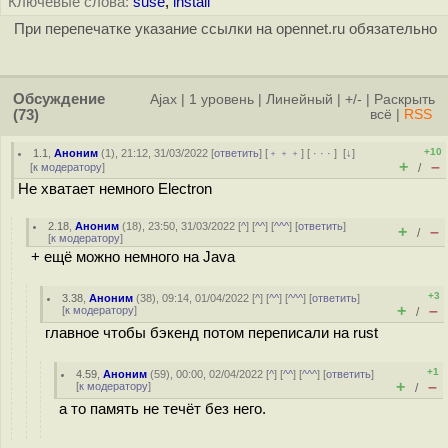
Ключевые слова:
suse
,
install
При перепечатке указание ссылки на opennet.ru обязательно
Обсуждение
Ajax
|
1 уровень
|
Линейный
|
+/-
|
Раскрыть
(73)
всё
|
RSS
+10
1.1
,
Аноним
(
1
), 21:12, 31/03/2022 [
ответить
] [
﹢﹢﹢
] [
· · ·
]
[
↓
]
+
–
[
к модератору
]
/
Не хватает немного Electron
2.18
,
Аноним
(
18
), 23:50, 31/03/2022 [
^
] [
^^
] [
^^^
] [
ответить
]
+
–
/
[
к модератору
]
+ ещё можно немного на Java
+3
3.38
,
Аноним
(
38
), 09:14, 01/04/2022 [
^
] [
^^
] [
^^^
] [
ответить
]
+
–
[
к модератору
]
/
главное чтобы бэкенд потом переписали на rust
+1
4.59
,
Аноним
(
59
), 00:00, 02/04/2022 [
^
] [
^^
] [
^^^
] [
ответить
]
+
–
[
к модератору
]
/
а то память не течёт без него.