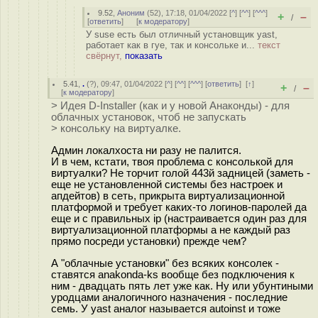
9.52
,
Аноним
(
52
), 17:18, 01/04/2022 [
^
] [
^^
] [
^^^
]
+
–
/
[
ответить
]
[
к модератору
]
У suse есть был отличный установщик yast,
работает как в гуе, так и консольке и...
текст
свёрнут,
показать
5.41
,
.
(
?
), 09:47, 01/04/2022 [
^
] [
^^
] [
^^^
] [
ответить
]
[
↑
]
+
–
/
[
к модератору
]
> Идея D-Installer (как и у новой Анаконды) - для
облачных установок, чтоб не запускать
> консольку на виртуалке.
Админ локалхоста ни разу не палится.
И в чем, кстати, твоя проблема с консолькой для
виртуалки? Не торчит голой 443й задницей (заметь -
еще не установленной системы без настроек и
апдейтов) в сеть, прикрыта виртуализационной
платформой и требует каких-то логинов-паролей да
еще и с правильных ip (настраивается один раз для
виртуализационной платформы а не каждый раз
прямо посреди установки) прежде чем?
А "облачные установки" без всяких консолек -
ставятся anakonda-ks вообще без подключения к
ним - двадцать пять лет уже как. Ну или убунтиными
уродцами аналогичного назначения - последние
семь. У yast аналог называется autoinst и тоже