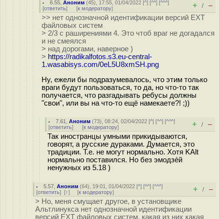
6.55
,
Аноним
(
45
), 17:55, 01/04/2022 [
^
] [
^^
] [
^^^
]
+
–
/
[
ответить
]
[
к модератору
]
>> нет однозначной идентификации версий EXT
файловых систем
> 2/3 с раширениями 4. Это чтоб враг не догадался
и не смеялся
> над дорогами, наверное )
>
https://radikalfotos.s3.eu-central-
1.wasabisys.com/0eL5U8xmSH.png
Ну, ежели бы подразумевалось, что этим только
враги будут пользоваться, то да, но что-то так
получается, что разгадывать ребусы должны
"свои", или вы на что-то ещё намекаете?! ;))
7.61
,
Аноним
(
73
), 08:24, 02/04/2022 [
^
] [
^^
] [
^^^
]
+
–
/
[
ответить
]
[
к модератору
]
Так иностранцы умными прикидываются,
говорят, а русские дураками. Думается, это
традиции. Т.е. не могут нормально. Хотя KAlt
нормально поставился. Но без эмодзе́й
ненужных из 5.18 )
5.57
,
Аноним
(
64
), 19:01, 01/04/2022 [
^
] [
^^
] [
^^^
]
+
–
/
[
ответить
]
[
↑
] [
к модератору
]
> Но, меня смущает другое, в установщике
Альтлинукса нет однозначной идентификации
версий EXT файловых систем, какая из них какая