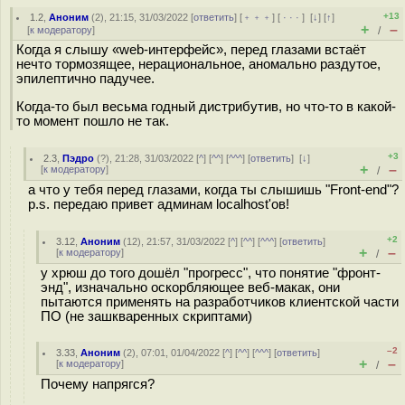
+13
1.2
,
Аноним
(
2
), 21:15, 31/03/2022 [
ответить
] [
﹢﹢﹢
] [
· · ·
]
[
↓
] [
↑
]
+
–
[
к модератору
]
/
Когда я слышу «web-интерфейс», перед глазами встаёт
нечто тормозящее, нерациональное, аномально раздутое,
эпилептично падучее.
Когда-то был весьма годный дистрибутив, но что-то в какой-
то момент пошло не так.
+3
2.3
,
Пэдро
(
?
), 21:28, 31/03/2022 [
^
] [
^^
] [
^^^
] [
ответить
]
[
↓
]
+
–
[
к модератору
]
/
а что у тебя перед глазами, когда ты слышишь "Front-end"?
p.s. передаю привет админам localhost'ов!
+2
3.12
,
Аноним
(
12
), 21:57, 31/03/2022 [
^
] [
^^
] [
^^^
] [
ответить
]
+
–
[
к модератору
]
/
у хрюш до того дошёл "прогресс", что понятие "фронт-
энд", изначально оскорбляющее веб-макак, они
пытаются применять на разработчиков клиентской части
ПО (не зашкваренных скриптами)
–2
3.33
,
Аноним
(
2
), 07:01, 01/04/2022 [
^
] [
^^
] [
^^^
] [
ответить
]
+
–
[
к модератору
]
/
Почему напрягся?