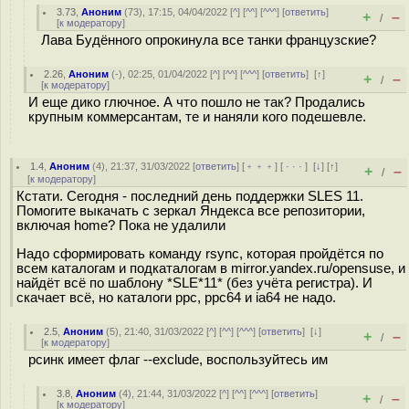
3.73
,
Аноним
(
73
), 17:15, 04/04/2022 [
^
] [
^^
] [
^^^
] [
ответить
]
+
–
/
[
к модератору
]
Лава Будённого опрокинула все танки французские?
2.26
,
Аноним
(
-
), 02:25, 01/04/2022 [
^
] [
^^
] [
^^^
] [
ответить
]
[
↑
]
+
–
/
[
к модератору
]
И еще дико глючное. А что пошло не так? Продались
крупным коммерсантам, те и наняли кого подешевле.
1.4
,
Аноним
(
4
), 21:37, 31/03/2022 [
ответить
] [
﹢﹢﹢
] [
· · ·
]
[
↓
] [
↑
]
+
–
/
[
к модератору
]
Кстати. Сегодня - последний день поддержки SLES 11.
Помогите выкачать с зеркал Яндекса все репозитории,
включая home? Пока не удалили
Надо сформировать команду rsync, которая пройдётся по
всем каталогам и подкаталогам в mirror.yandex.ru/opensuse, и
найдёт всё по шаблону *SLE*11* (без учёта регистра). И
скачает всё, но каталоги ppc, ppc64 и ia64 не надо.
2.5
,
Аноним
(
5
), 21:40, 31/03/2022 [
^
] [
^^
] [
^^^
] [
ответить
]
[
↓
]
+
–
/
[
к модератору
]
рсинк имеет флаг --exclude, воспользуйтесь им
3.8
,
Аноним
(
4
), 21:44, 31/03/2022 [
^
] [
^^
] [
^^^
] [
ответить
]
+
–
/
[
к модератору
]