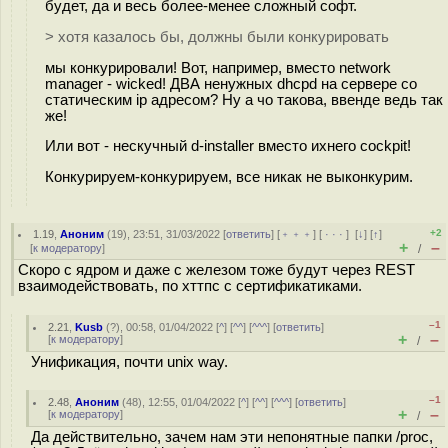
будет, да и весь более-менее сложный софт.
> хотя казалось бы, должны были конкурировать
мы конкурировали! Вот, например, вместо network
manager - wicked! ДВА ненужных dhcpd на сервере со
статическим ip адресом? Ну а чо такова, ввенде ведь так
же!
Или вот - нескучный d-installer вместо ихнего cockpit!
Конкурируем-конкурируем, все никак не выконкурим.
+2
1.19
,
Аноним
(
19
), 23:51, 31/03/2022 [
ответить
] [
﹢﹢﹢
] [
· · ·
]
[
↓
] [
↑
]
+
–
[
к модератору
]
/
Скоро с ядром и даже с железом тоже будут через REST
взаимодействовать, по хттпс с сертификатиками.
–1
2.21
,
Kusb
(
?
), 00:58, 01/04/2022 [
^
] [
^^
] [
^^^
] [
ответить
]
+
–
[
к модератору
]
/
Унификация, почти unix way.
–1
2.48
,
Аноним
(
48
), 12:55, 01/04/2022 [
^
] [
^^
] [
^^^
] [
ответить
]
+
–
[
к модератору
]
/
Да действительно, зачем нам эти непонятные папки /proc,