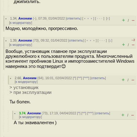
джипиэлить.
1.34
,
Аноним
(
-
), 07:39, 01/04/2022 [
ответить
] [
﹢﹢﹢
] [
· · ·
]
[
↑
]
+
–
/
[
к модератору
]
Модно, молодёжно, прогрессивно.
–2
1.39
,
Аноним
(
73
), 09:32, 01/04/2022 [
ответить
] [
﹢﹢﹢
] [
· · ·
]
[
↓
]
+
–
[
к модератору
]
/
Вообще, установщик главное при эксплуатации
дружелюбного к пользователям продукта. Многочисленный
контингент пробников Linux и импортозаместителей Windows
наверняка это подтвердит😊
2.66
,
Аноним
(
64
), 16:01, 02/04/2022 [
^
] [
^^
] [
^^^
] [
ответить
]
+
–
/
[
к модератору
]
> установщик
> при эксплуатации
Ты болен.
3.74
,
Аноним
(
73
), 17:19, 04/04/2022 [
^
] [
^^
] [
^^^
] [
ответить
]
+
–
/
[
к модератору
]
А ты эквивалентен )