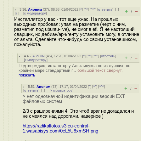
3.36
,
Аноним
(
37
), 08:58, 01/04/2022 [
^
] [
^^
] [
^^^
] [
ответить
]
[
↓
]
+
–
/
[
↑
] [
к модератору
]
Инсталлятор у вас - тот еще ужас. На прошлых
выходных пробовал: упал на разметке (черт с ним,
разметил под ubuntu-live), не смог в efi. Я не настоящий
сварщик, но дебиан/арч/генту установить могу, в отличие
от альта. Сделайте что-нибудь со своим установщиком,
пожалуйста.
4.45
,
Аноним
(
45
), 12:20, 01/04/2022 [
^
] [
^^
] [
^^^
] [
ответить
]
+
–
/
[
к модератору
]
Подтверждаю, исталятор у Альтлинукса не из лучших, по
крайней мере стандартный г...
большой текст свёрнут,
показать
5.51
,
Аноним
(
73
), 17:17, 01/04/2022 [
^
] [
^^
] [
^^^
]
+
–
/
[
ответить
]
[
↓
] [
к модератору
]
> нет однозначной идентификации версий EXT
файловых систем
2/3 с раширениями 4. Это чтоб враг не догадался и
не смеялся над дорогами, наверное )
https://radikalfotos.s3.eu-central-
1.wasabisys.com/0eL5U8xmSH.png