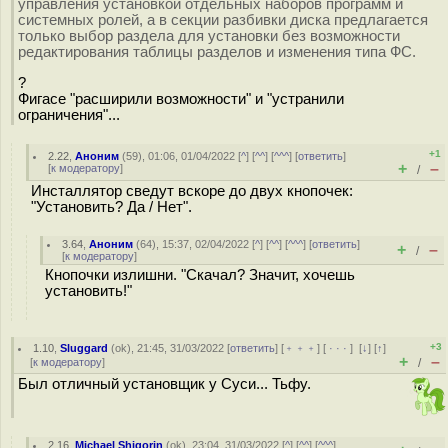
управления установкой отдельных наборов программ и
системных ролей, а в секции разбивки диска предлагается
только выбор раздела для установки без возможности
редактирования таблицы разделов и изменения типа ФC.
?
Фигасе "расширили возможности" и "устранили
ограничения"...
+1
2.22
,
Аноним
(
59
), 01:06, 01/04/2022 [
^
] [
^^
] [
^^^
] [
ответить
]
+
–
[
к модератору
]
/
Инсталлятор сведут вскоре до двух кнопочек:
"Установить? Да / Нет".
3.64
,
Аноним
(
64
), 15:37, 02/04/2022 [
^
] [
^^
] [
^^^
] [
ответить
]
+
–
/
[
к модератору
]
Кнопочки излишни. "Скачал? Значит, хочешь
установить!"
+3
1.10
,
Sluggard
(
ok
), 21:45, 31/03/2022 [
ответить
] [
﹢﹢﹢
] [
· · ·
]
[
↓
] [
↑
]
+
–
[
к модератору
]
/
Был отличный установщик у Суси... Тьфу.
2.16
,
Michael Shigorin
(
ok
), 23:04, 31/03/2022 [
^
] [
^^
] [
^^^
]