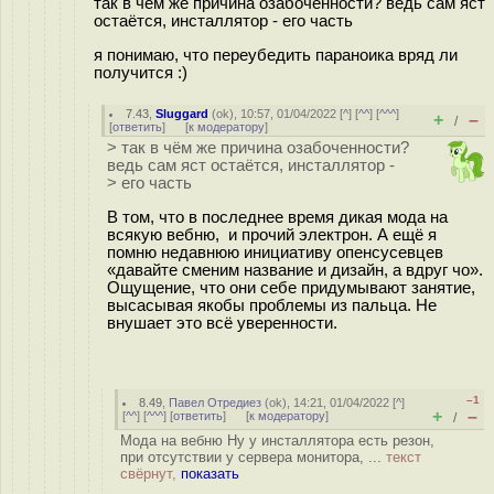
так в чём же причина озабоченности? ведь сам яст
остаётся, инсталлятор - его часть
я понимаю, что переубедить параноика вряд ли
получится :)
7.43
,
Sluggard
(
ok
), 10:57, 01/04/2022 [
^
] [
^^
] [
^^^
]
+
–
/
[
ответить
]
[
к модератору
]
> так в чём же причина озабоченности?
ведь сам яст остаётся, инсталлятор -
> его часть
В том, что в последнее время дикая мода на
всякую вебню, и прочий электрон. А ещё я
помню недавнюю инициативу опенсусевцев
«давайте сменим название и дизайн, а вдруг чо».
Ощущение, что они себе придумывают занятие,
высасывая якобы проблемы из пальца. Не
внушает это всё уверенности.
–1
8.49
,
Павел Отредиез
(
ok
), 14:21, 01/04/2022 [
^
]
+
–
[
^^
] [
^^^
] [
ответить
]
[
к модератору
]
/
Мода на вебню Ну у инсталлятора есть резон,
при отсутствии у сервера монитора, ...
текст
свёрнут,
показать