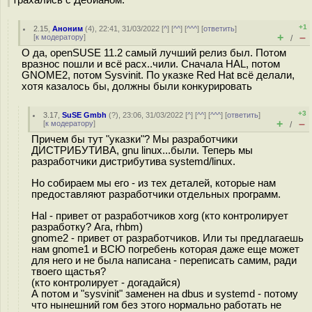
трахались с Дебианом.
+1
2.15
,
Аноним
(
4
), 22:41, 31/03/2022 [
^
] [
^^
] [
^^^
] [
ответить
]
+
–
[
к модератору
]
/
О да, openSUSE 11.2 самый лучший релиз был. Потом
вразнос пошли и всё расх..чили. Сначала HAL, потом
GNOME2, потом Sysvinit. По указке Red Hat всё делали,
хотя казалось бы, должны были конкурировать
+3
3.17
,
SuSE Gmbh
(
?
), 23:06, 31/03/2022 [
^
] [
^^
] [
^^^
] [
ответить
]
+
–
[
к модератору
]
/
Причем бы тут "указки"? Мы разработчики
ДИСТРИБУТИВА, gnu linux...были. Теперь мы
разработчики дистрибутива systemd/linux.
Но собираем мы его - из тех деталей, которые нам
предоставляют разработчики отдельных программ.
Hal - привет от разработчиков xorg (кто контролирует
разработку? Ага, rhbm)
gnome2 - привет от разработчиков. Или ты предлагаешь
нам gnome1 и ВСЮ погребень которая даже еще может
для него и не была написана - переписать самим, ради
твоего щастья?
(кто контролирует - догадайся)
А потом и "sysvinit" заменен на dbus и systemd - потому
что нынешний гом без этого нормально работать не