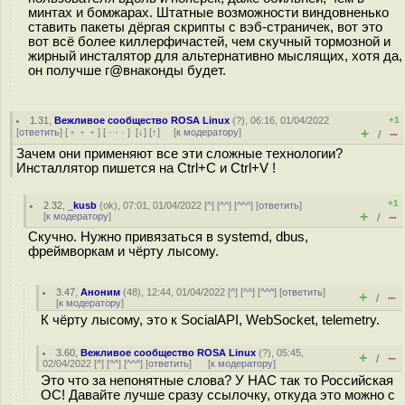
минтах и бомжарах. Штатные возможности виндовненько
ставить пакеты дёргая скрипты с вэб-страничек, вот это
вот всё более киллерфичастей, чем скучный тормозной и
жирный инсталятор для альтернативно мыслящих, хотя да,
он получше г@внаконды будет.
1.31
,
Вежливое сообщество ROSA Linux
(
?
), 06:16, 01/04/2022
+1
+
–
[
ответить
] [
﹢﹢﹢
] [
· · ·
]
[
↓
] [
↑
] [
к модератору
]
/
Зачем они применяют все эти сложные технологии?
Инсталлятор пишется на Ctrl+C и Ctrl+V !
+1
2.32
,
_kusb
(
ok
), 07:01, 01/04/2022 [
^
] [
^^
] [
^^^
] [
ответить
]
+
–
[
к модератору
]
/
Скучно. Нужно привязаться в systemd, dbus,
фреймворкам и чёрту лысому.
3.47
,
Аноним
(
48
), 12:44, 01/04/2022 [
^
] [
^^
] [
^^^
] [
ответить
]
+
–
/
[
к модератору
]
К чёрту лысому, это к SocialAPI, WebSocket, telemetry.
3.60
,
Вежливое сообщество ROSA Linux
(
?
), 05:45,
+
–
/
02/04/2022 [
^
] [
^^
] [
^^^
] [
ответить
]
[
к модератору
]
Это что за непонятные слова? У НАС так то Российская
ОС! Давайте лучше сразу ссылочку, откуда это можно с