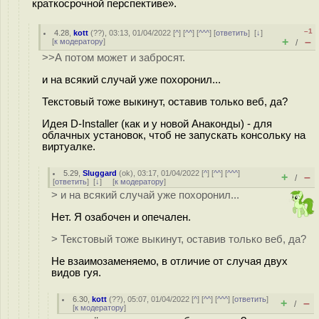
краткосрочной перспективе».
–1
4.28
,
kott
(
??
), 03:13, 01/04/2022 [
^
] [
^^
] [
^^^
] [
ответить
]
[
↓
]
+
–
[
к модератору
]
/
>>А потом может и забросят.
и на всякий случай уже похоронил...
Текстовый тоже выкинут, оставив только веб, да?
Идея D-Installer (как и у новой Анаконды) - для
облачных установок, чтоб не запускать консольку на
виртуалке.
5.29
,
Sluggard
(
ok
), 03:17, 01/04/2022 [
^
] [
^^
] [
^^^
]
+
–
/
[
ответить
]
[
↓
] [
к модератору
]
> и на всякий случай уже похоронил...
Нет. Я озабочен и опечален.
> Текстовый тоже выкинут, оставив только веб, да?
Не взаимозаменяемо, в отличие от случая двух
видов гуя.
6.30
,
kott
(
??
), 05:07, 01/04/2022 [
^
] [
^^
] [
^^^
] [
ответить
]
+
–
/
[
к модератору
]