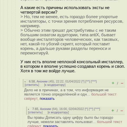
А какие есть причины использовать эксты не
четвертой версии?
> Но, тем не менее, есть гораздо более упоротые
инсталяторы, с точки зрения потребления ресурсов,
например.
> Обычно этим грешат дистрибутивы с не таким
большим охватом аудитории, типа antiX, бывает
вообще инсталяторов человеческих, как таковых,
нет, какой-то убогий скрипт, который поставит
корень, а дальше руками разделы переноси и
перемонтируй.
У них есть вполне неплохой консольный инсталлер,
в котором я вполне успешно создавал корень и своп.
Хотя в том же войде лучше.
6.58
,
Аноним
(
45
), 22:22, 01/04/2022 [
^
] [
^^
] [
^^^
]
+
–
/
[
ответить
]
[
к модератору
]
Дело не в причинах, а в том, что информация не
является точно определённой и одн...
большой текст
свёрнут,
показать
7.65
,
Аноним
(
64
), 16:00, 02/04/2022 [
^
] [
^^
] [
^^^
]
+
–
/
[
ответить
]
[
к модератору
]
Вы правы Дописать одну цифру было бы гораздо
лучше, нежели заставлять пользоват...
большой текст
свёрнут,
показать