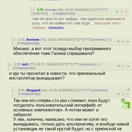
8.78
,
Аноним
(
45
), 19:40, 06/04/2022 [
^
] [
^^
] [
^^^
]
+
–
/
[
ответить
]
[
к модератору
]
там не просто нет цифры, там идиотски написано в
кучу, что не пойми что там буде...
большой текст
свёрнут,
показать
3.72
,
Аноним
(
73
), 10:35, 04/04/2022 [
^
] [
^^
] [
^^^
] [
ответить
]
[
↑
]
+
–
/
[
к модератору
]
Михаил, а вот этот псевдо-выбор программного
обеспе́че́ния тоже Галина спрашивала?
2.23
,
kott
(
??
), 01:27, 01/04/2022 [
^
] [
^^
] [
^^^
] [
ответить
]
[
↑
]
+
–
/
[
к модератору
]
и где ты прочитал в новости, что оригинальный
инсталлятор выкидывают?
+2
3.24
,
Sluggard
(
ok
), 01:48, 01/04/2022 [
^
] [
^^
] [
^^^
] [
ответить
]
+
–
[
к модератору
]
/
Так они его сперва сто раз сломают, пока будут
«отделять пользовательский интерфейс от
основных компонентов». А потом может и
забросят.
У них, конечно, написано, что они не хотят его
выкидывать, только дать альтернативу, и вообще новый
установщик не такой крутой будет, но с припиской «в