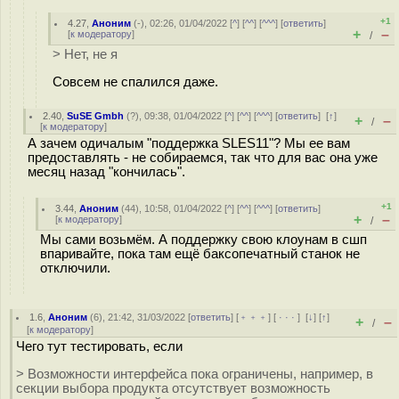
+1
4.27
,
Аноним
(
-
), 02:26, 01/04/2022 [
^
] [
^^
] [
^^^
] [
ответить
]
+
–
[
к модератору
]
/
> Нет, не я
Совсем не спалился даже.
2.40
,
SuSE Gmbh
(
?
), 09:38, 01/04/2022 [
^
] [
^^
] [
^^^
] [
ответить
]
[
↑
]
+
–
/
[
к модератору
]
А зачем одичалым "поддержка SLES11"? Мы ее вам
предоставлять - не собираемся, так что для вас она уже
месяц назад "кончилась".
+1
3.44
,
Аноним
(
44
), 10:58, 01/04/2022 [
^
] [
^^
] [
^^^
] [
ответить
]
+
–
[
к модератору
]
/
Мы сами возьмём. А поддержку свою клоунам в сшп
впаривайте, пока там ещё баксопечатный станок не
отключили.
1.6
,
Аноним
(
6
), 21:42, 31/03/2022 [
ответить
] [
﹢﹢﹢
] [
· · ·
]
[
↓
] [
↑
]
+
–
/
[
к модератору
]
Чего тут тестировать, если
> Возможности интерфейса пока ограничены, например, в
секции выбора продукта отсутствует возможность