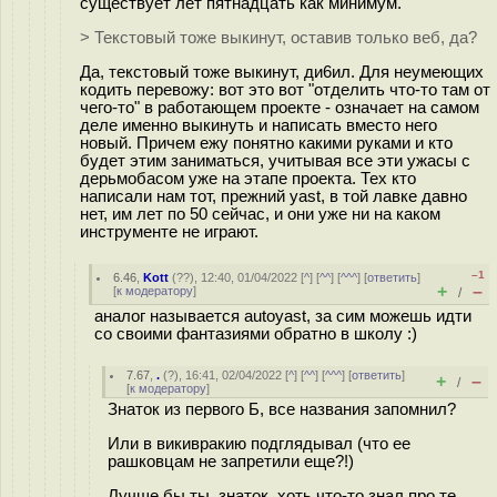
существует лет пятнадцать как минимум.
> Текстовый тоже выкинут, оставив только веб, да?
Да, текстовый тоже выкинут, ди6ил. Для неумеющих
кодить перевожу: вот это вот "отделить что-то там от
чего-то" в работающем проекте - означает на самом
деле именно выкинуть и написать вместо него
новый. Причем ежу понятно какими руками и кто
будет этим заниматься, учитывая все эти ужасы с
дерьмобасом уже на этапе проекта. Тех кто
написали нам тот, прежний yast, в той лавке давно
нет, им лет по 50 сейчас, и они уже ни на каком
инструменте не играют.
–1
6.46
,
Kott
(
??
), 12:40, 01/04/2022 [
^
] [
^^
] [
^^^
] [
ответить
]
+
–
[
к модератору
]
/
аналог называется autoyast, за сим можешь идти
со своими фантазиями обратно в школу :)
7.67
,
.
(
?
), 16:41, 02/04/2022 [
^
] [
^^
] [
^^^
] [
ответить
]
+
–
/
[
к модератору
]
Знаток из первого Б, все названия запомнил?
Или в викивракию подглядывал (что ее
рашковцам не запретили еще?!)
Лучше бы ты, знаток, хоть что-то знал про те