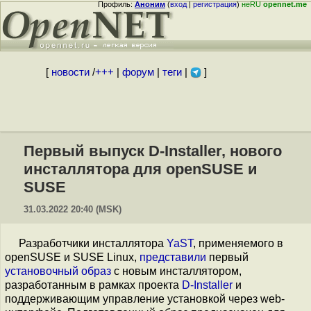
Профиль:
Аноним
(
вход
|
регистрация
)
неRU
opennet.me
[
новости
/
+++
|
форум
|
теги
|
]
Первый выпуск D-Installer, нового
инсталлятора для openSUSE и
SUSE
31.03.2022 20:40 (MSK)
Разработчики инсталлятора
YaST
, применяемого в
openSUSE и SUSE Linux,
представили
первый
установочный образ
с новым инсталлятором,
разработанным в рамках проекта
D-Installer
и
поддерживающим управление установкой через web-