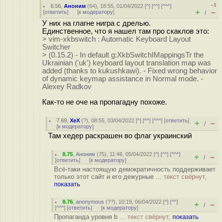
–1
6.56
,
Аноним
(
64
), 18:55, 01/04/2022 [
^
] [
^^
] [
^^^
]
+
–
[
ответить
]
[
к модератору
]
/
У них на глагне нигра с дрелью.
Единственное, что я нашел там про скаклов это:
> vim-xkbswitch : Automatic Keyboard Layout
Switcher
> (0.15.2) - In default g:XkbSwitchIMappingsTr the
Ukrainian ('uk') keyboard layout translation map was
added (thanks to kukushkawi). - Fixed wrong behavior
of dynamic keymap assistance in Normal mode. -
Alexey Radkov
Как-то не оче на пропагадну похоже.
7.69
,
ХеХ
(
?
), 08:55, 03/04/2022 [
^
] [
^^
] [
^^^
] [
ответить
]
+
–
/
[
к модератору
]
Там хедер раскрашен во флаг украинский
8.75
,
Аноним
(
75
), 11:46, 05/04/2022 [
^
] [
^^
] [
^^^
]
+
–
/
[
ответить
]
[
к модератору
]
Всё-таки настоящую демократичность поддерживает
только этот сайт и его дежурные ...
текст свёрнут,
показать
8.76
,
anonymous
(
??
), 10:19, 06/04/2022 [
^
] [
^^
]
+
–
/
[
^^^
] [
ответить
]
[
к модератору
]
Пропаганда уровня b ...
текст свёрнут,
показать