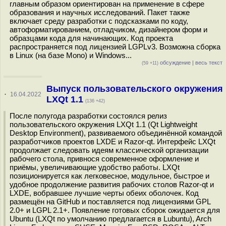
главным образом ориентирован на применение в сфере
образования и научных исследований. Пакет также
включает среду разработки с подсказками по коду,
автоформатированием, отладчиком, дизайнером форм и
образцами кода для начинающих. Код проекта
распространяется под лицензией LGPLv3. Возможна сборка
в Linux (на базе Mono) и Windows...
обсуждение
|
весь текст
(59 +11)
Выпуск пользовательского окружения
·
16.04.2022
LXQt 1.1
(136 +42)
После полугода разработки состоялся релиз
пользовательского окружения LXQt 1.1 (Qt Lightweight
Desktop Environment), развиваемого объединённой командой
разработчиков проектов LXDE и Razor-qt. Интерфейс LXQt
продолжает следовать идеям классической организации
рабочего стола, привнося современное оформление и
приёмы, увеличивающие удобство работы. LXQt
позиционируется как легковесное, модульное, быстрое и
удобное продолжение развития рабочих столов Razor-qt и
LXDE, вобравшее лучшие черты обеих оболочек. Код
размещён на GitHub и поставляется под лицензиями GPL
2.0+ и LGPL 2.1+. Появление готовых сборок ожидается для
Ubuntu (LXQt по умолчанию предлагается в Lubuntu), Arch