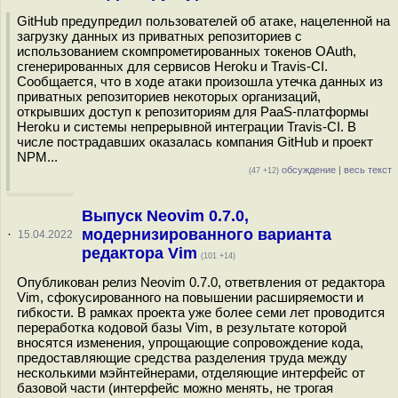
GitHub предупредил пользователей об атаке, нацеленной на
загрузку данных из приватных репозиториев с
использованием скомпрометированных токенов OAuth,
сгенерированных для сервисов Heroku и Travis-CI.
Сообщается, что в ходе атаки произошла утечка данных из
приватных репозиториев некоторых организаций,
открывших доступ к репозиториям для PaaS-платформы
Heroku и системы непрерывной интеграции Travis-CI. В
числе пострадавших оказалась компания GitHub и проект
NPM...
обсуждение
|
весь текст
(47 +12)
Выпуск Neovim 0.7.0,
модернизированного варианта
·
15.04.2022
редактора Vim
(101 +14)
Опубликован релиз Neovim 0.7.0, ответвления от редактора
Vim, сфокусированного на повышении расширяемости и
гибкости. В рамках проекта уже более семи лет проводится
переработка кодовой базы Vim, в результате которой
вносятся изменения, упрощающие сопровождение кода,
предоставляющие средства разделения труда между
несколькими мэйнтейнерами, отделяющие интерфейс от
базовой части (интерфейс можно менять, не трогая