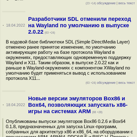
обсуждение
|
весь текст
(23 +14)
Разработчики SDL отменили переход
на Wayland по умолчанию в выпуске
·
18.04.2022
2.0.22
(63 +24)
В кодовой базе библиотеки SDL (Simple DirectMedia Layer)
отменено ранее принятое изменение, по умолчанию
активирующее работу на базе протокола Wayland в
окружениях, предоставляющих одновременную поддержку
Wayland и X11. Таким образом, в выпуске 2.0.22 как и
раньше в Wayland-окружениях с компонентом XWayland по
умолчанию будет применяться вывод с использованием
протокола X11...
обсуждение
|
весь текст
(63 +24)
Новые версии эмуляторов Box86 и
Box64, позволяющих запускать x86-
·
18.04.2022
игры на системах ARM
(88 +28)
Опубликованы выпуски эмуляторов Box86 0.2.6 и Box64
0.1.8, предназначенных для запуска Linux-программ,
собранных для архитектур x86 и x86_64, на оборудовании с
процессорами ARM, ARM64, PPC64LE и RISC-V. Проекты