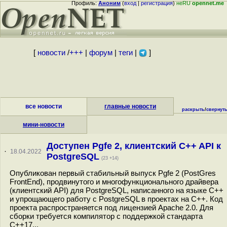
Профиль:
Аноним
(
вход
|
регистрация
)
неRU
opennet.me
[
новости
/
+++
|
форум
|
теги
|
]
все новости
главные новости
раскрыть
/
свернут
мини-новости
Доступен Pgfe 2, клиентский C++ API к
·
18.04.2022
PostgreSQL
(23 +14)
Опубликован первый стабильный выпуск Pgfe 2 (PostGres
FrontEnd), продвинутого и многофункционального драйвера
(клиентский API) для PostgreSQL, написанного на языке C++
и упрощающего работу с PostgreSQL в проектах на C++. Код
проекта распространяется под лицензией Apache 2.0. Для
сборки требуется компилятор с поддержкой стандарта
C++17...