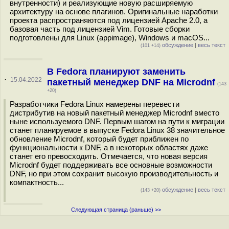
внутренности) и реализующие новую расширяемую
архитектуру на основе плагинов. Оригинальные наработки
проекта распространяются под лицензией Apache 2.0, а
базовая часть под лицензией Vim. Готовые сборки
подготовлены для Linux (appimage), Windows и macOS...
обсуждение
|
весь текст
(101 +14)
В Fedora планируют заменить
·
15.04.2022
пакетный менеджер DNF на Microdnf
(143
+20)
Разработчики Fedora Linux намерены перевести
дистрибутив на новый пакетный менеджер Microdnf вместо
ныне используемого DNF. Первым шагом на пути к миграции
станет планируемое в выпуске Fedora Linux 38 значительное
обновление Microdnf, который будет приближен по
функциональности к DNF, а в некоторых областях даже
станет его превосходить. Отмечается, что новая версия
Microdnf будет поддерживать все основные возможности
DNF, но при этом сохранит высокую производительность и
компактность...
обсуждение
|
весь текст
(143 +20)
Следующая страница (раньше) >>