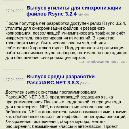
Выпуск утилиты для синхронизации
·
17.04.2022
файлов Rsync 3.2.4
(116 +20)
После полутора лет разработки доступен релиз Rsync 3.2.4,
утилиты для синхронизации файлов и резервного
копирования, позволяющей минимизировать трафик за счёт
инкрементального копирования изменений. В качестве
транспорта могут быть использованы ssh, rsh или
собственный протокол rsync. Поддерживается организация
работы анонимных rsync-серверов, оптимально подходящих
для обеспечения синхронизации зеркал...
обсуждение
|
весь текст
(116 +20)
Выпуск среды разработки
·
17.04.2022
PascalABC.NET 3.8.3
(59 +11)
Доступен выпуск системы программирования
PascalABC.NET 3.8.3, предлагающей редакцию языка
программирования Паскаль с поддержкой генерации кода
для платформы .NET, возможностью использования
библиотек .NET и дополнительными возможностями, такими
как обобщённые классы, интерфейсы, перегрузка операций,
λ-выражения, исключения, сборка мусора, методы
расширения, безымянные классы и автоклассы. Проект