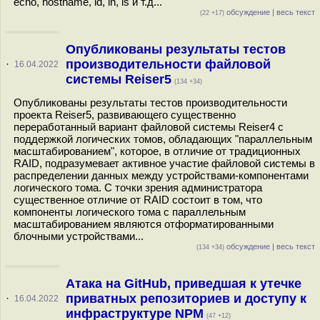
echo, hostname, id, ln, ls и т.д...
обсуждение
|
весь текст
(22 +17)
Опубликованы результаты тестов
производительности файловой
·
16.04.2022
системы Reiser5
(134 +34)
Опубликованы результаты тестов производительности
проекта Reiser5, развивающего существенно
переработанный вариант файловой системы Reiser4 с
поддержкой логических томов, обладающих "параллельным
масштабированием", которое, в отличие от традиционных
RAID, подразумевает активное участие файловой системы в
распределении данных между устройствами-компонентами
логического тома. С точки зрения администратора
существенное отличие от RAID состоит в том, что
компоненты логического тома с параллельным
масштабированием являются отформатированными
блочными устройствами...
обсуждение
|
весь текст
(134 +34)
Атака на GitHub, приведшая к утечке
приватных репозиториев и доступу к
·
16.04.2022
инфраструктуре NPM
(47 +12)