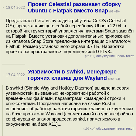
Проект Celestial развивает сборку
·
18.04.2022
Ubuntu с Flatpak вместо Snap
(92 +10)
Представлен бета-выпуск дистрибутива CelOS (Celestial
OS), представляющего собой пересборку Ubuntu 22.04, в
которой инструментарий управления пакетами Snap заменён
на Flatpak. Вместо установки дополнительных приложений
из каталога Snap Store предложена интеграция с каталогом
Flathub. Размер установочного образа 3.7 ГБ. Наработки
проекта распространяются под лицензией GPLv3...
обсуждение
|
весь текст
(92 +10)
Уязвимости в swhkd, менеджере
·
17.04.2022
горячих клавиш для Wayland
(160 +14)
В swhkd (Simple Wayland HotKey Daemon) выявлена серия
уязвимостей, вызванных некорректной работой с
временными файлами, параметрами командной строки и
unix-сокетами. Программа написана на языке Rust и
выполняет обработку нажатия горячих клавиш в окружениях
на базе протокола Wayland (совместимый на уровне файлов
конфигурации аналог процесса sxhkd, применяемого в
окружениях на базе X11)...
обсуждение
|
весь текст
(160 +14)