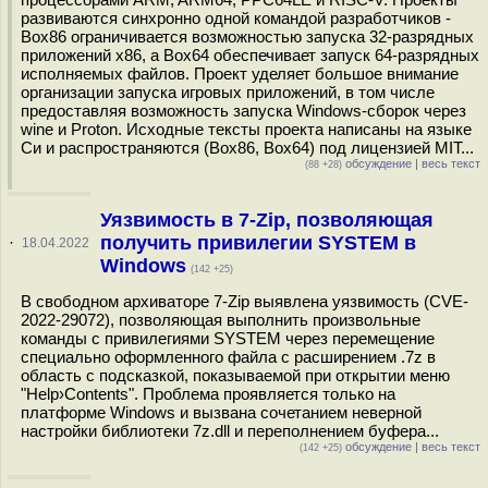
развиваются синхронно одной командой разработчиков -
Box86 ограничивается возможностью запуска 32-разрядных
приложений x86, а Box64 обеспечивает запуск 64-разрядных
исполняемых файлов. Проект уделяет большое внимание
организации запуска игровых приложений, в том числе
предоставляя возможность запуска Windows-сборок через
wine и Proton. Исходные тексты проекта написаны на языке
Си и распространяются (Box86, Box64) под лицензией MIT...
обсуждение
|
весь текст
(88 +28)
Уязвимость в 7-Zip, позволяющая
получить привилегии SYSTEM в
·
18.04.2022
Windows
(142 +25)
В свободном архиваторе 7-Zip выявлена уязвимость (CVE-
2022-29072), позволяющая выполнить произвольные
команды с привилегиями SYSTEM через перемещение
специально оформленного файла с расширением .7z в
область c подсказкой, показываемой при открытии меню
"Help›Contents". Проблема проявляется только на
платформе Windows и вызвана сочетанием неверной
настройки библиотеки 7z.dll и переполнением буфера...
обсуждение
|
весь текст
(142 +25)