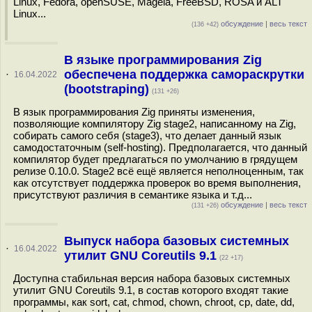
Linux, Fedora, openSUSE, Mageia, FreeBSD, ROSA и ALT
Linux...
обсуждение
|
весь текст
(136 +42)
В языке программирования Zig
обеспечена поддержка самораскрутки
·
16.04.2022
(bootstraping)
(131 +26)
В язык программирования Zig приняты изменения,
позволяющие компилятору Zig stage2, написанному на Zig,
собирать самого себя (stage3), что делает данный язык
самодостаточным (self-hosting). Предполагается, что данный
компилятор будет предлагаться по умолчанию в грядущем
релизе 0.10.0. Stage2 всё ещё является неполноценным, так
как отсутствует поддержка проверок во время выполнения,
присутствуют различия в семантике языка и т.д...
обсуждение
|
весь текст
(131 +26)
Выпуск набора базовых системных
·
16.04.2022
утилит GNU Coreutils 9.1
(22 +17)
Доступна стабильная версия набора базовых системных
утилит GNU Coreutils 9.1, в состав которого входят такие
программы, как sort, cat, chmod, chown, chroot, cp, date, dd,