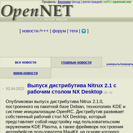
Профиль:
Аноним
(
вход
|
регистрация
)
неRU
opennet.me
[
новости
/
+++
|
форум
|
теги
|
]
все новости
главные новости
раскрыть
/
свернут
мини-новости
Выпуск дистрибутива Nitrux 2.1 с
·
02.04.2022
рабочим столом NX Desktop
(52 +1)
Опубликован выпуск дистрибутива Nitrux 2.1.0,
построенного на пакетной базе Debian, технологиях KDE и
системе инициализации OpenRC. Дистрибутив развивает
собственный рабочий стол NX Desktop, который
представляет собой надстройку над пользовательским
окружением KDE Plasma, а также фреймворк построения
интерфейсов пользователя MauiKit, на основе которого