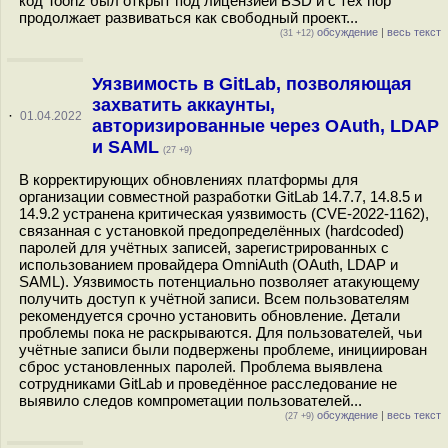
код Toonz был открыт под лицензией BSD и с тех пор
продолжает развиваться как свободный проект...
обсуждение
|
весь текст
(31 +12)
Уязвимость в GitLab, позволяющая
захватить аккаунты,
·
01.04.2022
авторизированные через OAuth, LDAP
и SAML
(27 +9)
В корректирующих обновлениях платформы для
организации совместной разработки GitLab 14.7.7, 14.8.5 и
14.9.2 устранена критическая уязвимость (CVE-2022-1162),
связанная с установкой предопределённых (hardcoded)
паролей для учётных записей, зарегистрированных с
использованием провайдера OmniAuth (OAuth, LDAP и
SAML). Уязвимость потенциально позволяет атакующему
получить доступ к учётной записи. Всем пользователям
рекомендуется срочно установить обновление. Детали
проблемы пока не раскрываются. Для пользователей, чьи
учётные записи были подвержены проблеме, инициирован
сброс установленных паролей. Проблема выявлена
сотрудниками GitLab и проведённое расследование не
выявило следов компрометации пользователей...
обсуждение
|
весь текст
(27 +9)