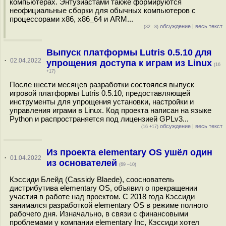
компьютерах. Энтузиастами также формируются
неофициальные сборки для обычных компьютеров с
процессорами x86, x86_64 и ARM...
обсуждение
|
весь текст
(32 –8)
Выпуск платформы Lutris 0.5.10 для
·
02.04.2022
упрощения доступа к играм из Linux
(16
+17)
После шести месяцев разработки состоялся выпуск
игровой платформы Lutris 0.5.10, предоставляющей
инструменты для упрощения установки, настройки и
управления играми в Linux. Код проекта написан на языке
Python и распространяется под лицензией GPLv3...
обсуждение
|
весь текст
(16 +17)
Из проекта elementary OS ушёл один
·
01.04.2022
из основателей
(69 –10)
Кэссиди Блейд (Cassidy Blaede), сооснователь
дистрибутива elementary OS, объявил о прекращении
участия в работе над проектом. С 2018 года Кэссиди
занимался разработкой elementary OS в режиме полного
рабочего дня. Изначально, в связи с финансовыми
проблемами у компании elementary Inc, Кэссиди хотел