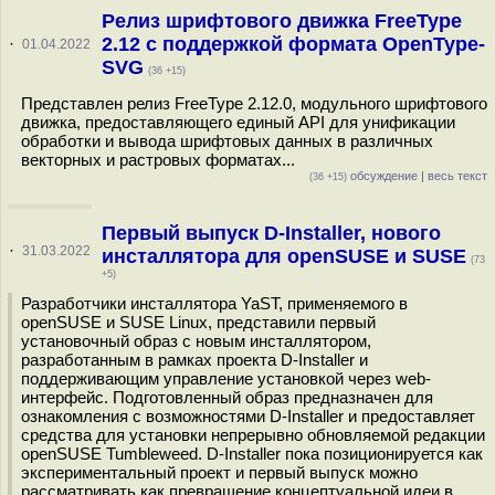
Релиз шрифтового движка FreeType
2.12 с поддержкой формата OpenType-
·
01.04.2022
SVG
(36 +15)
Представлен релиз FreeType 2.12.0, модульного шрифтового
движка, предоставляющего единый API для унификации
обработки и вывода шрифтовых данных в различных
векторных и растровых форматах...
обсуждение
|
весь текст
(36 +15)
Первый выпуск D-Installer, нового
·
31.03.2022
инсталлятора для openSUSE и SUSE
(73
+5)
Разработчики инсталлятора YaST, применяемого в
openSUSE и SUSE Linux, представили первый
установочный образ с новым инсталлятором,
разработанным в рамках проекта D-Installer и
поддерживающим управление установкой через web-
интерфейс. Подготовленный образ предназначен для
ознакомления с возможностями D-Installer и предоставляет
средства для установки непрерывно обновляемой редакции
openSUSE Tumbleweed. D-Installer пока позиционируется как
экспериментальный проект и первый выпуск можно
рассматривать как превращение концептуальной идеи в