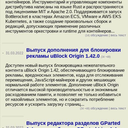
контейнеров. Инструментарий и управляющие компоненты
дистрибутива написаны на языке Rust и распространяются
под лицензиями MIT и Apache 2.0. Поддерживается запуск
Bottlerocket в кластерах Amazon ECS, VMware и AWS EKS
Kubernetes, а также создание произвольных сборок и
редакций, допускающих применение различных
инструментов оркестровки и runtime для контейнеров...
обсуждение
|
весь текст
(14)
Выпуск дополнения для блокировки
·
31.03.2022
рекламы uBlock Origin 1.42.0
(34 +48)
Доступен новый выпуск блокировщика нежелательного
контента uBlock Origin 1.42, обеспечивающего блокирование
рекламы, вредоносных элементов, кода для отслеживания
перемещения, JavaScript-майнеров и других мешающих
нормальной работе элементов. Дополнение uBlock Origin
отличается высокой производительностью и экономным
расходованием памяти, и позволяет не только избавиться
от назойливых элементов, но и сократить потребление
ресурсов и ускорить загрузку страниц...
обсуждение
|
весь текст
(34 +48)
Выпуск редактора разделов GParted
·
31.03.2022