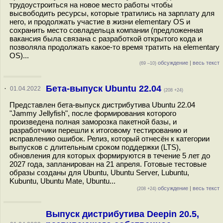
трудоустроиться на новое место работы чтобы
высвободить ресурсы, которые тратились на зарплату для
него, и продолжать участие в жизни elementary OS и
сохранить место совладельца компании (предложенная
вакансия была связана с разработкой открытого кода и
позволяла продолжать какое-то время тратить на elementary
OS)...
обсуждение
|
весь текст
(69 –10)
Бета-выпуск Ubuntu 22.04
·
01.04.2022
(208 +24)
Представлен бета-выпуск дистрибутива Ubuntu 22.04
"Jammy Jellyfish", после формирования которого
произведена полная заморозка пакетной базы, и
разработчики перешли к итоговому тестированию и
исправлению ошибок. Релиз, который отнесён к категории
выпусков с длительным сроком поддержки (LTS),
обновления для которых формируются в течение 5 лет до
2027 года, запланирован на 21 апреля. Готовые тестовые
образы созданы для Ubuntu, Ubuntu Server, Lubuntu,
Kubuntu, Ubuntu Mate, Ubuntu...
обсуждение
|
весь текст
(208 +24)
Выпуск дистрибутива Deepin 20.5,