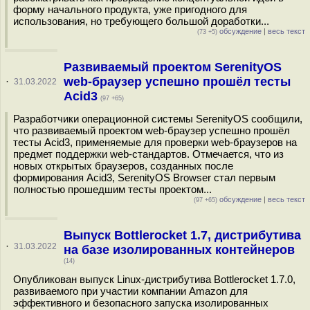
форму начального продукта, уже пригодного для
использования, но требующего большой доработки...
обсуждение
|
весь текст
(73 +5)
Развиваемый проектом SerenityOS
web-браузер успешно прошёл тесты
·
31.03.2022
Acid3
(97 +65)
Разработчики операционной системы SerenityOS сообщили,
что развиваемый проектом web-браузер успешно прошёл
тесты Acid3, применяемые для проверки web-браузеров на
предмет поддержки web-стандартов. Отмечается, что из
новых открытых браузеров, созданных после
формирования Acid3, SerenityOS Browser стал первым
полностью прошедшим тесты проектом...
обсуждение
|
весь текст
(97 +65)
Выпуск Bottlerocket 1.7, дистрибутива
·
31.03.2022
на базе изолированных контейнеров
(14)
Опубликован выпуск Linux-дистрибутива Bottlerocket 1.7.0,
развиваемого при участии компании Amazon для
эффективного и безопасного запуска изолированных