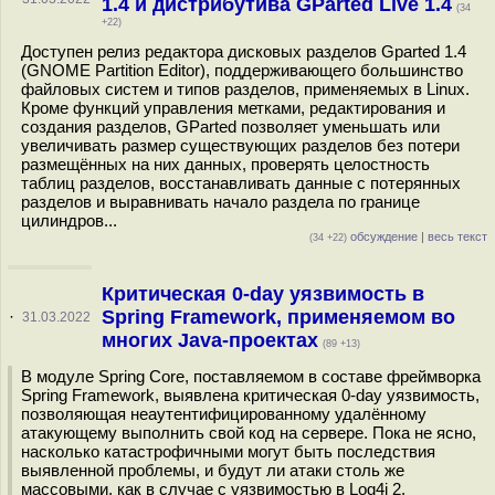
1.4 и дистрибутива GParted Live 1.4
(34
+22)
Доступен релиз редактора дисковых разделов Gparted 1.4
(GNOME Partition Editor), поддерживающего большинство
файловых систем и типов разделов, применяемых в Linux.
Кроме функций управления метками, редактирования и
создания разделов, GParted позволяет уменьшать или
увеличивать размер существующих разделов без потери
размещённых на них данных, проверять целостность
таблиц разделов, восстанавливать данные с потерянных
разделов и выравнивать начало раздела по границе
цилиндров...
обсуждение
|
весь текст
(34 +22)
Критическая 0-day уязвимость в
Spring Framework, применяемом во
·
31.03.2022
многих Java-проектах
(89 +13)
В модуле Spring Core, поставляемом в составе фреймворка
Spring Framework, выявлена критическая 0-day уязвимость,
позволяющая неаутентифицированному удалённому
атакующему выполнить свой код на сервере. Пока не ясно,
насколько катастрофичными могут быть последствия
выявленной проблемы, и будут ли атаки столь же
массовыми, как в случае с уязвимостью в Log4j 2.