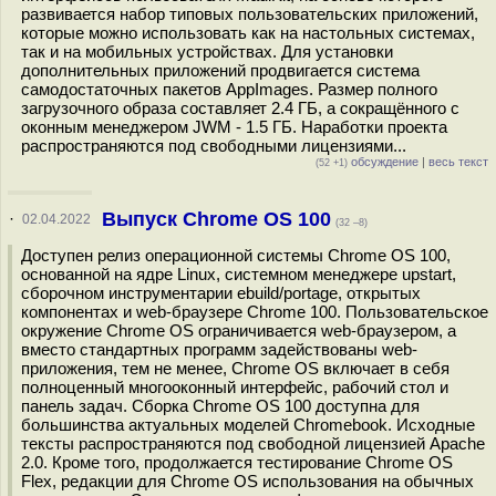
развивается набор типовых пользовательских приложений,
которые можно использовать как на настольных системах,
так и на мобильных устройствах. Для установки
дополнительных приложений продвигается система
самодостаточных пакетов AppImages. Размер полного
загрузочного образа составляет 2.4 ГБ, а сокращённого с
оконным менеджером JWM - 1.5 ГБ. Наработки проекта
распространяются под свободными лицензиями...
обсуждение
|
весь текст
(52 +1)
Выпуск Chrome OS 100
·
02.04.2022
(32 –8)
Доступен релиз операционной системы Chrome OS 100,
основанной на ядре Linux, системном менеджере upstart,
сборочном инструментарии ebuild/portage, открытых
компонентах и web-браузере Chrome 100. Пользовательское
окружение Chrome OS ограничивается web-браузером, а
вместо стандартных программ задействованы web-
приложения, тем не менее, Chrome OS включает в себя
полноценный многооконный интерфейс, рабочий стол и
панель задач. Сборка Chrome OS 100 доступна для
большинства актуальных моделей Chromebook. Исходные
тексты распространяются под свободной лицензией Apache
2.0. Кроме того, продолжается тестирование Chrome OS
Flex, редакции для Chrome OS использования на обычных