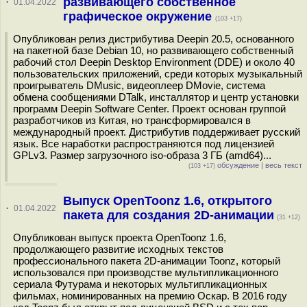
развивающего собственное
·
01.04.2022
графическое окружение
(103 +17)
Опубликован релиз дистрибутива Deepin 20.5, основанного
на пакетной базе Debian 10, но развивающего собственный
рабочий стол Deepin Desktop Environment (DDE) и около 40
пользовательских приложений, среди которых музыкальный
проигрыватель DMusic, видеоплеер DMovie, система
обмена сообщениями DTalk, инсталлятор и центр установки
программ Deepin Software Center. Проект основан группой
разработчиков из Китая, но трансформировался в
международный проект. Дистрибутив поддерживает русский
язык. Все наработки распространяются под лицензией
GPLv3. Размер загрузочного iso-образа 3 ГБ (amd64)...
обсуждение
|
весь текст
(103 +17)
Выпуск OpenToonz 1.6, открытого
·
01.04.2022
пакета для создания 2D-анимации
(31 +12)
Опубликован выпуск проекта OpenToonz 1.6,
продолжающего развитие исходных текстов
профессионального пакета 2D-анимации Toonz, который
использовался при производстве мультипликационного
сериала Футурама и некоторых мультипликационных
фильмах, номинированных на премию Оскар. В 2016 году