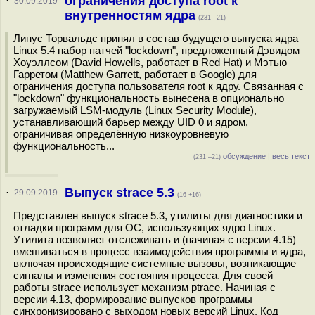
ограничения доступа root к
·
30.09.2019
внутренностям ядра
(231 –21)
Линус Торвальдс принял в состав будущего выпуска ядра
Linux 5.4 набор патчей "lockdown", предложенный Дэвидом
Хоуэллсом (David Howells, работает в Red Hat) и Мэтью
Гарретом (Matthew Garrett, работает в Google) для
ограничения доступа пользователя root к ядру. Связанная с
"lockdown" функциональность вынесена в опционально
загружаемый LSM-модуль (Linux Security Module),
устанавливающий барьер между UID 0 и ядром,
ограничивая определённую низкоуровневую
функциональность...
обсуждение
|
весь текст
(231 –21)
Выпуск strace 5.3
·
29.09.2019
(16 +16)
Представлен выпуск strace 5.3, утилиты для диагностики и
отладки программ для ОС, использующих ядро Linux.
Утилита позволяет отслеживать и (начиная с версии 4.15)
вмешиваться в процесс взаимодействия программы и ядра,
включая происходящие системные вызовы, возникающие
сигналы и изменения состояния процесса. Для своей
работы strace использует механизм ptrace. Начиная с
версии 4.13, формирование выпусков программы
синхронизировано с выходом новых версий Linux. Код