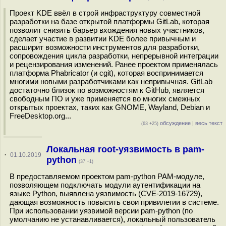
Проект KDE ввёл в строй инфраструктуру совместной
разработки на базе открытой платформы GitLab, которая
позволит снизить барьер вхождения новых участников,
сделает участие в развитии KDE более привычным и
расширит возможности инструментов для разработки,
сопровождения цикла разработки, непрерывной интеграции
и рецензирования изменений. Ранее проектом применялась
платформа Phabricator (и cgit), которая воспринимается
многими новыми разработчиками как непривычная. GitLab
достаточно близок по возможностям к GitHub, является
свободным ПО и уже применяется во многих смежных
открытых проектах, таких как GNOME, Wayland, Debian и
FreeDesktop.org...
обсуждение
|
весь текст
(63 +25)
Локальная root-уязвимость в pam-
·
01.10.2019
python
(37 +1)
В предоставляемом проектом pam-python PAM-модуле,
позволяющем подключать модули аутентификации на
языке Python, выявлена уязвимость (CVE-2019-16729),
дающая возможность повысить свои привилегии в системе.
При использовании уязвимой версии pam-python (по
умолчанию не устанавливается), локальный пользователь