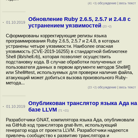
обсуждение
|
весь текст
(41 +3)
Обновление Ruby 2.6.5, 2.5.7 и 2.4.8 с
·
01.10.2019
устранением уязвимостей
(23 +2)
Сформированы корректирующие релизы языка
программирования Ruby 2.6.5, 2.5.7 и 2.4.8, в которых
устранены четыре уязвимости. Наиболее опасная
уязвимость (CVE-2019-16255) в стандартной библиотеке
Shell (lib/shell.rb), которая позволяет осуществить
подстановку кода. В случае обработки полученных от
пользователя данных в первом аргументе методов Shell#[]
или Shell#test, используемых для проверки наличия файла,
атакующий может добиться вызова произвольного Ruby-
метода...
обсуждение
|
весь текст
(23 +2)
Опубликован транслятор языка Ада на
·
01.10.2019
базе LLVM
(71 +21)
Разработчики GNAT, компилятора языка Ада, опубликовали
на GitHub код транслятора gnat-llvm, использующий
генератор кода от проекта LLVM. Разработчики надеются
привлечь сообщество к развитию транслятора и