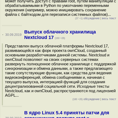
может получить доступ с правами root, путём манипуляций с
обрабатываемыми в Python по умолчанию переменными
окружения (например, можно инициировать сохранение
файла с байткодом для перезаписи системных файлов)...
обсуждение
|
весь текст
(37 +1)
Выпуск облачного хранилища
·
30.09.2019
Nextcloud 17
(160 +26)
Представлен выпуск облачной платформы Nextcloud 17,
развивающейся как форк проекта ownCloud, созданный
основными разработчиками данной системы. Nextcloud и
ownCloud позволяют на своих серверных системах
развернуть полноценное облачное хранилище с поддержкой
синхронизации и обмена данными, а также предлагающего
такие сопутствующие функции, как средства для ведения
видеоконференций, обмена сообщениями и, начиная с
текущего выпуска, интеграцией функций для создания
децентрализованной социальной сети. Исходные тексты
Nextcloud, как и ownCloud, распространяются под лицензией
AGPL...
обсуждение
|
весь текст
(160 +26)
В ядро Linux 5.4 приняты патчи для