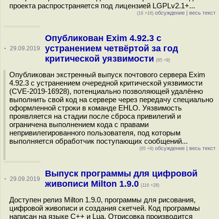
проекта распространяется под лицензией LGPLv2.1+...
обсуждение
|
весь текст
(16 +16)
Опубликован Exim 4.92.3 с
устранением четвёртой за год
·
29.09.2019
критической уязвимости
(95 +9)
Опубликован экстренный выпуск почтового сервера Exim
4.92.3 с устранением очередной критической уязвимости
(CVE-2019-16928), потенциально позволяющей удалённо
выполнить свой код на сервере через передачу специально
оформленной строки в команде EHLO. Уязвимость
проявляется на стадии после сброса привилегий и
ограничена выполнением кода с правами
непривилегированного пользователя, под которым
выполняется обработчик поступающих сообщений...
обсуждение
|
весь текст
(95 +9)
Выпуск программы для цифровой
·
29.09.2019
живописи Milton 1.9.0
(116 +28)
Доступен релиз Milton 1.9.0, программы для рисования,
цифровой живописи и создания скетчей. Код программы
написан на языке С++ и Lua. Отрисовка производится