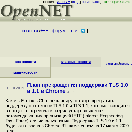
Профиль:
Аноним
(
вход
|
регистрация
)
неRU
opennet.me
[
новости
/
+++
|
форум
|
теги
|
]
все новости
главные новости
раскрыть
/
свернут
мини-новости
План прекращения поддержки TLS 1.0
·
01.10.2019
и 1.1 в Chrome
(41 +3)
Как и в Firefox в Chrome планируют скоро прекратить
поддержку протоколов TLS 1.0 и TLS 1.1, которые находятся
в процессе перевода в разряд устаревших и не
рекомендованных организацией IETF (Internet Engineering
Task Force) для использования. Поддержка TLS 1.0 и 1.1
будет отключена в Chrome 81, намеченном на 17 марта 2020
года...