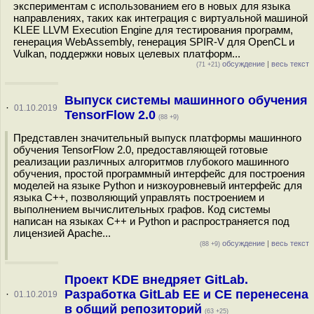
экспериментам с использованием его в новых для языка
направлениях, таких как интеграция с виртуальной машиной
KLEE LLVM Execution Engine для тестирования программ,
генерация WebAssembly, генерация SPIR-V для OpenCL и
Vulkan, поддержки новых целевых платформ...
обсуждение
|
весь текст
(71 +21)
Выпуск системы машинного обучения
·
01.10.2019
TensorFlow 2.0
(88 +9)
Представлен значительный выпуск платформы машинного
обучения TensorFlow 2.0, предоставляющей готовые
реализации различных алгоритмов глубокого машинного
обучения, простой программный интерфейс для построения
моделей на языке Python и низкоуровневый интерфейс для
языка С++, позволяющий управлять построением и
выполнением вычислительных графов. Код системы
написан на языках С++ и Python и распространяется под
лицензией Apache...
обсуждение
|
весь текст
(88 +9)
Проект KDE внедряет GitLab.
Разработка GitLab EE и CE перенесена
·
01.10.2019
в общий репозиторий
(63 +25)