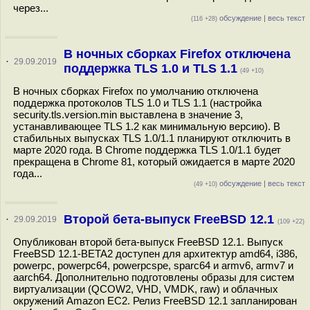
через...
обсуждение
|
весь текст
(116 +28)
В ночных сборках Firefox отключена
·
29.09.2019
поддержка TLS 1.0 и TLS 1.1
(49 +10)
В ночных сборках Firefox по умолчанию отключена
поддержка протоколов TLS 1.0 и TLS 1.1 (настройка
security.tls.version.min выставлена в значение 3,
устанавливающее TLS 1.2 как минимальную версию). В
стабильных выпусках TLS 1.0/1.1 планируют отключить в
марте 2020 года. В Chrome поддержка TLS 1.0/1.1 будет
прекращена в Chrome 81, который ожидается в марте 2020
года...
обсуждение
|
весь текст
(49 +10)
Второй бета-выпуск FreeBSD 12.1
·
29.09.2019
(109 +22)
Опубликован второй бета-выпуск FreeBSD 12.1. Выпуск
FreeBSD 12.1-BETA2 доступен для архитектур amd64, i386,
powerpc, powerpc64, powerpcspe, sparc64 и armv6, armv7 и
aarch64. Дополнительно подготовлены образы для систем
виртуализации (QCOW2, VHD, VMDK, raw) и облачных
окружений Amazon EC2. Релиз FreeBSD 12.1 запланирован