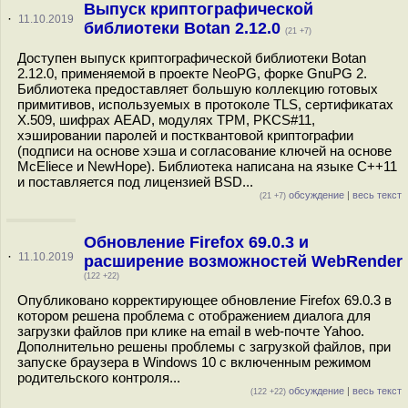
Выпуск криптографической
·
11.10.2019
библиотеки Botan 2.12.0
(21 +7)
Доступен выпуск криптографической библиотеки Botan
2.12.0, применяемой в проекте NeoPG, форке GnuPG 2.
Библиотека предоставляет большую коллекцию готовых
примитивов, используемых в протоколе TLS, сертификатах
X.509, шифрах AEAD, модулях TPM, PKCS#11,
хэшировании паролей и постквантовой криптографии
(подписи на основе хэша и согласование ключей на основе
McEliece и NewHope). Библиотека написана на языке C++11
и поставляется под лицензией BSD...
обсуждение
|
весь текст
(21 +7)
Обновление Firefox 69.0.3 и
·
11.10.2019
расширение возможностей WebRender
(122 +22)
Опубликовано корректирующее обновление Firefox 69.0.3 в
котором решена проблема с отображением диалога для
загрузки файлов при клике на email в web-почте Yahoo.
Дополнительно решены проблемы с загрузкой файлов, при
запуске браузера в Windows 10 с включенным режимом
родительского контроля...
обсуждение
|
весь текст
(122 +22)