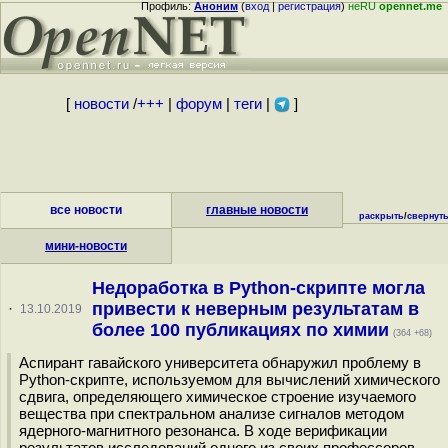
Профиль:
Аноним
(
вход
|
регистрация
)
неRU
opennet.me
[
новости
/
+++
|
форум
|
теги
|
]
все новости
главные новости
раскрыть
/
свернут
мини-новости
Недоработка в Python-скрипте могла
привести к неверным результатам в
·
13.10.2019
более 100 публикациях по химии
(364 +68)
Аспирант гавайского университета обнаружил проблему в
Python-скрипте, используемом для вычислений химического
сдвига, определяющего химическое строение изучаемого
вещества при спектральном анализе сигналов методом
ядерного-магнитного резонанса. В ходе верификации
результатов исследований одного из своих профессоров