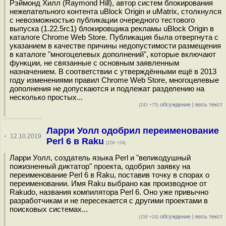
Рэймонд Хилл (Raymond Hill), автор систем блокирования
нежелательного контента uBlock Origin и uMatrix, столкнулся
с невозможностью публикации очередного тестового
выпуска (1.22.5rc1) блокировщика рекламы uBlock Origin в
каталоге Chrome Web Store. Публикация была отвергнута с
указанием в качестве причины недопустимости размещения
в каталоге "многоцелевых дополнений", которые включают
функции, не связанные с основным заявленным
назначением. В соответствии с утверждёнными ещё в 2013
году изменениями правил Chrome Web Store, многоцелевые
дополнения не допускаются и подлежат разделению на
несколько простых...
обсуждение
|
весь текст
(243 +75)
Ларри Уолл одобрил переименование
·
12.10.2019
Perl 6 в Raku
(156 +24)
Ларри Уолл, создатель языка Perl и "великодушный
пожизненный диктатор" проекта, одобрил заявку на
переименование Perl 6 в Raku, поставив точку в спорах о
переименовании. Имя Raku выбрано как производное от
Rakudo, названия компилятора Perl 6. Оно уже привычно
разработчикам и не пересекается с другими проектами в
поисковых системах...
обсуждение
|
весь текст
(156 +24)