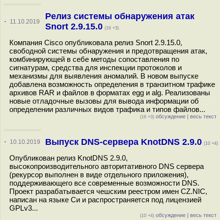
Релиз системы обнаружения атак
·
11.10.2019
Snort 2.9.15.0
(16 +3)
Компания Cisco опубликовала релиз Snort 2.9.15.0,
свободной системы обнаружения и предотвращения атак,
комбинирующей в себе методы сопоставления по
сигнатурам, средства для инспекции протоколов и
механизмы для выявления аномалий. В новом выпуске
добавлена возможность определения в транзитном трафике
архивов RAR и файлов в форматах egg и alg. Реализованы
новые отладочные вызовы для вывода информации об
определении различных видов трафика и типов файлов...
обсуждение
|
весь текст
(16 +3)
Выпуск DNS-сервера KnotDNS 2.9.0
·
10.10.2019
(10 +4)
Опубликован релиз KnotDNS 2.9.0,
высокопроизводительного авторитативного DNS сервера
(рекурсор выполнен в виде отдельного приложения),
поддерживающего все современные возможности DNS.
Проект разрабатывается чешским реестром имен CZ.NIC,
написан на языке Си и распространяется под лицензией
GPLv3...
обсуждение
|
весь текст
(10 +4)