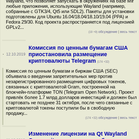
Wayland, что позволяет запускать в окружениях на базе Mir
любые приложения, использующие Wayland (например,
собранные с GTK3/4, Qt5 или SDL2). Пакеты для установки
подготовлены для Ubuntu 16.04/18.04/18.10/19.04 (PPA) и
Fedora 29/30. Код проекта распространяется под лицензией
GPLv2...
обсуждение
|
весь текст
(19 +9)
Комиссия по ценным бумагам США
приостановила размещение
·
12.10.2019
криптовалюты Telegram
(174 +32)
Комиссия по ценным бумагам и биржам США (SEC)
объявила о введении запретительных мер против
незарегистрированного размещения цифровых токенов,
связанных с криптовалютой Gram, построенной на
блокчейн-платформе TON (Telegram Open Network). Проект
привлёк более 1.7 млрд долларов инвестиций и должен был
стартовать не позднее 31 октября, после чего связанные с
криптовалютой токены поступили бы в свободную
продажу...
обсуждение
|
весь текст
(174 +32)
Изменение лицензии на Qt Wayland