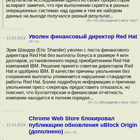
аспирант заметил, что при выполнении скрипта в разных
операционных системах над одним и тем же набором
данных на выходе получался разный результат...
обсуждение
|
весь текст
(364 +68)
Уволен финансовый директор Red Hat
·
13.10.2019
(99 +11)
Эрик Шандер (Eric Shander) уволен с поста финансового
директора Red Hat без выплаты бонуса в размере 4 млн
долларов, установленного перед приобретением Red Hat
компанией IBM. Решение принято советом директоров Red
Hat и одобрено IBM. В качестве причины увольнения без
сохранения выплаты упоминается нарушение стандартов
работы Red Hat. Более подробную информацию о причинах
увольнения пресс-секретарь предоставить отказался, но
пояснил, что бухгалтерская и финансовая отчётность
компании находится в полном порядке...
обсуждение
|
весь текст
(99 +11)
Chrome Web Store блокировал
публикацию обновления uBlock Origin
·
12.10.2019
(дополнено)
(243 +75)