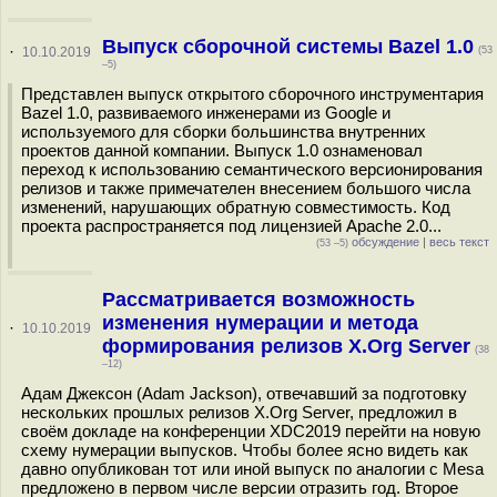
Выпуск сборочной системы Bazel 1.0
·
10.10.2019
(53
–5)
Представлен выпуск открытого сборочного инструментария
Bazel 1.0, развиваемого инженерами из Google и
используемого для сборки большинства внутренних
проектов данной компании. Выпуск 1.0 ознаменовал
переход к использованию семантического версионирования
релизов и также примечателен внесением большого числа
изменений, нарушающих обратную совместимость. Код
проекта распространяется под лицензией Apache 2.0...
обсуждение
|
весь текст
(53 –5)
Рассматривается возможность
изменения нумерации и метода
·
10.10.2019
формирования релизов X.Org Server
(38
–12)
Адам Джексон (Adam Jackson), отвечавший за подготовку
нескольких прошлых релизов X.Org Server, предложил в
своём докладе на конференции XDC2019 перейти на новую
схему нумерации выпусков. Чтобы более ясно видеть как
давно опубликован тот или иной выпуск по аналогии с Mesa
предложено в первом числе версии отразить год. Второе