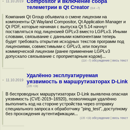
Compositor и включение сбора
·
11.10.2019
телеметрии в Qt Creator
(114 –7)
Компания Qt Group объявила о смене лицензии на
компоненты Qt Wayland Compositor, Qt Application Manager и
Qt PDF, которые начиная с выпуска Qt 5.14 начнут
поставляться под лицензией GPLv3 вместо LGPLv3. Иными
словами, связывание с данными компонентами теперь
будет требовать открытия исходных текстов программ под
лицензиями, совместимыми с GPLv3, или покупки
коммерческой лицензии (ранее применение LGPLv3
допускало связывание с проприетарным кодом)...
обсуждение
|
весь текст
(114 –7)
Удалённо эксплуатируемая
·
11.10.2019
уязвимость в маршрутизаторах D-Link
(135 +19)
В беспроводных маршрутизаторах D-Link выявлена опасная
уязвимость (CVE-2019–16920), позволяющая удалённо
выполнить код на стороне устройства через отправку
специального запроса к обработчику "ping_test", доступному
без прохождения аутентификации...
обсуждение
|
весь текст
(135 +19)