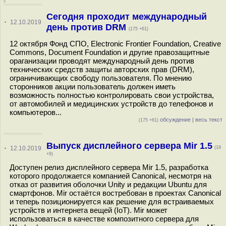
Сегодня проходит международный
·
12.10.2019
день против DRM
(175 +61)
12 октября Фонд СПО, Electronic Frontier Foundation, Creative
Commons, Document Foundation и другие правозащитные
ораганизации проводят международный день против
технических средств защиты авторских прав (DRM),
ограничивающих свободу пользователя. По мнению
сторонников акции пользователь должен иметь
возможность полностью контролировать свои устройства,
от автомобилей и медицинских устройств до телефонов и
компьютеров...
обсуждение
|
весь текст
(175 +61)
Выпуск дисплейного сервера Mir 1.5
·
12.10.2019
(19
+9)
Доступен релиз дисплейного сервера Mir 1.5, разработка
которого продолжается компанией Canonical, несмотря на
отказ от развития оболочки Unity и редакции Ubuntu для
смартфонов. Mir остаётся востребован в проектах Canonical
и теперь позиционируется как решение для встраиваемых
устройств и интернета вещей (IoT). Mir может
использоваться в качестве композитного сервера для