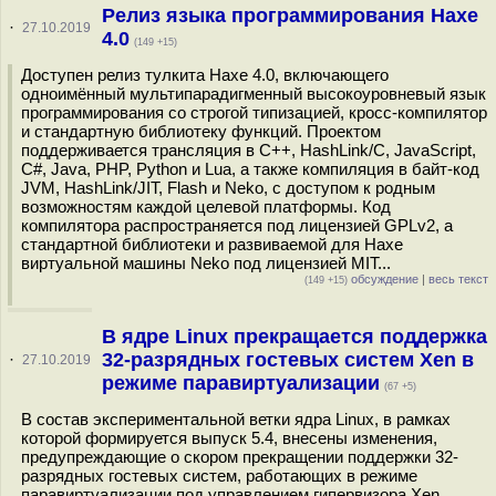
Релиз языка программирования Haxe
·
27.10.2019
4.0
(149 +15)
Доступен релиз тулкита Haxe 4.0, включающего
одноимённый мультипарадигменный высокоуровневый язык
программирования со строгой типизацией, кросс-компилятор
и стандартную библиотеку функций. Проектом
поддерживается трансляция в С++, HashLink/C, JavaScript,
C#, Java, PHP, Python и Lua, а также компиляция в байт-код
JVM, HashLink/JIT, Flash и Neko, с доступом к родным
возможностям каждой целевой платформы. Код
компилятора распространяется под лицензией GPLv2, а
стандартной библиотеки и развиваемой для Haxe
виртуальной машины Neko под лицензией MIT...
обсуждение
|
весь текст
(149 +15)
В ядре Linux прекращается поддержка
32-разрядных гостевых систем Xen в
·
27.10.2019
режиме паравиртуализации
(67 +5)
В состав экспериментальной ветки ядра Linux, в рамках
которой формируется выпуск 5.4, внесены изменения,
предупреждающие о скором прекращении поддержки 32-
разрядных гостевых систем, работающих в режиме
паравиртуализации под управлением гипервизора Xen.