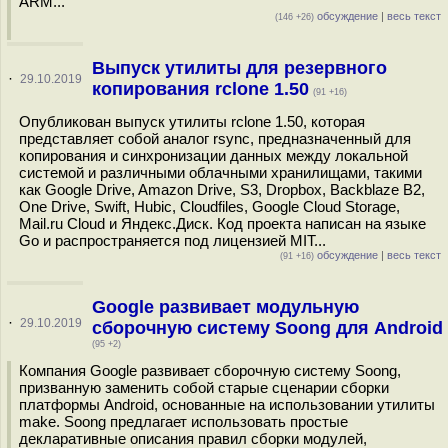
ARM...
обсуждение
|
весь текст
(146 +26)
Выпуск утилиты для резервного
·
29.10.2019
копирования rclone 1.50
(91 +16)
Опубликован выпуск утилиты rclone 1.50, которая
представляет собой аналог rsync, предназначенный для
копирования и синхронизации данных между локальной
системой и различными облачными хранилищами, такими
как Google Drive, Amazon Drive, S3, Dropbox, Backblaze B2,
One Drive, Swift, Hubic, Cloudfiles, Google Cloud Storage,
Mail.ru Cloud и Яндекс.Диск. Код проекта написан на языке
Go и распространяется под лицензией MIT...
обсуждение
|
весь текст
(91 +16)
Google развивает модульную
·
29.10.2019
сборочную систему Soong для Android
(95 +2)
Компания Google развивает сборочную систему Soong,
призванную заменить собой старые сценарии сборки
платформы Android, основанные на использовании утилиты
make. Soong предлагает использовать простые
декларативные описания правил сборки модулей,