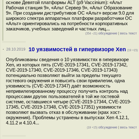
основе Девятой платформы ALT (p9 Vaccinium): «Альт
Рабочая станция 9», «Альт Сервер 9», «Альт Образование
9». При создании дистрибутивов ОС «Альт» версии 9.0 для
широкого спектра аппаратных платформ разработчики ОС
«Альт» ориентировались на потребности корпоративных
заказчиков, учебных заведений и частных лиц...
обсуждение
|
весь текст
(354 –21)
10 уязвимостей в гипервизоре Xen
·
28.10.2019
(19 +15)
Опубликованы сведения о 10 уязвимостях в гипервизоре
Xen, из которых пять (CVE-2019-17341, CVE-2019-17342,
CVE-2019-17340, CVE-2019-17346, CVE-2019-17343)
потенциально позволяют выйти за пределы текущего
гостевого окружения и повысить свои привилегии, одна
уязвимость (CVE-2019-17347) даёт возможность
непривилегированному процессу получить контроль над
процессами других пользователей в той же гостевой
системе, оставшиеся четыре (CVE-2019-17344, CVE-2019-
17345, CVE-2019-17348, CVE-2019-17351) уязвимости
позволяют вызвать отказ в обслуживании (крах хост-
окружения). Проблемы устранены в выпусках Xen 4.12.1,
4.11.2 и 4.10.4...
обсуждение
|
весь текст
(19 +15)