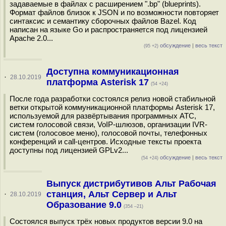
задаваемые в файлах с расширением ".bp" (blueprints).
Формат файлов близок к JSON и по возможности повторяет
синтаксис и семантику сборочных файлов Bazel. Код
написан на языке Go и распространяется под лицензией
Apache 2.0...
обсуждение
|
весь текст
(95 +2)
Доступна коммуникационная
·
28.10.2019
платформа Asterisk 17
(54 +24)
После года разработки состоялся релиз новой стабильной
ветки открытой коммуникационной платформы Asterisk 17,
используемой для развёртывания программных АТС,
систем голосовой связи, VoIP-шлюзов, организации IVR-
систем (голосовое меню), голосовой почты, телефонных
конференций и call-центров. Исходные тексты проекта
доступны под лицензией GPLv2...
обсуждение
|
весь текст
(54 +24)
Выпуск дистрибутивов Альт Рабочая
станция, Альт Сервер и Альт
·
28.10.2019
Образование 9.0
(354 –21)
Состоялся выпуск трёх новых продуктов версии 9.0 на