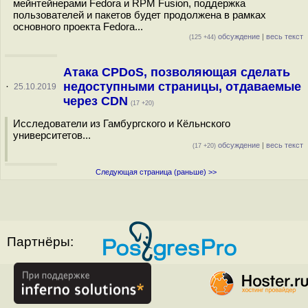
мейнтейнерами Fedora и RPM Fusion, поддержка
пользователей и пакетов будет продолжена в рамках
основного проекта Fedora...
обсуждение
|
весь текст
(125 +44)
Атака CPDoS, позволяющая сделать
недоступными страницы, отдаваемые
·
25.10.2019
через CDN
(17 +20)
Исследователи из Гамбургского и Кёльнского
университетов...
обсуждение
|
весь текст
(17 +20)
Следующая страница (раньше) >>
Партнёры: