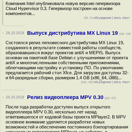
Компания Intel опубликовала новую версию гипервизора
Cloud Hypervisor 0.3. Гипервизор построен на основе
компонентов...
обсуждение
|
весь текст
(35 +7)
Выпуск дистрибутива MX Linux 19
·
26.10.2019
(141 +19)
Состоялся релиз легковесного дистрибутива MX Linux 19,
созданного в результате совместной работы сообществ,
образовавшихся вокруг проектов antiX и MEPIS. Выпуск
основан на пакетной базе Debian с улучшениями от проекта
antiX и многочисленными собственными приложениями,
облегчающими настройку и установку ПО. По умолчанию
предлагается рабочий стол Xfce. Для загрузки доступны 32-
и 64-разрядные сборки, размером 1.4 GB (x86_64, i386)...
обсуждение
|
весь текст
(141 +19)
Релиз видеоплеера MPV 0.30
·
25.10.2019
(115 +27)
После года разработки доступен выпуск открытого
видеоплеера MPV 0.30, несколько лет назад
ответвившегося от кодовой базы проекта MPlayer2. В MPV
основное внимание уделяется разработке новых
возможностей и обеспечению постоянного бэкпортирования
новшеств из репозиториев MPlayer, не заботясь о