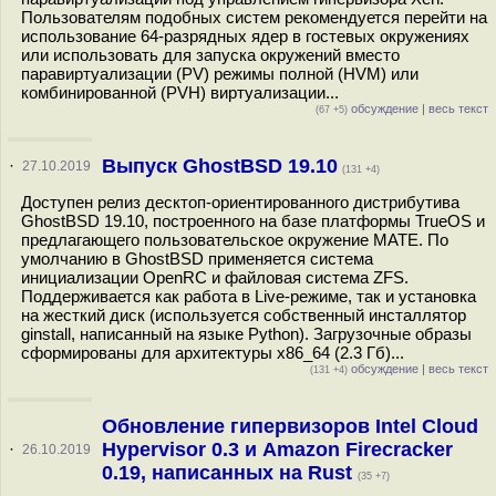
Пользователям подобных систем рекомендуется перейти на
использование 64-разрядных ядер в гостевых окружениях
или использовать для запуска окружений вместо
паравиртуализации (PV) режимы полной (HVM) или
комбинированной (PVH) виртуализации...
обсуждение
|
весь текст
(67 +5)
Выпуск GhostBSD 19.10
·
27.10.2019
(131 +4)
Доступен релиз десктоп-ориентированного дистрибутива
GhostBSD 19.10, построенного на базе платформы TrueOS и
предлагающего пользовательское окружение MATE. По
умолчанию в GhostBSD применяется система
инициализации OpenRC и файловая система ZFS.
Поддерживается как работа в Live-режиме, так и установка
на жесткий диск (используется собственный инсталлятор
ginstall, написанный на языке Python). Загрузочные образы
сформированы для архитектуры x86_64 (2.3 Гб)...
обсуждение
|
весь текст
(131 +4)
Обновление гипервизоров Intel Cloud
Hypervisor 0.3 и Amazon Firecracker
·
26.10.2019
0.19, написанных на Rust
(35 +7)