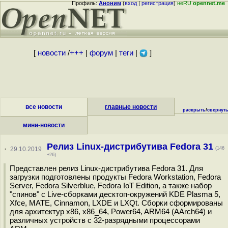
Профиль:
Аноним
(
вход
|
регистрация
)
неRU
opennet.me
[
новости
/
+++
|
форум
|
теги
|
]
все новости
главные новости
раскрыть
/
свернут
мини-новости
Релиз Linux-дистрибутива Fedora 31
·
29.10.2019
(146
+26)
Представлен релиз Linux-дистрибутива Fedora 31. Для
загрузки подготовлены продукты Fedora Workstation, Fedora
Server, Fedora Silverblue, Fedora IoT Edition, а также набор
"спинов" c Live-сборками десктоп-окружений KDE Plasma 5,
Xfce, MATE, Cinnamon, LXDE и LXQt. Сборки сформированы
для архитектур x86, x86_64, Power64, ARM64 (AArch64) и
различных устройств с 32-разрядными процессорами