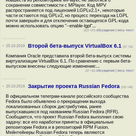
сохранении совместимости с MPlayer. Код MPV
распространяется под лицензией LGPLv2.1+, некоторые
части остаются под GPLv2, но процесс перехода на LGPL
почти завершён и для отключения остающегося GPL-кода
можно использовать опцию "--enable-lgpl"...
обсуждение
|
весь текст
(115 +27)
Второй бета-выпуск VirtualBox 6.1
·
25.10.2019
(37 +11)
Компания Oracle представила второй бета-выпуск системы
виртуализации VirtualBox 6.1. По сравнению с первым бета-
выпуском внесены следующие изменения:...
обсуждение
|
весь текст
(37 +11)
Закрытие проекта Russian Fedora
·
25.10.2019
(125 +44)
В официальном телеграм-канале российского сообщества
Fedora было объявлено о прекращении выхода
локализованных сборок дистрибутива, ранее
выпускавшихся под названием Russian Fedora (RFR).
Сообщается, что проект Russian Fedora выполнил свою
задачу: все его наработки приняты в официальные
репозитории Fedora и в репозиторий RPM Fusion.
Мейнтейнеры Russian Fedora теперь являются