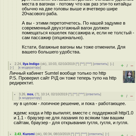
места в вагонах - потому что как раз эти-то китайцы
обычно на две головы выше и вчетверо шире
20часового раба.
А вы - этими перетопчетесь. По нашей задумке в
современный двухэтажный вагон должен
помещаться кошелек пассажира и, если не толстый -
сам пассажир (опционально).
Кстати, багажные вагоны мы тоже отменили. Для
вашего большего удобства.
2.24
,
Ilya Indigo
(
ok
), 10:03, 02/10/2019 [
^
] [
^^
] [
^^^
] [
ответить
]
[
↓
]
+
–
/
[
↑
] [
к модератору
]
Личный кабинет Sumtel вообще только по http
P.S. Проверил сайт Р/Д он тоже теперь тупо на http
редиректит.
3.26
,
пох.
(
?
), 10:14, 02/10/2019 [
^
] [
^^
] [
^^^
] [
ответить
]
+
–
/
[
к модератору
]
ну в целом - логичное решение, и пока - работающее.
ждемс когда и http выпилят, вместе с поддержкой http/1.0
и 1.1 - браузер не для лазания по всяким там вашим
сайтам, браузер - для открывания гугля, гугля, и гугля.
2.43
,
Kuromi
(
ok
), 00:34, 08/10/2019 [
^
] [
^^
] [
^^^
] [
ответить
]
[
↑
]
+
–