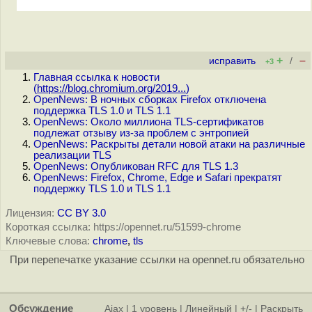
+
–
исправить
/
+3
Главная ссылка к новости
(
https://blog.chromium.org/2019...
)
OpenNews: В ночных сборках Firefox отключена
поддержка TLS 1.0 и TLS 1.1
OpenNews: Около миллиона TLS-сертификатов
подлежат отзыву из-за проблем с энтропией
OpenNews: Раскрыты детали новой атаки на различные
реализации TLS
OpenNews: Опубликован RFC для TLS 1.3
OpenNews: Firefox, Chrome, Edge и Safari прекратят
поддержку TLS 1.0 и TLS 1.1
Лицензия:
CC BY 3.0
Короткая ссылка: https://opennet.ru/51599-chrome
Ключевые слова:
chrome
,
tls
При перепечатке указание ссылки на opennet.ru обязательно
Обсуждение
Ajax
|
1 уровень
|
Линейный
|
+/-
|
Раскрыть