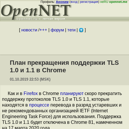
Профиль:
Аноним
(
вход
|
регистрация
)
неRU
opennet.me
[
новости
/
+++
|
форум
|
теги
|
]
План прекращения поддержки TLS
1.0 и 1.1 в Chrome
01.10.2019 22:53 (MSK)
Как и в
Firefox
в Chrome
планируют
скоро прекратить
поддержку протоколов TLS 1.0 и TLS 1.1, которые
находятся в
процессе
перевода в разряд устаревших и
не рекомендованных организацией IETF (Internet
Engineering Task Force) для использования. Поддержка
TLS 1.0 и 1.1 будет отключена в Chrome 81, намеченном
на 17 марта 2020 года.