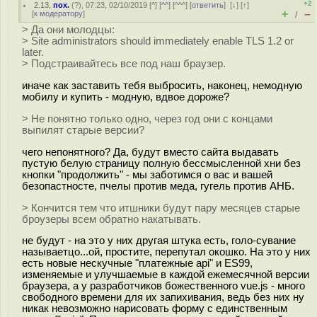
+2
2.13
,
пох.
(
?
), 07:23, 02/10/2019 [
^
] [
^^
] [
^^^
] [
ответить
]
[
↓
] [
↑
]
+
–
[
к модератору
]
/
> Да они молодцы:
> Site administrators should immediately enable TLS 1.2 or
later.
> Подстраивайтесь все под наш браузер.
иначе как заставить тебя выбросить, наконец, немодную
мобилу и купить - модную, вдвое дороже?
> Не понятно только одно, через год они с концами
выпилят старые версии?
чего непонятного? Да, будут вместо сайта выдавать
пустую белую страницу полную бессмысленной хни без
кнопки "продолжить" - мы заботимся о вас и вашей
безопастносте, пчелы против меда, гугель против АНБ.
> Кончится тем что итшники будут пару месяцев старые
броузеры всем обратно накатывать.
не будут - на это у них другая штука есть, голо-сувание
называетцо...ой, простите, перепутал окошко. На это у них
есть новые нескучные "платежные api" и ES99,
изменяемые и улучшаемые в каждой ежемесячной версии
браузера, а у разработчиков божественного vue.js - много
свободного времени для их запихивания, ведь без них ну
никак невозможно нарисовать форму с единственным