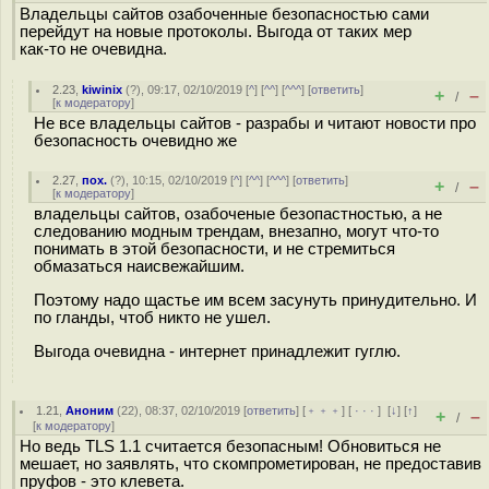
Владельцы сайтов озабоченные безопасностью сами
перейдут на новые протоколы. Выгода от таких мер
как-то не очевидна.
2.23
,
kiwinix
(
?
), 09:17, 02/10/2019 [
^
] [
^^
] [
^^^
] [
ответить
]
+
–
/
[
к модератору
]
Не все владельцы сайтов - разрабы и читают новости про
безопасность очевидно же
2.27
,
пох.
(
?
), 10:15, 02/10/2019 [
^
] [
^^
] [
^^^
] [
ответить
]
+
–
/
[
к модератору
]
владельцы сайтов, озабоченые безопастностью, а не
следованию модным трендам, внезапно, могут что-то
понимать в этой безопасности, и не стремиться
обмазаться наисвежайшим.
Поэтому надо щастье им всем засунуть принудительно. И
по гланды, чтоб никто не ушел.
Выгода очевидна - интернет принадлежит гуглю.
1.21
,
Аноним
(
22
), 08:37, 02/10/2019 [
ответить
] [
﹢﹢﹢
] [
· · ·
]
[
↓
] [
↑
]
+
–
/
[
к модератору
]
Но ведь TLS 1.1 считается безопасным! Обновиться не
мешает, но заявлять, что скомпрометирован, не предоставив
пруфов - это клевета.