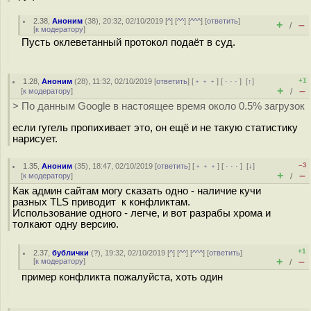
2.38
,
Аноним
(
38
), 20:32, 02/10/2019 [
^
] [
^^
] [
^^^
] [
ответить
]
+
–
/
[
к модератору
]
Пусть оклеветанный протокол подаёт в суд.
+1
1.28
,
Аноним
(
28
), 11:32, 02/10/2019 [
ответить
] [
﹢﹢﹢
] [
· · ·
]
[
↑
]
+
–
[
к модератору
]
/
> По данным Google в настоящее время около 0.5% загрузок
если гугель пропихивает это, он ещё и не такую статистику
нарисует.
–3
1.35
,
Аноним
(
35
), 18:47, 02/10/2019 [
ответить
] [
﹢﹢﹢
] [
· · ·
]
[
↓
]
+
–
[
к модератору
]
/
Как админ сайтам могу сказать одно - наличие кучи
разных TLS приводит к конфликтам.
Использование одного - легче, и вот разрабы хрома и
толкают одну версию.
+1
2.37
,
бублички
(
?
), 19:32, 02/10/2019 [
^
] [
^^
] [
^^^
] [
ответить
]
+
–
[
к модератору
]
/
пример конфликта пожалуйста, хоть один