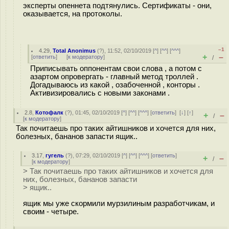
эксперты опеннета подтянулись. Сертификаты - они,
оказывается, на протоколы.
–1
4.29
,
Total Anonimus
(
?
), 11:52, 02/10/2019 [
^
] [
^^
] [
^^^
]
+
–
[
ответить
]
[
к модератору
]
/
Приписывать оппонентам свои слова , а потом с
азартом опровергать - главный метод троллей .
Догадываюсь из какой , озабоченной , конторы .
Активизировались с новыми законами .
2.8
,
Котофалк
(
?
), 01:45, 02/10/2019 [
^
] [
^^
] [
^^^
] [
ответить
]
[
↓
] [
↑
]
+
–
/
[
к модератору
]
Так почитаешь про таких айтишников и хочется для них,
болезных, бананов запасти ящик..
3.17
,
гугель
(
?
), 07:29, 02/10/2019 [
^
] [
^^
] [
^^^
] [
ответить
]
+
–
/
[
к модератору
]
> Так почитаешь про таких айтишников и хочется для
них, болезных, бананов запасти
> ящик..
ящик мы уже скормили мурзилиным разработчикам, и
своим - четыре.