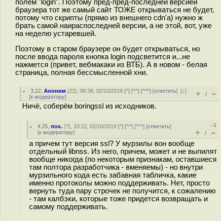
полем "login". Поэтому пред-пред-последней версией
браузера тот же самый сайт ТОЖЕ открываться не будет,
потому что скрипты (прямо из внешнего cdn'а) нужно ж
брать самой наираспоследней версии, а не этой, вот, уже
на неделю устаревшей.
Поэтому в старом браузере он будет открываться, но
после ввода пароля кнопка login подсветится и...не
нажмется (привет, вебмакаки из ВТБ). А в новом - белая
страница, полная бессмысленной хни.
3.22
,
Аноним
(
22
), 08:38, 02/10/2019 [
^
] [
^^
] [
^^^
] [
ответить
]
[
↓
]
+
–
/
[
к модератору
]
Ничё, соберём boringssl из исходников.
–1
4.25
,
пох.
(
?
), 10:12, 02/10/2019 [
^
] [
^^
] [
^^^
] [
ответить
]
+
–
[
к модератору
]
/
а причем тут версия ssl? У мурзилы вон вообще
отдельный libnss. Из него, причем, может и не выпилят
вообще никогда (по некоторым признакам, оставшиеся
там полтора разработчика - вменяемы) - но внутри
мурзильного кода есть забавная табличка, какие
именно протоколы можно поддерживать. Нет, просто
вернуть туда пару строчек не получится, к сожалению
- там калбэки, которые тоже придется возвращать и
самому поддерживать.