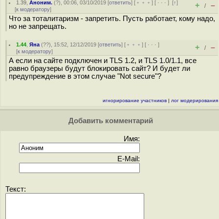
1.39
,
Аноним.
(
?
), 00:06, 03/10/2019 [
ответить
] [
﹢﹢﹢
] [
· · ·
]
[
↑
]
+
–
/
[
к модератору
]
Что за тоталитаризм - запретить. Пусть работает, кому надо,
но не запрещать.
1.44
,
Яна
(
??
), 15:52, 12/12/2019 [
ответить
] [
﹢﹢﹢
] [
· · ·
]
+
–
/
[
к модератору
]
А если на сайте подключен и TLS 1.2, и TLS 1.0/1.1, все
равно браузеры будут блокировать сайт? И будет ли
предупреждение в этом случае "Not secure"?
игнорирование участников
|
лог модерирования
Добавить комментарий
Имя:
E-Mail:
Текст: