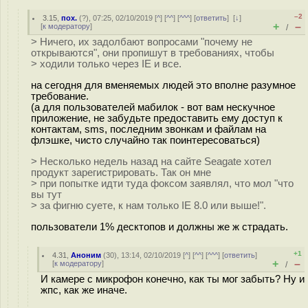
–2
3.15
,
пох.
(
?
), 07:25, 02/10/2019 [
^
] [
^^
] [
^^^
] [
ответить
]
[
↓
]
+
–
[
к модератору
]
/
> Ничего, их задолбают вопросами "почему не
открываются", они пропишут в требованиях, чтобы
> ходили только через IE и все.
на сегодня для вменяемых людей это вполне разумное
требование.
(а для пользователей мабилок - вот вам нескучное
приложение, не забудьте предоставить ему доступ к
контактам, sms, последним звонкам и файлам на
флэшке, чисто случайно так поинтересоваться)
> Несколько недель назад на сайте Seagate хотел
продукт зарегистрировать. Так он мне
> при попытке идти туда фоксом заявлял, что мол "что
вы тут
> за фигню суете, к нам только IE 8.0 или выше!".
пользователи 1% десктопов и должны же ж страдать.
+1
4.31
,
Аноним
(
30
), 13:14, 02/10/2019 [
^
] [
^^
] [
^^^
] [
ответить
]
+
–
[
к модератору
]
/
И камере с микрофон конечно, как ты мог забыть? Ну и
жпс, как же иначе.