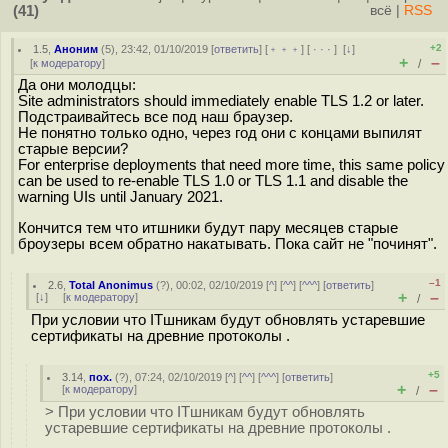
(41)
всё
|
RSS
+2
1.5
,
Аноним
(
5
), 23:42, 01/10/2019 [
ответить
] [
﹢﹢﹢
] [
· · ·
]
[
↓
]
+
–
[
к модератору
]
/
Да они молодцы:
Site administrators should immediately enable TLS 1.2 or later.
Подстраивайтесь все под наш браузер.
Не понятно только одно, через год они с концами выпилят
старые версии?
For enterprise deployments that need more time, this same policy
can be used to re-enable TLS 1.0 or TLS 1.1 and disable the
warning UIs until January 2021.
Кончится тем что итшники будут пару месяцев старые
броузеры всем обратно накатывать. Пока сайт не "починят".
–1
2.6
,
Total Anonimus
(
?
), 00:02, 02/10/2019 [
^
] [
^^
] [
^^^
] [
ответить
]
+
–
[
↓
] [
к модератору
]
/
При условии что ITшникам будут обновлять устаревшие
сертификаты на древние протоколы .
+5
3.14
,
пох.
(
?
), 07:24, 02/10/2019 [
^
] [
^^
] [
^^^
] [
ответить
]
+
–
[
к модератору
]
/
> При условии что ITшникам будут обновлять
устаревшие сертификаты на древние протоколы .