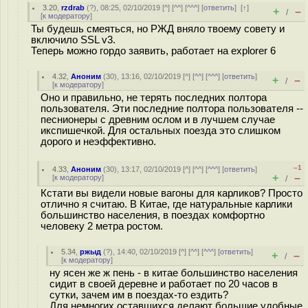
3.20
,
rzdrab
(
?
), 08:25, 02/10/2019 [
^
] [
^^
] [
^^^
] [
ответить
]
[
↑
]
+
–
/
[
к модератору
]
Ты будешь смеяться, но РЖД вняло твоему совету и
включило SSL v3.
Теперь можно гордо заявить, работает на explorer 6
4.32
,
Аноним
(
30
), 13:16, 02/10/2019 [
^
] [
^^
] [
^^^
] [
ответить
]
+
–
/
[
к модератору
]
Оно и правильно, не терять последних полтора
пользователя. Эти последние полтора пользователя --
песнионеры с древним ослом и в лучшем случае
икспишечкой. Для остальных поезда это слишком
дорого и неэффективно.
–1
4.33
,
Аноним
(
30
), 13:17, 02/10/2019 [
^
] [
^^
] [
^^^
] [
ответить
]
+
–
[
к модератору
]
/
Кстати вы видели новые вагоны для карликов? Просто
отлично я считаю. В Китае, где натуральные карлики
большинство населения, в поездах комфортно
человеку 2 метра ростом.
5.34
,
ржыд
(
?
), 14:40, 02/10/2019 [
^
] [
^^
] [
^^^
] [
ответить
]
+
–
/
[
к модератору
]
ну ясен же ж пень - в китае большинство населения
сидит в своей деревне и работает по 20 часов в
сутки, зачем им в поездах-то ездить?
Для немногих оставшихся делают большие удобные