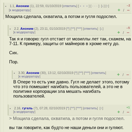
–2
1.1
,
Аноним
(
1
), 22:59, 01/10/2019 [
ответить
] [
﹢﹢﹢
] [
· · ·
]
[
↓
] [
↑
]
+
–
[
к модератору
]
/
Мощила сделала, охватила, а потом и гугля подоспел.
–5
2.2
,
Аноним
(
2
), 23:11, 01/10/2019 [
^
] [
^^
] [
^^^
] [
ответить
]
[
↓
]
+
–
[
к модератору
]
/
Так я и говорю: гугл отстает от мозиллы лет так, скажем, на
7-11. К примеру, защиты от майнеров в хроме нету до.
Сих.
Пор.
3.30
,
Аноним
(
30
), 13:12, 02/10/2019 [
^
] [
^^
] [
^^^
] [
ответить
]
+
–
/
[
к модератору
]
В Опере то есть уже давно. Гугл не делает этого, потому
что это помешает нагибать пользователей, а это не в
политике корпорации зла мешать нагибать
пользователей.
+1
2.16
,
гугель
(
?
), 07:28, 02/10/2019 [
^
] [
^^
] [
^^^
] [
ответить
]
[
↑
]
+
–
[
к модератору
]
/
> Мощила сделала, охватила, а потом и гугля подоспел.
вы так говорите, как будто не наши деньги они и гуляют.