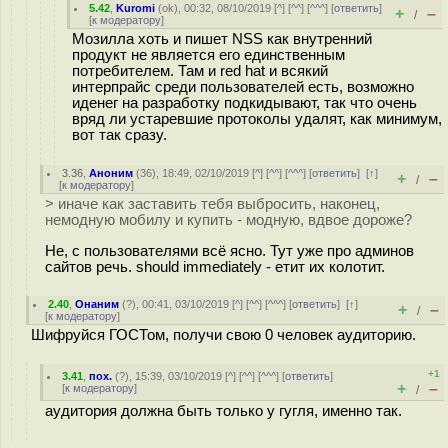
5.42
,
Kuromi
(
ok
), 00:32, 08/10/2019 [
^
] [
^^
] [
^^^
] [
ответить
]
+
–
/
[
к модератору
]
Мозилла хоть и пишет NSS как внутренний
продукт не является его единственным
потребителем. Там и red hat и всякий
интерпрайс среди пользователей есть, возможно
иденег на разработку подкидывают, так что очень
вряд ли устаревшие протоколы удалят, как минимум,
вот так сразу.
3.36
,
Аноним
(
36
), 18:49, 02/10/2019 [
^
] [
^^
] [
^^^
] [
ответить
]
[
↑
]
+
–
/
[
к модератору
]
> иначе как заставить тебя выбросить, наконец,
немодную мобилу и купить - модную, вдвое дороже?
Не, с пользователями всё ясно. Тут уже про админов
сайтов речь. should immediately - етит их колотит.
2.40
,
Онаним
(
?
), 00:41, 03/10/2019 [
^
] [
^^
] [
^^^
] [
ответить
]
[
↑
]
+
–
/
[
к модератору
]
Шифруйся ГОСТом, получи свою 0 человек аудиторию.
+1
3.41
,
пох.
(
?
), 15:39, 03/10/2019 [
^
] [
^^
] [
^^^
] [
ответить
]
+
–
[
к модератору
]
/
аудитория должна быть только у гугля, именно так.