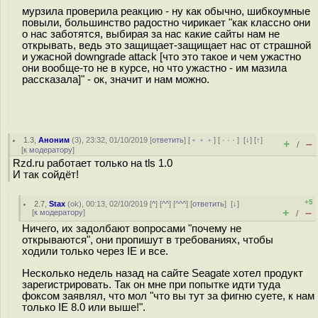
мурзила проверила реакцию - ну как обычно, шибкоумные
повыли, большинство радостно чирикает "как классно они
о нас заботятся, выбирая за нас какие сайты нам не
открывать, ведь это защищает-защищает нас от страшной
и ужасной downgrade attack [что это такое и чем ужастно
они вообще-то не в курсе, но что ужастно - им мазила
рассказала]" - ок, значит и нам можно.
1.3
,
Аноним
(
3
), 23:32, 01/10/2019 [
ответить
] [
﹢﹢﹢
] [
· · ·
]
[
↓
] [
↑
]
+
–
/
[
к модератору
]
Rzd.ru работает только на tls 1.0
И так сойдёт!
+5
2.7
,
Stax
(
ok
), 00:13, 02/10/2019 [
^
] [
^^
] [
^^^
] [
ответить
]
[
↓
]
+
–
[
к модератору
]
/
Ничего, их задолбают вопросами "почему не
открываются", они пропишут в требованиях, чтобы
ходили только через IE и все.
Несколько недель назад на сайте Seagate хотел продукт
зарегистрировать. Так он мне при попытке идти туда
фоксом заявлял, что мол "что вы тут за фигню суете, к нам
только IE 8.0 или выше!".