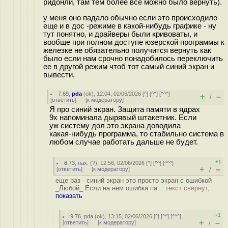
ридонли, там тем более все можно было вернуть).
у меня оно падало обычно если это происходило
еще и в дос -режиме в какой-нибудь графике - ну
тут понятно, и драйверы были кривоваты, и
вообще при полном доступе юзерской программы к
железке не обязательно получится вернуть как
было если нам срочно понадобилось переключить
ее в другой режим чтоб тот самый синий экран и
вывести.
7.69
,
pda
(
ok
), 12:04, 02/06/2026 [
^
] [
^^
] [
^^^
]
+
–
/
[
ответить
]
[
к модератору
]
Я про синий экран. Защита памяти в ядрах
9x напоминала дырявый штакетник. Если
уж систему дол это экрана доводила
какая-нибудь программа, то стабильно система в
любом случае работать дальше не будет.
+1
8.73
,
нах.
(
?
), 12:56, 02/06/2026 [
^
] [
^^
] [
^^^
]
+
–
[
ответить
]
[
к модератору
]
/
еще раз - синий экран это просто экран с ошибкой
_Любой_ Если на нем ошибка па...
текст свёрнут,
показать
+1
9.76
,
pda
(
ok
), 13:15, 02/06/2026 [
^
] [
^^
] [
^^^
]
+
–
[
ответить
]
[
к модератору
]
/