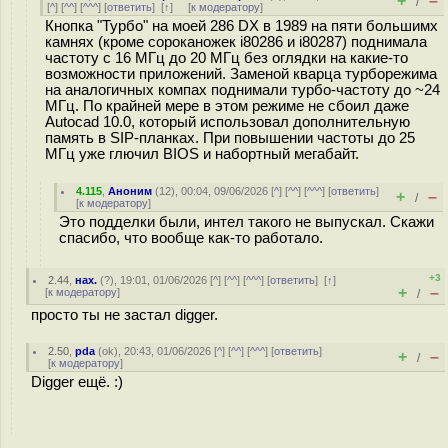
+
–
/
[
^
] [
^^
] [
^^^
] [
ответить
]
[
↑
] [
к модератору
]
Кнопка "Турбо" на моей 286 DX в 1989 на пяти большимх
камнях (кроме сороканожек i80286 и i80287) поднимала
частоту с 16 МГц до 20 МГц без оглядки на какие-то
возможности приложений. Заменой кварца турборежима
на аналогичных компах поднимали турбо-частоту до ~24
МГц. По крайней мере в этом режиме не сбоил даже
Autocad 10.0, который использовал дополнительную
память в SIP-планках. При повышении частоты до 25
МГц уже глючил BIOS и набортный мегабайт.
4.115
,
Аноним
(
12
), 00:04, 09/06/2026 [
^
] [
^^
] [
^^^
] [
ответить
]
+
–
/
[
к модератору
]
Это подделки были, интел такого не выпускал. Скажи
спасибо, что вообще как-то работало.
+3
2.44
,
нах.
(
?
), 19:01, 01/06/2026 [
^
] [
^^
] [
^^^
] [
ответить
]
[
↑
]
+
–
[
к модератору
]
/
просто ты не застал digger.
2.50
,
pda
(
ok
), 20:43, 01/06/2026 [
^
] [
^^
] [
^^^
] [
ответить
]
+
–
/
[
к модератору
]
Digger ещё. :)