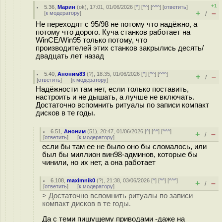
+1
5.36
,
Марин
(
ok
), 17:01, 01/06/2026 [
^
] [
^^
] [
^^^
] [
ответить
]
+
–
[
к модератору
]
/
Не переходят с 95/98 не потому что надёжно, а
потому что дорого. Куча станков работает на
WinCE/Win95 только потому, что
производителей этих станков закрылись десять/
двадцать лет назад
5.40
,
Аноним83
(
?
), 18:35, 01/06/2026 [
^
] [
^^
] [
^^^
]
+
–
/
[
ответить
]
[
к модератору
]
Надёжности там нет, если только поставить,
настроить и не дышать, а лучше не включать.
Достаточно вспомнить ритуалы по записи компакт
дисков в те годы.
6.51
,
Аноним
(
51
), 20:47, 01/06/2026 [
^
] [
^^
] [
^^^
]
+
–
/
[
ответить
]
[
к модератору
]
если бы там ее не было оно бы сломалось, или
был бы миллион вин98-админов, которые бы
чинили, но их нет, а она работает
6.108
,
maximnik0
(
?
), 21:38, 03/06/2026 [
^
] [
^^
] [
^^^
]
+
–
/
[
ответить
]
[
к модератору
]
> Достаточно вспомнить ритуалы по записи
компакт дисков в те годы.
Да с теми пишущему приводами -даже на