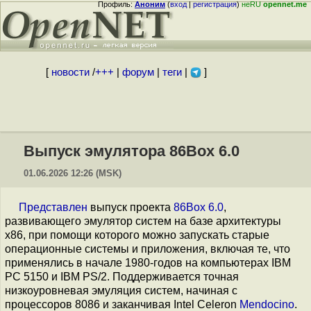
Профиль:
Аноним
(
вход
|
регистрация
)
неRU
opennet.me
[
новости
/
+++
|
форум
|
теги
|
]
Выпуск эмулятора 86Box 6.0
01.06.2026 12:26 (MSK)
Представлен
выпуск проекта
86Box 6.0
,
развивающего эмулятор систем на базе архитектуры
x86, при помощи которого можно запускать старые
операционные системы и приложения, включая те, что
применялись в начале 1980-годов на компьютерах IBM
PC 5150 и IBM PS/2. Поддерживается точная
низкоуровневая эмуляция систем, начиная с
процессоров 8086 и заканчивая Intel Сeleron
Mendocino
.