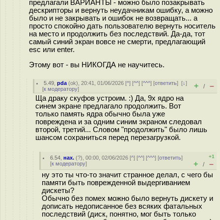
предлагали ВАРИАНТЫ - можно было позакрывать
дескрипторы и вернуть неудачникам ошибку, а можно
было и не закрывать и ошибок не возвращать... а
просто спокойно дать пользователю вернуть носитель
на место и продолжить без последствий. Да-да, тот
самый синий экран вовсе не смерти, предлагающий
esc или enter.
Этому вот - вы НИКОГДА не научитесь.
5.49
,
pda
(
ok
), 20:41, 01/06/2026 [
^
] [
^^
] [
^^^
] [
ответить
]
[
↓
]
+
–
/
[
к модератору
]
Ща драку скуфов устроим. :) Да, 9x ядро на
синем экране предлагало продолжить. Вот
только память ядра обычно была уже
повреждена и за одним синим экраном следовал
второй, третий... Словом "продолжить" было лишь
шансом сохраниться перед перезагрузкой.
+1
6.54
,
нах.
(
?
), 00:00, 02/06/2026 [
^
] [
^^
] [
^^^
] [
ответить
]
+
–
[
к модератору
]
/
ну это ты что-то значит странное делал, с чего бы
памяти быть поврежденной выдергиванием
дискеты?
Обычно без помех можно было вернуть дискету и
дописать недописанное без всяких фатальных
последствий (диск, понятно, мог быть только