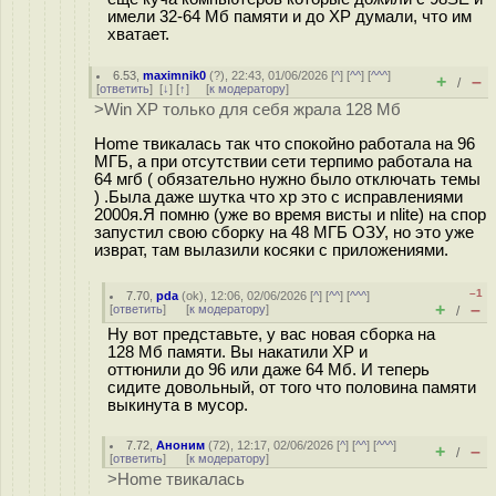
имели 32-64 Мб памяти и до XP думали, что им
хватает.
6.53
,
maximnik0
(
?
), 22:43, 01/06/2026 [
^
] [
^^
] [
^^^
]
+
–
/
[
ответить
]
[
↓
] [
↑
] [
к модератору
]
>Win XP только для себя жрала 128 Мб
Home твикалась так что спокойно работала на 96
МГБ, а при отсутствии сети терпимо работала на
64 мгб ( обязательно нужно было отключать темы
) .Была даже шутка что xp это с исправлениями
2000я.Я помню (уже во время висты и nlite) на спор
запустил свою сборку на 48 МГБ ОЗУ, но это уже
изврат, там вылазили косяки с приложениями.
–1
7.70
,
pda
(
ok
), 12:06, 02/06/2026 [
^
] [
^^
] [
^^^
]
+
–
[
ответить
]
[
к модератору
]
/
Ну вот представьте, у вас новая сборка на
128 Мб памяти. Вы накатили XP и
оттюнили до 96 или даже 64 Мб. И теперь
сидите довольный, от того что половина памяти
выкинута в мусор.
7.72
,
Аноним
(
72
), 12:17, 02/06/2026 [
^
] [
^^
] [
^^^
]
+
–
/
[
ответить
]
[
к модератору
]
>Home твикалась