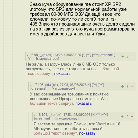
Знаю куча оборудование где стоит XP SP2
,потому что SP3 для нормальной работы уже
требовал 80-90 МГБ ОЗУ.Да ещё и кое что
сломали, по-моему то ли com9 толи rs-
485.Знаю что прошивалщики очень долго сидели
на xp ,как раз из за этого-куча программаторов не
имела драйверов для висты и 7рки .
6.99
,
_kp
(
ok
), 13:25, 03/06/2026 [
^
] [
^^
] [
^^^
] [
ответить
]
+
–
/
[
↑
] [
к модератору
]
Не жила, а загружалась И на 8 МБ ОЗУ только
загружалась, все еще годная для пос...
большой
текст свёрнут,
показать
7.103
,
pda
(
ok
), 17:08, 03/06/2026 [
^
] [
^^
] [
^^^
]
+
–
/
[
ответить
]
[
к модератору
]
У вас современные требования к понятию
использование Прекрасно помню как Win ...
большой текст свёрнут,
показать
8.104
,
_kp
(
ok
), 17:51, 03/06/2026 [
^
] [
^^
] [
^^^
]
+
–
/
[
ответить
]
[
к модератору
]
Я застал те времена Помню, что Word и на 16
МБ мучил своп, и работать на нем б...
большой текст свёрнут,
показать