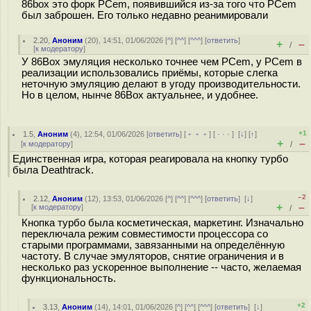
86box это форк PCem, появившийся из-за того что PCem
был заброшен. Его только недавно реанимировали
2.20
,
Аноним
(
20
), 14:51, 01/06/2026 [
^
] [
^^
] [
^^^
] [
ответить
]
+
–
/
[
к модератору
]
У 86Box эмуляция несколько точнее чем PCem, у PCem в
реализации использовались приёмы, которые слегка
неточную эмуляцию делают в угоду производительности.
Но в целом, нынче 86Box актуальнее, и удобнее.
+1
1.5
,
Аноним
(
4
), 12:54, 01/06/2026 [
ответить
] [
﹢﹢﹢
] [
· · ·
]
[
↓
] [
↑
]
+
–
[
к модератору
]
/
Единственная игра, которая реагировала на кнопку турбо
была Deathtrack.
–2
2.12
,
Аноним
(
12
), 13:53, 01/06/2026 [
^
] [
^^
] [
^^^
] [
ответить
]
[
↓
]
+
–
[
к модератору
]
/
Кнопка турбо была косметическая, маркетинг. Изначально
переключала режим совместимости процессора со
старыми программами, завязанными на определённую
частоту. В случае эмуляторов, снятие ограничения и в
несколько раз ускоренное выполнение -- часто, желаемая
функциональность.
+2
3.13
,
Аноним
(
14
), 14:01, 01/06/2026 [
^
] [
^^
] [
^^^
] [
ответить
]
[
↓
]