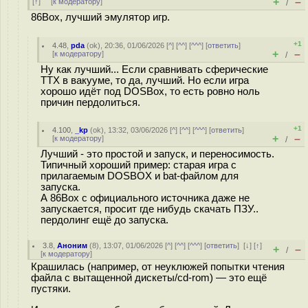
+
–
[
↑
] [
к модератору
]
/
86Box, лучший эмулятор игр.
+1
4.48
,
pda
(
ok
), 20:36, 01/06/2026 [
^
] [
^^
] [
^^^
] [
ответить
]
+
–
[
к модератору
]
/
Ну как лучший... Если сравнивать сферические
ТТХ в вакууме, то да, лучший. Но если игра
хорошо идёт под DOSBox, то есть ровно ноль
причин пердолиться.
+1
4.100
,
_kp
(
ok
), 13:32, 03/06/2026 [
^
] [
^^
] [
^^^
] [
ответить
]
+
–
[
к модератору
]
/
Лучший - это простой и запуск, и переносимость.
Типичный хороший пример: старая игра с
прилагаемым DOSBOX и bat-файлом для
запуска.
А 86Box с официального источника даже не
запускается, просит где нибудь скачать ПЗУ..
пердолинг ещё до запуска.
3.8
,
Аноним
(
8
), 13:07, 01/06/2026 [
^
] [
^^
] [
^^^
] [
ответить
]
[
↓
] [
↑
]
+
–
/
[
к модератору
]
Крашилась (например, от неуклюжей попытки чтения
файла с вытащенной дискеты/cd-rom) — это ещё
пустяки.