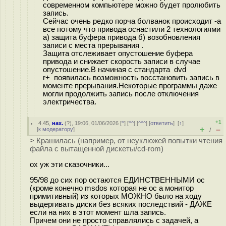
современном компьютере можно будет пролюбить
запись.
Сейчас очень редко порча болванок происходит -а
все потому что привода оснастили 2 технологиями
а) защита буфера привода б) возобновления
записи с места прерывания .
Защита отслеживает опустошение буфера
привода и снижает скорость записи в случае
опустошение.В начиная с стандарта dvd
r+ появилась возможность восстановить запись в
моменте прерывания.Некоторые программы даже
могли продолжить запись после отключения
электричества.
+1
4.45
,
нах.
(
?
), 19:06, 01/06/2026 [
^
] [
^^
] [
^^^
] [
ответить
]
[
↑
]
+
–
[
к модератору
]
/
> Крашилась (например, от неуклюжей попытки чтения
файла с вытащенной дискеты/cd-rom)
ох уж эти сказочники...
95/98 до сих пор остаются ЕДИНСТВЕННЫМИ ос
(кроме конечно msdos которая не ос а монитор
примитивный) из которых МОЖНО было на ходу
выдергивать диски без всяких последствий - ДАЖЕ
если на них в этот момент шла запись.
Причем они не просто справлялись с задачей, а