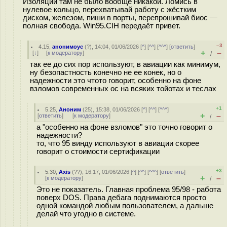
Изоляции там не было вообще никакой. Ломись в
нулевое кольцо, перехватывай работу с жёстким
диском, железом, пиши в порты, перепрошивай биос —
полная свобода. Win95.CIH передаёт привет.
–3
4.15
,
анонимоус
(
?
), 14:04, 01/06/2026 [
^
] [
^^
] [
^^^
] [
ответить
]
+
–
[
↓
] [
к модератору
]
/
так ее до сих пор используют, в авиации как минимум,
ну безопастность конечно не ее конек, но о
надежности это чтото говорит, особенно на фоне
взломов современных ос на всяких тойотах и теслах
+1
5.25
,
Аноним
(
25
), 15:38, 01/06/2026 [
^
] [
^^
] [
^^^
]
+
–
[
ответить
]
[
к модератору
]
/
а "особенно на фоне взломов" это точно говорит о
надежности?
то, что 95 винду используют в авиации скорее
говорит о стоимости сертификации
+3
5.30
,
Axis
(
??
), 16:17, 01/06/2026 [
^
] [
^^
] [
^^^
] [
ответить
]
+
–
[
к модератору
]
/
Это не показатель. Главная проблема 95/98 - работа
поверх DOS. Права дебага поднимаются просто
одной командой любым пользователем, а дальше
делай что угодно в системе.