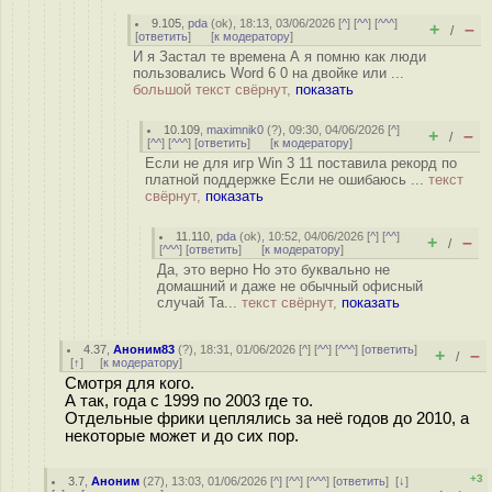
9.105
,
pda
(
ok
), 18:13, 03/06/2026 [
^
] [
^^
] [
^^^
]
+
–
/
[
ответить
]
[
к модератору
]
И я Застал те времена А я помню как люди
пользовались Word 6 0 на двойке или ...
большой текст свёрнут,
показать
10.109
,
maximnik0
(
?
), 09:30, 04/06/2026 [
^
]
+
–
/
[
^^
] [
^^^
] [
ответить
]
[
к модератору
]
Если не для игр Win 3 11 поставила рекорд по
платной поддержке Если не ошибаюсь ...
текст
свёрнут,
показать
11.110
,
pda
(
ok
), 10:52, 04/06/2026 [
^
] [
^^
]
+
–
/
[
^^^
] [
ответить
]
[
к модератору
]
Да, это верно Но это буквально не
домашний и даже не обычный офисный
случай Та...
текст свёрнут,
показать
4.37
,
Аноним83
(
?
), 18:31, 01/06/2026 [
^
] [
^^
] [
^^^
] [
ответить
]
+
–
/
[
↑
] [
к модератору
]
Смотря для кого.
А так, года с 1999 по 2003 где то.
Отдельные фрики цеплялись за неё годов до 2010, а
некоторые может и до сих пор.
+3
3.7
,
Аноним
(
27
), 13:03, 01/06/2026 [
^
] [
^^
] [
^^^
] [
ответить
]
[
↓
]