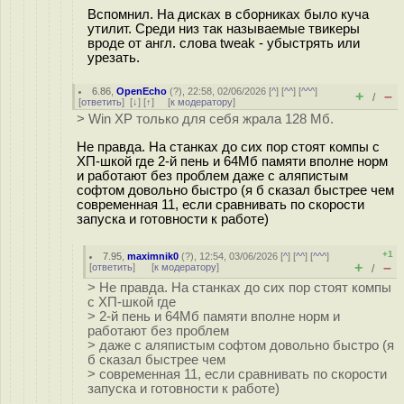
Вспомнил. На дисках в сборниках было куча
утилит. Среди низ так называемые твикеры
вроде от англ. слова tweak - убыстрять или
урезать.
6.86
,
OpenEcho
(
?
), 22:58, 02/06/2026 [
^
] [
^^
] [
^^^
]
+
–
/
[
ответить
]
[
↓
] [
↑
] [
к модератору
]
> Win XP только для себя жрала 128 Мб.
Не правда. На станках до сих пор стоят компы с
ХП-шкой где 2-й пень и 64Мб памяти вполне норм
и работают без проблем даже с аляпистым
софтом довольно быстро (я б сказал быстрее чем
современная 11, если сравнивать по скорости
запуска и готовности к работе)
+1
7.95
,
maximnik0
(
?
), 12:54, 03/06/2026 [
^
] [
^^
] [
^^^
]
+
–
[
ответить
]
[
к модератору
]
/
> Не правда. На станках до сих пор стоят компы
с ХП-шкой где
> 2-й пень и 64Мб памяти вполне норм и
работают без проблем
> даже с аляпистым софтом довольно быстро (я
б сказал быстрее чем
> современная 11, если сравнивать по скорости
запуска и готовности к работе)