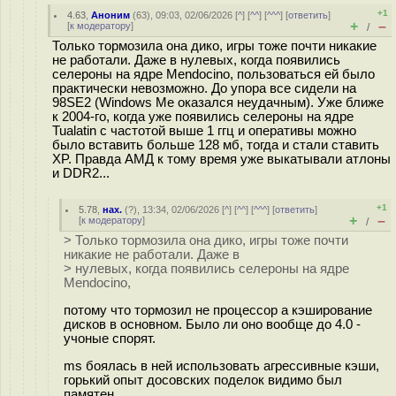
+1
4.63
,
Аноним
(
63
), 09:03, 02/06/2026 [
^
] [
^^
] [
^^^
] [
ответить
]
+
–
[
к модератору
]
/
Только тормозила она дико, игры тоже почти никакие
не работали. Даже в нулевых, когда появились
селероны на ядре Mendocino, пользоваться ей было
практически невозможно. До упора все сидели на
98SE2 (Windows Me оказался неудачным). Уже ближе
к 2004-го, когда уже появились селероны на ядре
Tualatin с частотой выше 1 ггц и оперативы можно
было вставить больше 128 мб, тогда и стали ставить
XP. Правда АМД к тому время уже выкатывали атлоны
и DDR2...
+1
5.78
,
нах.
(
?
), 13:34, 02/06/2026 [
^
] [
^^
] [
^^^
] [
ответить
]
+
–
[
к модератору
]
/
> Только тормозила она дико, игры тоже почти
никакие не работали. Даже в
> нулевых, когда появились селероны на ядре
Mendocino,
потому что тормозил не процессор а кэширование
дисков в основном. Было ли оно вообще до 4.0 -
учоные спорят.
ms боялась в ней использовать агрессивные кэши,
горький опыт досовских поделок видимо был
памятен.