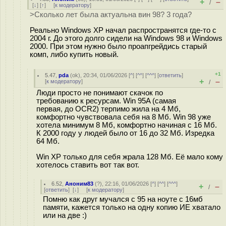
+
–
/
[
↓
] [
↑
] [
к модератору
]
>Сколько лет была актуальна вин 98? 3 года?
Реально Windows XP начал распространятся где-то с
2004 г. До этого долго сидели на Windows 98 и Windows
2000. При этом нужно было проапгрейдись старый
комп, либо купить новый.
+1
5.47
,
pda
(
ok
), 20:34, 01/06/2026 [
^
] [
^^
] [
^^^
] [
ответить
]
+
–
[
к модератору
]
/
Люди просто не понимают скачок по
требованию к ресурсам. Win 95A (самая
первая, до OCR2) терпимо жила на 4 Мб,
комфортно чувствовала себя на 8 Мб. Win 98 уже
хотела минимум 8 Мб, комфортно начиная с 16 Мб.
К 2000 году у людей было от 16 до 32 Мб. Изредка
64 Мб.
Win XP только для себя жрала 128 Мб. Её мало кому
хотелось ставить вот так вот.
6.52
,
Аноним83
(
?
), 22:16, 01/06/2026 [
^
] [
^^
] [
^^^
]
+
–
/
[
ответить
]
[
↓
] [
к модератору
]
Помню как друг мучался с 95 на ноуте с 16мб
памяти, кажется только на одну копию ИЕ хватало
или на две :)