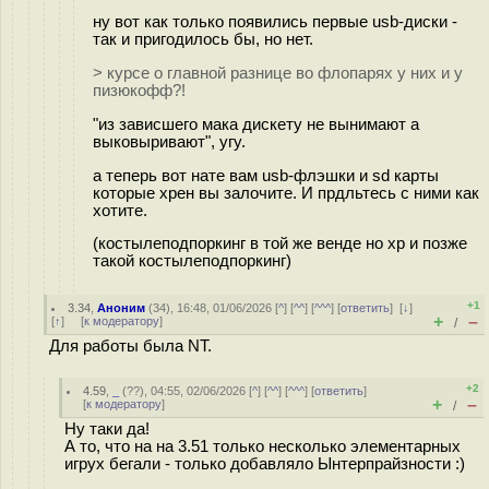
ну вот как только появились первые usb-диски -
так и пригодилось бы, но нет.
> курсе о главной разнице во флопарях у них и у
пизюкофф?!
"из зависшего мака дискету не вынимают а
выковыривают", угу.
а теперь вот нате вам usb-флэшки и sd карты
которые хрен вы залочите. И прдльтесь с ними как
хотите.
(костылеподпоркинг в той же венде но xp и позже
такой костылеподпоркинг)
+1
3.34
,
Аноним
(
34
), 16:48, 01/06/2026 [
^
] [
^^
] [
^^^
] [
ответить
]
[
↓
]
+
–
[
↑
] [
к модератору
]
/
Для работы была NT.
+2
4.59
,
_
(
??
), 04:55, 02/06/2026 [
^
] [
^^
] [
^^^
] [
ответить
]
+
–
[
к модератору
]
/
Ну таки да!
А то, что на на 3.51 только несколько элементарных
игрух бегали - только добавляло Ынтерпрайзности :)