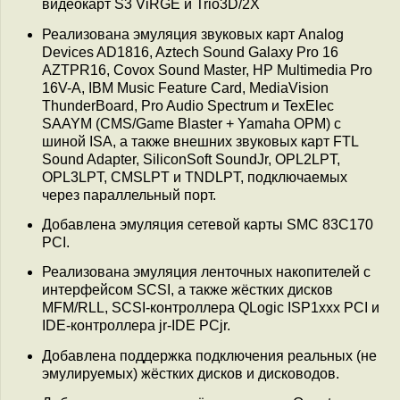
видеокарт S3 ViRGE и Trio3D/2X
Реализована эмуляция звуковых карт Analog
Devices AD1816, Aztech Sound Galaxy Pro 16
AZTPR16, Covox Sound Master, HP Multimedia Pro
16V-A, IBM Music Feature Card, MediaVision
ThunderBoard, Pro Audio Spectrum и TexElec
SAAYM (CMS/Game Blaster + Yamaha OPM) с
шиной ISA, а также внешних звуковых карт FTL
Sound Adapter, SiliconSoft SoundJr, OPL2LPT,
OPL3LPT, CMSLPT и TNDLPT, подключаемых
через параллельный порт.
Добавлена эмуляция сетевой карты SMC 83C170
PCI.
Реализована эмуляция ленточных накопителей с
интерфейсом SCSI, а также жёстких дисков
MFM/RLL, SCSI-контроллера QLogic ISP1xxx PCI и
IDE-контроллера jr-IDE PCjr.
Добавлена поддержка подключения реальных (не
эмулируемых) жёстких дисков и дисководов.