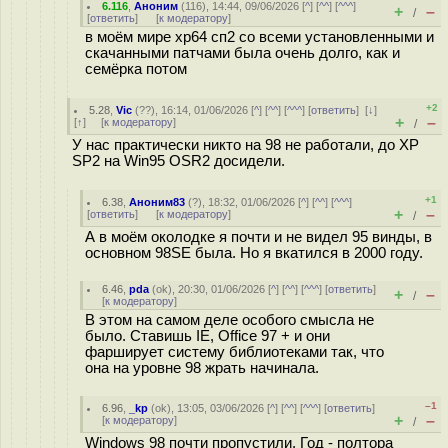
6.116
,
Аноним
(
116
), 14:44, 09/06/2026 [
^
] [
^^
] [
^^^
]
+
–
/
[
ответить
]
[
к модератору
]
в моём мире хр64 сп2 со всеми установленными и
скачанными патчами была очень долго, как и
семёрка потом
+2
5.28
,
Vic
(
??
), 16:14, 01/06/2026 [
^
] [
^^
] [
^^^
] [
ответить
]
[
↓
]
+
–
[
↑
] [
к модератору
]
/
У нас практически никто на 98 не работали, до ХР
SP2 на Win95 OSR2 досидели.
+1
6.38
,
Аноним83
(
?
), 18:32, 01/06/2026 [
^
] [
^^
] [
^^^
]
+
–
[
ответить
]
[
к модератору
]
/
А в моём околодке я почти и не видел 95 винды, в
основном 98SE была. Но я вкатился в 2000 году.
6.46
,
pda
(
ok
), 20:30, 01/06/2026 [
^
] [
^^
] [
^^^
] [
ответить
]
+
–
/
[
к модератору
]
В этом на самом деле особого смысла не
было. Ставишь IE, Office 97 + и они
фарширует систему библиотеками так, что
она на уровне 98 жрать начинала.
–1
6.96
,
_kp
(
ok
), 13:05, 03/06/2026 [
^
] [
^^
] [
^^^
] [
ответить
]
+
–
[
к модератору
]
/
Windows 98 почти пропустили. Год - полтора