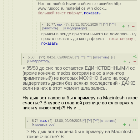
Нет, не любой Были и обычные ошибки http
www rusdoc ru material os win clock...
большой текст свёрнут,
показать
10.77
,
нах.
(
?
), 13:31, 02/06/2026 [
^
] [
^^
] [
^^^
]
+
–
/
[
ответить
]
[
к модератору
]
причем в венде при этом ничего не ломалось - ну
просто показать до конца форма...
текст свёрнут,
показать
+1
5.58
,
_
(
??
), 04:51, 02/06/2026 [
^
] [
^^
] [
^^^
] [
ответить
]
[
↑
]
+
–
[
к модератору
]
/
> 95/98 до сих пор остаются ЕДИНСТВЕННЫМИ ос
(кроме конечно msdos которая не ос а монитор
примитивный) из которых МОЖНО было на ходу
выдергивать диски без всяких последствий - ДАЖЕ
если на них в этот момент шла запись.
Ну дык вот нахрена бы к примеру на Macintosh такое
счастье? В курсе о главной разнице во флопарях у
них и у пизюкофф?! Ну и ...
+1
6.74
,
нах.
(
?
), 13:00, 02/06/2026 [
^
] [
^^
] [
^^^
] [
ответить
]
+
–
[
к модератору
]
/
> Ну дык вот нахрена бы к примеру на Macintosh
такое счастье? В