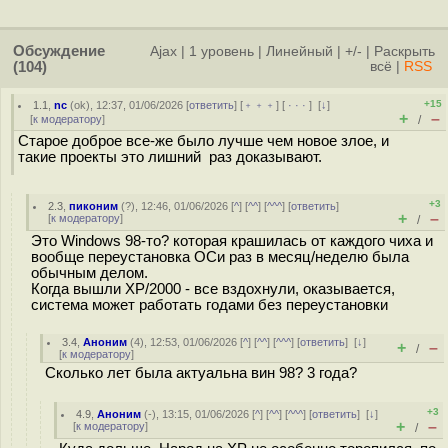
Обсуждение
Ajax
|
1 уровень
|
Линейный
|
+/-
|
Раскрыть
(104)
всё
|
RSS
+15
1.1
,
nc
(
ok
), 12:37, 01/06/2026 [
ответить
] [
﹢﹢﹢
] [
· · ·
]
[
↓
]
+
–
[
к модератору
]
/
Старое доброе все-же было лучше чем новое злое, и
такие проекты это лишний раз доказывают.
+3
2.3
,
пиконим
(
?
), 12:46, 01/06/2026 [
^
] [
^^
] [
^^^
] [
ответить
]
+
–
[
к модератору
]
/
Это Windows 98-то? которая крашилась от каждого чиха и
вообще переустановка ОСи раз в месяц/неделю была
обычным делом.
Когда вышли XP/2000 - все вздохнули, оказывается,
система может работать годами без переустановки
3.4
,
Аноним
(
4
), 12:53, 01/06/2026 [
^
] [
^^
] [
^^^
] [
ответить
]
[
↓
]
+
–
/
[
к модератору
]
Сколько лет была актуальна вин 98? 3 года?
+3
4.9
,
Аноним
(
-
), 13:15, 01/06/2026 [
^
] [
^^
] [
^^^
] [
ответить
]
[
↓
]
+
–
[
к модератору
]
/