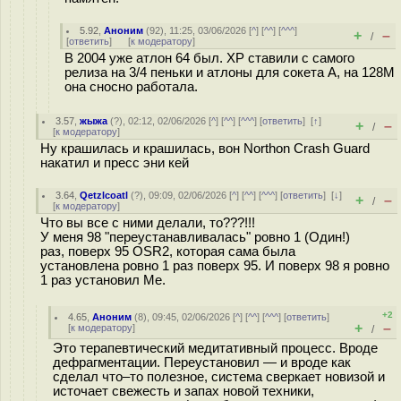
5.92
,
Аноним
(
92
), 11:25, 03/06/2026 [
^
] [
^^
] [
^^^
]
+
–
/
[
ответить
]
[
к модератору
]
В 2004 уже атлон 64 был. XP ставили с самого
релиза на 3/4 пеньки и атлоны для сокета А, на 128М
она сносно работала.
3.57
,
жыжа
(
?
), 02:12, 02/06/2026 [
^
] [
^^
] [
^^^
] [
ответить
]
[
↑
]
+
–
/
[
к модератору
]
Ну крашилась и крашилась, вон Northon Crash Guard
накатил и пресс эни кей
3.64
,
Qetzlcoatl
(
?
), 09:09, 02/06/2026 [
^
] [
^^
] [
^^^
] [
ответить
]
[
↓
]
+
–
/
[
к модератору
]
Что вы все с ними делали, то???!!!
У меня 98 "переустанавливалась" ровно 1 (Один!)
раз, поверх 95 OSR2, которая сама была
установлена ровно 1 раз поверх 95. И поверх 98 я ровно
1 раз установил Me.
+2
4.65
,
Аноним
(
8
), 09:45, 02/06/2026 [
^
] [
^^
] [
^^^
] [
ответить
]
+
–
[
к модератору
]
/
Это терапевтический медитативный процесс. Вроде
дефрагментации. Переустановил — и вроде как
сделал что–то полезное, система сверкает новизой и
источает свежесть и запах новой техники,