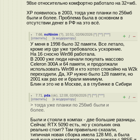
98se относительно комфортно работало на 32+мб.
ХР появилось в 2003, тогда уже планки по 256мб
были и более. Проблема была в основном в
отсутствии денег в РФ на это всё.
7.66
,
noNinim
(
?
), 10:51, 02/06/2026 [
^
] [
^^
] [
^^^
]
+
–
/
[
ответить
]
[
к модератору
]
У меня в 1998 было 32 памяти. Все летало,
кроме игр где уже требовалось ускорение.
На 16 сносно Win98 работала.
В 2000 уже люди начали покупать массово
Celeron 300А и 64 памяти, и продолжали
использовать Win98 и кто хотел спокойно на W2k
переходили. Да, XP нужно было 128 памяти, но
2001 как раз ее и брали минимум.
Блин и это не в Москве, а в глубинке в Сибири
7.71
,
pda
(
ok
), 12:08, 02/06/2026 [
^
] [
^^
] [
^^^
]
+
–
/
[
ответить
]
[
к модератору
]
> тогда уже планки по 256мб были и
более.
Были и стояли в компах - две большие разницы.
Сейчас RTX 5090 есть, но у скольких она
реально стоит? Там правильно сказали,
типичная новая сборка имела 128 Мб, а была
ещё куча компьютеров которые дожили с 98SE и