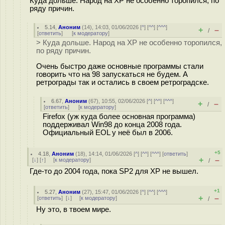
Куда дольше. Народ на XP не особенно торопился, по
ряду причин.
5.14
,
Аноним
(
14
), 14:03, 01/06/2026 [
^
] [
^^
] [
^^^
]
+
–
/
[
ответить
]
[
к модератору
]
> Куда дольше. Народ на XP не особенно торопился,
по ряду причин.
Очень быстро даже основные программы стали
говорить что на 98 запускаться не будем. А
ретрограды так и остались в своем ретроградске.
6.67
,
Аноним
(
67
), 10:55, 02/06/2026 [
^
] [
^^
] [
^^^
]
+
–
/
[
ответить
]
[
к модератору
]
Firefox (уж куда более основная программа)
поддерживал Win98 до конца 2008 года.
Официальный EOL у неё был в 2006.
+5
4.18
,
Аноним
(
18
), 14:14, 01/06/2026 [
^
] [
^^
] [
^^^
] [
ответить
]
+
–
[
↓
] [
↑
] [
к модератору
]
/
Где-то до 2004 года, пока SP2 для XP не вышел.
+1
5.27
,
Аноним
(
27
), 15:47, 01/06/2026 [
^
] [
^^
] [
^^^
]
+
–
[
ответить
]
[
↓
] [
к модератору
]
/
Ну это, в твоем мире.