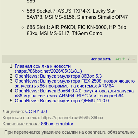
586
586 Socket 7: ASUS TXP4-X, Lucky Star
5AVP3, MSI MS-5156, Siemens Simatic OP47
686 Slot 1: AIR P6KDI, FIC KN-6000, HP Brio
83xx, MSI MS-6117, TriGem Como
+
–
исправить
/
+41
Главная ссылка к новости
(
https://86box.net/2026/05/31/8...
)
OpenNews: Выпуск эмулятора 86Box 5.3
OpenNews: Выпуск эмулятора FEX 2508, позволяющего
запускать x86-программы на системах ARM64
OpenNews: Выпуск Box64 0.4.0, эмулятора для запуска
x86-игр на системах ARM64, RISC-V и Loongarch64
OpenNews: Выпуск эмулятора QEMU 11.0.0
Лицензия:
CC BY 3.0
Короткая ссылка: https://opennet.ru/65595-86box
Ключевые слова:
86box
,
emulator
При перепечатке указание ссылки на opennet.ru обязательно