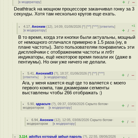
+
–
[
к модератору
]
/
Deathtrack на мощном процессоре заканчивал гонку за 3
секунды. Хотя там несколько кругов еще ехать.
+1
4.17
,
Аноним
(
12
), 14:09, 01/06/2026 [
^
] [
^^
] [
^^^
] [
ответить
]
+
–
[
к модератору
]
/
В то время, когда эти кнопки были актуальны, мощный
от немощного отличался примерно в 1.5 раза (ну, в
плане частоты). Зато пользователям понравились эти
дисплейчики с отображением частоты и лгбт
индикаторы, ещё некоторое время пихали их (даже в
пентиумы). Но они уже ничего не делали.
5.41
,
Аноним83
(
?
), 18:37, 01/06/2026 [
^
] [
^^
] [
^^^
]
+
–
/
[
ответить
]
[
к модератору
]
Ага, у меня кажется ещё где то валяется с моего
первого компа, там джамерами сегменты
выставлены чтобы 266 отображать :)
5.90
,
здрасьте
(
?
), 09:37, 03/06/2026
Скрыто ботом-
+
–
/
модератором
[
к модератору
]
6.94
,
Аноним
(
12
), 12:05, 03/06/2026
Скрыто ботом-
+
–
/
модератором
[
к модератору
]
3.114
,
adolfus который забыл пароль
(
?
), 22:55, 08/06/2026