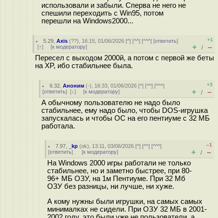
использовали и забыли. Сперва не него не
спешили переходить с Win95, потом
перешли на Windows2000...
+1
5.29
,
Axis
(
??
), 16:15, 01/06/2026 [
^
] [
^^
] [
^^^
] [
ответить
]
+
–
[
↑
] [
к модератору
]
/
Пересел с выходом 2000й, а потом с первой же беты
на XP, ибо стабильнее была.
+3
6.32
,
Аноним
(
-
), 16:33, 01/06/2026 [
^
] [
^^
] [
^^^
]
+
–
[
ответить
]
[
↓
] [
к модератору
]
/
А обычному пользователю не надо было
стабильнее, ему надо было, чтобы DOS-игрушка
запускалась и чтобы ОС на его пентиуме с 32 МБ
работала.
–1
7.97
,
_kp
(
ok
), 13:11, 03/06/2026 [
^
] [
^^
] [
^^^
]
+
–
[
ответить
]
[
к модератору
]
/
На Windows 2000 игры работали не только
стабильнее, но и заметно быстрее, при 80-
96+ МБ ОЗУ, на 1м Пентиуме. При 32 Мб
ОЗУ без разницы, ни лучше, ни хуже.
А кому нужны были игрушки, на самых самых
минималках не сидели. При ОЗУ 32 МБ в 2001-
2002 году, это были уже не пользователи, а