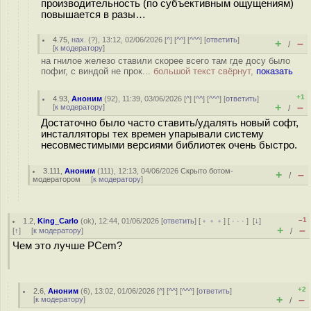
производительность (по субъективным ощущениям)
повышается в разы…
4.75
,
нах.
(
?
), 13:12, 02/06/2026 [
^
] [
^^
] [
^^^
] [
ответить
]
+
–
/
[
к модератору
]
на гнилое железо ставили скорее всего там где досу было
пофиг, с виндой не прок...
большой текст свёрнут,
показать
+1
4.93
,
Аноним
(
92
), 11:39, 03/06/2026 [
^
] [
^^
] [
^^^
] [
ответить
]
+
–
[
к модератору
]
/
Достаточно было часто ставить/удалять новый софт,
инсталляторы тех времен упарывали систему
несовместимыми версиями библиотек очень быстро.
3.111
,
Аноним
(
111
), 12:13, 04/06/2026
Скрыто ботом-
+
–
/
модератором
[
к модератору
]
–1
1.2
,
King_Carlo
(
ok
), 12:44, 01/06/2026 [
ответить
] [
﹢﹢﹢
] [
· · ·
]
[
↓
]
+
–
[
↑
] [
к модератору
]
/
Чем это лучше PCem?
+2
2.6
,
Аноним
(
6
), 13:02, 01/06/2026 [
^
] [
^^
] [
^^^
] [
ответить
]
+
–
[
к модератору
]
/