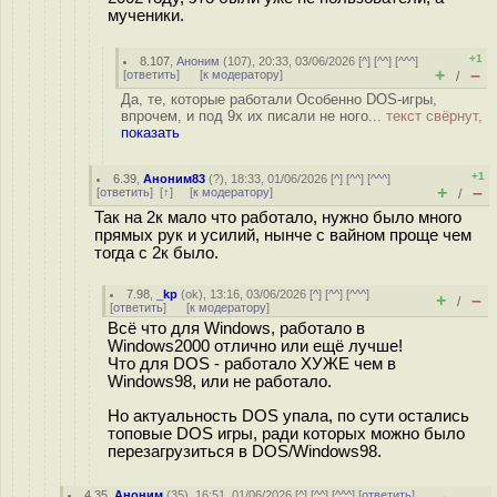
мученики.
+1
8.107
,
Аноним
(
107
), 20:33, 03/06/2026 [
^
] [
^^
] [
^^^
]
+
–
[
ответить
]
[
к модератору
]
/
Да, те, которые работали Особенно DOS-игры,
впрочем, и под 9x их писали не ного...
текст свёрнут,
показать
+1
6.39
,
Аноним83
(
?
), 18:33, 01/06/2026 [
^
] [
^^
] [
^^^
]
+
–
[
ответить
]
[
↑
] [
к модератору
]
/
Так на 2к мало что работало, нужно было много
прямых рук и усилий, нынче с вайном проще чем
тогда с 2к было.
7.98
,
_kp
(
ok
), 13:16, 03/06/2026 [
^
] [
^^
] [
^^^
]
+
–
/
[
ответить
]
[
к модератору
]
Всё что для Windows, работало в
Windows2000 отлично или ещё лучше!
Что для DOS - работало ХУЖЕ чем в
Windows98, или не работало.
Но актуальность DOS упала, по сути остались
топовые DOS игры, ради которых можно было
перезагрузиться в DOS/Windows98.
4.35
,
Аноним
(
35
), 16:51, 01/06/2026 [
^
] [
^^
] [
^^^
] [
ответить
]